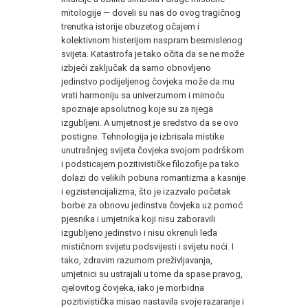
mitologije — doveli su nas do ovog tragi­čnog
trenutka istorije obuzetog očajem i
kolektivnom histerijom naspram besmislenog
svijeta. Katastrofa je tako očita da se ne može
izbjeći zaključak da samo obnovljeno
jedinstvo podijeljenog čovjeka može da mu
vrati harmoniju sa univerzumom i mirnoću
spoznaje apsolutnog koje su za njega
izgubljeni. A umjetnost je sredstvo da se ovo
postigne. Tehnologija je izbri­sala mistike
unutrašnjeg svijeta čovjeka svojom podr­škom
i podsticajem pozitivističke filozofije pa tako
dolazi do velikih pobuna romantizma a kasnije
i egzi­stencijalizma, što je izazvalo početak
borbe za obno­vu jedinstva čovjeka uz pomoć
pjesnika i umjetnika koji nisu zaboravili
izgubljeno jedinstvo i nisu okre­nuli leđa
mističnom svijetu podsvijesti i svijetu noći. I
tako, zdravim razumom preživljavanja,
umjetnici su ustrajali u tome da spase pravog,
cjelovitog čovjeka, iako je morbidna
pozitivistička misao nastavila svoje razaranje i