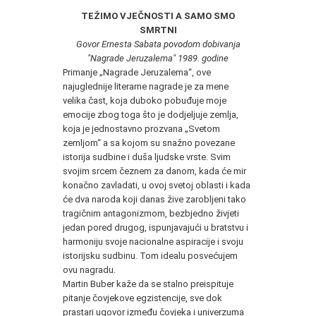
TEŽIMO VJEČNOSTI A SAMO SMO
SMRTNI
Govor Ernesta Sabata povodom dobivanja
"Nagrade Jeruzalema" 1989. godine
Primanje „Nagrade Jeruzalema“, ove
najuglednije literarne nagrade je za mene
velika čast, koja duboko pobuđuje moje
emocije zbog toga što je do­djeljuje zemlja,
koja je jednostavno prozvana „Sve­tom
zemljom“ a sa kojom su snažno povezane
istorija sudbine i duša ljudske vrste. Svim
svojim srcem če­znem za danom, kada će mir
konačno zavladati, u ovoj svetoj oblasti i kada
će dva naroda koji danas žive zarobljeni tako
tragičnim antagonizmom, bezbjedno živjeti
jedan pored drugog, ispunjavajući u bratstvu i
harmoniju svoje nacionalne aspiracije i svoju
istorijsku sudbinu. Tom idealu posvećujem
ovu nagradu.
Martin Buber kaže da se stalno preispituje
pita­nje čovjekove egzistencije, sve dok
prastari ugovor između čovjeka i univerzuma