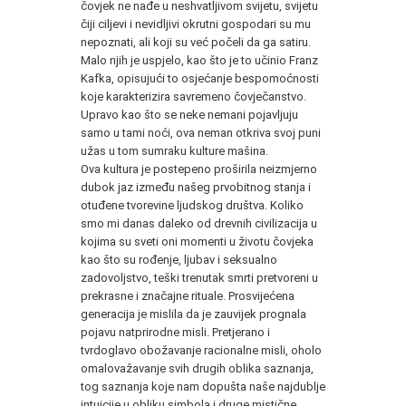
čovjek ne nađe u neshvatljivom svijetu, svijetu
čiji ciljevi i nevidljivi okrutni gospodari su mu
nepoznati, ali koji su već počeli da ga satiru.
Malo njih je uspjelo, kao što je to učinio Franz
Kafka, opisujući to osjećanje bespomo­ćnosti
koje karakterizira savremeno čovječanstvo.
Up­ravo kao što se neke nemani pojavljuju
samo u tami noći, ova neman otkriva svoj puni
užas u tom su­mraku kulture mašina.
Ova kultura je postepeno proširila neizmjerno
du­bok jaz između našeg prvobitnog stanja i
otuđene tvorevine ljudskog društva. Koliko
smo mi danas da­leko od drevnih civilizacija u
kojima su sveti oni mo­menti u životu čovjeka
kao što su rođenje, ljubav i seksualno
zadovoljstvo, teški trenutak smrti pretvo­reni u
prekrasne i značajne rituale. Prosvijećena
generacija je mislila da je zauvijek prognala
pojavu natprirodne misli. Pretjerano i
tvrdoglavo obožava­nje racionalne misli, oholo
omalovažavanje svih dru­gih oblika saznanja,
tog saznanja koje nam dopušta naše najdublje
intuicije u obliku simbola i druge mistične