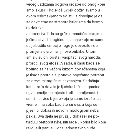
većeg uz­dizanja bogova srdžbe od onog koje
smo iskusili i koje još uvijek doživljavamo u
ovom oskrnavljenom svijetu, a dovoljno je da
se osvrnemo na strahote hitlerizma da bismo
to dokazali.
Jaspers tvrdi da su grčki dramatičari svojim ri­
ječima stvorili tragično saznanje koje ne samo
da je budilo emocije nego je dovodilo i do
promjena u srcima njihove publike. U tom
smislu su oni postali vaspitači svog naroda,
proroci svog etosa. A sada, u času kada se
borimo sa najvećom krizom čovječan­stva koja
je ikada postojala, ponovo osjećamo potrebu
za drevnim tragičnim saznanjem. Sadašnja
katastro­fa dovela je ljudska bića na granice
egzistencije, na mjesto boli, usamljenosti i
smrti; na ivicu bijede ko­ja je samo izražena u
vremenima šoka kao što su ova, a koja su
pjesnici dokazali novom mitologijom neba i
pakla. Ova djela ne pružaju dokaze i ne po­
tvrđuju pretpostavke, niti rade u korist bilo koje
re­ligije ili partije — ona jednostavno nude