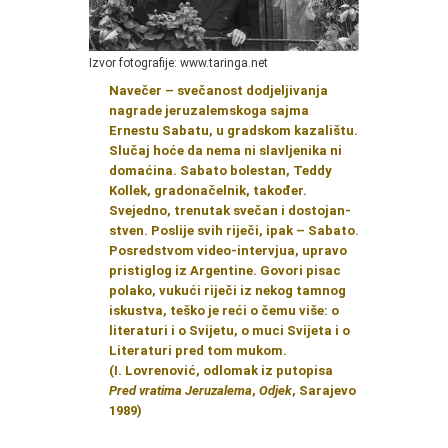
Izvor fotografije: www.taringa.net
Navečer – svečanost dodjeljivanja
nagrade jeru­zalemskoga sajma
Ernestu Sabatu, u gradskom ka­zalištu.
Slučaj hoće da nema ni slavljenika ni
do­maćina. Sabato bolestan, Teddy
Kollek, gradonačel­nik, također.
Svejedno, trenutak svečan i dostojan­
stven. Poslije svih riječi, ipak – Sabato.
Posredstvom video-intervjua, upravo
pristiglog iz Argentine. Go­vori pisac
polako, vukući riječi iz nekog tamnog
isku­stva, teško je reći o čemu više: o
literaturi i o Svi­jetu, o muci Svijeta i o
Literaturi pred tom mukom.
(I. Lovrenović, odlomak iz putopisa
Pred vratima Jeruzalema
,
Odjek
, Sarajevo
1989)