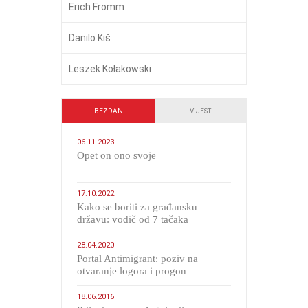
Erich Fromm
Danilo Kiš
Leszek Kołakowski
BEZDAN
VIJESTI
06.11.2023
​Opet on ono svoje
17.10.2022
Kako se boriti za građansku
državu: vodič od 7 tačaka
28.04.2020
Portal Antimigrant: poziv na
otvaranje logora i progon
migranata poput bijesnih kerova
18.06.2016