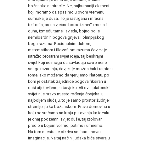
božanske aspiracije. Ne, najhumaniji element
koji moramo da spasimo u ovom vremenu
sumraka je duša. To je rastrgana i mračna
teritorija, arena vječne borbe iz­među mesa i
duha, između tame i svjetla, bojno po­lje
nemilosrdnih bogova gnjeva i olimpijskog
boga razuma. Racionalnim duhom,
matematikom i filozo­fijom razuma čovjek je
istražio prostrani svijet ideja, taj beskrajni
svijet koji ne mogu da savladaju savremene
snage razaranja; čovjek je možda čak i uspio u
tome, ako možemo da vjerujemo Platonu, po
kom je ostatak zajednice bogova fiksiran u
duši utje­lovljenoj u čovjeku. Ali ovaj platonski
svijet nije pravo mjesto rođenja čovjeka: u
najboljem slučaju, to je samo prostor žudnje i
stremljenja ka božan­skom. Prava domovina u
koju se vraćamo na kraju putovanja ka idealu
je onaj podzemni svijet duše, taj izolovani
predio u kojem volimo, patimo i umiremo.
Na tom mjestu se otkriva smisao snova i
imagi­nacije. Na taj način ljudska bića stvaraju