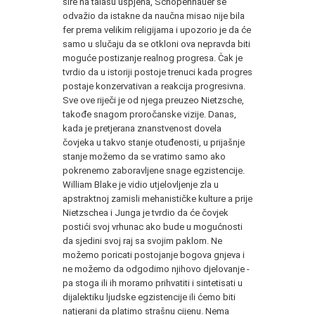
šire na talasu uspjeha, Schopenhauer se
odvažio da ista­kne da naučna misao nije bila
fer prema velikim religijama i upozorio je da će
samo u slučaju da se otkloni ova nepravda biti
moguće postizanje real­nog progresa. Čak je
tvrdio da u istoriji postoje tre­nuci kada progres
postaje konzervativan a reakcija progresivna.
Sve ove riječi je od njega preuzeo Nietzsche,
takođe snagom proročanske vizije. Danas,
kada je pretjerana znanstvenost dovela
čovjeka u ta­kvo stanje otuđenosti, u prijašnje
stanje možemo da se vratimo samo ako
pokrenemo zaboravljene snage egzistencije.
William Blake je vidio utjelovljenje zla u
apstraktnoj zamisli mehanističke kulture a prije
Nietzschea i Junga je tvrdio da će čovjek
postići svoj vrhunac ako bude u mogućnosti
da sjedini svoj raj sa svojim paklom. Ne
možemo poricati postojanje bogova gnjeva i
ne možemo da odgodimo njihovo djelovanje -
pa stoga ili ih moramo prihvatiti i sintetisati u
dijalektiku ljudske egzistencije ili ćemo biti
natjerani da platimo strašnu cijenu. Nema