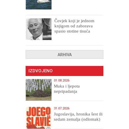
Čovjek koji je jednom
knjigom od zaborava
spasio stotine tisuća
drugih, prokletih i
uništenih
ARHIVA
IZDVOJENO
01.08.2026
Muka i ljepota
nepripadanja
31.07.2026
Jugoslavija, hronika šest ili
sedam zemalja (odlomak)