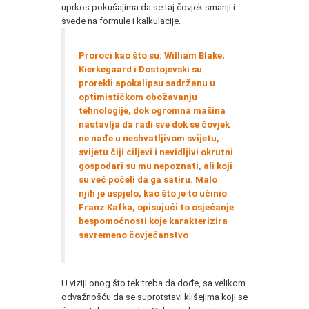
uprkos pokušajima da se taj čovjek sma­nji i
svede na formule i kalkulacije.
Proroci kao što su: William Blake,
Kierkegaard i Dostojevski su
prorekli apokalipsu sadržanu u
optimističkom obožavanju
tehnologije, dok ogromna maši­na
nastavlja da radi sve dok se čovjek
ne nađe u neshvatljivom svijetu,
svijetu čiji ciljevi i nevidljivi okrutni
gospodari su mu nepoznati, ali koji
su već počeli da ga satiru. Malo
njih je uspjelo, kao što je to učinio
Franz Kafka, opisujući to osjećanje
bespomo­ćnosti koje karakterizira
savremeno čovječanstvo
U viziji onog što tek treba da dođe, sa velikom
odvažnošću da se suprotstavi klišejima koji se