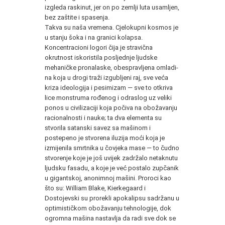
izgleda raskinut, jer on po zemlji luta usamljen,
bez zaštite i spasenja.
Takva su naša vremena. Cjelokupni kosmos je
u stanju šoka i na granici kolapsa.
Koncentracioni logo­ri čija je stravična
okrutnost iskoristila posljednje ljudske
mehaničke pronalaske, obespravljena omladi­
na koja u drogi traži izgubljeni raj, sve veća
kriza ideologija i pesimizam — sve to otkriva
lice monstru­ma rođenog i odraslog uz veliki
ponos u civilizaciji koja počiva na obožavanju
racionalnosti i nauke; ta dva elementa su
stvorila satanski savez sa mašinom i
postepeno je stvorena iluzija moći koja je
izmijenila smrtnika u čovjeka mase — to čudno
stvorenje koje je još uvijek zadržalo netaknutu
ljudsku fasadu, a koje je već postalo zupčanik
u gigantskoj, anonimnoj mašini. Proroci kao
što su: William Blake, Kierkegaard i
Dostojevski su prorekli apokalipsu sadržanu u
optimističkom obožavanju tehnologije, dok
ogromna maši­na nastavlja da radi sve dok se