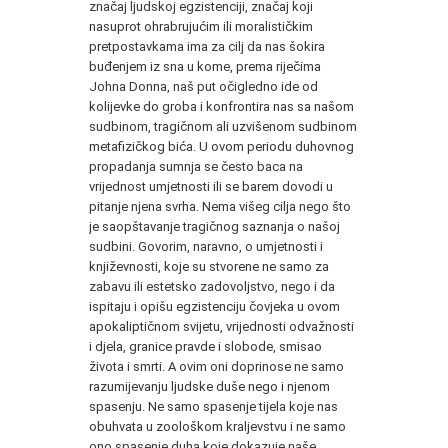
značaj ljud­skoj egzistenciji, značaj koji
nasuprot ohrabrujućim ili moralističkim
pretpostavkama ima za cilj da nas šokira
buđenjem iz sna u kome, prema riječima
Johna Donna, naš put očigledno ide od
kolijevke do groba i konfrontira nas sa našom
sudbinom, tragič­nom ali uzvišenom sudbinom
metafizičkog bića. U ovom periodu duhovnog
propadanja sumnja se često baca na
vrijednost umjetnosti ili se barem dovodi u
pitanje njena svrha. Nema višeg cilja nego što
je saopštavanje tragičnog saznanja o našoj
sudbini. Go­vorim, naravno, o umjetnosti i
književnosti, koje su stvorene ne samo za
zabavu ili estetsko zadovoljstvo, nego i da
ispitaju i opišu egzistenciju čovjeka u ovom
apokaliptičnom svijetu, vrijednosti odvažnosti
i djela, granice pravde i slobode, smisao
života i smrti. A ovim oni doprinose ne samo
razumijevanju ljudske duše nego i njenom
spasenju. Ne samo spasenje tijela koje nas
obuhvata u zoološkom kraljevstvu i ne samo
ono spasenje duha koje dokazuje naše