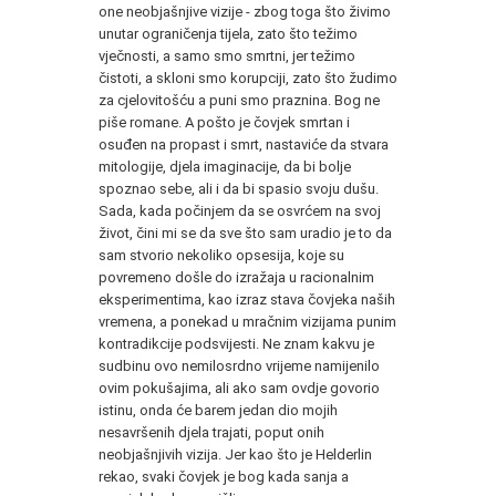
one ne­objašnjive vizije - zbog toga što živimo
unutar ograničenja tijela, zato što težimo
vječnosti, a samo smo smrtni, jer težimo
čistoti, a skloni smo korup­ciji, zato što žudimo
za cjelovitošću a puni smo pra­znina. Bog ne
piše romane. A pošto je čovjek smrtan i
osuđen na propast i smrt, nastaviće da stvara
mi­tologije, djela imaginacije, da bi bolje
spoznao sebe, ali i da bi spasio svoju dušu.
Sada, kada počinjem da se osvrćem na svoj
ži­vot, čini mi se da sve što sam uradio je to da
sam stvorio nekoliko opsesija, koje su
povremeno došle do izražaja u racionalnim
eksperimentima, kao izraz stava čovjeka naših
vremena, a ponekad u mračnim vizijama punim
kontradikcije podsvijesti. Ne znam kakvu je
sudbinu ovo nemilosrdno vrijeme namijenilo
ovim pokušajima, ali ako sam ovdje govorio
istinu, onda će barem jedan dio mojih
nesavršenih djela trajati, poput onih
neobjašnjivih vizija. Jer kao što je Helderlin
rekao, svaki čovjek je bog kada sanja a