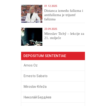
01.12.2025
Distanca između fašizma i
antifašizma je trijumf
fašizma
23.09.2025
Miroslav Tichý – lekcije za
21. stoljeće
DEPOSITUM SENTENTIAE
Amos Oz
Ernesto Sabato
Miroslav Krleža
Никола́й Бердя́ев