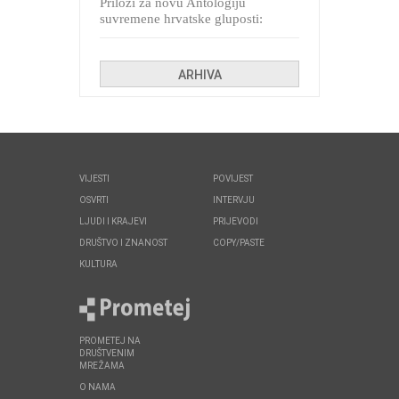
Prilozi za novu Antologiju
suvremene hrvatske gluposti:
Kolinda i ekipa o navijačkim
huliganima
ARHIVA
VIJESTI
POVIJEST
OSVRTI
INTERVJU
LJUDI I KRAJEVI
PRIJEVODI
DRUŠTVO I ZNANOST
COPY/PASTE
KULTURA
PROMETEJ NA
DRUŠTVENIM
MREŽAMA
O NAMA