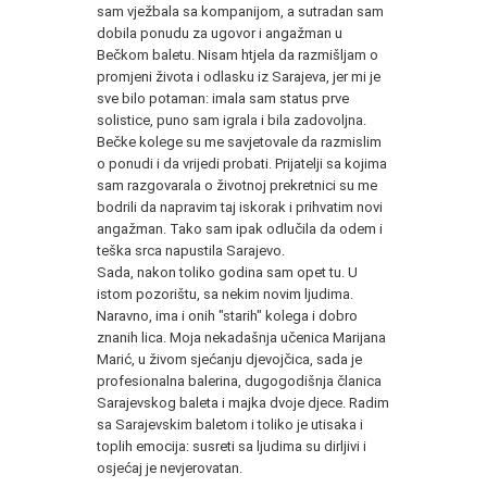
sam vježbala sa kompanijom, a sutradan sam
dobila ponudu za ugovor i angažman u
Bečkom baletu. Nisam htjela da razmišljam o
promjeni života i odlasku iz Sarajeva, jer mi je
sve bilo potaman: imala sam status prve
solistice, puno sam igrala i bila zadovoljna.
Bečke kolege su me savjetovale da razmislim
o ponudi i da vrijedi probati. Prijatelji sa kojima
sam razgovarala o životnoj prekretnici su me
bodrili da napravim taj iskorak i prihvatim novi
angažman. Tako sam ipak odlučila da odem i
teška srca napustila Sarajevo.
Sada, nakon toliko godina sam opet tu. U
istom pozorištu, sa nekim novim ljudima.
Naravno, ima i onih "starih" kolega i dobro
znanih lica. Moja nekadašnja učenica Marijana
Marić, u živom sjećanju djevojčica, sada je
profesionalna balerina, dugogodišnja članica
Sarajevskog baleta i majka dvoje djece. Radim
sa Sarajevskim baletom i toliko je utisaka i
toplih emocija: susreti sa ljudima su dirljivi i
osjećaj je nevjerovatan.