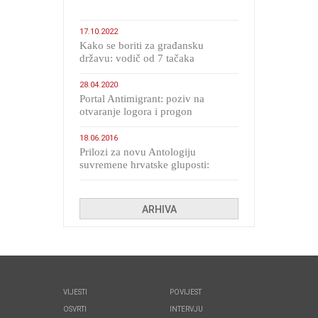
17.10.2022
Kako se boriti za građansku
državu: vodič od 7 tačaka
28.04.2020
Portal Antimigrant: poziv na
otvaranje logora i progon
migranata poput bijesnih kerova
18.06.2016
Prilozi za novu Antologiju
suvremene hrvatske gluposti:
Kolinda i ekipa o navijačkim
huliganima
ARHIVA
VIJESTI
POVIJEST
OSVRTI
INTERVJU