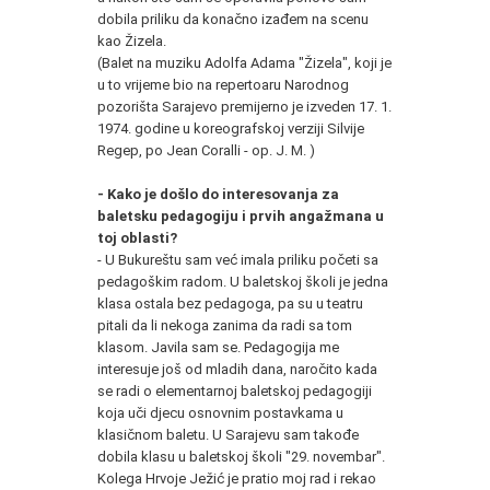
dobila priliku da konačno izađem na scenu
kao Žizela.
(Balet na muziku Adolfa Adama "Žizela", koji je
u to vrijeme bio na repertoaru Narodnog
pozorišta Sarajevo premijerno je izveden 17. 1.
1974. godine u koreografskoj verziji Silvije
Regep, po Jean Coralli - op. J. M. )
- Kako je došlo do interesovanja za
baletsku pedagogiju i prvih angažmana u
toj oblasti?
- U Bukureštu sam već imala priliku početi sa
pedagoškim radom. U baletskoj školi je jedna
klasa ostala bez pedagoga, pa su u teatru
pitali da li nekoga zanima da radi sa tom
klasom. Javila sam se. Pedagogija me
interesuje još od mladih dana, naročito kada
se radi o elementarnoj baletskoj pedagogiji
koja uči djecu osnovnim postavkama u
klasičnom baletu. U Sarajevu sam takođe
dobila klasu u baletskoj školi "29. novembar".
Kolega Hrvoje Ježić je pratio moj rad i rekao