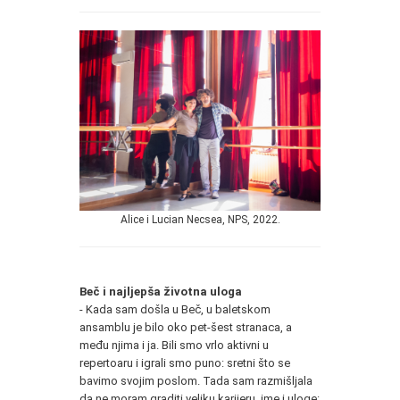
Alice i Lucian Necsea, NPS, 2022.
Beč i najljepša životna uloga
- Kada sam došla u Beč, u baletskom
ansamblu je bilo oko pet-šest stranaca, a
među njima i ja. Bili smo vrlo aktivni u
repertoaru i igrali smo puno: sretni što se
bavimo svojim poslom. Tada sam razmišljala
da ne moram graditi veliku karijeru, ime i uloge: