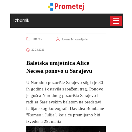
Izbornik
Intervju
Jovana Milosavljević
20.03.2023
Baletska umjetnica Alice
Necsea ponovo u Sarajevu
U Narodno pozorište Sarajevo stigla je 80-
ih godina i ostavila zapaženi trag. Ponovo
je gošća Narodnog pozorišta Sarajevo i
radi sa Sarajevskim baletom na predstavi
italijanskog koreografa Davidea Bombane
"Romeo i Julija", koja će premijerno biti
izvedena 29. marta