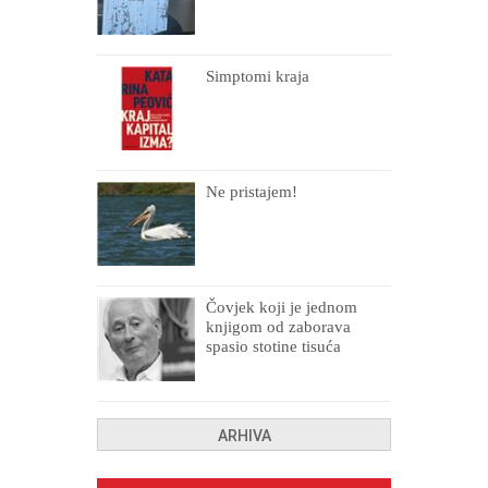
Simptomi kraja
Ne pristajem!
Čovjek koji je jednom
knjigom od zaborava
spasio stotine tisuća
drugih, prokletih i
uništenih
ARHIVA