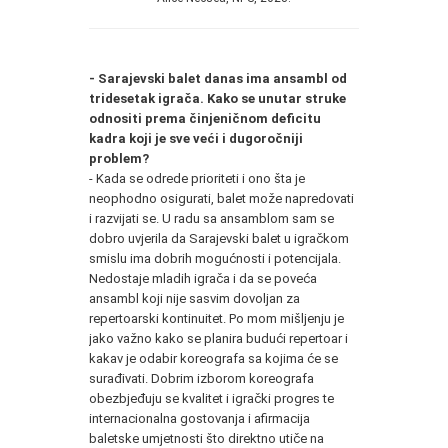
- Sarajevski balet danas ima ansambl od
tridesetak igrača. Kako se unutar struke
odnositi prema činjeničnom deficitu
kadra koji je sve veći i dugoročniji
problem?
- Kada se odrede prioriteti i ono šta je
neophodno osigurati, balet može napredovati
i razvijati se. U radu sa ansamblom sam se
dobro uvjerila da Sarajevski balet u igračkom
smislu ima dobrih mogućnosti i potencijala.
Nedostaje mladih igrača i da se poveća
ansambl koji nije sasvim dovoljan za
repertoarski kontinuitet. Po mom mišljenju je
jako važno kako se planira budući repertoar i
kakav je odabir koreografa sa kojima će se
surađivati. Dobrim izborom koreografa
obezbjeđuju se kvalitet i igrački progres te
internacionalna gostovanja i afirmacija
baletske umjetnosti što direktno utiče na