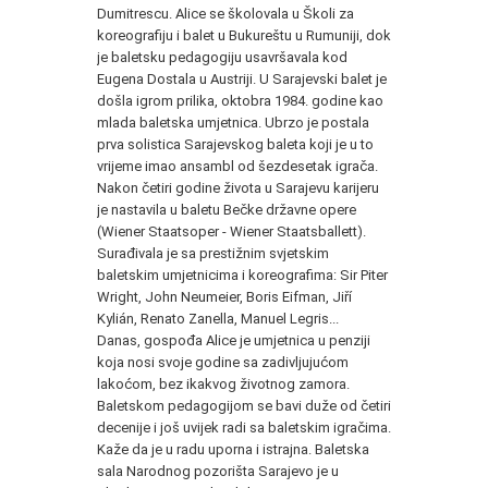
Dumitrescu. Alice se školovala u Školi za
koreografiju i balet u Bukureštu u Rumuniji, dok
je baletsku pedagogiju usavršavala kod
Eugena Dostala u Austriji. U Sarajevski balet je
došla igrom prilika, oktobra 1984. godine kao
mlada baletska umjetnica. Ubrzo je postala
prva solistica Sarajevskog baleta koji je u to
vrijeme imao ansambl od šezdesetak igrača.
Nakon četiri godine života u Sarajevu karijeru
je nastavila u baletu Bečke državne opere
(Wiener Staatsoper - Wiener Staatsballett).
Surađivala je sa prestižnim svjetskim
baletskim umjetnicima i koreografima: Sir Piter
Wright, John Neumeier, Boris Eifman, Jiří
Kylián, Renato Zanella, Manuel Legris...
Danas, gospođa Alice je umjetnica u penziji
koja nosi svoje godine sa zadivljujućom
lakoćom, bez ikakvog životnog zamora.
Baletskom pedagogijom se bavi duže od četiri
decenije i još uvijek radi sa baletskim igračima.
Kaže da je u radu uporna i istrajna. Baletska
sala Narodnog pozorišta Sarajevo je u