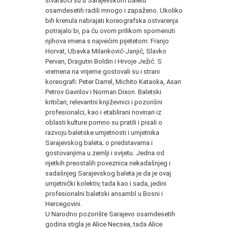
stvaraoci su u Sarajevskom baletu
osamdesetih radili mnogo i zapaženo. Ukoliko
bih krenula nabrajati koreografska ostvarenja
potrajalo bi, pa ću ovom prilikom spomenuti
njihova imena s najvećim pijetetom: Franjo
Horvat, Ubavka Milanković-Janjić, Slavko
Pervan, Dragutin Boldin i Hrvoje Ježić. S
vremena na vrijeme gostovali su i strani
koreografi: Peter Darrel, Michito Kataoka, Asan
Petrov Gavrilov i Norman Dixon. Baletski
kritičari, relevantni književnici i pozorišni
profesionalci, kao i etablirani novinari iz
oblasti kulture pomno su pratili i pisali o
razvoju baletske umjetnosti i umjetnika
Sarajevskog baleta; o predstavama i
gostovanjima u zemlji i svijetu. Jedna od
rijetkih preostalih poveznica nekadašnjeg i
sadašnjeg Sarajevskog baleta je da je ovaj
umjetnički kolektiv, tada kao i sada, jedini
profesionalni baletski ansambl u Bosni i
Hercegovini.
U Narodno pozorište Sarajevo osamdesetih
godina stigla je Alice Necsea, tada Alice