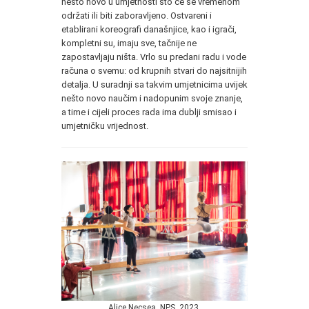
nešto novo u umjetnosti što će se vremenom
održati ili biti zaboravljeno. Ostvareni i
etablirani koreografi današnjice, kao i igrači,
kompletni su, imaju sve, tačnije ne
zapostavljaju ništa. Vrlo su predani radu i vode
računa o svemu: od krupnih stvari do najsitnijih
detalja. U suradnji sa takvim umjetnicima uvijek
nešto novo naučim i nadopunim svoje znanje,
a time i cijeli proces rada ima dublji smisao i
umjetničku vrijednost.
Alice Necsea, NPS, 2023.