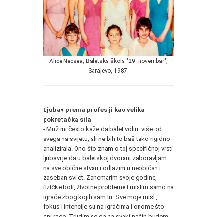
Alice Necsea, Baletska škola "29. novembar",
Sarajevo, 1987.
Ljubav prema profesiji kao velika
pokretačka sila
- Muž mi često kaže da balet volim više od
svega na svijetu, ali ne bih to baš tako rigidno
analizirala. Ono što znam o toj specifičnoj vrsti
ljubavi je da u baletskoj dvorani zaboravljam
na sve obične stvari i odlazim u neobičan i
zaseban svijet. Zanemarim svoje godine,
fizičke boli, životne probleme i mislim samo na
igrače zbog kojih sam tu. Sve moje misli,
fokus i intencije su na igračima i onome što
oni rade. Trudim se da na svaki način budem