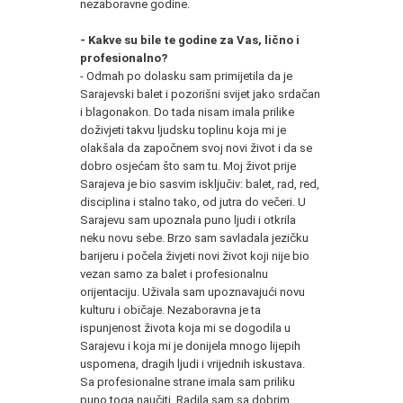
nezaboravne godine.
- Kakve su bile te godine za Vas, lično i
profesionalno?
- Odmah po dolasku sam primijetila da je
Sarajevski balet i pozorišni svijet jako srdačan
i blagonakon. Do tada nisam imala prilike
doživjeti takvu ljudsku toplinu koja mi je
olakšala da započnem svoj novi život i da se
dobro osjećam što sam tu. Moj život prije
Sarajeva je bio sasvim isključiv: balet, rad, red,
disciplina i stalno tako, od jutra do večeri. U
Sarajevu sam upoznala puno ljudi i otkrila
neku novu sebe. Brzo sam savladala jezičku
barijeru i počela živjeti novi život koji nije bio
vezan samo za balet i profesionalnu
orijentaciju. Uživala sam upoznavajući novu
kulturu i običaje. Nezaboravna je ta
ispunjenost života koja mi se dogodila u
Sarajevu i koja mi je donijela mnogo lijepih
uspomena, dragih ljudi i vrijednih iskustava.
Sa profesionalne strane imala sam priliku
puno toga naučiti. Radila sam sa dobrim