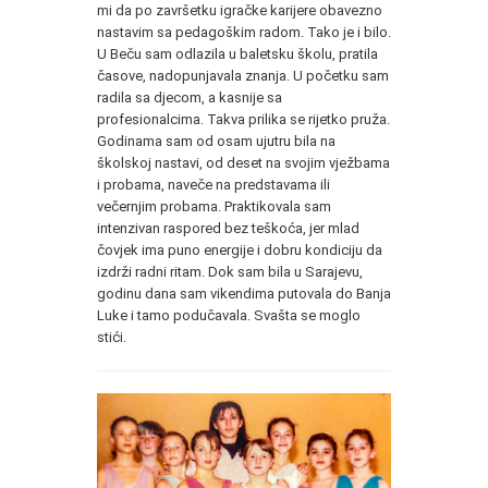
mi da po završetku igračke karijere obavezno
nastavim sa pedagoškim radom. Tako je i bilo.
U Beču sam odlazila u baletsku školu, pratila
časove, nadopunjavala znanja. U početku sam
radila sa djecom, a kasnije sa
profesionalcima. Takva prilika se rijetko pruža.
Godinama sam od osam ujutru bila na
školskoj nastavi, od deset na svojim vježbama
i probama, naveče na predstavama ili
večernjim probama. Praktikovala sam
intenzivan raspored bez teškoća, jer mlad
čovjek ima puno energije i dobru kondiciju da
izdrži radni ritam. Dok sam bila u Sarajevu,
godinu dana sam vikendima putovala do Banja
Luke i tamo podučavala. Svašta se moglo
stići.