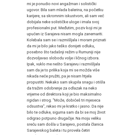
mi je ponudio novi angažman i solistički
ugovor. Bila sam mlada balerina, na početku
karijere, sa skromnim iskustvom, ali sam već
dobijala neke solističke uloge i imala svoj
profesionalni put. Međutim, poziv koji mi je
upućen iz Sarajeva nisam mogla zanemariti.
Kolebala sam se i razmišljala i moram priznati
da mi je bilo jako teško donijeti odluku,
posebno što tadašnji režim u Rumuniji nije
dozvoljavao slobodu volje i ličnog izbora.
Ipak, vuklo me nešto Sarajevu i razmišljala
sam da je to prilika koja mi se možda više
nikada neće pružiti, pa je nisam htjela
propustiti. Nekako sam skupila snagu i otišla
da tražim odobrenje za odlazak na neko
vrijeme od direktora koji je bio maksimalno
rigidan i strog. "Može, dobićeš tri mjeseca
odsustva", rekao mi je kratko i jasno. Da nije
bilo te odluke, sigurna sam da bi se moj život
odigrao potpuno drugačije. Na moju veliku
sreću sam došla u Sarajevo, postala članica
Sarajevskog baleta i tu provela četiri