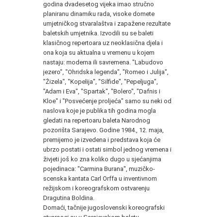
godina dvadesetog vijeka imao stručno
planiranu dinamiku rada, visoke domete
umjetničkog stvaralaštva i zapažene rezultate
baletskih umjetnika. Izvodili su se baleti
klasičnog repertoara uz neoklasična djela i
ona koja su aktualna u vremenu u kojem
nastaju: moderna ili savremena. "Labudovo
jezero", "Ohridska legenda", "Romeo i Julija",
"Žizela", "Kopelija", "Silfide", "Pepeljuga",
"Adam i Eva", "Spartak", "Bolero", "Dafnis i
Kloe" i "Posvećenje proljeća" samo su neki od
naslova koje je publika tih godina mogla
gledati na repertoaru baleta Narodnog
pozorišta Sarajevo. Godine 1984., 12. maja,
premijerno je izvedena i predstava koja će
ubrzo postati i ostati simbol jednog vremena i
živjeti još ko zna koliko dugo u sjećanjima
pojedinaca: "Carmina Burana", muzičko-
scenska kantata Carl Orffa u inventivnom
režijskom i koreografskom ostvarenju
Dragutina Boldina.
Domaći, tačnije jugoslovenski koreografski