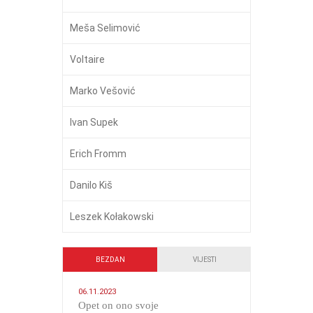
Meša Selimović
Voltaire
Marko Vešović
Ivan Supek
Erich Fromm
Danilo Kiš
Leszek Kołakowski
BEZDAN
VIJESTI
06.11.2023
​Opet on ono svoje