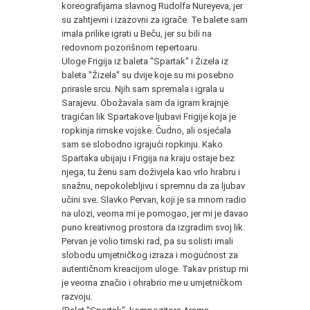
koreografijama slavnog Rudolfa Nureyeva, jer
su zahtjevni i izazovni za igrače. Te balete sam
imala prilike igrati u Beču, jer su bili na
redovnom pozorišnom repertoaru.
Uloge Frigija iz baleta "Spartak" i Žizela iz
baleta "Žizela" su dvije koje su mi posebno
prirasle srcu. Njih sam spremala i igrala u
Sarajevu. Obožavala sam da igram krajnje
tragičan lik Spartakove ljubavi Frigije koja je
ropkinja rimske vojske. Čudno, ali osjećala
sam se slobodno igrajući ropkinju. Kako
Spartaka ubijaju i Frigija na kraju ostaje bez
njega, tu ženu sam doživjela kao vrlo hrabru i
snažnu, nepokolebljivu i spremnu da za ljubav
učini sve. Slavko Pervan, koji je sa mnom radio
na ulozi, veoma mi je pomogao, jer mi je davao
puno kreativnog prostora da izgradim svoj lik.
Pervan je volio timski rad, pa su solisti imali
slobodu umjetničkog izraza i mogućnost za
autentičnom kreacijom uloge. Takav pristup mi
je veoma značio i ohrabrio me u umjetničkom
razvoju.