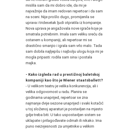
mislila sam da mi dobro ide, da mi je
najvažnije da imam redovan repertoar i da sam
na sceni. Nije prošlo dugo, promijenila se
uprava i tridesetak ljudi otpratila iz kompanije.
Nova uprava je angažovala nove igrače koje je
smatrala potrebnim. Imala sam veliku sreću da
ostanem u kompaniji, ali repertoar mi se
drastično smanjio i igrala sam vrlo malo. Tada
sam dobila najljepšu i najbolju ulogu koja mi je
mogla pripasti: rodila sam sina i postala
majka.
- Kako izgleda rad u prestižnoj baletskoj
kompaniji kao što je Wiener staatsballett?
- U velikom teatru je velika konkurencija, ali i
velika odgovornost u radu. Planira se
godinama unaprijed, repertoar se zna
najmanje dvije sezone unaprijed i svaki kotačić
u toj složenoj aparaturi je postavljen na mjesto
gdje treba biti. U tako uspostavljen sistem se
uklapate i prilagođavate odmah ili nikako. Ima
puno neizvjesnosti za umjetnike u velikim