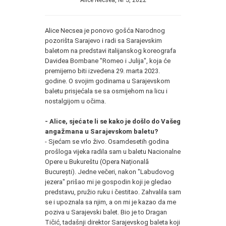
Alice Necsea, NPS, 2022
Alice Necsea je ponovo gošća Narodnog
pozorišta Sarajevo i radi sa Sarajevskim
baletom na predstavi italijanskog koreografa
Davidea Bombane "Romeo i Julija", koja će
premijerno biti izvedena 29. marta 2023.
godine. O svojim godinama u Sarajevskom
baletu prisjećala se sa osmijehom na licu i
nostalgijom u očima.
- Alice, sjećate li se kako je došlo do Vašeg
angažmana u Sarajevskom baletu?
- Sjećam se vrlo živo. Osamdesetih godina
prošloga vijeka radila sam u baletu Nacionalne
Opere u Bukureštu (Opera Națională
București). Jedne večeri, nakon "Labudovog
jezera" prišao mi je gospodin koji je gledao
predstavu, pružio ruku i čestitao. Zahvalila sam
se i upoznala sa njim, a on mi je kazao da me
poziva u Sarajevski balet. Bio je to Dragan
Tičić, tadašnji direktor Sarajevskog baleta koji