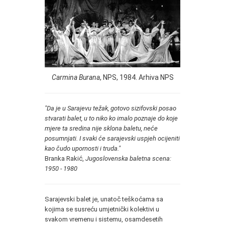
Carmina Burana
, NPS, 1984. Arhiva NPS
"Da je u Sarajevu težak, gotovo sizifovski posao
stvarati balet, u to niko ko imalo poznaje do koje
mjere ta sredina nije sklona baletu, neće
posumnjati. I svaki će sarajevski uspjeh ocijeniti
kao čudo upornosti i truda."
Branka Rakić,
Jugoslovenska baletna scena:
1950 - 1980
Sarajevski balet je, unatoč teškoćama sa
kojima se susreću umjetnički kolektivi u
svakom vremenu i sistemu, osamdesetih