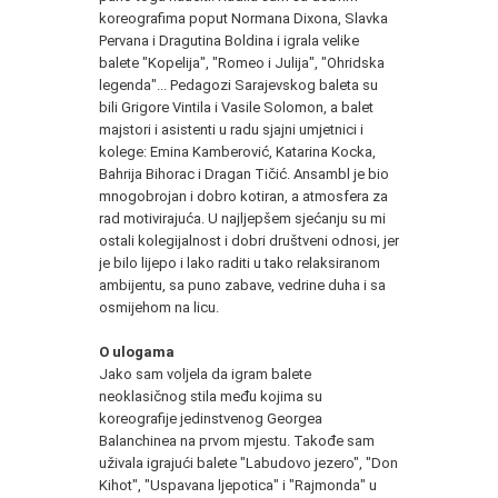
koreografima poput Normana Dixona, Slavka
Pervana i Dragutina Boldina i igrala velike
balete "Kopelija", "Romeo i Julija", "Ohridska
legenda"... Pedagozi Sarajevskog baleta su
bili Grigore Vintila i Vasile Solomon, a balet
majstori i asistenti u radu sjajni umjetnici i
kolege: Emina Kamberović, Katarina Kocka,
Bahrija Bihorac i Dragan Tičić. Ansambl je bio
mnogobrojan i dobro kotiran, a atmosfera za
rad motivirajuća. U najljepšem sjećanju su mi
ostali kolegijalnost i dobri društveni odnosi, jer
je bilo lijepo i lako raditi u tako relaksiranom
ambijentu, sa puno zabave, vedrine duha i sa
osmijehom na licu.
O ulogama
Jako sam voljela da igram balete
neoklasičnog stila među kojima su
koreografije jedinstvenog Georgea
Balanchinea na prvom mjestu. Takođe sam
uživala igrajući balete "Labudovo jezero", "Don
Kihot", "Uspavana ljepotica" i "Rajmonda" u