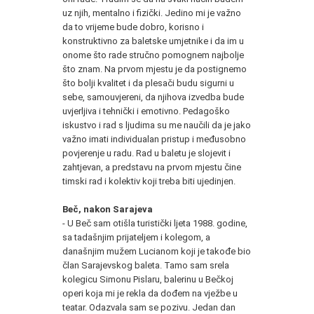
uz njih, mentalno i fizički. Jedino mi je važno
da to vrijeme bude dobro, korisno i
konstruktivno za baletske umjetnike i da im u
onome što rade stručno pomognem najbolje
što znam. Na prvom mjestu je da postignemo
što bolji kvalitet i da plesači budu sigurni u
sebe, samouvjereni, da njihova izvedba bude
uvjerljiva i tehnički i emotivno. Pedagoško
iskustvo i rad s ljudima su me naučili da je jako
važno imati individualan pristup i međusobno
povjerenje u radu. Rad u baletu je slojevit i
zahtjevan, a predstavu na prvom mjestu čine
timski rad i kolektiv koji treba biti ujedinjen.
Beč, nakon Sarajeva
- U Beč sam otišla turistički ljeta 1988. godine,
sa tadašnjim prijateljem i kolegom, a
današnjim mužem Lucianom koji je takođe bio
član Sarajevskog baleta. Tamo sam srela
kolegicu Simonu Pislaru, balerinu u Bečkoj
operi koja mi je rekla da dođem na vježbe u
teatar. Odazvala sam se pozivu. Jedan dan