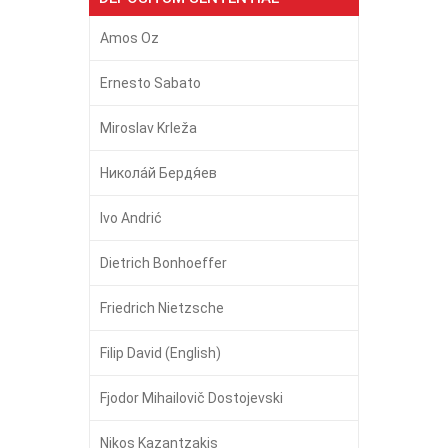
Amos Oz
Ernesto Sabato
Miroslav Krleža
Никола́й Бердя́ев
Ivo Andrić
Dietrich Bonhoeffer
Friedrich Nietzsche
Filip David (English)
Fjodor Mihailovič Dostojevski
Nikos Kazantzakis