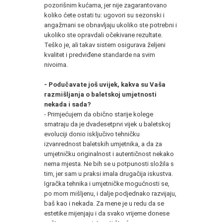
pozorišnim kućama, jer nije zagarantovano
koliko ćete ostati tu: ugovori su sezonski i
angažmani se obnavljaju ukoliko ste potrebni i
ukoliko ste opravdali očekivane rezultate.
Teško je, ali takav sistem osigurava željeni
kvalitet i predviđene standarde na svim
nivoima.
- Podučavate još uvijek, kakva su Vaša
razmišljanja o baletskoj umjetnosti
nekada i sada?
- Primjećujem da obično starije kolege
smatraju da je dvadesetprvi vijek u baletskoj
evoluciji donio isključivo tehničku
izvanrednost baletskih umjetnika, a da za
umjetničku originalnost i autentičnost nekako
nema mjesta. Ne bih se u potpunosti složila s
tim, jer sam u praksi imala drugačija iskustva.
Igračka tehnika i umjetničke mogućnosti se,
po mom mišljenu, i dalje podjednako razvijaju,
baš kao i nekada. Za mene je u redu da se
estetike mijenjaju i da svako vrijeme donese