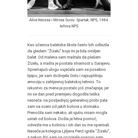
Alice Necsea i Mircea Suciu.
Spartak
, NPS, 1984.
Arhiva NPS
Kao učenica baletske škole često bih odlazila
da gledam "Žizelu" koja mi je bila omiljen
balet. Od malena sam maštala da plešem
Žizelu, a mašta je postala stvarnost u Sarajevu.
Spremajući ulogu osjećala sam se posebno
lijepo, jer sam doživjela čistu i najsuptilniju
emociju u zahtjevnoj baletskoj tehnici. To
iskustvo za mene je postalo još značajnije, jer
mi se dan pred premijeru dogodila teška
nesreća: na posljednjoj generalnoj probi pala
sam na sceni od jakih bolova u stomaku.
Prenoćila sam nekako, ali ujutru nisam mogla
ustati od bolova. Došla je hitna pomoć,
odvezla me u bolnicu i isti dan su me operisali.
Naveče je kolegica Ljiljana Perić igrala "Žizelu",
a nakon što sam se oporavila ponovo sam