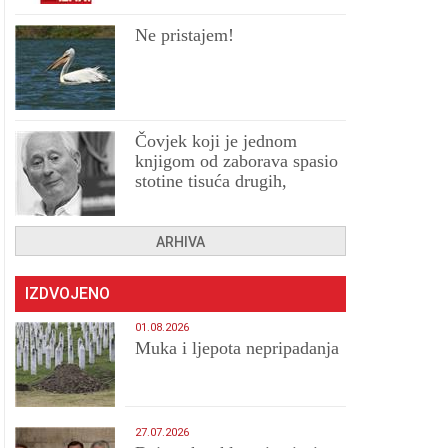
Ne pristajem!
Čovjek koji je jednom
knjigom od zaborava spasio
stotine tisuća drugih,
prokletih i uništenih
ARHIVA
IZDVOJENO
01.08.2026
Muka i ljepota nepripadanja
27.07.2026