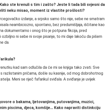
ako ste krenuli s tim i zašto? Jeste li tada bili svjesni da
jeliti neku misao, moment iz vlastite prošlosti?
hercegovačko izdanje, a srpsko samo što nije, sebe ne smatram
 pisala neambiciozno, spontano, bez predumišljaja, iščitane kao
njima dokumentarno i onog što je potpuna fikcija, pred
i ozbiljno ni sebe ni svoje pisanje, to mi daje lakoću da pišem
ne da.
farikula?
renutku kad sam odlučila da će mi se knjiga tako zvati. Sve
 s razlistanim pričama, došle su kasnije, od mog dobrohotnog
elja. Meni se riječ fafarikul sviđala. A sviđanje je uvijek
a govore o bakama, ljetovanjima, putovanjima, muzici,
im piscima, djeca, komšije... Kako napraviti distinkciju