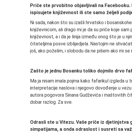
Priče ste prvobitno objavljivali na Facebooku. K
ispisujete književnost ili ste samo željeli podi
Ni sada, nakon što su izašli hrvatsko i bosansko
književnicom, ali drago mi je da su priče koje sam
književnost, a i da je linija između onog što je u 
čitateljima posve izblijedjela. Nastojim ne shvaćat
još, ako poželim, i slobodu da ne pišem ako mi se 
Zašto je jednu Bosanku toliko dojmilo drvo fa
Ma ja nisam imala pojma kako fafarikul izgleda u t
interpretacije naslova i njegovo dovođenje u vezu
autora pogovora Sinana Gudževića i maštovitih čitat
dobar razlog. Za sve.
Odrasli ste u Vitezu. Vaše priče iz djetinjstv
simpatijama, a onda odraslost i susreti sa važn