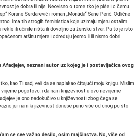
vnost je dobra ili nije. Neovisno o tome tko je piše i o čemu
 rep“ Korane Serdarević i roman „Monáda“ Sane Perić. Odlične
vantno. Ima tih strogih feministica koje uzimaju mjeru ostalim
rekle ili učinile ništa ili dovoljno za žensku stvar. Pa to je isto
opačenom aršinu mjere i određuju jesmo li ili nismo dobri
e Afadjejev, neznani autor uz kojeg je i postavljačica ovog
ko, kao Ti sad, veli da se naplakao čitajući moju knjigu. Mislim
e vrijeme pogotovo, i da nam književnost u ovo nevrijeme
Afadjejev je ono nedokučivo u književnosti zbog čega se
i važno jer nam književnost donese puno više od onog po što
 Vam se sve važno desilo, osim majčinstva. No, više od