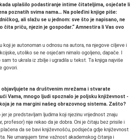
ikada uplašilo podastiranje intime čitateljima, osjećate li
ena poznatih svima nama… Na poleđini knjige piše:
ničkog, ali slažu se u jednom: sve što je napisano, ne
ko čita priču, njezin je gospodar.“ Amnestira li Vas ovo
u koji je autonoman u odnosu na autora, na njegove ciljeve i
kcijske, utoliko se ne osjećam nimalo ogoljeno, dapače. I
am to ukrala iz zbilje i ugradila u tekst. Ta knjiga najviše
e govori.
e objavljujete na društvenim mrežama i stvarate
jući Vama, mnogo ljudi spoznalo je poljsku književnost -
li koja je na margini našeg obrazovnog sistema. Zašto?
er je predstavljam ljudima koji njezinu vrijednost znaju
r, profesor) nije rekao da je dobra. Oni je čitaju bez prisile i
 plaćena da se bavi književnošću, podsjeća gdje književnost
 čita. Ne umanjujem time važnost akademskog čitanja i