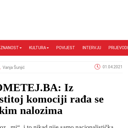
I ZNANOST
KULTURA
POVIJEST
INTERVJU
PRIJEVODI
01.04.2021
Vanja Šunjić
ROMETEJ.BA: Iz
stitoj komociji rađa se
čkim nalozima
roz „mi“, i to nikad nije samo nacionalistička