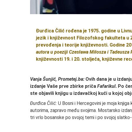
Đurđica Čilić rođena je 1975. godine u Livnu
jezik i književnost Filozofskog fakulteta u Z
prevođenja i teorije književnosti. Godine 2
autora u poeziji Czesława Miłosza i Tadeusza
književnosti 19. i 20. stoljeća, književne re
Vanja Šunjić, Prometej.ba:
Ovih dana je u izdanj
izdanje Vaše prve zbirke priča
Fafarikul
. Po če
ste objavili knjigu u izdavačkoj kući u kojoj o
Đurđica Čilić:
U Bosni i Hercegovini je moja knjiga k
autorima, zapravo među svojima. Mostarsko izdanje
tri vrlo bosanske po svojoj temi i po svojoj slatko-