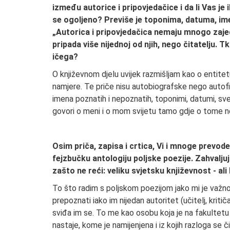
između autorice i pripovjedačice i da li Vas je 
se ogoljeno? Previše je toponima, datuma, im
„Autorica i pripovjedačica nemaju mnogo zajed
pripada više nijednoj od njih, nego čitatelju. T
ičega?
O književnom djelu uvijek razmišljam kao o entitet
namjere. Te priče nisu autobiografske nego autofi
imena poznatih i nepoznatih, toponimi, datumi, sve s
govori o meni i o mom svijetu tamo gdje o tome n
Osim priča, zapisa i crtica, Vi i mnoge prevod
fejzbučku antologiju poljske poezije. Zahvalju
zašto ne reći: veliku svjetsku književnost - a
To što radim s poljskom poezijom jako mi je važno j
prepoznati iako im nijedan autoritet (učitelj, kritiča
sviđa im se. To me kao osobu koja je na fakultetu
nastaje, kome je namijenjena i iz kojih razloga se