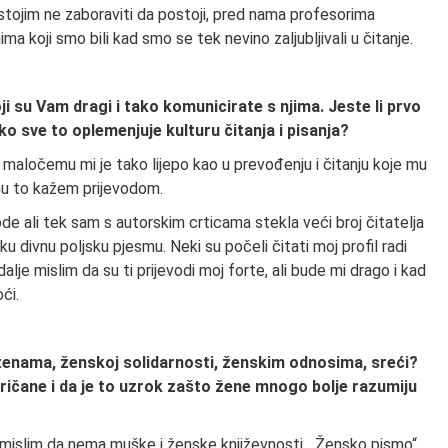
tojim ne zaboraviti da postoji, pred nama profesorima
ima koji smo bili kad smo se tek nevino zaljubljivali u čitanje.
 su Vam dragi i tako komunicirate s njima. Jeste li prvo
liko sve to oplemenjuje kulturu čitanja i pisanja?
 maločemu mi je tako lijepo kao u prevođenju i čitanju koje mu
e mu to kažem prijevodom.
de ali tek sam s autorskim crticama stekla veći broj čitatelja
eku divnu poljsku pjesmu. Neki su počeli čitati moj profil radi
I dalje mislim da su ti prijevodi moj forte, ali bude mi drago i kad
ći.
 ženama, ženskoj solidarnosti, ženskim odnosima, sreći?
ričane i da je to uzrok zašto žene mnogo bolje razumiju
a mislim da nema muške i ženske književnosti. „Žensko pismo“