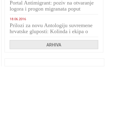
Portal Antimigrant: poziv na otvaranje
logora i progon migranata poput
bijesnih kerova
18.06.2016
Prilozi za novu Antologiju suvremene
hrvatske gluposti: Kolinda i ekipa o
navijačkim huliganima
ARHIVA