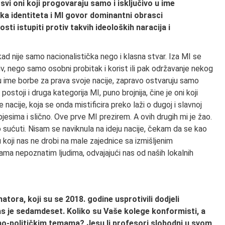
 svi oni koji progovaraju samo i isključivo u ime
tika identiteta i MI govor dominantni obrasci
osti istupiti protiv takvih ideoloških naracija i
nikad nije samo nacionalistička nego i klasna stvar. Iza MI se
iv, nego samo osobni probitak i korist ili pak održavanje nekog
u ime borbe za prava svoje nacije, zapravo ostvaruju samo
postoji i druga kategorija MI, puno brojnija, čine je oni koji
nacije, koja se onda mistificira preko laži o dugoj i slavnoj
pjesima i slično. Ove prve MI prezirem. A ovih drugih mi je žao.
o sućuti. Nisam se naviknula na ideju nacije, čekam da se kao
ji nas ne drobi na male zajednice sa izmišljenim
nama nepoznatim ljudima, odvajajući nas od naših lokalnih
atora, koji su se 2018. godine usprotivili dodjeli
s je sedamdeset. Koliko su Vaše kolege konformisti, a
no-političkim temama? Jesu li profesori slobodni u svom