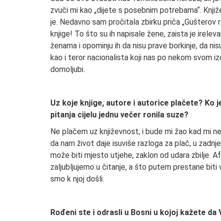
zvuči mi kao „dijete s posebnim potrebama“. Knjiže
je. Nedavno sam pročitala zbirku priča „Gušterov
knjige! To što su ih napisale žene, zaista je irele
ženama i opominju ih da nisu prave borkinje, da nisu 
kao i teror nacionalista koji nas po nekom svom iz
domoljubi.
Uz koje knjige, autore i autorice plačete? Ko j
pitanja cijelu jednu večer ronila suze?
Ne plačem uz književnost, i bude mi žao kad mi net
da nam život daje isuviše razloga za plač, u zadnj
može biti mjesto utjehe, zaklon od udara zbilje. 
zaljubljujemo u čitanje, a što putem prestane bit
smo k njoj došli.
Rođeni ste i odrasli u Bosni u kojoj kažete da