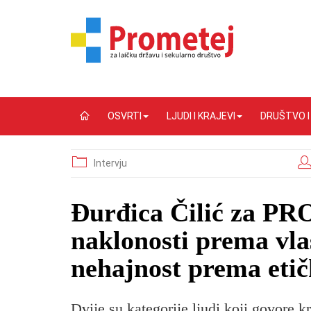
OSVRTI
LJUDI I KRAJEVI
DRUŠTVO 
Intervju
Đurđica Čilić za P
naklonosti prema vla
nehajnost prema eti
Dvije su kategorije ljudi koji govore k