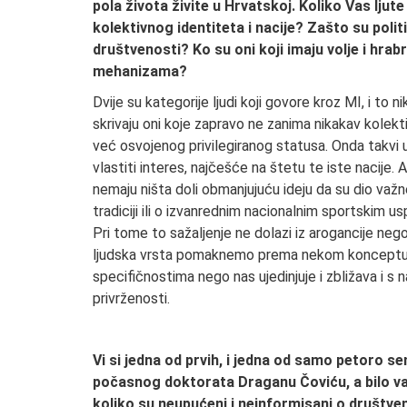
pola života živite u Hrvatskoj. Koliko Vas ljute
kolektivnog identiteta i nacije? Zašto su poli
društvenosti? Ko su oni koji imaju volje i hrabr
mehanizama?
Dvije su kategorije ljudi koji govore kroz MI, i to 
skrivaju oni koje zapravo ne zanima nikakav kolekt
već osvojenog privilegiranog statusa. Onda takvi 
vlastiti interes, najčešće na štetu te iste nacije. A 
nemaju ništa doli obmanjujuću ideju da su dio važne 
tradiciji ili o izvanrednim nacionalnim sportskim us
Pri tome to sažaljenje ne dolazi iz arogancije neg
ljudska vrsta pomaknemo prema nekom konceptu ko
specifičnostima nego nas ujedinjuje i zbližava i s 
privrženosti.
Vi si jedna od prvih, i jedna od samo petoro sen
počasnog doktorata Draganu Čoviću, a bilo va
koliko su neupućeni i neinformisani o društve