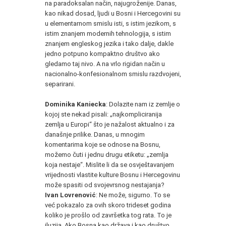
na paradoksalan način, najugroženije. Danas,
kao nikad dosad, ljudi u Bosni i Hercegovini su
u elementarnom smislu isti, s istim jezikom, s
istim znanjem modernih tehnologija, s istim
znanjem engleskog jezika i tako dalje, dakle
jedno potpuno kompaktno društvo ako
gledamo taj nivo. A na vrlo rigidan način u
nacionalno-konfesionalnom smislu razdvojeni,
separirani.
Dominika Kaniecka
: Dolazite nam iz zemlje o
kojoj ste nekad pisali: „najkompliciranija
zemlja u Europi“ što je nažalost aktualno i za
današnje prilike. Danas, u mnogim
komentarima koje se odnose na Bosnu,
možemo čuti i jednu drugu etiketu: „zemlja
koja nestaje“. Mislite li da se osvještavanjem
vrijednosti vlastite kulture Bosnu i Hercegovinu
može spasiti od svojevrsnog nestajanja?
Ivan Lovrenović
: Ne može, sigurno. To se
već pokazalo za ovih skoro trideset godina
koliko je prošlo od završetka tog rata. To je
iluzija. Ako Bosna kao država i kao društvo