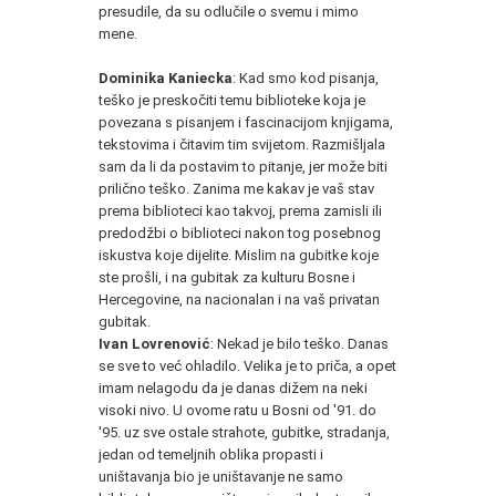
presudile, da su odlučile o svemu i mimo
mene.
Dominika Kaniecka
: Kad smo kod pisanja,
teško je preskočiti temu biblioteke koja je
povezana s pisanjem i fascinacijom knjigama,
tekstovima i čitavim tim svijetom. Razmišljala
sam da li da postavim to pitanje, jer može biti
prilično teško. Zanima me kakav je vaš stav
prema biblioteci kao takvoj, prema zamisli ili
predodžbi o biblioteci nakon tog posebnog
iskustva koje dijelite. Mislim na gubitke koje
ste prošli, i na gubitak za kulturu Bosne i
Hercegovine, na nacionalan i na vaš privatan
gubitak.
Ivan Lovrenović
: Nekad je bilo teško. Danas
se sve to već ohladilo. Velika je to priča, a opet
imam nelagodu da je danas dižem na neki
visoki nivo. U ovome ratu u Bosni od '91. do
'95. uz sve ostale strahote, gubitke, stradanja,
jedan od temeljnih oblika propasti i
uništavanja bio je uništavanje ne samo