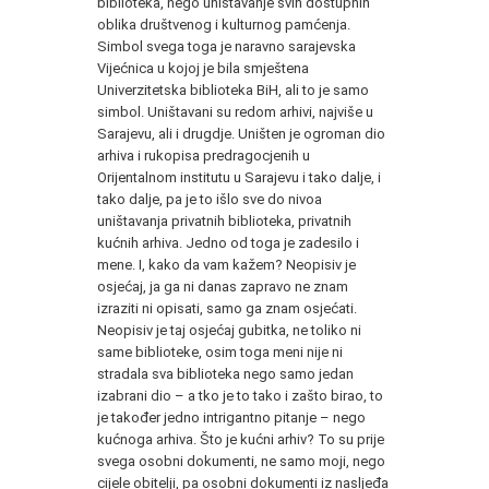
biblioteka, nego uništavanje svih dostupnih
oblika društvenog i kulturnog pamćenja.
Simbol svega toga je naravno sarajevska
Vijećnica u kojoj je bila smještena
Univerzitetska biblioteka BiH, ali to je samo
simbol. Uništavani su redom arhivi, najviše u
Sarajevu, ali i drugdje. Uništen je ogroman dio
arhiva i rukopisa predragocjenih u
Orijentalnom institutu u Sarajevu i tako dalje, i
tako dalje, pa je to išlo sve do nivoa
uništavanja privatnih biblioteka, privatnih
kućnih arhiva. Jedno od toga je zadesilo i
mene. I, kako da vam kažem? Neopisiv je
osjećaj, ja ga ni danas zapravo ne znam
izraziti ni opisati, samo ga znam osjećati.
Neopisiv je taj osjećaj gubitka, ne toliko ni
same biblioteke, osim toga meni nije ni
stradala sva biblioteka nego samo jedan
izabrani dio – a tko je to tako i zašto birao, to
je također jedno intrigantno pitanje – nego
kućnoga arhiva. Što je kućni arhiv? To su prije
svega osobni dokumenti, ne samo moji, nego
cijele obitelji, pa osobni dokumenti iz nasljeđa