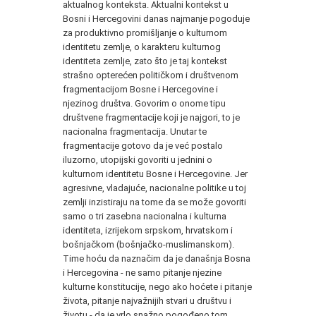
aktualnog konteksta. Aktualni kontekst u
Bosni i Hercegovini danas najmanje pogoduje
za produktivno promišljanje o kulturnom
identitetu zemlje, o karakteru kulturnog
identiteta zemlje, zato što je taj kontekst
strašno opterećen političkom i društvenom
fragmentacijom Bosne i Hercegovine i
njezinog društva. Govorim o onome tipu
društvene fragmentacije koji je najgori, to je
nacionalna fragmentacija. Unutar te
fragmentacije gotovo da je već postalo
iluzorno, utopijski govoriti u jednini o
kulturnom identitetu Bosne i Hercegovine. Jer
agresivne, vladajuće, nacionalne politike u toj
zemlji inzistiraju na tome da se može govoriti
samo o tri zasebna nacionalna i kulturna
identiteta, izrijekom srpskom, hrvatskom i
bošnjačkom (bošnjačko-muslimanskom).
Time hoću da naznačim da je današnja Bosna
i Hercegovina - ne samo pitanje njezine
kulturne konstitucije, nego ako hoćete i pitanje
života, pitanje najvažnijih stvari u društvu i
životu - da je vrlo snažno pogođeno tom