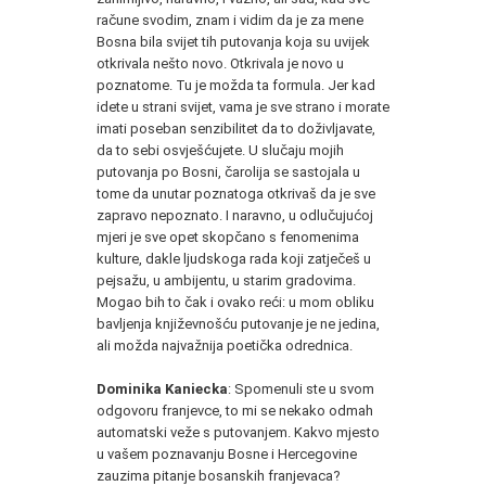
račune svodim, znam i vidim da je za mene
Bosna bila svijet tih putovanja koja su uvijek
otkrivala nešto novo. Otkrivala je novo u
poznatome. Tu je možda ta formula. Jer kad
idete u strani svijet, vama je sve strano i morate
imati poseban senzibilitet da to doživljavate,
da to sebi osvješćujete. U slučaju mojih
putovanja po Bosni, čarolija se sastojala u
tome da unutar poznatoga otkrivaš da je sve
zapravo nepoznato. I naravno, u odlučujućoj
mjeri je sve opet skopčano s fenomenima
kulture, dakle ljudskoga rada koji zatječeš u
pejsažu, u ambijentu, u starim gradovima.
Mogao bih to čak i ovako reći: u mom obliku
bavljenja književnošću putovanje je ne jedina,
ali možda najvažnija poetička odrednica.
Dominika Kaniecka
: Spomenuli ste u svom
odgovoru franjevce, to mi se nekako odmah
automatski veže s putovanjem. Kakvo mjesto
u vašem poznavanju Bosne i Hercegovine
zauzima pitanje bosanskih franjevaca?