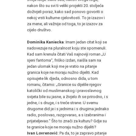
nakon što su svi ti veliki projekti 20. stoljeća
doživjeli poraz, kako sad ponovo govoriti o
nekoj vrsti kulturne cjelovitosti. To je izazov i
za mene, ali važnije od toga, to je izazov za
cijelo društvo.
Dominika Kaniecka
: Imam jedan citat koji se
nadovezuje na pluralnost koju ste spomenuli.
Kad sam krenula čitati Vaš najnoviji roman „U
sjeni fantoma“, friško izdan, naišla sam na
jedan ulomak koji me je vratio na pitanje
granica koje ne moraju nužno dijeliti. Kad
opisujete lik djeda, odnosno dida, u tom
romanu, čitamo: „Granice su dijelile njegov
katolički od muslimanskog i pravoslavnog
svijeta bile su jasne, a živjelo ih se prirodno, i s
jedne, i s druge, i s treće strane. U svemu
drugome did je i s jednima i s drugima jednako
radio, poslovao, razgovarao, a s izabranima i
prijateljevao.“ Što to znači za kulturu? Gdje su
te granice koje ne moraju nužno dijeliti?
Ivan Lovrenović
: Pa da, to je zapravo pitanje