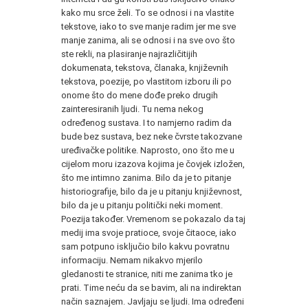
kako mu srce želi. To se odnosi i na vlastite
tekstove, iako to sve manje radim jer me sve
manje zanima, ali se odnosi i na sve ovo što
ste rekli, na plasiranje najrazličitijih
dokumenata, tekstova, članaka, književnih
tekstova, poezije, po vlastitom izboru ili po
onome što do mene dođe preko drugih
zainteresiranih ljudi. Tu nema nekog
određenog sustava. I to namjerno radim da
bude bez sustava, bez neke čvrste takozvane
uređivačke politike. Naprosto, ono što me u
cijelom moru izazova kojima je čovjek izložen,
što me intimno zanima. Bilo da je to pitanje
historiografije, bilo da je u pitanju književnost,
bilo da je u pitanju politički neki moment.
Poezija također. Vremenom se pokazalo da taj
medij ima svoje pratioce, svoje čitaoce, iako
sam potpuno isključio bilo kakvu povratnu
informaciju. Nemam nikakvo mjerilo
gledanosti te stranice, niti me zanima tko je
prati. Time neću da se bavim, ali na indirektan
način saznajem. Javljaju se ljudi. Ima određeni