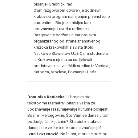
pisanje i urednički rad.
Ovim razgovorom otvoren je trodnevni
krakovski program namijenjen prvenstveno
studentima. Bio je zamišljen kao
upoznavanje i uvod u radionicu.
Razgovor je održan unutar projekta
organiziranog od strane znanstvenog
kružoka krakovskih slavista (Koło
Naukowe Slawistów UJ). Osim studenata
iz Krakova u njemu su sudjelovali
predstavnici slavističkih sredina iz Varšave,
Katovica, Vroclava, Poznanja i Lođa.
Dominika Kaniecka
: U brojnim ste
tekstovima razmatrali pitanja važna za
upoznavanje i razumijevanje kulturne povijesti
Bosne i Hercegovine. Što Vam se danas u tom
području čini ključnim? Što biste istaknuli
danas iz te velike teme kao najznačajnije?
Ivan Lovrenović
: Nažalost, mora se poći od