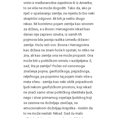
vrste iz međunarodne zajednice ili iz Amerike,
to se više ne može dogoditi. Tako da, ako je
riječ o spašavanju zemlje, na mjestu bi bio neki
skeptični odgovor. Ali bih ja nešto drugo
rekao. Mi koristimo pojam zemlja kao sinonim
za državu, a u Bosni i Hercegovini nikad kao
danas nije zapravo iznutra, iz samih tih
pojmova bila jasnija razlika između države i
zemlje. Hoću reći ovo: Bosna i Hercegovina
kao država ne znam hoće li opstati, to nitko ne
zna, ali kao zemlja ona ne može propasti. Ona
može biti u političkom smislu i razdijeljena. E,
sad, šta je zemlja? Počev od osnovnoga
značenja pojma, geofizičkoga, pejzažnoga,
reljefnoga, pa popnimo taj pojam malo više u
meta sferu - zemlja kao neki oblik pripadnosti
ljudi nekom geofizičkom prostoru, koji nikad
ne znači samo stvar političkog identiteta ljudi,
nego i stvar primarnog osjećaja ljudskog koji
se zasniva na doživljaju zavičaja, na
emocionalnom doživljaju krajolika - mislim da
to ne može nestati. Nikad. Sad ću malo