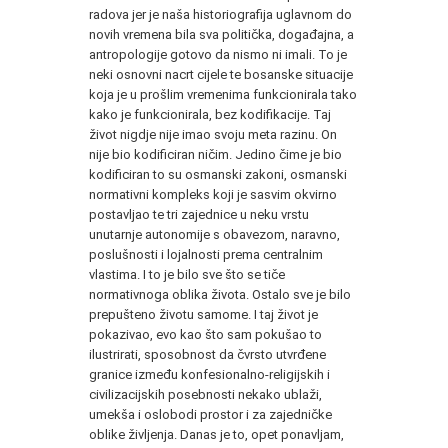
radova jer je naša historiografija uglavnom do
novih vremena bila sva politička, događajna, a
antropologije gotovo da nismo ni imali. To je
neki osnovni nacrt cijele te bosanske situacije
koja je u prošlim vremenima funkcionirala tako
kako je funkcionirala, bez kodifikacije. Taj
život nigdje nije imao svoju meta razinu. On
nije bio kodificiran ničim. Jedino čime je bio
kodificiran to su osmanski zakoni, osmanski
normativni kompleks koji je sasvim okvirno
postavljao te tri zajednice u neku vrstu
unutarnje autonomije s obavezom, naravno,
poslušnosti i lojalnosti prema centralnim
vlastima. I to je bilo sve što se tiče
normativnoga oblika života. Ostalo sve je bilo
prepušteno životu samome. I taj život je
pokazivao, evo kao što sam pokušao to
ilustrirati, sposobnost da čvrsto utvrđene
granice između konfesionalno-religijskih i
civilizacijskih posebnosti nekako ublaži,
umekša i oslobodi prostor i za zajedničke
oblike življenja. Danas je to, opet ponavljam,