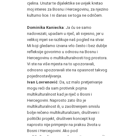
cjelina. Unutar te dijalektike se uvijek kretao
moj interes za Bosnu i Hercegovinu, za njezino
kulturno lice. I ni danas se toga ne odričem.
Dominika Kaniecka
: Ja ću se samo
nadovezati, upadam u riječ, ali svjesno, jer u
velikoj mjeri se razlikuje naš pogled na stvar.
Mi koji gledamo izvana vrlo često i bez dublje
refleksije govorimo u odnosu na Bosnu i
Hercegovinu o multikulturalnosti tog prostora.
Vi ste na više mjesta na to upozoravali,
odnosno upozoravali ste na opasnost takvog
pojednostavljivanja.
Ivan Lovrenović
: Da, uz malo pretjerivanje
mogu reći da sam protivnik pojma
multikulturalnost kad je riječ o Bosni i
Hercegovini. Naprosto zato što je
multikulturalnost ili, u zaoštrenijem smislu
bolje rečeno multikulturalizam, društveni i
politički projekt, društveni koncept koji
naprosto nije primjenjiv na praksu života u
Bosni i Hercegovini. Ako pod