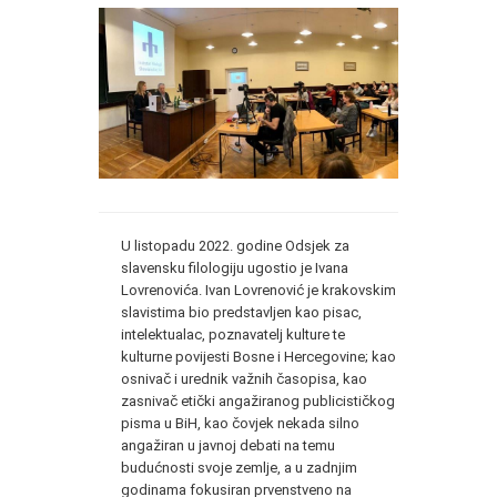
U listopadu 2022. godine Odsjek za
slavensku filologiju ugostio je Ivana
Lovrenovića. Ivan Lovrenović je krakovskim
slavistima bio predstavljen kao pisac,
intelektualac, poznavatelj kulture te
kulturne povijesti Bosne i Hercegovine; kao
osnivač i urednik važnih časopisa, kao
zasnivač etički angažiranog publicističkog
pisma u BiH, kao čovjek nekada silno
angažiran u javnoj debati na temu
budućnosti svoje zemlje, a u zadnjim
godinama fokusiran prvenstveno na