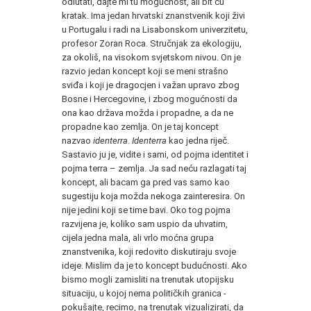
odlutati, dajte mi tu mogućnost, ali bit ću
kratak. Ima jedan hrvatski znanstvenik koji živi
u Portugalu i radi na Lisabonskom univerzitetu,
profesor Zoran Roca. Stručnjak za ekologiju,
za okoliš, na visokom svjetskom nivou. On je
razvio jedan koncept koji se meni strašno
sviđa i koji je dragocjen i važan upravo zbog
Bosne i Hercegovine, i zbog mogućnosti da
ona kao država možda i propadne, a da ne
propadne kao zemlja. On je taj koncept
nazvao
identerra
.
Identerra
kao jedna riječ.
Sastavio ju je, vidite i sami, od pojma identitet i
pojma terra – zemlja. Ja sad neću razlagati taj
koncept, ali bacam ga pred vas samo kao
sugestiju koja možda nekoga zainteresira. On
nije jedini koji se time bavi. Oko tog pojma
razvijena je, koliko sam uspio da uhvatim,
cijela jedna mala, ali vrlo moćna grupa
znanstvenika, koji redovito diskutiraju svoje
ideje. Mislim da je to koncept budućnosti. Ako
bismo mogli zamisliti na trenutak utopijsku
situaciju, u kojoj nema političkih granica -
pokušajte, recimo, na trenutak vizualizirati, da