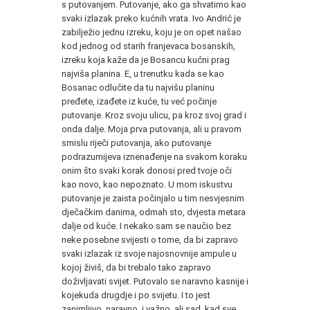
s putovanjem. Putovanje, ako ga shvatimo kao
svaki izlazak preko kućnih vrata. Ivo Andrić je
zabilježio jednu izreku, koju je on opet našao
kod jednog od starih franjevaca bosanskih,
izreku koja kaže da je Bosancu kućni prag
najviša planina. E, u trenutku kada se kao
Bosanac odlučite da tu najvišu planinu
pređete, izađete iz kuće, tu već počinje
putovanje. Kroz svoju ulicu, pa kroz svoj grad i
onda dalje. Moja prva putovanja, ali u pravom
smislu riječi putovanja, ako putovanje
podrazumijeva iznenađenje na svakom koraku
onim što svaki korak donosi pred tvoje oči
kao novo, kao nepoznato. U mom iskustvu
putovanje je zaista počinjalo u tim nesvjesnim
dječačkim danima, odmah sto, dvjesta metara
dalje od kuće. I nekako sam se naučio bez
neke posebne svijesti o tome, da bi zapravo
svaki izlazak iz svoje najosnovnije ampule u
kojoj živiš, da bi trebalo tako zapravo
doživljavati svijet. Putovalo se naravno kasnije i
kojekuda drugdje i po svijetu. I to jest
zanimljivo, naravno, i važno, ali sad, kad sve