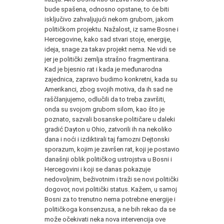
bude spašena, odnosno opstane, to će biti
isključivo zahvaljujući nekom grubom, jakom
političkom projektu. Nažalost, iz same Bosne i
Hercegovine, kako sad stvari stoje, energije,
ideja, snage za takav projekt nema. Ne vidi se
jer je politički zemlja strašno fragmentirana.
Kad je bjesnio rat i kada je međunarodna
zajednica, zapravo budimo konkretni, kada su
Amerikanci, zbog svojih motiva, da ih sad ne
raščlanjujemo, odlučili da to treba završiti,
onda su svojom grubom silom, kao što je
poznato, sazvali bosanske političare u daleki
gradić Dayton u Ohio, zatvorili ih na nekoliko
dana i noći i izdiktirali taj famozni Dejtonski
sporazum, kojim je završen rat, koji je postavio
današnji oblik političkog ustrojstva u Bosni i
Hercegovini i koji se danas pokazuje
nedovoljnim, beživotnim i traži se novi politički
dogovor, novi politički status. Kažem, u samoj
Bosni za to trenutno nema potrebne energije i
političkoga konsenzusa, a ne bih rekao da se
može očekivati neka nova intervencija ove