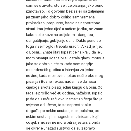
sam se u životu, što se tiče pisanja, jako puno
izmotavao. To govorim bez šale i sa žaljenjem
jer znam jako dobro koliko sam vremena
prokockao, propustio, bacio na nepotrebne
stvari. Ima jedna riječ u našem jeziku, ne znam
kako se to kaže na poljskom - danguba,
dangubljenje, gubljenje dana. Dakle puno se
toga više moglo i trebalo uraditi. A kad je riječ
o Bosni... Znate šta? Ispast će na kraju da je u
mom pisanju Bosna bila i ostala glavni motiv, a
jako se dobro sjećam kada sam negdje
osamdesetih godina u intervjuu za jedne
novine, kada me novinar pitao nešto oko mog
pisanja i Bosne, rekao: nadam se da neću
cijeloga života pisati jednu knjigu o Bosni. Od
tada je prošlo već 40 godina, nažalost, ispalo
je da da. Hoću reći ovo: nema tu ničega što je
svjesno odlučeno, to se naprosto tako
događa po nekim unutarnjim impulsima, po
nekim unutarnjim magnetnim silnicama kojih
čovjek i može i ne mora biti svjestan, a onda
se okrene unazad i ustvrdi da su zapravo