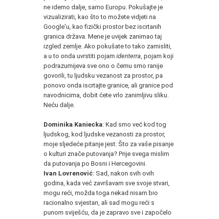
ne idemo dalje, samo Europu. Pokušajte je
vizualizirati, kao što to možete vidjeti na
Google'u, kao fizički prostor bez iscrtanih
granica država. Mene je uvijek zanimao taj
izgled zemlje. Ako pokušate to tako zamisliti,
a u to onda uvrstiti pojam
identerra
, pojam koji
podrazumijeva sve ono o čemu smo ranije
govorili, tu ljudsku vezanost za prostor, pa
ponovo onda iscrtajte granice, ali granice pod
navodnicima, dobit ćete vrlo zanimljivu sliku.
Neću dalje.
Dominika Kaniecka
: Kad smo već kod tog
ljudskog, kod ljudske vezanosti za prostor,
moje sljedeće pitanje jest: Što za vaše pisanje
o kulturi znače putovanja? Prije svega mislim
da putovanja po Bosni i Hercegovini.
Ivan Lovrenović
: Sad, nakon svih ovih
godina, kada već završavam sve svoje stvari,
mogu reći, možda toga nekad nisam bio
racionalno svjestan, ali sad mogu reći s
punom sviješću, da je zapravo sve i započelo