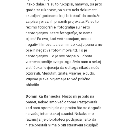
i tako dalje. Pa su to rukopisi, naravno, pa je to
građa za rukopise, pa su to neki dokumenti
skupljani godinama koji bi trebali da posluže
za pisanje raznih proznih projekata. Pa su to
recimo fotografije, fotografije su nešto
neprocjenjivo. Stare fotografije, to nema
cijenu! Pa evo, kad već nabrajam, onda i
negativi filmova. Ja sam imao kutiju punu crno-
bijelih negativa foto-filmova itd. To je
neprocjenjivo. To je sve propalo. I dosta
vremena poslije svega toga živio sam u nekoj
vrsti šoka i uvjerenja da od toga nikada neću
ozdraviti. Međutim, znate, vrijeme je čudo.
Vrijeme je sve. Vrijeme je to već prilično
ohladilo.
Dominika Kaniecka
: Nešto mi je palo na
pamet, nekad smo već o tome i razgovarali
kad sam spominjala da pratim što se događa
na vašoj internetskoj stranici. Nekako me
razmišljanje o biblioteci podsjeća na to da
niste prestali ni malo biti strastveni skupljač