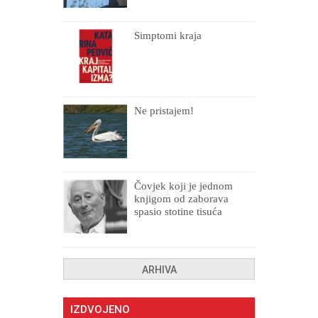
Simptomi kraja
Ne pristajem!
Čovjek koji je jednom
knjigom od zaborava
spasio stotine tisuća
drugih, prokletih i
uništenih
ARHIVA
IZDVOJENO