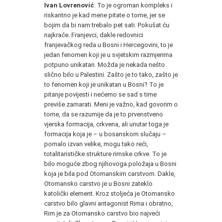
Ivan Lovrenović
: To je ogroman kompleks i
riskantno je kad mene pitate o tome, jer se
bojim da bi nam trebalo pet sati. Pokušat ću
najkraće. Franjevci, dakle redovnici
franjevačkog reda u Bosni i Hercegovini, to je
jedan fenomen koji je u svjetskim razmjerima
potpuno unikatan. Možda je nekada nešto
slično bilo u Palestini. Zašto je to tako, zašto je
to fenomen koji je unikatan u Bosni? To je
pitanje povijesti i nećemo se sad s time
previše zamarati. Meni je važno, kad govorim o
tome, da se razumije da je to prvenstveno
vjerska formacija, crkvena, ali unutar toga je
formacija koja je – u bosanskom slučaju –
pomalo izvan velike, mogu tako reći,
totalitarističke strukture rimske crkve. To je
bilo moguće zbog njihovoga položaja u Bosni
koja je bila pod Otomanskim carstvom. Dakle,
Otomansko carstvo je u Bosni zateklo
katolički element. Kroz stoljeća je Otomansko
carstvo bilo glavni antagonist Rima i obratno,
Rim je za Otomansko carstvo bio najveći