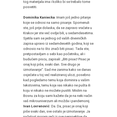
tog materijala ima i koliko bi se trebalo tome
posvetiti.
Dominika Kaniecka
: Imam još jedno pitanje
koje se odnosi na samo pisanje. Spomenuli
ste, još prije dolaska, da se zapravo vraćate u
Krakov jer ste već ovdje bili, u sedamdesetima.
Sjetila sam se jednog od vaših dnevničkih
zapisa upravo iz sedamdesetih godina, koji se
odnosio na to što znači biti pisac. Tada ste,
pretpostavljam o sebi kao početniku, ali i
budućem piscu, zapisali: „Biti pisac! Pisac je
onaj koji piše, svaki dan. Sve drugo je
izmotavanje“. Sad me zanima kako se danas
osjećate u toj već realiziranoj ulozi, posebno
kad pogledamo temu koja dominira u vašim
tekstovima, temu koja vas nikako ne pušta ili
koju vi nikako ne možete pustiti. Mislim na
Bosnu za koju sami kažete da je na neki način
vaš mikrouniverzum ali možda i pandemonij.
Ivan Lovrenović
: Da. Da, pisac je onaj koji
piše svaki dan, sve ostalo je izmotavanje. Ja
nažalost moram reći iz ove perspektive da