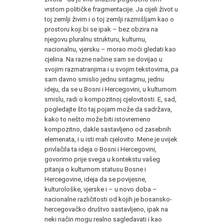
vrstom političke fragmentacije. Ja cijeli život u
toj zemlji živim i o toj zemlji razmišljam kao o
prostoru koji bi se ipak – bez obzira na
njegovu pluralnu strukturu, kulturnu,
nacionalnu, vjersku – morao moći gledati kao
cjelina. Na razne načine sam se dovijao u
svojim razmatranjima i u svojim tekstovima, pa
sam davno smislio jednu sintagmu, jednu
ideju, da se u Bosni i Hercegovini, u kulturnom
smislu, radi o kompozitnoj cjelovitosti. E, sad,
pogledajte što taj pojam može da sadržava,
kako to nešto može biti istovremeno
kompozitno, dakle sastavljeno od zasebnih
elemenata, i u isti mah cjelovito. Mene je uvijek
privlačila ta ideja o Bosni i Hercegovini,
govorimo prije svega u kontekstu vašeg
pitanja o kulturnom statusu Bosne i
Hercegovine, ideja da se povijesne,
kulturološke, vjerske i – u novo doba –
nacionalne različitosti od kojih je bosansko-
hercegovačko društvo sastavljeno, ipak na
neki način mogu realno sagledavati i kao