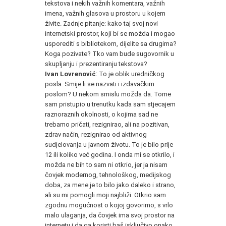
tekstova i nekih važnih komentara, važnih
imena, važnih glasova u prostoru u kojem
živite. Zadnje pitanje: kako taj svoj novi
internetski prostor, koji bi se možda i mogao
usporediti s bibliotekom, dijelite sa drugima?
Koga pozivate? Tko vam bude sugovornik u
skupljanju i prezentiranju tekstova?
Ivan Lovrenović
: To je oblik uredničkog
posla. Smije li se nazvati i izdavačkim
poslom? U nekom smislu možda da. Tome
sam pristupio u trenutku kada sam stjecajem
raznoraznih okolnosti, o kojima sad ne
trebamo pričati, rezignirao, ali na pozitivan,
zdrav način, rezignirao od aktivnog
sudjelovanja u javnom životu. To je bilo prije
12 ili koliko već godina. I onda mi se otkrilo, i
možda ne bih to sam ni otkrio, jer ja nisam
čovjek modernog, tehnološkog, medijskog
doba, za mene je to bilo jako daleko i strano,
ali su mi pomogli moji najbliži. Otkrio sam
zgodnu mogućnost o kojoj govorimo, s vrlo
malo ulaganja, da čovjek ima svoj prostor na
internetu i da ga koristi baš isključivo onako