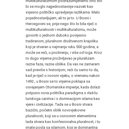
multikulturalizmom podrazumijevamo ono što
bi se moglo najjednostavnije nazvati kao
svjesno političko upravljanje razlikama. Malo
pojednostavljujem, ali to je to. U Bosni i
Hercegovini se, prije nego što bi bila riječ o
multikulturalnosti i multikulturalizmu, može
govoriti o jednom duboko povijesno
tradiranom, pluralnom društvenom krajoliku
koji je stvaran u najmanju ruku 500 godina, a
može se reći, u proširenju, i više od toga. Kroz
to dugo vrijeme proživljavao je pluralizam
razne faze, razne oblike. Da vas ne zamaram
sad previše s historijom, reći ću samo to da,
kad je riječ o novom vijeku, o vremenu nakon
1492., u Bosni se to vrijeme poklapa sa
osvajanjem Otomanske imperije, kada dolazi
potpuno nova politička paradigma s vlašću
turskoga carstva i s dominacijom islama kao
vjere i civilizacije. Tada se u Bosni stvara
bazični, početni oblik novovjekovne
pluralnosti, koji se u osnovnim elementima
tada stvara kao konfesionalna pluralnost, i tu
imate posla sa islamom, koji je dominantna