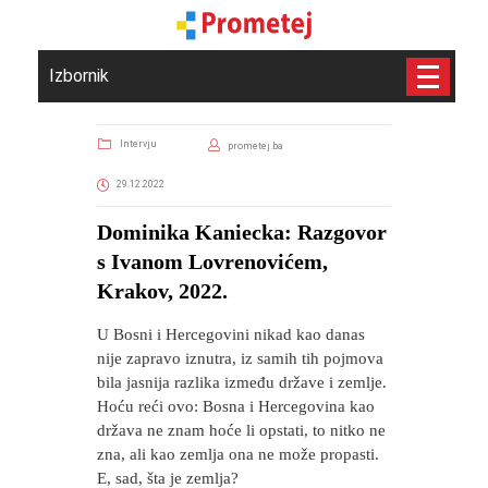
Izbornik
Intervju
prometej.ba
29.12.2022
Dominika Kaniecka: Razgovor
s Ivanom Lovrenovićem,
Krakov, 2022.
U Bosni i Hercegovini nikad kao danas
nije zapravo iznutra, iz samih tih pojmova
bila jasnija razlika između države i zemlje.
Hoću reći ovo: Bosna i Hercegovina kao
država ne znam hoće li opstati, to nitko ne
zna, ali kao zemlja ona ne može propasti.
E, sad, šta je zemlja?