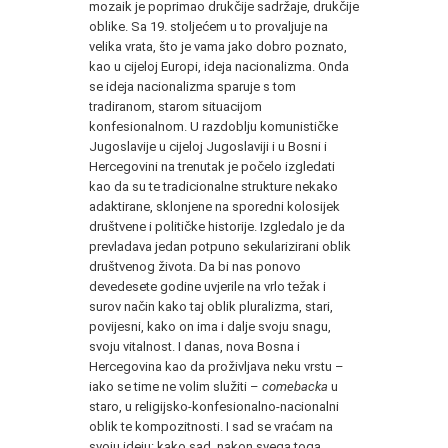
mozaik je poprimao drukčije sadržaje, drukčije
oblike. Sa 19. stoljećem u to provaljuje na
velika vrata, što je vama jako dobro poznato,
kao u cijeloj Europi, ideja nacionalizma. Onda
se ideja nacionalizma sparuje s tom
tradiranom, starom situacijom
konfesionalnom. U razdoblju komunističke
Jugoslavije u cijeloj Jugoslaviji i u Bosni i
Hercegovini na trenutak je počelo izgledati
kao da su te tradicionalne strukture nekako
adaktirane, sklonjene na sporedni kolosijek
društvene i političke historije. Izgledalo je da
prevladava jedan potpuno sekularizirani oblik
društvenog života. Da bi nas ponovo
devedesete godine uvjerile na vrlo težak i
surov način kako taj oblik pluralizma, stari,
povijesni, kako on ima i dalje svoju snagu,
svoju vitalnost. I danas, nova Bosna i
Hercegovina kao da proživljava neku vrstu –
iako se time ne volim služiti –
comebacka
u
staro, u religijsko-konfesionalno-nacionalni
oblik te kompozitnosti. I sad se vraćam na
svoju ideju: kako sad, nakon svega toga,