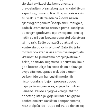
vjerska i civilizacijska komponenta, s
pravoslavljem bizantskog tipa i s katolištvom
zapadnog, rimskog tipa. U taj mozaik ulazi u
16. vijeku i mala zajednica Židova nakon
njihovog progona iz Španjolske i Portugala,
kada ih Otomansko carstvo prima i raseljava
po svojim gradovima u provincijama. I na taj
način se u Bosni kroz naredna stoljeća stvara
taj mozaik. Zašto polazeći od aktualnog
konteksta govorim o tome? Zato što je taj
mozaik pokazao u više smislova nevjerojatnu
vitalnost. Mi je možemo procjenjivati kako
želite, pozitivno, negativno ili neutralno, kako
god hoćete. Ali je činjenica da on pokazuje
svoju vitalnost upravo u skladu s onom
velikom idejom francuskih modernih
historiografa, s idejom procesa dugog
trajanja,
la
longue durée
, koju je formulirao
Fernand Braudel i njegovi kolege. Od tog
početnog stadija, gdje se radi o religijsko-
konfesionalnim različitim komponentama,
kroz stoljeća, do 19., pa od 19. do danas, taj