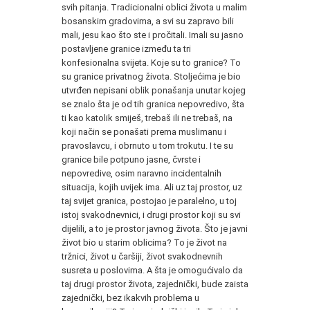
svih pitanja. Tradicionalni oblici života u malim
bosanskim gradovima, a svi su zapravo bili
mali, jesu kao što ste i pročitali. Imali su jasno
postavljene granice između ta tri
konfesionalna svijeta. Koje su to granice? To
su granice privatnog života. Stoljećima je bio
utvrđen nepisani oblik ponašanja unutar kojeg
se znalo šta je od tih granica nepovredivo, šta
ti kao katolik smiješ, trebaš ili ne trebaš, na
koji način se ponašati prema muslimanu i
pravoslavcu, i obrnuto u tom trokutu. I te su
granice bile potpuno jasne, čvrste i
nepovredive, osim naravno incidentalnih
situacija, kojih uvijek ima. Ali uz taj prostor, uz
taj svijet granica, postojao je paralelno, u toj
istoj svakodnevnici, i drugi prostor koji su svi
dijelili, a to je prostor javnog života. Što je javni
život bio u starim oblicima? To je život na
tržnici, život u čaršiji, život svakodnevnih
susreta u poslovima. A šta je omogućivalo da
taj drugi prostor života, zajednički, bude zaista
zajednički, bez ikakvih problema u