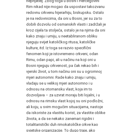
neprijatelj. Zbog toga u Bosni i Hercegovini
Rim nikad nije mogao da uspostavi takozvanu
redovnu crkvenu hijerarhiju, biskupsku. Ostalo
je na redovnicima, da oni u Bosni, jer su za to
dobili dozvolu od osmanskih vlasti i zadržali je
kroz cijela ta stoljeća, ostalo je na njima da oni
kako znaju i umiju, u neetabliranom obliku
njeguju svijet katoličkog ritusa, katoličke
kulture, itd. Iz toga se razvio specifični
fenomen koji je istovremeno crkveni, odan
Rimu, odan papi, ali u načinu na koji oni u
Bosni njeguju crkvenost, pa čak rekao bih i
vjerski život, u tom načinu oni su u ogromnoj
mjeri autonomni. Rade kako znaju i umiju,
vladaju se u velikoj mjeri autonomno i u
odnosu na otomansku vlast, koja im to
dozvoljava – za uzvrat moraju biti lojalni, i u
odnosu na rimsku vlast kojoj su oni podložni,
ali koju, u svim mogućim situacijama, nastoje
da iskoriste za vlastitu korist, za vlastite oblike
života, a da se nekako zanemari rigidni i
totalitaristički duh rimokatoličke crkve kao
svjetske organizacije. To dugo traje, ako