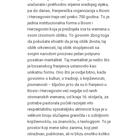
uračunate i prethodno vrijeme srednjeg vijeka,
pa do danas, franjevačka organizacija u Bosni
i Hercegovini traje već preko 700 godina. To je
jedina institucionalna forma u Bosni i
Hercegovini koja je preživjela sva ta vremena u
svom izvornom obliku. To govorim zbog toga
da pokušate shvatiti da je taj oblik života, taj
oblik crkvenosti, taj oblik stopljenosti sa
svojim narodom proizveo jedan potpuno
poseban mentalitet. Taj mentalitet je nešto što
je bosanskog franjevca ustanovilo kao
unikatnu formu. Ono što je ovdje bitno, kada
govorimo o kulturi, o tradiciji, o književnosti,
pismenosti – ključno je to da su ti franjevci u
Bosni i Hercegovini već negdje od ranih
otomanskih vremena, od kraja 16. stoljeća, za
potrebe pastorala počeli razvijati vrlo
respektabilnu spisateljsku aktivnost koja je u
velikom broju slučajeva graničila i s ozbiljnom
književnošću, sa znanošću, s teologijom. To je
prostor koji mene silno zanima, koji jest
istraživan, publiciran, ali ni blizu onoliko koliko