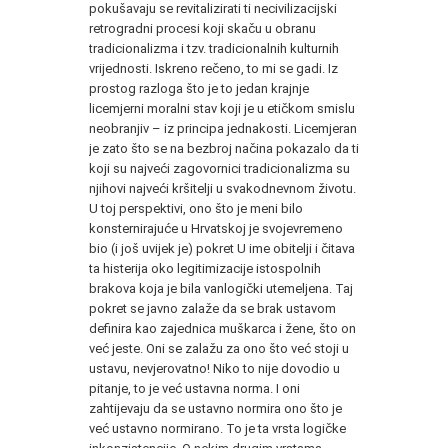
pokušavaju se revitalizirati ti necivilizacijski
retrogradni procesi koji skaču u obranu
tradicionalizma i tzv. tradicionalnih kulturnih
vrijednosti. Iskreno rečeno, to mi se gadi. Iz
prostog razloga što je to jedan krajnje
licemjerni moralni stav koji je u etičkom smislu
neobranjiv – iz principa jednakosti. Licemjeran
je zato što se na bezbroj načina pokazalo da ti
koji su najveći zagovornici tradicionalizma su
njihovi najveći kršitelji u svakodnevnom životu.
U toj perspektivi, ono što je meni bilo
konsternirajuće u Hrvatskoj je svojevremeno
bio (i još uvijek je) pokret U ime obitelji i čitava
ta histerija oko legitimizacije istospolnih
brakova koja je bila vanlogički utemeljena. Taj
pokret se javno zalaže da se brak ustavom
definira kao zajednica muškarca i žene, što on
već jeste. Oni se zalažu za ono što već stoji u
ustavu, nevjerovatno! Niko to nije dovodio u
pitanje, to je već ustavna norma. I oni
zahtijevaju da se ustavno normira ono što je
već ustavno normirano. To je ta vrsta logičke