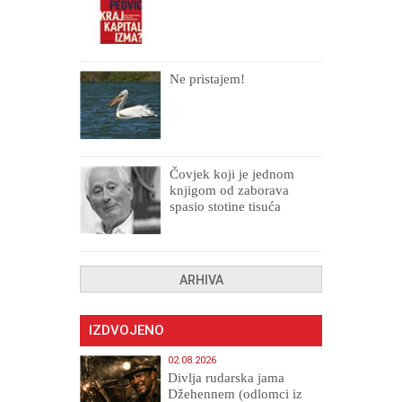
Ne pristajem!
Čovjek koji je jednom
knjigom od zaborava
spasio stotine tisuća
drugih, prokletih i
uništenih
ARHIVA
IZDVOJENO
02.08.2026
Divlja rudarska jama
Džehennem (odlomci iz