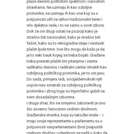
plaše desnim političkim spektrom i narodnim
strankama. Ne uzimaju ih kao ozbiljne
protivnike, ne uzimaju ih kao one koji su u
potpunosti ušli na njihov tradicionalni teren i
vrlo djelatno rade, i to ne samo u osvit izbora.
Dok će ovi drugi ostati na poziciji kako je
strašno biti nacionalist, kako je strašno biti
fašist, kako su to retrogradne ideje i nastaviti
plašiti ljude time. Sve što mogu da kažu je da
je to neki bauk kojeg se treba bojati. Građane
treba prestati plašiti tim pitanjima i zaista
radikalnu desnicu i radikalni centar shvatiti kao
ozbiljnog političkog protivnika, jer to oni jesu.
Do sada, primjera radi, socijaldemokrati njih
uopće nisu smatrali za ozbiljnog političkog
protivnika i zbog toga su trijumfalno gubili na
svim dosadašnjim izborima.
I druga stvar, što ne smijemo zaboraviti je ono
što zovemo famoznim civilnim društvom.
Građanske stranke, koje su također imale – i
imaju svoje reprezentante u parlamentu su u
potpunosti vanparlamentarni život prepustili
civilnom društvu i odjednom se našli u šoku da