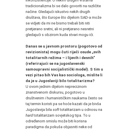
inkonzistencije. O nekim drugim vrstama
tradicionalizma bi se dalo govoriti na različite
načine. Gledajući iskustvo nekih drugih
društava, što Europe što dijelom SAD-a može
se vidjeti da mi ne bismo trebali biti niti
pretjerano sretni, ali ni pretjerano nesretni
gledajući s obzirom kuda stvari mogu ići.
Danas se u javnom prostoru (pogotovo od
revizionista) mogu čuti riječi osude „svih
totalitarnih režima – i lijevih i desnih“
(referirajući se na jugoslavenski
samoupravni socijalistički model). S tim u
vezi pitao bih Vas kao sociologa, mislite li
da je u Jugoslaviji bilo totalitarizma?
U ovom jednim dijelom nepreciznom
znanstvenom diskursu, pogotovo u
društvenim i humanističkim naukama često se
taj termin koristi pa se hoće kazati da je bivša
Jugoslavija bila
soft
totalitarizam u odnosu na
hard
totalitarizam sovjetskog tipa. To u
određenom smislu može biti korisna
paradigma da pokuša objasniti neke od