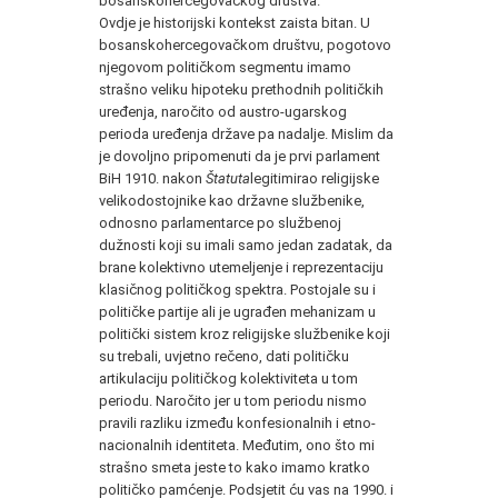
bosanskohercegovačkog društva.
Ovdje je historijski kontekst zaista bitan. U
bosanskohercegovačkom društvu, pogotovo
njegovom političkom segmentu imamo
strašno veliku hipoteku prethodnih političkih
uređenja, naročito od austro-ugarskog
perioda uređenja države pa nadalje. Mislim da
je dovoljno pripomenuti da je prvi parlament
BiH 1910. nakon
Štatuta
legitimirao religijske
velikodostojnike kao državne službenike,
odnosno parlamentarce po službenoj
dužnosti koji su imali samo jedan zadatak, da
brane kolektivno utemeljenje i reprezentaciju
klasičnog političkog spektra. Postojale su i
političke partije ali je ugrađen mehanizam u
politički sistem kroz religijske službenike koji
su trebali, uvjetno rečeno, dati političku
artikulaciju političkog kolektiviteta u tom
periodu. Naročito jer u tom periodu nismo
pravili razliku između konfesionalnih i etno-
nacionalnih identiteta. Međutim, ono što mi
strašno smeta jeste to kako imamo kratko
političko pamćenje. Podsjetit ću vas na 1990. i