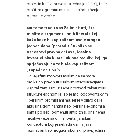
projekta koji zapravo ima jedan jedini cilj, to je
profit za ogromnu manjinu i osiromašenje
ogromne većine.
Na tome tragu Vas želim pitati, šta
mislite o argumentu onih liberala koji
kažu kako bi kapitalizam ovdje mogao
jednog dana “proraditi” ukoliko se
uspostavi pravna država, idealna
investicijska klima i uklone recidivi koji ga
sprječavaju da to bude kapitalizam
„zapadnog tipa“?
To je jeftini izgovor i mislim da se mora
radikalno prekinuti s takvim interpretacijama.
Kapitalizam sam iz sebe proizvodi takvu vrstu
strukture ekonomije. To je moj odgovor takvim
liberalnim promišljanjima, jer je vidljivo da je
aktualna dominantna neoliberalna ekonomija
sama po sebi pomenuti antibiznis. Ona nema
nikakve veze sa onim libertarijanskim
konceptom koji je nekada osmišljavan i
razmatran kao mogući iskonski, pravi, jedini i