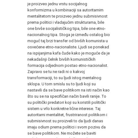
je proizveo jednu vrstu socijalnog
konformizma u kombinaciji sa autoritarnim
mentalitetom te proizveo jednu submisivnost
prema politici i vladajućim strukturama, bile
one bivše socijalističkog tipa, bile one etno-
nacionalnog tipa. Stoga je između ostalog bio
moguć taj brzi transfer od bivših komunista u
osvećene etno-nacionaliste. Ljudi se ponekad
na ispijanjima kafa čude kako je moguće da je
nekadašnji čelnik bivših komunističkih
formacija odjednom postao etno-nacionalist.
Zapravo se tu ne radi ni o kakvoj
transformaciji, to su ljudi istog mentalnog
sklopa. U tom smislu su to ljudi koji su
nastavili da se bave politikom na isti način kao
što su se na specifičan način bavili ranije. To
su politički predatori koji su koristili politički
sistem u vrlo konkretne lične interese. Taj
autoritarni mentalitet, frustriranost politikom i
submisivnost su proizveli to da ljudi danas
imaju odium prema politici i svom pozivu da
se bave politikom. Ne možete se baviti