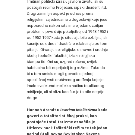
limitiran politički izraz u javnom životu, ali su
postojali recimo Proljećari, srpski disidenti itd.
Drugi zanimljiv aspekt je odnos prema
religijskim zajednicama u Jugoslaviji koje jesu
neposredno nakon rata imale jedan ozbiljan
problem u prve dvije petoljetke, od 1948-1952 i
od 1952-1957 kada je situacija bila ozbiljna, ali
kasnije se odnosi drastično relaksiraju po tom
pitanju. Otvaraju se religijske osnovne i srednje
škole, teološki fakulteti, izlazi religijska
štampa itd. Oni su, uzgred rečeno, uvijek
habitualno bili neprijatelj tog režima. Tako da
bi u tom smislu mogli govoriti o jednoj
specifičnoj vrsti društvenog uređenja koje je
imalo svoje tendencije ka načinu totalitarnog
mišljenja, ali ni blizu kao što je to bilo negdje
drugo.
Hannah Arendt u
Izvorima totalitarizma
kada
govori o totalitarističkoj praksi, kao
postojeće totalitarizme označila je
Hitlerov naci-fašistički režim te tek jedan
period Staljinovog Sovjetskog Saveza.