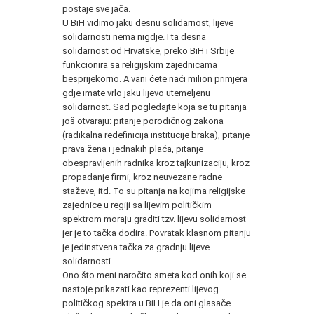
postaje sve jača.
U BiH vidimo jaku desnu solidarnost, lijeve
solidarnosti nema nigdje. I ta desna
solidarnost od Hrvatske, preko BiH i Srbije
funkcionira sa religijskim zajednicama
besprijekorno. A vani ćete naći milion primjera
gdje imate vrlo jaku lijevo utemeljenu
solidarnost. Sad pogledajte koja se tu pitanja
još otvaraju: pitanje porodičnog zakona
(radikalna redefinicija institucije braka), pitanje
prava žena i jednakih plaća, pitanje
obespravljenih radnika kroz tajkunizaciju, kroz
propadanje firmi, kroz neuvezane radne
staževe, itd. To su pitanja na kojima religijske
zajednice u regiji sa lijevim političkim
spektrom moraju graditi tzv. lijevu solidarnost
jer je to tačka dodira. Povratak klasnom pitanju
je jedinstvena tačka za gradnju lijeve
solidarnosti.
Ono što meni naročito smeta kod onih koji se
nastoje prikazati kao reprezenti lijevog
političkog spektra u BiH je da oni glasače