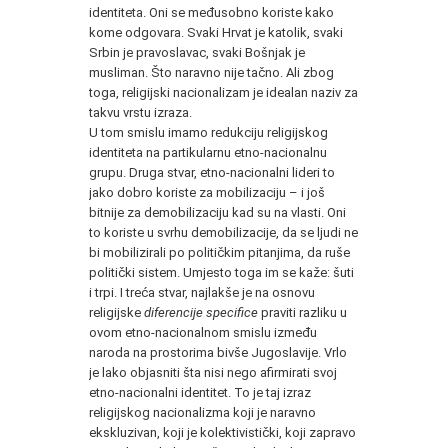
identiteta. Oni se međusobno koriste kako
kome odgovara. Svaki Hrvat je katolik, svaki
Srbin je pravoslavac, svaki Bošnjak je
musliman. Što naravno nije tačno. Ali zbog
toga, religijski nacionalizam je idealan naziv za
takvu vrstu izraza.
U tom smislu imamo redukciju religijskog
identiteta na partikularnu etno-nacionalnu
grupu. Druga stvar, etno-nacionalni lideri to
jako dobro koriste za mobilizaciju – i još
bitnije za demobilizaciju kad su na vlasti. Oni
to koriste u svrhu demobilizacije, da se ljudi ne
bi mobilizirali po političkim pitanjima, da ruše
politički sistem. Umjesto toga im se kaže: šuti
i trpi. I treća stvar, najlakše je na osnovu
religijske
diferencije specifice
praviti razliku u
ovom etno-nacionalnom smislu između
naroda na prostorima bivše Jugoslavije. Vrlo
je lako objasniti šta nisi nego afirmirati svoj
etno-nacionalni identitet. To je taj izraz
religijskog nacionalizma koji je naravno
ekskluzivan, koji je kolektivistički, koji zapravo