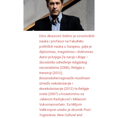
Dino Abazović doktor je socioloških
nauka i profesor na Fakultetu
političkih nauka u Sarajevu, gdje je
diplomirao, magistrirao i doktorirao.
Autor je knjiga
Za naciju i Boga –
Sociološko određenje religijskog
nacionalizma
(2006),
Religija u
tranziciji
(2012),
Bosanskohercegovački muslimani
između sekularizacije i
desekularizacije
(2012) te
Religije
sveta
(2007) u koautorstvu sa
Jelenom Radojković i Milanom
Vukomanovićem. Sa Mitjom
Velikonjom uredio je zbornik
Post-
Yugoslavia: New Cultural and