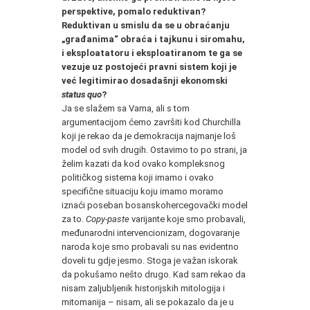
perspektive, pomalo reduktivan?
Reduktivan u smislu da se u obraćanju
„građanima“ obraća i tajkunu i siromahu,
i eksploatatoru i eksploatiranom te ga se
vezuje uz postojeći pravni sistem koji je
već legitimirao dosadašnji ekonomski
status quo
?
Ja se slažem sa Vama, ali s tom
argumentacijom ćemo završiti kod Churchilla
koji je rekao da je demokracija najmanje loš
model od svih drugih. Ostavimo to po strani, ja
želim kazati da kod ovako kompleksnog
političkog sistema koji imamo i ovako
specifične situaciju koju imamo moramo
iznaći poseban bosanskohercegovački model
za to.
Copy-paste
varijante koje smo probavali,
međunarodni intervencionizam, dogovaranje
naroda koje smo probavali su nas evidentno
doveli tu gdje jesmo. Stoga je važan iskorak
da pokušamo nešto drugo. Kad sam rekao da
nisam zaljubljenik historijskih mitologija i
mitomanija – nisam, ali se pokazalo da je u