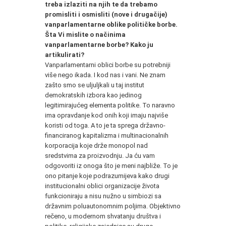
treba izlaziti na njih te da trebamo
promisliti i osmisliti (nove i drugačije)
vanparlamentarne oblike političke borbe.
Šta Vi mislite o načinima
vanparlamentarne borbe? Kako ju
artikulirati?
Vanparlamentarni oblici borbe su potrebniji
više nego ikada. I kod nas i vani. Ne znam
zašto smo se uljuljkali u taj institut
demokratskih izbora kao jedinog
legitimirajućeg elementa politike. To naravno
ima opravdanje kod onih koji imaju najviše
koristi od toga. A to je ta sprega državno-
financiranog kapitalizma i multinacionalnih
korporacija koje drže monopol nad
sredstvima za proizvodnju. Ja ću vam
odgovoriti iz onoga što je meni najbliže. To je
ono pitanje koje podrazumijeva kako drugi
institucionalni oblici organizacije života
funkcioniraju a nisu nužno u simbiozi sa
državnim poluautonomnim poljima. Objektivno
rečeno, u modernom shvatanju društva i