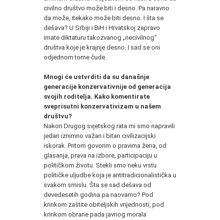
civilno društvo može biti i desno. Pa naravno
da može, itekako može biti desno. I šta se
dešava? U Srbiji i BiH i Hrvatskoj zapravo
imate diktaturu takozvanog „necivilnog“
društva koje je krajnje desno. I sad se oni
odjednom tome čude.
Mnogi će ustvrditi da su današnje
generacije konzervativnije od generacija
svojih roditelja. Kako komentirate
sveprisutni konzervativizam u našem
društvu?
Nakon Drugog svjetskog rata mi smo napravili
jedan iznimno važan i bitan civilizacijski
iskorak. Pritom govorim o pravima žena, od
glasanja, prava na izbore, participaciju u
političkom životu. Stekli smo neku vrstu
političke uljudbe koja je antitradicionalistička u
svakom smislu. Šta se sad dešava od
devedesetih godina pa naovamo? Pod
krinkom zaštite obiteljskih vrijednosti, pod
krinkom obrane pada javnog morala