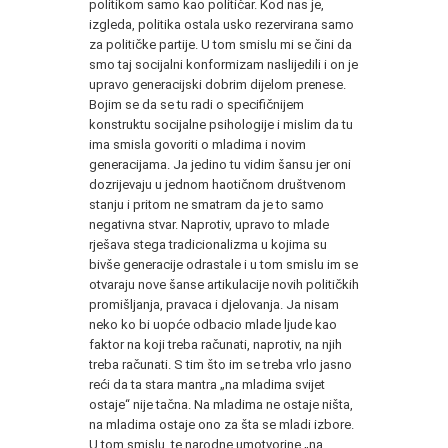
politikom samo kao političar. Kod nas je,
izgleda, politika ostala usko rezervirana samo
za političke partije. U tom smislu mi se čini da
smo taj socijalni konformizam naslijedili i on je
upravo generacijski dobrim dijelom prenese.
Bojim se da se tu radi o specifičnijem
konstruktu socijalne psihologije i mislim da tu
ima smisla govoriti o mladima i novim
generacijama. Ja jedino tu vidim šansu jer oni
dozrijevaju u jednom haotičnom društvenom
stanju i pritom ne smatram da je to samo
negativna stvar. Naprotiv, upravo to mlade
rješava stega tradicionalizma u kojima su
bivše generacije odrastale i u tom smislu im se
otvaraju nove šanse artikulacije novih političkih
promišljanja, pravaca i djelovanja. Ja nisam
neko ko bi uopće odbacio mlade ljude kao
faktor na koji treba računati, naprotiv, na njih
treba računati. S tim što im se treba vrlo jasno
reći da ta stara mantra „na mladima svijet
ostaje“ nije tačna. Na mladima ne ostaje ništa,
na mladima ostaje ono za šta se mladi izbore.
U tom smislu, te narodne umotvorine „na