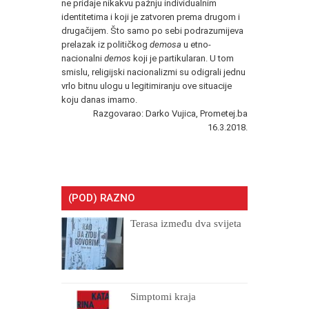
ne pridaje nikakvu pažnju individualnim
identitetima i koji je zatvoren prema drugom i
drugačijem. Što samo po sebi podrazumijeva
prelazak iz političkog
demosa
u etno-
nacionalni
demos
koji je partikularan. U tom
smislu, religijski nacionalizmi su odigrali jednu
vrlo bitnu ulogu u legitimiranju ove situacije
koju danas imamo.
Razgovarao: Darko Vujica, Prometej.ba
16.3.2018.
(POD) RAZNO
Terasa između dva svijeta
Simptomi kraja