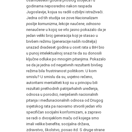
osamdesetih godina prošlog stoljeća i u
godinama neposredno nakon raspada
Jugoslavije, kojua su radili ozbiljni istraživači.
Jedna od tih studija se zove
Nacionalizam
poslije komunizma, lekcije naučene, odnosno
nenaučene
u kojoj se vrlo jasno pokazalo da je
jedan veliki broj generacija koji je stasao u
bivšem režimu (generacije naših roditelja)
unazad dvadeset godina u osvit rata u BiH bio
u punoj intelektualnoj snazi te da su donosili
ključne odluke po mnogim pitanjima. Pokazalo
se da je jedna od negativnih rezultanti bivšeg
režima bila frustriranost politikom. U kom
smislu? U smislu da su, uvjetno rečeno,
autoritarni mentaliteti koji su u principu bili
rezultati prethodnih patrijarhalnih uređenja,
odnosa u porodici, neriješenih nacionalnih
pitanja i međunacionalnih odnosa od Drugog
svjetskog rata pa naovamo stvorili jedan vrlo
specifičan socijalni konformizam, a zapravo
se radi o dvosjeklom maču od kojega smo
imali velike benefite; socijalna država,
zdravstvo, školstvo, posao itd. S druge strane