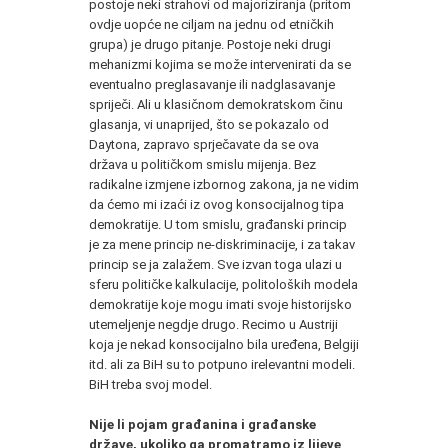
postoje neki strahovi od majoriziranja (pritom
ovdje uopće ne ciljam na jednu od etničkih
grupa) je drugo pitanje. Postoje neki drugi
mehanizmi kojima se može intervenirati da se
eventualno preglasavanje ili nadglasavanje
spriječi. Ali u klasičnom demokratskom činu
glasanja, vi unaprijed, što se pokazalo od
Daytona, zapravo sprječavate da se ova
država u političkom smislu mijenja. Bez
radikalne izmjene izbornog zakona, ja ne vidim
da ćemo mi izaći iz ovog konsocijalnog tipa
demokratije. U tom smislu, građanski princip
je za mene princip ne-diskriminacije, i za takav
princip se ja zalažem. Sve izvan toga ulazi u
sferu političke kalkulacije, politoloških modela
demokratije koje mogu imati svoje historijsko
utemeljenje negdje drugo. Recimo u Austriji
koja je nekad konsocijalno bila uređena, Belgiji
itd. ali za BiH su to potpuno irelevantni modeli.
BiH treba svoj model.
Nije li pojam građanina i građanske
države, ukoliko ga promatramo iz lijeve