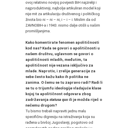
ovoj relativno novijoj povijesti BiH najzreliji i
najproduktivniji, najbolje artikuliran model koji
nije mit za artikulaciju društvenog i političkog
života bio ni – ni – ni, i – i – i. Mislim da od
ZAVNOBIH-a i 1943. nismo dalje otišli u našim
promišljanjima.
Kako komentirate fenomen apolitičnosti
kod nas? Kada se govori o apolitičnosti u
našem društvu, uglavnom se govori o
apolitičnosti mladih, međutim, ta
apolitičnost nije vezana isključivo za
mlade. Naprotiv, i zrelije generacije za
sebe često kažu kako ih politika ne
zanima. O čemu se tu zapravo radi? Radi li
se tu o trijumfu ideologije vladajuće klase
kojoj ta apolitičnost odgovara zbog
zadržavanja
statusa quo
ili je možda riječ o
nečemu drugom?
Tu bismo trebali napraviti jednu malu
specifičnu digresiju na istraživanja koja su
rađena u bivšoj Jugoslaviji, pogotovo od