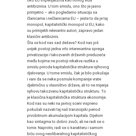
oko EU imperijalizma kao novog vida
antibiznisa. U tom smislu, ono što je jasno
primjetno – ako pogledamo situaciju sa
članicama i nečlanicama EU – jeste to da je taj
monopol, kapitalistički monopol iz EU, kako
su primijetili relevantni autori, zapravo jedan
klasični antibiznis.
Šta se kod nas sad dešava? Kod nas još
uvijek postoji jedna vrlo interesantna sprega
privatizacije i takozvanih državnih preduzeća
među kojima ne postoji nikakva razlika u
smislu prirode kapitalističke strukture njihovog
djelovanja. U tome smislu, čak je bilo pokušaja
i vani da se neke posrnule kompanije vrate
djelimično u vlasništvo države, ali to ne mijenja
njihovu takozvanu kapitalističku strukturu. To
je klasična kapitalistička struktura ekonomije.
Kod nas su neki na javnoj sceni vispreno
pokušali nazvati taj naš tranzicijski period
prvobitnom akumulacijom kapitala. Dijelom
kao sintagma to dobro zvuči, ali ne radi se o
tome. Naprotiv, radi se o karakteru i samom
biću ovog neoliberalnog kapitalističkog