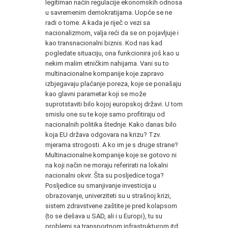
legitiman način regulacije ekonomskih odnosa
u savremenim demokratijama. Uopće se ne
radi o tome. A kada je riječ o vezi sa
nacionalizmom, valja reći da se on pojavljuje i
kao transnacionalni biznis. Kod nas kad
pogledate situaciju, ona funkcionira još kao u
nekim malim etničkim nahijama. Vani su to
multinacionalne kompanije koje zapravo
izbjegavaju plaćanje poreza, koje se ponašaju
kao glavni parametar koji se može
suprotstaviti bilo kojoj europskoj državi. U tom
smislu one su te koje samo profitiraju od
nacionalnih politika štednje. Kako danas bilo
koja EU država odgovara na krizu? Tzv.
mjerama strogosti. A ko im je s druge strane?
Multinacionalne kompanije koje se gotovo ni
na koji način ne moraju referirati na lokalni
nacionalni okvir. Šta su posljedice toga?
Posljedice su smanjivanje investicija u
obrazovanje, univerziteti su u strašnoj krizi,
sistem zdravstvene zaštite je pred kolapsom
(to se dešava u SAD, ali i u Europi), tu su
problemi sa transportnom infrastrukturom itd.