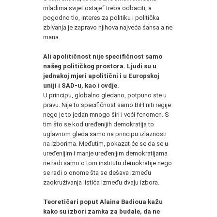
mladima svijet ostaje“ treba odbaciti, a
pogodno tlo, interes za politiku i politička
zbivanja je zapravo njihova najveća šansa a ne
mana.
Ali apolitičnost nije specifičnost samo
našeg političkog prostora. Ljudi su u
jednakoj mjeri apolitični i u Europskoj
uniji i SAD-u, kao i ovdje.
U principu, globalno gledano, potpuno ste u
pravu. Nije to specifičnost samo BiH niti regije
nego je to jedan mnogo širi i veći fenomen. S
tim što se kod uređenijih demokratija to
uglavnom gleda samo na principu izlaznosti
na izborima. Međutim, pokazat će se da se u
uređenijim i manje uređenijim demokratijama
ne radi samo o tom institutu demokratije nego
se radi o onome šta se dešava između
zaokruživanja listića između dvaju izbora.
Teoretičari poput Alaina Badioua kažu
kako su izbori zamka za budale, da ne