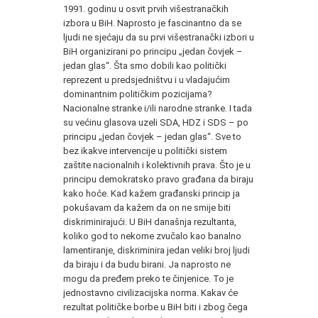
1991. godinu u osvit prvih višestranačkih
izbora u BiH. Naprosto je fascinantno da se
ljudi ne sjećaju da su prvi višestranački izbori u
BiH organizirani po principu „jedan čovjek –
jedan glas“. Šta smo dobili kao politički
reprezent u predsjedništvu i u vladajućim
dominantnim političkim pozicijama?
Nacionalne stranke i/ili narodne stranke. I tada
su većinu glasova uzeli SDA, HDZ i SDS – po
principu „jedan čovjek – jedan glas“. Sve to
bez ikakve intervencije u politički sistem
zaštite nacionalnih i kolektivnih prava. Što je u
principu demokratsko pravo građana da biraju
kako hoće. Kad kažem građanski princip ja
pokušavam da kažem da on ne smije biti
diskriminirajući. U BiH današnja rezultanta,
koliko god to nekome zvučalo kao banalno
lamentiranje, diskriminira jedan veliki broj ljudi
da biraju i da budu birani. Ja naprosto ne
mogu da pređem preko te činjenice. To je
jednostavno civilizacijska norma. Kakav će
rezultat političke borbe u BiH biti i zbog čega