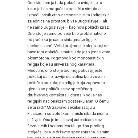
Ono što sam ja tada pokušao uvidjeti je to
kako je bila moguća ta politička simbioza
između novih etno-nacionalnih elita i religijskih
zajednica na prostoru bivše Jugoslavije – ali
ne samo Jugoslavije – kao novi politički izraz.
Ono što je samo po sebi bilo problematično
od početka je sama sintagma „religijski
nacionalizam“. Veliki broj mojih kolega koji se
bave tom oblašću smatraju da je to jedna vrsta
oksimorona. Pogotovo kod monoteističkih
religija koje su univerzalnog karaktera.
Međutim, ono što je bio moj pokušaj jeste
pokušaj da se razvije disciplina koju zovem
politička sociologija religije koja zapravo to
gleda kao politički izraz specifičnog
društvenog konteksta. I doista, kod je nas
religijski nacionalizam postsekularan. O čemu
se tu radi? Mi zapravo sekularizaciju u
klasičnom sociološkom smislu nikada nismo
ni živjeli. Ona je imala svoj autentičan izraz
šezdesetih i sedamdesetih godina prošlog
stoljeća i bila je državno sponzorirana. Samim