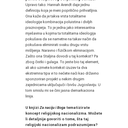
Upravo tako. Hannah Arendt daje jednu
definiciju koja je meni poprilično prihvatljiva.
Ona kaže da je takva vrsta totalitarne
ideologije kombinacija poluistina i divljih
praznovjerja. To je jedna jako interesantna
mješavina u kojima ta totalitarna ideologija
pokušava da se nametne na takav način da
pokušava eliminirati svaku drugu vrstu
mišljenja. Naravno i fizičkom eliminacijom.
Zašto ona Staljina dovodi u taj kontekst? Pa
zbog čistki i gulaga. To jeste bio taj element,
ali ako uzmete kontekst izuzev ta dva
ekstremna tipa vi to nećete naći kao državno
sponzoriran projekt u nekim drugim
zajednicama uključujući i bivšu Jugoslaviju. U
tom smislu mi se čini jasna demarkaciona
linija.
U knjizi
Za naciju i Boga
tematizirate
koncept religijskog nacionalizma. Možete
li detaljnije govoriti o tome, šta taj
religijski nacionalizam podrazumijeva?