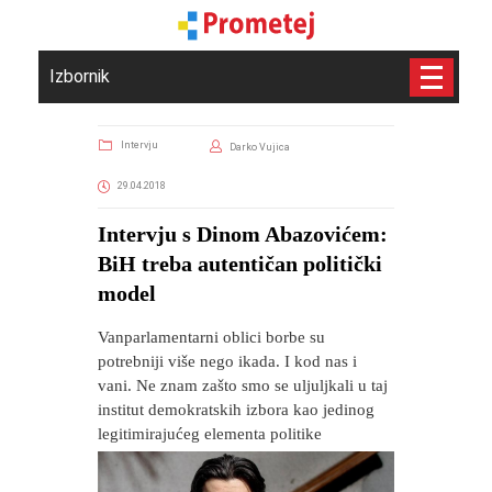
Izbornik
Intervju
Darko Vujica
29.04.2018
Intervju s Dinom Abazovićem:
BiH treba autentičan politički
model
Vanparlamentarni oblici borbe su
potrebniji više nego ikada. I kod nas i
vani. Ne znam zašto smo se uljuljkali u taj
institut demokratskih izbora kao jedinog
legitimirajućeg elementa politike