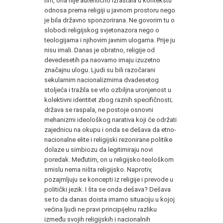
tim, ona nije autentično izrastala u kontekstu
odnosa prema religiji u javnom prostoru nego
je bila državno sponzorirana. Ne govorim tu o
slobodi religijskog svjetonazora nego o
teologijama i njihovim javnim ulogama. Prije ju
nisu imali. Danas je obratno, religije od
devedesetih pa naovamo imaju izuzetno
značajnu ulogu. Ljudi su bili razočarani
sekularnim nacionalizmima dvadesetog
stoljeća i tražila se vrlo ozbiljna uronjenost u
kolektivni identitet zbog raznih specifičnosti;
država se raspala, ne postoje osnovni
mehanizmi ideološkog narativa koji će održati
zajednicu na okupu i onda se dešava da etno-
nacionalne elite i religijski rezonirane politike
dolaze u simbiozu da legitimiraju novi
poredak. Međutim, on u religijsko-teološkom
smislu nema ništa religijsko. Naprotiv,
pozajmljuju se koncepti iz religije i prevode u
politički jezik. I šta se onda dešava? Dešava
se to da danas doista imamo situaciju u kojoj
većina ljudi ne pravi principijelnu razliku
između svojih religijskih i nacionalnih