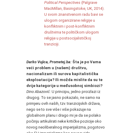
Political Perspectives
(Palgrave
MacMillan, Basingstoke, UK, 2014).
U svom znanstvenom radu bavi se
ulogom organizirane religije u
konfliktnim i post-konfliktnim
društvima te političkom ulogom
religije u postsocijalističkoj
tranziciji.
,,
Darko Vujica, Prometej.ba:
Šta je po Vama
veći problem u (našem) društvu,
nacionalizam ili surova kapitalistička
eksploatacija? Ili možda mislite da su te
dvije kategorije u međusobnoj simbiozi?
Dino Abazović:
U principu, jedno proizlazi iz
drugog. To se jasno pokazalo, ne samo na
primjeru ovih naših, tzv. tranzicijskih država,
nego se to sve više i više pokazuje na
globalnom planu i drago mi je da se polako
počinju artikulirati neke kritičke pozicije oko
novog neoliberalnog imperijalizma, pogotovo