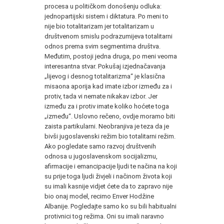
procesa u političkom donošenju odluka:
jednopartijski sistem i diktatura. Po meni to
nije bio totalitarizam jer totalitarizam u
društvenom smislu podrazumijeva totalitarni
odnos prema svim segmentima društva.
Međutim, postoji jedna druga, po meni veoma
interesantna stvar. Pokušaj izjednačavanja
„lijevog i desnog totalitarizma“ je klasična
misaona aporija kad imate izbor između za i
protiv, tada vi nemate nikakav izbor. Jer
između za i protiv imate koliko hoćete toga
„između“. Uslovno rečeno, ovdje moramo biti
zaista partikularni. Neobranjiva je teza da je
bivši jugoslavenski režim bio totalitarni režim.
Ako pogledate samo razvoj društvenih
odnosa u jugoslavenskom socijalizmu,
afirmacije i emancipacije ljudi te načina na koji
su prije toga ljudi živjeli i načinom života koji
su imali kasnije vidjet ćete da to zapravo nije
bio onaj model, recimo Enver Hodžine
Albanije. Pogledajte samo ko su bili habitualni
protivnici tog režima. Oni su imali naravno