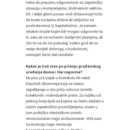
treba da preuzmu odgovornost za zajedničku
situaciju u kompanijama, društvenom sektoru
itd. I dalje glavni posao vodi država koja hoće
da bude socijalna država ali isključivo sa
poslodavcima, tj. kapitalistima. Ja nemam
nikakav model kojim bih mogao odgovoriti na
to zato jer se ne bavim dublje tim pitanjima, ali
čini mi se da ovi pokušaji, koliko god da su
ranije donijeli dobroga, u budućnosti,
sumnjam da bi dali rezultate.
Kakav je Vaš stav po pitanju građanskog
uređenja Bosne i Hercegovine?
Mi smo još uvijek u kontekstu tih nekih
klasičnih dihotomija koje se stalno
zapetljavaju u istu priču odnosa između
kolektivnih i individualnih prava. Za razliku od
jednog broja ljudi sa kojima se često slažem u
našim zajedničkim promišljanjima, nisam u
tom političko-ideološkom smislu
revolucionaran nego evolucionaran. Više sam
za evoluciju nego revoluciju