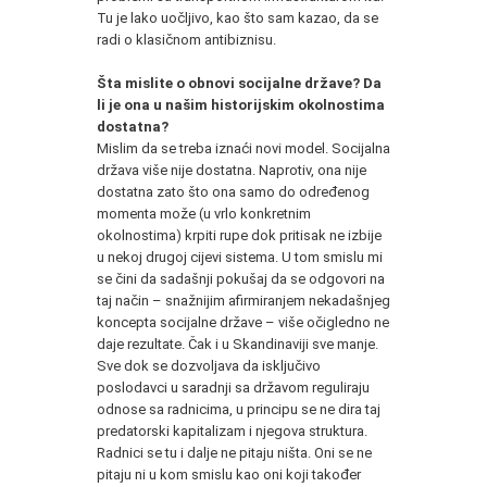
Tu je lako uočljivo, kao što sam kazao, da se
radi o klasičnom antibiznisu.
Šta mislite o obnovi socijalne države? Da
li je ona u našim historijskim okolnostima
dostatna?
Mislim da se treba iznaći novi model. Socijalna
država više nije dostatna. Naprotiv, ona nije
dostatna zato što ona samo do određenog
momenta može (u vrlo konkretnim
okolnostima) krpiti rupe dok pritisak ne izbije
u nekoj drugoj cijevi sistema. U tom smislu mi
se čini da sadašnji pokušaj da se odgovori na
taj način – snažnijim afirmiranjem nekadašnjeg
koncepta socijalne države – više očigledno ne
daje rezultate. Čak i u Skandinaviji sve manje.
Sve dok se dozvoljava da isključivo
poslodavci u saradnji sa državom reguliraju
odnose sa radnicima, u principu se ne dira taj
predatorski kapitalizam i njegova struktura.
Radnici se tu i dalje ne pitaju ništa. Oni se ne
pitaju ni u kom smislu kao oni koji također