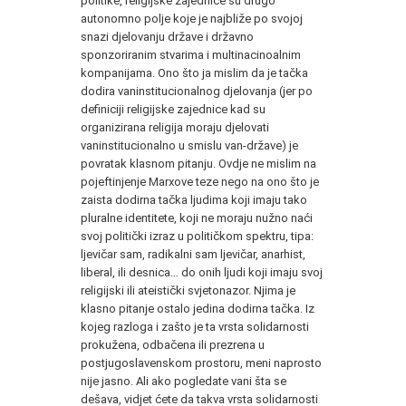
politike, religijske zajednice su drugo
autonomno polje koje je najbliže po svojoj
snazi djelovanju države i državno
sponzoriranim stvarima i multinacinoalnim
kompanijama. Ono što ja mislim da je tačka
dodira vaninstitucionalnog djelovanja (jer po
definiciji religijske zajednice kad su
organizirana religija moraju djelovati
vaninstitucionalno u smislu van-države) je
povratak klasnom pitanju. Ovdje ne mislim na
pojeftinjenje Marxove teze nego na ono što je
zaista dodirna tačka ljudima koji imaju tako
pluralne identitete, koji ne moraju nužno naći
svoj politički izraz u političkom spektru, tipa:
ljevičar sam, radikalni sam ljevičar, anarhist,
liberal, ili desnica… do onih ljudi koji imaju svoj
religijski ili ateistički svjetonazor. Njima je
klasno pitanje ostalo jedina dodirna tačka. Iz
kojeg razloga i zašto je ta vrsta solidarnosti
prokužena, odbačena ili prezrena u
postjugoslavenskom prostoru, meni naprosto
nije jasno. Ali ako pogledate vani šta se
dešava, vidjet ćete da takva vrsta solidarnosti