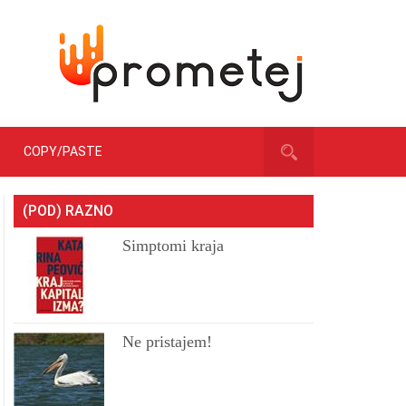
COPY/PASTE
(POD) RAZNO
Simptomi kraja
Ne pristajem!