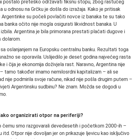
tini postalo preteško održavati fiksnu stopu, zbog rastućeg
ka u odnosu na Grčku je došla do izražaja. Kako je pritisak
 i Argentinke su počeli povlačiti novce iz banaka te su tako
lna banka očito nije mogla osigurati likvidnost banaka. U
izbila. Argentina je bila primorana prestati plaćati dugove i
s dolarom.
no sa oslanjanjem na Europsku centralnu banku. Rezultati toga
 i snažno se oporavila. Uslijedilo je deset godina najvećeg rasta
e i čija je ekonomija doživjela rast. Naravno, Argentina nije
vo – tamo također imamo nemilosrdni kapitalizam – ali se
ikad nije podmirila svoje račune, nikad nije pošla drugim putem –
doživjeti Argentinsku sudbinu? Ne znam. Možda se dogodi u
emo.
ako organizirati otpor na periferiji?
 o čemu smo razgovarali devedesetih i početkom 2000-ih –
td. Otpor nije dovoljan jer on prikazuje ljevicu kao isključivo