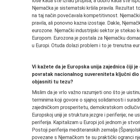
loše kada ste iznad propisa, a dobro kada ste ispod
Njemačka je sistematski kršila pravila. Rezultat t
na taj način povećavala kompetitivnost. Njemački 
pravila, ali ponovno kazna izostaje. Dakle, Njemačk
eurozone. Njemački industrijski sektor je stekao k
Europom. Eurozona je postala za Njemačku domaće t
u Europi. Otuda dolazi problem i to je trenutna eu
Vi kažete da je Europska unija zajednica čiji je
povratak nacionalnog suvereniteta ključni dio 
objasniti tu tezu?
Mislim da je vrlo važno razumjeti ono što je uistin
terminima koji govore o sjajnoj solidarnosti i surad
zajedničkom prosperitetu, demokratskom odlučivan
Europskoj uniji je struktura jezgre i periferije; ne
periferija. Kapitalizam u Europi još jednom je stvori
Postoji periferija mediteranskih zemalja (Španjolsk
povezane s Njemačkom te su praktički ogranci njem