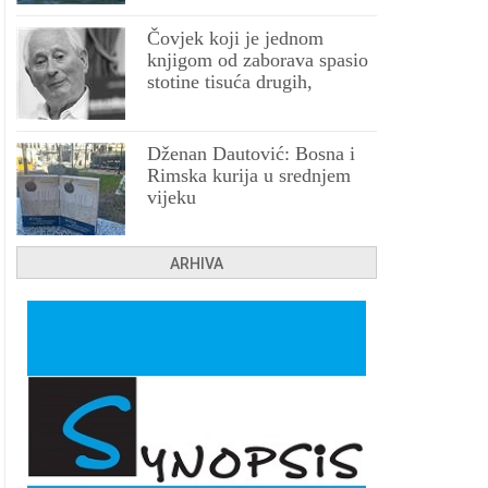
Čovjek koji je jednom
knjigom od zaborava spasio
stotine tisuća drugih,
prokletih i uništenih
Dženan Dautović: Bosna i
Rimska kurija u srednjem
vijeku
ARHIVA