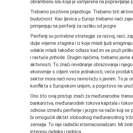
obrambenu silu koja je usmjerena na popravljanje 
Trebamo pozitivne prijedloge. Trebamo biti aktivni,
budućnost. Kao ljevica u Europi trebamo naći zajed
primjenjuju na periferiji za razliku od jezgre.
Periferiji su potrebne strategije za razvoj, rast, 
dulje vrijeme stagnira i iz koje mladi ljudi emigriraj
odakle mladi također odlaze kad im se pruži prilik
i rastuće prihode. Drugim riječima, trebamo javne i
aktivnosti. To znači revidiranje obrazovanja i nje
ekonomije s ciljem veće jednakosti, veće produktivn
sektor mora naći novu ravnotežu s javnim. To je on
konflikta s Europskom unijom, a pogotovo ne unut
Ono što ovaj pristup znači za međunarodne transak
bankarstva, međunarodnih tokova kapitala i tokov
odnose između periferije i jezgre na način koji se
bi omogućili diktat slobodnog međunarodnog tržiš
zemalja. To nije radnički internacionalizam. Mi žel
interesu radnika i radnica.