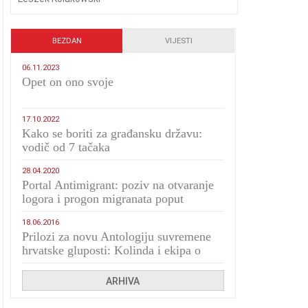
BEZDAN
VIJESTI
06.11.2023
​Opet on ono svoje
17.10.2022
Kako se boriti za građansku državu:
vodič od 7 tačaka
28.04.2020
Portal Antimigrant: poziv na otvaranje
logora i progon migranata poput
bijesnih kerova
18.06.2016
Prilozi za novu Antologiju suvremene
hrvatske gluposti: Kolinda i ekipa o
navijačkim huliganima
ARHIVA