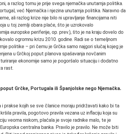
i, a razlog tomu je prije svega njemačka unutarnja politika.
rtugal, već Njemačka i njezina unutarnja politika. Naravno da
 ali razlog krize nije bilo ni upravljanje financijama niti
oja u toj zemlji obara plaće, što je uzrokovalo
ja europske periferije, op. prev.), što je na kraju dovelo do
zrokovalo ogromnu krizu 2010. godine. Radi se o temeljnom
e politike – pri čemu je Grčka samo najgori slučaj kojeg je
mijenjena u Grčkoj poput planova spašavanja novčanim
ukturiranje ekonomije samo je pogoršalo situaciju i dodatno
a rast.
 poput Grčke, Portugala ili Španjolske nego Njemačka.
 i prakse kojih se sve članice moraju pridržavati kako bi ta
šila pravila, pogotovo pravila vezana uz inflaciju koja su
ciju veoma niskom, plaćala je svoje radnike malo, te je
e Europska centralna banka. Pravilo je pravilo. Ne može biti