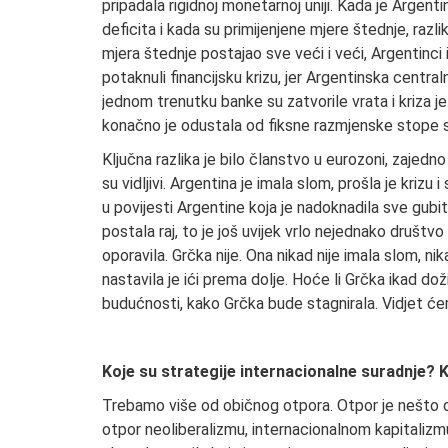
pripadala rigidnoj monetarnoj uniji. Kada je Argen
deficita i kada su primijenjene mjere štednje, razli
mjera štednje postajao sve veći i veći, Argentinci
potaknuli financijsku krizu, jer Argentinska centra
jednom trenutku banke su zatvorile vrata i kriza je 
konačno je odustala od fiksne razmjenske stope 
Ključna razlika je bilo članstvo u eurozoni, zajed
su vidljivi. Argentina je imala slom, prošla je krizu
u povijesti Argentine koja je nadoknadila sve gubitk
postala raj, to je još uvijek vrlo nejednako društ
oporavila. Grčka nije. Ona nikad nije imala slom, n
nastavila je ići prema dolje. Hoće li Grčka ikad 
budućnosti, kako Grčka bude stagnirala. Vidjet ć
Koje su strategije internacionalne suradnje? K
Trebamo više od običnog otpora. Otpor je nešto
otpor neoliberalizmu, internacionalnom kapitalizmu i