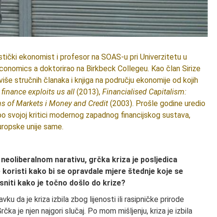
stički ekonomist i profesor na SOAS-u pri Univerzitetu u
conomics a doktorirao na Birkbeck Collegeu. Kao član Sirize
 više stručnih članaka i knjiga na području ekonomije od kojih
finance exploits us all
(2013),
Financialised Capitalism:
s of Markets i Money and Credit
(2003). Prošle godine uredio
po svojoj kritici modernog zapadnog financijskog sustava,
uropske unije same.
oliberalnom narativu, grčka kriza je posljedica
e koristi kako bi se opravdale mjere štednje koje se
asniti kako je točno došlo do krize?
u da je kriza izbila zbog lijenosti ili rasipničke prirode
čka je njen najgori slučaj. Po mom mišljenju, kriza je izbila