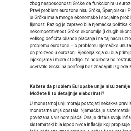
zbog nesposobnosti Grčke da funkcionira u eurozon
Pravi problem eurozone nisu Grčka, Španjolska i Po
je Grčka imala mnoge ekonomske i socijalne probleme,
lijenost. Razlog je zapravo bila njemačka politika k
nekompetitivnost Grčke ekonomije (i drugih ekonomi
velikog deficita bilance plaćanja i na taj način u
problemu eurozone – o problemu njemačke unutarnj
on proizveo u eurozoni. Rješenja koja su bila pri
injekcijama i mjera štednje, te neoliberalno restr
učvrstilo Grčku na periferiji bez značajnih izgleda z
Kažete da problem Europske unije nisu zemlje
Možete li to detaljnije elaborirati?
U monetarnoj uniji moraju postojati nekakva pravila
monetarna unija opstala. Njemačka je sistematski kr
povezana s visinom plaća. Ona je držala svoju infla
sistematski bila ispod nivoa inflacije koji propisuj