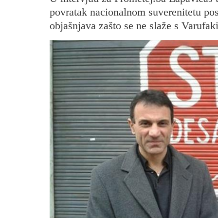
povratak nacionalnom suverenitetu posta
objašnjava zašto se ne slaže s Varufaki