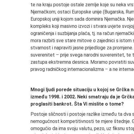
te na kraju postoje ostale zemlje koje su neka vrst
Njemačkom; ostaci Europske unije (Bugarska, Rumunjs
Europskoj uniji kojom sada dominira Njemačka. Njem
kompleks koji masivno izvozi i stvara uvjete svoj
ograničenja i suzbijanja plaća, tj. na račun njemački
mora razbiti sve stare mitove o zajednici s istom 
stvarnost i napraviti jasne prijedloge za promjene.
suverenitet – prije svega narodni suverenitet, te 
zastupa ekstremna desnica. Moramo povratiti suver
pravog radničkog internacionalizma – a ne internac
Mnogi ljudi porede situaciju u kojoj se Grčka 
između 1998. i 2002. Neki smatraju da je Grčka 
proglasiti bankrot. Šta Vi mislite o tome?
Postoje sličnosti i postoje razlike između ta dva s
nemogućnost kompetitivnosti te mjere štednje. Glav
omogućio da ima svoju valutu, pezo, uz fiksnu s