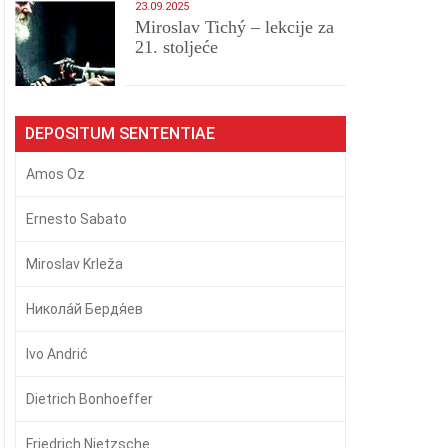
23.09.2025
Miroslav Tichý – lekcije za
21. stoljeće
DEPOSITUM SENTENTIAE
Amos Oz
Ernesto Sabato
Miroslav Krleža
Никола́й Бердя́ев
Ivo Andrić
Dietrich Bonhoeffer
Friedrich Nietzsche