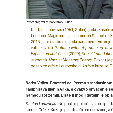
Izvor fotografije: Marxismo Crítico
Kostas Lapavicas (1961, Solun) grčki je marksi
Londonu. Magistrirao je na London School of E
2015. je bio izabran u grčki parlament. Autor je
valja izdvojiti:
Profiting without producing: how 
Expansion and Crisis
(2009),
Social Foundation
je zbornik
Marxist Monetary Theory
. Poznat je 
posebice grčke i europske dužničke krize te E
Darko Vujica, Prometej.ba:
Prema standardnom ne
rasipništva lijenih Grka, a ovakvo shvaćanje s
nameću toj zemlji. Biste li mogli detaljnije obj
Kostas Lapavicas:
Ne postoji pokriće za pretpostavk
naroda Grčke. Kriza je prisutna širom eurozone, a Gr