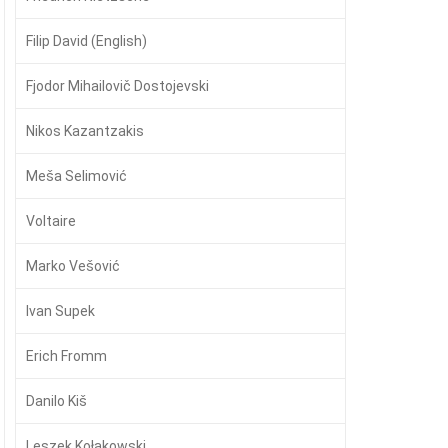
Filip David (English)
Fjodor Mihailovič Dostojevski
Nikos Kazantzakis
Meša Selimović
Voltaire
Marko Vešović
Ivan Supek
Erich Fromm
Danilo Kiš
Leszek Kołakowski