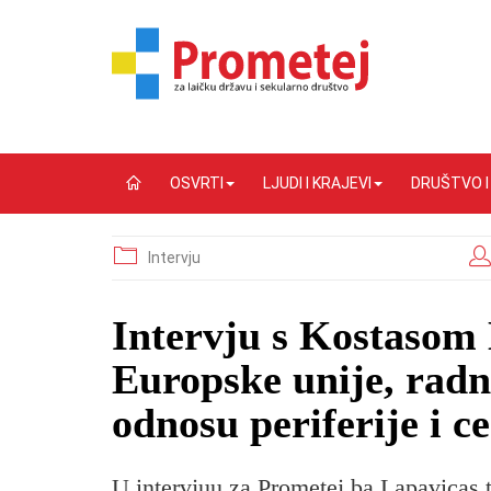
OSVRTI
LJUDI I KRAJEVI
DRUŠTVO 
Intervju
Intervju s Kostasom
Europske unije, rad
odnosu periferije i c
U intervjuu za Prometej.ba Lapavicas 