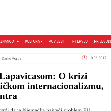
I ZNANOST
KULTURA
POVIJEST
INTERVJU
PRIJEVODI
10.06.2017
Darko Vujica
 Lapavicasom: O krizi
ničkom internacionalizmu,
entra
tvrdi da je Njemačka najveći problem EU,