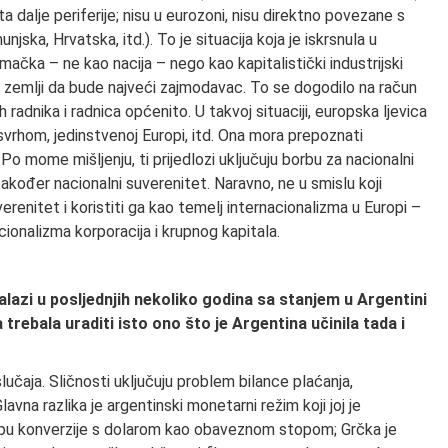
a dalje periferije; nisu u eurozoni, nisu direktno povezane s
ka, Hrvatska, itd.). To je situacija koja je iskrsnula u
ačka – ne kao nacija – nego kao kapitalistički industrijski
oj zemlji da bude najveći zajmodavac. To se dogodilo na račun
h radnika i radnica općenito. U takvoj situaciji, europska ljevica
svrhom, jedinstvenoj Europi, itd. Ona mora prepoznati
 Po mome mišljenju, ti prijedlozi uključuju borbu za nacionalni
također nacionalni suverenitet. Naravno, ne u smislu koji
enitet i koristiti ga kao temelj internacionalizma u Europi –
ionalizma korporacija i krupnog kapitala.
nalazi u posljednjih nekoliko godina sa stanjem u Argentini
trebala uraditi isto ono što je Argentina učinila tada i
lučaja. Sličnosti uključuju problem bilance plaćanja,
na razlika je argentinski monetarni režim koji joj je
topu konverzije s dolarom kao obaveznom stopom; Grčka je