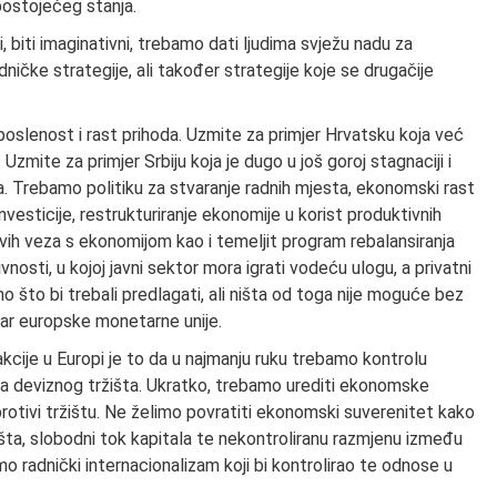
postojećeg stanja.
 biti imaginativni, trebamo dati ljudima svježu nadu za
ničke strategije, ali također strategije koje se drugačije
zaposlenost i rast prihoda. Uzmite za primjer Hrvatsku koja već
u. Uzmite za primjer Srbiju koja je dugo u još goroj stagnaciji i
a. Trebamo politiku za stvaranje radnih mjesta, ekonomski rast
nvesticije, restrukturiranje ekonomije u korist produktivnih
govih veza s ekonomijom kao i temeljit program rebalansiranja
osti, u kojoj javni sektor mora igrati vodeću ulogu, a privatni
o što bi trebali predlagati, ali ništa od toga nije moguće bez
ar europske monetarne unije.
cije u Europi je to da u najmanju ruku trebamo kontrolu
a deviznog tržišta. Ukratko, trebamo urediti ekonomske
 protivi tržištu. Ne želimo povratiti ekonomski suverenitet kako
ta, slobodni tok kapitala te nekontroliranu razmjenu između
imo radnički internacionalizam koji bi kontrolirao te odnose u