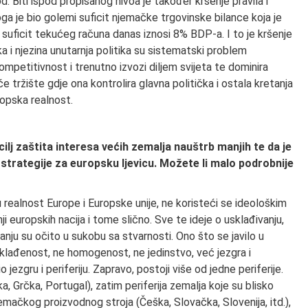
. Biti ispod propisanog nivoa je također kršenje pravila i
oga je bio golemi suficit njemačke trgovinske bilance koja je
suficit tekućeg računa danas iznosi 8% BDP-a. I to je kršenje
a i njezina unutarnja politika su sistematski problem
ompetitivnost i trenutno izvozi diljem svijeta te dominira
ržište gdje ona kontrolira glavna politička i ostala kretanja
ropska realnost.
 cilj zaštita interesa većih zemalja nauštrb manjih te da je
strategije za europsku ljevicu. Možete li malo podrobnije
u realnost Europe i Europske unije, ne koristeći se ideološkim
nji europskih nacija i tome slično. Sve te ideje o usklađivanju,
ju su očito u sukobu sa stvarnosti. Ono što se javilo u
 usklađenost, ne homogenost, ne jedinstvo, već jezgra i
o jezgru i periferiju. Zapravo, postoji više od jedne periferije.
a, Grčka, Portugal), zatim periferija zemalja koje su blisko
ačkog proizvodnog stroja (Češka, Slovačka, Slovenija, itd.),