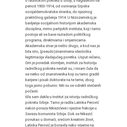
o radničkom pokretu u Srbiji, s naglaskom na
period 1903-1914, od osnivanja Srpske
socijaldemokratske stranke, do njezinog
praktičnog gašenja 1914. U Nizozemskoj je
bavljenje socijalnom historijom akademska
disciplina, mimo partijskih instituta, koji i tamo
postoje ali se bave razradom političkog
programa, direktivama i smjernicama.
Akademska stvar je nešto drugo, a kod nas je
bila isto, (pseudo)znanstvena ideološka
legitimacija vladajućeg poretka. Usput rečeno,
čim je poredak slomljen, instituti za historiju
radničkog pokreta nestali su, i nisam čula da
se netko od znanstvenika koji su tamo gradili
karijere i pisali doktorate na te teme, zbog
toga javno pobunio. Niti su se odrekli stečenih
počasti.
Išla sam dakle u Institut za istoriju radničkog
pokreta Srbije. Tamo je radila Latinka Perović
nakon poraza Nikezićeve i njezine frakcije u
Savezu komunista Srbije. Dok se Nikezić
povukao u domaći, srećom kreativni život,
Latinka Perović je boravila neko vrijeme na