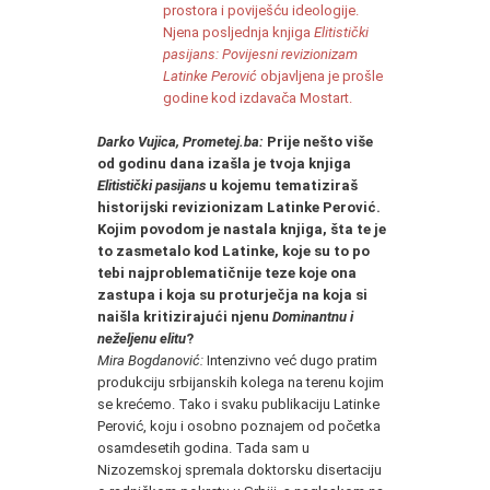
prostora i poviješću ideologije.
Njena posljednja knjiga
Elitistički
pasijans: Povijesni revizionizam
Latinke Perović
objavljena je prošle
godine kod izdavača Mostart.
Darko Vujica, Prometej.ba:
Prije nešto više
od godinu dana izašla je tvoja knjiga
Elitistički pasijans
u kojemu tematiziraš
historijski revizionizam Latinke Perović.
Kojim povodom je nastala knjiga, šta te je
to zasmetalo kod Latinke, koje su to po
tebi najproblematičnije teze koje ona
zastupa i koja su proturječja na koja si
naišla kritizirajući njenu
Dominantnu i
neželjenu elitu
?
Mira Bogdanović:
Intenzivno već dugo pratim
produkciju srbijanskih kolega na terenu kojim
se krećemo. Tako i svaku publikaciju Latinke
Perović, koju i osobno poznajem od početka
osamdesetih godina. Tada sam u
Nizozemskoj spremala doktorsku disertaciju