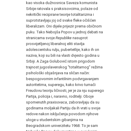
kao visoka dužnosnica Saveza komunista
Srbije ratovala s praksisovcima, polaze od
nekritički recipirane teorije totalitarizma i
suprotstavljaju joj od svake fleke očišćen
liberalizam. Oni dijele prijezir prema običnom
puku. Tako Nebojša Popov u jednoj debati na
stranicama svoje
Republike
nasuprot
prosvijetljenoj liberalnoj eliti stavlja
adolescentsku rulju, pubertetlije, kako ih on
naziva, koji su bili na vlasti dvjesto godina u
Srbiji. A Zaga Golubović istom prigodom
trajnost jugoslavenskog "totalitarnog" režima
psihološki objašnjava na sličan način:
bespogovornim infantilnim podvrgavanjem
autoritetima, superegu, kako krivo tumači
Freudovu teoriju ličnosti, jer je za nju superego
Partija, policija i, naravno, roditelji. Oboje
spomenutih
praxisovaca
, zaboravljaju da su
godinama moljakali Partiju da ih vrati u svoje
redove nakon isključenja povodom njihove
uloge u studentskim gibanjima na
Beogradskom univerzitetu 1968. To je sam