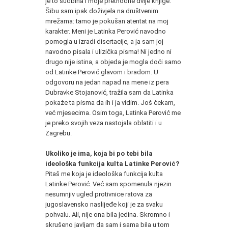
je to sudbina i moje prethodne dvije knjige.
Šibu sam ipak doživjela na društvenim
mrežama: tamo je pokušan atentat na moj
karakter. Meni je Latinka Perović navodno
pomogla u izradi disertacije, a ja sam joj
navodno pisala i ulizička pisma! Ni jedno ni
drugo nije istina, a objeda je mogla doći samo
od Latinke Perović glavom i bradom. U
odgovoru na jedan napad na mene iz pera
Dubravke Stojanović, tražila sam da Latinka
pokaže ta pisma da ih i ja vidim. Još čekam,
već mjesecima. Osim toga, Latinka Perović me
je preko svojih veza nastojala oblatiti i u
Zagrebu.
Ukoliko je ima, koja bi po tebi bila
ideološka funkcija kulta Latinke Perović?
Pitaš me koja je ideološka funkcija kulta
Latinke Perović. Već sam spomenula njezin
nesumnjiv ugled protivnice ratova za
jugoslavensko naslijeđe koji je za svaku
pohvalu. Ali, nije ona bila jedina. Skromno i
skrušeno javljam da sam i sama bila u tom