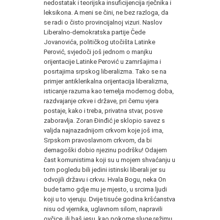
nedostatak i teorijska insuficijencija rječnika i
leksikona. A meni se čini, ne bez razloga, da
se radi o čisto provincijalnoj vizuri. Naslov
Liberalno-demokratska partije Čede
Jovanovića, političkog utočišta Latinke
Perović, svjedoči još jednom o manjku
orijentacije Latinke Perović u zamršajima i
posrtajima srpskog liberalizma. Tako se na
primjer antiklerikalna orijentacija liberalizma,
isticanje razuma kao temelja modernog doba,
razdvajanje crkve i države, pri čemu vjera
postaje, kako i treba, privatna stvar, posve
zaboravlja. Zoran Đinđić je sklopio savez s
valjda najnazadnijom crkvom koje još ima,
Srpskom pravoslavnom crkvom, da bi
demagoški dobio njezinu podršku! Odajem
čast komunistima koji su u mojem shvaćanju u
tom pogledu bili jedini istinski liberali jer su
odvojili državu i crkvu. Hvala Bogu, neka On
bude tamo gdje mu je mjesto, u srcima ljudi
koji u to vjeruju. Dvije tisuće godina kršćanstva
nisu od vjernika, uglavnom silom, napravili
ovčice, ili baš jesu, kao pokorne sluge režimu