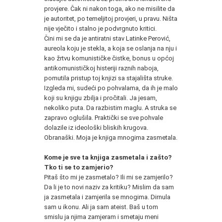
provjere. Čak ni nakon toga, ako ne misilite da
je autoritet, po temeljitoj provjeri, u pravu. Ništa
nije vječito i stalno je podvrgnuto kritici.
Čini mi se da je antiratni stav Latinke Perović,
aureola koju je stekla, a koja se oslanja na nju i
kao žrtvu komunističke čistke, bonus u općoj
antikomunističkoj histeriji raznih naboja,
pomutila pristup toj knjizi sa stajališta struke.
Izgleda mi, sudeći po pohvalama, da ih je malo
koji su knjigu zbilja i pročitali. Ja jesam,
nekoliko puta. Da razbistim maglu. A struka se
zapravo oglušila. Praktički se sve pohvale
dolazile iz ideološki bliskih krugova.
Obranaški. Moja je knjiga mnogima zasmetala.
Kome je sve ta knjiga zasmetala i zašto?
Tko ti se to zamjerio?
Pitaš što mi je zasmetalo? Ili mi se zamjerilo?
Da li je to novi naziv za kritiku? Mislim da sam
ja zasmetala i zamjerila se mnogima. Dirnula
sam u ikonu. Ali ja sam ateist. Baš u tom
smislu ja njima zamjeram i smetaju meni