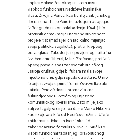
implicite slave žestokog antikomunista i
visokog funkcionara Nedićeve kvislinške
vlasti, Živojina Perića, kao korifeja srbijanskog
liberalizma. Taj je Perić (s razlogom pobjegao
iz Beograda nakon oslobođenja 1944.,) bio
protivnik demokracije i narodne suverenosti,
bio je elitist (mada je i on radikalno mijenjao
svoja politička stajališta), protivnik općeg
prava glasa. Također je iz povijesnog naftalina
izvučen drugi liberal, Milan Piroćanac, protivnik
općeg prava glasa i zagovornik staleškog
ustroja društva, gdje bi fukara imala svoje
mjesto na dnu, gdje i spada da ostane. Umro
je prije razvoja u punoj formi. Ovakve liberale
Latinka Perović danas promovira kao
čukundjedove Nikezićevog i njezinog
komunističkog liberalizma. Zato mi je jako
šaljivo-tugaljiva činjenica da se Marko Nikezić,
kao skojevac, krio od Nedićeva režima, čije je
antikomunističko, antisemitsko, itd.
zakonodavstvo formulirao Živojin Perić kao
visoki funkcionar tadašnjeg "pravosudnog"