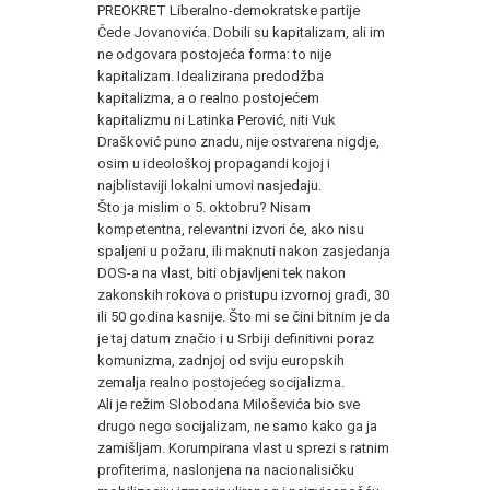
PREOKRET Liberalno-demokratske partije
Čede Jovanovića. Dobili su kapitalizam, ali im
ne odgovara postojeća forma: to nije
kapitalizam. Idealizirana predodžba
kapitalizma, a o realno postojećem
kapitalizmu ni Latinka Perović, niti Vuk
Drašković puno znadu, nije ostvarena nigdje,
osim u ideološkoj propagandi kojoj i
najblistaviji lokalni umovi nasjedaju.
Što ja mislim o 5. oktobru? Nisam
kompetentna, relevantni izvori će, ako nisu
spaljeni u požaru, ili maknuti nakon zasjedanja
DOS-a na vlast, biti objavljeni tek nakon
zakonskih rokova o pristupu izvornoj građi, 30
ili 50 godina kasnije. Što mi se čini bitnim je da
je taj datum značio i u Srbiji definitivni poraz
komunizma, zadnjoj od sviju europskih
zemalja realno postojećeg socijalizma.
Ali je režim Slobodana Miloševića bio sve
drugo nego socijalizam, ne samo kako ga ja
zamišljam. Korumpirana vlast u sprezi s ratnim
profiterima, naslonjena na nacionalisičku