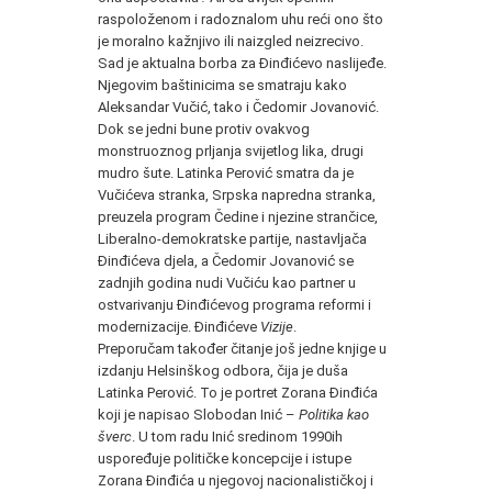
raspoloženom i radoznalom uhu reći ono što
je moralno kažnjivo ili naizgled neizrecivo.
Sad je aktualna borba za Đinđićevo naslijeđe.
Njegovim baštinicima se smatraju kako
Aleksandar Vučić, tako i Čedomir Jovanović.
Dok se jedni bune protiv ovakvog
monstruoznog prljanja svijetlog lika, drugi
mudro šute. Latinka Perović smatra da je
Vučićeva stranka, Srpska napredna stranka,
preuzela program Čedine i njezine strančice,
Liberalno-demokratske partije, nastavljača
Đinđićeva djela, a Čedomir Jovanović se
zadnjih godina nudi Vučiću kao partner u
ostvarivanju Đinđićevog programa reformi i
modernizacije. Đinđićeve
Vizije
.
Preporučam također čitanje još jedne knjige u
izdanju Helsinškog odbora, čija je duša
Latinka Perović. To je portret Zorana Đinđića
koji je napisao Slobodan Inić –
Politika kao
šverc
. U tom radu Inić sredinom 1990ih
uspoređuje političke koncepcije i istupe
Zorana Đinđića u njegovoj nacionalističkoj i