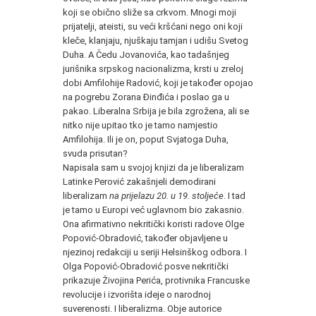
koji se obično sliže sa crkvom. Mnogi moji
prijatelji, ateisti, su veći kršćani nego oni koji
kleče, klanjaju, njuškaju tamjan i udišu Svetog
Duha. A Čedu Jovanovića, kao tadašnjeg
jurišnika srpskog nacionalizma, krsti u zreloj
dobi Amfilohije Radović, koji je također opojao
na pogrebu Zorana Đinđića i poslao ga u
pakao. Liberalna Srbija je bila zgrožena, ali se
nitko nije upitao tko je tamo namjestio
Amfilohija. Ili je on, poput Svjatoga Duha,
svuda prisutan?
Napisala sam u svojoj knjizi da je liberalizam
Latinke Perović zakašnjeli demodirani
liberalizam
na prijelazu 20. u 19. stoljeće
. I tad
je tamo u Europi već uglavnom bio zakasnio.
Ona afirmativno nekritički koristi radove Olge
Popović-Obradović, također objavljene u
njezinoj redakciji u seriji Helsinškog odbora. I
Olga Popović-Obradović posve nekritički
prikazuje Živojina Perića, protivnika Francuske
revolucije i izvorišta ideje o narodnoj
suverenosti. I liberalizma. Obje autorice