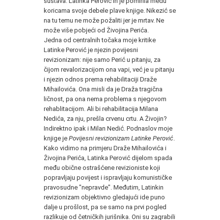
sustava. Latinka Perović ih je pomirila među
koricama svoje debele plave knjige. Nikezić se
na tu temu ne može požaliti jer je mrtav. Ne
može više pobjeći od Živojina Perića.
Jedna od centralnih točaka moje kritike
Latinke Perović je njezin povijesni
revizionizam: nije samo Perić u pitanju, za
čijom revalorizacijom ona vapi, već je u pitanju
i njezin odnos prema rehabilitaciji Draže
Mihailovića. Ona misli da je Draža tragična
ličnost, pa ona nema problema s njegovom
rehablitacijom. Ali bi rehabilitacija Milana
Nedića, za nju, prešla crvenu crtu. A Živojin?
Indirektno ipak i Milan Nedić. Podnaslov moje
knjige je
Povijesni revizionizam Latinke Perović
.
Kako vidimo na primjeru Draže Mihailovića i
Živojina Perića, Latinka Perović dijelom spada
među obične ostrašćene revizioniste koji
popravljaju povijest i ispravljaju komunističke
pravosudne "nepravde". Međutim, Latinkin
revizionizam objektivno gledajući ide puno
dalje u prošlost, pa se samo na prvi pogled
razlikuje od četničkih jurišnika. Oni su zagrabili