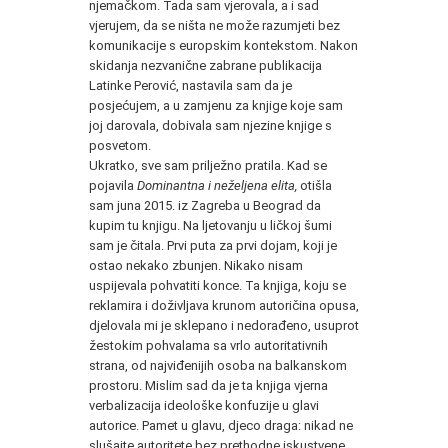
njemačkom. Tada sam vjerovala, a i sad
vjerujem, da se ništa ne može razumjeti bez
komunikacije s europskim kontekstom. Nakon
skidanja nezvanične zabrane publikacija
Latinke Perović, nastavila sam da je
posjećujem, a u zamjenu za knjige koje sam
joj darovala, dobivala sam njezine knjige s
posvetom.
Ukratko, sve sam prilježno pratila. Kad se
pojavila
Dominantna i neželjena elita,
otišla
sam juna 2015. iz Zagreba u Beograd da
kupim tu knjigu. Na ljetovanju u ličkoj šumi
sam je čitala. Prvi puta za prvi dojam, koji je
ostao nekako zbunjen. Nikako nisam
uspijevala pohvatiti konce. Ta knjiga, koju se
reklamira i doživljava krunom autoričina opusa,
djelovala mi je sklepano i nedorađeno, usuprot
žestokim pohvalama sa vrlo autoritativnih
strana, od najviđenijih osoba na balkanskom
prostoru. Mislim sad da je ta knjiga vjerna
verbalizacija ideološke konfuzije u glavi
autorice. Pamet u glavu, djeco draga: nikad ne
slušajte autoritete bez prethodne iskustvene