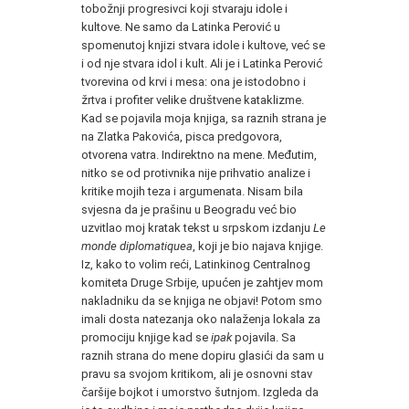
tobožnji progresivci koji stvaraju idole i
kultove. Ne samo da Latinka Perović u
spomenutoj knjizi stvara idole i kultove, već se
i od nje stvara idol i kult. Ali je i Latinka Perović
tvorevina od krvi i mesa: ona je istodobno i
žrtva i profiter velike društvene kataklizme.
Kad se pojavila moja knjiga, sa raznih strana je
na Zlatka Pakovića, pisca predgovora,
otvorena vatra. Indirektno na mene. Međutim,
nitko se od protivnika nije prihvatio analize i
kritike mojih teza i argumenata. Nisam bila
svjesna da je prašinu u Beogradu već bio
uzvitlao moj kratak tekst u srpskom izdanju
Le
monde diplomatiquea
, koji je bio najava knjige.
Iz, kako to volim reći, Latinkinog Centralnog
komiteta Druge Srbije, upućen je zahtjev mom
nakladniku da se knjiga ne objavi! Potom smo
imali dosta natezanja oko nalaženja lokala za
promociju knjige kad se
ipak
pojavila. Sa
raznih strana do mene dopiru glasići da sam u
pravu sa svojom kritikom, ali je osnovni stav
čaršije bojkot i umorstvo šutnjom. Izgleda da