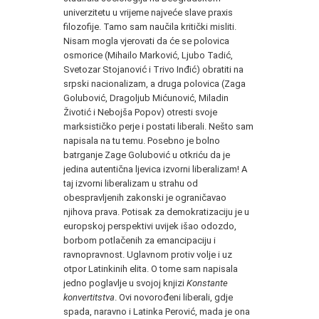
univerzitetu u vrijeme najveće slave praxis
filozofije. Tamo sam naučila kritički misliti.
Nisam mogla vjerovati da će se polovica
osmorice (Mihailo Marković, Ljubo Tadić,
Svetozar Stojanović i Trivo Inđić) obratiti na
srpski nacionalizam, a druga polovica (Zaga
Golubović, Dragoljub Mićunović, Miladin
Životić i Nebojša Popov) otresti svoje
marksističko perje i postati liberali. Nešto sam
napisala na tu temu. Posebno je bolno
batrganje Zage Golubović u otkriću da je
jedina autentična ljevica izvorni liberalizam! A
taj izvorni liberalizam u strahu od
obespravljenih zakonski je ograničavao
njihova prava. Potisak za demokratizaciju je u
europskoj perspektivi uvijek išao odozdo,
borbom potlačenih za emancipaciju i
ravnopravnost. Uglavnom protiv volje i uz
otpor Latinkinih elita. O tome sam napisala
jedno poglavlje u svojoj knjizi
Konstante
konvertitstva
. Ovi novorođeni liberali, gdje
spada, naravno i Latinka Perović, mada je ona