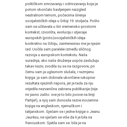
političkom smrzavanju i odmrzavanju koje je
potom skončalo bavljenjem naizgled
neutralnom temom, počecima širenja
socijalističkih ideja u Srbiji 19. stoljeća. Pošto
sam se učitavala u širi vremensko-prostorni
kontekst, izvorišta, evoluciju i utjecaje
europskih (proto)socijalističkih ideja
konkretno na Srbiju, zainteresirao me je njezin
rad. Uočila sam paralele između sličnog
razvoja u europskom kontekstu. Naša
suradnja, ako naša druženja uopće zaslužuju
takav naziv, svodila su se na razgovore, pri
čemu sam ja uglavnom slušala, i razmjenu
knjiga: ja sam dobivala ukoričene rukopise
rezultata njezinih napora, jer je tada za nju
vrijedila nezvanična zabrana publikacije (nije
mi jasno zašto: sve je to bilo posve na liniji
Partije!), a njoj sam donosila razne inozemne
knjige na engleskom, njemačkom i
talijanskom. Sjećam se i jedne knjige o Jeanu
Jaurèsu, ne sjećam se više da li je bila na
francuskom. Sjetila sam se: bila je na