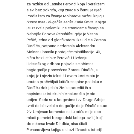
za razliku od Latinke Perović, koja liberalizam
slavi bez pokrića, koji znade o čemu je riječ.
Predlažem za čitanje Molnarovu važnu knjigu
Sunce mita i dugačka senka Karla Šmita
. Knjiga
je izazvala polemiku na stranicama časopisa
Nebojše Popova
Republika
, gdje je Vesna
Pešić, jedna od glorifikatora lika i djela Zorana
Đinđića, potpuno nedorasla Aleksandru
Molnaru, branila postojeće mistifikacije. Ali,
ništa bez Latinke Perović. U izdanju
Helsinškog odbora pojavila se obimna
hagiografija posvećena Zoranu Đinđiću, u
kojoj je i njezin tekst. U ovom kontekstu je
uputno pročešljati kritičke napise po tisku o
Đinđiću dok je bio živ i usporediti ih s
napisima iz iste kuhinje nakon što je bio
ubijen. Sada se u krugovima tzv. Druge Srbije
tvrdi da bi sve bilo drugačije da je Đinđić ostao
živ. Umjesan komentar na tu priču mi je dao
mladi pametni beogradski kolega: svi ti, koji
do nebesa hvale Đinđića, nisu čitali
Plehanovljevu knjigu o ulozi ličnosti u istoriji.