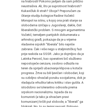
na hrabrosti! Pokorno javljam da sam prilično
neustrašiva. Ali, što je suprotnost hrabrosti?
Kukavičluk ili strah? Oboje? Preporučam za
čitanje studiju kolegice Radine Vučetić
Monopol na istinu
, u kojoj ona prati stanje sa
slobodama izričaja u Jugoslaviji, dakle, čist
liberalistički problem. S mnogim argumentima
Vučetić, temeljem partijskih dokumenata u
arhivskoj građi, pokazuje da je u vrijeme
vladavine srpskih "liberala" bilo najviše
zabrana. Čak i više nego u staljinističkoj fazi
prije raskida sa SSSR. Jako je dojmljivo da je
Latinka Perović, kao operativni bič službeno
nepostojeće cenzure, osobno odlazila na
teren da spriječi ubacivanje klipova u kotače
progresa. Žrtve su bili ljevičari i slobodari, koji
su ozbiljno shvaćali poruku socijalizma, dok je
vladajuća vrhuška takvu kritiku i stav gušila. A
istodobno se tolerantno odnosila prema
srpskom nacionalizmu. Ispada da su
komunisti (a tako ja shvaćam pravi
komunizam) krčili put slobode, a "liberali" ga
blokirali. No, to su
tempi passati
. Potpuno