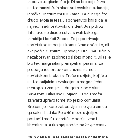
zapravo tragičnim što je Đilas bio prije žrtva
antikomunističkih hladnoratovskih makinacija,
igračka i instrument u rukama CIA-e, nego što
drugo. Moja je teza u spomenutoj knjizi da je
najveći hladnoratovski disident Josip Broz
Tito, ako se disidentstvo shvati kako ga
zamišlja i koristi Zapad. To je podrivanje
sovjetskog imperija i komunizma općenito, ali
sve počinje iznutra. Upravo je Tito 1948. učinio
nezaboravan zaokret i oslabio monolit. Đilas je
bio tek marginalan prenapuhan prašinar za
propagandu protiv komunizma samo u
sovjetskom bloku i u Trećem svijetu, koji je u
antikolonijalnim revolucijama mogao jednu
metropolu zamijeniti drugom, Sovjetskim
Savezom. Đilas svoju bijednu ulogu može
zahvaliti upravo tome što je bio komunist.
Srećom je skoro zaboravljen i ne vjerujem da
ga čak ni Latinka Perović može uvjerljivo
postaviti među teoretičare socijalizma i
liberalizma. A tko njoj uopće može vjerovati?
Ovih dana bila je sedamnaesta obljetnica