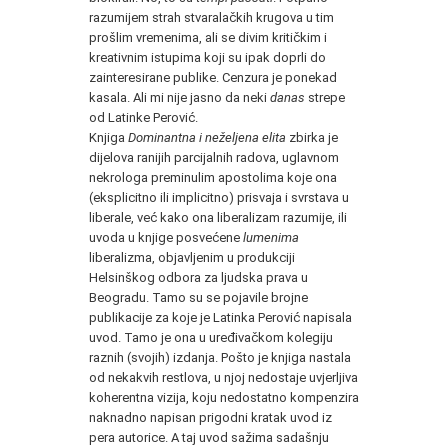
razumijem strah stvaralačkih krugova u tim
prošlim vremenima, ali se divim kritičkim i
kreativnim istupima koji su ipak doprli do
zainteresirane publike. Cenzura je ponekad
kasala. Ali mi nije jasno da neki
danas
strepe
od Latinke Perović.
Knjiga
Dominantna i neželjena elita
zbirka je
dijelova ranijih parcijalnih radova, uglavnom
nekrologa preminulim apostolima koje ona
(eksplicitno ili implicitno) prisvaja i svrstava u
liberale, već kako ona liberalizam razumije, ili
uvoda u knjige posvećene
lumenima
liberalizma, objavljenim u produkciji
Helsinškog odbora za ljudska prava u
Beogradu. Tamo su se pojavile brojne
publikacije za koje je Latinka Perović napisala
uvod. Tamo je ona u uređivačkom kolegiju
raznih (svojih) izdanja. Pošto je knjiga nastala
od nekakvih restlova, u njoj nedostaje uvjerljiva
koherentna vizija, koju nedostatno kompenzira
naknadno napisan prigodni kratak uvod iz
pera autorice. A taj uvod sažima sadašnju