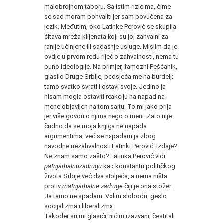
malobrojnom taboru. Sa istim rizicima, čime
se sad moram pohvaliti jer sam povučena za
jezik. Međutim, oko Latinke Perović se skupila
čitava mreža klijenata koji su joj zahvalni za
ranije učinjene ili sadašnje usluge. Mislim da je
ovdje u prvom redu riječ o zahvalnosti, nema tu
puno ideologije. Na primjer, famozni Peščanik,
glasilo Druge Srbije, podsjeća me na burdelj:
tamo svatko svrati i ostavi svoje. Jedino ja
nisam mogla ostaviti reakciju na napad na
mene objavljen na tom sajtu. To mi jako prija
jer više govori o njima nego o meni. Zato nije
čudno da se moja knjiga ne napada
argumentima, već se napadam ja zbog
navodne nezahvalnosti Latinki Perović. Izdaje?
Ne znam samo zašto? Latinka Perović vidi
patrijarhalnu
zadrugu
kao konstantu političkog
života Srbije već dva stoljeća, a nema ništa
protiv
matrijarhalne zadruge
čiji je ona stožer.
Ja tamo ne spadam. Volim slobodu, geslo
socijalizma i liberalizma.
Također su mi glasići, ničim izazvani, čestitali