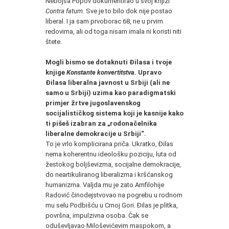
Nebojša Popov dokumentirao u svoj knjizi
Contra fatum
. Sve je to bilo dok nije postao
liberal. I ja sam prvoborac 68, ne u prvim
redovima, ali od toga nisam imala ni koristi niti
štete.
Mogli bismo se dotaknuti Đilasa i tvoje
knjige
Konstante konvertitstva
. Upravo
Đilasa liberalna javnost u Srbiji (ali ne
samo u Srbiji) uzima kao paradigmatski
primjer žrtve jugoslavenskog
socijalističkog sistema koji je kasnije kako
ti pišeš izabran za „rodonačelnika
liberalne demokracije u Srbiji“.
To je vrlo komplicirana priča. Ukratko, Đilas
nema koherentnu ideološku poziciju, luta od
žestokog boljševizma, socijalne demokracije,
do neartikuliranog liberalizma i kršćanskog
humanizma. Valjda mu je zato Amfilohije
Radović činodejstvovao na pogrebu u rodnom
mu selu Podbišću u Crnoj Gori. Đilas je plitka,
površna, impulzivna osoba. Čak se
oduševljavao Miloševićevim maspokom, a