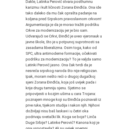
Dakle, Latinka Perović stvara posthumnu
karizmu i kult ličnosti Zorana Đinđića. Ona ide
tako daleko da mu čak oprašta padanje na
koljena pred Srpskom pravoslavnom crkvom!
Argumentacija je da je morao tražiti podršku
Crkve za modernizaciju jer je bio sam.
Udvarajući se Crkvi, Đinđić je uveo vjeronauk u
javne škole, što je u potpunoj suprotnosti sa
zasadama liberalizma. Osim toga, kako od
SPC, ultra antimoderne formacije, očekivati
podršku za modernizaciju? To je valjda samo
Latinki Perović jasno. Ona čak tvrdi da je
nesreća srpskog naroda što nije religiozan.
Ipak, moram nešto reći o drugoj dugačkoj
sjeni Zorana Đinđića, koja još uvijek pada i
krije drugu tamniju sjenu. Sjetimo se
pripovijesti o kozjim ušima u cara Trojana:
poznajem mnoge koji su Đinđića poznavali iz
prve ruke, tijekom studija i nakon njih. Njihovi
doživljaji nisu baš laskavi i u četiri oka
podrivaju svetački lik. Koga se boje? Linča
Duge Srbije? Latinke Perović? Kanona koji je
ona uspostavila? Ali su uvijek spemni