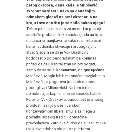
petog oktobra, dana kada je Milošević
svrgnut sa vlasti. Kako sa današnjim
odmakom gledaš na peti oktobar, a na
kraju i sve ono što je se zbilo nakon njega?
Teško pitanje, ne samo za mene. I tu postoji
analitički problem: kako struka gleda na to, a
distanca je manjkava, te kako razni interesni
karteli sudionika shvaćaju i propagiraju tu
stvar. Sjećam se da je Vuk Drašković
hodočastio po beogradskim balkonima i
pričao da će u kapitalizmu svi biti bogati,
samo da se sruši komunizam, drugim riječima
Milošević. Mogla bih beskonačno razglabati o
Miloševiću, a pogotovu (da budem rodno
podrugljiva) Miloševićki. Na tom terenu
demokracije i kapitalizma se susreću Latinka
Perović i Vuk Drašković: budućnost je u našoj
prošlosti, za nju u desničarskom
konzervativnom liberalizmu, a za njega u
povratku srpskoj tradiciji domaćina-
pravoslavaca. Zato nije čudno da su se Latinka
i Vuk svojedobno okupili na platformi