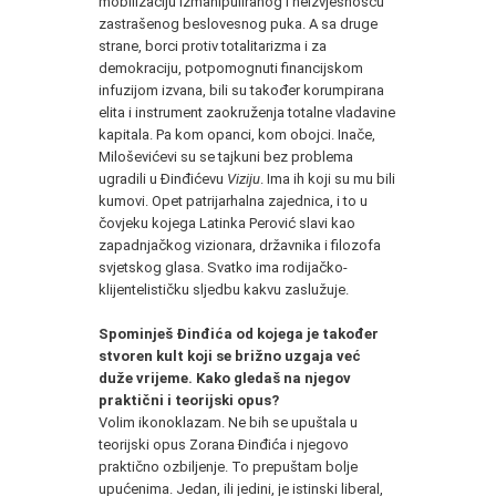
mobilizaciju izmanipuliranog i neizvjesnošću
zastrašenog beslovesnog puka. A sa druge
strane, borci protiv totalitarizma i za
demokraciju, potpomognuti financijskom
infuzijom izvana, bili su također korumpirana
elita i instrument zaokruženja totalne vladavine
kapitala. Pa kom opanci, kom obojci. Inače,
Miloševićevi su se tajkuni bez problema
ugradili u Đinđićevu
Viziju
. Ima ih koji su mu bili
kumovi. Opet patrijarhalna zajednica, i to u
čovjeku kojega Latinka Perović slavi kao
zapadnjačkog vizionara, državnika i filozofa
svjetskog glasa. Svatko ima rodijačko-
klijentelističku sljedbu kakvu zaslužuje.
Spominješ Đinđića od kojega je također
stvoren kult koji se brižno uzgaja već
duže vrijeme. Kako gledaš na njegov
praktični i teorijski opus?
Volim ikonoklazam. Ne bih se upuštala u
teorijski opus Zorana Đinđića i njegovo
praktično ozbiljenje. To prepuštam bolje
upućenima. Jedan, ili jedini, je istinski liberal,