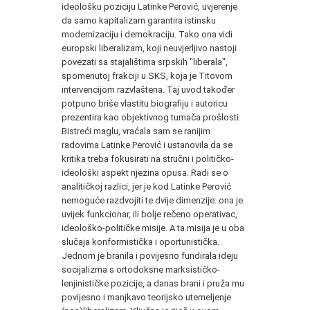
ideološku poziciju Latinke Perović, uvjerenje
da samo kapitalizam garantira istinsku
modernizaciju i demokraciju. Tako ona vidi
europski liberalizam, koji neuvjerljivo nastoji
povezati sa stajalištima srpskih "liberala",
spomenutoj frakciji u SKS, koja je Titovom
intervencijom razvlaštena. Taj uvod također
potpuno briše vlastitu biografiju i autoricu
prezentira kao objektivnog tumača prošlosti.
Bistreći maglu, vraćala sam se ranijim
radovima Latinke Perović i ustanovila da se
kritika treba fokusirati na stručni i političko-
ideološki aspekt njezina opusa. Radi se o
analitičkoj razlici, jer je kod Latinke Perović
nemoguće razdvojiti te dvije dimenzije: ona je
uvijek funkcionar, ili bolje rečeno operativac,
ideološko-političke misije. A ta misija je u oba
slučaja konformistička i oportunistička.
Jednom je branila i povijesno fundirala ideju
socijalizma s ortodoksne marksističko-
lenjinističke pozicije, a danas brani i pruža mu
povijesno i manjkavo teorijsko utemeljenje