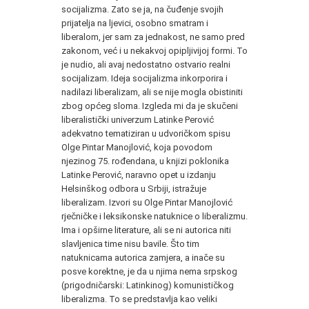
socijalizma. Zato se ja, na čuđenje svojih
prijatelja na ljevici, osobno smatram i
liberalom, jer sam za jednakost, ne samo pred
zakonom, već i u nekakvoj opipljivijoj formi. To
je nudio, ali avaj nedostatno ostvario realni
socijalizam. Ideja socijalizma inkorporira i
nadilazi liberalizam, ali se nije mogla obistiniti
zbog općeg sloma. Izgleda mi da je skučeni
liberalistički univerzum Latinke Perović
adekvatno tematiziran u udvoričkom spisu
Olge Pintar Manojlović, koja povodom
njezinog 75. rođendana, u knjizi poklonika
Latinke Perović, naravno opet u izdanju
Helsinškog odbora u Srbiji, istražuje
liberalizam. Izvori su Olge Pintar Manojlović
rječničke i leksikonske natuknice o liberalizmu.
Ima i opširne literature, ali se ni autorica niti
slavljenica time nisu bavile. Što tim
natuknicama autorica zamjera, a inače su
posve korektne, je da u njima nema srpskog
(prigodničarski: Latinkinog) komunističkog
liberalizma. To se predstavlja kao veliki