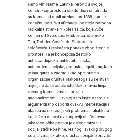
samo vrh. Naime, Latinka Perović u svojoj
konstrukciji prošlosti ide do dna i smatra da
su komunisti došli na vlast još 1888., kad je
konačnu političku afirmaciju postigla Narodna
radikalna stranka Nikole Pašića, koja vuče
korijen od Svetozara Markovića, ide preko
Tita, Dobrice Ćosića do Slobodana
Miloševića. Preskačem poneke zbog štednje
prostora. Ta je koncepcija žestoko
antizapadnjačka, antikapitalistička,
antimodernizacijska, proruska, egalitarna, koja
je inaugurirala zadrugu kao opći princip
organizacije društva. Nakon toga su se stvari
mijenjale da bi ostale iste! Dakle, ravna linija
vječnog komunizma u sprezi s
nacionalizmom. U svojoj sam knjizi nastojala
argumentirano osporiti ovakvu interpretaciju i
ukazati na niz teorijskih problema i falsifikata
koji leže u osnovi ove pripovijesti. Osnovna
jaka ideološka poruka je delegitimizacija
socijalističke baštine, realnog i svakog drugog
socijalizma, ukratko, društva socijalne pravde.