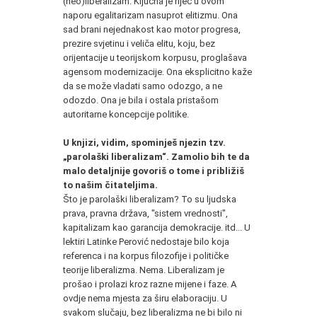
(neo)liberalizam. Ključna je riječ u ovom
naporu egalitarizam nasuprot elitizmu. Ona
sad brani nejednakost kao motor progresa,
prezire svjetinu i veliča elitu, koju, bez
orijentacije u teorijskom korpusu, proglašava
agensom modernizacije. Ona eksplicitno kaže
da se može vladati samo odozgo, a ne
odozdo. Ona je bila i ostala pristašom
autoritarne koncepcije politike.
U knjizi, vidim, spominješ njezin tzv.
„parolaški liberalizam“. Zamolio bih te da
malo detaljnije govoriš o tome i približiš
to našim čitateljima.
Što je parolaški liberalizam? To su ljudska
prava, pravna država, "sistem vrednosti",
kapitalizam kao garancija demokracije. itd... U
lektiri Latinke Perović nedostaje bilo koja
referenca i na korpus filozofije i političke
teorije liberalizma. Nema. Liberalizam je
prošao i prolazi kroz razne mijene i faze. A
ovdje nema mjesta za širu elaboraciju. U
svakom slučaju, bez liberalizma ne bi bilo ni