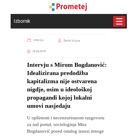
Izbornik
Intervju
Darko Vujica
29.04.2018
Intervju s Mirom Bogdanović:
Idealizirana predodžba
kapitalizma nije ostvarena
nigdje, osim u ideološkoj
propagandi kojoj lokalni
umovi nasjedaju
U opširnom i necenzuriranom razgovoru
za naš portal, sociologinja Mira
Bogdanović pored ostalog iznosi mnoge