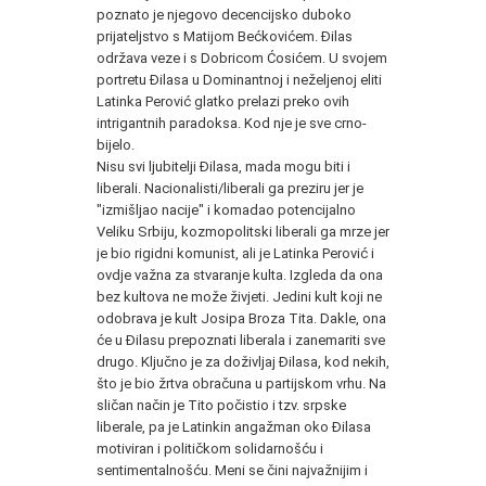
poznato je njegovo decencijsko duboko
prijateljstvo s Matijom Bećkovićem. Đilas
održava veze i s Dobricom Ćosićem. U svojem
portretu Đilasa u Dominantnoj i neželjenoj eliti
Latinka Perović glatko prelazi preko ovih
intrigantnih paradoksa. Kod nje je sve crno-
bijelo.
Nisu svi ljubitelji Đilasa, mada mogu biti i
liberali. Nacionalisti/liberali ga preziru jer je
"izmišljao nacije" i komadao potencijalno
Veliku Srbiju, kozmopolitski liberali ga mrze jer
je bio rigidni komunist, ali je Latinka Perović i
ovdje važna za stvaranje kulta. Izgleda da ona
bez kultova ne može živjeti. Jedini kult koji ne
odobrava je kult Josipa Broza Tita. Dakle, ona
će u Đilasu prepoznati liberala i zanemariti sve
drugo. Ključno je za doživljaj Đilasa, kod nekih,
što je bio žrtva obračuna u partijskom vrhu. Na
sličan način je Tito počistio i tzv. srpske
liberale, pa je Latinkin angažman oko Đilasa
motiviran i političkom solidarnošću i
sentimentalnošću. Meni se čini najvažnijim i