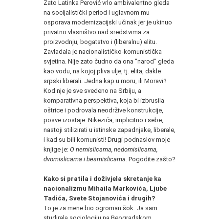
Zato Latinka Perović vrlo ambivalentno gleda
na socijalistički period i uglavnom mu
osporava modernizacijski učinak jer je ukinuo
privatno vlasništvo nad sredstvima za
proizvodnju, bogatstvo i (liberalnu) elitu.
Zavladala je nacionalističko-komunistička
svjetina. Nije zato čudno da ona "narod" gleda
kao vodu, na kojoj pliva ulje, tj. elita, dakle
srpski liberali. Jedna kap u moru, ili Moravi?
Kod nje je sve svedeno na Srbiju, a
komparativna perspektiva, koja bi izbrusila
oštrice i podrovala neodržive konstrukcije,
posve izostaje. Nikezića, implicitno i sebe,
nastoji stilizirati u istinske zapadnjake, liberale,
i kad su bili komunisti! Drugi podnaslov moje
knjige je:
O nemislicama, nedomislicama,
dvomislicama i besmislicama.
Pogodite zašto?
Kako si pratila i doživjela skretanje ka
nacionalizmu Mihaila Markovića, Ljube
Tadića, Svete Stojanovića i drugih?
To je za mene bio ogroman šok. Ja sam
studirala sociologiju na Beogradskom