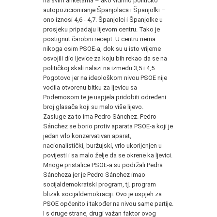
na svim anketama – ako vidimo političko
autopozicioniranje Španjolaca i Španjolki –
ono iznosi 4,6 - 4,7. Španjolci i Španjolke u
prosjeku pripadaju lijevom centru. Tako je
postignut čarobni recept. U centru nema
nikoga osim PSOE-a, dok su u isto vrijeme
osvojili dio ljevice za koju bih rekao da se na
političkoj skali nalazi na između 3,5 i 4,5.
Pogotovo jer na ideološkom nivou PSOE nije
vodila otvorenu bitku za ljevicu sa
Podemosom te je uspjela pridobiti određeni
broj glasača koji su malo više lijevo.
Zasluge za to ima Pedro Sánchez. Pedro
Sánchez se borio protiv aparata PSOE-a koji je
jedan vrlo konzervativan aparat,
nacionalistički, buržujski, vrlo ukorijenjen u
povijesti i sa malo želje da se okrene ka ljevici.
Mnoge pristalice PSOE-a su podržali Pedra
Sáncheza jer je Pedro Sánchez imao
socijaldemokratski program, tj. program
blizak socijaldemokraciji. Ovo je uspjeh za
PSOE općenito i također na nivou same partije.
I s druge strane, drugi važan faktor ovog