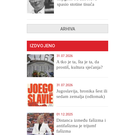
spasio stotine tisuća
drugih, prokletih i
uništenih
ARHIVA
IZDVOJENO
31.07.2026
A tko je ta, šta je ta, da
prostiš, kultura sjećanja?
31.07.2026
Jugoslavija, hronika šest ili
sedam zemalja (odlomak)
01.12.2025
Distanca između fašizma i
antifašizma je trijumf
fašizma