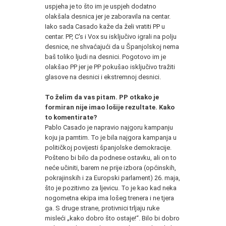
uspjeha je to što im je uspjeh dodatno
olakšala desnica jer je zaboravila na centar.
Iako sada Casado kaže da želi vratiti PP u
centar. PP, C's i Vox su isključivo igrali na polju
desnice, ne shvaćajući da u Španjolskoj nema
baš toliko ljudi na desnici. Pogotovo im je
olakšao PP jer je PP pokušao isključivo tražiti
glasove na desnici i ekstremnoj desnici.
*
To želim da vas pitam. PP otkako je
formiran nije imao lošije rezultate. Kako
to komentirate?
Pablo Casado je napravio najgoru kampanju
koju ja pamtim. To je bila najgora kampanja u
političkoj povijesti španjolske demokracije.
Pošteno bi bilo da podnese ostavku, ali on to
neće učiniti, barem ne prije izbora (općinskih,
pokrajinskih i za Europski parlament) 26. maja,
što je pozitivno za ljevicu. To je kao kad neka
nogometna ekipa ima lošeg trenera i ne tjera
ga. S druge strane, protivnici trljaju ruke
misleći „kako dobro što ostaje!“. Bilo bi dobro