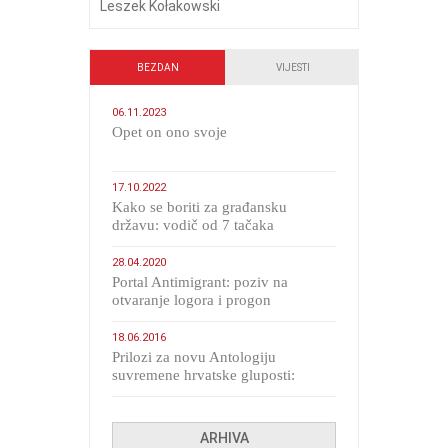
Leszek Kołakowski
BEZDAN
VIJESTI
06.11.2023
​Opet on ono svoje
17.10.2022
Kako se boriti za građansku
državu: vodič od 7 tačaka
28.04.2020
Portal Antimigrant: poziv na
otvaranje logora i progon
migranata poput bijesnih kerova
18.06.2016
Prilozi za novu Antologiju
suvremene hrvatske gluposti:
Kolinda i ekipa o navijačkim
huliganima
ARHIVA