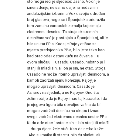
što mogu reći je sljedeće: Jasno, Vox nije
iznenađenje, ne samo da je na nedavnim
andaluzijskim izborima Vox osvojio određen
broj glasova, nego se i Španjolska pridružila
tom zamahu europskih zemalja koje imaju
ekstremnu desnicu. Ta struja ekstremnih
desničara već je postojala u Španjolskoj, ali je
bila unutar PP-a. Kada je Rajoy otišao sa
mjesta predsjednika PP-a, bilo je to tako kao
kad otac ode i ostavi kuću na čuvanje – u
ovom slučaju – Casadu. Casado, nebitno je li
stariji ili mlađi sin, ali on je sin, ne otac. Stoga
Casado ne može interno upravljati desnicom, a
kamoli zadržati njenu koheziju. Rajoy je
mogao upravljati desnicom. Casado je
Aznarov nasljednik, a ne Rajoyev. Ono što
želim reći je da je Rajoy imao taj kapacitet i da
je njegova figura bila dovoljno važna da bi
mogao zadržati desnicu na okupu i iznad
svega zadržati ekstremnu desnicu unutar PP-a.
Kada ode otac i ostane sin – bio stariji ili mlađi
– druga djeca žele otići. Kao da netko kaže:
„Ako su majka ili otac tu, njih ću slušati, ali