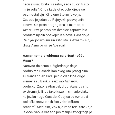
neću slušati brata ili sestru, sada ću činiti što
mi je volja“. Onda kada otac ode, djeca se
osamostaljuju i čine ono što im je volja.
Casado je jedan od Rajoyevih posvojenih
sinova. On je sin drugog oca, a taj otac je
Aznar. Pravi je problem desnice zapravo bio
problem njenih posvojenih sinova. Casado je
Rajoyev posvojeni sin zato što je Aznarov sin, i
drugi Aznarov sin je Absacal.
*
Aznar nema problema sa prisutnošću
Voxa?
Naravno da nema. Očigledno je da je
podupirao Casada kao svog omiljenog sina,
ali Santiago Abascal je bio član PP-a dugo
vremena i u Baskiji je uživao Aznarovu
podršku. Zato je Abascal, drugi Aznarov sin,
ekstremniji, ili, da tako kažem, s manje dlaka
na jeziku nego Casado. Obojica su Aznarovi
politički sinovi i to ih čini „ideološkom
braćom“. Međutim, Vox nije imao rezultate koje
je očekivao, a Casado još manje i zbog toga je