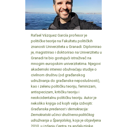
Rafael Vázquez García profesor je
političke teorije na Fakultetu političkih
znanosti Univerziteta u Granadi. Diplomirao
je, magistrirao i doktorirao na Univerzitetu u
Granadi te bio gostujući istraživač na
mnogim europskim univerzitetima. Njegovi
akademski interesi obuhvaćaju studije o
civilnom društvu (od građanskog
udruživanja do građanske neposlušnosti),
kao i zelenu političku teoriju, feminizam,
antispecizam, kritičku teoriju i
neokcidentalnu političku teoriju. Autor je
nekoliko knjiga od kojih valja izdvojiti:
Građanska predanost i demokracija:
Demokratski učinci društveno-političkog
udruživanja u Španjolskoj
, koja je objavljena
2010. u izdanju Centra za andaluzijske