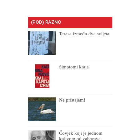
(POD) RAZNO
Terasa između dva svijeta
Simptomi kraja
Ne pristajem!
Čovjek koji je jednom
knjigom od zaborava