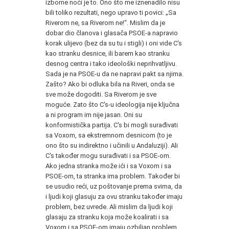
izborne noći je to. Ono što me iznenadilo nisu
bili toliko rezultati, nego upravo ti povici: „Sa
Riverom ne, sa Riverom ne!“. Mislim da je
dobar dio članova i glasača PSOE-a napravio
korak ulijevo (bez da su tu i stigli) i oni vide C's
kao stranku desnice, ili barem kao stranku
desnog centra i tako ideološki neprihvatljivu.
Sada je na PSOE-u da ne napravi pakt sa njima.
Zašto? Ako bi odluka bila na Riveri, onda se
sve može dogoditi. Sa Riverom je sve
moguće. Zato što C's-u ideologija nije ključna
a ni program im nije jasan. Oni su
konformistička partija. C's bi mogli surađivati
sa Voxom, sa ekstremnom desnicom (to je
ono što su indirektno i učinili u Andaluziji). Ali
C's također mogu surađivati i sa PSOE-om.
Ako jedna stranka može ići i sa Voxom i sa
PSOE-om, ta stranka ima problem. Također bi
se usudio reći, uz poštovanje prema svima, da
i ljudi koji glasuju za ovu stranku također imaju
problem, bez uvrede. Ali mislim da ljudi koji
glasaju za stranku koja može koalirati i sa
Voxom i sa PSOE-om imaju ozbiljan problem