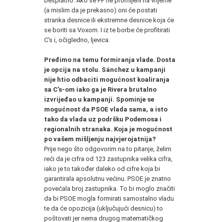
besplatno. Ako se PP ne promijeni na vrijeme
(a mislim da je prekasno) oni će postati
stranka desnice ili ekstremne desnice koja će
se boriti sa Voxom. I iz te borbe će profitirati
C's i, očigledno, ljevica.
*
Pređimo na temu formiranja vlade. Dosta
je opcija na stolu. Sánchez u kampanji
nije htio odbaciti mogućnost koaliranja
sa C's-om iako ga je Rivera brutalno
izvrijeđao u kampanji. Spominje se
mogućnost da PSOE vlada sama, a isto
tako da vlada uz podršku Podemosa i
regionalnih stranaka. Koja je mogućnost
po vašem mišljenju najvjerojatnija?
Prije nego što odgovorim na to pitanje, želim
reći da je cifra od 123 zastupnika velika cifra,
iako je to također daleko od cifre koja bi
garantirala apsolutnu većinu. PSOE je znatno
povećala broj zastupnika. To bi moglo značiti
da bi PSOE mogla formirati samostalno vladu
te da će opozicija (uključujući desnicu) to
poštovati jer nema drugog matematičkog