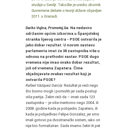
studije u Sevilji. Također je uredio zbornik
Suvremene debate o teoriji države
objavljen
2011. u Granadi.
*
Darko Vujica,
Prometej.ba:
Na nedavno
održanim općim izborima u Španjolskoj
stranka lijevog centra - PSOE ostvarila je
jako dobar rezultat. U novom sastavu
parlamenta imat će 38 zastupnika više u
odnosu na prethodni sastav. PSOE dugo
vremena nije imao ovako dobar rezultat,
još od vremena Zapatera. Čime
objašnjavate ovakav rezultat koji je
ostvarila PSOE?
Rafael Vázquez García:
Rezultat je veći nego
što bismo mogli i pomisliti jer sada postoji
više partija. Želim reći da – imati sada 123
zastupnika – je više meritorno nego 2004. ili
2008. godine kada je pobijedio Zapatero, ili
kada je pobjeđivao Felipe Gonzalez, jer smo
imali gotovo pa dvostranački sistem, iako on
nije bio formaliziran. Sada imamo četiri ili pet