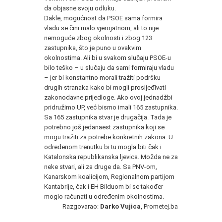
da objasne svoju odluku.
Dakle, mogućnost da PSOE sama formira
vladu se čini malo vjerojatnom, ali to nije
nemoguće zbog okolnosti i zbog 123
zastupnika, što je puno u ovakvim
okolnostima. Ali bi u svakom slučaju PSOE-u
bilo teško – u slučaju da sami formiraju vladu
– jer bi konstantno morali tražiti podršku
drugih stranaka kako bi mogli prosljeđivati
zakonodavne prijedloge. Ako ovoj jednadžbi
pridružimo UP, već bismo imali 165 zastupnika.
Sa 165 zastupnika stvar je drugačija. Tada je
potrebno još jedanaest zastupnika koji se
mogu tražiti za potrebe konkretnih zakona. U
određenom trenutku bi tu mogla biti čak i
Katalonska republikanska ljevica. Možda ne za
neke stvari, ali za druge da. Sa PNV-om,
Kanarskom koalicijom, Regionalnom partijom
Kantabrije, čak i EH Bilduom bi se također
moglo računati u određenim okolnostima.
Razgovarao:
Darko Vujica
, Prometej.ba