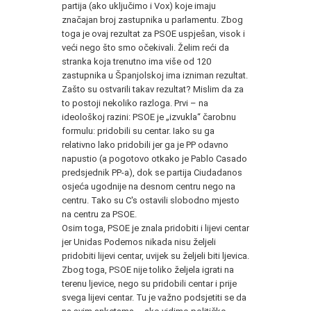
partija (ako uključimo i Vox) koje imaju
značajan broj zastupnika u parlamentu. Zbog
toga je ovaj rezultat za PSOE uspješan, visok i
veći nego što smo očekivali. Želim reći da
stranka koja trenutno ima više od 120
zastupnika u Španjolskoj ima izniman rezultat.
Zašto su ostvarili takav rezultat? Mislim da za
to postoji nekoliko razloga. Prvi – na
ideološkoj razini: PSOE je „izvukla“ čarobnu
formulu: pridobili su centar. Iako su ga
relativno lako pridobili jer ga je PP odavno
napustio (a pogotovo otkako je Pablo Casado
predsjednik PP-a), dok se partija Ciudadanos
osjeća ugodnije na desnom centru nego na
centru. Tako su C's ostavili slobodno mjesto
na centru za PSOE.
Osim toga, PSOE je znala pridobiti i lijevi centar
jer Unidas Podemos nikada nisu željeli
pridobiti lijevi centar, uvijek su željeli biti ljevica.
Zbog toga, PSOE nije toliko željela igrati na
terenu ljevice, nego su pridobili centar i prije
svega lijevi centar. Tu je važno podsjetiti se da