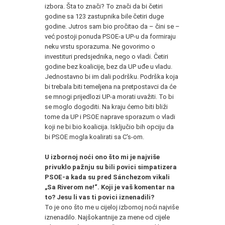
izbora. Šta to znači? To znači da bi četiri
godine sa 123 zastupnika bile četiri duge
godine. Jutros sam bio pročitao da – čini se –
već postoji ponuda PSOE-a UP-u da formiraju
neku vrstu sporazuma. Ne govorimo o
investituri predsjednika, nego o vladi. Četiri
godine bez koalicije, bez da UP uđe u vladu.
Jednostavno bi im dali podršku. Podrška koja
bi trebala biti temeljena na pretpostavci da će
se mnogi prijedlozi UP-a morati uvažiti. To bi
se moglo dogoditi. Na kraju ćemo biti bliži
tome da UP i PSOE naprave sporazum o vladi
koji ne bi bio koalicija. Isključio bih opciju da
bi PSOE mogla koalirati sa C's-om.
*
U izbornoj noći ono što mi je najviše
privuklo pažnju su bili povici simpatizera
PSOE-a kada su pred Sánchezom vikali
„Sa Riverom ne!“. Koji je vaš komentar na
to? Jesu li vas ti povici iznenadili?
To je ono što me u cijeloj izbornoj noći najviše
iznenadilo. Najšokantnije za mene od cijele