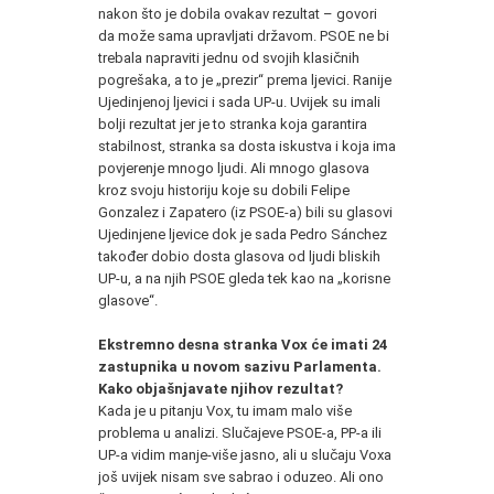
nakon što je dobila ovakav rezultat – govori
da može sama upravljati državom. PSOE ne bi
trebala napraviti jednu od svojih klasičnih
pogrešaka, a to je „prezir“ prema ljevici. Ranije
Ujedinjenoj ljevici i sada UP-u. Uvijek su imali
bolji rezultat jer je to stranka koja garantira
stabilnost, stranka sa dosta iskustva i koja ima
povjerenje mnogo ljudi. Ali mnogo glasova
kroz svoju historiju koje su dobili Felipe
Gonzalez i Zapatero (iz PSOE-a) bili su glasovi
Ujedinjene ljevice dok je sada Pedro Sánchez
također dobio dosta glasova od ljudi bliskih
UP-u, a na njih PSOE gleda tek kao na „korisne
glasove“.
*
Ekstremno desna stranka Vox će imati 24
zastupnika u novom sazivu Parlamenta.
Kako objašnjavate njihov rezultat?
Kada je u pitanju Vox, tu imam malo više
problema u analizi. Slučajeve PSOE-a, PP-a ili
UP-a vidim manje-više jasno, ali u slučaju Voxa
još uvijek nisam sve sabrao i oduzeo. Ali ono