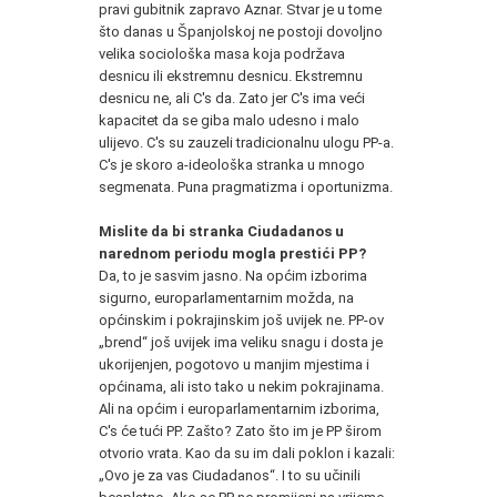
pravi gubitnik zapravo Aznar. Stvar je u tome
što danas u Španjolskoj ne postoji dovoljno
velika sociološka masa koja podržava
desnicu ili ekstremnu desnicu. Ekstremnu
desnicu ne, ali C's da. Zato jer C's ima veći
kapacitet da se giba malo udesno i malo
ulijevo. C's su zauzeli tradicionalnu ulogu PP-a.
C's je skoro a-ideološka stranka u mnogo
segmenata. Puna pragmatizma i oportunizma.
*
Mislite da bi stranka Ciudadanos u
narednom periodu mogla prestići PP?
Da, to je sasvim jasno. Na općim izborima
sigurno, europarlamentarnim možda, na
općinskim i pokrajinskim još uvijek ne. PP-ov
„brend“ još uvijek ima veliku snagu i dosta je
ukorijenjen, pogotovo u manjim mjestima i
općinama, ali isto tako u nekim pokrajinama.
Ali na općim i europarlamentarnim izborima,
C's će tući PP. Zašto? Zato što im je PP širom
otvorio vrata. Kao da su im dali poklon i kazali:
„Ovo je za vas Ciudadanos“. I to su učinili