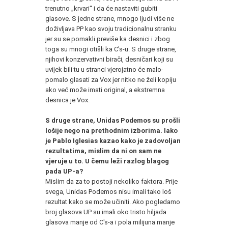
trenutno „krvari“ i da će nastaviti gubiti
glasove. S jedne strane, mnogo ljudi više ne
doživljava PP kao svoju tradicionalnu stranku
jer su se pomakli previše ka desnici i zbog
toga su mnogi otišli ka C's-u. S druge strane,
njihovi konzervativni birači, desničari koji su
uvijek bili tu u stranci vjerojatno će malo-
pomalo glasati za Vox jer nitko ne želi kopiju
ako već može imati original, a ekstremna
desnica je Vox.
*
S druge strane, Unidas Podemos su prošli
lošije nego na prethodnim izborima. Iako
je Pablo Iglesias kazao kako je zadovoljan
rezultatima, mislim da ni on sam ne
vjeruje u to. U čemu leži razlog blagog
pada UP-a?
Mislim da za to postoji nekoliko faktora. Prije
svega, Unidas Podemos nisu imali tako loš
rezultat kako se može učiniti. Ako pogledamo
broj glasova UP su imali oko tristo hiljada
glasova manje od C's-a i pola milijuna manje