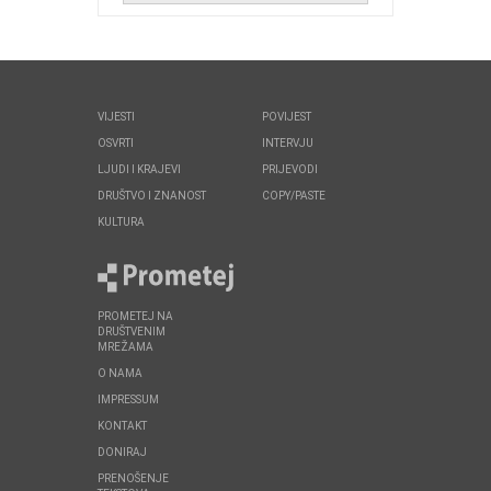
VIJESTI
POVIJEST
OSVRTI
INTERVJU
LJUDI I KRAJEVI
PRIJEVODI
DRUŠTVO I ZNANOST
COPY/PASTE
KULTURA
PROMETEJ NA
DRUŠTVENIM
MREŽAMA
O NAMA
IMPRESSUM
KONTAKT
DONIRAJ
PRENOŠENJE