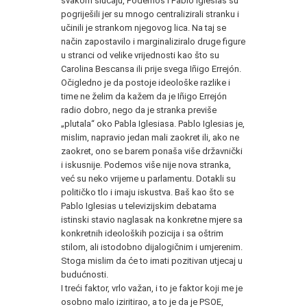
svakom slučaju, Podemos i Pablo Iglesias su
pogriješili jer su mnogo centralizirali stranku i
učinili je strankom njegovog lica. Na taj se
način zapostavilo i marginaliziralo druge figure
u stranci od velike vrijednosti kao što su
Carolina Bescansa ili prije svega Iñigo Errejón.
Očigledno je da postoje ideološke razlike i
time ne želim da kažem da je Iñigo Errejón
radio dobro, nego da je stranka previše
„plutala“ oko Pabla Iglesiasa. Pablo Iglesias je,
mislim, napravio jedan mali zaokret ili, ako ne
zaokret, ono se barem ponaša više državnički
i iskusnije. Podemos više nije nova stranka,
već su neko vrijeme u parlamentu. Dotakli su
političko tlo i imaju iskustva. Baš kao što se
Pablo Iglesias u televizijskim debatama
istinski stavio naglasak na konkretne mjere sa
konkretnih ideoloških pozicija i sa oštrim
stilom, ali istodobno dijalogičnim i umjerenim.
Stoga mislim da će to imati pozitivan utjecaj u
budućnosti.
I treći faktor, vrlo važan, i to je faktor koji me je
osobno malo iziritirao, a to je da je PSOE,