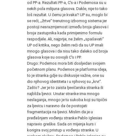
od PP-a. Rezultati PP-a, C's-a i Podemosa su u
nekih pola milijuna glasova. Dakle, nije to tako
loš rezultat. U čemu je kvaka? UP su, moglo bi
se reći, „žrtve“ trenutnog izbornog sistema jer
postoji nesrazmjernost između broja glasova i
broja zastupnika kada primijenimo formulu
raspodjele. Ali, najprije, ne želim „spašavati“
UP od kritika, nego želim reći da su UP imali
mnogo glasova i da nisu tako daleko od broja
glasova koje su osvojili C's i PP.
Drugo: Podemos mora biti dosljedan svojem
početnom planu. Podemos je platforma ideja,
to je stranka gdje su diskusije važne, one su
dio njihovog identiteta i u njihovoj su „krvi“.
Zašto? Jer je to zaista ljevičarska stranka ili
najbliža ljevici. Unutar stranke ima mnogo
neslaganja, mnogo je tu sukoba koji su tipični
za ljevicu i naravno da će postojati
fragmentacija na ljevici. Mislim da je u
pređašnjem vođenju stranke Pablo Iglesias
napravio greške. Sada on mijenja kurs i
korigira svoj pristup u vođenju stranke. U