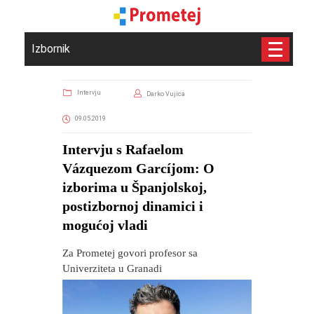
Izbornik
Intervju
Darko Vujica
09.05.2019
Intervju s Rafaelom
Vázquezom Garcíjom: O
izborima u Španjolskoj,
postizbornoj dinamici i
mogućoj vladi
Za Prometej govori profesor sa
Univerziteta u Granadi