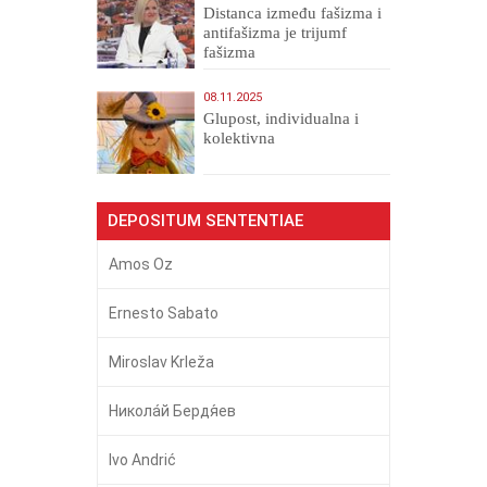
Distanca između fašizma i
antifašizma je trijumf
fašizma
08.11.2025
Glupost, individualna i
kolektivna
DEPOSITUM SENTENTIAE
Amos Oz
Ernesto Sabato
Miroslav Krleža
Никола́й Бердя́ев
Ivo Andrić