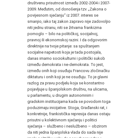
društvenu prisutnost između 2002-2004 i 2007-
2009. Međutim, od donošenja tzv. „Zakona o
povijesnom sjećanju“ iz 2007. interes se
smanjio, iako taj zakon zapravo nije zadovoljio
niti jednu stranu, niti se žrtvama frankizma
pomoglo – bilo na političkoj, socijalnoj,
pravnoj ili ekonomskoj razini. I da odgovorim
direktnije na tvoje pitanje: sa spuštanjem
socijalne napetosti koja je tada postojala,
danas imamo sociokulturni i politički sukob
između demokrata i ne-demokrata. To jest,
između onih koji osuđuju Francovu zločinačku
diktaturu i onih koji je ne osuđuju. To je glavni
razlog za pravu podjelu koja se konstantno
pojavljuje u španjolskom društvu, na ulicama,
u parlamentu, u drugim autonomnim i
gradskim institucijama kada se povodom toga
poduzimaju inicijative. Stoga, Građanski rat, i
konkretnije, frankistička represija danas ostaju
prisutni u kolektivnom sjećanju i politici
sjećanja – službeno i neslužbeno – obzirom
da niti jedna španjolska vlada do sada nije