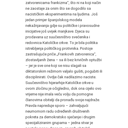
zatvorenicama frankizma“, što ni na koji način
ne zaostaje za onim što se dogodilo sa
nacističkim eksperimentima na ljudima. Još
jedan primjer španjolskog modela
nekažnjavanja gdje su političke i pravosudne
inicijative još uvijek manjkave. Djeca su
prodavana uz suučesništvo svećenika i
redovnica Katoličke crkve. To je bila politika
istrebljenja političkog protivnika. Postoje
zastrašujuće priče „Frankovih zatvorenica“,
zlostavljanih žena – sa ili bez krivičnih optužbi
– jer je sve one koji se nisu slagali sa
diktatorskim režimom valjalo gušiti, pogubiti ili
disciplinirati. Ovdje čak nadilazimo naciste.
Suučesništvo hijerarhije Katoličke crkve u
ovom zločinu je očigledno, dok ona cijelo ovo
vrijeme nije imala veću volju da pomogne
članovima obitelji da pronađu svoje najdraže.
Pravda napreduje sporo – zahvaljujući
neumornom radu određenih društvenih
pokreta za demokratsko sjećanje i drugim
specijaliziranim grupama – jedna stvar je