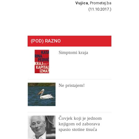
Vujica
, Prometej.ba
(11.10.2017.)
(POD) RAZNO
Simptomi kraja
Ne pristajem!
Čovjek koji je jednom
knjigom od zaborava
spasio stotine tisuća
drugih, prokletih i