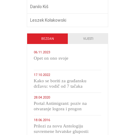
Danilo Kiš
Leszek Kołakowski
BEZDAN
VIJESTI
06.11.2023
​Opet on ono svoje
17.10.2022
Kako se boriti za građansku
državu: vodič od 7 tačaka
28.04.2020
Portal Antimigrant: poziv na
otvaranje logora i progon
migranata poput bijesnih kerova
18.06.2016
Prilozi za novu Antologiju
suvremene hrvatske gluposti: