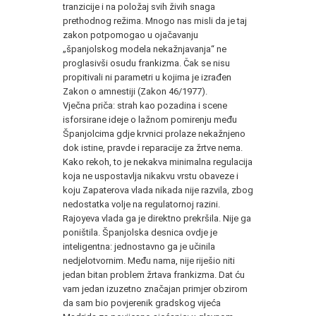
tranzicije i na položaj svih živih snaga
prethodnog režima. Mnogo nas misli da je taj
zakon potpomogao u ojačavanju
„španjolskog modela nekažnjavanja“ ne
proglasivši osudu frankizma. Čak se nisu
propitivali ni parametri u kojima je izrađen
Zakon o amnestiji (Zakon 46/1977).
Vječna priča: strah kao pozadina i scene
isforsirane ideje o lažnom pomirenju među
Španjolcima gdje krvnici prolaze nekažnjeno
dok istine, pravde i reparacije za žrtve nema.
Kako rekoh, to je nekakva minimalna regulacija
koja ne uspostavlja nikakvu vrstu obaveze i
koju Zapaterova vlada nikada nije razvila, zbog
nedostatka volje na regulatornoj razini.
Rajoyeva vlada ga je direktno prekršila. Nije ga
poništila. Španjolska desnica ovdje je
inteligentna: jednostavno ga je učinila
nedjelotvornim. Među nama, nije riješio niti
jedan bitan problem žrtava frankizma. Dat ću
vam jedan izuzetno značajan primjer obzirom
da sam bio povjerenik gradskog vijeća