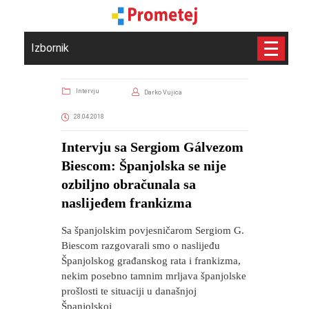
Izbornik
Intervju
Darko Vujica
28.04.2018
Intervju sa Sergiom Gálvezom
Biescom: Španjolska se nije
ozbiljno obračunala sa
naslijeđem frankizma
Sa španjolskim povjesničarom Sergiom G.
Biescom razgovarali smo o naslijeđu
Španjolskog građanskog rata i frankizma,
nekim posebno tamnim mrljava španjolske
prošlosti te situaciji u današnjoj
Španjolskoj