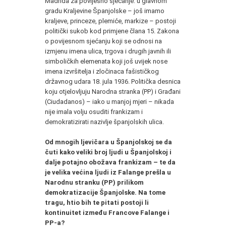
Madrida za povijesno sjećanje: u glavnom
gradu Kraljevine Španjolske – još imamo
kraljeve, princeze, plemiće, markize – postoji
politički sukob kod primjene člana 15. Zakona
o povijesnom sjećanju koji se odnosi na
izmjenu imena ulica, trgova i drugih javnih ili
simboličkih elemenata koji još uvijek nose
imena izvršitelja i zločinaca fašističkog
državnog udara 18. jula 1936. Politička desnica
koju otjelovljuju Narodna stranka (PP) i Građani
(Ciudadanos) – iako u manjoj mjeri – nikada
nije imala volju osuditi frankizam i
demokratizirati nazivlje španjolskih ulica.
Od mnogih ljevičara u Španjolskoj se da
čuti kako veliki broj ljudi u Španjolskoj i
dalje potajno obožava frankizam – te da
je velika većina ljudi iz Falange prešla u
Narodnu stranku (PP) prilikom
demokratizacije Španjolske. Na tome
tragu, htio bih te pitati postoji li
kontinuitet između Francove Falange i
PP-a?