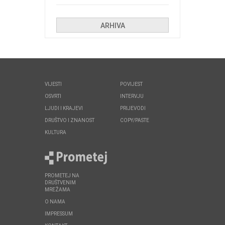
Kolinda i ekipa o navijačkim
huliganima
ARHIVA
VIJESTI
POVIJEST
OSVRTI
INTERVJU
LJUDI I KRAJEVI
PRIJEVODI
DRUŠTVO I ZNANOST
COPY/PASTE
KULTURA
PROMETEJ NA
DRUŠTVENIM
MREŽAMA
O NAMA
IMPRESSUM