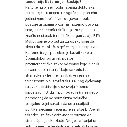
tendencije Katalonije i Baskije?
Na tu temu bi se mogla napisati doktorska
disertacija. Tu nisam u mogućnosti ponuditi
jedinstvene i definitivne odgovore. Ipak,
postoje tri pitanja o kojima možemo govoriti.
Prvo, „sretni završetak“ koji je za Španjolsku
značio nestanak terorističke organizacije ETA.
Mukotrpan je bio put za Europsku uniju da
shvati da je političko rješenje jedino ispravno.
Na tome tragu, potrebno je kazati kako u
Španjolskoj još uvijek postoji
protuterorističko zakonodavstvo koje je nalik
„izvanrednom stanju“ koje se koristi u
stranačke svrhe i nema nikakve veze sa
terorizmom. No, završetak ETA-inog djelovanja
i ulazak u institucije kroz svoju izbornu
ispostavu – Bildu – pomogao je (i više nego
pomogao) da se normalizira političko-
socijalno-vojni sukob i da se unaprijedi
politika sjećanja i reparacije za žrtve ETA-e, ali
također i za žrtve državnog terorizma od
strane španjolske vlade. Drugo, teritorijalne,
autonomne i federalističke napetosti koje su