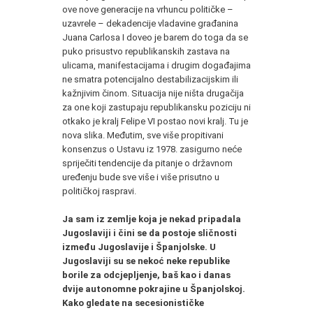
ove nove generacije na vrhuncu političke –
uzavrele – dekadencije vladavine građanina
Juana Carlosa I doveo je barem do toga da se
puko prisustvo republikanskih zastava na
ulicama, manifestacijama i drugim događajima
ne smatra potencijalno destabilizacijskim ili
kažnjivim činom. Situacija nije ništa drugačija
za one koji zastupaju republikansku poziciju ni
otkako je kralj Felipe VI postao novi kralj. Tu je
nova slika. Međutim, sve više propitivani
konsenzus o Ustavu iz 1978. zasigurno neće
spriječiti tendencije da pitanje o državnom
uređenju bude sve više i više prisutno u
političkoj raspravi.
Ja sam iz zemlje koja je nekad pripadala
Jugoslaviji i čini se da postoje sličnosti
između Jugoslavije i Španjolske. U
Jugoslaviji su se nekoć neke republike
borile za odcjepljenje, baš kao i danas
dvije autonomne pokrajine u Španjolskoj.
Kako gledate na secesionističke