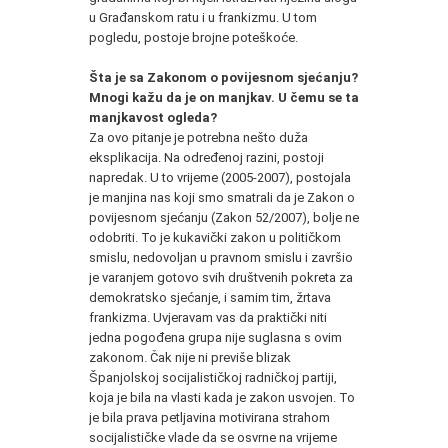
u Građanskom ratu i u frankizmu. U tom
pogledu, postoje brojne poteškoće.
Šta je sa Zakonom o povijesnom sjećanju?
Mnogi kažu da je on manjkav. U čemu se ta
manjkavost ogleda?
Za ovo pitanje je potrebna nešto duža
eksplikacija. Na određenoj razini, postoji
napredak. U to vrijeme (2005-2007), postojala
je manjina nas koji smo smatrali da je Zakon o
povijesnom sjećanju (Zakon 52/2007), bolje ne
odobriti. To je kukavički zakon u političkom
smislu, nedovoljan u pravnom smislu i završio
je varanjem gotovo svih društvenih pokreta za
demokratsko sjećanje, i samim tim, žrtava
frankizma. Uvjeravam vas da praktički niti
jedna pogođena grupa nije suglasna s ovim
zakonom. Čak nije ni previše blizak
Španjolskoj socijalističkoj radničkoj partiji,
koja je bila na vlasti kada je zakon usvojen. To
je bila prava petljavina motivirana strahom
socijalističke vlade da se osvrne na vrijeme