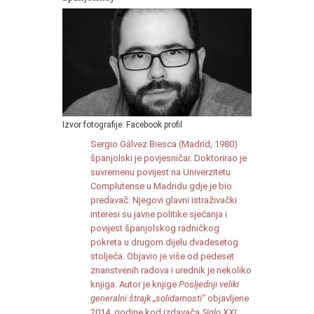
Izvor fotografije: Facebook profil
Sergio Gálvez Biesca (Madrid, 1980)
španjolski je povjesničar. Doktorirao je
suvremenu povijest na Univerzitetu
Complutense u Madridu gdje je bio
predavač. Njegovi glavni istraživački
interesi su javne politike sjećanja i
povijest španjolskog radničkog
pokreta u drugom dijelu dvadesetog
stoljeća. Objavio je više od pedeset
znanstvenih radova i urednik je nekoliko
knjiga. Autor je knjige
Posljednji veliki
generalni štrajk „solidarnosti“
objavljene
2014. godine kod izdavača
Siglo XXI
.