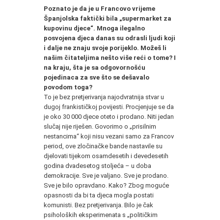
Poznato je da je u Francovo vrijeme
Španjolska faktički bila „supermarket za
kupovinu djece“. Mnoga ilegalno
posvojena djeca danas su odrasli ljudi koji
i dalje ne znaju svoje porijeklo. Možeš li
našim čitateljima nešto više reći o tome? I
na kraju, šta je sa odgovornošću
pojedinaca za sve što se dešavalo
povodom toga?
To je bez pretjerivanja najodvratnija stvar u
dugoj frankističkoj povijesti. Procjenjuje se da
je oko 30 000 djece oteto i prodano. Niti jedan
slučaj nije riješen. Govorimo o „prisilnim
nestancima“ koji nisu vezani samo za Francov
period, ove zločinačke bande nastavile su
djelovati tijekom osamdesetih i devedesetih
godina dvadesetog stoljeća – u doba
demokracije. Sve je valjano. Sve je prodano.
Sve je bilo opravdano. Kako? Zbog moguće
opasnosti da bi ta djeca mogla postati
komunisti. Bez pretjerivanja. Bilo je čak
psiholoških eksperimenata s „političkim