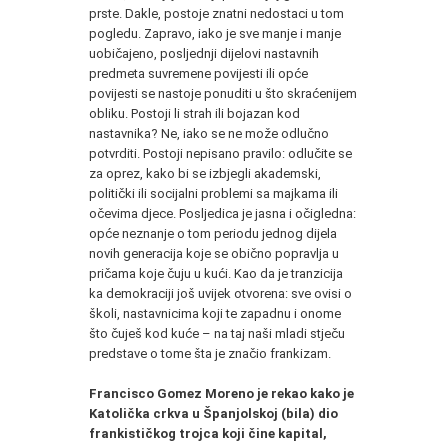
prste. Dakle, postoje znatni nedostaci u tom
pogledu. Zapravo, iako je sve manje i manje
uobičajeno, posljednji dijelovi nastavnih
predmeta suvremene povijesti ili opće
povijesti se nastoje ponuditi u što skraćenijem
obliku. Postoji li strah ili bojazan kod
nastavnika? Ne, iako se ne može odlučno
potvrditi. Postoji nepisano pravilo: odlučite se
za oprez, kako bi se izbjegli akademski,
politički ili socijalni problemi sa majkama ili
očevima djece. Posljedica je jasna i očigledna:
opće neznanje o tom periodu jednog dijela
novih generacija koje se obično popravlja u
pričama koje čuju u kući. Kao da je tranzicija
ka demokraciji još uvijek otvorena: sve ovisi o
školi, nastavnicima koji te zapadnu i onome
što čuješ kod kuće – na taj naši mladi stječu
predstave o tome šta je značio frankizam.
Francisco Gomez Moreno je rekao kako je
Katolička crkva u Španjolskoj (bila) dio
frankističkog trojca koji čine kapital,