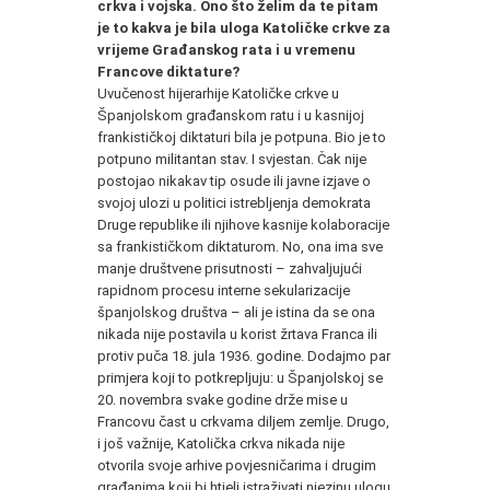
crkva i vojska. Ono što želim da te pitam
je to kakva je bila uloga Katoličke crkve za
vrijeme Građanskog rata i u vremenu
Francove diktature?
Uvučenost hijerarhije Katoličke crkve u
Španjolskom građanskom ratu i u kasnijoj
frankističkoj diktaturi bila je potpuna. Bio je to
potpuno militantan stav. I svjestan. Čak nije
postojao nikakav tip osude ili javne izjave o
svojoj ulozi u politici istrebljenja demokrata
Druge republike ili njihove kasnije kolaboracije
sa frankističkom diktaturom. No, ona ima sve
manje društvene prisutnosti – zahvaljujući
rapidnom procesu interne sekularizacije
španjolskog društva – ali je istina da se ona
nikada nije postavila u korist žrtava Franca ili
protiv puča 18. jula 1936. godine. Dodajmo par
primjera koji to potkrepljuju: u Španjolskoj se
20. novembra svake godine drže mise u
Francovu čast u crkvama diljem zemlje. Drugo,
i još važnije, Katolička crkva nikada nije
otvorila svoje arhive povjesničarima i drugim
građanima koji bi htjeli istraživati njezinu ulogu