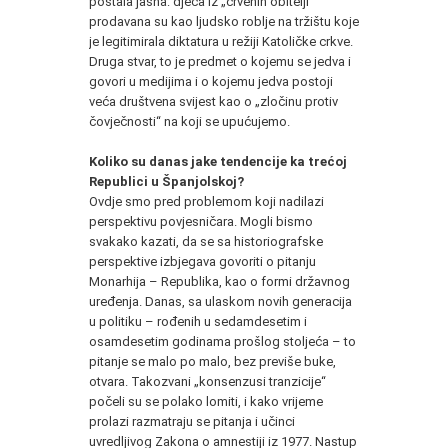
postala jasna: djeca iz „crvenih obitelji“
prodavana su kao ljudsko roblje na tržištu koje
je legitimirala diktatura u režiji Katoličke crkve.
Druga stvar, to je predmet o kojemu se jedva i
govori u medijima i o kojemu jedva postoji
veća društvena svijest kao o „zločinu protiv
čovječnosti“ na koji se upućujemo.
Koliko su danas jake tendencije ka trećoj
Republici u Španjolskoj?
Ovdje smo pred problemom koji nadilazi
perspektivu povjesničara. Mogli bismo
svakako kazati, da se sa historiografske
perspektive izbjegava govoriti o pitanju
Monarhija – Republika, kao o formi državnog
uređenja. Danas, sa ulaskom novih generacija
u politiku – rođenih u sedamdesetim i
osamdesetim godinama prošlog stoljeća – to
pitanje se malo po malo, bez previše buke,
otvara. Takozvani „konsenzusi tranzicije“
počeli su se polako lomiti, i kako vrijeme
prolazi razmatraju se pitanja i učinci
uvredljivog Zakona o amnestiji iz 1977. Nastup