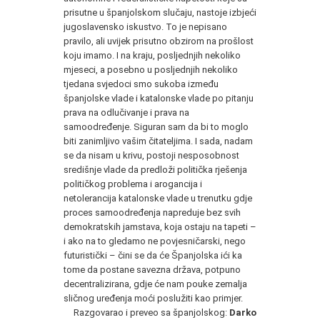
prisutne u španjolskom slučaju, nastoje izbjeći
jugoslavensko iskustvo. To je nepisano
pravilo, ali uvijek prisutno obzirom na prošlost
koju imamo. I na kraju, posljednjih nekoliko
mjeseci, a posebno u posljednjih nekoliko
tjedana svjedoci smo sukoba između
španjolske vlade i katalonske vlade po pitanju
prava na odlučivanje i prava na
samoodređenje. Siguran sam da bi to moglo
biti zanimljivo vašim čitateljima. I sada, nadam
se da nisam u krivu, postoji nesposobnost
središnje vlade da predloži politička rješenja
političkog problema i arogancija i
netolerancija katalonske vlade u trenutku gdje
proces samoodređenja napreduje bez svih
demokratskih jamstava, koja ostaju na tapeti –
i ako na to gledamo ne povjesničarski, nego
futuristički – čini se da će Španjolska ići ka
tome da postane savezna država, potpuno
decentralizirana, gdje će nam pouke zemalja
sličnog uređenja moći poslužiti kao primjer.
Razgovarao i preveo sa španjolskog:
Darko