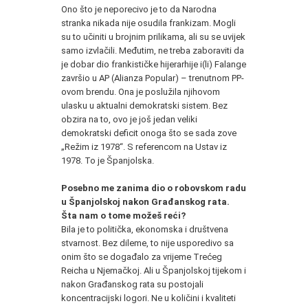
Ono što je neporecivo je to da Narodna
stranka nikada nije osudila frankizam. Mogli
su to učiniti u brojnim prilikama, ali su se uvijek
samo izvlačili. Međutim, ne treba zaboraviti da
je dobar dio frankističke hijerarhije i(li) Falange
završio u AP (Alianza Popular) – trenutnom PP-
ovom brendu. Ona je poslužila njihovom
ulasku u aktualni demokratski sistem. Bez
obzira na to, ovo je još jedan veliki
demokratski deficit onoga što se sada zove
„Režim iz 1978“. S referencom na Ustav iz
1978. To je Španjolska.
Posebno me zanima dio o robovskom radu
u Španjolskoj nakon Građanskog rata.
Šta nam o tome možeš reći?
Bila je to politička, ekonomska i društvena
stvarnost. Bez dileme, to nije usporedivo sa
onim što se događalo za vrijeme Trećeg
Reicha u Njemačkoj. Ali u Španjolskoj tijekom i
nakon Građanskog rata su postojali
koncentracijski logori. Ne u količini i kvaliteti