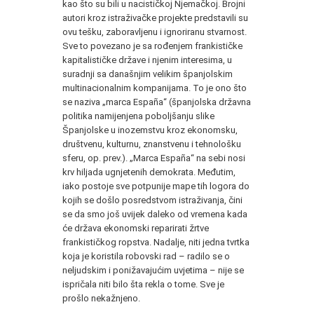
kao što su bili u nacističkoj Njemačkoj. Brojni
autori kroz istraživačke projekte predstavili su
ovu tešku, zaboravljenu i ignoriranu stvarnost.
Sve to povezano je sa rođenjem frankističke
kapitalističke države i njenim interesima, u
suradnji sa današnjim velikim španjolskim
multinacionalnim kompanijama. To je ono što
se naziva „marca España“ (španjolska državna
politika namijenjena poboljšanju slike
Španjolske u inozemstvu kroz ekonomsku,
društvenu, kulturnu, znanstvenu i tehnološku
sferu, op. prev.). „Marca España“ na sebi nosi
krv hiljada ugnjetenih demokrata. Međutim,
iako postoje sve potpunije mape tih logora do
kojih se došlo posredstvom istraživanja, čini
se da smo još uvijek daleko od vremena kada
će država ekonomski reparirati žrtve
frankističkog ropstva. Nadalje, niti jedna tvrtka
koja je koristila robovski rad – radilo se o
neljudskim i ponižavajućim uvjetima – nije se
ispričala niti bilo šta rekla o tome. Sve je
prošlo nekažnjeno.