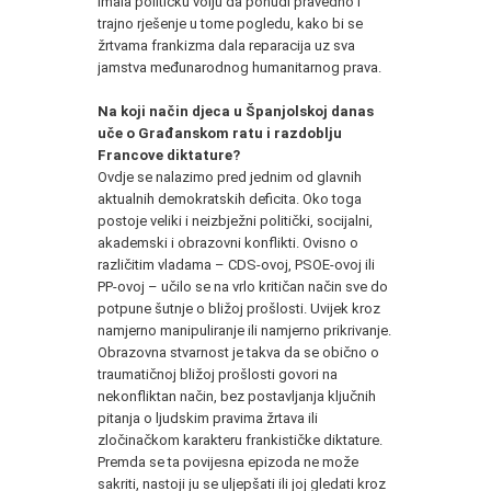
imala političku volju da ponudi pravedno i
trajno rješenje u tome pogledu, kako bi se
žrtvama frankizma dala reparacija uz sva
jamstva međunarodnog humanitarnog prava.
Na koji način djeca u Španjolskoj danas
uče o Građanskom ratu i razdoblju
Francove diktature?
Ovdje se nalazimo pred jednim od glavnih
aktualnih demokratskih deficita. Oko toga
postoje veliki i neizbježni politički, socijalni,
akademski i obrazovni konflikti. Ovisno o
različitim vladama – CDS-ovoj, PSOE-ovoj ili
PP-ovoj – učilo se na vrlo kritičan način sve do
potpune šutnje o bližoj prošlosti. Uvijek kroz
namjerno manipuliranje ili namjerno prikrivanje.
Obrazovna stvarnost je takva da se obično o
traumatičnoj bližoj prošlosti govori na
nekonfliktan način, bez postavljanja ključnih
pitanja o ljudskim pravima žrtava ili
zločinačkom karakteru frankističke diktature.
Premda se ta povijesna epizoda ne može
sakriti, nastoji ju se uljepšati ili joj gledati kroz