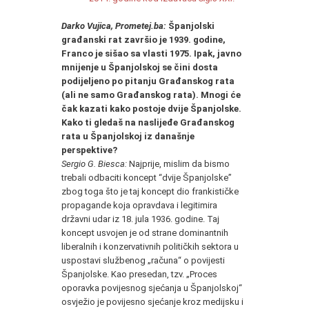
Darko Vujica, Prometej.ba:
Španjolski
građanski rat završio je 1939. godine,
Franco je sišao sa vlasti 1975. Ipak, javno
mnijenje u Španjolskoj se čini dosta
podijeljeno po pitanju Građanskog rata
(ali ne samo Građanskog rata). Mnogi će
čak kazati kako postoje dvije Španjolske.
Kako ti gledaš na naslijeđe Građanskog
rata u Španjolskoj iz današnje
perspektive?
Sergio G. Biesca:
Najprije, mislim da bismo
trebali odbaciti koncept “dvije Španjolske”
zbog toga što je taj koncept dio frankističke
propagande koja opravdava i legitimira
državni udar iz 18. jula 1936. godine. Taj
koncept usvojen je od strane dominantnih
liberalnih i konzervativnih političkih sektora u
uspostavi službenog „računa“ o povijesti
Španjolske. Kao presedan, tzv. „Proces
oporavka povijesnog sjećanja u Španjolskoj“
osvježio je povijesno sjećanje kroz medijsku i