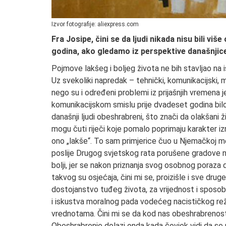
Izvor fotografije: aliexpress.com
Fra Josipe, čini se da ljudi nikada nisu bili viš
godina, ako gledamo iz perspektive današnjic
Pojmove lakšeg i boljeg života ne bih stavljao na ist
Uz svekoliki napredak – tehnički, komunikacijski, m
nego su i određeni problemi iz prijašnjih vremena 
komunikacijskom smislu prije dvadeset godina bilo
današnji ljudi obeshrabreni, što znači da olakšani 
mogu čuti riječi koje pomalo poprimaju karakter iz
ono „lakše“. To sam primjerice čuo u Njemačkoj m
poslije Drugog svjetskog rata porušene gradove nanovo
bolji, jer se nakon priznanja svog osobnog poraza 
takvog su osjećaja, čini mi se, proizišle i sve dru
dostojanstvo tuđeg života, za vrijednost i sposo
i iskustva moralnog pada vodećeg nacističkog režim
vrednotama. Čini mi se da kod nas obeshrabrenost 
Obeshrabrenje dolazi onda kada čovjek vidi da s