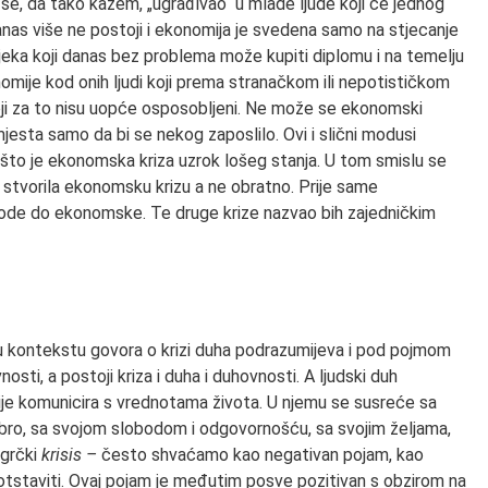
 se, da tako kažem, „ugrađivao“ u mlade ljude koji će jednog
 danas više ne postoji i ekonomija je svedena samo na stjecanje
eka koji danas bez problema može kupiti diplomu i na temelju
mije kod onih ljudi koji prema stranačkom ili nepotističkom
a koji za to nisu uopće osposobljeni. Ne može se ekonomski
jesta samo da bi se nekog zaposlilo. Ovi i slični modusi
 što je ekonomska kriza uzrok lošeg stanja. U tom smislu se
 stvorila ekonomsku krizu a ne obratno. Prije same
vode do ekonomske. Te druge krize nazvao bih zajedničkim
 u kontekstu govora o krizi duha podrazumijeva i pod pojmom
osti, a postoji kriza i duha i duhovnosti. A ljudski duh
ije komunicira s vrednotama života. U njemu se susreće sa
bro, sa svojom slobodom i odgovornošću, sa svojim željama,
 grčki
krisis –
često shvaćamo kao negativan pojam, kao
otstaviti. Ovaj pojam je međutim posve pozitivan s obzirom na