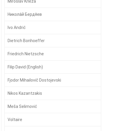
Miroslav Krleža
Никола́й Бердя́ев
Ivo Andrić
Dietrich Bonhoeffer
Friedrich Nietzsche
Filip David (English)
Fjodor Mihailovič Dostojevski
Nikos Kazantzakis
Meša Selimović
Voltaire