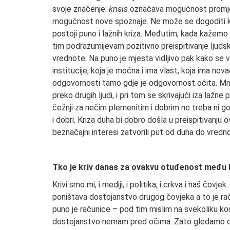
svoje značenje:
krisis
označava mogućnost promjene
mogućnost nove spoznaje. Ne može se dogoditi kr
postoji puno i lažnih kriza. Međutim, kada kažemo
tim podrazumijevam pozitivno preispitivanje ljudsk
vrednote. Na puno je mjesta vidljivo pak kako se vla
institucije, koja je moćna i ima vlast, koja ima nova
odgovornosti tamo gdje je odgovornost očita. Mnog
preko drugih ljudi, i pri tom se skrivajući iza lažne
čežnji za nečim plemenitim i dobrim ne treba ni go
i dobri. Kriza duha bi dobro došla u preispitivanju ov
beznačajni interesi zatvorili put od duha do vredn
Tko je kriv danas za ovakvu otuđenost među l
Krivi smo mi, i mediji, i politika, i crkva i naš č
poništava dostojanstvo drugog čovjeka a to je račun
puno je računice – pod tim mislim na svekoliku ko
dostojanstvo nemam pred očima. Zato gledamo odakl