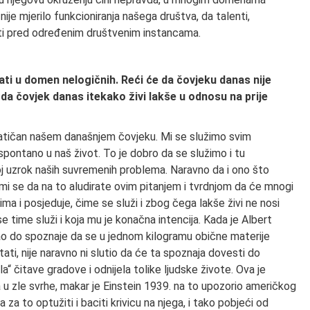
nije mjerilo funkcioniranja našega društva, da talenti,
sti pred određenim društvenim instancama.
i u domen nelogičnih. Reći će da čovjeku danas nije
o da čovjek danas itekako živi lakše u odnosu na prije
ematičan našem današnjem čovjeku. Mi se služimo svim
pontano u naš život. To je dobro da se služimo i tu
joj uzrok naših suvremenih problema. Naravno da i ono što
mi se da na to aludirate ovim pitanjem i tvrdnjom da će mnogi
ima i posjeduje, čime se služi i zbog čega lakše živi ne nosi
e time služi i koja mu je konačna intencija. Kada je Albert
o do spoznaje da se u jednom kilogramu obične materije
ati, nije naravno ni slutio da će ta spoznaja dovesti do
“ čitave gradove i odnijela tolike ljudske živote. Ova je
 u zle svrhe, makar je Einstein 1939. na to upozorio američkog
za to optužiti i baciti krivicu na njega, i tako pobjeći od