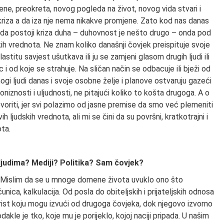
, preokreta, novog pogleda na život, novog vida stvari i
iza a da iza nje nema nikakve promjene. Zato kod nas danas
 da postoji kriza duha – duhovnost je nešto drugo – onda pod
ih vrednota. Ne znam koliko današnji čovjek preispituje svoje
stitu savjest ušutkava ili ju se zamjeni glasom drugih ljudi ili
c i od koje se strahuje. Na sličan način se odbacuje ili bježi od
i ljudi danas i svoje osobne želje i planove ostvaruju gazeći
 poniznosti i uljudnosti, ne pitajući koliko to košta drugoga. A o
voriti, jer svi polazimo od jasne premise da smo već plemeniti
ih ljudskih vrednota, ali mi se čini da su površni, kratkotrajni i
ota.
judima? Mediji? Politika? Sam čovjek?
ovjek. Mislim da se u mnoge domene života uvuklo ono što
ica, kalkulacija. Od posla do obiteljskih i prijateljskih odnosa
rist koju mogu izvući od drugoga čovjeka, dok njegovo izvorno
e je tko, koje mu je porijeklo, kojoj naciji pripada. U našim