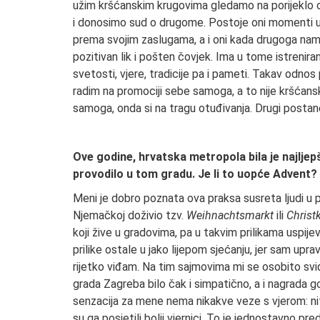
užim kršćanskim krugovima gledamo na porijeklo ob
i donosimo sud o drugome. Postoje oni momenti u
prema svojim zaslugama, a i oni kada drugoga namje
pozitivan lik i pošten čovjek. Ima u tome istrenirani
svetosti, vjere, tradicije pa i pameti. Takav od
radim na promociji sebe samoga, a to nije kršćansk
samoga, onda si na tragu otuđivanja. Drugi postane
Ove godine, hrvatska metropola bila je najljepš
provodilo u tom gradu. Je li to uopće Advent?
Meni je dobro poznata ova praksa susreta ljudi u p
Njemačkoj doživio tzv.
Weihnachtsmarkt
ili
Christ
koji žive u gradovima, pa u takvim prilikama uspijev
prilike ostale u jako lijepom sjećanju, jer sam up
rijetko viđam. Na tim sajmovima mi se osobito sv
grada Zagreba bilo čak i simpatično, a i nagrada g
senzacija za mene nema nikakve veze s vjerom: niti 
su ga posjetili bolji vjernici. To je jednostavno pre