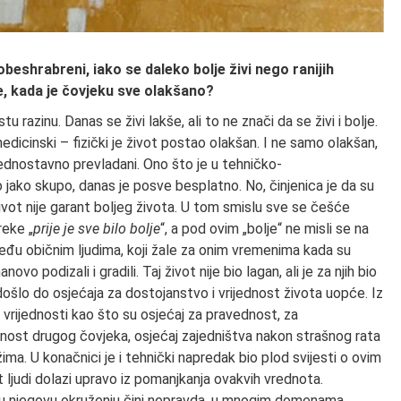
e obeshrabreni, iako se daleko bolje živi nego ranijih
e, kada je čovjeku sve olakšano?
u razinu. Danas se živi lakše, ali to ne znači da se živi i bolje.
edicinski – fizički je život postao olakšan. I ne samo olakšan,
jednostavno prevladani. Ono što je u tehničko-
 jako skupo, danas je posve besplatno. No, činjenica je da su
život nije garant boljeg života. U tom smislu sve se češće
reke „
prije je sve bilo bolje
“, a pod ovim „bolje“ ne misli se na
eđu običnim ljudima, koji žale za onim vremenima kada su
 podizali i gradili. Taj život nije bio lagan, ali je za njih bio
došlo do osjećaja za dostojanstvo i vrijednost života uopće. Iz
ge vrijednosti kao što su osjećaj za pravednost, za
bnost drugog čovjeka, osjećaj zajedništva nakon strašnog rata
a. U konačnici je i tehnički napredak bio plod svijesti o ovim
ljudi dolazi upravo iz pomanjkanja ovakvih vrednota.
e u njegovu okruženju čini nepravda, u mnogim domenama