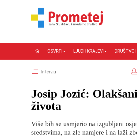
OSVRTI
LJUDI I KRAJEVI
DRUŠTVO 
Intervju
Josip Jozić: Olakšani
života
Više bih se usmjerio na izgubljeni osj
sredstvima, na zle namjere i na laži zbo