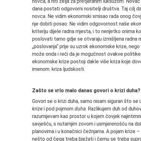
novca, a niti želja za pretjeranim luksuzom. Novac
dana postati odgovorni nositelji društva. Taj cilj
novca. Ne vidim ekonomski smisao rada onog čovj
nje dobiti posao. Ne vidim odgovornost naše ekono
kriteriju dijele radna mjesta, i to nerijetko onim
poslovati tamo gdje se otvaraju izmišljena radna m
„poslovanja“ prije su uzrok ekonomske krize, nego
može onda i reći da je mogućnost ovakve politike
ekonomske krize postoji dakle više kriza koje do
imenom: kriza ljudskosti.
Zašto se vrlo malo danas govori o krizi duha?
Govori se o krizi duha, samo nisam siguran što se
krize
i pod pojmom
duha
. Razlikujem duh od duhovn
razumijevam kao prostor u kojem čovjek najintimn
savješću, s nutarnjim zovom i usmjerenošću na do
planovima i u konačnici čežnjama. A pojam krize –
nešto od čega treba bježati i čemu se treba supr