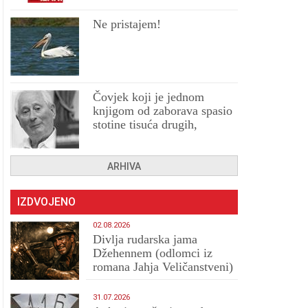
Ne pristajem!
Čovjek koji je jednom
knjigom od zaborava spasio
stotine tisuća drugih,
prokletih i uništenih
ARHIVA
IZDVOJENO
02.08.2026
Divlja rudarska jama
Džehennem (odlomci iz
romana Jahja Veličanstveni)
31.07.2026