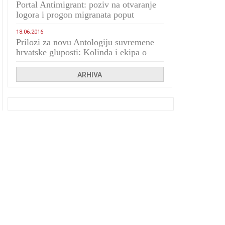
Portal Antimigrant: poziv na otvaranje
logora i progon migranata poput
bijesnih kerova
18.06.2016
Prilozi za novu Antologiju suvremene
hrvatske gluposti: Kolinda i ekipa o
navijačkim huliganima
ARHIVA