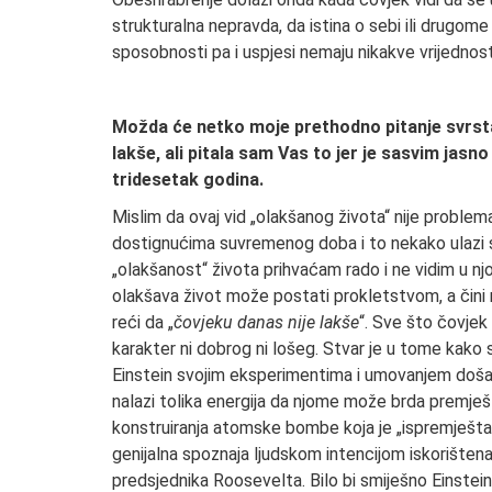
strukturalna nepravda, da istina o sebi ili drugome 
sposobnosti pa i uspjesi nemaju nikakve vrijedno
Možda će netko moje prethodno pitanje svrstat
lakše, ali pitala sam Vas to jer je sasvim jasn
tridesetak godina.
Mislim da ovaj vid „olakšanog života“ nije probl
dostignućima suvremenog doba i to nekako ulazi s
„olakšanost“ života prihvaćam rado i ne vidim u n
olakšava život može postati prokletstvom, a čini 
reći da „
čovjeku danas nije lakše
“. Sve što čovjek 
karakter ni dobrog ni lošeg. Stvar je u tome kako s
Einstein svojim eksperimentima i umovanjem doša
nalazi tolika energija da njome može brda premješt
konstruiranja atomske bombe koja je „ispremještala
genijalna spoznaja ljudskom intencijom iskorištena
predsjednika Roosevelta. Bilo bi smiješno Einsteina 