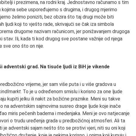
itelji i prezimena, na rodni kraj. Jednostavno računamo s tim
 kojima sebe uspoređujemo s drugima, i drugog mjerimo
rno želimo poniziti, bez obzira što taj drugi može biti
h ljudi koji to vješto rade, skrivajući se čak iza simbola
nos prema drugome nazivam računicom, jer ponižavanjem drugoga
i stav. Ili, kada ti kod drugog sve postane važnije od njega
 sve ono što on nije.
i adventski grad. Na tisuće ljudi iz BiH je vikende
redbožićno vrijeme, jer sam više puta i u više gradova u
kindlmarkt
. To je u određenom smislu i korisno za one ljude
aju kupiti jelku ili nakit za božićne praznike. Meni su takve
ravo na adventskim sajmovima susreo drage ljude koje inače
iđao miris pečenih badema i medenjaka. Meni je ovo natjecanje
ovori o trudu uređenja grada u predbožićnoj atmosferi. Ali ta
je adventski sajam nešto što se protivi vjeri, niti su oni koji
dbožićno druženje, koje je nekima korisno, i onima koji kupuju i