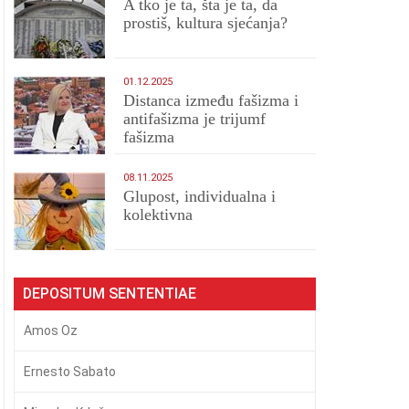
A tko je ta, šta je ta, da
prostiš, kultura sjećanja?
01.12.2025
Distanca između fašizma i
antifašizma je trijumf
fašizma
08.11.2025
Glupost, individualna i
kolektivna
DEPOSITUM SENTENTIAE
Amos Oz
Ernesto Sabato