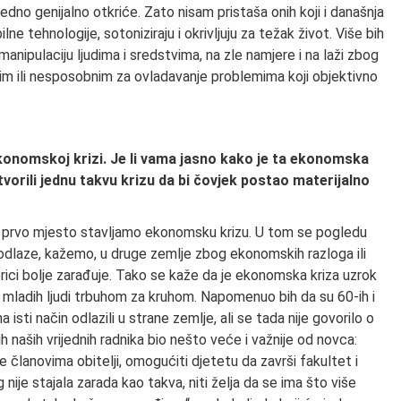
edno genijalno otkriće. Zato nisam pristaša onih koji i današnja
ne tehnologije, sotoniziraju i okrivljuju za težak život. Više bih
manipulaciju ljudima i sredstvima, na zle namjere i na laži zbog
škim ili nesposobnim za ovladavanje problemima koji objektivno
konomskoj krizi. Je li vama jasno kako je ta ekonomska
stvorili jednu takvu krizu da bi čovjek postao materijalno
a prvo mjesto stavljamo ekonomsku krizu. U tom se pogledu
odlaze, kažemo, u druge zemlje zbog ekonomskih razloga ili
rici bolje zarađuje. Tako se kaže da je ekonomska kriza uzrok
 mladih ljudi trbuhom za kruhom. Napomenuo bih da su 60-ih i
 isti način odlazili u strane zemlje, ali se tada nije govorilo o
h naših vrijednih radnika bio nešto veće i važnije od novca:
je članovima obitelji, omogućiti djetetu da završi fakultet i
nije stajala zarada kao takva, niti želja da se ima što više