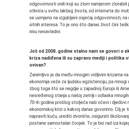
odgovornosti onih koji su zlom namjerom zlorabili j
otkrića u svrhu lakšeg života, od interneta do mobil
se usmjerio na izgubljeni osjećaj odgovornosti, na 
sitnih interesa. To je ono što danas život čini te
nisu nesavladivi.
Još od 2008. godine stalno nam se govori o e
kriza nadiđena ili su zapravo mediji i politika 
ovisan?
Zanimljivo je da među mnogim vidljivim krizama n
ekonomija veže za ljudsku egzistenciju, pa mnogi 
zbog toga što se negdje u zapadnoj Europi ili Ame
nesređenog stanja u našoj zemlji i odlaska mnogih
70-ih godina prošlog stoljeća naši očevi i djedovi na
ekonomskoj krizi o kakvoj danas govorimo. Cilj je ti
napraviti kuću, urediti dvorište, osigurati školovan
postane samostalan čovjek. To je bio rad iza kojeg 