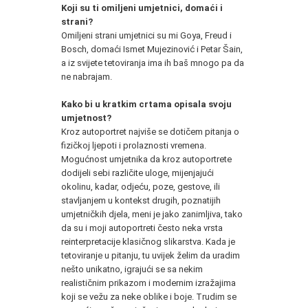
Koji su ti omiljeni umjetnici, domaći i
strani?
Omiljeni strani umjetnici su mi Goya, Freud i
Bosch, domaći Ismet Mujezinović i Petar Šain,
a iz svijete tetoviranja ima ih baš mnogo pa da
ne nabrajam.
Kako bi u kratkim crtama opisala svoju
umjetnost?
Kroz autoportret najviše se dotičem pitanja o
fizičkoj ljepoti i prolaznosti vremena.
Mogućnost umjetnika da kroz autoportrete
dodijeli sebi različite uloge, mijenjajući
okolinu, kadar, odjeću, poze, gestove, ili
stavljanjem u kontekst drugih, poznatijih
umjetničkih djela, meni je jako zanimljiva, tako
da su i moji autoportreti često neka vrsta
reinterpretacije klasičnog slikarstva. Kada je
tetoviranje u pitanju, tu uvijek želim da uradim
nešto unikatno, igrajući se sa nekim
realističnim prikazom i modernim izražajima
koji se vežu za neke oblike i boje. Trudim se