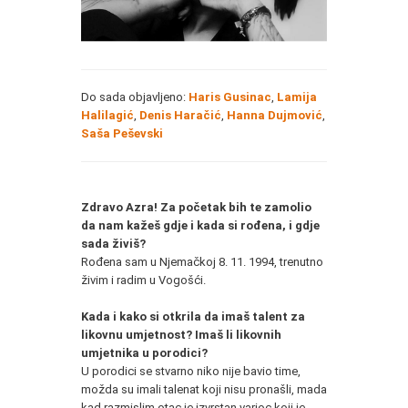
Do sada objavljeno:
Haris Gusinac
,
Lamija
Halilagić
,
Denis Haračić
,
Hanna Dujmović
,
Saša Peševski
Zdravo Azra! Za početak bih te zamolio
da nam kažeš gdje i kada si rođena, i gdje
sada živiš?
Rođena sam u Njemačkoj 8. 11. 1994, trenutno
živim i radim u Vogošći.
Kada i kako si otkrila da imaš talent za
likovnu umjetnost? Imaš li likovnih
umjetnika u porodici?
U porodici se stvarno niko nije bavio time,
možda su imali talenat koji nisu pronašli, mada
kad razmislim otac je izvrstan varioc koji je