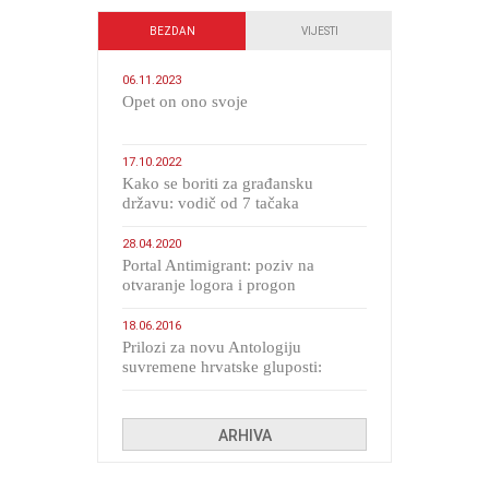
BEZDAN
VIJESTI
06.11.2023
​Opet on ono svoje
17.10.2022
Kako se boriti za građansku
državu: vodič od 7 tačaka
28.04.2020
Portal Antimigrant: poziv na
otvaranje logora i progon
migranata poput bijesnih kerova
18.06.2016
Prilozi za novu Antologiju
suvremene hrvatske gluposti:
Kolinda i ekipa o navijačkim
huliganima
ARHIVA