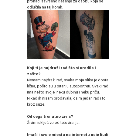
pronaći savršeno rješenje za osobu koja se
odlučila na taj korak.
Koji ti je najdraži rad što si uradila i
zašto?
Nemam najdraži rad, svaka moja slika je dosta
lična, pošto su u pitanju autoportreti. Svaki rad
ima nešto svoje, neku dubinu i neku priču.
Nikad ih nisam prodavala, osim jedan rad i to
kroz suze.
Od čega trenutno živiš?
Živim isključivo od tetoviranja.
Imaš li svoje mjesto na internetu gdje ljudi