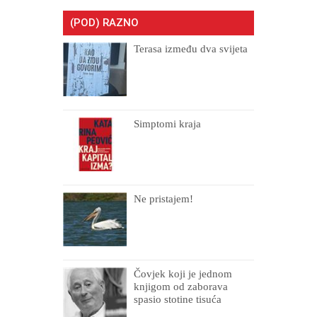
(POD) RAZNO
Terasa između dva svijeta
Simptomi kraja
Ne pristajem!
Čovjek koji je jednom
knjigom od zaborava
spasio stotine tisuća
drugih, prokletih i