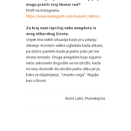
mogu pratiti tvoj likovni rad?
Profil na Instagramu
https://www.instagram.com/kazumi_tattoo/
.
Za kraj nam ispričaj neku anegdotu iz
svog slikarskog života.
Uvijek ima nekih situacija kada je u pitanju
slikanje. Koristim velika ogledala kada slikam,
pa dobro pamtim kada je jedno palo jer me
dosta izrezalo. Druga anegdota koju sigurno
neću zaboraviti dogodila se na izložbi, kada
mi nisu dozvolili da izložim jednu sliku jer je,
kako je objašnjenjo, “izrazito naga”. Nigdje
kao u Bosni.
Boris Lalić, Prometej.ba