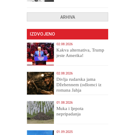
uništenih
ARHIVA
IZDVOJENO
02.08.2026
Kakva alternativa, Trump
jeste Amerika!
02.08.2026
Divlja rudarska jama
Džehennem (odlomci iz
romana Jahja
Veličanstveni)
01.08.2026
Muka i ljepota
nepripadanja
01.09.2025