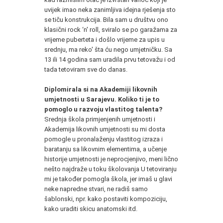
uvijek imao neka zanimljiva idejna rješenja sto
se tiču konstrukcija. Bila sam u društvu ono
klasični rock ‘n' roll, sviralo se po garažama za
vrijeme puberteta i došlo vrijeme za upis u
srednju, ma reko' šta ću nego umjetničku. Sa
13 ili 14 godina sam uradila prvu tetovažu i od
tada tetoviram sve do danas.
Diplomirala si na Akademiji likovnih
umjetnosti u Sarajevu. Koliko ti je to
pomoglo u razvoju vlastitog talenta?
Srednja škola primjenjenih umjetnosti i
Akademija likovnih umjetnosti su mi dosta
pomogle u pronalaženju vlastitog izraza i
baratanju sa likovnim elementima, a učenje
historije umjetnosti je neprocjenjivo, meni lično
nešto najdraže u toku školovanja U tetoviranju
mi je također pomogla škola, jer imaš u glavi
neke napredne stvari, ne radiš samo
šablonski, npr. kako postaviti kompoziciju,
kako uraditi skicu anatomski itd.