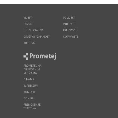
VIJESTI
POVIJEST
OSVRTI
INTERVJU
LJUDI I KRAJEVI
PRIJEVODI
DRUŠTVO I ZNANOST
COPY/PASTE
KULTURA
PROMETEJ NA
DRUŠTVENIM
MREŽAMA
O NAMA
IMPRESSUM
KONTAKT
DONIRAJ
PRENOŠENJE
TEKSTOVA