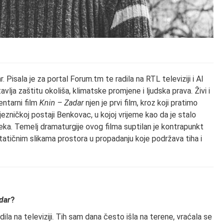
. Pisala je za portal Forum.tm te radila na RTL televiziji i Al
lja zaštitu okoliša, klimatske promjene i ljudska prava. Živi i
ntarni film
Knin – Zadar
njen je prvi film, kroz koji pratimo
jezničkoj postaji Benkovac, u kojoj vrijeme kao da je stalo
ka. Temelj dramaturgije ovog filma suptilan je kontrapunkt
statičnim slikama prostora u propadanju koje podržava tiha i
dar
?
ila na televiziji. Tih sam dana često išla na terene, vraćala se