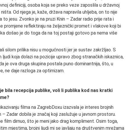
avnoj definiciji, osoba koja se preko veze zaposlila u državnoj
ništa. Od njega je, kaže, država napravila uhljeba, on to nije
a to jesu. Zvonko je na pruzi Knin – Zadar radio prije rata i
 promjene reflektiraju na željeznički promet i vlakove koji bi
jeka došao je do toga da na toj postaji gotovo pa nema više
ali silom prilika nisu u mogućnosti jer je sustav zakržljao. S
h ljudi koja dolazi na pozicije upravo zbog stranačkih iskaznica,
da je ova druga skupina postala puno dominantnija, što, u
e, ne daje razloga za optimizam.
bila recepcija publike, voli li publika kod nas kratki
jime?
rikazivanju filma na ZagrebDoxu izazvala je interes brojnih
 – Zadar dobila je značaj koji zaslužuje u javnom prostoru.
 ih je film dirnuo, što je meni jako drag kompliment. Osim toga,
tim mjestima, brojni ljudi mi se javljaju na društvenim mrežama