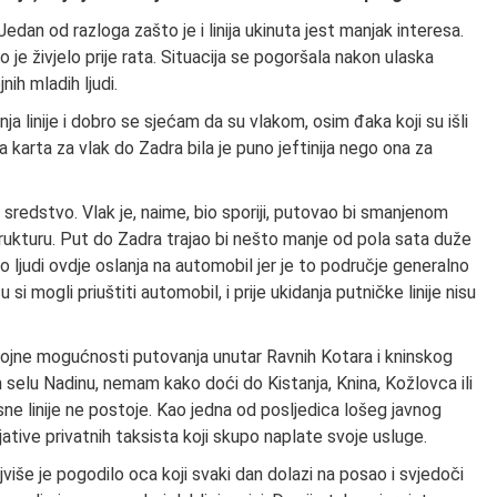
Jedan od razloga zašto je i linija ukinuta jest manjak interesa.
o je živjelo prije rata. Situacija se pogoršala nakon ulaska
nih mladih ljudi.
ja linije i dobro se sjećam da su vlakom, osim đaka koji su išli
a karta za vlak do Zadra bila je puno jeftinija nego ona za
o sredstvo. Vlak je, naime, bio sporiji, putovao bi smanjenom
strukturu. Put do Zadra trajao bi nešto manje od pola sata duže
ljudi ovdje oslanja na automobil jer je to područje generalno
si mogli priuštiti automobil, i prije ukidanja putničke linije nisu
rojne mogućnosti putovanja unutar Ravnih Kotara i kninskog
 selu Nadinu, nemam kako doći do Kistanja, Knina, Kožlovca ili
ne linije ne postoje. Kao jedna od posljedica lošeg javnog
jative privatnih taksista koji skupo naplate svoje usluge.
 najviše je pogodilo oca koji svaki dan dolazi na posao i svjedoči