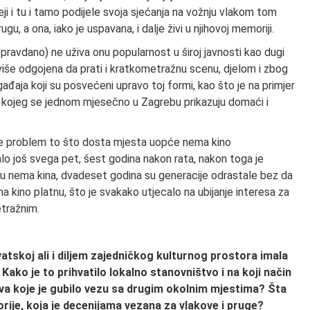
deji i tu i tamo podijele svoja sjećanja na vožnju vlakom tom
u, a ona, iako je uspavana, i dalje živi u njihovoj memoriji.
ravdano) ne uživa onu popularnost u široj javnosti kao dugi
 više odgojena da prati i kratkometražnu scenu, djelom i zbog
đaja koji su posvećeni upravo toj formi, kao što je na primjer
kojeg se jednom mjesečno u Zagrebu prikazuju domaći i
 je problem to što dosta mjesta uopće nema kino
alo još svega pet, šest godina nakon rata, nakon toga je
u nema kina, dvadeset godina su generacije odrastale bez da
 kino platnu, što je svakako utjecalo na ubijanje interesa za
tražnim.
vatskoj ali i diljem zajedničkog kulturnog prostora imala
Kako je to prihvatilo lokalno stanovništvo i na koji način
ištva koje je gubilo vezu sa drugim okolnim mjestima? Šta
orije, koja je decenijama vezana za vlakove i pruge?