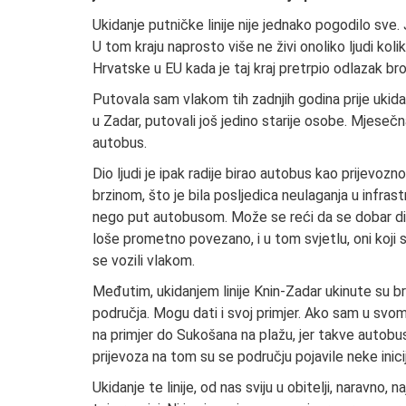
Ukidanje putničke linije nije jednako pogodilo sve. 
U tom kraju naprosto više ne živi onoliko ljudi kolik
Hrvatske u EU kada je taj kraj pretrpio odlazak broj
Putovala sam vlakom tih zadnjih godina prije ukidan
u Zadar, putovali još jedino starije osobe. Mjesečn
autobus.
Dio ljudi je ipak radije birao autobus kao prijevozn
brzinom, što je bila posljedica neulaganja u infra
nego put autobusom. Može se reći da se dobar dio 
loše prometno povezano, i u tom svjetlu, oni koji su 
se vozili vlakom.
Međutim, ukidanjem linije Knin-Zadar ukinute su b
područja. Mogu dati i svoj primjer. Ako sam u svom
na primjer do Sukošana na plažu, jer takve autobus
prijevoza na tom su se području pojavile neke inici
Ukidanje te linije, od nas sviju u obitelji, naravno,