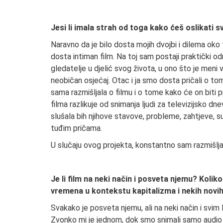
Jesi li imala strah od toga kako ćeš oslikati sv
Naravno da je bilo dosta mojih dvojbi i dilema oko 
dosta intiman film. Na toj sam postaji praktički o
gledatelje u djelić svog života, u ono što je meni
neobičan osjećaj. Otac i ja smo dosta pričali o to
sama razmišljala o filmu i o tome kako će on biti
filma razlikuje od snimanja ljudi za televizijsko d
slušala bih njihove stavove, probleme, zahtjeve, sut
tuđim pričama.
U slučaju ovog projekta, konstantno sam razmišlj
Je li film na neki način i posveta njemu? Koli
vremena u kontekstu kapitalizma i nekih novih
Svakako je posveta njemu, ali na neki način i svim 
Zvonko mi je jednom, dok smo snimali samo audio in