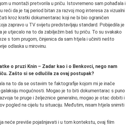
egom u montaži pretvorila u priču. Istovremeno sam pohađala i
eći da je taj period bitan za razvoj mog interesa za vizualni
ričati kroz kratki dokumentarac koji ne bi bio ograničen
a koja zapravo u TV svijetu predstavljaju standard. Pobijedila je
a je utjecalo na to da zabilježim baš tu priču. To su svakako
eze s tom prugom, činjenica da sam htjela i učiniti nešto
ije odlaska u mirovinu.
tke o pruzi Knin – Zadar kao i o Benkovci, nego nam
riču. Zašto si se odlučila za ovaj postupak?
la na to da se ostavim te faktografije kojom mi je inače
nu galaksiju mogućnosti. Mogao je to biti dokumentarac s puno
azvoja te pruge i željeznice generalno, mogao je otac dobiti i
v pogled na cijelu tu situaciju. Međutim, nisam htjela snimiti
a neće previše pojašnjavati i u tom kontekstu, ovaj film