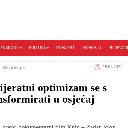
I ZNANOST
KULTURA
POVIJEST
INTERVJU
PRIJEVODI
18.04.2023
Vanja Šunjić
lijeratni optimizam se s
sformirati u osjećaj
e kratki dokumentarni film Knin – Zadar, kroz