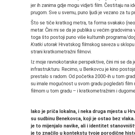
jer ih zanima gdje mogu vidjeti film. Čestitaju na i
prugom. Sve u svemu, puno ljudi je vezano za tu prug
Što se tiče kratkog metra, ta forma svakako (neop
metar. Čini mi se da je publika u većim gradovima
toga što postoji puno više kulturnih programa/doga
Kratki utorak
Hrvatskog filmskog saveza u sklopu 
strani kratkometražni filmovi.
Iz moje ravnokotarske perspektive, čini mi se da
infrastrukturu. Recimo, u Benkovcu je kino postoj
prestalo s radom. Od početka 2000-ih u tom grad
su imale mogućnost u svom gradu pogledati film na
filmom u tom gradu – i kratkometražnim i dugome
Iako je priča lokalna, i neka druga mjesta u Hr
su sudbinu Benekovca, koji je ostao bez vlaka. 
je to mijenjalo navike, ali i identitet stanovn
je to značilo u kontekstu tvoje porodične hist