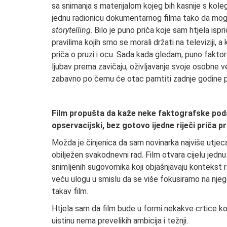
sa snimanja s materijalom kojeg bih kasnije s kol
jednu radionicu dokumentarnog filma tako da mogu r
storytelling
. Bilo je puno priča koje sam htjela isp
pravilima kojih smo se morali držati na televiziji, 
priča o pruzi i ocu. Sada kada gledam, puno faktor
ljubav prema zavičaju, oživljavanje svoje osobne v
zabavno po čemu će otac pamtiti zadnje godine pr
Film propušta da kaže neke faktografske poda
opservacijski, bez gotovo ijedne riječi priča p
Možda je činjenica da sam novinarka najviše utjeca
obilježen svakodnevni rad. Film otvara cijelu jed
snimljenih sugovornika koji objašnjavaju kontekst r
veću ulogu u smislu da se više fokusiramo na njego
takav film.
Htjela sam da film bude u formi nekakve crtice koj
uistinu nema prevelikih ambicija i težnji.