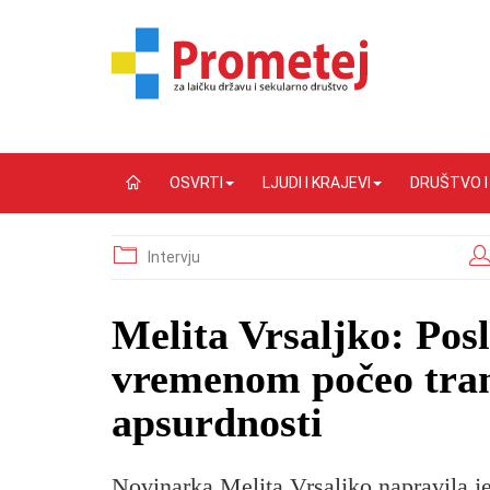
OSVRTI
LJUDI I KRAJEVI
DRUŠTVO 
Intervju
​Melita Vrsaljko: Pos
vremenom počeo tran
apsurdnosti
Novinarka Melita Vrsaljko napravila j