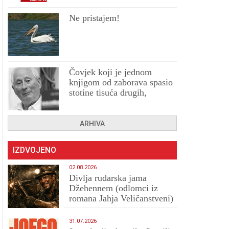
Ne pristajem!
Čovjek koji je jednom
knjigom od zaborava spasio
stotine tisuća drugih,
prokletih i uništenih
ARHIVA
IZDVOJENO
02.08.2026
Divlja rudarska jama
Džehennem (odlomci iz
romana Jahja Veličanstveni)
31.07.2026