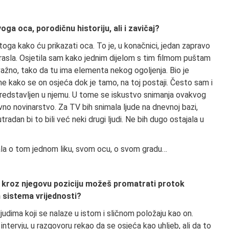
oga oca, porodičnu historiju, ali i zavičaj?
toga kako ću prikazati oca. To je, u konačnici, jedan zapravo
drasla. Osjetila sam kako jednim dijelom s tim filmom puštam
 važno, tako da tu ima elementa nekog ogoljenja. Bio je
me kako se on osjeća dok je tamo, na toj postaji. Često sam i
 predstavljen u njemu. U tome se iskustvo snimanja ovakvog
nevno novinarstvo. Za TV bih snimala ljude na dnevnoj bazi,
radan bi to bili već neki drugi ljudi. Ne bih dugo ostajala u
ala o tom jednom liku, svom ocu, o svom gradu…
ko kroz njegovu poziciju možeš promatrati protok
 sistema vrijednosti?
ljudima koji se nalaze u istom i sličnom položaju kao on.
tervju, u razgovoru rekao da se osjeća kao uhljeb, ali da to