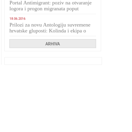
Portal Antimigrant: poziv na otvaranje
logora i progon migranata poput
bijesnih kerova
18.06.2016
Prilozi za novu Antologiju suvremene
hrvatske gluposti: Kolinda i ekipa o
navijačkim huliganima
ARHIVA