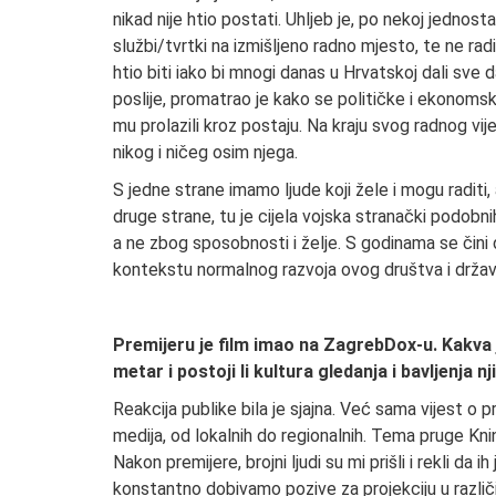
nikad nije htio postati. Uhljeb je, po nekoj jednost
službi/tvrtki na izmišljeno radno mjesto, te ne radi 
htio biti iako bi mnogi danas u Hrvatskoj dali sve d
poslije, promatrao je kako se političke i ekonomske
mu prolazili kroz postaju. Na kraju svog radnog vi
nikog i ničeg osim njega.
S jedne strane imamo ljude koji žele i mogu raditi, 
druge strane, tu je cijela vojska stranački podobni
a ne zbog sposobnosti i želje. S godinama se čini 
kontekstu normalnog razvoja ovog društva i držav
Premijeru je film imao na ZagrebDox-u. Kakva je 
metar i postoji li kultura gledanja i bavljenja n
Reakcija publike bila je sjajna. Već sama vijest o p
medija, od lokalnih do regionalnih. Tema pruge Knin
Nakon premijere, brojni ljudi su mi prišli i rekli da
konstantno dobivamo pozive za projekciju u različi