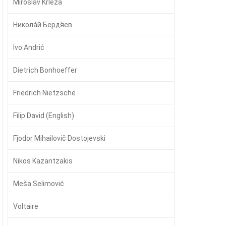
Miroslav Krleža
Никола́й Бердя́ев
Ivo Andrić
Dietrich Bonhoeffer
Friedrich Nietzsche
Filip David (English)
Fjodor Mihailovič Dostojevski
Nikos Kazantzakis
Meša Selimović
Voltaire