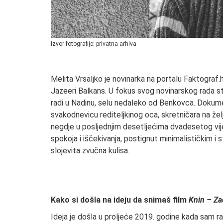
Izvor fotografije: privatna arhiva
Melita Vrsaljko je novinarka na portalu Faktograf.hr
Jazeeri Balkans. U fokus svog novinarskog rada stav
radi u Nadinu, selu nedaleko od Benkovca. Dokume
svakodnevicu rediteljkinog oca, skretničara na žel
negdje u posljednjim desetljećima dvadesetog vije
spokoja i iščekivanja, postignut minimalističkim i 
slojevita zvučna kulisa.
Kako si došla na ideju da snimaš film
Knin – Za
Ideja je došla u proljeće 2019. godine kada sam rad