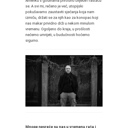
Ameriku s godinama prirodno blijede i rastaču
se. A svi mi, rečeno je već, utopijski
pokušavamo zaustaviti sjećanja koja nam
izmiču, držati se za njih kao za konopac koji
nas makar prividno drži u nekom minulom
vremenu. Ogoljeno do kraja, u prošlosti
nećemo umrijeti, u budućnosti hoćemo
sigurno.
Mnoge nesreće su nas u vremenu rata i