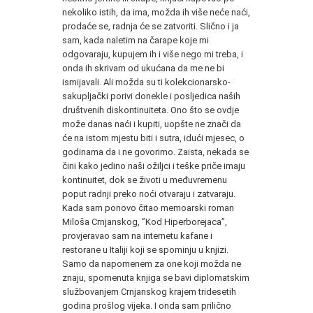
nekoliko istih, da ima, možda ih više neće naći,
prodaće se, radnja će se zatvoriti. Slično i ja
sam, kada naletim na čarape koje mi
odgovaraju, kupujem ih i više nego mi treba, i
onda ih skrivam od ukućana da me ne bi
ismijavali. Ali možda su ti kolekcionarsko-
sakupljački porivi donekle i posljedica naših
društvenih diskontinuiteta. Ono što se ovdje
može danas naći i kupiti, uopšte ne znači da
će na istom mjestu biti i sutra, idući mjesec, o
godinama da i ne govorimo. Zaista, nekada se
čini kako jedino naši ožiljci i teške priče imaju
kontinuitet, dok se životi u međuvremenu
poput radnji preko noći otvaraju i zatvaraju.
Kada sam ponovo čitao memoarski roman
Miloša Crnjanskog, ”Kod Hiperborejaca”,
provjeravao sam na internetu kafane i
restorane u Italiji koji se spominju u knjizi.
Samo da napomenem za one koji možda ne
znaju, spomenuta knjiga se bavi diplomatskim
službovanjem Crnjanskog krajem tridesetih
godina prošlog vijeka. I onda sam prilično