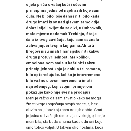
cijela priča o vašoj kući i očevim
principima jedna od najdražih koje sam
čula. Ne bi bilo loše danas niti bilo kada
drugo imati krov nad glavom tamo gdje
dolazi cijeli svijet da se divi, u Dub
r
ovnik,
malo mjesto nadomak Trebinja
, što je
šala iz tvog zavičaja, koju sam saznala
zahvaljujući tvojim knjigama.
A
li tati
Bregovi nisu imali finansijsku niti kakvu
drugu protuvrijednost. Ma koliko u
emoci
o
nalnom smislu baštiniti takvu
principijelnost koja je dobila tri romana,
bilo opterećujuće, koliko je istovremeno
bilo važno u ovom nevremenu imati
najrođenijeg, koji svojim primjerom
pokazuje kako nije sve na prodaju?
Meni je važno da sam shvatio kako ne mogu
živjeti vizije i osjećanja svojih roditelja, bez
obzira na ljubav koju sam od njih dobio. Smrt
je jedna od važnijih dimenzija ove knjige, bar je
meni bila, šta bude s nama kada odu oni koje
smo toliko voljeli. U takvim okolnostima, kuća