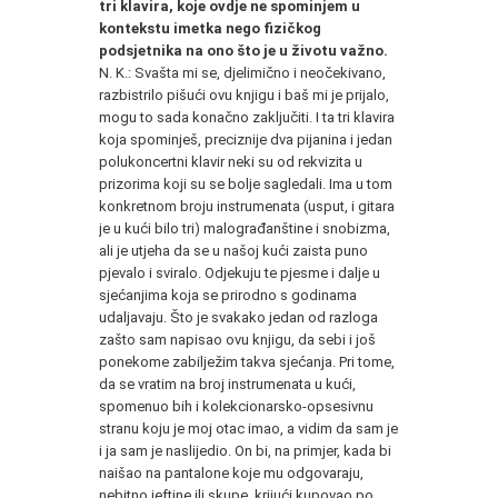
tri klavira, koje ovdje ne spominjem u
kontekstu imetka nego fizičkog
podsjetnika na ono što je u životu važno.
N. K.: Svašta mi se, djelimično i neočekivano,
razbistrilo pišući ovu knjigu i baš mi je prijalo,
mogu to sada konačno zaključiti. I ta tri klavira
koja spominješ, preciznije dva pijanina i jedan
polukoncertni klavir neki su od rekvizita u
prizorima koji su se bolje sagledali. Ima u tom
konkretnom broju instrumenata (usput, i gitara
je u kući bilo tri) malograđanštine i snobizma,
ali je utjeha da se u našoj kući zaista puno
pjevalo i sviralo. Odjekuju te pjesme i dalje u
sjećanjima koja se prirodno s godinama
udaljavaju. Što je svakako jedan od razloga
zašto sam napisao ovu knjigu, da sebi i još
ponekome zabilježim takva sjećanja. Pri tome,
da se vratim na broj instrumenata u kući,
spomenuo bih i kolekcionarsko-opsesivnu
stranu koju je moj otac imao, a vidim da sam je
i ja sam je naslijedio. On bi, na primjer, kada bi
naišao na pantalone koje mu odgovaraju,
nebitno jeftine ili skupe, krijući kupovao po