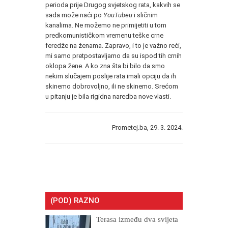
perioda prije Drugog svjetskog rata, kakvih se
sada može naći po
YouTubeu
i sličnim
kanalima. Ne možemo ne primijetiti u tom
predkomunističkom vremenu teške crne
feredže na ženama. Zapravo, i to je važno reći,
mi samo pretpostavljamo da su ispod tih crnih
oklopa žene. A ko zna šta bi bilo da smo
nekim slučajem poslije rata imali opciju da ih
skinemo dobrovoljno, ili ne skinemo. Srećom
u pitanju je bila rigidna naredba nove vlasti.
Prometej.ba, 29. 3. 2024.
(POD) RAZNO
Terasa između dva svijeta