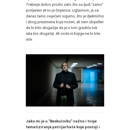
Trebinje dobro prošlo zato što su ljudi ”samo”
protjerani ali to je činjenica. Uglavnom, ja se
danas tamo osjećam sigurno, što je djelimično
i zbog prezimena koje nosim, ali sam ubijeđen
da bi bilo drugačije da je u tom gradiću tok
rata bio drugačiji. Ali onda ni knjige ne bi bile
iste.
Jako mi je u "Beskućniku" važno i tvoje
tematiziranje patrijarhata koje postoji i