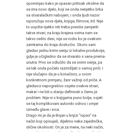
spominjao kako je opasan pritisak okoline da
se ima novo djelo, koji se onda nerijetko brka
sa stvaralačkim nabojem, i onda ljudi nazor
isporučuju nova djela, knjige, filmove, itd. Nije
to uopšte rijetko niti treba previše zamjeriti
takve stvari, na kraju krajeva svima nam se
takvo nešto desi, nije se rodio ko je ovakvim
zamkama do kraja doskočio. Skoro sam
gledao jednu krimi-seriju iz lokalne produkcije,
gdje je očigledno da se stvaralo s vana-prema-
unutra. Prvo se odlučilo da se snimi serija, pa
se tek onda počelo razmišljati o samoj priči. I
nije slučajno da je u konačnici, u ovom
konkretnom primjeru, žanr važniji od priče. A
gledaoci nepogrešivo osjete ovakve stvari,
makar i ne bili u stanju definisati u čemu je
problem. Nije ni s knjigama puno bolje, osjeti
se taj komplikovani autorski odnos i omjer
između glave i srca.
Drago mi je da je Bojan u knjizi ”ispao” na
način koji opisuješ, dijelimo neke zajedničke,
slične okolnosti. On je za mene, na neki način,