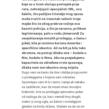
koje su u tvom slučaju postojale prije
rata, zahvaljujući specijalisti ORL, ocu
Kabilu, što pažljive čitatelje tvog opusa
može vratiti na trenutak radosti tvoje
majke što će zbog prebrze vožnje oca
kazniti policija, a što je naravno, prilikom
legitimisanja, palo u vodu.
(
Amarcord
) Za
osvještavanje minulih privilegija, o čemu i
pišeš, bila je iznimno korisna Amerika i
specifično iskustvo. Ali ne bih ja bila tako
skromna, ne postoji džaba ona
– budala
u
Rim, budala iz Rima. Ako ne posjedujemo
kapacitete za određene vrste spoznaja,
džaba nam sve iskustvo ovog svijeta.
Dugo sam se kanio da šire i dublje progovorim
o privilegijama s kojima sam odrastao.
Spominjao sam ih tu i tamo i ranije ali nekako
sa zadrškom, kao da nisam imao dovoljno
hrabrosti. A te su privilegije vjerovatno jedan
od razloga da i ja, kao i nemali broj drugih,
svako iz svog ugla, sa žalom i nostalgijom
gledam na bivšu državu. Slažem se da se svi