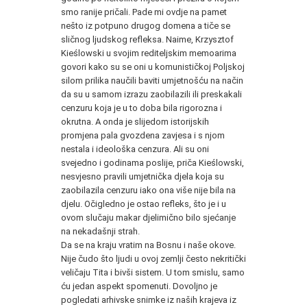
smo ranije pričali. Pade mi ovdje na pamet
nešto iz potpuno drugog domena a tiče se
sličnog ljudskog refleksa. Naime, Krzysztof
Kieślowski u svojim rediteljskim memoarima
govori kako su se oni u komunističkoj Poljskoj
silom prilika naučili baviti umjetnošću na način
da su u samom izrazu zaobilazili ili preskakali
cenzuru koja je u to doba bila rigorozna i
okrutna. A onda je slijedom istorijskih
promjena pala gvozdena zavjesa i s njom
nestala i ideološka cenzura. Ali su oni
svejedno i godinama poslije, priča Kieślowski,
nesvjesno pravili umjetnička djela koja su
zaobilazila cenzuru iako ona više nije bila na
djelu. Očigledno je ostao refleks, što je i u
ovom slučaju makar djelimično bilo sjećanje
na nekadašnji strah.
Da se na kraju vratim na Bosnu i naše okove.
Nije čudo što ljudi u ovoj zemlji često nekritički
veličaju Tita i bivši sistem. U tom smislu, samo
ću jedan aspekt spomenuti. Dovoljno je
pogledati arhivske snimke iz naših krajeva iz