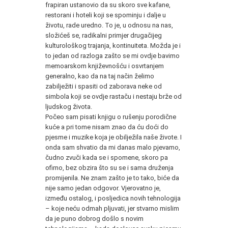
frapiran ustanovio da su skoro sve kafane,
restorani i hoteli koji se spominju i dalje u
životu, rade uredno. To je, u odnosu na nas,
složićeš se, radikalni primjer drugačijeg
kulturološkog trajanja, kontinuiteta. Možda je i
to jedan od razloga zašto se mi ovdje bavimo
memoarskom književnošću i osvrtanjem
generalno, kao da na taj način želimo
zabilježiti i spasiti od zaborava neke od
simbola koji se ovdje rastaču i nestaju brže od
ljudskog života.
Počeo sam pisati knjigu o rušenju porodične
kuće a pri tome nisam znao da ću doći do
pjesme i muzike koja je obilježila naše živote. I
onda sam shvatio da mi danas malo pjevamo,
čudno zvuči kada se i spomene, skoro pa
ofirno, bez obzira što su se i sama druženja
promijenila. Ne znam zašto je to tako, biće da
nije samo jedan odgovor. Vjerovatno je,
između ostalog, i posljedica novih tehnologija
– koje neću odmah pljuvati, jer stvarno mislim
da je puno dobrog došlo s novim