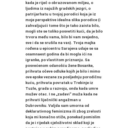
kada je riječ o obrazovanom miljeu, o
ljudima iz najužih gradskih jezgri, o
patrijarhatu u tvojoj porodici koja je iz
moje perspektive idealna slika porodice (i
zahvaljujući tome što je tako zaista bilo,
mogli ste se toliko posvetiti kući, da je bilo
trvora među vama, bilo bi vam svejedno,
sve i da se srušila na vas). Tvoja majka
rođena u epicentru Sarajeva udaje se sa
osamnaest godina da bi mogla ići na
igranke, po vlastitom priznanju. Sa
posvećenom odanošću žene Bosanke,
prihvata očeve odluke kojih je bilo i mimo
ove epske vezane za posljednju porodičnu
kuću, prihvata povratak u Trebinje iz
Tuzle, grada u razvoju, onda kada umre
mužev otac. I ne
„
zadavi
“
muža kada ne
prihvati liječnički angažman u
Dubrovniku. Valjda sam umorna od
deklarativnog feminizma ili zbog zrelosti
koja mi konačno stiže, ponekad pomislim
da je i rijedak cjeloživotni sklad koji je