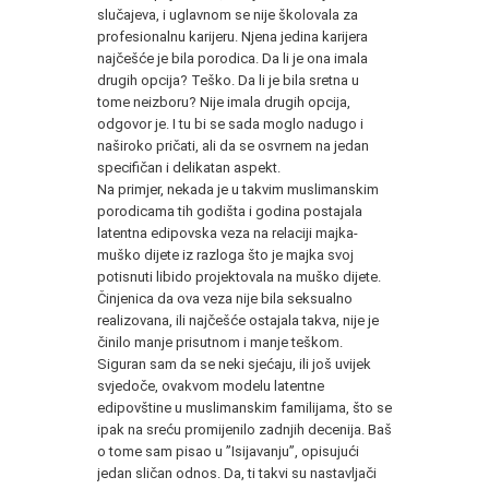
slučajeva, i uglavnom se nije školovala za
profesionalnu karijeru. Njena jedina karijera
najčešće je bila porodica. Da li je ona imala
drugih opcija? Teško. Da li je bila sretna u
tome neizboru? Nije imala drugih opcija,
odgovor je. I tu bi se sada moglo nadugo i
naširoko pričati, ali da se osvrnem na jedan
specifičan i delikatan aspekt.
Na primjer, nekada je u takvim muslimanskim
porodicama tih godišta i godina postajala
latentna edipovska veza na relaciji majka-
muško dijete iz razloga što je majka svoj
potisnuti libido projektovala na muško dijete.
Činjenica da ova veza nije bila seksualno
realizovana, ili najčešće ostajala takva, nije je
činilo manje prisutnom i manje teškom.
Siguran sam da se neki sjećaju, ili još uvijek
svjedoče, ovakvom modelu latentne
edipovštine u muslimanskim familijama, što se
ipak na sreću promijenilo zadnjih decenija. Baš
o tome sam pisao u ”Isijavanju”, opisujući
jedan sličan odnos. Da, ti takvi su nastavljači