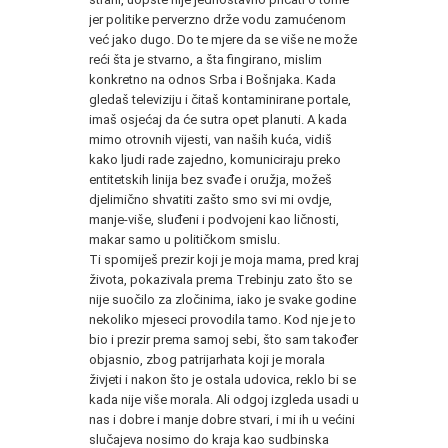
jer politike perverzno drže vodu zamućenom
već jako dugo. Do te mjere da se više ne može
reći šta je stvarno, a šta fingirano, mislim
konkretno na odnos Srba i Bošnjaka. Kada
gledaš televiziju i čitaš kontaminirane portale,
imaš osjećaj da će sutra opet planuti. A kada
mimo otrovnih vijesti, van naših kuća, vidiš
kako ljudi rade zajedno, komuniciraju preko
entitetskih linija bez svađe i oružja, možeš
djelimično shvatiti zašto smo svi mi ovdje,
manje-više, sluđeni i podvojeni kao ličnosti,
makar samo u političkom smislu.
Ti spomiješ prezir koji je moja mama, pred kraj
života, pokazivala prema Trebinju zato što se
nije suočilo za zločinima, iako je svake godine
nekoliko mjeseci provodila tamo. Kod nje je to
bio i prezir prema samoj sebi, što sam također
objasnio, zbog patrijarhata koji je morala
živjeti i nakon što je ostala udovica, reklo bi se
kada nije više morala. Ali odgoj izgleda usadi u
nas i dobre i manje dobre stvari, i mi ih u većini
slučajeva nosimo do kraja kao sudbinska