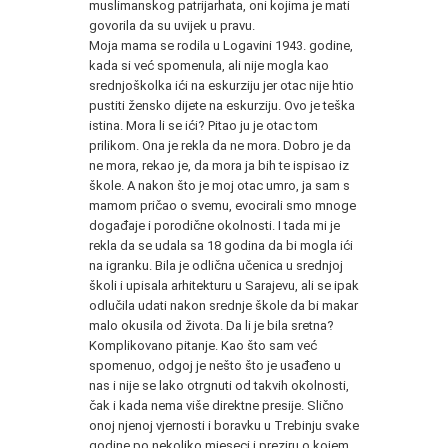
muslimanskog patrijarhata, oni kojima je mati
govorila da su uvijek u pravu.
Moja mama se rodila u Logavini 1943. godine,
kada si već spomenula, ali nije mogla kao
srednjoškolka ići na eskurziju jer otac nije htio
pustiti žensko dijete na eskurziju. Ovo je teška
istina. Mora li se ići? Pitao ju je otac tom
prilikom. Ona je rekla da ne mora. Dobro je da
ne mora, rekao je, da mora ja bih te ispisao iz
škole. A nakon što je moj otac umro, ja sam s
mamom pričao o svemu, evocirali smo mnoge
događaje i porodične okolnosti. I tada mi je
rekla da se udala sa 18 godina da bi mogla ići
na igranku. Bila je odlična učenica u srednjoj
školi i upisala arhitekturu u Sarajevu, ali se ipak
odlučila udati nakon srednje škole da bi makar
malo okusila od života. Da li je bila sretna?
Komplikovano pitanje. Kao što sam već
spomenuo, odgoj je nešto što je usađeno u
nas i nije se lako otrgnuti od takvih okolnosti,
čak i kada nema više direktne presije. Slično
onoj njenoj vjernosti i boravku u Trebinju svake
godine po nekoliko mjeseci i preziru o kojem