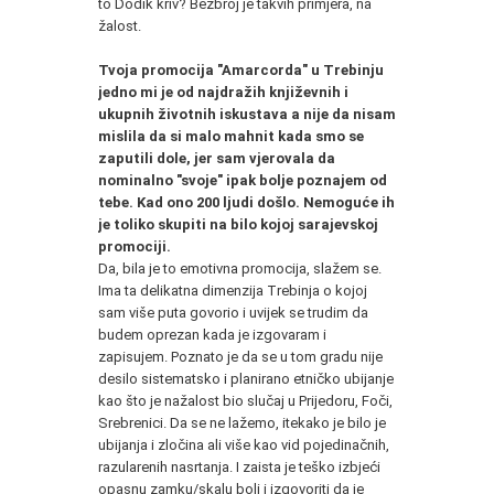
to Dodik kriv? Bezbroj je takvih primjera, na
žalost.
Tvoja promocija "Amarcorda" u Trebinju
jedno mi je od najdražih književnih i
ukupnih životnih iskustava a nije da nisam
mislila da si malo mahnit kada smo se
zaputili dole, jer sam vjerovala da
nominalno
"svoje" ipak bolje poznajem od
tebe
.
Kad ono 200 ljudi
došlo
. Nemoguće ih
je toliko skupiti na bilo kojoj sarajevskoj
promociji.
Da, bila je to emotivna promocija, slažem se.
Ima ta delikatna dimenzija Trebinja o kojoj
sam više puta govorio i uvijek se trudim da
budem oprezan kada je izgovaram i
zapisujem. Poznato je da se u tom gradu nije
desilo sistematsko i planirano etničko ubijanje
kao što je nažalost bio slučaj u Prijedoru, Foči,
Srebrenici. Da se ne lažemo, itekako je bilo je
ubijanja i zločina ali više kao vid pojedinačnih,
razularenih nasrtanja. I zaista je teško izbjeći
opasnu zamku/skalu boli i izgovoriti da je