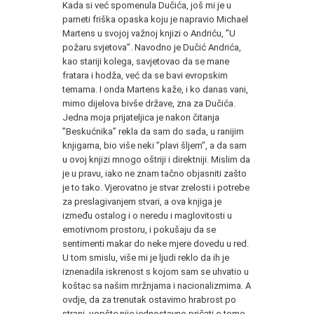
Kada si već spomenula Dučića, još mi je u
pameti friška opaska koju je napravio Michael
Martens u svojoj važnoj knjizi o Andriću, ”U
požaru svjetova”. Navodno je Dučić Andrića,
kao stariji kolega, savjetovao da se mane
fratara i hodža, već da se bavi evropskim
temama. I onda Martens kaže, i ko danas vani,
mimo dijelova bivše države, zna za Dučića.
Jedna moja prijateljica je nakon čitanja
”Beskućnika” rekla da sam do sada, u ranijim
knjigama, bio više neki ”plavi šljem”, a da sam
u ovoj knjizi mnogo oštriji i direktniji. Mislim da
je u pravu, iako ne znam tačno objasniti zašto
je to tako. Vjerovatno je stvar zrelosti i potrebe
za preslagivanjem stvari, a ova knjiga je
između ostalog i o neredu i maglovitosti u
emotivnom prostoru, i pokušaju da se
sentimenti makar do neke mjere dovedu u red.
U tom smislu, više mi je ljudi reklo da ih je
iznenadila iskrenost s kojom sam se uhvatio u
koštac sa našim mržnjama i nacionalizmima. A
ovdje, da za trenutak ostavimo hrabrost po
strani, uopšte nije jednostavno pričati o tome