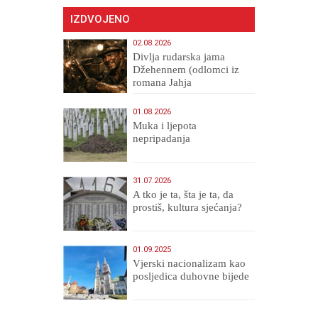
IZDVOJENO
02.08.2026
Divlja rudarska jama
Džehennem (odlomci iz
romana Jahja
Veličanstveni)
01.08.2026
Muka i ljepota
nepripadanja
31.07.2026
A tko je ta, šta je ta, da
prostiš, kultura sjećanja?
01.09.2025
​Vjerski nacionalizam kao
posljedica duhovne bijede