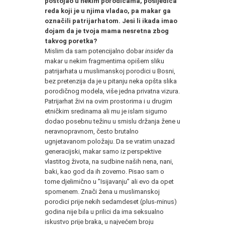
postojao u nekim porodicama, posljedica
reda koji je u njima vladao, pa makar ga
označili patrijarhatom. Jesi li ikada imao
dojam da je tvoja mama nesretna zbog
takvog poretka?
Mislim da sam potencijalno dobar
insider
da
makar u nekim fragmentima opišem sliku
patrijarhata u muslimanskoj porodici u Bosni,
bez pretenzija da je u pitanju neka opšta slika
porodičnog modela, više jedna privatna vizura.
Patrijarhat živi na ovim prostorima i u drugim
etničkim sredinama ali mu je islam sigurno
dodao posebnu težinu u smislu držanja žene u
neravnopravnom, često brutalno
ugnjetavanom položaju. Da se vratim unazad
generacijski, makar samo iz perspektive
vlastitog života, na sudbine naših nena, nani,
baki, kao god da ih zovemo. Pisao sam o
tome djelimično u ”Isijavanju” ali evo da opet
spomenem. Znači žena u muslimanskoj
porodici prije nekih sedamdeset (plus-minus)
godina nije bila u prilici da ima seksualno
iskustvo prije braka, u najvećem broju