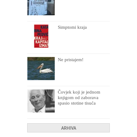
Simptomi kraja
Ne pristajem!
Čovjek koji je jednom
knjigom od zaborava
spasio stotine tisuća
drugih, prokletih i
uništenih
ARHIVA