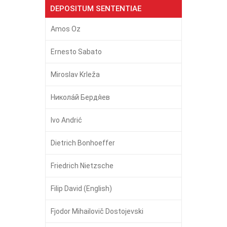
DEPOSITUM SENTENTIAE
Amos Oz
Ernesto Sabato
Miroslav Krleža
Никола́й Бердя́ев
Ivo Andrić
Dietrich Bonhoeffer
Friedrich Nietzsche
Filip David (English)
Fjodor Mihailovič Dostojevski