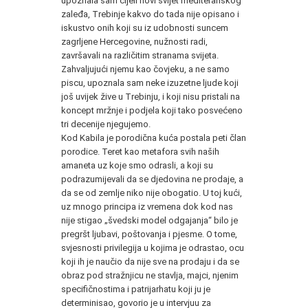
upoznala sam cijeli novi svijet mediteranskog
zaleđa, Trebinje kakvo do tada nije opisano i
iskustvo onih koji su iz udobnosti suncem
zagrljene Hercegovine, nužnosti radi,
završavali na različitim stranama svijeta.
Zahvaljujući njemu kao čovjeku, a ne samo
piscu, upoznala sam neke izuzetne ljude koji
još uvijek žive u Trebinju, i koji nisu pristali na
koncept mržnje i podjela koji tako posvećeno
tri decenije njegujemo.
Kod Kabila je porodična kuća postala peti član
porodice. Teret kao metafora svih naših
amaneta uz koje smo odrasli, a koji su
podrazumijevali da se djedovina ne prodaje, a
da se od zemlje niko nije obogatio. U toj kući,
uz mnogo principa iz vremena dok kod nas
nije stigao „švedski model odgajanja“ bilo je
pregršt ljubavi, poštovanja i pjesme. O tome,
svjesnosti privilegija u kojima je odrastao, ocu
koji ih je naučio da nije sve na prodaju i da se
obraz pod stražnjicu ne stavlja, majci, njenim
specifičnostima i patrijarhatu koji ju je
determinisao, govorio je u intervjuu za