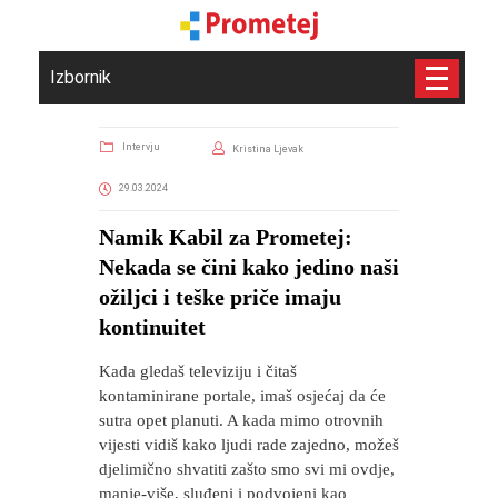
Izbornik
Intervju
Kristina Ljevak
29.03.2024
Namik Kabil za Prometej:
Nekada se čini kako jedino naši
ožiljci i teške priče imaju
kontinuitet
Kada gledaš televiziju i čitaš
kontaminirane portale, imaš osjećaj da će
sutra opet planuti. A kada mimo otrovnih
vijesti vidiš kako ljudi rade zajedno, možeš
djelimično shvatiti zašto smo svi mi ovdje,
manje-više, sluđeni i podvojeni kao