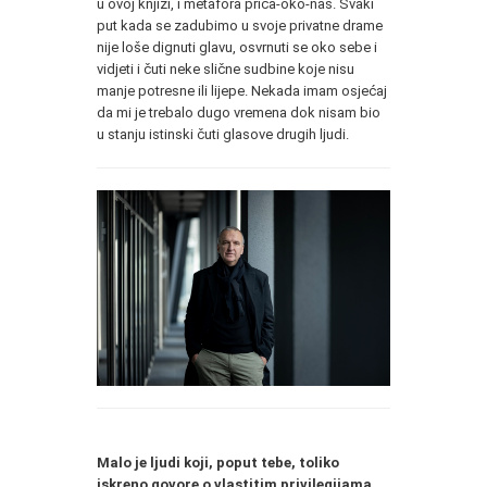
u ovoj knjizi, i metafora priča-oko-nas. Svaki
put kada se zadubimo u svoje privatne drame
nije loše dignuti glavu, osvrnuti se oko sebe i
vidjeti i čuti neke slične sudbine koje nisu
manje potresne ili lijepe. Nekada imam osjećaj
da mi je trebalo dugo vremena dok nisam bio
u stanju istinski čuti glasove drugih ljudi.
Malo je ljudi koji, poput tebe, toliko
iskreno govore o vlastitim privilegijama,