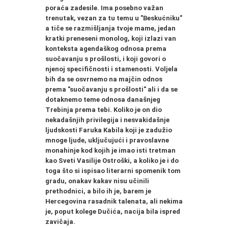
poraća zadesile. Ima posebno važan
trenutak, vezan za tu temu u "Beskućniku"
a tiče se razmišljanja tvoje mame, jedan
kratki preneseni monolog, koji izlazi van
konteksta agendaškog odnosa prema
suočavanju s prošlosti, i koji govori o
njenoj
specifičnosti i stamenosti.
Voljela
bih da se osvrnemo
na majčin odnos
prema "suočavanju s prošlosti" ali i da se
dotaknemo teme odnosa današnjeg
Trebinja prema tebi. Koliko je on dio
nekadašnjih privilegija i nesvakidašnje
ljudskosti Faruka Kabila koji je zadužio
mnoge ljude, uključujući i pravoslavne
monahinje kod kojih je imao isti tretman
kao Sveti Vasilije Ostroški, a koliko je i do
toga što si ispisao literarni spomenik tom
gradu, onakav kakav nisu učinili
prethodnici, a bilo ih je, barem je
Hercegovina rasadnik talenata, ali nekima
je, poput kolege Dučića, nacija bila ispred
zavičaja
.