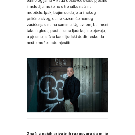
tehnologijama – kada doslovce svaku pjesmu
i melodiju možemo u trenutku naći na
mobitelu. Ipak, bojim se da je tu i nekog
prilično sivog, da ne kažem čemernog
zasićenja u nama samima. Uglavnom, bar meni
tako izgleda, postali smo ljudi koji ne pjevaju,
a pjesmu, slično kao i ljudski dodir, teško da
nešto može nadomjestiti.
Znaš iz naših privatnih razgovora da mi je