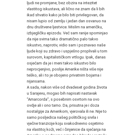
ljudi ne promjene, bez obzira na intezitet
vlastitog iskustava, ali lično ne znam da li bih
ikad shvatio kako je bilo biti privilegovan, da
nisam lupio od zemlju i jedan dan osvanuo na
dnu društvene ljestvice. Mislim na američku,
izbjegličku epizodu. Već sam ranije spominjao
da nije svima tako dramatično palo takvo
iskustvo, naprotiv, vidio sam i poznavao naše
ljude koji su zdravo i uspješno proplivali u tom
surovom, kapitalističkom vrtlogu. Ipak, danas
osjećam da je i meni takvo iskustvo bilo
neprocjenjivo, poslije Amerike ništa više nije
teško, ali i to je obojeno privatnim bojama i
nijansama.
A sada, nakon više od dvadeset godina života
u Sarajevu, mogao bih napisati nastavak
”Amarcorda”, s posebnim osvrtom na ovo
ovdje ali i ono tamo. Da, prisutna je i doza
nostalgije za Amerikom, vjerovala ili ne. Nije to
samo posljedica našeg političkog sivila i
vječne tranzicije koju svakodnevno osjetimo
na vlastitoj koži, već i činjenice da sjećanja na