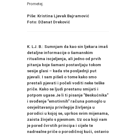
Prometej.
Piše: Kristina Ljevak Bajramović
Foto: Dženat Dreković
K. LJ. B.:
Sumnjam da kao sin ljekara imaš
detaljne informacije o šamanskim
ritualima iscjeljenja
,
ali
jedno od prvih
pitanja koje šamani postavljaju tokom
sesije glasi – kada
ste posljednji put
pjevali. I sam pišeš o tome kako smo
prestali pjevati i
počeli
voditi neke teške
priče. Kako se ljudi prestanu smijati i
potpom ugase.
Je li ti pisanje "Beskućnika"
i svođenje "emotivnih" računa pomoglo u
osvještavanju privilegije življenja u
porodici u kojoj se, uprkos svim mijenama,
zaista živjelo s pjesmom. Uz oca koji vam
je pored čvrstih principa i cijele te
nadr
e
alne priče o porodičnoj kući, ostavio