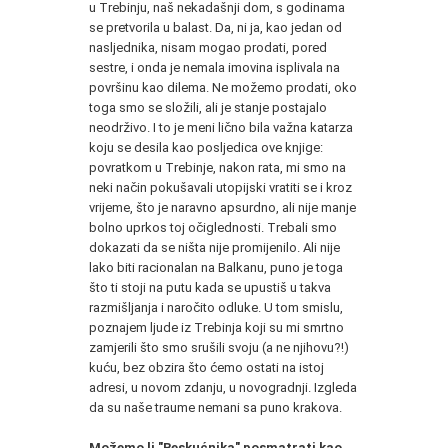
u Trebinju, naš nekadašnji dom, s godinama
se pretvorila u balast. Da, ni ja, kao jedan od
nasljednika, nisam mogao prodati, pored
sestre, i onda je nemala imovina isplivala na
površinu kao dilema. Ne možemo prodati, oko
toga smo se složili, ali je stanje postajalo
neodrživo. I to je meni lično bila važna katarza
koju se desila kao posljedica ove knjige:
povratkom u Trebinje, nakon rata, mi smo na
neki način pokušavali utopijski vratiti se i kroz
vrijeme, što je naravno apsurdno, ali nije manje
bolno uprkos toj očiglednosti. Trebali smo
dokazati da se ništa nije promijenilo. Ali nije
lako biti racionalan na Balkanu, puno je toga
što ti stoji na putu kada se upustiš u takva
razmišljanja i naročito odluke. U tom smislu,
poznajem ljude iz Trebinja koji su mi smrtno
zamjerili što smo srušili svoju (a ne njihovu?!)
kuću, bez obzira što ćemo ostati na istoj
adresi, u novom zdanju, u novogradnji. Izgleda
da su naše traume nemani sa puno krakova.
Možemo li "Beskućnika" posmatrati kao