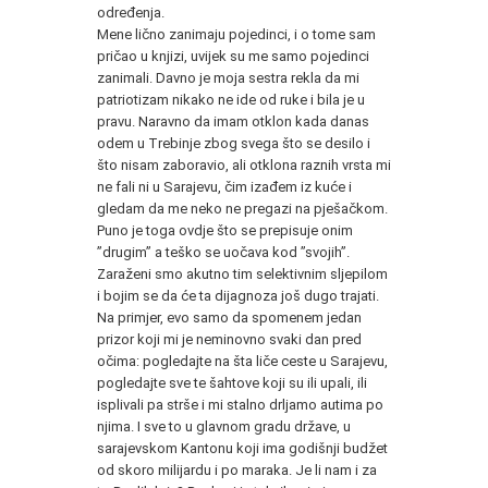
određenja.
Mene lično zanimaju pojedinci, i o tome sam
pričao u knjizi, uvijek su me samo pojedinci
zanimali. Davno je moja sestra rekla da mi
patriotizam nikako ne ide od ruke i bila je u
pravu. Naravno da imam otklon kada danas
odem u Trebinje zbog svega što se desilo i
što nisam zaboravio, ali otklona raznih vrsta mi
ne fali ni u Sarajevu, čim izađem iz kuće i
gledam da me neko ne pregazi na pješačkom.
Puno je toga ovdje što se prepisuje onim
”drugim” a teško se uočava kod ”svojih”.
Zaraženi smo akutno tim selektivnim sljepilom
i bojim se da će ta dijagnoza još dugo trajati.
Na primjer, evo samo da spomenem jedan
prizor koji mi je neminovno svaki dan pred
očima: pogledajte na šta liče ceste u Sarajevu,
pogledajte sve te šahtove koji su ili upali, ili
isplivali pa strše i mi stalno drljamo autima po
njima. I sve to u glavnom gradu države, u
sarajevskom Kantonu koji ima godišnji budžet
od skoro milijardu i po maraka. Je li nam i za