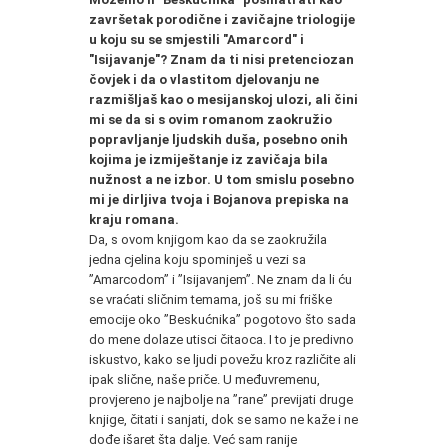
završetak porodične i zavičajne triologije
u koju su se smjestili "Amarcord" i
"Isijavanje"? Znam da ti nisi pretenciozan
čovjek i da o vlastitom djelovanju ne
razmišljaš kao o mesijanskoj ulozi, ali čini
mi se da si s ovim romanom zaokružio
popravljanje ljudskih duša, posebno onih
kojima je izmiještanje iz zavičaja bila
nužnost a ne izbor. U tom smislu posebno
mi je dirljiva tvoja i Bojanova prepiska na
kraju romana.
Da, s ovom knjigom kao da se zaokružila
jedna cjelina koju spominješ u vezi sa
”Amarcodom” i ”Isijavanjem”. Ne znam da li ću
se vraćati sličnim temama, još su mi friške
emocije oko ”Beskućnika” pogotovo što sada
do mene dolaze utisci čitaoca. I to je predivno
iskustvo, kako se ljudi povežu kroz različite ali
ipak slične, naše priče. U međuvremenu,
provjereno je najbolje na ”rane” previjati druge
knjige, čitati i sanjati, dok se samo ne kaže i ne
dođe išaret šta dalje. Već sam ranije