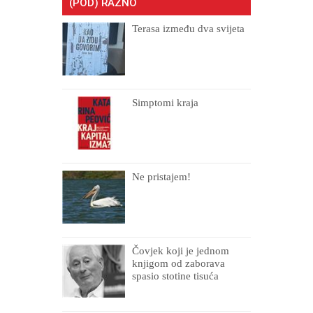
(POD) RAZNO
Terasa između dva svijeta
Simptomi kraja
Ne pristajem!
Čovjek koji je jednom
knjigom od zaborava
spasio stotine tisuća
drugih, prokletih i
uništenih