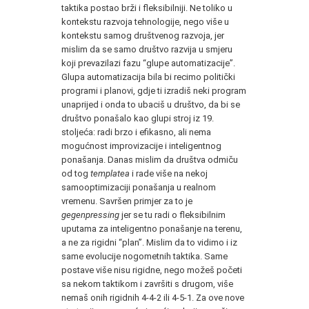
taktika postao brži i fleksibilniji. Ne toliko u
kontekstu razvoja tehnologije, nego više u
kontekstu samog društvenog razvoja, jer
mislim da se samo društvo razvija u smjeru
koji prevazilazi fazu “glupe automatizacije”.
Glupa automatizacija bila bi recimo politički
programi i planovi, gdje ti izradiš neki program
unaprijed i onda to ubaciš u društvo, da bi se
društvo ponašalo kao glupi stroj iz 19.
stoljeća: radi brzo i efikasno, ali nema
mogućnost improvizacije i inteligentnog
ponašanja. Danas mislim da društva odmiču
od tog
templatea
i rade više na nekoj
samooptimizaciji ponašanja u realnom
vremenu. Savršen primjer za to je
gegenpressing
jer se tu radi o fleksibilnim
uputama za inteligentno ponašanje na terenu,
a ne za rigidni “plan”. Mislim da to vidimo i iz
same evolucije nogometnih taktika. Same
postave više nisu rigidne, nego možeš početi
sa nekom taktikom i završiti s drugom, više
nemaš onih rigidnih 4-4-2 ili 4-5-1. Za ove nove