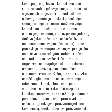
koncepcije o djelovanju kapitalizma srušile.
Ljudi trenutačno još uvijek imaju kontrolu nad
ciljevima tih strojeva, ali ne i nad načinom
njihovog donošenja odluka ili ponašanjem.
Onda je pitanje da li uopće možemo vidjeti
kapitalizam budućnosti kao ekonomski
sistem, jer je ekonomija još uvijek dio ljudskog
društva (iako može biti na način fetišizma
netransparentna svojim učesnicima). Tu se
postavljaju sva moguća zanimljiva pitanja: šta
se dešava sa potrošnjom i radom? Hoće li i
sam rad postati suvišan ili će se morati
organizirati na drugačije načine, paralelno sa
tim samooptimizirajućim tehnološkim
sistemom? Problem tržišta je također tu. Ako
na tržište gledamo kao na sistem razmjene
robe između ljudskih bića, onda je to
ekonomski sistem. Tako tržište izgleda iz
ljudske perspektive, ali ako tržište gledamo iz
perspektive kapitala, onda prosto vidimo
način na koji odvojene proizvodne jedinice
komuniciraju međusobno. Oni proizvode šalju