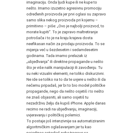
imaginaciju. Onda ljudi kupe ili ne kupe to
nešto. Imamo izuzetno agresivnu promociju
određenih proizvoda jer prvi oglasi su zapravo
samo slika nekog proizvoda pri kojemu –
primitivno – piše: „Ovo je najbolji proizvod, to
morate kupiti“. To je zapravo maltretiranje
potrošača i to je na kraju krajeva dosta
neefikasan način za prodaju proizvoda. To se
mijenja već u šezdesetim i sedamdesetim
godinama. Tada imamo prelazak iz
„ubjeđivanja“ ili direktne propagande u nešto
što je više nalik manipulaciji ili zavođenju. Tu
su neki vizualni elementi, ne toliko diskurzivni.
Ne ide se toliko na to da te uvjere u nešto ili da
nečemu pripadaš, jer bi to bio model političke
propagande, nego da nešto osjetiš i to nešto
ne znaš objasniti, ali samo osjetiš tu
nezadrživu želju da kupiš iPhone. Apple danas
recimo ne radi na ubjeđivanju, imaginaciji,
uvjeravanju i političkoj polemici.
To postaje još intenzivnije sa automatiziranim
algoritmičkim oglašavanjem jer tu kao
pojedinac ostavljaš neke tragove sa