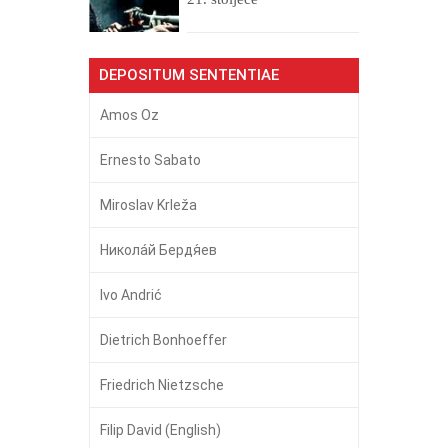
DEPOSITUM SENTENTIAE
Amos Oz
Ernesto Sabato
Miroslav Krleža
Никола́й Бердя́ев
Ivo Andrić
Dietrich Bonhoeffer
Friedrich Nietzsche
Filip David (English)