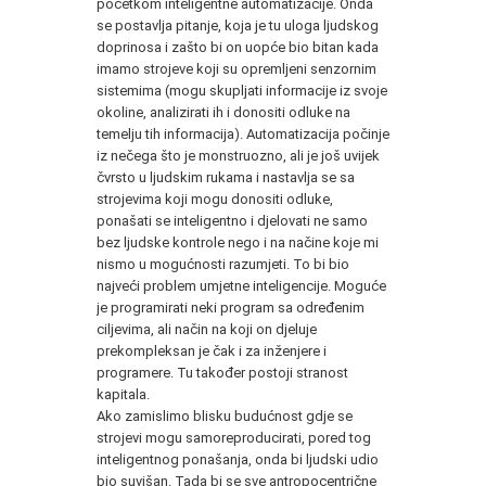
početkom inteligentne automatizacije. Onda
se postavlja pitanje, koja je tu uloga ljudskog
doprinosa i zašto bi on uopće bio bitan kada
imamo strojeve koji su opremljeni senzornim
sistemima (mogu skupljati informacije iz svoje
okoline, analizirati ih i donositi odluke na
temelju tih informacija). Automatizacija počinje
iz nečega što je monstruozno, ali je još uvijek
čvrsto u ljudskim rukama i nastavlja se sa
strojevima koji mogu donositi odluke,
ponašati se inteligentno i djelovati ne samo
bez ljudske kontrole nego i na načine koje mi
nismo u mogućnosti razumjeti. To bi bio
najveći problem umjetne inteligencije. Moguće
je programirati neki program sa određenim
ciljevima, ali način na koji on djeluje
prekompleksan je čak i za inženjere i
programere. Tu također postoji stranost
kapitala.
Ako zamislimo blisku budućnost gdje se
strojevi mogu samoreproducirati, pored tog
inteligentnog ponašanja, onda bi ljudski udio
bio suvišan. Tada bi se sve antropocentrične