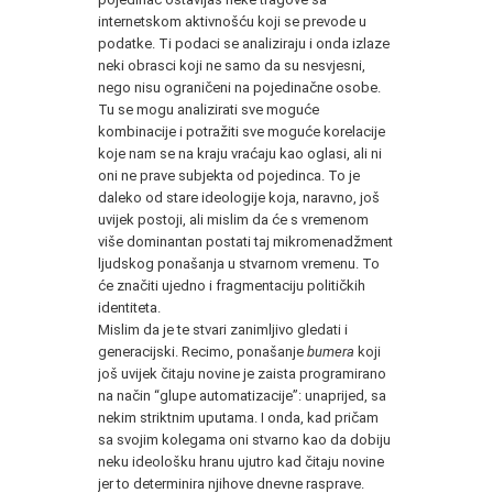
internetskom aktivnošću koji se prevode u
podatke. Ti podaci se analiziraju i onda izlaze
neki obrasci koji ne samo da su nesvjesni,
nego nisu ograničeni na pojedinačne osobe.
Tu se mogu analizirati sve moguće
kombinacije i potražiti sve moguće korelacije
koje nam se na kraju vraćaju kao oglasi, ali ni
oni ne prave subjekta od pojedinca. To je
daleko od stare ideologije koja, naravno, još
uvijek postoji, ali mislim da će s vremenom
više dominantan postati taj mikromenadžment
ljudskog ponašanja u stvarnom vremenu. To
će značiti ujedno i fragmentaciju političkih
identiteta.
Mislim da je te stvari zanimljivo gledati i
generacijski. Recimo, ponašanje
bumera
koji
još uvijek čitaju novine je zaista programirano
na način “glupe automatizacije”: unaprijed, sa
nekim striktnim uputama. I onda, kad pričam
sa svojim kolegama oni stvarno kao da dobiju
neku ideološku hranu ujutro kad čitaju novine
jer to determinira njihove dnevne rasprave.