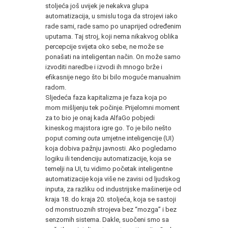
stoljeća još uvijek je nekakva glupa
automatizacija, u smislu toga da strojevi iako
rade sami, rade samo po unaprijed određenim
uputama. Taj stroj, koji nema nikakvog oblika
percepcije svijeta oko sebe, ne može se
ponašati na inteligentan način. On može samo
izvoditi naredbe i izvodi ih mnogo brže i
efikasnije nego što bi bilo moguće manualnim
radom.
Sljedeća faza kapitalizma je faza koja po
mom mišljenju tek počinje. Prijelomni moment
za to bio je onaj kada AlfaGo pobjedi
kineskog majstora igre go. To je bilo nešto
poput
coming outa
umjetne inteligencije (UI)
koja dobiva pažnju javnosti. Ako pogledamo
logiku ili tendenciju automatizacije, koja se
temelji na UI, tu vidimo početak inteligentne
automatizacije koja više ne zavisi od ljudskog
inputa, za razliku od industrijske mašinerije od
kraja 18. do kraja 20. stoljeća, koja se sastoji
od monstruoznih strojeva bez “mozga” i bez
senzornih sistema. Dakle, suočeni smo sa