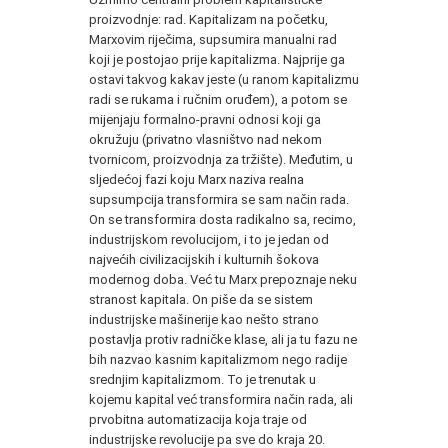
proizvodnje: rad. Kapitalizam na početku,
Marxovim riječima, supsumira manualni rad
koji je postojao prije kapitalizma. Najprije ga
ostavi takvog kakav jeste (u ranom kapitalizmu
radi se rukama i ručnim oruđem), a potom se
mijenjaju formalno-pravni odnosi koji ga
okružuju (privatno vlasništvo nad nekom
tvornicom, proizvodnja za tržište). Međutim, u
sljedećoj fazi koju Marx naziva realna
supsumpcija transformira se sam način rada.
On se transformira dosta radikalno sa, recimo,
industrijskom revolucijom, i to je jedan od
najvećih civilizacijskih i kulturnih šokova
modernog doba. Već tu Marx prepoznaje neku
stranost kapitala. On piše da se sistem
industrijske mašinerije kao nešto strano
postavlja protiv radničke klase, ali ja tu fazu ne
bih nazvao kasnim kapitalizmom nego radije
srednjim kapitalizmom. To je trenutak u
kojemu kapital već transformira način rada, ali
prvobitna automatizacija koja traje od
industrijske revolucije pa sve do kraja 20.