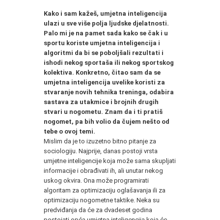
Kako i sam kažeš, umjetna inteligencija
ulazi u sve više polja ljudske djelatnosti.
Palo mi je na pamet sada kako se čak i u
sportu koriste umjetna inteligencija i
algoritmi da bi se poboljšali rezultati i
ishodi nekog sportaša ili nekog sportskog
kolektiva. Konkretno, čitao sam da se
umjetna inteligencija uvelike koristi za
stvaranje novih tehnika treninga, odabira
sastava za utakmice i brojnih drugih
stvari u nogometu. Znam da i ti pratiš
nogomet, pa bih volio da čujem nešto od
tebe o ovoj temi.
Mislim da je to izuzetno bitno pitanje za
sociologiju. Najprije, danas postoji vrsta
umjetne inteligencije koja može sama skupljati
informacije i obrađivati ih, ali unutar nekog
uskog okvira. Ona može programirati
algoritam za optimizaciju oglašavanja ili za
optimizaciju nogometne taktike. Neka su
predviđanja da će za dvadeset godina
postojati opća umjetna inteligencija koja će