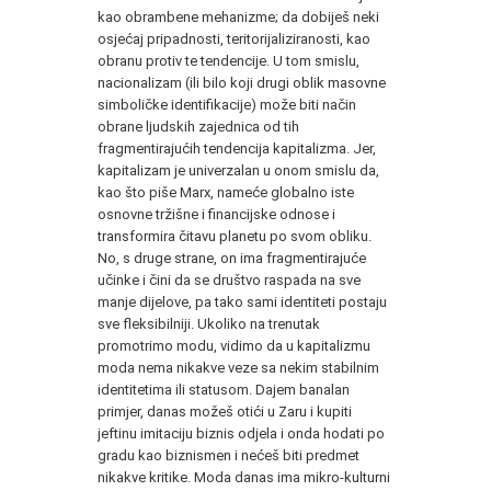
kao obrambene mehanizme; da dobiješ neki
osjećaj pripadnosti, teritorijaliziranosti, kao
obranu protiv te tendencije. U tom smislu,
nacionalizam (ili bilo koji drugi oblik masovne
simboličke identifikacije) može biti način
obrane ljudskih zajednica od tih
fragmentirajućih tendencija kapitalizma. Jer,
kapitalizam je univerzalan u onom smislu da,
kao što piše Marx, nameće globalno iste
osnovne tržišne i financijske odnose i
transformira čitavu planetu po svom obliku.
No, s druge strane, on ima fragmentirajuće
učinke i čini da se društvo raspada na sve
manje dijelove, pa tako sami identiteti postaju
sve fleksibilniji. Ukoliko na trenutak
promotrimo modu, vidimo da u kapitalizmu
moda nema nikakve veze sa nekim stabilnim
identitetima ili statusom. Dajem banalan
primjer, danas možeš otići u Zaru i kupiti
jeftinu imitaciju biznis odjela i onda hodati po
gradu kao biznismen i nećeš biti predmet
nikakve kritike. Moda danas ima mikro-kulturni