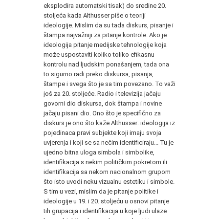
eksplodira automatski tisak) do sredine 20.
stoljeća kada Althusser piše o teoriji
ideologije. Mislim da su tada diskurs, pisanje i
štampa najvažniji za pitanje kontrole. Ako je
ideologija pitanje medijske tehnologije koja
može uspostaviti koliko toliko efikasnu
kontrolu nad ljudskim ponašanjem, tada ona
to sigurno radi preko diskursa, pisanja,
štampe i svega što je sa tim povezano. To važi
još za 20. stoljeće. Radio i televizija jačaju
govorni dio diskursa, dok štampa i novine
jačaju pisani dio. Ono što je specifično za
diskurs je ono što kaže Althusser: ideologija iz
pojedinaca pravi subjekte koji imaju svoja
uvjerenja i koji se sa nečim identificiraju... Tu je
ujedno bitna uloga simbola i simbolike,
identifikacija s nekim političkim pokretom ili
identifikacija sa nekom nacionalnom grupom
što isto uvodi neku vizualnu estetiku i simbole.
S tim u vezi, mislim da je pitanje politike i
ideologije u 19. i 20. stoljeću u osnovi pitanje
tih grupacija i identifikacija u koje ljudi ulaze