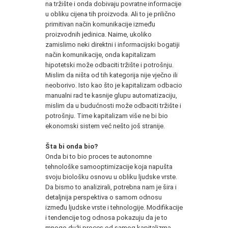
na tržište i onda dobivaju povratne informacije
u obliku cijena tih proizvoda. Ali to je prilično
primitivan način komunikacije između
proizvodnih jedinica. Naime, ukoliko
zamislimo neki direktni i informacijski bogatiji
način komunikacije, onda kapitalizam
hipotetski može odbaciti tržište i potrošnju.
Mislim da ništa od tih kategorija nije vječno ili
neoborivo. Isto kao što je kapitalizam odbacio
manualni rad te kasnije glupu automatizaciju,
mislim da u budućnosti može odbaciti tržište i
potrošnju. Time kapitalizam više ne bi bio
ekonomski sistem već nešto još stranije.
Šta bi onda bio?
Onda bi to bio proces te autonomne
tehnološke samooptimizacije koja napušta
svoju biološku osnovu u obliku ljudske vrste.
Da bismo to analizirali, potrebna nam je šira i
detaljnija perspektiva o samom odnosu
između ljudske vrste i tehnologije. Modifikacije
i tendencije tog odnosa pokazuju da je to
mnogo duži proces od samog kapitalizma.