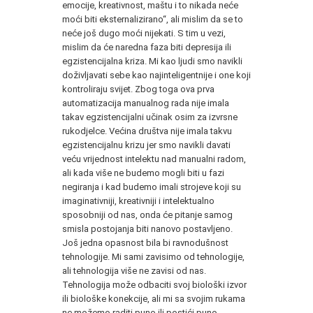
emocije, kreativnost, maštu i to nikada neće
moći biti eksternalizirano“, ali mislim da se to
neće još dugo moći nijekati. S tim u vezi,
mislim da će naredna faza biti depresija ili
egzistencijalna kriza. Mi kao ljudi smo navikli
doživljavati sebe kao najinteligentnije i one koji
kontroliraju svijet. Zbog toga ova prva
automatizacija manualnog rada nije imala
takav egzistencijalni učinak osim za izvrsne
rukodjelce. Većina društva nije imala takvu
egzistencijalnu krizu jer smo navikli davati
veću vrijednost intelektu nad manualni radom,
ali kada više ne budemo mogli biti u fazi
negiranja i kad budemo imali strojeve koji su
imaginativniji, kreativniji i intelektualno
sposobniji od nas, onda će pitanje samog
smisla postojanja biti nanovo postavljeno.
Još jedna opasnost bila bi ravnodušnost
tehnologije. Mi sami zavisimo od tehnologije,
ali tehnologija više ne zavisi od nas.
Tehnologija može odbaciti svoj biološki izvor
ili biološke konekcije, ali mi sa svojim rukama
ne možemo raditi puno ili postići puno.