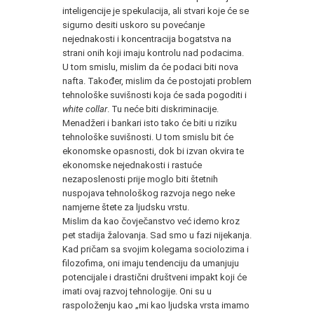
inteligencije je spekulacija, ali stvari koje će se
sigurno desiti uskoro su povećanje
nejednakosti i koncentracija bogatstva na
strani onih koji imaju kontrolu nad podacima.
U tom smislu, mislim da će podaci biti nova
nafta. Također, mislim da će postojati problem
tehnološke suvišnosti koja će sada pogoditi i
white collar
. Tu neće biti diskriminacije.
Menadžeri i bankari isto tako će biti u riziku
tehnološke suvišnosti. U tom smislu bit će
ekonomske opasnosti, dok bi izvan okvira te
ekonomske nejednakosti i rastuće
nezaposlenosti prije moglo biti štetnih
nuspojava tehnološkog razvoja nego neke
namjerne štete za ljudsku vrstu.
Mislim da kao čovječanstvo već idemo kroz
pet stadija žalovanja. Sad smo u fazi nijekanja.
Kad pričam sa svojim kolegama sociolozima i
filozofima, oni imaju tendenciju da umanjuju
potencijale i drastični društveni impakt koji će
imati ovaj razvoj tehnologije. Oni su u
raspoloženju kao „mi kao ljudska vrsta imamo