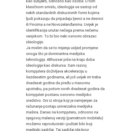
kao subjekti, odnosno kao osobe. U tom
klasičnom smislu, ideologija se sastoji od
nekih standardnih diskurzivnih formi kojima
ljudi pokazuju da pripadaju ljevici a ne desnici
ili Fincima a ne Novozelanđanima. Uvijek je
identifikacija unutar nečega prema nečemu
vanjskom. To bi bio neki osnovni obrazac
ideologije.
Ja mislim da se to mijenja usljed promjene
onoga što je dominantna medijska
tehnologija. Althusser piše na kraju doba
ideologije kao diskursa. Sam razvoj
kompjutera doživljava akceleraciju u
šezdesetim godinama, ali još uvijek im treba
dvadeset godina da pređu u masovnu
upotrebu, pa potom novih dvadeset godina da
kompjuteri postanu osnovno medijsko
sredstvo. Oni iz stroja koji je namijenjen za
računanje postaju univerzalna medijska
mašina. Danas na kompjuteru, odnosno na
njegovoj malenoj verziji (pametnom mobitelu)
možemo reproducirati i puštati bilo koji
medijski sadržaj. Taj sadržaj ide kroz