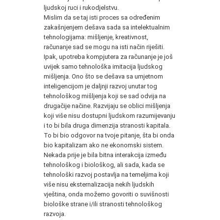
ljudskoj ruci i rukodjelstvu.
Mislim da se taj isti proces sa određenim
zakašnjenjem dešava sada sa intelektualnim
tehnologijama: mišljenje, kreativnost,
računanje sad se mogu na isti način riješiti.
Ipak, upotreba kompjutera za računanje je još
uvijek samo tehnološka imitacija ljudskog
mišljenja. Ono što se dešava sa umjetnom
inteligencijom je daljnji razvoj unutar tog
tehnološkog mišljenja koji se sad odvija na
drugačije načine. Razvijaju se oblici mišljenja
koji više nisu dostupni ljudskom razumijevanju
i to bi bila druga dimenzija stranosti kapitala.
To bi bio odgovor na tvoje pitanje, šta bi onda
bio kapitalizam ako ne ekonomski sistem.
Nekada prije je bila bitna interakcija između
tehnološkog i biološkog, ali sada, kada se
tehnološki razvoj postavlja na temeljima koji
više nisu eksternalizacija nekih ljudskih
vještina, onda možemo govoriti o suvišnosti
biološke strane i/ili stranosti tehnološkog
razvoja.