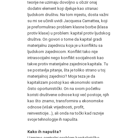
teorije ne uzimaju dovoljno u obzir onaj
dodatni element koji djeluje kao
stranac
ljudskom društvu. Na tom mjestu, dosta važni
su mi se učinili uvidi Jacquesa Camattea, koji
je preformulirao problem klasne borbe (klasa
protiv klase) u problem: kapital protiv ljudskog
društva. On govori o tome da kapital gradi
materijalnu zajednicu koja je u konfliktu sa
ljudskom zajednicom. Konflikt tako nije
intrasocijalni nego konflikt socijalnosti kao
takve protiv materijalne zajednice kapitala. Tu
se postavlja pitanje, šta je toliko strano u toj
materijalnoj zajednici? Moja teza je da
kapitalizam postoji kao ekonomski sistem
čisto oportunistički. On na svom početku
koristi društvene odnose koji već postoje, njih
kao što znamo, transformira u ekonomske
odnose (višak vrijednosti, profit,
reinvesticije...), ali onda na točki kad razvije
svoje tehnologije ih napušta.
Kako ih napušta?
Uzmimo centralni problem kapitalističke