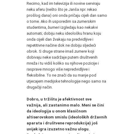
Recimo, kad im televizija ili novine serviraju
neku aferu (nešto što je Janša npr. rekao
prošlog dana) oni onda pričaju cijeli dan samo
o tome. Ako ih usporedim sa
zumerskim
studentima,
bumeri
izgledaju kao nekakvi
automati; dobiju neku ideološku hranu koju
onda cijeli dan žvakaju na predvidljive i
repetitivne načine dok ne dobiju sljedeći
obrok. S druge strane imaš
zumere
koji
dobivaju neke sadržaje putem društvenih
mreža i tu vidiš koliko su njihove pozicije i
rasprave mnogo više nepredvidljive i
fleksibilne. To ne znači da su manje pod
utjecajem medijske tehnologije nego samo na
drugačiji način.
Dobro, u tržištu je afektivnost sve
važnija, ali zastanimo malo. Meni se čini
da ideologija u onom klasičnom
altiserovskom smislu (ideoloških državnih
aparata i društvene reprodukcije) još
uvijek igra izuzetno važnu ulogu.