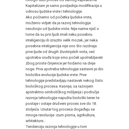
Kapitalizam je samo posljednja modifikacija u
odnosu ljudske vrste i tehnologije.
Ako počnemo od početka ljudske vrste,
možemo vidjeti da je razvoj tehnologije
neodvojiv od ljudske vrste. Nije naime riječ o
tome da su prvi ljudi imali neku posebnu
inteligenciju ili izrazito velik mozak, jer neka
posebna inteligencija nije ono što razdvaja
prve ljude od drugih životinjskih vrsta, već
upotreba oruđa koje smo počeli upotrebljavati
zbog proste činjenice jer hodamo na dvije
noge. Prva upotreba tehnologije sastavni je dio
biološke evolucije ljudske vrste. Prve
tehnologije predstavljaju nastavak nekog čisto
biološkog procesa. Kasnije, sa razvojem
apstraktno-simboličkog mišljenja i područje
razvoja tehnologije napušta biološki teren te
postaje i ostaje drušveni proces sve do 18.
stoljeća. Unutar tog procesa događaju se
mnoge revolucije: izum pisma, agrikulture,
arhitekture...
Tendenciju razvoja tehnologije u tom