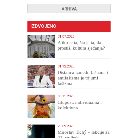
ARHIVA
IZDVOJENO
31.07.2026
A tko je ta, šta je ta, da
prostiš, kultura sjećanja?
01.12.2025
Distanca između fašizma i
antifašizma je trijumf
fašizma
08.11.2025
Glupost, individualna i
kolektivna
23.09.2025
Miroslav Tichý – lekcije za
21. stoljeće