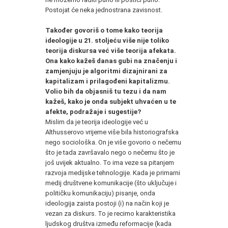
Postojat će neka jednostrana zavisnost.
Također govoriš o tome kako teorija
ideologije u 21. stoljeću više nije toliko
teorija diskursa već više teorija afekata.
Ona kako kažeš danas gubi na značenju i
zamjenjuju je algoritmi dizajnirani za
kapitalizam i prilagođeni kapitalizmu.
Volio bih da objasniš tu tezu i da nam
kažeš, kako je onda subjekt uhvaćen u te
afekte, podražaje i sugestije?
Mislim da je teorija ideologije već u
Althusserovo vrijeme više bila historiografska
nego sociološka. On je više govorio o nečemu
što je tada završavalo nego o nečemu što je
još uvijek aktualno. To ima veze sa pitanjem
razvoja medijske tehnologije. Kada je primarni
medij društvene komunikacije (što uključuje i
političku komunikaciju) pisanje, onda
ideologija zaista postoji (i) na način koji je
vezan za diskurs. To je recimo karakteristika
ljudskog društva između reformacije (kada