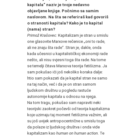
kapitala“ naziv je tvoje nedavno
objavljene knjige. Počnimo sa samim
naslovom. Na šta se referiraš kad govoriš
o stranosti kapitala? Kako je to kapital
(nama) stran?
Primož Krašovec:
Kapitalizam je stran u smislu
one glasovite Marxove rečenice „oni to rade,
ali ne znaju šta rade“. Stran je, dakle, onda
kada učesnici u kapitalističkoj ekonomiji rade
nešto, ali nisu svjesni toga šta rade. Na tome
se temelji čitava Marxova teorija fetišizma. Ja
sam pokušao ići još nekoliko koraka dalje:
htio sam pokazati da je kapital stran ne samo
na taj način, već i da je on stran samom
ljudskom društvu u pogledu rastuće
autonomije kapitala u odnosu na njega.
Na tom tragu, pokušao sam napraviti neki
teorijski zaokret počevši od teorija kapitalizma
koje uzimaju taj moment fetišizma važnim, ali
su još uvijek antropocentrične u smislu toga
da polaze iz ljudskog društva i onda vide
kapitalizam kao
human on human action
. Te