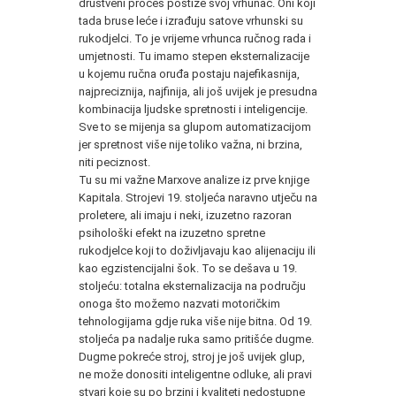
društveni proces postiže svoj vrhunac. Oni koji
tada bruse leće i izrađuju satove vrhunski su
rukodjelci. To je vrijeme vrhunca ručnog rada i
umjetnosti. Tu imamo stepen eksternalizacije
u kojemu ručna oruđa postaju najefikasnija,
najpreciznija, najfinija, ali još uvijek je presudna
kombinacija ljudske spretnosti i inteligencije.
Sve to se mijenja sa glupom automatizacijom
jer spretnost više nije toliko važna, ni brzina,
niti peciznost.
Tu su mi važne Marxove analize iz prve knjige
Kapitala. Strojevi 19. stoljeća naravno utječu na
proletere, ali imaju i neki, izuzetno razoran
psihološki efekt na izuzetno spretne
rukodjelce koji to doživljavaju kao alijenaciju ili
kao egzistencijalni šok. To se dešava u 19.
stoljeću: totalna eksternalizacija na području
onoga što možemo nazvati motoričkim
tehnologijama gdje ruka više nije bitna. Od 19.
stoljeća pa nadalje ruka samo pritišće dugme.
Dugme pokreće stroj, stroj je još uvijek glup,
ne može donositi inteligentne odluke, ali pravi
stvari koje su po brzini i kvaliteti nedostupne