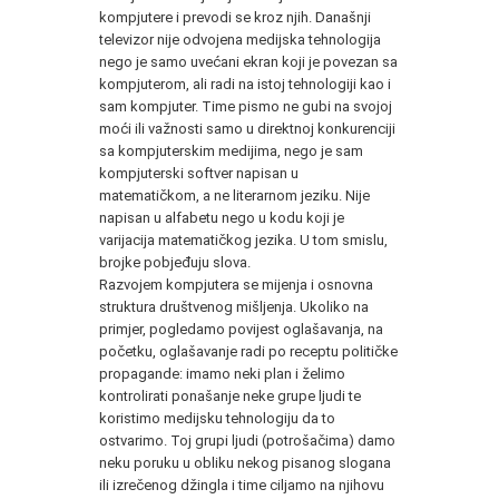
kompjutere i prevodi se kroz njih. Današnji
televizor nije odvojena medijska tehnologija
nego je samo uvećani ekran koji je povezan sa
kompjuterom, ali radi na istoj tehnologiji kao i
sam kompjuter. Time pismo ne gubi na svojoj
moći ili važnosti samo u direktnoj konkurenciji
sa kompjuterskim medijima, nego je sam
kompjuterski softver napisan u
matematičkom, a ne literarnom jeziku. Nije
napisan u alfabetu nego u kodu koji je
varijacija matematičkog jezika. U tom smislu,
brojke pobjeđuju slova.
Razvojem kompjutera se mijenja i osnovna
struktura društvenog mišljenja. Ukoliko na
primjer, pogledamo povijest oglašavanja, na
početku, oglašavanje radi po receptu političke
propagande: imamo neki plan i želimo
kontrolirati ponašanje neke grupe ljudi te
koristimo medijsku tehnologiju da to
ostvarimo. Toj grupi ljudi (potrošačima) damo
neku poruku u obliku nekog pisanog slogana
ili izrečenog džingla i time ciljamo na njihovu