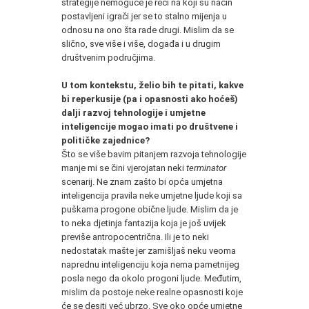
strategije nemoguće je reći na koji su način
postavljeni igrači jer se to stalno mijenja u
odnosu na ono šta rade drugi. Mislim da se
slično, sve više i više, događa i u drugim
društvenim područjima.
U tom kontekstu, želio bih te pitati, kakve
bi reperkusije (pa i opasnosti ako hoćeš)
dalji razvoj tehnologije i umjetne
inteligencije mogao imati po društvene i
političke zajednice?
Što se više bavim pitanjem razvoja tehnologije
manje mi se čini vjerojatan neki
terminator
scenarij. Ne znam zašto bi opća umjetna
inteligencija pravila neke umjetne ljude koji sa
puškama progone obične ljude. Mislim da je
to neka djetinja fantazija koja je još uvijek
previše antropocentrična. Ili je to neki
nedostatak mašte jer zamišljaš neku veoma
naprednu inteligenciju koja nema pametnijeg
posla nego da okolo progoni ljude. Međutim,
mislim da postoje neke realne opasnosti koje
će se desiti već ubrzo. Sve oko opće umjetne