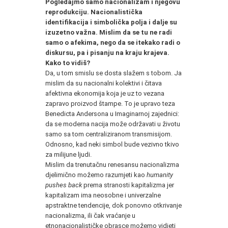
Pogledajmo samo nacionalizam i njegovu
reprodukciju. Nacionalistička
identifikacija i simbolička polja i dalje su
izuzetno važna. Mislim da se tu ne radi
samo o afekima, nego da se itekako radi o
diskursu, pa i pisanju na kraju krajeva.
Kako to vidiš?
Da, u tom smislu se dosta slažem s tobom. Ja
mislim da su nacionalni kolektivi i čitava
afektivna ekonomija koja je uz to vezana
zapravo proizvod štampe. To je upravo teza
Benedicta Andersona u Imaginarnoj zajednici:
da se moderna nacija može održavati u životu
samo sa tom centraliziranom transmisijom.
Odnosno, kad neki simbol bude vezivno tkivo
za milijune ljudi.
Mislim da trenutačnu renesansu nacionalizma
djelimično možemo razumjeti kao
humanity
pushes back
prema stranosti kapitalizma jer
kapitalizam ima neosobne i univerzalne
apstraktne tendencije, dok ponovno otkrivanje
nacionalizma, ili čak vraćanje u
etnonacionalističke obrasce možemo vidjeti