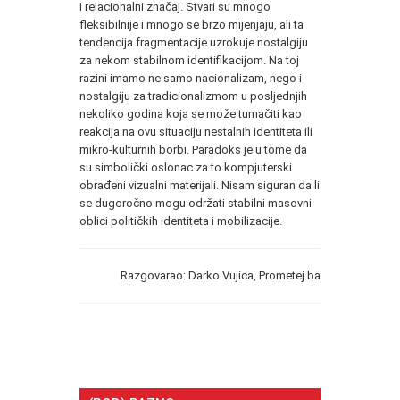
i relacionalni značaj. Stvari su mnogo
fleksibilnije i mnogo se brzo mijenjaju, ali ta
tendencija fragmentacije uzrokuje nostalgiju
za nekom stabilnom identifikacijom. Na toj
razini imamo ne samo nacionalizam, nego i
nostalgiju za tradicionalizmom u posljednjih
nekoliko godina koja se može tumačiti kao
reakcija na ovu situaciju nestalnih identiteta ili
mikro-kulturnih borbi. Paradoks je u tome da
su simbolički oslonac za to kompjuterski
obrađeni vizualni materijali. Nisam siguran da li
se dugoročno mogu održati stabilni masovni
oblici političkih identiteta i mobilizacije.
Razgovarao: Darko Vujica, Prometej.ba