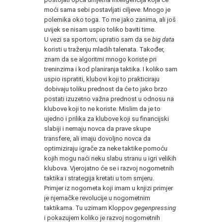
moći sama sebi postavljati ciljeve. Mnogo je
polemika oko toga. To me jako zanima, ali još
uvijek se nisam uspio toliko baviti time.
U vezi sa sportom; upratio sam da se
big data
koristi u traženju mladih talenata. Također,
znam da se algoritmi mnogo koriste pri
treninzima i kod planiranja taktika. I koliko sam
uspio ispratiti, klubovi koji to prakticiraju
dobivaju toliku prednost da će to jako brzo
postati izuzetno važna prednost u odnosu na
klubove koji to ne koriste. Mislim da je to
ujedno i prilika za klubove koji su financijski
slabiji i nemaju novca da prave skupe
transfere, ali imaju dovoljno novca da
optimiziraju igrače za neke taktike pomoću
kojih mogu naći neku slabu stranu u igri velikih
klubova. Vjerojatno će se i razvoj nogometnih
taktika i strategija kretati u tom smjeru.
Primjer iz nogometa koji imam u knjizi primjer
je njemačke revolucije u nogometnim
taktikama. Tu uzimam Kloppov
gegenpressing
i pokazujem koliko je razvoj nogometnih