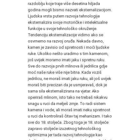
razdoblju koje traje više desetina hiljada
godina mogli bismo nazvati eksternalizacijom.
Ljudska vrsta putem razvoja tehnologije
eksternalizira svoje motoričke i intelektualne
funkcije u svoje tehnološko okruženje.
Tendenciju eksternalizacije vidimo ako se
osvrnemo na razvoj oruđa. Nekada davno,
kamen je zavisio od spretnosti i moći ljudske
ruke. Ukoliko nešto uradimo s tim kamenom,
još uvijek moramo imati jaku i spretnu ruku.
Sve do razvoja prvih mlinova ili jedrilica gdje
moć naše ruke više nije bitna. Kada voziš
jedrilicu, ne moraš imati jaku ruku, ali još uvijek
moraš biti precizan da je usmjeravaš, dok je
sama sila eksternalizirana na vjetar. Ako
operiraš mlinom, isto tako ne trebaš nikakvu
snagu u ruci da melješ zrnje. To radi sistem
kamena i vode, ali moraš imati neku spretnost
u ruci da kontroliraš čitav taj mehanizam. I tako
sve do 18. stoljeća. Zbog toga je 18. stoljeće
zapravo stoljeće izuzetnog tehnološkog
optimizma jer tada razvoj tehnologije kao