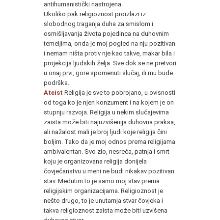
antihumanistički nastrojena.
Ukoliko pak religioznost proizlazi iz
slobodnog traganja duha za smislom i
osmišljavanja života pojedinca na duhovnim
temeljima, onda je moj pogled na nju pozitivan
i nemam ništa protiv nje kao takve, makar bila i
projekcija ljudskih želja. Sve dok se ne pretvori
u onaj prvi, gore spomenuti slučaj, ili mu bude
podrška.
Ateist
Religija je sve to pobrojano, u ovisnosti
od toga ko je njen konzument i na kojem je on
stupnju razvoja. Religija u nekim slučajevima
zaista može biti najuzvišenija duhovna praksa,
ali nažalost mali je broj ljudi koje religija čini
boljim. Tako da je moj odnos prema religijama
ambivalentan. Svo zlo, nesreća, patnja i smrt
koju je organizovana religija donijela
čovječanstvu u meni ne budi nikakav pozitivan
stav. Međutim to je samo moj stav prema
religijskim organizacijama. Religioznost je
nešto drugo, to je unutarnja stvar čovjeka i
takva religioznost zaista može biti uzvišena