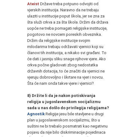
Ateist
Države treba potpuno odvojiti od
vjerskih institucija. Naravno da ne trebaju
ulaziti u institucije poput škola, jer se zna za
šta služi crkva a za šta škola. Držim da država
uopće ne treba pomagati religijske institucije,
pogotovo ne novcem poreskih obveznika.
Držim da religijske institucije svojim
milodarima trebaju održavati vjernici koji su
članovi tih institucija, a nikako svi građani. To
će dati i jasniju sliku snage njihove vjere. Ako
crkva počne gladovati zbog nedostatka
državnih dotacija, to će značiti da vjernici ne
vjeruju dobrovoljno i škrtare na vjeri i novcu.
Šta će nam onda takve vjere i vjernici?
8) Držite li da je nakon potiskivanja
religija u jugoslavenskom socijalizmu
sada u nas došlo do privilegija religijama?
Agnostik
Religije jesu bile stavljene u drugi
plan u jugoslavenskom socijalizmu, što u
suštini ne bi trebalo posmatrati kao negativnu
pojavu da nije bilo diskriminacije pojedinaca