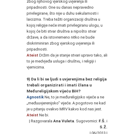
zbog njihovog vjerskog uvjerenja ili
pripadnosti. One su danas nepravedno
privilegirane, što nije u duhu sekularnosti i
laicizma. Treba težiti organizaciji društva u
kojoj religije neće imati privilegiranu ulogu, u
kojoj će biti stvar društva a nipošto stvar
države, a da istovremeno nitko ne bude
diskriminiran zbog vjerskog uvjerenja ili
pripadnosti.
Ateist
Držim da je stanje stvari upravo tako, ali
to je medvjeđa usluga i društvu, i religiji i
vjernicima.
9) Da li bi se ljudi s uvjerenjima bez religija
trebali organizirati i imati člana u
Međureligijskom vijeću BiH?
Agnostik
Ne, to je međureligijsko vijeće a ne
„međuuvjerenijsko“ vijeće. A pogotovo ne kad
je u pitanju ovakvo MRV kakvo kod nas jest.
Ateist
Ne bi.
| Razgovarala
Ana Vuleta
. Sugovornici:
F.Š.
i
S.Ž.
| 06/2013 |