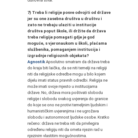
duhovna stvar.
7) Treba li religije posve odvojiti od države
jer su one zasebna društva u društvu i
zato ne trebaju ulaziti u institucije
društva poput škole, ili držite da država
treba religije pomagati gdje je god
moguće, s vjeronaukom u školi, plaćama
službenika, pomaganjem institucija i
izgradnje religioznih objekata?
Agnostik
Apsolutno smatram da država treba
do kraja biti laička, da se niti temelji na religiji
niti da religijske odredbe mogu u bilo kojem
dijelu imati status pravnih odredbi. Religija ne
može imati svoje mjesto u institucijama
države. No, država mora poštivati slobodu
religije i slobodu svakog uvjerenja do granice
do koje se ono ne protivi temeljnim ljudskim i
humanističkim uvjerenjima i ne ugrožava
slobodu i autonomnost ljudske osobe. Kratko
rečeno: država ne treba niti da privilegira
određenu religiju niti da ometa njezin rad u
njezinim vlastitim mogućnostima.