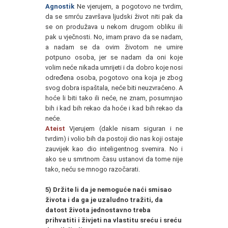
Agnostik
Ne vjerujem, a pogotovo ne tvrdim,
da se smrću završava ljudski život niti pak da
se on produžava u nekom drugom obliku ili
pak u vječnosti. No, imam pravo da se nadam,
a nadam se da ovim životom ne umire
potpuno osoba, jer se nadam da oni koje
volim neće nikada umrijeti i da dobro koje nosi
određena osoba, pogotovo ona koja je zbog
svog dobra ispaštala, neće biti neuzvraćeno. A
hoće li biti tako ili neće, ne znam, posumnjao
bih i kad bih rekao da hoće i kad bih rekao da
neće.
Ateist
Vjerujem (dakle nisam siguran i ne
tvrdim) i volio bih da postoji dio nas koji ostaje
zauvijek kao dio inteligentnog svemira. No i
ako se u smrtnom času ustanovi da tome nije
tako, neću se mnogo razočarati.
5) Držite li da je nemoguće naći smisao
života i da ga je uzaludno tražiti, da
datost života jednostavno treba
prihvatiti i živjeti na vlastitu sreću i sreću