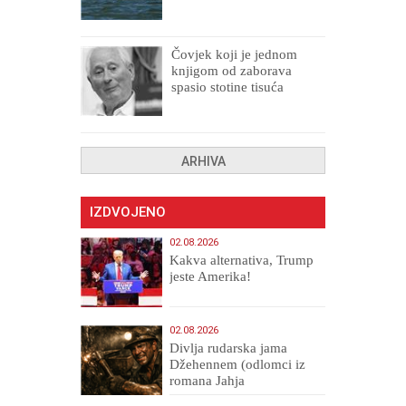
Čovjek koji je jednom
knjigom od zaborava
spasio stotine tisuća
drugih, prokletih i
uništenih
ARHIVA
IZDVOJENO
02.08.2026
Kakva alternativa, Trump
jeste Amerika!
02.08.2026
Divlja rudarska jama
Džehennem (odlomci iz
romana Jahja
Veličanstveni)