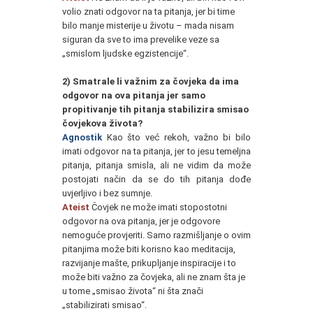
volio znati odgovor na ta pitanja, jer bi time
bilo manje misterije u životu – mada nisam
siguran da sve to ima prevelike veze sa
„smislom ljudske egzistencije“.
2) Smatrale li važnim za čovjeka da ima
odgovor na ova pitanja jer samo
propitivanje tih pitanja stabilizira smisao
čovjekova života?
Agnostik
Kao što već rekoh, važno bi bilo
imati odgovor na ta pitanja, jer to jesu temeljna
pitanja, pitanja smisla, ali ne vidim da može
postojati način da se do tih pitanja dođe
uvjerljivo i bez sumnje.
Ateist
Čovjek ne može imati stopostotni
odgovor na ova pitanja, jer je odgovore
nemoguće provjeriti. Samo razmišljanje o ovim
pitanjima može biti korisno kao meditacija,
razvijanje mašte, prikupljanje inspiracije i to
može biti važno za čovjeka, ali ne znam šta je
u tome „smisao života“ ni šta znači
„stabilizirati smisao“.