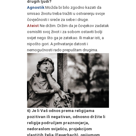
drugih ljudi?
Agnostik
Možda bi bilo zgodno kazati da
smisao životu treba tražiti u ostvarenju svoje
čovječnosti i sreće za sebe i druge.
Ateist
Ne držim. Držim da je čovjekov zadatak
osmisliti svoj život i za sobom ostaviti bolji
svijet nego što ga je zatekao. Ili makar isti, a
nipošto gori. A prihvatanje datosti i
nemogućnosti rado prepuštam drugima.
6) Je li Vaš odnos prema religijama
pozitivan ili negativan, odnosno držite li
religije područjem praznovjerja,
nedoraslom sviješću, projekcijom
vlastitih želja (Feuerbach), opijumom