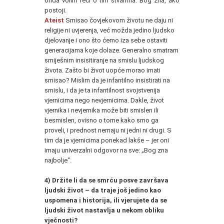
onda volim reći o tim stvarima: Bog zna, ako
postoji.
Ateist
Smisao čovjekovom životu ne daju ni
religije ni uvjerenja, već možda jedino ljudsko
djelovanje i ono što ćemo iza sebe ostaviti
generacijama koje dolaze. Generalno smatram
smiješnim insisitiranje na smislu ljudskog
života. Zašto bi život uopće morao imati
smisao? Mislim da je infantilno insistirati na
smislu, i da je ta infantilnost svojstvenija
vjernicima nego nevjernicima. Dakle, život
vjernika i nevjernika može biti smislen ili
besmislen, ovisno o tome kako smo ga
proveli, i prednost nemaju ni jedni ni drugi. S
tim da je vjernicima ponekad lakše – jer oni
imaju univerzalni odgovor na sve: „Bog zna
najbolje“.
4) Držite li da se smrću posve završava
ljudski život – da traje još jedino kao
uspomena i historija, ili vjerujete da se
ljudski život nastavlja u nekom obliku
vječnosti?