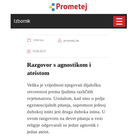
Izbornik
Intervju
prometej.ba
16.06.2013
Razgovor s agnostikom i
ateistom
Velika je vrijednost njegovati dijalošku
otvorenost prema ljudima različitih
svjetonazora. Uostalom, kad smo u polju
egzistencijalnih pitanja, suprotnost jednoj
dubokoj istini jest druga duboka istina. U
ovom razgovoru na devet pitanja u vezi
religije odgovarali su jedan agnostik i
jedan ateist.