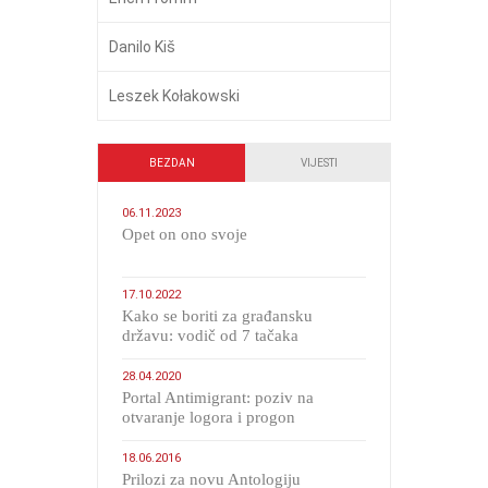
Danilo Kiš
Leszek Kołakowski
BEZDAN
VIJESTI
06.11.2023
​Opet on ono svoje
17.10.2022
Kako se boriti za građansku
državu: vodič od 7 tačaka
28.04.2020
Portal Antimigrant: poziv na
otvaranje logora i progon
migranata poput bijesnih kerova
18.06.2016
Prilozi za novu Antologiju