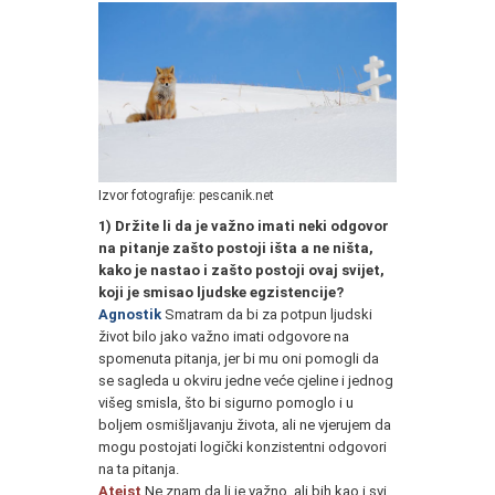
Izvor fotografije: pescanik.net
1) Držite li da je važno imati neki odgovor
na pitanje zašto postoji išta a ne ništa,
kako je nastao i zašto postoji ovaj svijet,
koji je smisao ljudske egzistencije?
Agnostik
Smatram da bi za potpun ljudski
život bilo jako važno imati odgovore na
spomenuta pitanja, jer bi mu oni pomogli da
se sagleda u okviru jedne veće cjeline i jednog
višeg smisla, što bi sigurno pomoglo i u
boljem osmišljavanju života, ali ne vjerujem da
mogu postojati logički konzistentni odgovori
na ta pitanja.
Ateist
Ne znam da li je važno, ali bih kao i svi