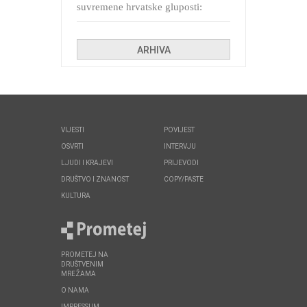
suvremene hrvatske gluposti:
Kolinda i ekipa o navijačkim
huliganima
ARHIVA
VIJESTI
POVIJEST
OSVRTI
INTERVJU
LJUDI I KRAJEVI
PRIJEVODI
DRUŠTVO I ZNANOST
COPY/PASTE
KULTURA
PROMETEJ NA
DRUŠTVENIM
MREŽAMA
O NAMA
IMPRESSUM