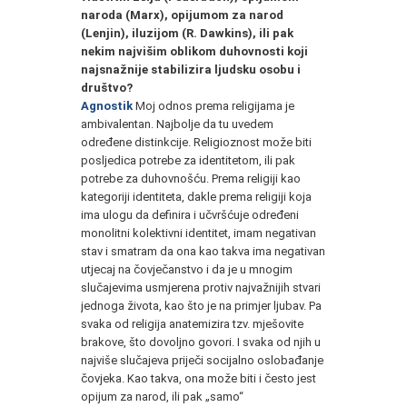
naroda (Marx), opijumom za narod
(Lenjin), iluzijom (R. Dawkins), ili pak
nekim najvišim oblikom duhovnosti koji
najsnažnije stabilizira ljudsku osobu i
društvo?
Agnostik
Moj odnos prema religijama je
ambivalentan. Najbolje da tu uvedem
određene distinkcije. Religioznost može biti
posljedica potrebe za identitetom, ili pak
potrebe za duhovnošću. Prema religiji kao
kategoriji identiteta, dakle prema religiji koja
ima ulogu da definira i učvršćuje određeni
monolitni kolektivni identitet, imam negativan
stav i smatram da ona kao takva ima negativan
utjecaj na čovječanstvo i da je u mnogim
slučajevima usmjerena protiv najvažnijih stvari
jednoga života, kao što je na primjer ljubav. Pa
svaka od religija anatemizira tzv. mješovite
brakove, što dovoljno govori. I svaka od njih u
najviše slučajeva priječi socijalno oslobađanje
čovjeka. Kao takva, ona može biti i često jest
opijum za narod, ili pak „samo“