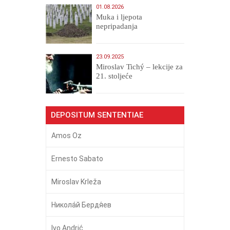
01.08.2026
Muka i ljepota
nepripadanja
23.09.2025
Miroslav Tichý – lekcije za
21. stoljeće
DEPOSITUM SENTENTIAE
Amos Oz
Ernesto Sabato
Miroslav Krleža
Никола́й Бердя́ев
Ivo Andrić