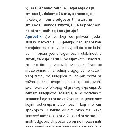
3) Da li jednako religije i uvjerenja daju
smisao ljudskome životu, odnosno je li
lakše vjernicima odgovoriti na zadnji
smisao ljudskoga života, ili je ta prednost
na strani onih koji ne vjeruju?
Agnostik
Vjernici, koji su prihvatili jedan
sustav vjerovanja i uvjerenja kao apsolutan,
vjerojatno su se dovoljno uvjerili da je on istinit
da im pruža jednu sigurnost i stabilnost u
životu, te daje nadu u posliježivotnu nagradu
za ono što su vjerovali. Međutim, život se
može osmisliti na jednoj drugoj, da ne kažem
višoj razini, od religijske, tj. čovjek može na
važna pitanja svoje egzistencije odgovoriti
izvan okvira bilo kojeg religijskog uvjerenja. Ja
nemam religijskog uvjerenja, ali o određenim
stvarima koje su bitne za život imam jasan stav
kojim ostvarujem stabilnost i koji me čini
spokojnim. O nekim drugim pitanjima, kako
sam već naveo, bilo bi važno kad bi se mogao
imati odgovor, ali pošto se on ne može imati,