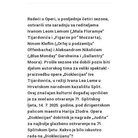
Radeći u Operi, u posljednje četiri sezone,
ostvarili ste saradnju sa rediteljema
Ivanom Leom Lemom („Mala Floramye”
Tijardovića i „Figarov pir” Mozzarta),
Ninom Kleflin („Orfej u podzemlju”
Offenbacha) i Aleksandrom Nikolićem
(„Blue Monday” Gershwina i „Gallantry”
Moora). Prošle sezone ste dobili poziv biti
djelom autorskog tima za veliki spektakl -
praizvedbu opere „Dioklecijan” Ive
Tijardovića, u režiji Ivana Lea Leme u
Hrvatskom narodnom kazalištu Split.
Ovaj značajan kulturni događaj upriličen
je za svečano otvaranje 71. Splitskog
ljeta, 14. 7. 2025. godine, pod dirigentskom
palicom maestra Harija Zlodre. Opera
„Dioklecijan” dobitnik je nagrade „Judita’’
za najbolje glazbeno ostvarenje na 71.
Splitskom ljetu. Kakvo je bilo iskustvo
rada na „Dioklecijanu”?