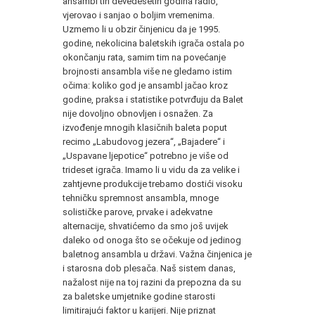
ansambl tih devedesetih godina radio,
vjerovao i sanjao o boljim vremenima.
Uzmemo li u obzir činjenicu da je 1995.
godine, nekolicina baletskih igrača ostala po
okončanju rata, samim tim na povećanje
brojnosti ansambla više ne gledamo istim
očima: koliko god je ansambl jačao kroz
godine, praksa i statistike potvrđuju da Balet
nije dovoljno obnovljen i osnažen. Za
izvođenje mnogih klasičnih baleta poput
recimo „Labudovog jezera“, „Bajadere“ i
„Uspavane ljepotice“ potrebno je više od
trideset igrača. Imamo li u vidu da za velike i
zahtjevne produkcije trebamo dostići visoku
tehničku spremnost ansambla, mnoge
solističke parove, prvake i adekvatne
alternacije, shvatićemo da smo još uvijek
daleko od onoga što se očekuje od jedinog
baletnog ansambla u državi. Važna činjenica je
i starosna dob plesača. Naš sistem danas,
nažalost nije na toj razini da prepozna da su
za baletske umjetnike godine starosti
limitirajući faktor u karijeri. Nije priznat