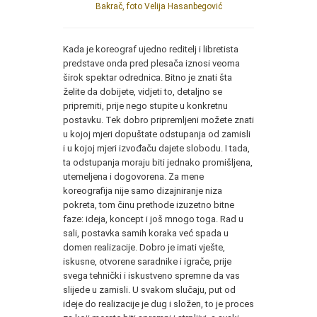
Bakrač, foto Velija Hasanbegović
Kada je koreograf ujedno reditelj i libretista
predstave onda pred plesača iznosi veoma
širok spektar odrednica. Bitno je znati šta
želite da dobijete, vidjeti to, detaljno se
pripremiti, prije nego stupite u konkretnu
postavku. Tek dobro pripremljeni možete znati
u kojoj mjeri dopuštate odstupanja od zamisli
i u kojoj mjeri izvođaču dajete slobodu. I tada,
ta odstupanja moraju biti jednako promišljena,
utemeljena i dogovorena. Za mene
koreografija nije samo dizajniranje niza
pokreta, tom činu prethode izuzetno bitne
faze: ideja, koncept i još mnogo toga. Rad u
sali, postavka samih koraka već spada u
domen realizacije. Dobro je imati vješte,
iskusne, otvorene saradnike i igrače, prije
svega tehnički i iskustveno spremne da vas
slijede u zamisli. U svakom slučaju, put od
ideje do realizacije je dug i složen, to je proces