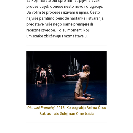
za koji morate biti spremni i strpljivi, a svaki
proces uvijek donese nešto novo i drugačije.
Ja volim te procese i uživam u njima. Često
najviše pamtimo periode nastanka i stvaranja
predstave, više nego same premijere ili
reprizne izvedbe. To su momenti koji
umjetnike zbližavaju i razmaštavaju.
Okovani Prometej
, 2018. Koreografija Belma Čečo
Bakrač, foto Sulejman Omerbašić