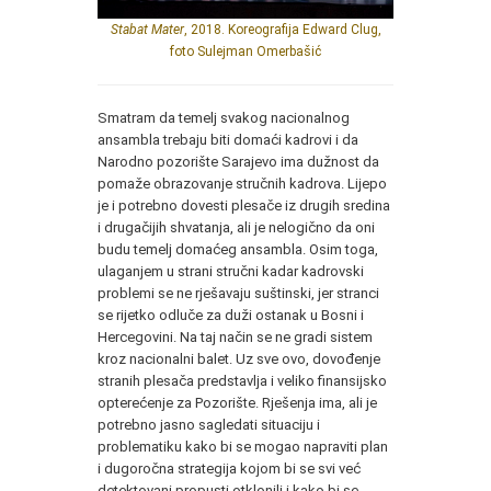
Stabat Mater
, 2018. Koreografija Edward Clug,
foto Sulejman Omerbašić
Smatram da temelj svakog nacionalnog
ansambla trebaju biti domaći kadrovi i da
Narodno pozorište Sarajevo ima dužnost da
pomaže obrazovanje stručnih kadrova. Lijepo
je i potrebno dovesti plesače iz drugih sredina
i drugačijih shvatanja, ali je nelogično da oni
budu temelj domaćeg ansambla. Osim toga,
ulaganjem u strani stručni kadar kadrovski
problemi se ne rješavaju suštinski, jer stranci
se rijetko odluče za duži ostanak u Bosni i
Hercegovini. Na taj način se ne gradi sistem
kroz nacionalni balet. Uz sve ovo, dovođenje
stranih plesača predstavlja i veliko finansijsko
opterećenje za Pozorište. Rješenja ima, ali je
potrebno jasno sagledati situaciju i
problematiku kako bi se mogao napraviti plan
i dugoročna strategija kojom bi se svi već
detektovani propusti otklonili i kako bi se