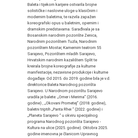
Baleta i tijekom karijere ostvarila brojne
solističke i naslovne uloge u klasičnim i
modernim baletima, te razvila zapažen
koreografski opus u baletnim, opernim i
dramskim predstavama. Sarađivala je sa
Bosanskim narodnim pozorište Zenica,
Narodnim pozorištem Tuzla, Narodnim
pozorištem Mostar, Kamernim teatrom 55
Sarajevo, Pozorištem mladih Sarajevo,
Hrvatskim narodnim kazalištem Split te
kreirala brojne koreografije za kulturne
manifestacije, nezavisne produkcije i kulturne
događaje. Od 2015. do 2019. godine bila je v.d.
direktorice Baleta Narodnog pozorišta
Sarajevo. U Narodnom pozorištu Sarajevo
uradila je balete: „Omer i Merima” (2016.
godine) , „Okovani Prometej” (2018. godine),
baletni triptih „Panta Rhei “ (2022. godine) i
„Planeta Sarajevo “ u okviru specijalnog
programa Narodnog pozorišta Sarajevo -
Kultura na ulice (2025. godine). Oktobra 2025.
godine imenovna je članicom Upravnog