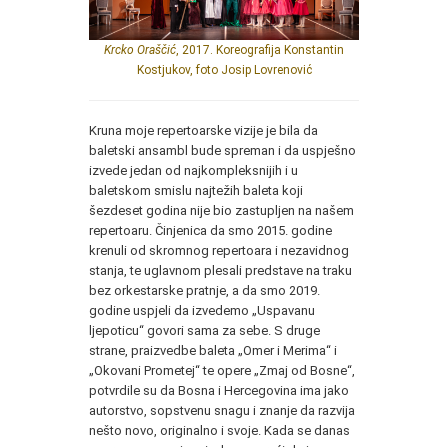
Krcko Oraščić
, 2017. Koreografija Konstantin
Kostjukov, foto Josip Lovrenović
Kruna moje repertoarske vizije je bila da
baletski ansambl bude spreman i da uspješno
izvede jedan od najkompleksnijih i u
baletskom smislu najtežih baleta koji
šezdeset godina nije bio zastupljen na našem
repertoaru. Činjenica da smo 2015. godine
krenuli od skromnog repertoara i nezavidnog
stanja, te uglavnom plesali predstave na traku
bez orkestarske pratnje, a da smo 2019.
godine uspjeli da izvedemo „Uspavanu
ljepoticu“ govori sama za sebe. S druge
strane, praizvedbe baleta „Omer i Merima“ i
„Okovani Prometej“ te opere „Zmaj od Bosne“,
potvrdile su da Bosna i Hercegovina ima jako
autorstvo, sopstvenu snagu i znanje da razvija
nešto novo, originalno i svoje. Kada se danas