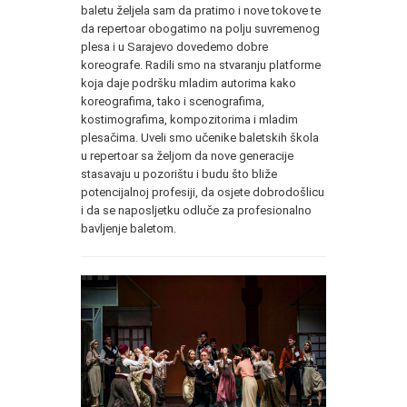
baletu željela sam da pratimo i nove tokove te
da repertoar obogatimo na polju suvremenog
plesa i u Sarajevo dovedemo dobre
koreografe. Radili smo na stvaranju platforme
koja daje podršku mladim autorima kako
koreografima, tako i scenografima,
kostimografima, kompozitorima i mladim
plesačima. Uveli smo učenike baletskih škola
u repertoar sa željom da nove generacije
stasavaju u pozorištu i budu što bliže
potencijalnoj profesiji, da osjete dobrodošlicu
i da se naposljetku odluče za profesionalno
bavljenje baletom.