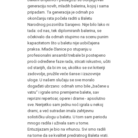
generaciju novih, mladih balerina, kojoj i sama
pripadam. Ta generacija je odmah po
okončanju rata počela raditi u Baletu
Narodnog pozorišta Sarajevo. Nije bilo lako ni
tada: od nas, tek diplomiranih balerina, se
očekivalo da odmah stupimo na scenu punim
kapacitetom što u baletu nije uobičajena
praksa. Mlade članice po stupanju u
profesionalni ansambl trebale bi postepeno
proći određene faze rada, sticati iskustvo, učiti
od starijih, da bi im se, ukoliko se svi kriteriji
zadovolje, pružile veće šanse i izazovnije
uloge. U našem slučaju se sve moralo
događati ubrzano: odmah smo bile „bačene u
vatru“ i igrale smo premijerne balete, sav
reprizni repertoar, opere i drame - apsolutno
sve. Nerijetko sam jednu noć igrala u nekoj
drami, a već sutradan imala zahtjevnu
solističku ulogu u baletu. U tom sam periodu
mnogo radila i uživala sam u tome.
Entuzijazam je bio na vrhuncu. Svi smo radili
na tome da se kvalitet predratnog Baleta vrati.