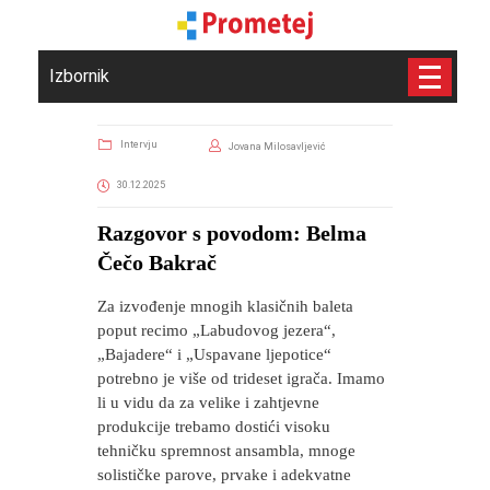
Izbornik
Intervju
Jovana Milosavljević
30.12.2025
Razgovor s povodom: Belma
Čečo Bakrač
Za izvođenje mnogih klasičnih baleta
poput recimo „Labudovog jezera“,
„Bajadere“ i „Uspavane ljepotice“
potrebno je više od trideset igrača. Imamo
li u vidu da za velike i zahtjevne
produkcije trebamo dostići visoku
tehničku spremnost ansambla, mnoge
solističke parove, prvake i adekvatne