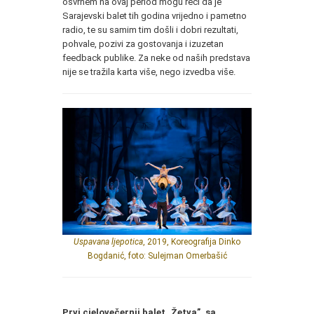
osvrnem na ovaj period mogu reći da je
Sarajevski balet tih godina vrijedno i pametno
radio, te su samim tim došli i dobri rezultati,
pohvale, pozivi za gostovanja i izuzetan
feedback publike. Za neke od naših predstava
nije se tražila karta više, nego izvedba više.
Uspavana ljepotica
, 2019, Koreografija Dinko
Bogdanić, foto: Sulejman Omerbašić
Prvi cjelovečernji balet „Žetva”, sa