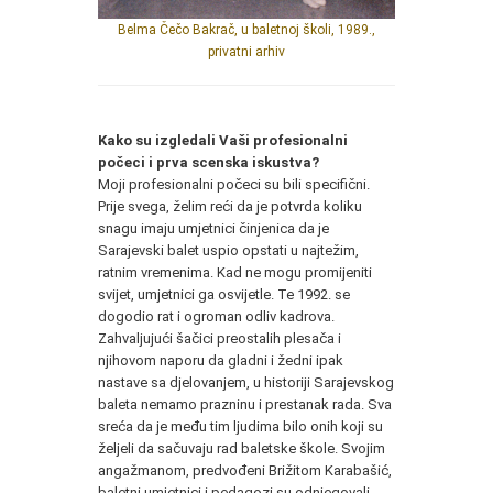
Belma Čečo Bakrač, u baletnoj školi, 1989.,
privatni arhiv
Kako su izgledali Vaši profesionalni
počeci i prva scenska iskustva?
Moji profesionalni počeci su bili specifični.
Prije svega, želim reći da je potvrda koliku
snagu imaju umjetnici činjenica da je
Sarajevski balet uspio opstati u najtežim,
ratnim vremenima. Kad ne mogu promijeniti
svijet, umjetnici ga osvijetle. Te 1992. se
dogodio rat i ogroman odliv kadrova.
Zahvaljujući šačici preostalih plesača i
njihovom naporu da gladni i žedni ipak
nastave sa djelovanjem, u historiji Sarajevskog
baleta nemamo prazninu i prestanak rada. Sva
sreća da je među tim ljudima bilo onih koji su
željeli da sačuvaju rad baletske škole. Svojim
angažmanom, predvođeni Brižitom Karabašić,
baletni umjetnici i pedagozi su odnjegovali