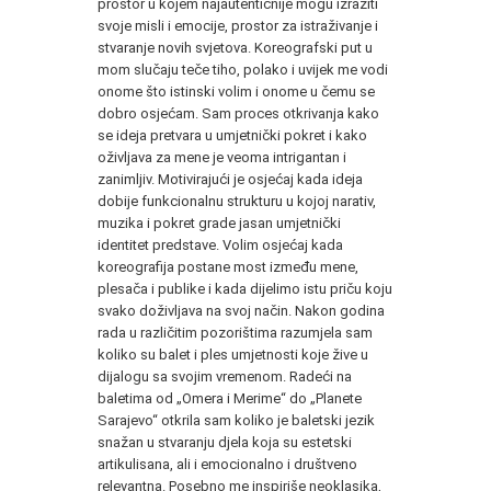
prostor u kojem najautentičnije mogu izraziti
svoje misli i emocije, prostor za istraživanje i
stvaranje novih svjetova. Koreografski put u
mom slučaju teče tiho, polako i uvijek me vodi
onome što istinski volim i onome u čemu se
dobro osjećam. Sam proces otkrivanja kako
se ideja pretvara u umjetnički pokret i kako
oživljava za mene je veoma intrigantan i
zanimljiv. Motivirajući je osjećaj kada ideja
dobije funkcionalnu strukturu u kojoj narativ,
muzika i pokret grade jasan umjetnički
identitet predstave. Volim osjećaj kada
koreografija postane most između mene,
plesača i publike i kada dijelimo istu priču koju
svako doživljava na svoj način. Nakon godina
rada u različitim pozorištima razumjela sam
koliko su balet i ples umjetnosti koje žive u
dijalogu sa svojim vremenom. Radeći na
baletima od „Omera i Merime“ do „Planete
Sarajevo“ otkrila sam koliko je baletski jezik
snažan u stvaranju djela koja su estetski
artikulisana, ali i emocionalno i društveno
relevantna. Posebno me inspiriše neoklasika,