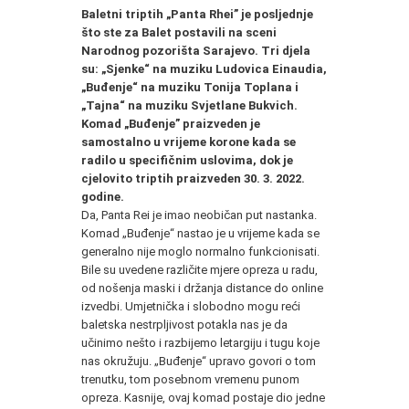
Baletni triptih „Panta Rhei” je posljednje
što ste za Balet postavili na sceni
Narodnog pozorišta Sarajevo. Tri djela
su: „Sjenke“ na muziku Ludovica Einaudia,
„Buđenje“ na muziku Tonija Toplana i
„Tajna“ na muziku Svjetlane Bukvich.
Komad „Buđenje” praizveden je
samostalno u vrijeme korone kada se
radilo u specifičnim uslovima, dok je
cjelovito triptih praizveden 30. 3. 2022.
godine.
Da, Panta Rei je imao neobičan put nastanka.
Komad „Buđenje“ nastao je u vrijeme kada se
generalno nije moglo normalno funkcionisati.
Bile su uvedene različite mjere opreza u radu,
od nošenja maski i držanja distance do online
izvedbi. Umjetnička i slobodno mogu reći
baletska nestrpljivost potakla nas je da
učinimo nešto i razbijemo letargiju i tugu koje
nas okružuju. „Buđenje“ upravo govori o tom
trenutku, tom posebnom vremenu punom
opreza. Kasnije, ovaj komad postaje dio jedne