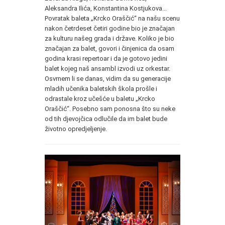
Aleksandra Ilića, Konstantina Kostjukova...
Povratak baleta „Krcko Oraščić“ na našu scenu
nakon četrdeset četiri godine bio je značajan
za kulturu našeg grada i države. Koliko je bio
značajan za balet, govori i činjenica da osam
godina krasi repertoar i da je gotovo jedini
balet kojeg naš ansambl izvodi uz orkestar.
Osvrnem li se danas, vidim da su generacije
mladih učenika baletskih škola prošle i
odrastale kroz učešće u baletu „Krcko
Oraščić“. Posebno sam ponosna što su neke
od tih djevojčica odlučile da im balet bude
životno opredjeljenje.