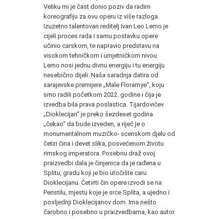
Veliku mi je čast donio poziv da radim
koreografiju za ovu operu iz više razloga.
Izuzetno talentovan reditelj Ivan Leo Lemo je
cijeli proces rada i samu postavku opere
učinio carskom, te napravio predstavu na
visokom tehničkom i umjetničkom nivou.
Lemo nosi jednu divnu energiju i tu energiju
nesebično dijeli. Naša saradnja datira od
sarajevske premijere „Male Floramye“, koju
smo radili početkom 2022. godine i čija je
izvedba bila prava poslastica. Tijardovićev
„Dioklecijan“ je preko šezdeset godina
„čekao“ da bude izveden, a riječ je o
monumentalnom muzičko- scenskom djelu od
četiri čina i devet slika, posvećenom životu
rimskog imperatora. Posebnu draž ovoj
praizvedbi dala je činjenica da je rađena u
Splitu, gradu koji je bio utočište caru
Dioklecijanu. Četvrti čin opere izvodi se na
Peristilu, mjestu koje je srce Splita, a ujedno i
posljednji Dioklecijanov dom. Ima nešto
čarobno i posebno u praizvedbama, kao autor