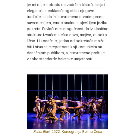
jer mi daje slobodu da zadržim čistoću linija i
eleganciju neoklasičnog stila i njegove
tradicije, ali da ih istovremeno otvorim prema
savremenijem, emocionalno slojevitijem jeziku
pokreta. Privlači me i mogućnost da iz klasične
strukture izvučem nešto novo, ranjivo, duboko
lično. U konačnici, jedan od pokretača može
biti i stvaranje repertoara koji komunicira sa
današnjom publikom, a istovremeno poštuje
visoke standarde baletske umjetnosti.
Panta Rhei
, 2022. Koreografija Belma Čečo