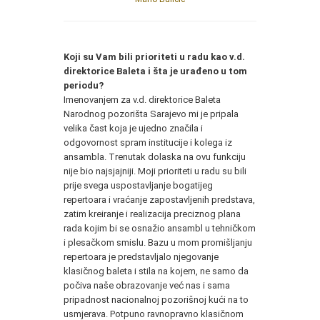
Koji su Vam bili prioriteti u radu kao v.d.
direktorice Baleta i šta je urađeno u tom
periodu?
Imenovanjem za v.d. direktorice Baleta
Narodnog pozorišta Sarajevo mi je pripala
velika čast koja je ujedno značila i
odgovornost spram institucije i kolega iz
ansambla. Trenutak dolaska na ovu funkciju
nije bio najsjajniji. Moji prioriteti u radu su bili
prije svega uspostavljanje bogatijeg
repertoara i vraćanje zapostavljenih predstava,
zatim kreiranje i realizacija preciznog plana
rada kojim bi se osnažio ansambl u tehničkom
i plesačkom smislu. Bazu u mom promišljanju
repertoara je predstavljalo njegovanje
klasičnog baleta i stila na kojem, ne samo da
počiva naše obrazovanje već nas i sama
pripadnost nacionalnoj pozorišnoj kući na to
usmjerava. Potpuno ravnopravno klasičnom