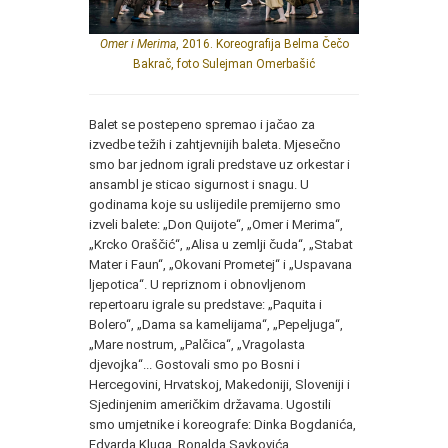
Omer i Merima
, 2016. Koreografija Belma Čečo
Bakrač, foto Sulejman Omerbašić
Balet se postepeno spremao i jačao za
izvedbe težih i zahtjevnijih baleta. Mjesečno
smo bar jednom igrali predstave uz orkestar i
ansambl je sticao sigurnost i snagu. U
godinama koje su uslijedile premijerno smo
izveli balete: „Don Quijote“, „Omer i Merima“,
„Krcko Oraščić“, „Alisa u zemlji čuda“, „Stabat
Mater i Faun“, „Okovani Prometej“ i „Uspavana
ljepotica“. U repriznom i obnovljenom
repertoaru igrale su predstave: „Paquita i
Bolero“, „Dama sa kamelijama“, „Pepeljuga“,
„Mare nostrum, „Palčica“, „Vragolasta
djevojka“... Gostovali smo po Bosni i
Hercegovini, Hrvatskoj, Makedoniji, Sloveniji i
Sjedinjenim američkim državama. Ugostili
smo umjetnike i koreografe: Dinka Bogdanića,
Edvarda Kluga, Ronalda Savkovića,