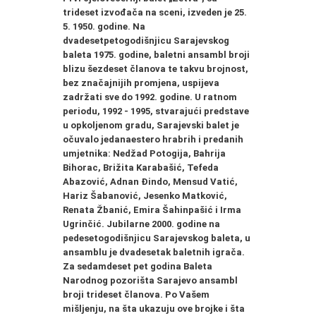
trideset izvođača na sceni, izveden je 25.
5. 1950. godine. Na
dvadesetpetogodišnjicu Sarajevskog
baleta 1975. godine, baletni ansambl broji
blizu šezdeset članova te takvu brojnost,
bez značajnijih promjena, uspijeva
zadržati sve do 1992. godine. U ratnom
periodu, 1992 - 1995, stvarajući predstave
u opkoljenom gradu, Sarajevski balet je
očuvalo jedanaestero hrabrih i predanih
umjetnika: Nedžad Potogija, Bahrija
Bihorac, Brižita Karabašić, Tefeda
Abazović, Adnan Đindo, Mensud Vatić,
Hariz Šabanović, Jesenko Matković,
Renata Žbanić, Emira Šahinpašić i Irma
Ugrinčić. Jubilarne 2000. godine na
pedesetogodišnjicu Sarajevskog baleta, u
ansamblu je dvadesetak baletnih igrača.
Za sedamdeset pet godina Baleta
Narodnog pozorišta Sarajevo ansambl
broji trideset članova. Po Vašem
mišljenju, na šta ukazuju ove brojke i šta