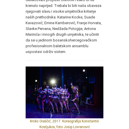
krenulo naprijed. Trebala bi biti naša obaveza
njegovati slavu i visoke umjetničke kriterije
naših prethodnika: Katarine Kocke, Suade
Kavazović, Emine Kamberović, Franje Horvata,
Slavke Pervana, Nedžada Potogije, Antona
Marinića i mnogih drugih umjetnika, te učiniti
da se u jedinom bosanskohercegovačkom
profesionalnom baletskom ansamblu
uspostavi održiv sistem.
Krcko Oraščić
, 2017. Koreografija Konstantin
Kostjukov, foto Josip Lovrenović