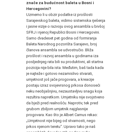
znače za budućnost baleta u Bosni i
Hercegovini?
Uzmemo li u obzir podatke iz prošlosti
Sarajevskog baleta, vidimo sistemska rješenja
i jasne vizije o razvoju ovog ansambla u bivšoj
SFRJ i njenoj Republici Bosni i Hercegovini.
Samo dvadeset pet godina od formiranja
Baleta Narodnog pozorišta Sarajevo, broj
članova ansambla se udvostručio. Bliža
prošlost i razvoj ansambla u godinama iza
posljednjeg rata bili su produktivni, ali startna
pozicija nije bila ista. Međutim, baš tada kada
je najteže i gotovo nezamislivo stvarati,
umjetnost još jače progovara, a kreacije
postaju izraz svojevrsnog prkosa donoseći
neku neobjašnjivu, nezaustavljivu snagu koja
rezultira napretkom. Umjetniku nije svojstveno
da bježi pred realnošću. Naprotiv, tek pred
grubom zbiljom umjetnik najglasnije
progovara. Kao što je Albert Camus rekao:
„Umjetnost nije bijeg od stvarnosti, nego
prkos njenom teretu“. Upravo tako je naš