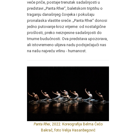
veće priče, postaje trenutak sadašnjosti u
predstavi „Panta Rhei“, baletskom triptihu o
traganju današnjeg čovjeka i pokušaju
pronalaska vlastite sreće. „Panta Rhei“ donosi
jedno putovanje kroz vrijeme: od nostalgične
prošlosti, preko neizvjesne sadašnjosti do
tmurne budućnosti. Ova predstava upozorava,
ali istovremeno ulijeva nadu podsjećajući nas
na našu najveću vrlinu - humanost.
Panta Rhei
, 2022. Koreografija Belma Čečo
Bakrač, foto Velija Hasanbegović