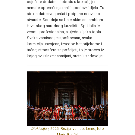
osjećate dodatnu slobodu u kreaciji, jer
nemate opterećenja ranijih postavki djela. Tu
ste da date svoj pečat i potpuno neovisno
stvarate. Saradnja sa baletskim ansamblom
Hrvatskog narodnog kazališta Split bila je
veoma profesionalna, a ujedno i jako topla.
Svaka zamisao je ispoštovana, svaka
korekcija usvojena, izvedbe besprijekorne i
tačne, atmosfera za poželjeti, to je proces iz
kojeg svi izlaze nasmijani, sretni i zadovoljni.
Dioklecijan
, 2025. Režija Ivan Leo Lemo, foto
Mario Buličić