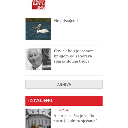
Ne pristajem!
Čovjek koji je jednom
knjigom od zaborava
spasio stotine tisuća
drugih, prokletih i
uništenih
ARHIVA
IZDVOJENO
31.07.2026
A tko je ta, šta je ta, da
prostiš, kultura sjećanja?