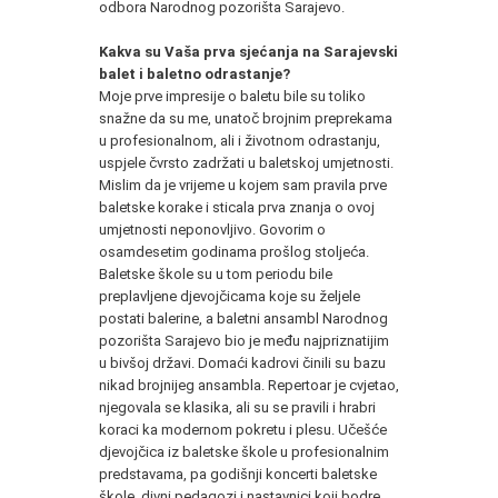
odbora Narodnog pozorišta Sarajevo.
Kakva su Vaša prva sjećanja na Sarajevski
balet i baletno odrastanje?
Moje prve impresije o baletu bile su toliko
snažne da su me, unatoč brojnim preprekama
u profesionalnom, ali i životnom odrastanju,
uspjele čvrsto zadržati u baletskoj umjetnosti.
Mislim da je vrijeme u kojem sam pravila prve
baletske korake i sticala prva znanja o ovoj
umjetnosti neponovljivo. Govorim o
osamdesetim godinama prošlog stoljeća.
Baletske škole su u tom periodu bile
preplavljene djevojčicama koje su željele
postati balerine, a baletni ansambl Narodnog
pozorišta Sarajevo bio je među najpriznatijim
u bivšoj državi. Domaći kadrovi činili su bazu
nikad brojnijeg ansambla. Repertoar je cvjetao,
njegovala se klasika, ali su se pravili i hrabri
koraci ka modernom pokretu i plesu. Učešće
djevojčica iz baletske škole u profesionalnim
predstavama, pa godišnji koncerti baletske
škole, divni pedagozi i nastavnici koji bodre,