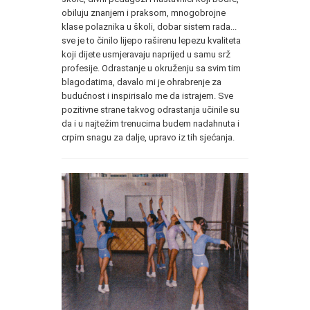
obiluju znanjem i praksom, mnogobrojne
klase polaznika u školi, dobar sistem rada...
sve je to činilo lijepo raširenu lepezu kvaliteta
koji dijete usmjeravaju naprijed u samu srž
profesije. Odrastanje u okruženju sa svim tim
blagodatima, davalo mi je ohrabrenje za
budućnost i inspirisalo me da istrajem. Sve
pozitivne strane takvog odrastanja učinile su
da i u najtežim trenucima budem nadahnuta i
crpim snagu za dalje, upravo iz tih sjećanja.