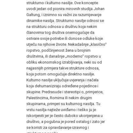
strukturno i kulturno nasilje. Ove koncepte
uvodi jedan od pionira mirovnih studija Johan
Galtung, i iznimno su važni za razumijevanje
dinamike nasilja. Strukturno nasilje odnosi se
na strukturu odnosa u društvu koja nekim
članovima tog društva onemogućuje da
ostvare svoje potrebe ili donose odluke koje
utječu na njihove živote. Nekadašnje „klasično“
ropstvo, podčinjenost žena u brojnim
društvima, ili današnje „moderno“ ropstvo u
obliku ekonomskog izrabljivanja, neki su od
najjasnijih primjera takve strukture odnosa,
koja potom omogućuje direktno nasilje.
Kulturno nasilje uključuje uvjerenja i načela
koja dehumaniziraju određene pojedince i
skupine. Predrasude i stereotipi o, primjerice,
Palestincima, Romima ili nekim drugim
skupinama, primjeri su kulturnog nasilja. Tu
vrstu nasilja najteže uviđamo i teško ju je
iskorijeniti jer je često duboko ukorijenjena u
društvo, a pogubna je pored ostalog i zato jer
se koristi za opravdavanje izravnog i