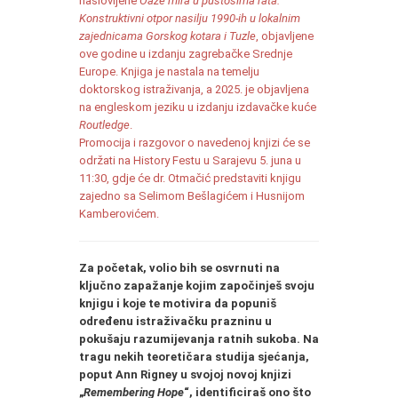
naslovljene
Oaze mira u pustošima rata.
Konstruktivni otpor nasilju 1990-ih u lokalnim
zajednicama Gorskog kotara i Tuzle
, objavljene
ove godine u izdanju zagrebačke Srednje
Europe. Knjiga je nastala na temelju
doktorskog istraživanja, a 2025. je objavljena
na engleskom jeziku u izdanju izdavačke kuće
Routledge
.
Promocija i razgovor o navedenoj knjizi će se
održati na History Festu u Sarajevu 5. juna u
11:30, gdje će dr. Otmačić predstaviti knjigu
zajedno sa Selimom Bešlagićem i Husnijom
Kamberovićem.
Za početak, volio bih se osvrnuti na
ključno zapažanje kojim započinješ svoju
knjigu i koje te motivira da popuniš
određenu istraživačku prazninu u
pokušaju razumijevanja ratnih sukoba. Na
tragu nekih teoretičara studija sjećanja,
poput Ann Rigney u svojoj novoj knjizi
„
Remembering Hope
“, identificiraš ono što