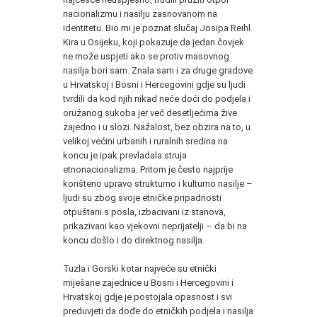
nacionalizmu i nasilju zasnovanom na
identitetu. Bio mi je poznat slučaj Josipa Reihl
Kira u Osijeku, koji pokazuje da jedan čovjek
ne može uspjeti ako se protiv masovnog
nasilja bori sam. Znala sam i za druge gradove
u Hrvatskoj i Bosni i Hercegovini gdje su ljudi
tvrdili da kod njih nikad neće doći do podjela i
oružanog sukoba jer već desetljećima žive
zajedno i u slozi. Nažalost, bez obzira na to, u
velikoj većini urbanih i ruralnih sredina na
koncu je ipak prevladala struja
etnonacionalizma. Pritom je često najprije
korišteno upravo strukturno i kulturno nasilje –
ljudi su zbog svoje etničke pripadnosti
otpuštani s posla, izbacivani iz stanova,
prikazivani kao vjekovni neprijatelji – da bi na
koncu došlo i do direktnog nasilja.
Tuzla i Gorski kotar najveće su etnički
miješane zajednice u Bosni i Hercegovini i
Hrvatskoj gdje je postojala opasnost i svi
preduvjeti da dođe do etničkih podjela i nasilja