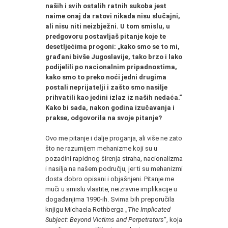
naših i svih ostalih ratnih sukoba jest
naime onaj da ratovi nikada nisu slučajni,
ali nisu niti neizbježni. U tom smislu, u
predgovoru postavljaš pitanje koje te
desetljećima progoni: „kako smo se to mi,
građani bivše Jugoslavije, tako brzo i lako
podijelili po nacionalnim pripadnostima,
kako smo to preko noći jedni drugima
postali neprijatelji i zašto smo nasilje
prihvatili kao jedini izlaz iz naših nedaća.“
Kako bi sada, nakon godina izučavanja i
prakse, odgovorila na svoje pitanje?
Ovo me pitanje i dalje proganja, ali više ne zato
što ne razumijem mehanizme koji su u
pozadini rapidnog širenja straha, nacionalizma
i nasilja na našem području, jer ti su mehanizmi
dosta dobro opisani i objašnjeni. Pitanje me
muči u smislu vlastite, neizravne implikacije u
događanjima 1990-ih. Svima bih preporučila
knjigu Michaela Rothberga „
The Implicated
Subject: Beyond Victims and Perpetrators
“, koja