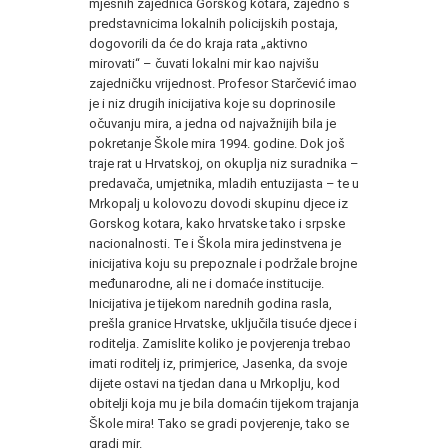
mjesnih zajednica Gorskog kotara, zajedno s
predstavnicima lokalnih policijskih postaja,
dogovorili da će do kraja rata „aktivno
mirovati“ – čuvati lokalni mir kao najvišu
zajedničku vrijednost. Profesor Starčević imao
je i niz drugih inicijativa koje su doprinosile
očuvanju mira, a jedna od najvažnijih bila je
pokretanje Škole mira 1994. godine. Dok još
traje rat u Hrvatskoj, on okuplja niz suradnika –
predavača, umjetnika, mladih entuzijasta – te u
Mrkopalj u kolovozu dovodi skupinu djece iz
Gorskog kotara, kako hrvatske tako i srpske
nacionalnosti. Te i Škola mira jedinstvena je
inicijativa koju su prepoznale i podržale brojne
međunarodne, ali ne i domaće institucije.
Inicijativa je tijekom narednih godina rasla,
prešla granice Hrvatske, uključila tisuće djece i
roditelja. Zamislite koliko je povjerenja trebao
imati roditelj iz, primjerice, Jasenka, da svoje
dijete ostavi na tjedan dana u Mrkoplju, kod
obitelji koja mu je bila domaćin tijekom trajanja
Škole mira! Tako se gradi povjerenje, tako se
gradi mir.