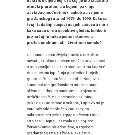
nalaziš u dijelu Bejruta koji je bio izuzetno
etnički pluralan, a u kojem ipak nije
zavladao međuetnički sukob za vrijeme
građanskog rata od 1975. do 1990. Kako su
tvoji tadašnji susjedi uspjeli sačuvati mir i
kako sada u retrospektivi gledaš, koliko ti
je značajno takvo jedno iskustvo u
profesionalnom, ali i životnom smislu?
U Libanonu sam živjela i radila u nekoliko
navrata, i doista osjećam snažnu povezanost
s tom zemljom i njenim stanovnicima koji već
desetljećima ispaštaju posljedice brojnih
geopolitičkih i oružanih sukoba. Narativ o
libanonskom građanskom ratu ima puno
sličnosti s drugim narativima u kojima se
različite etničke ili nacionalne skupine
prikazuju kao strane u sukobu, i upravo mi je
zato bilo vrlo neobično kad sam, na
mikroprimjeru jedne zgrade u četvrti Ein-El-
Mreisse u Bejrutu, saznala da u toj istoj
četverokatnici skladno žive, a i tijekom
građanskog rata su živjele, sve četiri