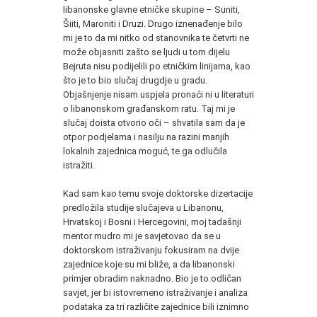
libanonske glavne etničke skupine – Suniti,
Šiiti, Maroniti i Druzi. Drugo iznenađenje bilo
mi je to da mi nitko od stanovnika te četvrti ne
može objasniti zašto se ljudi u tom dijelu
Bejruta nisu podijelili po etničkim linijama, kao
što je to bio slučaj drugdje u gradu.
Objašnjenje nisam uspjela pronaći ni u literaturi
o libanonskom građanskom ratu. Taj mi je
slučaj doista otvorio oči – shvatila sam da je
otpor podjelama i nasilju na razini manjih
lokalnih zajednica moguć, te ga odlučila
istražiti.
Kad sam kao temu svoje doktorske dizertacije
predložila studije slučajeva u Libanonu,
Hrvatskoj i Bosni i Hercegovini, moj tadašnji
mentor mudro mi je savjetovao da se u
doktorskom istraživanju fokusiram na dvije
zajednice koje su mi bliže, a da libanonski
primjer obradim naknadno. Bio je to odličan
savjet, jer bi istovremeno istraživanje i analiza
podataka za tri različite zajednice bili iznimno