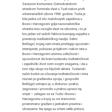
Savezom komunista i Demokratskom
strankom formirala vlast u Tuzli nakon prvih
višestranačkih izbora 1990. godine. Tuzla je
bila jedna od vrlo malobrojnih zajednica u
Bosni i Hercegovini gdje nacionalističke
stranke nisu osvojile vlast na izborima, i to je
bio jedan od važnih faktora kasnijeg uspjeha u
prevenciji međuetničkog nasilja. Selim
Bešlagić, kojeg sam imala privilegiju upoznati i
intervjuirati, pokazao je tijekom i nakon rata u
Bosni i Hercegovini iznimnu odlučnost i
sposobnost da brani tuzlansku multietničnost
i zajednički život svim svojim snagama, i da u
tom cilju okupi niz ključnih aktera. Tuzlanski
način borbe za očuvanje multietničnosti i mira
nazvan je građanska opcija, i gospodin
Bešlagić ustrajno je, u diskursu i praksi,
zagovarao i provodio u praksu upravo taj
smjer – zalagao se za Tuzlu i Bosnu i
Hercegovinu u kojoj su svi stanovnici
prvenstveno građani s jednakim pravima i
obvezama. Na njega su vršeni veliki pritisci,