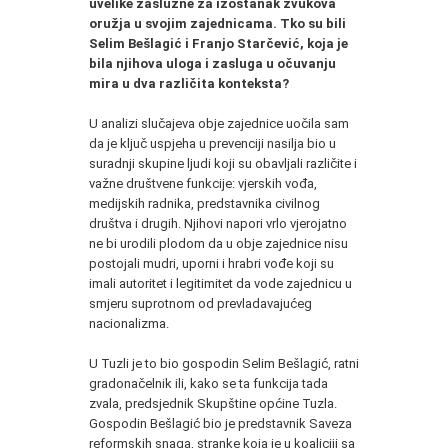
uvelike zaslužne za izostanak zvukova
oružja u svojim zajednicama. Tko su bili
Selim Bešlagić i Franjo Starčević, koja je
bila njihova uloga i zasluga u očuvanju
mira u dva različita konteksta?
U analizi slučajeva obje zajednice uočila sam
da je ključ uspjeha u prevenciji nasilja bio u
suradnji skupine ljudi koji su obavljali različite i
važne društvene funkcije: vjerskih vođa,
medijskih radnika, predstavnika civilnog
društva i drugih. Njihovi napori vrlo vjerojatno
ne bi urodili plodom da u obje zajednice nisu
postojali mudri, uporni i hrabri vođe koji su
imali autoritet i legitimitet da vode zajednicu u
smjeru suprotnom od prevladavajućeg
nacionalizma.
U Tuzli je to bio gospodin Selim Bešlagić, ratni
gradonačelnik ili, kako se ta funkcija tada
zvala, predsjednik Skupštine općine Tuzla.
Gospodin Bešlagić bio je predstavnik Saveza
reformskih snaga, stranke koja je u koaliciji sa