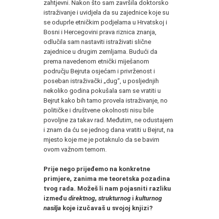
zahtjevni. Nakon što sam završila doktorsko
istraživanje i uvidjela da su zajednice koje su
se oduprle etničkim podjelama u Hrvatskoj i
Bosni i Hercegovini prava riznica znanja,
odlučila sam nastaviti istraživati slične
zajednice u drugim zemljama. Budući da
prema navedenom etnički miješanom
području Bejruta osjećam i privrženost i
poseban istraživački „dug“, u posljednjih
nekoliko godina pokušala sam se vratiti u
Bejrut kako bih tamo provela istraživanje, no
političke i društvene okolnosti nisu bile
povoljne za takav rad. Međutim, ne odustajem
i znam da ću se jednog dana vratiti u Bejrut, na
mjesto koje me je potaknulo da se bavim
ovom važnom temom.
Prije nego prijeđemo na konkretne
primjere, zanima me teoretska pozadina
tvog rada. Možeš li nam pojasniti razliku
između
direktnog
,
strukturnog
i
kulturnog
nasilja
koje izučavaš u svojoj knjizi?