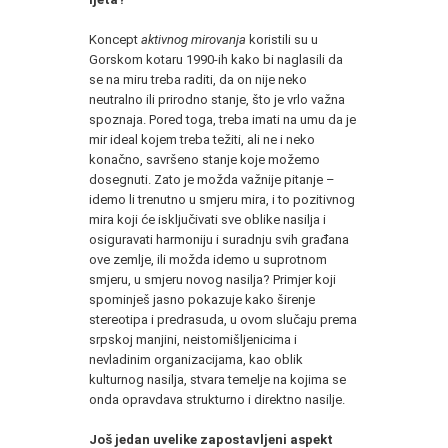
Koncept
aktivnog mirovanja
koristili su u
Gorskom kotaru 1990-ih kako bi naglasili da
se na miru treba raditi, da on nije neko
neutralno ili prirodno stanje, što je vrlo važna
spoznaja. Pored toga, treba imati na umu da je
mir ideal kojem treba težiti, ali ne i neko
konačno, savršeno stanje koje možemo
dosegnuti. Zato je možda važnije pitanje –
idemo li trenutno u smjeru mira, i to pozitivnog
mira koji će isključivati sve oblike nasilja i
osiguravati harmoniju i suradnju svih građana
ove zemlje, ili možda idemo u suprotnom
smjeru, u smjeru novog nasilja? Primjer koji
spominješ jasno pokazuje kako širenje
stereotipa i predrasuda, u ovom slučaju prema
srpskoj manjini, neistomišljenicima i
nevladinim organizacijama, kao oblik
kulturnog nasilja, stvara temelje na kojima se
onda opravdava strukturno i direktno nasilje.
Još jedan uvelike zapostavljeni aspekt