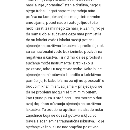
nasilje, nije „normalno“ stanje društva, nego u
njega treba ulagati napore. Izgradnja mira
počiva na kompleksnijim i manje intenzivnim
emocijama, poput nade, i zato je ljude teže
mobilizirati za mir nego za nasilje. Zanimljivo je
da sam u obje izučavane
oaze mira
primijetila
da su lokalni vođe i lokalni mediji poticali
sjećanje na pozitivna iskustva iz prošlosti, dok
su se nacionalni vođe bez iznimke pozivali na
negativna iskustva. Tu vidimo da se prošlost i
sjećanje može instrumentalizirati kako u
pozitivne, tako i u negativne svrhe. Kako bi se
sjećanje na mir očuvalo i usadilo u kolektivno
pamćenje, te kako bismo za njime „posezali“ u
budućim kriznim situacijama – prisjećajući se
da se problemi mogu riješiti mirnim putem,
kao i puno puta u prošlosti – svi moramo dati
svoj doprinos očuvanju sjećanja na pozitivna
iskustva. Tu posebno apeliram na akademsku
zajednicu koja se dosad gotovo isključivo
bavila sjećanjem na traumatična iskustva. To je
sjećanje važno, ali ne nadomješta pozitivno