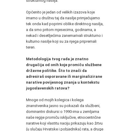
strukturnog nasilja.
Općenito je jedan od velikih izazova koje
imamo u društvu taj da nasilje primjećujemo
tek onda kad poprimi oblike direktnog nasilja,
a da smo pritom mjesecima, godinama, a
nekad i desetljećima zanemarivali strukturno i
kulturno nasilje koji su za njega pripremali
teren.
Metodologija tvog rada je znatno
drugačija od onih koje promiču službene
državne politike. Što to znači da
adresiraš osporavane ili marginalizirane
narative povijesnog znanja u kontekstu
jugoslavenskih ratova?
Mnoge od mojih kolegica i kolega
znanstvenika jasno su pokazali da službeni,
dominantni diskursi o 1990-ima u zemljama
naše regije promiču isključive, etnocentrične
narative koji vlastitu naciju prikazuju kao žrtvu
(u slučaju Hrvatske i pobjednika) rata, a druge