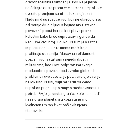
gradonačelnika Mamdanija. Poruka je jasna –
ne čekajte da se promijene nacionalne politike,
uvedite promjenu sami, na lokalnoj razini.
Nadu mi daju i tisuće ljudi koji ne okreću glavu
od patnje drugih ljudi s kojima nisu izravno
povezani, poput heroja koji plove prema
Palestini kako bi se suprotstavili genocidu,
kao i sve veći broj ljudi koji razumije vlastitu
impliciranost u strukturama moći koje
profitiraju od nasilja. Masovna solidarnost
običnih ljudi sa žrtvama nejednakosti i
militarizma, kao i sve bolje razumijevanje
međusobne povezanosti uzroka globalnih
problema i sve učestalije pozitivno djelovanje
na lokalnoj razini, daju mi nadu da ćemo
napokon prigrliti spoznaje o međuovisnosti i
potrebi življenja unutar granica koje nam nudi
naša divna planeta, a u koju stane vrlo
kvalitetan i miran život baš svih njenih
stanovnika.