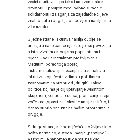
većini društava – pa tako i na ovom našem
prostoru – povijest međusobne suradnje,
solidarnosti i zalaganja za zajedničke ciljeve
znatno dulja i bogatija od povijesti nasilja, ima
više uzroka.
S jedne strane, iskustva nasilja dublje se
urezuju u naše pamćenje zato jer su povezana
s intenzivnijim emocijama poput straha i
bijesa, kao i s instinktom preživljavanja.
Međutim, pored toga postoji i
instrumentalizacija sjećanja na traumatična
iskustva, koju često vidimo u politikama
zasnovanim na strahu od „drugih“. Takve
politike, kojima je cilj upravljanje „vlastitom“
skupinom, kontrola resursa, promicanje ideje
vođe kao „spasitelja“ vlastite nacije, i slično, i
danas su vrlo prisutne na našim prostorima, a i
drugdje.
S druge strane, mir se najčešće doživljava kao
nešto normalno, a stoga i manje „pamtljivo“.
Važno mi je napomenuti da mir, baš kao i