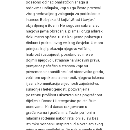
posebno od nacionalističkih snaga u
redovima Bošnjaka, koji su ga često prozivali
zbog nedovoljnog zalaganja za partikularne
interese Bošnjaka. U knjizi „Grad i čovjek“
objavljenoj u Bosni i Hercegovini sabrana su
njegova javna obraćanja, pisma i drugi arhivski
dokumenti općine Tuzla koji jasno pokazuju i
diskurs i praksu ovog velikog čovjeka. U moru
primjera koji pokazuju njegovu veličinu,
hrabrost i ustrajnost, posebno su me se
dojmili njegovo ustrajanje na vladavini prava,
primjerice pečačenje stanova koje su
privremeno napustili neki od stanovnika grada,
većinom srpske nacionalnosti; njegova iskrena
i jasna komunikacija vrijednosti zajedništva,
suradnje i heterogenosti; pozivanje na
pozitivnu prošlost i ukazivanje na pogrešnost
dijeljenja Bosne i Hercegovine po etničkim
osnovama. Kad danas razgovaram s
građankama i građanima Tuzle, pa i onim
mladima rođenim nakon rata, oni su svi bez
iznimke ponosni i inspirirani djelovanjem svog
ratnog gradonačelnika. On pak, pomalo u šali