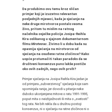
Da produbimo ovu temu kroz sličan
primjer koji je izuzetno relevantan
posljednjih mjeseci, kada je sjećanje na
neke druge mirotvorce postalo veoma
živo, pritom tu mislim na ratnog
načelnika osječke policije Josipa-Reihla
Kira oslikanog u sjajnom dokumentarnom
filmu
Mirotvorac
. Živimo li u dobu kada su
opasnija sjećanja na mirotvorce od
sjećanja na osuđene ratne zločince? Kako
uopće protumačiti takav paradoks da se
društveni konsenzus puno lakše postiže
oko ovih zadnjih, nego ovih prvih?
Primjer sjećanja na Josipa Reihla Kira jedan je
od primjera „subverzivnog“ sjećanja koje sam
spominjala ranije, jer dovodi u pitanje neke
duboko ukorijenjene mitove o ratu 1991-1995,
poput mita o neizbježnosti ili mita o „svetosti“
tog rata. Ne bih rekla da u društvu postoji
konsenzus, ni o sjećanju na ratne zločince ni o