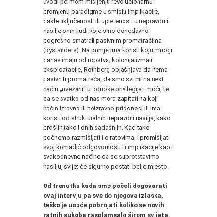
uvodi po mom mišljenju revolucionarnu
promjenu paradigme u smislu implikacije,
dakle uključenosti ili upletenosti u nepravdu i
nasilje onih ljudi koje smo donedavno
pogrešno smatrali pasivnim promatračima
(bystanders). Na primjerima koristi koju mnogi
danas imaju od ropstva, kolonijalizma i
eksploatacije, Rothberg objašnjava da nema
pasivnih promatrača, da smo svi mi na neki
način „uvezani“ u odnose privilegija i moći, te
da se svatko od nas mora zapitati na koji
način izravno ili neizravno pridonosi ili ima
koristi od strukturalnih nepravdi i nasilja, kako
prošlih tako i onih sadašnjih. Kad tako
počnemo razmišljati i o ratovima, i promišljati
svoj komadić odgovornosti ili implikacije kao i
svakodnevne načine da se suprotstavimo
nasilju, svijet će sigurno postati bolje mjesto.
Od trenutka kada smo počeli dogovarati
ovaj intervju pa sve do njegova izlaska,
teško je uopće pobrojati koliko se novih
ratnih sukoba rasplamsalo širom svijeta.