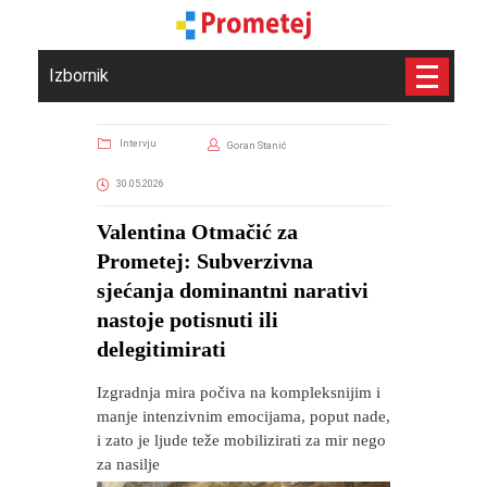
Izbornik
Intervju
Goran Stanić
30.05.2026
Valentina Otmačić za
Prometej: Subverzivna
sjećanja dominantni narativi
nastoje potisnuti ili
delegitimirati
Izgradnja mira počiva na kompleksnijim i
manje intenzivnim emocijama, poput nade,
i zato je ljude teže mobilizirati za mir nego
za nasilje