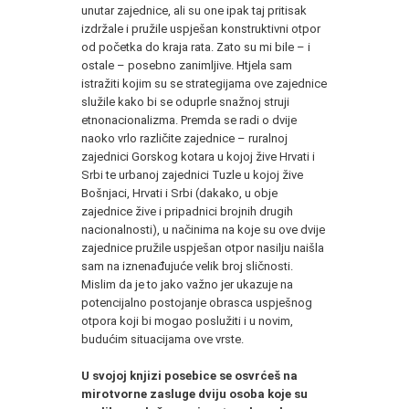
unutar zajednice, ali su one ipak taj pritisak
izdržale i pružile uspješan konstruktivni otpor
od početka do kraja rata. Zato su mi bile – i
ostale – posebno zanimljive. Htjela sam
istražiti kojim su se strategijama ove zajednice
služile kako bi se oduprle snažnoj struji
etnonacionalizma. Premda se radi o dvije
naoko vrlo različite zajednice – ruralnoj
zajednici Gorskog kotara u kojoj žive Hrvati i
Srbi te urbanoj zajednici Tuzle u kojoj žive
Bošnjaci, Hrvati i Srbi (dakako, u obje
zajednice žive i pripadnici brojnih drugih
nacionalnosti), u načinima na koje su ove dvije
zajednice pružile uspješan otpor nasilju naišla
sam na iznenađujuće velik broj sličnosti.
Mislim da je to jako važno jer ukazuje na
potencijalno postojanje obrasca uspješnog
otpora koji bi mogao poslužiti i u novim,
budućim situacijama ove vrste.
U svojoj knjizi posebice se osvrćeš na
mirotvorne zasluge dviju osoba koje su