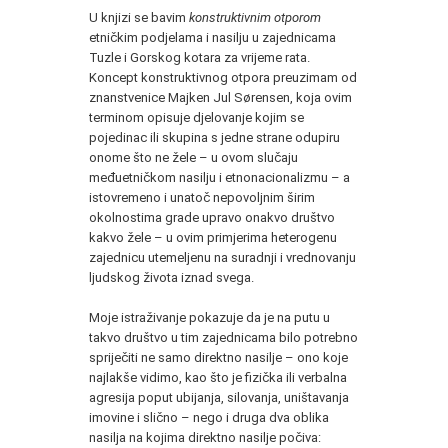
U knjizi se bavim
konstruktivnim otporom
etničkim podjelama i nasilju u zajednicama
Tuzle i Gorskog kotara za vrijeme rata.
Koncept konstruktivnog otpora preuzimam od
znanstvenice Majken Jul Sørensen, koja ovim
terminom opisuje djelovanje kojim se
pojedinac ili skupina s jedne strane odupiru
onome što ne žele – u ovom slučaju
međuetničkom nasilju i etnonacionalizmu – a
istovremeno i unatoč nepovoljnim širim
okolnostima grade upravo onakvo društvo
kakvo žele – u ovim primjerima heterogenu
zajednicu utemeljenu na suradnji i vrednovanju
ljudskog života iznad svega.
Moje istraživanje pokazuje da je na putu u
takvo društvo u tim zajednicama bilo potrebno
spriječiti ne samo direktno nasilje – ono koje
najlakše vidimo, kao što je fizička ili verbalna
agresija poput ubijanja, silovanja, uništavanja
imovine i slično – nego i druga dva oblika
nasilja na kojima direktno nasilje počiva: