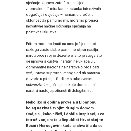
sjećanje. Upravo zato što – uslijed
„normalnosti“ mira kao izostanka intenzivnih
događaja i osjećaja – nemamo urođenu
sklonost da pamtimo mir, moramo pronaći
inovativne načine očuvanja sjećanja na
pozitivna iskustva.
Pritom moramo imati na umu još jedan od
razloga zašto slabo pamtimo otpor nasilju,
mirotvorce i vojne dezertere, a to je stoga što
se njihova iskustva i narativi ne uklapaju u
dominantne nacionalne narative o prošlosti
već, upravo suprotno, mnoge od tih narativa
dovode u pitanje. Radi se o takozvanim
subverzivnim
sjećanjima, koje dominantni
narativi nastoje potisnuti ili delegitimirati.
Nekoliko si godina provela u Libanonu
kojeg nazivaš svojim drugim domom.
Ondje si, kako pišeš, i dobila inspiraciju za
istraživanje rata u Republici Hrvatskoj te
Bosni i Hercegovini kada si shvatila da se