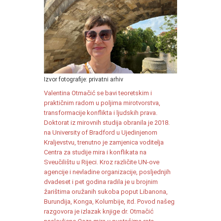
Izvor fotografije: privatni arhiv
Valentina Otmačić se bavi teoretskim i
praktičnim radom u poljima mirotvorstva,
transformacije konflikta i ljudskih prava.
Doktorat iz mirovnih studija obranila je 2018.
na University of Bradford u Ujedinjenom
Kraljevstvu, trenutno je zamjenica voditelja
Centra za studije mira i konflikata na
Sveučilištu u Rijeci. Kroz različite UN-ove
agencije i nevladine organizacije, posljednjih
dvadeset i pet godina radila je u brojnim
žarištima oružanih sukoba poput Libanona,
Burundija, Konga, Kolumbije, itd. Povod našeg
razgovora je izlazak knjige dr. Otmačić