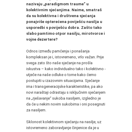
nazivaju „paradigmom traume“ u
kolektivnim sjećanjima. Naime, smatraš
da su kolektivna i društvena sjećanja
ponajviše opterećena poviješću nasilja u
usporedbi s poviješću dobra. Zašto tako
slabo pamtimo otpor nasilju, mirotvorce i
vojne dezertere?
Odnos između pamćenja i ponašanja
kompleksan je i, istovremeno, vrlo važan. Prije
svega zato što naše sjećanje na prošla
iskustva – kako individualno tako i kolektivno -
utječe na naše odluke o tome kako ćemo
postupiti u izazovnim situacijama. Sjećanje
ima i transgeneracijske karakteristike, pa ako
novi naraštaji odrastaju s isključivim sjećanjem
na „rješavanje“ sukoba nasiljem, izgledno je
da će u nekim novim sukobima i oni posegnuti
za nasiljem.
Sklonost kolektivnom sjećanju na nasilje, uz
istovremeno zaboravljanje činjenice da je u