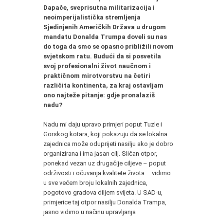
Dapače, sveprisutna militarizacija i
neoimperijalistička stremljenja
Sjedinjenih Američkih Država u drugom
mandatu Donalda Trumpa doveli su nas
do toga da smo se opasno približili novom
svjetskom ratu. Budući da si posvetila
svoj profesionalni život naučnom i
praktičnom mirotvorstvu na četiri
različita kontinenta, za kraj ostavljam
ono najteže pitanje: gdje pronalaziš
nadu?
Nadu mi daju upravo primjeri poput Tuzle i
Gorskog kotara, koji pokazuju da se lokalna
zajednica može oduprijeti nasilju ako je dobro
organizirana i ima jasan cilj. Sličan otpor,
ponekad vezan uz drugačije ciljeve – poput
održivosti i očuvanja kvalitete života – vidimo
u sve većem broju lokalnih zajednica,
pogotovo gradova diljem svijeta. U SAD-u,
primjerice taj otpor nasilju Donalda Trampa,
jasno vidimo u načinu upravljanja