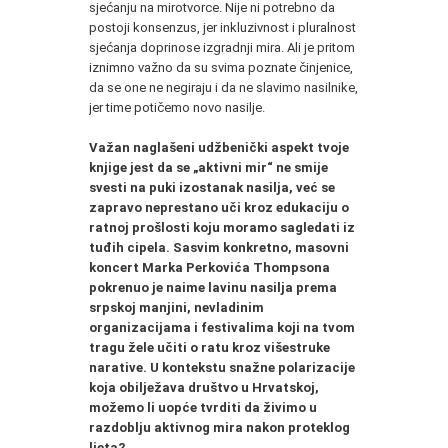
sjećanju na mirotvorce. Nije ni potrebno da
postoji konsenzus, jer inkluzivnost i pluralnost
sjećanja doprinose izgradnji mira. Ali je pritom
iznimno važno da su svima poznate činjenice,
da se one ne negiraju i da ne slavimo nasilnike,
jer time potičemo novo nasilje.
Važan naglašeni udžbenički aspekt tvoje
knjige jest da se „aktivni mir“ ne smije
svesti na puki izostanak nasilja, već se
zapravo neprestano uči kroz edukaciju o
ratnoj prošlosti koju moramo sagledati iz
tuđih cipela. Sasvim konkretno, masovni
koncert Marka Perkovića Thompsona
pokrenuo je naime lavinu nasilja prema
srpskoj manjini, nevladinim
organizacijama i festivalima koji na tvom
tragu žele učiti o ratu kroz višestruke
narative. U kontekstu snažne polarizacije
koja obilježava društvo u Hrvatskoj,
možemo li uopće tvrditi da živimo u
razdoblju aktivnog mira nakon proteklog
ljeta?