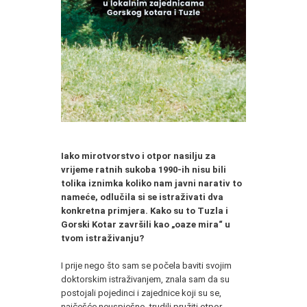
Iako mirotvorstvo i otpor nasilju za
vrijeme ratnih sukoba 1990-ih nisu bili
tolika iznimka koliko nam javni narativ to
nameće, odlučila si se istraživati dva
konkretna primjera. Kako su to Tuzla i
Gorski Kotar završili kao „oaze mira“ u
tvom istraživanju?
I prije nego što sam se počela baviti svojim
doktorskim istraživanjem, znala sam da su
postojali pojedinci i zajednice koji su se,
najčešće neuspješno, trudili pružiti otpor