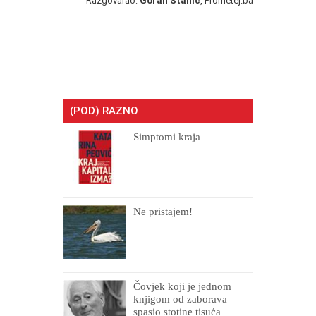
Razgovarao:
Goran Stanić
, Prometej.ba
(POD) RAZNO
Simptomi kraja
Ne pristajem!
Čovjek koji je jednom
knjigom od zaborava
spasio stotine tisuća