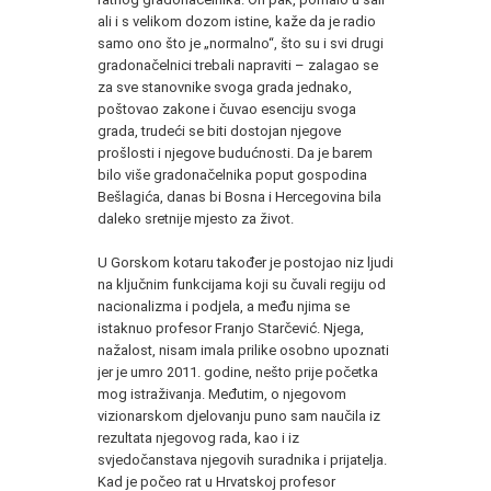
ali i s velikom dozom istine, kaže da je radio
samo ono što je „normalno“, što su i svi drugi
gradonačelnici trebali napraviti – zalagao se
za sve stanovnike svoga grada jednako,
poštovao zakone i čuvao esenciju svoga
grada, trudeći se biti dostojan njegove
prošlosti i njegove budućnosti. Da je barem
bilo više gradonačelnika poput gospodina
Bešlagića, danas bi Bosna i Hercegovina bila
daleko sretnije mjesto za život.
U Gorskom kotaru također je postojao niz ljudi
na ključnim funkcijama koji su čuvali regiju od
nacionalizma i podjela, a među njima se
istaknuo profesor Franjo Starčević. Njega,
nažalost, nisam imala prilike osobno upoznati
jer je umro 2011. godine, nešto prije početka
mog istraživanja. Međutim, o njegovom
vizionarskom djelovanju puno sam naučila iz
rezultata njegovog rada, kao i iz
svjedočanstava njegovih suradnika i prijatelja.
Kad je počeo rat u Hrvatskoj profesor