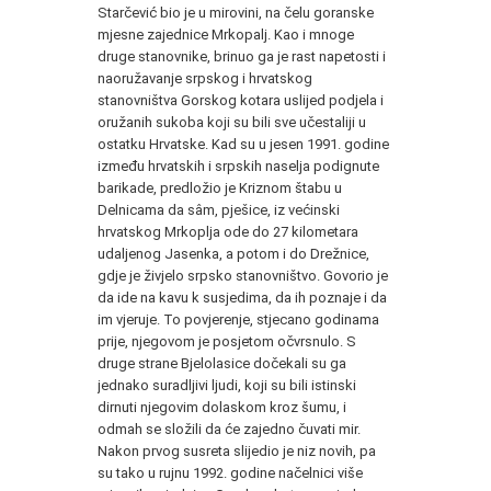
Starčević bio je u mirovini, na čelu goranske
mjesne zajednice Mrkopalj. Kao i mnoge
druge stanovnike, brinuo ga je rast napetosti i
naoružavanje srpskog i hrvatskog
stanovništva Gorskog kotara uslijed podjela i
oružanih sukoba koji su bili sve učestaliji u
ostatku Hrvatske. Kad su u jesen 1991. godine
između hrvatskih i srpskih naselja podignute
barikade, predložio je Kriznom štabu u
Delnicama da sâm, pješice, iz većinski
hrvatskog Mrkoplja ode do 27 kilometara
udaljenog Jasenka, a potom i do Drežnice,
gdje je živjelo srpsko stanovništvo. Govorio je
da ide na kavu k susjedima, da ih poznaje i da
im vjeruje. To povjerenje, stjecano godinama
prije, njegovom je posjetom očvrsnulo. S
druge strane Bjelolasice dočekali su ga
jednako suradljivi ljudi, koji su bili istinski
dirnuti njegovim dolaskom kroz šumu, i
odmah se složili da će zajedno čuvati mir.
Nakon prvog susreta slijedio je niz novih, pa
su tako u rujnu 1992. godine načelnici više