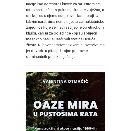
nacije kao agresore i krivce za rat. Pritom se
ratno nasilje često prikazuje kao neizbježno, a
oni koji su u njemu sudjelovali kao heroji. U
takvim narativima nema mjesta za multietničke
zajednice koje se nisu rascijepile po etničkom
ključu, kao ni za pojedince koji su spriječili
masovno nasilje i sačuvali stotine i tisuće
života. Njihove narative nazivam subverzivnima
jer dovode u pitanje brojne postavke
dominantnih politika sjećanja.