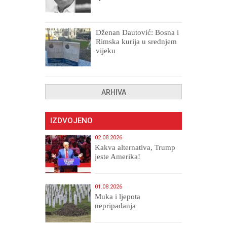
drugih, prokletih i
uništenih
Dženan Dautović: Bosna i
Rimska kurija u srednjem
vijeku
ARHIVA
IZDVOJENO
02.08.2026
Kakva alternativa, Trump
jeste Amerika!
01.08.2026
Muka i ljepota
nepripadanja