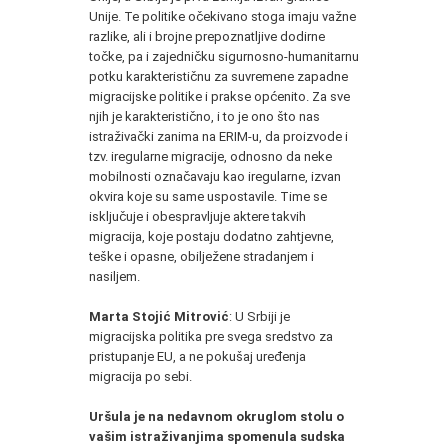
Unije. Te politike očekivano stoga imaju važne
razlike, ali i brojne prepoznatljive dodirne
točke, pa i zajedničku sigurnosno-humanitarnu
potku karakterističnu za suvremene zapadne
migracijske politike i prakse općenito. Za sve
njih je karakteristično, i to je ono što nas
istraživački zanima na ERIM-u, da proizvode i
tzv. iregularne migracije, odnosno da neke
mobilnosti označavaju kao iregularne, izvan
okvira koje su same uspostavile. Time se
isključuje i obespravljuje aktere takvih
migracija, koje postaju dodatno zahtjevne,
teške i opasne, obilježene stradanjem i
nasiljem.
Marta Stojić Mitrović
: U Srbiji je
migracijska politika pre svega sredstvo za
pristupanje EU, a ne pokušaj uređenja
migracija po sebi.
Uršula je na nedavnom okruglom stolu o
vašim istraživanjima spomenula sudska