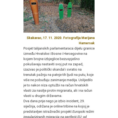
Skakavac, 17. 11. 2020. Fotografija Marijana
Hamersak
Posjet talijanskih parlamentaraca dijelu granice
između Hrvatske i Bosne i Hercegovine na
kojem brojne izbjeglice bezuspješno
pokušavaju nastaviti svoj put na zapad,
izazvao je politički skandal i svratio na
trenutak pažnju na patnje tih ljudi na putu, koje
više ne pobuđuju zanimanje medija. Uslijedilo
je to nakon niza optužbi na račun hrvatskih
vlasti za nasilje protiv migranata, ali i na račun
vlasti u drugim državama.
Dva dana prije nego je izbio incident, 29.
siječnja, održana je online tribine na kojoj je
predstavljen istraživački projekt
Europski režim
iregulariziranih migracija na periferiji EU: od