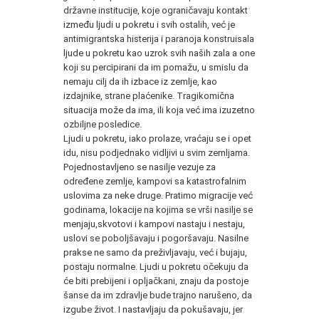
državne institucije, koje ograničavaju kontakt
između ljudi u pokretu i svih ostalih, već je
antimigrantska histerija i paranoja konstruisala
ljude u pokretu kao uzrok svih naših zala a one
koji su percipirani da im pomažu, u smislu da
nemaju cilj da ih izbace iz zemlje, kao
izdajnike, strane plaćenike. Tragikomična
situacija može da ima, ili koja već ima izuzetno
ozbiljne posledice.
Ljudi u pokretu, iako prolaze, vraćaju se i opet
idu, nisu podjednako vidljivi u svim zemljama.
Pojednostavljeno se nasilje vezuje za
određene zemlje, kampovi sa katastrofalnim
uslovima za neke druge. Pratimo migracije već
godinama, lokacije na kojima se vrši nasilje se
menjaju,skvotovi i kampovi nastaju i nestaju,
uslovi se poboljšavaju i pogoršavaju. Nasilne
prakse ne samo da preživljavaju, već i bujaju,
postaju normalne. Ljudi u pokretu očekuju da
će biti prebijeni i opljačkani, znaju da postoje
šanse da im zdravlje bude trajno narušeno, da
izgube život. I nastavljaju da pokušavaju, jer