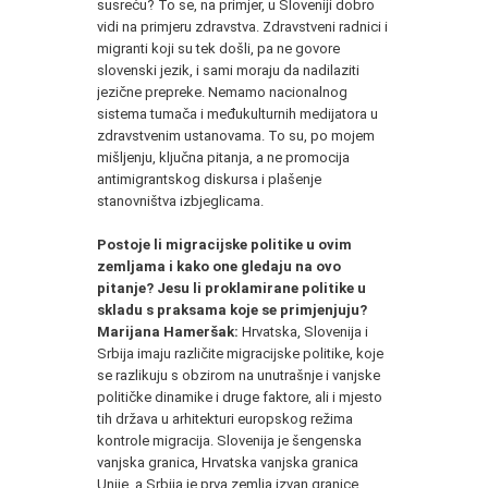
susreću? To se, na primjer, u Sloveniji dobro
vidi na primjeru zdravstva. Zdravstveni radnici i
migranti koji su tek došli, pa ne govore
slovenski jezik, i sami moraju da nadilaziti
jezične prepreke. Nemamo nacionalnog
sistema tumača i međukulturnih medijatora u
zdravstvenim ustanovama. To su, po mojem
mišljenju, ključna pitanja, a ne promocija
antimigrantskog diskursa i plašenje
stanovništva izbjeglicama.
Postoje li migracijske politike u ovim
zemljama i kako one gledaju na ovo
pitanje? Jesu li proklamirane politike u
skladu s praksama koje se primjenjuju?
Marijana Hameršak:
Hrvatska, Slovenija i
Srbija imaju različite migracijske politike, koje
se razlikuju s obzirom na unutrašnje i vanjske
političke dinamike i druge faktore, ali i mjesto
tih država u arhitekturi europskog režima
kontrole migracija. Slovenija je šengenska
vanjska granica, Hrvatska vanjska granica
Unije, a Srbija je prva zemlja izvan granice