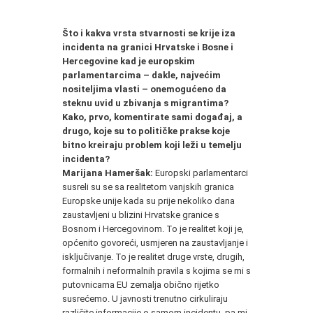
Što i kakva vrsta stvarnosti se krije iza
incidenta na granici Hrvatske i Bosne i
Hercegovine kad je europskim
parlamentarcima – dakle, najvećim
nositeljima vlasti – onemogućeno da
steknu uvid u zbivanja s migrantima?
Kako, prvo, komentirate sami događaj, a
drugo, koje su to političke prakse koje
bitno kreiraju problem koji leži u temelju
incidenta?
Marijana Hameršak:
Europski parlamentarci
susreli su se sa realitetom vanjskih granica
Europske unije kada su prije nekoliko dana
zaustavljeni u blizini Hrvatske granice s
Bosnom i Hercegovinom. To je realitet koji je,
općenito govoreći, usmjeren na zaustavljanje i
isključivanje. To je realitet druge vrste, drugih,
formalnih i neformalnih pravila s kojima se mi s
putovnicama EU zemalja obično rijetko
susrećemo. U javnosti trenutno cirkuliraju
različite informacije o samom incidentu, pa mi