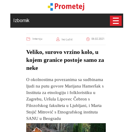
Izbornik
Intervju
06.02.2021
Ivo Lučić
Veliko, surovo vrzino kolo, u
kojem granice postoje samo za
neke
O okolnostima povezanima sa sudbinama
ljudi na putu govore Marijana Hameršak s
Instituta za etnologiju i folkloristiku u
Zagrebu, Uršula Lipovec Čebron s
Filozofskog fakulteta u Ljubljani, i Marta
Stojić Mitrović s Etnografskog instituta
SANU u Beogradu