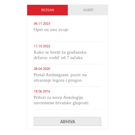
BEZDAN
VIJESTI
06.11.2023
​Opet on ono svoje
17.10.2022
Kako se boriti za građansku
državu: vodič od 7 tačaka
28.04.2020
Portal Antimigrant: poziv na
otvaranje logora i progon
migranata poput bijesnih kerova
18.06.2016
Prilozi za novu Antologiju
suvremene hrvatske gluposti:
Kolinda i ekipa o navijačkim
huliganima
ARHIVA