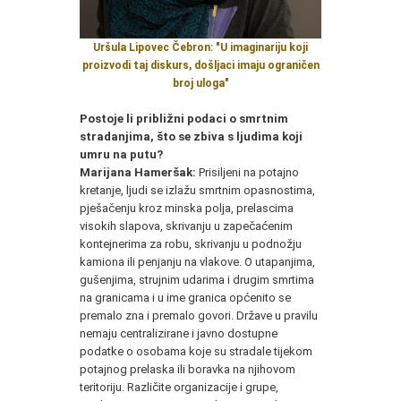
Uršula Lipovec Čebron: "U imaginariju koji
proizvodi taj diskurs, došljaci imaju ograničen
broj uloga
"
Postoje li približni podaci o smrtnim
stradanjima, što se zbiva s ljudima koji
umru na putu?
Marijana Hameršak:
Prisiljeni na potajno
kretanje, ljudi se izlažu smrtnim opasnostima,
pješačenju kroz minska polja, prelascima
visokih slapova, skrivanju u zapečaćenim
kontejnerima za robu, skrivanju u podnožju
kamiona ili penjanju na vlakove. O utapanjima,
gušenjima, strujnim udarima i drugim smrtima
na granicama i u ime granica općenito se
premalo zna i premalo govori. Države u pravilu
nemaju centralizirane i javno dostupne
podatke o osobama koje su stradale tijekom
potajnog prelaska ili boravka na njihovom
teritoriju. Različite organizacije i grupe,