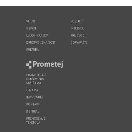
VIJESTI
POVIJEST
OSVRTI
INTERVJU
LJUDI I KRAJEVI
PRIJEVODI
DRUŠTVO I ZNANOST
COPY/PASTE
KULTURA
PROMETEJ NA
DRUŠTVENIM
MREŽAMA
O NAMA
IMPRESSUM
KONTAKT
DONIRAJ
PRENOŠENJE
TEKSTOVA