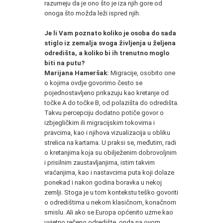
razumeju da je ono što je iza njih gore od
onoga što možda leži ispred njih.
Je li Vam poznato koliko je osoba do sada
stiglo iz zemalja svoga življenja u željena
odredišta, a koliko bi ih trenutno moglo
biti na putu?
Marijana Hameršak:
Migracije, osobito one
o kojima ovdje govorimo često se
pojednostavljeno prikazuju kao kretanje od
točke A do točke B, od polazišta do odredišta.
Takvu percepciju dodatno potiče govor o
izbjegličkim ili migracijskim tokovima i
pravcima, kao i njihova vizualizacija u obliku
strelica na kartama. U praksi se, međutim, radi
o kretanjima koja su obilježenim dobrovoljnim
i prisilnim zaustavljanjima, istim takvim
vraćanjima, kao i nastavcima puta koji dolaze
ponekad i nakon godina boravka u nekoj
zemlji. Stoga je u tom kontekstu teško govoriti
o odredištima u nekom klasičnom, konačnom
smislu. Ali ako se Europa općenito uzme kao
uvjetno rečeno odredište, onda na ovom