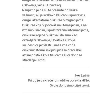
mogu se očekivati i u buduće - ne samo u Italiji
i Sloveniji, već i u Hrvatskoj.
Neupitno je da su te presude od velike
važnosti, ali je svakako ključno uspostaviti i
druge, alternativne diskurse o migracijama.
Diskurse koji bi počivali na utemeljenim, a ne
izmanipuliranim, ispolitiziranim informacijama,
diskurse koji ne bi skrivali da smo kao
državljani Slovenije, Hrvatske i Srbije
suučesnici, jer vlasti u naše ime vode
diskriminatorne, isključujuće migracijske i
azilne politike koje tisućama ljudi donose
stradanja i smrti.
Ivo Lučić
Prilog je u skraćenom obliku objavila HINA.
Ovdje donosimo cijeli tekst.