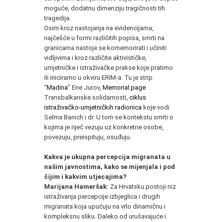
moguće, dodatnu dimenziju tragičnosti tih
tragedija.
Osim kroz nastojanja na evidencijama,
najčešće u formi različitih popisa, smrti na
granicama nastoje se komemorirati i učiniti
vidljivima i kroz različite aktivističke,
umjetničke i istraživačke prakse koje pratimo
ili iniciramo u okviru ERIM-a. Tu je strip
“
Madina
” Ene Jurov,
Memorial page
Transbalkanske solidarnosti,
ciklus
istraživačko-umjetničkih radionica
koje vodi
Selma Banich i dr. U tom se kontekstu smrti o
kojima je riječ vezuju uz konkretne osobe,
povezuju, preispituju, osuđuju.
Kakva je ukupna percepcija migranata u
našim javnostima, kako se mijenjala i pod
čijim i kakvim utjecajima?
Marijana Hameršak:
Za Hrvatsku postoji niz
istraživanja percepcije izbjeglica i drugih
migranata koja upućuju na vrlo dinamičnu i
kompleksnu sliku. Daleko od urušavajuće i