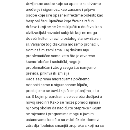
devijantne osobe koje su opasne za državno
uređenje i sigurnost; kao zarazne i prljave
osobe koje šire opasne infektivne bolesti; kao
besposličari i lijenčine koje žive na račun
države i koji se ne žele uključiti u društvo; kao
civilizacijski nazadni subjekti koji ne mogu
doseći kulturnu razinu ostalog stanovništva, i
sl. Varijante tog diskursa možemo pronaći u
svim našim zemljama. Taj diskurs nije
problematičan samo zato što je otvoreno
ksenofobičan i rasistički, nego je
problematičan i zbog svega što namjerno
previđa, prikriva ili izmišlja.
Kada se prema migracijama počnemo
odnositi samo u sigurnosnom ključu,
prestajemo se baviti ključnim pitanjima, a to
su: S kojim preprekama se susreću došljaci u
novoj sredini? Kako se može pomoći njima i
njihovoj okolini da nadiđu te prepreke? Kojim
se mjerama i programima mogu u javnim
ustanovama kao što su vrtići, škole, domovi
zdravlja i bolnice smanjiti prepreke s kojima se