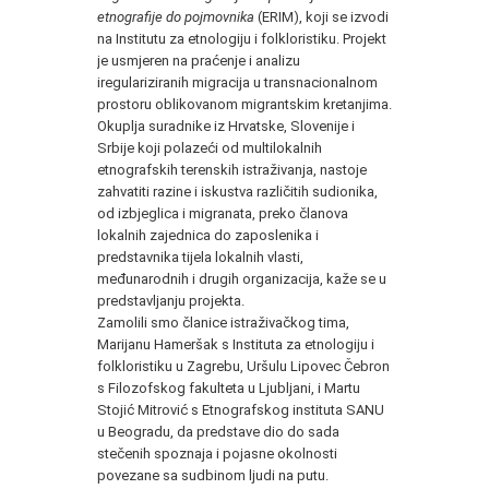
etnografije do pojmovnika
(ERIM), koji se izvodi
na Institutu za etnologiju i folkloristiku. Projekt
je usmjeren na praćenje i analizu
iregulariziranih migracija u transnacionalnom
prostoru oblikovanom migrantskim kretanjima.
Okuplja suradnike iz Hrvatske, Slovenije i
Srbije koji polazeći od multilokalnih
etnografskih terenskih istraživanja, nastoje
zahvatiti razine i iskustva različitih sudionika,
od izbjeglica i migranata, preko članova
lokalnih zajednica do zaposlenika i
predstavnika tijela lokalnih vlasti,
međunarodnih i drugih organizacija, kaže se u
predstavljanju projekta.
Zamolili smo članice istraživačkog tima,
Marijanu Hameršak s Instituta za etnologiju i
folkloristiku u Zagrebu, Uršulu Lipovec Čebron
s Filozofskog fakulteta u Ljubljani, i Martu
Stojić Mitrović s Etnografskog instituta SANU
u Beogradu, da predstave dio do sada
stečenih spoznaja i pojasne okolnosti
povezane sa sudbinom ljudi na putu.