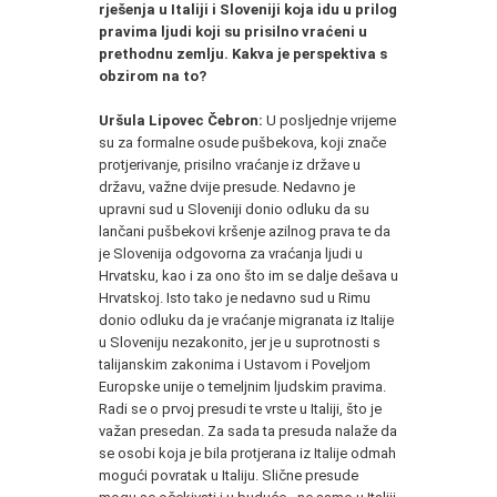
rješenja u Italiji i Sloveniji koja idu u prilog
pravima ljudi koji su prisilno vraćeni u
prethodnu zemlju. Kakva je perspektiva s
obzirom na to?
Uršula Lipovec Čebron:
U posljednje vrijeme
su za formalne osude pušbekova, koji znače
protjerivanje, prisilno vraćanje iz države u
državu, važne dvije presude. Nedavno je
upravni sud u Sloveniji donio odluku da su
lančani pušbekovi kršenje azilnog prava te da
je Slovenija odgovorna za vraćanja ljudi u
Hrvatsku, kao i za ono što im se dalje dešava u
Hrvatskoj. Isto tako je nedavno sud u Rimu
donio odluku da je vraćanje migranata iz Italije
u Sloveniju nezakonito, jer je u suprotnosti s
talijanskim zakonima i Ustavom i Poveljom
Europske unije o temeljnim ljudskim pravima.
Radi se o prvoj presudi te vrste u Italiji, što je
važan presedan. Za sada ta presuda nalaže da
se osobi koja je bila protjerana iz Italije odmah
mogući povratak u Italiju. Slične presude