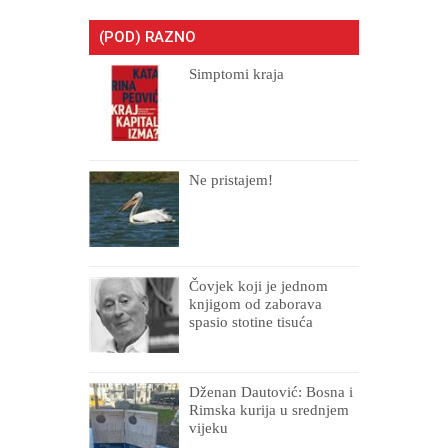
(POD) RAZNO
Simptomi kraja
Ne pristajem!
Čovjek koji je jednom
knjigom od zaborava
spasio stotine tisuća
drugih, prokletih i
uništenih
Dženan Dautović: Bosna i
Rimska kurija u srednjem
vijeku