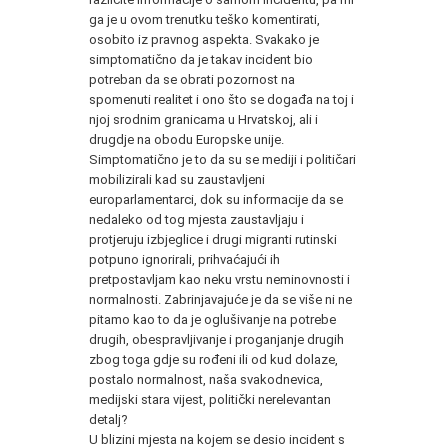
ga je u ovom trenutku teško komentirati,
osobito iz pravnog aspekta. Svakako je
simptomatično da je takav incident bio
potreban da se obrati pozornost na
spomenuti realitet i ono što se događa na toj i
njoj srodnim granicama u Hrvatskoj, ali i
drugdje na obodu Europske unije.
Simptomatično je to da su se mediji i političari
mobilizirali kad su zaustavljeni
europarlamentarci, dok su informacije da se
nedaleko od tog mjesta zaustavljaju i
protjeruju izbjeglice i drugi migranti rutinski
potpuno ignorirali, prihvaćajući ih
pretpostavljam kao neku vrstu neminovnosti i
normalnosti. Zabrinjavajuće je da se više ni ne
pitamo kao to da je oglušivanje na potrebe
drugih, obespravljivanje i proganjanje drugih
zbog toga gdje su rođeni ili od kud dolaze,
postalo normalnost, naša svakodnevica,
medijski stara vijest, politički nerelevantan
detalj?
U blizini mjesta na kojem se desio incident s