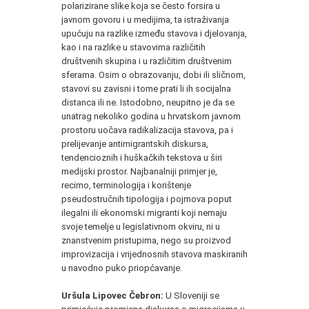
polarizirane slike koja se često forsira u
javnom govoru i u medijima, ta istraživanja
upućuju na razlike između stavova i djelovanja,
kao i na razlike u stavovima različitih
društvenih skupina i u različitim društvenim
sferama. Osim o obrazovanju, dobi ili sličnom,
stavovi su zavisni i tome prati li ih socijalna
distanca ili ne. Istodobno, neupitno je da se
unatrag nekoliko godina u hrvatskom javnom
prostoru uočava radikalizacija stavova, pa i
prelijevanje antimigrantskih diskursa,
tendencioznih i huškačkih tekstova u širi
medijski prostor. Najbanalniji primjer je,
recimo, terminologija i korištenje
pseudostručnih tipologija i pojmova poput
ilegalni ili ekonomski migranti koji nemaju
svoje temelje u legislativnom okviru, ni u
znanstvenim pristupima, nego su proizvod
improvizacija i vrijednosnih stavova maskiranih
u navodno puko priopćavanje.
Uršula Lipovec Čebron:
U Sloveniji se