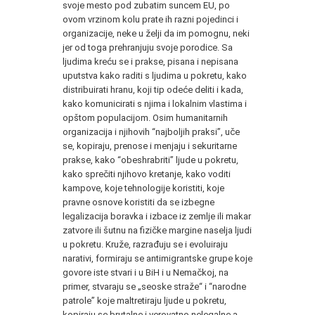
svoje mesto pod zubatim suncem EU, po
ovom vrzinom kolu prate ih razni pojedinci i
organizacije, neke u želji da im pomognu, neki
jer od toga prehranjuju svoje porodice. Sa
ljudima kreću se i prakse, pisana i nepisana
uputstva kako raditi s ljudima u pokretu, kako
distribuirati hranu, koji tip odeće deliti i kada,
kako komunicirati s njima i lokalnim vlastima i
opštom populacijom. Osim humanitarnih
organizacija i njihovih “najboljih praksi”, uče
se, kopiraju, prenose i menjaju i sekuritarne
prakse, kako “obeshrabriti” ljude u pokretu,
kako sprečiti njihovo kretanje, kako voditi
kampove, koje tehnologije koristiti, koje
pravne osnove koristiti da se izbegne
legalizacija boravka i izbace iz zemlje ili makar
zatvore ili šutnu na fizičke margine naselja ljudi
u pokretu. Kruže, razrađuju se i evoluiraju
narativi, formiraju se antimigrantske grupe koje
govore iste stvari i u BiH i u Nemačkoj, na
primer, stvaraju se „seoske straže“ i “narodne
patrole” koje maltretiraju ljude u pokretu,
kopiraju se brutalne i verovatno nelegalne a