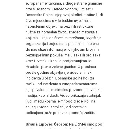
europarlamentarcima, s druge strane granične
crte s Bosnom i Hercegovinom, u mjestu
Bosanska Bojna i njegovoj okolici, stotine ljudi
žive mjesecima u vrlo teškim uvjetima, u
napuštenim objektima bez infrastrukture
nužne za normalan život. Iz video materijala
koji cirkuliraju društvenim mrežama, izvještaja
organizacija i pojedinaca prisutnih na terenu
do nas stižu informacije i o njihovim brojnim
bezuspješnim pokušajima ulaska ili prolaska
kroz Hrvatsku, kao i o protjerivanjima iz
Hrvatske preko zelene granice. U prosincu
prošle godine objavljen je video snimak
incidenta u blizini Bosanske Bojne koji za
razliku od incidenta s europarlamentarcima
nije privukao ni minimalnu pozornost hrvatskih
medija, kao ni vlasti. Video prikazuje stotinjak
ljudi, među kojima je mnogo djece, koji na
snijegu, vidno iscrpljeni, od hrvatskih
policajaca traže prolazak, pomoć i zaštitu.
Uršula Lipovec Čebron:
Na ERIM-u smo pod