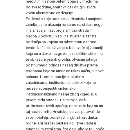
međutim, nastoje putem objava u medijima,
dojava rodbine, smrtovnica i drugih izvora
voditi alternativne evidencije.
Evidencije koje postoje za Hrvatsku i susjedne
zemlje jasno ukazuju ne samo na stalan, nego
i na značajan rast broja smrtno stradalih
osoba u pokretu, kao i na stvaranje žarišta,
područja na kojima su takve smrti osobito
česte. Naša istraživanja u Karlovačkoj županiji
koja su u tijeku, razgovori s različitim akterima
te obilasci mjesnih groblja, otvaraju pitanja
posthumnog odnosa našeg društva prema
osobama koje su umrle na takav način, njihove
sahrane i komemoracije u lokalnim
zajednicama, institucionalne skrbi koja ne
može nadomjestiti sistemsko
institucionalizirano nasilje zbog kojeg su u
prvom redu stradali. Osim toga, naši
preliminarni uvidi upućuju da su neki koji su na
taj način umrli u Hrvatskoj ustvari putovali do
svojih obitelji, ponekad i najbližih srodnika,
roditelja ili braće i sestara koji žive i rade u
europskim zemljama, što daje, ako je to uopće