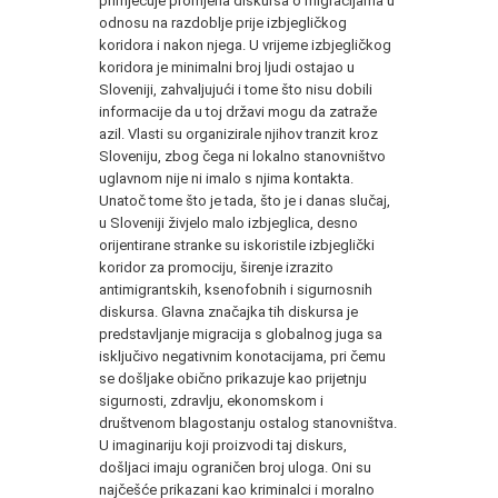
primjećuje promjena diskursa o migracijama u
odnosu na razdoblje prije izbjegličkog
koridora i nakon njega. U vrijeme izbjegličkog
koridora je minimalni broj ljudi ostajao u
Sloveniji, zahvaljujući i tome što nisu dobili
informacije da u toj državi mogu da zatraže
azil. Vlasti su organizirale njihov tranzit kroz
Sloveniju, zbog čega ni lokalno stanovništvo
uglavnom nije ni imalo s njima kontakta.
Unatoč tome što je tada, što je i danas slučaj,
u Sloveniji živjelo malo izbjeglica, desno
orijentirane stranke su iskoristile izbjeglički
koridor za promociju, širenje izrazito
antimigrantskih, ksenofobnih i sigurnosnih
diskursa. Glavna značajka tih diskursa je
predstavljanje migracija s globalnog juga sa
isključivo negativnim konotacijama, pri čemu
se došljake obično prikazuje kao prijetnju
sigurnosti, zdravlju, ekonomskom i
društvenom blagostanju ostalog stanovništva.
U imaginariju koji proizvodi taj diskurs,
došljaci imaju ograničen broj uloga. Oni su
najčešće prikazani kao kriminalci i moralno