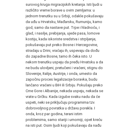
surovog kruga migracijskih kretanja. Isti ljudi u
različito vreme borave u ovim zemljama: u
jednom trenutku su u Srbiji, odakle pokušavaju
da uđu u Hrvatsku, Mađarsku, Rumuniju, kamo
god, samo da nastave put. Trpe i hladnoću, i
glad, i nasilje, prebijanja, ujede pasa, lomove
kostiju, kada iskoriste sredstva i strpljenje,
pokušavaju put preko Bosne i Hercegovine,
stradaju u Drini, vraćaju ih, uspevaju da dođu
do zapadne Bosne, tamo ih čeka isto. U
nekom trenutku uspeju da pređu Hrvatsku a da
ne budu ulovljeni, pretučeni i vraćeni, stignu do
Slovenije, Italije, Austrije, i onda, umesto da
započnu proces legalizacije boravka, budu
lančano vraćeni u BiH ili Srbiju. Pokušaju preko
Crne Gore i Albanije, nekada uspeju, nekada se
vrate u Grčku. Kada izgube svaku nadu da će
uspeti, neki se priključuju programima tzv.
dobrovoljnog povratka u državu porekla. I
onda, kroz par godina, terani istim
problemima, samo stariji i umorniji, opet kreću
na isti put. Osim ljudi koji pokušavaju da nađu