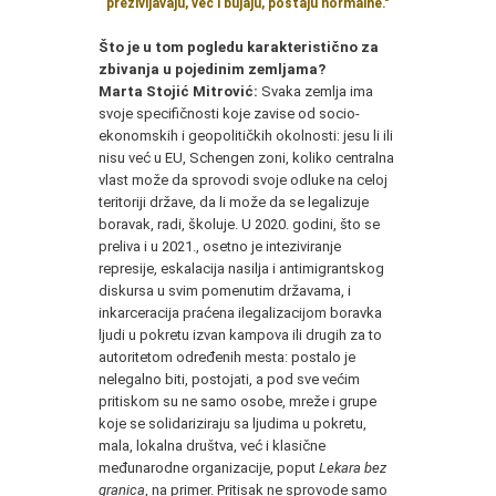
preživljavaju, već i bujaju, postaju normalne."
Što je u tom pogledu karakteristično za
zbivanja u pojedinim zemljama?
Marta Stojić Mitrović:
Svaka zemlja ima
svoje specifičnosti koje zavise od socio-
ekonomskih i geopolitičkih okolnosti: jesu li ili
nisu već u EU, Schengen zoni, koliko centralna
vlast može da sprovodi svoje odluke na celoj
teritoriji države, da li može da se legalizuje
boravak, radi, školuje. U 2020. godini, što se
preliva i u 2021., osetno je inteziviranje
represije, eskalacija nasilja i antimigrantskog
diskursa u svim pomenutim državama, i
inkarceracija praćena ilegalizacijom boravka
ljudi u pokretu izvan kampova ili drugih za to
autoritetom određenih mesta: postalo je
nelegalno biti, postojati, a pod sve većim
pritiskom su ne samo osobe, mreže i grupe
koje se solidariziraju sa ljudima u pokretu,
mala, lokalna društva, već i klasične
međunarodne organizacije, poput
Lekara bez
granica
, na primer. Pritisak ne sprovode samo