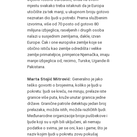
mjestu svakako treba istaknuti da je Europa
utočište za tek manji, u ukupnom broju gotovo
neznatan dio ljudi u potrebi. Prema službenim
izvorima, više od 70 posto od gotovo 80
milijuna izbjeglica, raseljenih i drugih osoba
nalazi u susjednim zemljama, dakle, izvan
Europe. Čak i one europske zemlje koje se
obično ističu kao zemlje odredišta i velike
zemlje primateljice, primjerice Njemačka, imaju
manje izbjeglica od, recimo, Turske, Ugande ili
Pakistana.
Marta Stojić Mitrović:
Generalno je jako
teško govoriti o brojevima, koliko je ljudi u
pokretu: ljudi se kreću, ne miruju, prelaze iste
granice više puta, kruže unutar granica jedne
države. Granične patrole detektuju jedan broj
prelazaka, možda istih, možda različitih ljudi.
Međunarodne organizacije broje pušbekove i
ljude koji su u njih bili uključeni, ali nemaju
podatke o svima, jer se oni, kao i
game,
što je
naziv kojim ljudi u pokretu zovu pokušaj