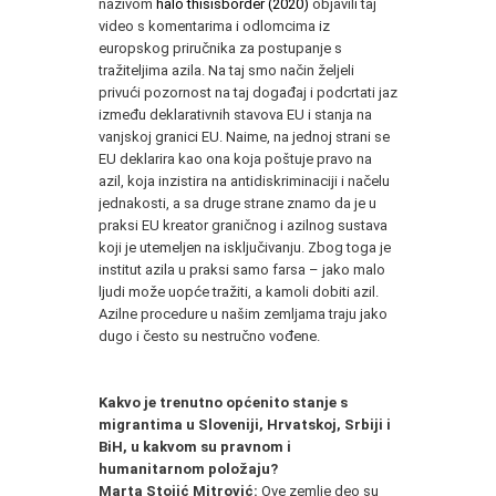
nazivom
halo thisisborder (2020)
objavili taj
video s komentarima i odlomcima iz
europskog priručnika za postupanje s
tražiteljima azila. Na taj smo način željeli
privući pozornost na taj događaj i podcrtati jaz
između deklarativnih stavova EU i stanja na
vanjskoj granici EU. Naime, na jednoj strani se
EU deklarira kao ona koja poštuje pravo na
azil, koja inzistira na antidiskriminaciji i načelu
jednakosti, a sa druge strane znamo da je u
praksi EU kreator graničnog i azilnog sustava
koji je utemeljen na isključivanju. Zbog toga je
institut azila u praksi samo farsa – jako malo
ljudi može uopće tražiti, a kamoli dobiti azil.
Azilne procedure u našim zemljama traju jako
dugo i često su nestručno vođene.
Kakvo je trenutno općenito stanje s
migrantima u Sloveniji, Hrvatskoj, Srbiji i
BiH, u kakvom su pravnom i
humanitarnom položaju?
Marta Stojić Mitrović:
Ove zemlje deo su