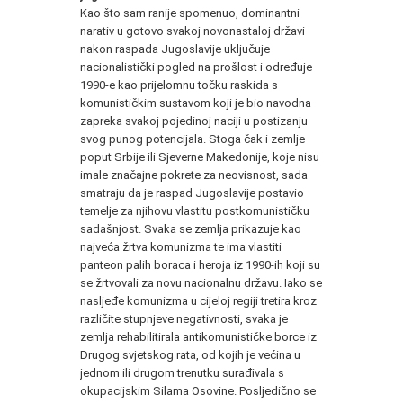
Kao što sam ranije spomenuo, dominantni
narativ u gotovo svakoj novonastaloj državi
nakon raspada Jugoslavije uključuje
nacionalistički pogled na prošlost i određuje
1990-e kao prijelomnu točku raskida s
komunističkim sustavom koji je bio navodna
zapreka svakoj pojedinoj naciji u postizanju
svog punog potencijala. Stoga čak i zemlje
poput Srbije ili Sjeverne Makedonije, koje nisu
imale značajne pokrete za neovisnost, sada
smatraju da je raspad Jugoslavije postavio
temelje za njihovu vlastitu postkomunističku
sadašnjost. Svaka se zemlja prikazuje kao
najveća žrtva komunizma te ima vlastiti
panteon palih boraca i heroja iz 1990-ih koji su
se žrtvovali za novu nacionalnu državu. Iako se
nasljeđe komunizma u cijeloj regiji tretira kroz
različite stupnjeve negativnosti, svaka je
zemlja rehabilitirala antikomunističke borce iz
Drugog svjetskog rata, od kojih je većina u
jednom ili drugom trenutku surađivala s
okupacijskim Silama Osovine. Posljedično se