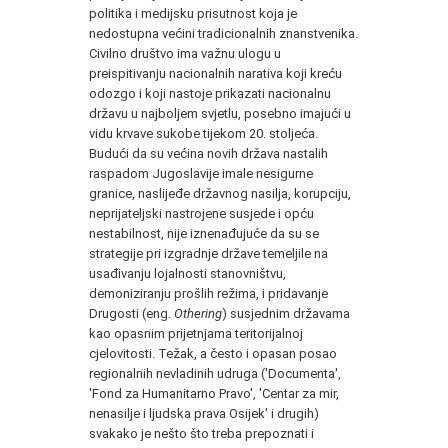
politika i medijsku prisutnost koja je
nedostupna većini tradicionalnih znanstvenika.
Civilno društvo ima važnu ulogu u
preispitivanju nacionalnih narativa koji kreću
odozgo i koji nastoje prikazati nacionalnu
državu u najboljem svjetlu, posebno imajući u
vidu krvave sukobe tijekom 20. stoljeća.
Budući da su većina novih država nastalih
raspadom Jugoslavije imale nesigurne
granice, naslijeđe državnog nasilja, korupciju,
neprijateljski nastrojene susjede i opću
nestabilnost, nije iznenađujuće da su se
strategije pri izgradnje države temeljile na
usađivanju lojalnosti stanovništvu,
demoniziranju prošlih režima, i pridavanje
Drugosti (eng.
Othering
) susjednim državama
kao opasnim prijetnjama teritorijalnoj
cjelovitosti. Težak, a često i opasan posao
regionalnih nevladinih udruga ('Documenta',
'Fond za Humanitarno Pravo', 'Centar za mir,
nenasilje i ljudska prava Osijek' i drugih)
svakako je nešto što treba prepoznati i