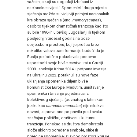
važnim, a koji su događaji izbrisani iz
nacionalne svijesti. Spomenici i druga mjesta
sjećanja možda su vidljiviji primjeri nacionalnih
krajobraza sjećanja (eng.
memoryscapes
),
osobito tijekom dramatičnih tranzicija kao što
su bile 1990-ih u bivšoj Jugoslaviji ili tijekom
posljednjih trideset godina na post-
sovjetskom prostoru, koji je prošao kroz
nekoliko valova transformacije budući da je
Rusija periodično pokušavala ponovno
uspostaviti svoje bivše carstvo: rat u Gruziji
2008., aneksija Krima 2014. i potpuna invazija
na Ukrajinu 2022. potaknuli su nove faze
uklanjanja spomenika diljem bivše
komunističke Europe. Međutim, uništavanje
spomenika i brisanje pojedinaca iz
kolektivnog sjećanja (poznatog u latinskom
jeziku kao
damnatio memoriae
) nije nikakva
novost; zapravo ono po pravilu prati svaku
značajnu političku, društvenu i kulturnu
tranziciju. Ponekad se društva demokratski
slože ukloniti određene simbole, slike ili
pojedine spomenike iz javnog prostora koji se