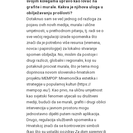
svojim kolegama upravo kao lovac na
grafite i murale. Kakva je njihova uloga u
obilježavanju prošlosti?
Dotaknuo sam se već jednog od razloga za
pojavu ovih novih medija, murala i ulične
umjetnosti, u prethodnom pitanju, tj. radi se o
sve većoj regulaciji izrade spomenika što
znači da je potrebno više resursa (vremena,
novca i papirologije) za lokalno stvaranje
spomen obilježja. No, mislim da postoje i
drugi razlozi, globalni i regionalni, koji su
potaknuli procvat murala, što je tema mog
doprinosa novom slovensko-hrvatskom
projektu MEMPOP: Mnemonička estetika i
strategije u popularnoj kulturi (https://
mempop.eu/). Kao prvo, na uličnu umjetnost
kao svjetski fenomen utjecali su društveni
mediji, budući da se murali, grafiti i drugi oblici
intervencija u javnom prostoru mogu
jednostavno dijeliti putem raznih aplikacija.
Drugo, regulacija službenih spomenika u
Hrvatskoj znači da se kontroverzni simboli
(kao što su ustaški pozdrav
Za dom spremni
ili