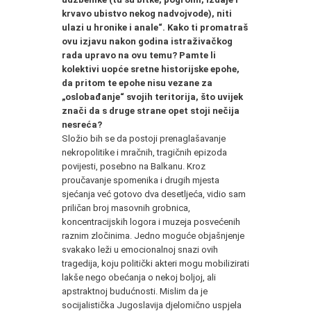
krvavo ubistvo nekog nadvojvode), niti
ulazi u hronike i anale“. Kako ti promatraš
ovu izjavu nakon godina istraživačkog
rada upravo na ovu temu? Pamte li
kolektivi uopće sretne historijske epohe,
da pritom te epohe nisu vezane za
„oslobađanje“ svojih teritorija, što uvijek
znači da s druge strane opet stoji nečija
nesreća?
Složio bih se da postoji prenaglašavanje
nekropolitike i mračnih, tragičnih epizoda
povijesti, posebno na Balkanu. Kroz
proučavanje spomenika i drugih mjesta
sjećanja već gotovo dva desetljeća, vidio sam
priličan broj masovnih grobnica,
koncentracijskih logora i muzeja posvećenih
raznim zločinima. Jedno moguće objašnjenje
svakako leži u emocionalnoj snazi ovih
tragedija, koju politički akteri mogu mobilizirati
lakše nego obećanja o nekoj boljoj, ali
apstraktnoj budućnosti. Mislim da je
socijalistička Jugoslavija djelomično uspjela