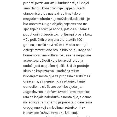
prodati pozitivnu viziju budućnosti, ali vidjeli
smo da to u konačnici nije uspjelo uvjeriti
stanovništvo da nastavi raditi na takvom
mogućem ishodu koji možda nikada niti nije
bio ostvariv. Drugo objašnjenje, vezano uz
sjećanja na sretnije epohe, jest da su zemlje
poput onih u Jugoistočnoj Europi prošle kroz
više političkih promjena u proteklih 100
godina, a svaki novi režim ili vladar nastoji
delegitimizirati ono što je bilo prije. Stoga se
komemorativna kultura fokusira na negativne
aspekte prošlosti koje je navodno bolja
sadašnjost uspješno riješila. Uvijek postoje
skupine koje izazivaju sadašnji režim
buđenjem nostalgije za propalim carstvima ili
državama, ali vjerujem da se tvoje pitanje
odnosilo na službene politike sjećanja.
Jugoslavenska država između dva svjetska
rata se bojala habsburške nostalgije, a danas
na jednoj strani imamo jugonostalgičare te na
drugoj one koji simbolima i retorikom tzv.
Nezavisne Države Hrvatske kritiziraju