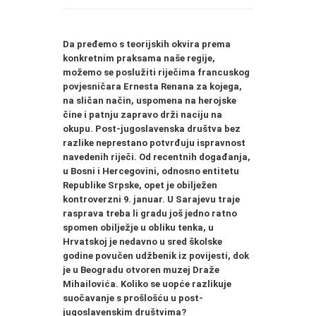
Da pređemo s teorijskih okvira prema
konkretnim praksama naše regije,
možemo se poslužiti riječima francuskog
povjesničara Ernesta Renana za kojega,
na sličan način, uspomena na herojske
čine i patnju zapravo drži naciju na
okupu. Post-jugoslavenska društva bez
razlike neprestano potvrđuju ispravnost
navedenih riječi. Od recentnih događanja,
u Bosni i Hercegovini, odnosno entitetu
Republike Srpske, opet je obilježen
kontroverzni 9. januar. U Sarajevu traje
rasprava treba li gradu još jedno ratno
spomen obilježje u obliku tenka, u
Hrvatskoj je nedavno u sred školske
godine povučen udžbenik iz povijesti, dok
je u Beogradu otvoren muzej Draže
Mihailovića. Koliko se uopće razlikuje
suočavanje s prošlošću u post-
jugoslavenskim društvima?