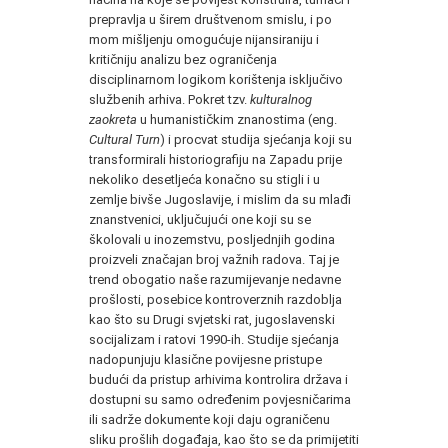
prepravlja u širem društvenom smislu, i po
mom mišljenju omogućuje nijansiraniju i
kritičniju analizu bez ograničenja
disciplinarnom logikom korištenja isključivo
službenih arhiva. Pokret tzv.
kulturalnog
zaokreta
u humanističkim znanostima (eng.
Cultural Turn
) i procvat studija sjećanja koji su
transformirali historiografiju na Zapadu prije
nekoliko desetljeća konačno su stigli i u
zemlje bivše Jugoslavije, i mislim da su mlađi
znanstvenici, uključujući one koji su se
školovali u inozemstvu, posljednjih godina
proizveli značajan broj važnih radova. Taj je
trend obogatio naše razumijevanje nedavne
prošlosti, posebice kontroverznih razdoblja
kao što su Drugi svjetski rat, jugoslavenski
socijalizam i ratovi 1990-ih. Studije sjećanja
nadopunjuju klasične povijesne pristupe
budući da pristup arhivima kontrolira država i
dostupni su samo određenim povjesničarima
ili sadrže dokumente koji daju ograničenu
sliku prošlih događaja, kao što se da primijetiti