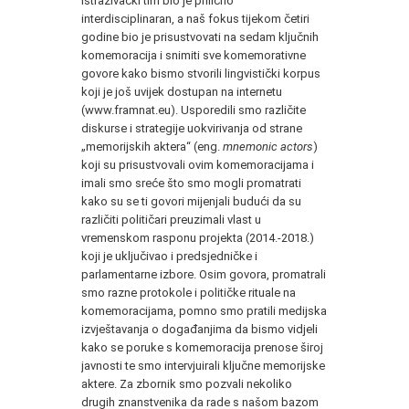
Istraživački tim bio je prilično
interdisciplinaran, a naš fokus tijekom četiri
godine bio je prisustvovati na sedam ključnih
komemoracija i snimiti sve komemorativne
govore kako bismo stvorili lingvistički korpus
koji je još uvijek dostupan na internetu
(www.framnat.eu). Usporedili smo različite
diskurse i strategije uokvirivanja od strane
„memorijskih aktera“ (eng.
mnemonic actors
)
koji su prisustvovali ovim komemoracijama i
imali smo sreće što smo mogli promatrati
kako su se ti govori mijenjali budući da su
različiti političari preuzimali vlast u
vremenskom rasponu projekta (2014.-2018.)
koji je uključivao i predsjedničke i
parlamentarne izbore. Osim govora, promatrali
smo razne protokole i političke rituale na
komemoracijama, pomno smo pratili medijska
izvještavanja o događanjima da bismo vidjeli
kako se poruke s komemoracija prenose široj
javnosti te smo intervjuirali ključne memorijske
aktere. Za zbornik smo pozvali nekoliko
drugih znanstvenika da rade s našom bazom