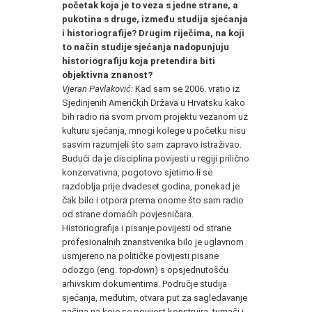
početak koja je to veza s jedne strane, a
pukotina s druge, između studija sjećanja
i historiografije? Drugim riječima, na koji
to način studije sjećanja nadopunjuju
historiografiju koja pretendira biti
objektivna znanost?
Vjeran Pavlaković:
Kad sam se 2006. vratio iz
Sjedinjenih Američkih Država u Hrvatsku kako
bih radio na svom prvom projektu vezanom uz
kulturu sjećanja, mnogi kolege u početku nisu
sasvim razumjeli što sam zapravo istraživao.
Budući da je disciplina povijesti u regiji prilično
konzervativna, pogotovo sjetimo li se
razdoblja prije dvadeset godina, ponekad je
čak bilo i otpora prema onome što sam radio
od strane domaćih povjesničara.
Historiografija i pisanje povijesti od strane
profesionalnih znanstvenika bilo je uglavnom
usmjereno na političke povijesti pisane
odozgo (eng.
top-down
) s opsjednutošću
arhivskim dokumentima. Područje studija
sjećanja, međutim, otvara put za sagledavanje
načina na koje se povijest konstruira, tumači i