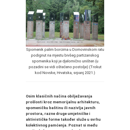
Spomenik palim borcima u Domovinskom ratu
podignut na mjestu bivšeg partizanskog
spomenika koji je djelomično uništen (u
pozadini se vidi oštećeno postolje) (Trokut
kod Novske, Hrvatska, srpanj 2021.)
Osim klasičnih načina obilježavanja
prošlosti kroz memorijalnu arhitekturu,
spomeničku baštinu ili nazivlja javnih
prostora, razne druge umjetničke i
aktivističke forme također služe u svrhu
kolektivnog pamćenja. Poznat si među