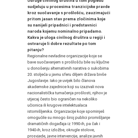
Udruge civilnog društva u tom pogledu
sudjeluju u procesima tranzicijske pravde
kroz suočavanje s prošlošću, zauzimajući
pritom jasan stav prema zločinima koje
su nanijeli pripadnici i predstavnici
naroda kojemu nominalno pripadamo.
Kakva je uloga civilnog društva u regiji i
ostvaruje li dobre rezultate po tom
pitanju?
Regionalne nevladine organizacije koje se
bave suočavanjem s prošlošću bile su ključne
u donošenju alternativnih narativa o sukobima
20. stoljeća u javnu sferu diljem država bivše
Jugoslavije. Iako je uvijek bilo članova
akademske zajednice koji su izazivali nova
nacionalistička tumačenja prošlosti, njihov je
utjecaj često bio ograničen na nekoliko
učionica ili krugove intelektualaca
istomišljenika. Organizacije koje spominješ
omogućile su mnogo široj publici promišljanje
dramatičnih događaja iz 1990-ih, pa čak i
1940-ih, kroz izložbe, okrugle stolove,
prosvjede, javne intervencije, analize javnih