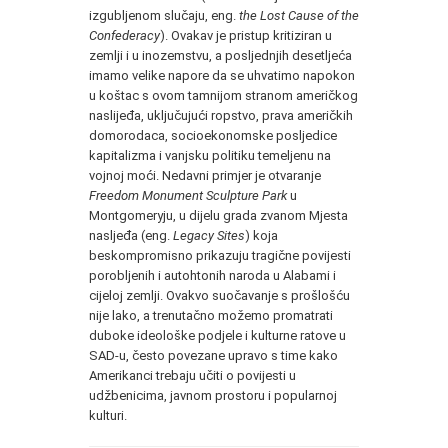
izgubljenom slučaju, eng.
the Lost Cause of the
Confederacy
). Ovakav je pristup kritiziran u
zemlji i u inozemstvu, a posljednjih desetljeća
imamo velike napore da se uhvatimo napokon
u koštac s ovom tamnijom stranom američkog
naslijeđa, uključujući ropstvo, prava američkih
domorodaca, socioekonomske posljedice
kapitalizma i vanjsku politiku temeljenu na
vojnoj moći. Nedavni primjer je otvaranje
Freedom Monument Sculpture Park
u
Montgomeryju, u dijelu grada zvanom Mjesta
nasljeđa (eng.
Legacy Sites
) koja
beskompromisno prikazuju tragične povijesti
porobljenih i autohtonih naroda u Alabami i
cijeloj zemlji. Ovakvo suočavanje s prošlošću
nije lako, a trenutačno možemo promatrati
duboke ideološke podjele i kulturne ratove u
SAD-u, često povezane upravo s time kako
Amerikanci trebaju učiti o povijesti u
udžbenicima, javnom prostoru i popularnoj
kulturi.