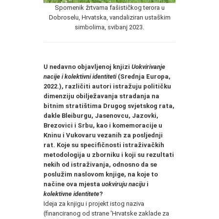
Spomenik žrtvama fašističkog terora u
Dobroselu, Hrvatska, vandaliziran ustaškim
simbolima, svibanj 2023.
U nedavno objavljenoj knjizi
Uokvirivanje
nacije i kolektivni identiteti
(Srednja Europa,
2022.), različiti autori istražuju političku
dimenziju obilježavanja stradanja na
bitnim stratištima Drugog svjetskog rata,
dakle Bleiburgu, Jasenovcu, Jazovki,
Brezovici i Srbu, kao i komemoracije u
Kninu i Vukovaru vezanih za posljednji
rat. Koje su specifičnosti istraživačkih
metodologija u zborniku i koji su rezultati
nekih od istraživanja, odnosno da se
poslužim naslovom knjige, na koje to
načine ova mjesta
uokviruju naciju
i
kolektivne identitete
?
Ideja za knjigu i projekt istog naziva
(financiranog od strane 'Hrvatske zaklade za