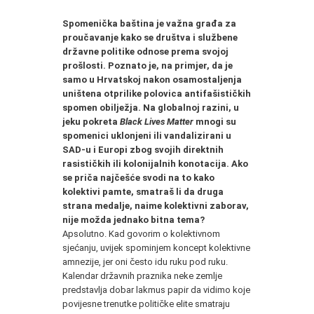
Spomenička baština je važna građa za
proučavanje kako se društva i službene
državne politike odnose prema svojoj
prošlosti. Poznato je, na primjer, da je
samo u Hrvatskoj nakon osamostaljenja
uništena otprilike polovica antifašističkih
spomen obilježja. Na globalnoj razini, u
jeku pokreta
Black Lives Matter
mnogi su
spomenici uklonjeni ili vandalizirani u
SAD-u i Europi zbog svojih direktnih
rasističkih ili kolonijalnih konotacija. Ako
se priča najčešće svodi na to kako
kolektivi pamte, smatraš li da druga
strana medalje, naime kolektivni zaborav,
nije možda jednako bitna tema?
Apsolutno. Kad govorim o kolektivnom
sjećanju, uvijek spominjem koncept kolektivne
amnezije, jer oni često idu ruku pod ruku.
Kalendar državnih praznika neke zemlje
predstavlja dobar lakmus papir da vidimo koje
povijesne trenutke političke elite smatraju