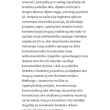
znanost') proizašla je iz našeg zapažanja da
hrvatska politička elita, dijeleći sličnosti s
drugim elitama diljem regije, uokviruje prošlost
20. stoljeća na način koji legitimira njihove
suvremene ideološke pozicije, ali iskrivljuje
povijesni zapis. Ljevičarske stranke koriste
komemoracije Drugog svjetskog rata kako bi
ojačale svoje antifašističke zasluge i temeljne
vrijednosti EU-a, dok desničarske stranke
fokusiraju svoju politiku sjećanja na žrtve
komunizma kako bi pokazale svoje
antikomunističko stajalište, opravdavajući svoj
diskurs time što EU također osuđuje
komunističke zločine. I dok su političke
stranke u Hrvatskoj poprilično podijeljene oko
Drugog svjetskog rata (komemoracije u
Bleiburgu i Jasenovcu možda su
najeksplicitniji primjeri), komemoracije
Domovinskog rata otkrivaju da postoji više
konsenzusa oko službenog narativa vezanog
za taj sukob, koji je u konačnici i bio temeljni
događaj za suvremenu hrvatsku državu.