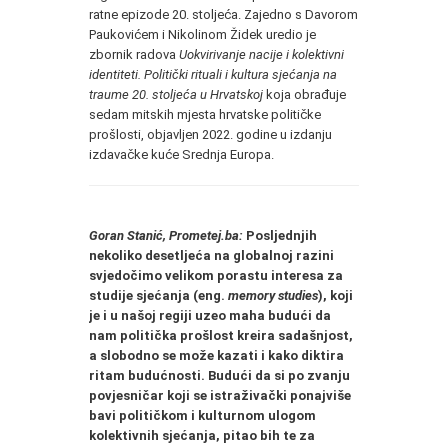
ratne epizode 20. stoljeća. Zajedno s Davorom
Paukovićem i Nikolinom Židek uredio je
zbornik radova
Uokvirivanje nacije i kolektivni
identiteti.
Politički rituali i kultura sjećanja na
traume 20. stoljeća u Hrvatskoj
koja obrađuje
sedam mitskih mjesta hrvatske političke
prošlosti, objavljen 2022. godine u izdanju
izdavačke kuće Srednja Europa.
Goran Stanić, Prometej.ba:
Posljednjih
nekoliko desetljeća na globalnoj razini
svjedočimo velikom porastu interesa za
studije sjećanja (eng.
memory studies
), koji
je i u našoj regiji uzeo maha budući da
nam politička prošlost kreira sadašnjost,
a slobodno se može kazati i kako diktira
ritam budućnosti. Budući da si po zvanju
povjesničar koji se istraživački ponajviše
bavi političkom i kulturnom ulogom
kolektivnih sjećanja, pitao bih te za