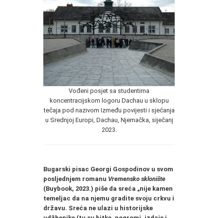
Vođeni posjet sa studentima
koncentracijskom logoru Dachau u sklopu
tečaja pod nazivom Između povijesti i sjećanja
u Srednjoj Europi, Dachau, Njemačka, siječanj
2023.
Bugarski pisac Georgi Gospodinov u svom
posljednjem romanu
Vremensko sklonište
(Buybook, 2023.) piše da sreća „nije kamen
temeljac da na njemu gradite svoju crkvu i
državu. Sreća ne ulazi u historijske
udžbenike (tu su bitke, pogromi, izdaje i