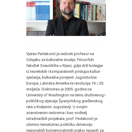
Vjeran Pavlaković je redoviti profesor na
Odsjeku za kulturalne studije, Filozofski
fakultet Sveučilišta u Rijeci, gdje drži kolegije
iz teoretskih i komparativnih pristupa kulturi
sjećanja, kulturalne povijesti Jugoistočne
Europe, Latinske Amerike te revolucija 19. i 20.
stoljeća. Doktorirao je 2005. godine na
University of Washington na temu društvenog i
političkog utjecaja Španjolskog građanskog
rata u Kraljevini Jugoslaviji. U svojim
znanstvenim radovima i kao voditelj
istraživačkih projekata, prof. Pavlaković je
obimno tematizirao političku dimenziju
regionalnih komemorativnih praksi vezanih za