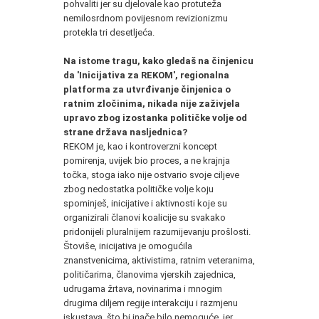
pohvaliti jer su djelovale kao protuteža
nemilosrdnom povijesnom revizionizmu
protekla tri desetljeća.
Na istome tragu, kako gledaš na činjenicu
da 'Inicijativa za REKOM', regionalna
platforma za utvrđivanje činjenica o
ratnim zločinima, nikada nije zaživjela
upravo zbog izostanka političke volje od
strane država nasljednica?
REKOM je, kao i kontroverzni koncept
pomirenja, uvijek bio proces, a ne krajnja
točka, stoga iako nije ostvario svoje ciljeve
zbog nedostatka političke volje koju
spominješ, inicijative i aktivnosti koje su
organizirali članovi koalicije su svakako
pridonijeli pluralnijem razumijevanju prošlosti.
Štoviše, inicijativa je omogućila
znanstvenicima, aktivistima, ratnim veteranima,
političarima, članovima vjerskih zajednica,
udrugama žrtava, novinarima i mnogim
drugima diljem regije interakciju i razmjenu
iskustava, što bi inače bilo nemoguće, jer