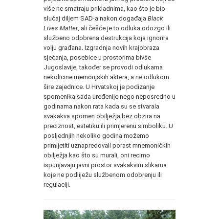
više ne smatraju prikladnima, kao što je bio
slučaj diljem SAD-a nakon događaja
Black
Lives Matter
, ali češće je to odluka odozgo ili
službeno odobrena destrukcija koja ignorira
volju građana. Izgradnja novih krajobraza
sjećanja, posebice u prostorima bivše
Jugoslavije, također se provodi odlukama
nekolicine memorijskih aktera, a ne odlukom
šire zajednice. U Hrvatskoj je podizanje
spomenika sada uređenije nego neposredno u
godinama nakon rata kada su se stvarala
svakakva spomen obilježja bez obzira na
preciznost, estetiku ili primjerenu simboliku. U
posljednjih nekoliko godina možemo
primijetiti uznapredovali porast mnemoničkih
obilježja kao što su murali, oni recimo
ispunjavaju javni prostor svakakvim slikama
koje ne podliježu službenom odobrenju ili
regulaciji.