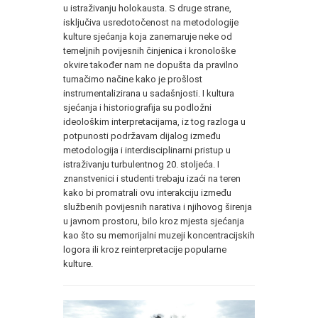
u istraživanju holokausta. S druge strane,
isključiva usredotočenost na metodologije
kulture sjećanja koja zanemaruje neke od
temeljnih povijesnih činjenica i kronološke
okvire također nam ne dopušta da pravilno
tumačimo načine kako je prošlost
instrumentalizirana u sadašnjosti. I kultura
sjećanja i historiografija su podložni
ideološkim interpretacijama, iz tog razloga u
potpunosti podržavam dijalog između
metodologija i interdisciplinarni pristup u
istraživanju turbulentnog 20. stoljeća. I
znanstvenici i studenti trebaju izaći na teren
kako bi promatrali ovu interakciju između
službenih povijesnih narativa i njihovog širenja
u javnom prostoru, bilo kroz mjesta sjećanja
kao što su memorijalni muzeji koncentracijskih
logora ili kroz reinterpretacije popularne
kulture.