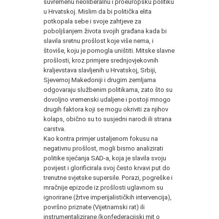
suvremenu neoliberalnu i proeuropsku politiku
u Hrvatskoj. Mislim da bi politička elita
potkopala sebe i svoje zahtjeve za
poboljšanjem života svojih građana kada bi
slavila sretnu prošlost koje više nema, i
štoviše, koju je pomogla uništiti. Mitske slavne
prošlosti, kroz primjere srednjovjekovnih
kraljevstava slavljenih u Hrvatskoj, Srbiji,
Sjevernoj Makedoniji i drugim zemljama
odgovaraju službenim politikama, zato što su
dovoljno vremenski udaljene i postoji mnogo
drugih faktora koji se mogu okriviti za njihov
kolaps, obično su to susjedni narodi ili strana
carstva.
Kao kontra primjer ustaljenom fokusu na
negativnu prošlost, mogli bismo analizirati
politike sjećanja SAD-a, koja je slavila svoju
povijest i glorificirala svoj često krvavi put do
trenutne svjetske supersile. Porazi, pogreške i
mračnije epizode iz prošlosti uglavnom su
ignorirane (žrtve imperijalističkih intervencija),
površno priznate (Vijetnamski rat) ili
instrumentalizirane (konfederacijski mit o