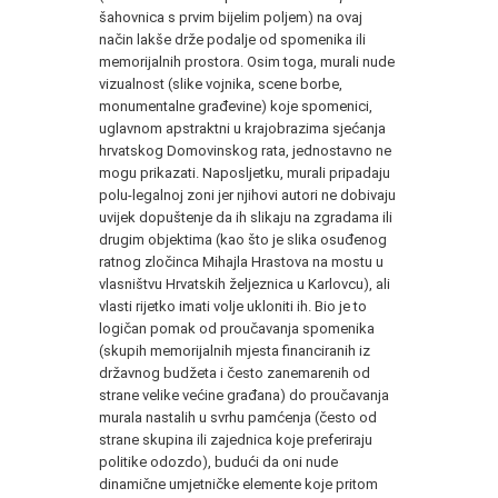
šahovnica s prvim bijelim poljem) na ovaj
način lakše drže podalje od spomenika ili
memorijalnih prostora. Osim toga, murali nude
vizualnost (slike vojnika, scene borbe,
monumentalne građevine) koje spomenici,
uglavnom apstraktni u krajobrazima sjećanja
hrvatskog Domovinskog rata, jednostavno ne
mogu prikazati. Naposljetku, murali pripadaju
polu-legalnoj zoni jer njihovi autori ne dobivaju
uvijek dopuštenje da ih slikaju na zgradama ili
drugim objektima (kao što je slika osuđenog
ratnog zločinca Mihajla Hrastova na mostu u
vlasništvu Hrvatskih željeznica u Karlovcu), ali
vlasti rijetko imati volje ukloniti ih. Bio je to
logičan pomak od proučavanja spomenika
(skupih memorijalnih mjesta financiranih iz
državnog budžeta i često zanemarenih od
strane velike većine građana) do proučavanja
murala nastalih u svrhu pamćenja (često od
strane skupina ili zajednica koje preferiraju
politike odozdo), budući da oni nude
dinamične umjetničke elemente koje pritom