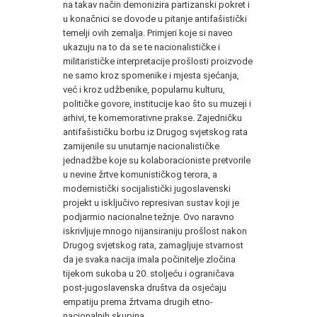
na takav način demonizira partizanski pokret i
u konačnici se dovode u pitanje antifašistički
temelji ovih zemalja. Primjeri koje si naveo
ukazuju na to da se te nacionalističke i
militarističke interpretacije prošlosti proizvode
ne samo kroz spomenike i mjesta sjećanja,
već i kroz udžbenike, popularnu kulturu,
političke govore, institucije kao što su muzeji i
arhivi, te komemorativne prakse. Zajedničku
antifašističku borbu iz Drugog svjetskog rata
zamijenile su unutarnje nacionalističke
jednadžbe koje su kolaboracioniste pretvorile
u nevine žrtve komunističkog terora, a
modernistički socijalistički jugoslavenski
projekt u isključivo represivan sustav koji je
podjarmio nacionalne težnje. Ovo naravno
iskrivljuje mnogo nijansiraniju prošlost nakon
Drugog svjetskog rata, zamagljuje stvarnost
da je svaka nacija imala počinitelje zločina
tijekom sukoba u 20. stoljeću i ograničava
post-jugoslavenska društva da osjećaju
empatiju prema žrtvama drugih etno-
nacionalnih skupina.