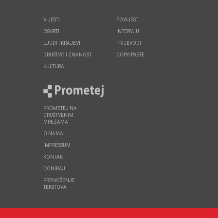
VIJESTI
POVIJEST
OSVRTI
INTERVJU
LJUDI I KRAJEVI
PRIJEVODI
DRUŠTVO I ZNANOST
COPY/PASTE
KULTURA
PROMETEJ NA
DRUŠTVENIM
MREŽAMA
O NAMA
IMPRESSUM
KONTAKT
DONIRAJ
PRENOŠENJE
TEKSTOVA