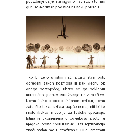
pouzdanje da je išta sigurno i istinito, a to nas
gubljenje odmah podstiče na novu potragu.
Tko bi želio u istini naći zrcalo stvarnosti,
određeni zakon kozmosa ili pak vječnu bit
onoga postojećeg, ubrzo će ga poklopiti
autentično ljudsko istraživanje i stvaralaštvo.
Nema istine o predestiniranom svijetu, nema
zato što takva svijeta uopće nema, niti bi to
imalo ikakva značenja za ljudsku spoznaju.
Istina je ukorijenjena u čovjekovu životu, u
njegovoj opstojnosti u svijetu, a ta egzistencija
znači stalan rad i istraživanje. Ljudi smatraju