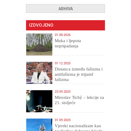
ARHIVA
IZDVOJENO
01.08.2026
Muka i ljepota
nepripadanja
01.12.2025
Distanca između fašizma i
antifašizma je trijumf
fašizma
23.09.2025
Miroslav Tichý – lekcije za
21. stoljeće
01.09.2025
​Vjerski nacionalizam kao
posljedica duhovne bijede