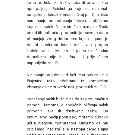
javna podrška za kakav udar ili prevrat, kao
npr. paljenje Reichstaga koje su nacional-
socijalisti pripisali komunističkoj partiji, a ništa
nas manje ne potresaju klevete staljinizma
koje su raspirile čistke strašnih razmjera. Svaki
se od tih palikuća i progonitelja pravdao da to
obmanjuje zbog dobra naroda, no sigurno je
da bi gubitkom istine definitivno propao
ljudski svijet. Jer ako je jedna izmišljotina
dopuštena, nije li i druga, i gdje ćemo
naposljetku stati?
Ne manje pogubne od laži jesu poluistine ili
činjenice tako odabrane iz kompleksa
zbivanja da se provede neki podmukli cilj. (…)
Ponašanje naših bližnjih ne da se protumačiti s
pomoću fantoma, dijaboličnih oličenja nekih
prirodnih sila ili društvenih težnji. Da
razumijemo nečiji postupak, moramo duboko
ući u njegovu motiviranost. Umjesto da mu
pripišemo “nečiste“ sile, nastojat ćemo s njim