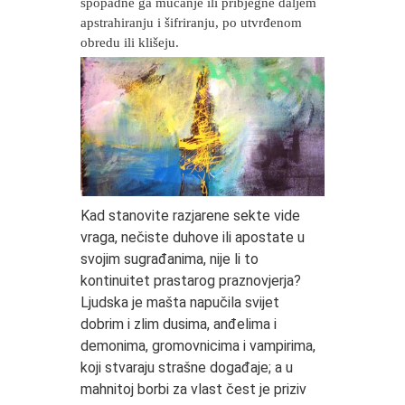
spopadne ga mucanje ili pribjegne daljem
apstrahiranju i šifriranju, po utvrđenom
obredu ili klišeju.
Kad stanovite razjarene sekte vide
vraga, nečiste duhove ili apostate u
svojim sugrađanima, nije li to
kontinuitet prastarog praznovjerja?
Ljudska je mašta napučila svijet
dobrim i zlim dusima, anđelima i
demonima, gromovnicima i vampirima,
koji stvaraju strašne događaje; a u
mahnitoj borbi za vlast čest je priziv