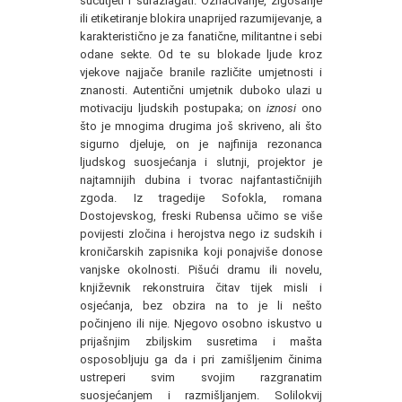
sućutjeti i surazlagati. Označivanje, žigosanje
ili etiketiranje blokira unaprijed razumijevanje, a
karakteristično je za fanatične, militantne i sebi
odane sekte. Od te su blokade ljude kroz
vjekove najjače branile različite umjetnosti i
znanosti. Autentični umjetnik duboko ulazi u
motivaciju ljudskih postupaka; on
iznosi
ono
što je mnogima drugima još skriveno, ali što
sigurno djeluje, on je najfinija rezonanca
ljudskog suosjećanja i slutnji, projektor je
najtamnijih dubina i tvorac najfantastičnijih
zgoda. Iz tragedije Sofokla, romana
Dostojevskog, freski Rubensa učimo se više
povijesti zločina i herojstva nego iz sudskih i
kroničarskih zapisnika koji ponajviše donose
vanjske okolnosti. Pišući dramu ili novelu,
književnik rekonstruira čitav tijek misli i
osjećanja, bez obzira na to je li nešto
počinjeno ili nije. Njegovo osobno iskustvo u
prijašnjim zbiljskim susretima i mašta
osposobljuju ga da i pri zamišljenim činima
ustreperi svim svojim razgranatim
suosjećanjem i razmišljanjem. Solilokvij