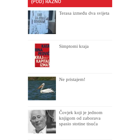
(POD) RAZNO
Terasa između dva svijeta
Simptomi kraja
Ne pristajem!
Čovjek koji je jednom
knjigom od zaborava
spasio stotine tisuća
drugih, prokletih i
uništenih