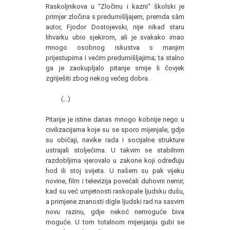
Raskoljnikova u “Zločinu i kazni“ školski je
primjer zločina s predumišljajem, premda sâm
autor, Fjodor Dostojevski, nije nikad staru
lihvarku ubio sjekirom, ali je svakako imao
mnogo osobnog iskustva s manjim
prijestupima i većim predumišljajima; ta stalno
ga je zaokupljalo pitanje smije li čovjek
zgriješiti zbog nekog većeg dobra.
(…)
Pitanje je istine danas mnogo kobnije nego u
civilizacijama koje su se sporo mijenjale, gdje
su običaji, navike rada i socijalne strukture
ustrajali stoljećima. U takvim se stabilnim
razdobljima vjerovalo u zakone koji određuju
hod ili stoj svijeta. U našem su pak vijeku
novine, film i televizija povećali duhovni nemir,
kad su već umjetnosti raskopale ljudsku dušu,
a primjene znanosti digle ljudski rad na sasvim
novu razinu, gdje nekoć nemoguće biva
moguće. U tom totalnom mijenjanju gubi se