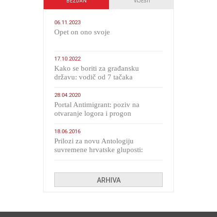
BEZDAN
VIJESTI
06.11.2023
​Opet on ono svoje
17.10.2022
Kako se boriti za građansku
državu: vodič od 7 tačaka
28.04.2020
Portal Antimigrant: poziv na
otvaranje logora i progon
migranata poput bijesnih kerova
18.06.2016
Prilozi za novu Antologiju
suvremene hrvatske gluposti:
Kolinda i ekipa o navijačkim
huliganima
ARHIVA