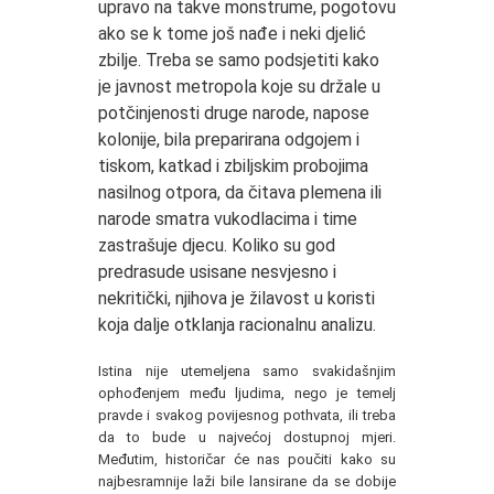
upravo na takve monstrume, pogotovu
ako se k tome još nađe i neki djelić
zbilje. Treba se samo podsjetiti kako
je javnost metropola koje su držale u
potčinjenosti druge narode, napose
kolonije, bila preparirana odgojem i
tiskom, katkad i zbiljskim probojima
nasilnog otpora, da čitava plemena ili
narode smatra vukodlacima i time
zastrašuje djecu. Koliko su god
predrasude usisane nesvjesno i
nekritički, njihova je žilavost u koristi
koja dalje otklanja racionalnu analizu.
Istina nije utemeljena samo svakidašnjim
ophođenjem među ljudima, nego je temelj
pravde i svakog povijesnog pothvata, ili treba
da to bude u najvećoj dostupnoj mjeri.
Međutim, historičar će nas poučiti kako su
najbesramnije laži bile lansirane da se dobije