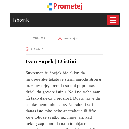
Izbornik
Ivan Supek
prometej.ba
21.07.2014
Ivan Supek | O istini
Suvremen bi čovjek bio sklon da
mitopoetske tekstove starih naroda strpa u
praznovjerje, premda su oni poput nas
držali da govore istinu. No i ne treba nam
ići tako daleko u prošlost. Dovoljno je da
se okrenemo oko sebe. Ne rabe li se i
danas isto tako neke apstrakcije ili šifre
koje tobože svatko razumije, ali, kad
nekog zapitamo da nam to objasni,