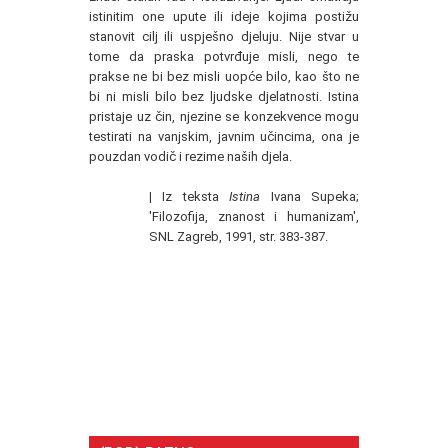
istinitim one upute ili ideje kojima postižu
stanovit cilj ili uspješno djeluju. Nije stvar u
tome da praska potvrđuje misli, nego te
prakse ne bi bez misli uopće bilo, kao što ne
bi ni misli bilo bez ljudske djelatnosti. Istina
pristaje uz čin, njezine se konzekvence mogu
testirati na vanjskim, javnim učincima, ona je
pouzdan vodič i rezime naših djela.
|
Iz teksta
Istina
Ivana Supeka;
'Filozofija, znanost i humanizam',
SNL Zagreb, 1991, str. 383-387.