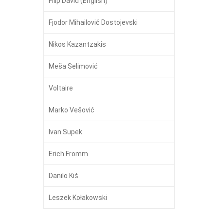
Filip David (English)
Fjodor Mihailovič Dostojevski
Nikos Kazantzakis
Meša Selimović
Voltaire
Marko Vešović
Ivan Supek
Erich Fromm
Danilo Kiš
Leszek Kołakowski