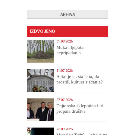
uništenih
ARHIVA
IZDVOJENO
01.08.2026
Muka i ljepota
nepripadanja
31.07.2026
A tko je ta, šta je ta, da
prostiš, kultura sjećanja?
27.07.2026
Dejtonska sklepotina i tri
propala društva
23.09.2025
Miroslav Tichý – lekcije za