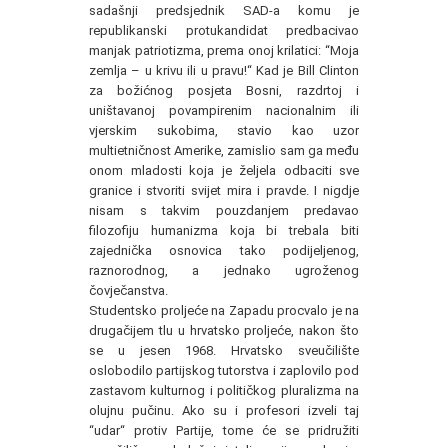
sadašnji predsjednik SAD-a komu je
republikanski protukandidat predbacivao
manjak patriotizma, prema onoj krilatici: “Moja
zemlja – u krivu ili u pravu!“ Kad je Bill Clinton
za božićnog posjeta Bosni, razdrtoj i
uništavanoj povampirenim nacionalnim ili
vjerskim sukobima, stavio kao uzor
multietničnost Amerike, zamislio sam ga među
onom mladosti koja je željela odbaciti sve
granice i stvoriti svijet mira i pravde. I nigdje
nisam s takvim pouzdanjem predavao
filozofiju humanizma koja bi trebala biti
zajednička osnovica tako podijeljenog,
raznorodnog, a jednako ugroženog
čovječanstva.
Studentsko proljeće na Zapadu procvalo je na
drugačijem tlu u hrvatsko proljeće, nakon što
se u jesen 1968. Hrvatsko sveučilište
oslobodilo partijskog tutorstva i zaplovilo pod
zastavom kulturnog i političkog pluralizma na
olujnu pučinu. Ako su i profesori izveli taj
“udar“ protiv Partije, tome će se pridružiti