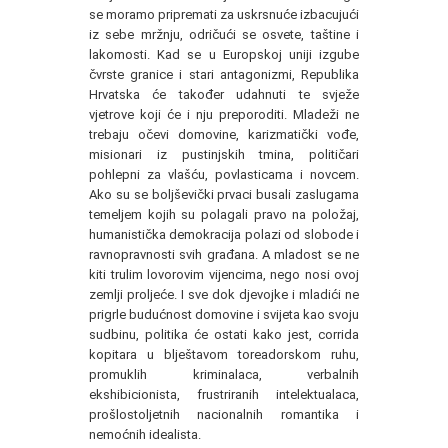
se moramo pripremati za uskrsnuće izbacujući
iz sebe mržnju, odričući se osvete, taštine i
lakomosti. Kad se u Europskoj uniji izgube
čvrste granice i stari antagonizmi, Republika
Hrvatska će također udahnuti te svježe
vjetrove koji će i nju preporoditi. Mladeži ne
trebaju očevi domovine, karizmatički vođe,
misionari iz pustinjskih tmina, političari
pohlepni za vlašću, povlasticama i novcem.
Ako su se boljševički prvaci busali zaslugama
temeljem kojih su polagali pravo na položaj,
humanistička demokracija polazi od slobode i
ravnopravnosti svih građana. A mladost se ne
kiti trulim lovorovim vijencima, nego nosi ovoj
zemlji proljeće. I sve dok djevojke i mladići ne
prigrle budućnost domovine i svijeta kao svoju
sudbinu, politika će ostati kako jest, corrida
kopitara u blještavom toreadorskom ruhu,
promuklih kriminalaca, verbalnih
ekshibicionista, frustriranih intelektualaca,
prošlostoljetnih nacionalnih romantika i
nemoćnih idealista.