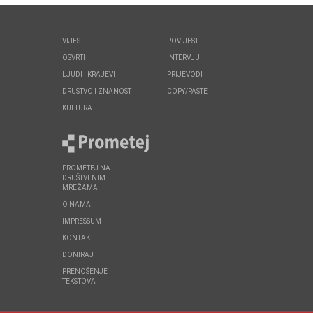
VIJESTI
POVIJEST
OSVRTI
INTERVJU
LJUDI I KRAJEVI
PRIJEVODI
DRUŠTVO I ZNANOST
COPY/PASTE
KULTURA
PROMETEJ NA
DRUŠTVENIM
MREŽAMA
O NAMA
IMPRESSUM
KONTAKT
DONIRAJ
PRENOŠENJE
TEKSTOVA