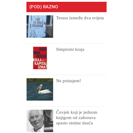
(POD) RAZNO
Terasa između dva svijeta
Simptomi kraja
Ne pristajem!
Čovjek koji je jednom
knjigom od zaborava
spasio stotine tisuća
drugih, prokletih i