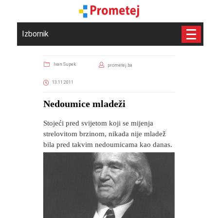
Izbornik
Ivan Supek
prometej.ba
13.11.2011
Nedoumice mladeži
Stojeći pred svijetom koji se mijenja
strelovitom brzinom, nikada nije mladež
bila pred takvim nedoumicama kao danas.