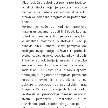
Mladi osjećaju odbojnost prema povijesti, toj
učiteljici života koja je postala rasadište
mržnje, a sagrađena od mitova služi kultu
državnika, odnosno pragmatičnim potrebama
vlasti.
Povijest je naše tlo kad je natopljeno
materinjim suzama radosti ili žalosti, kad ga
oplođuju znanstvena ili umjetnička djela, kad
je uzletište maštovite pustolovine. Već je
duhoviti cinik Bernard Shaw primijetio da,
veličajući svoju naciju, državnik ili podanik,
svejedno, uistinu veliča sebe iznad svih drugih.
S koliko su oduševljenja mladići i djevojke
srnuli u obranu domovine, a kako razočarano
sada zure u pir kaste koja je zapila njihovo
domoljublje. Bogateći se na trgovini prisvojene
narodne imovine ili iz proračuna, ta su
pokvarena gospoda (da upotreijebim izraz
Stjepana Radića) obezvrijedila ljudski rad i
uništavala svu proizvodnju, otimajući mladosti
životnu perspektivu. Posljedica je te
bezizlanosti pad u alkohol, drogu, nasilje.