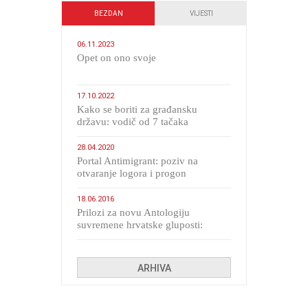
BEZDAN
VIJESTI
06.11.2023
​Opet on ono svoje
17.10.2022
Kako se boriti za građansku
državu: vodič od 7 tačaka
28.04.2020
Portal Antimigrant: poziv na
otvaranje logora i progon
migranata poput bijesnih kerova
18.06.2016
Prilozi za novu Antologiju
suvremene hrvatske gluposti:
Kolinda i ekipa o navijačkim
huliganima
ARHIVA