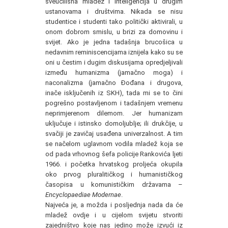
sveučilišna mladež i inteligencija u drugim
ustanovama i društvima. Nikada se nisu
studentice i studenti tako politički aktivirali, u
onom dobrom smislu, u brizi za domovinu i
svijet. Ako je jedna tadašnja brucošica u
nedavnim reminiscencijama iznijela kako su se
oni u čestim i dugim diskusijama opredjeljivali
između humanizma (jamačno moga) i
naconalizma (jamačno Đođana i drugova,
inače isključenih iz SKH), tada mi se to čini
pogrešno postavljenom i tadašnjem vremenu
neprimjerenom dilemom. Jer humanizam
uključuje i istinsko domoljublje; ili drukčije, u
svačiji je zavičaj usađena univerzalnost. A tim
se načelom uglavnom vodila mladež koja se
od pada vrhovnog šefa policije Rankovića ljeti
1966. i početka hrvatskog proljeća okupila
oko prvog pluralitičkog i humanističkog
časopisa u komunističkim državama –
Encyclopaediae Modernae
.
Najveća je, a možda i posljednja nada da će
mladež ovdje i u cijelom svijetu stvoriti
zajedništvo koje nas jedino može izvući iz