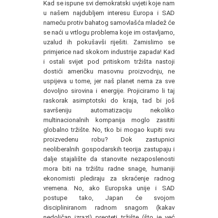
Kad se ispune svi demokratski uvjeti koje nam
u našem najdubljem interesu Europa i SAD
nameću protiv bahatog samovlašća mladež će
se naći u vrtlogu problema koje im ostavljamo,
uzalud ih pokušavši riješiti. Zamislimo se
primjerice nad skokom industrije zapada! Kad
i ostali svijet pod pritiskom tržišta nastoji
dostići američku masovnu proizvodnju, ne
uspijeva u tome, jer naš planet nema za sve
dovoljno sirovina i energije. Projiciramo li taj
raskorak asimptotski do kraja, tad bi još
savršeniju automatizaciju nekoliko
multinacionalnih kompanija moglo zasititi
globalno tržište. No, tko bi mogao kupiti svu
proizvedenu robu? Dok zastupnici
neoliberalnih gospodarskih teorija zastupaju i
dalje stajalište da stanovite nezaposlenosti
mora biti na tržištu radne snage, humaniji
ekonomisti plediraju za skraćenje radnog
vremena. No, ako Europska unije i SAD
postupe tako, Japan će svojom
discipliniranom radnom snagom (kakav
nedoličan izraz!) preoteti tržište (što je već