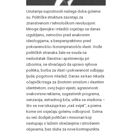
Unutarnje suprotnosti našega doba goleme
su. Političke strukture zaostaju za
znanstvenom i tehnološkom revolucijom.
Mnoge djevojke i mladići osjećaju se danas
izgubljeno, nemoćno pred anakronim
ideologijama, a besperspektivno pred
pokvarenošću i korumpiranošću vlasti. Vođe
političkih stranaka žale se svuda na
nedostatak članstva i apstinenciju pri
izborima, ne shvaćajući da upravo njihova
politika, borba za vlast i pokvarenost odbijaju
ljude, pogotovo mladež. Danas se kao nikada
očajnički traga za životnim smislom i vlastitim
identitetom; ovoj bujici vijesti, agresivnosti
svakovrsne reklame, sugestivnih programa,
senzacija, estradnog kiča, urlika sa stadiona –
što se sve iskazuje kao „naš svijet“, a prema
kome oni osjećaju golemu odbojnost. Svima
su već dodijali političari i misionari koji
nastupaju s lažnim obećanjima i istrošenim
objavama, bez sluha za nove kontrapunkte.