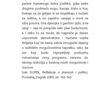
pećine kamenoga doba politike, gdje jedni
drugima podmeću nogu, bacaju blato u lice,
hvataju se za grkljan ili se smješkaju s nožem
za leđima, a svi zajedno sanjaju o moći na
rubu ponora. Ona djevojka s geslom: ljubi, a ne
ratuj! – nije mi priopćila neki plan budućnosti,
a i nitko to ne može. Ali najpreče je danas
uspostaviti demokratske i humane uvjete
življenja koji će nama svima omogućiti dijalog
o različitim mogućnostima napretka, tako da
oni koji budu najuvjerljiviji poduzmu
ostvarivanje svog programa, naravno do
idućeg raskrižja s beskraj novih mogućnosti i
izazova.
Ivan SUPEK,
Refleksije o znanosti i politici
,
Prometej, Zagreb 2005, str. 162-165