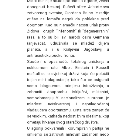
Mladi duh nije nikada podnosio ograde, želeći
dosegnuti beskraj. Rušeći sfere Aristotelova
zatvorenog svemira, Giordano Bruno je radije
otišao na lomaču negoli da poklekne pred
dogmom. Kad su njemački nacisti urlali protiv
Židova i drugih “inferiornih“ ili “degeneriranih“
rasa, a to su bili svi narodi osim Germana
(arijevaca), udruživala se mladež diljem
planeta, a i u Kraljevini Jugoslaviji u
antifašističku pučku frontu.
Suočeni s opasnošću totalnog uništenja u
nuklearnom ratu, Albert Einstein i Russell
maštali su o svjetskoj državi koja će polučiti
trajan mir i blagostanje, tako što će osigurati
samo blagotvornu primjenu istraživanja, a
zabraniti zlouporabu. Isključivi, militantni,
samoobmanjujući nacionalizam suprotan je
mladosti neiskvarenoj i neprilagođenoj
vladajućem oportunizmu. Čista srca zanijet će
se visokim, katkada nedostižnim idealima, koji
ometaju hrkanje ovog staračkog društva.
U agoniji pokvarenih i korumpiranih partija ne
smijemo se zatrovati njihovim zadahom nego