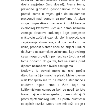
dosta uspješno činio dosad). Prema tome,
pravedno globalno gospodarstvo može se
postići samo u svijetu gdje će solidarnost
pretegnuti nad jagmom za profitima. A takvu
slogu imperativno nameće i približavanje
ekološkoj katastrofi. Jer ako samo nekoliko
zemalja obustave industrije koje, primjerice
uništavaju zaštitni ozonski sloj ili povećavaju
zagrijavanje atmosfere, a druge zemlje to ne
učine, propast planete neće se izbjeći. Budući
da živimo na atomskim vulkanima, koji svakog
časa mogu provaliti i pomesti sav život, a kad
tome dodamo druga zla, tad se zaista pred
djecom ne možemo hvaliti zaslugama.
Nedavno je pokraj mene na ulici prošla
djevojka na čijoj majici je pisalo:Make love no
war! Podsjetilo me to na mnoge studentice i
studente bijele, crne i žute boje na
kalifornijskom campusu koji su nosili te iste
takve majice s istim geslom, demonstrirajući
protiv Vijetnamskog rata, a i protiv drastičnih
socijalnih razlika. Među tom mladeži bio je i