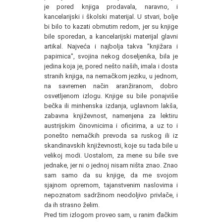
je pored knjiga prodavala, naravno, i
kancelarijski i školski materijal. U stvari, bolje
bi bilo to kazati obrnutim redom, jer su knjige
bile sporedan, a kancelarijski materijal glavni
artikal. Najveća i najbolja takva "knjižara i
papirnica", svojina nekog doseljenika, bila je
jedina koja je, pored nešto naših, imala i dosta
stranih knjiga, na nemačkom jeziku, u jednom,
na savremen način aranžiranom, dobro
osvetljenom izlogu. Knjige su bile ponajviše
bečka ili minhenska izdanja, uglavnom lakša,
zabavna književnost, namenjena za lektiru
austrijskim činovnicima i oficirima, a uz to i
ponešto nemačkih prevoda sa ruskog ili iz
skandinavskih književnosti, koje su tada bile u
velikoj modi. Uostalom, za mene su bile sve
jednake, jer ni o jednoj nisam ništa znao. Znao
sam samo da su knjige, da me svojom
sjajnom opremom, tajanstvenim naslovima i
nepoznatom sadržinom neodoljivo privlače, i
da ih strasno želim.
Pred tim izlogom proveo sam, u ranim đačkim