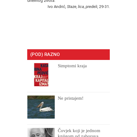
dnevnog života.
Ivo Andrić,
Staze, lica, predeli
, 29-31.
(POD) RAZNO
Simptomi kraja
Ne pristajem!
Čovjek koji je jednom
knjigom od zaborava