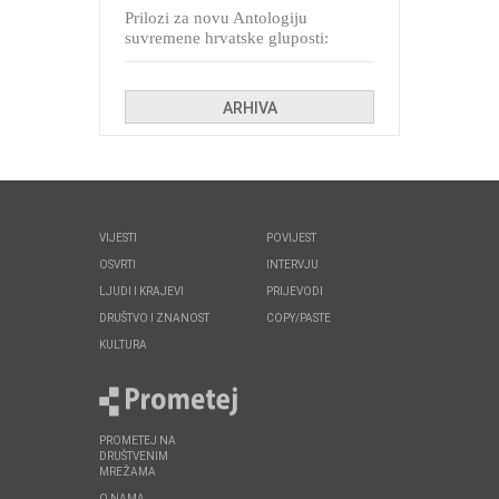
Prilozi za novu Antologiju
suvremene hrvatske gluposti:
Kolinda i ekipa o navijačkim
huliganima
ARHIVA
VIJESTI
POVIJEST
OSVRTI
INTERVJU
LJUDI I KRAJEVI
PRIJEVODI
DRUŠTVO I ZNANOST
COPY/PASTE
KULTURA
PROMETEJ NA
DRUŠTVENIM
MREŽAMA
O NAMA