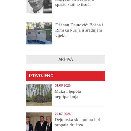
spasio stotine tisuća
drugih, prokletih i
uništenih
Dženan Dautović: Bosna i
Rimska kurija u srednjem
vijeku
ARHIVA
IZDVOJENO
01.08.2026
Muka i ljepota
nepripadanja
27.07.2026
Dejtonska sklepotina i tri
propala društva