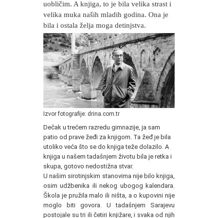
uobličim. A knjiga, to je bila velika strast i
velika muka naših mladih godina. Ona je
bila i ostala želja moga detinjstva.
Izvor fotografije: drina.com.tr
Dečak u trećem razredu gimnazije, ja sam
patio od prave žeđi za knjigom. Ta žeđ je bila
utoliko veća što se do knjiga teže dolazilo. A
knjiga u našem tadašnjem životu bila je retka i
skupa, gotovo nedostižna stvar.
U našim sirotinjskim stanovima nije bilo knjiga,
osim udžbenika ili nekog ubogog kalendara.
Škola je pružila malo ili ništa, a o kupovini nije
moglo biti govora. U tadašnjem Sarajevu
postojale su tri ili četiri knjižare, i svaka od njih