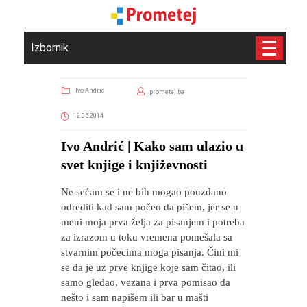
Izbornik
Ivo Andrić
prometej.ba
12.05.2014
Ivo Andrić | Kako sam ulazio u
svet knjige i književnosti
Ne sećam se i ne bih mogao pouzdano
odrediti kad sam počeo da pišem, jer se u
meni moja prva želja za pisanjem i potreba
za izrazom u toku vremena pomešala sa
stvarnim počecima moga pisanja. Čini mi
se da je uz prve knjige koje sam čitao, ili
samo gledao, vezana i prva pomisao da
nešto i sam napišem ili bar u mašti