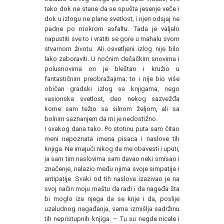
tako dok ne stane da se spušta jesenje veče i
dok u izlogu ne plane svetlost, i njen odsjaj ne
padne po mokrom asfaltu. Tada je valjalo
napustiti sve to i vratiti se gore u mahalu svom
stvarnom životu. Ali osvetljeni izlog nije bilo
lako zaboraviti. U noćnim dečačkim snovima i
polusnovima on je bleštao i kružio u
fantastičnim preobražajima; to i nije bio više
običan gradski izlog sa knjigama, nego
vasionska svetlost, deo nekog sazvežđa
kome sam težio sa silnom željom, ali sa
bolnim saznanjem da mi je nedostižno.
I svakog dana tako. Po stotinu puta sam čitao
meni nepoznata imena pisaca i naslove tih
knjiga. Ne imajući nikog da me obavesti i uputi,
ja sam tim naslovima sam davao neki smisao i
značenje, nalazio među njima svoje simpatije i
antipatije. Svaki od tih naslova izazivao je na
svoj način moju maštu da radi i da nagađa šta
bi moglo iza njega da se krije i da, poslije
uzaludnog nagađanja, sama izmišlja sadržinu
tih nepristupnih knjiga. – Tu su negde nicale i