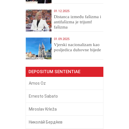
01.12.2025
Distanca između fašizma i
antifašizma je trijumf
fašizma
01.09.2025
​Vjerski nacionalizam kao
posljedica duhovne bijede
DEPOSITUM SENTENTIAE
Amos Oz
Ernesto Sabato
Miroslav Krleža
Никола́й Бердя́ев