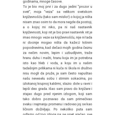
godinama, mnoge časove.
To je bio moj prvi i za dugo jedini "prozor u
svet", moja "veza" sa velikom svetskom
književnošću (tako sam mislio!) o kojoj ja ništa
nisam znao osim to da mora negde da postoji,
a o kojoj mi niko, pa ni naš nastavnik
književnosti, koji nit je bio pravi nastavnik nit je
imao mnogo veze sa književnošću, nije ni tada
ni docnije mogao ništa da kaže.U kišnim
popodnevima, kad dečaci mojih godina čeznu
za nečim novim, lepim i uzbudljivim, traže
hranu duhu i mašti, hranu koja im je potrebna
isto kao hleb i voda, a koju im u našim
tadašnjim prilikama ni kuća ni škola ni društvo
nisu mogli da pruže, ja sam često napuštao
našu neveselu sobu i strmim sokacima, po
izlokanoj krupnoj kaldrmi, slazio dole u ravni i
lepši deo grada. Išao sam pravo do knjižare i
stajao dugo pred njenim izlogom, koji sam
tako dobro poznavao da sam primećivao
svaku i najmanju promenu i radovao joj se kao
ličnom doživljaju. Po nekoliko puta sam
odlazio od tog izloga pa se opet vraćao, sve