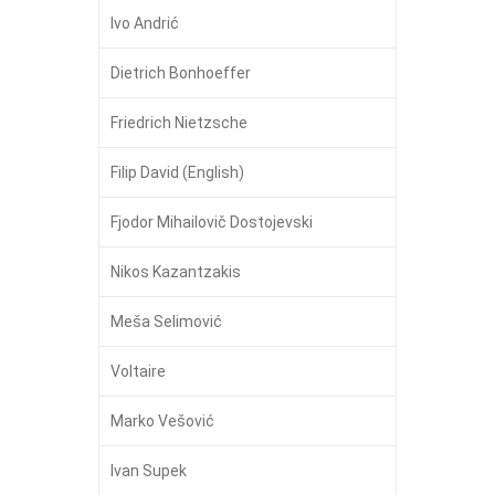
Ivo Andrić
Dietrich Bonhoeffer
Friedrich Nietzsche
Filip David (English)
Fjodor Mihailovič Dostojevski
Nikos Kazantzakis
Meša Selimović
Voltaire
Marko Vešović
Ivan Supek