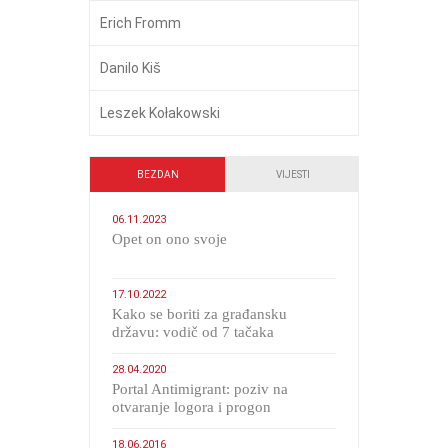
Erich Fromm
Danilo Kiš
Leszek Kołakowski
BEZDAN
VIJESTI
06.11.2023
​Opet on ono svoje
17.10.2022
Kako se boriti za građansku
državu: vodič od 7 tačaka
28.04.2020
Portal Antimigrant: poziv na
otvaranje logora i progon
migranata poput bijesnih kerova
18.06.2016