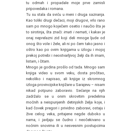
tu odmah i propadale moje prve zamisli
pripovedaka i romana.
Tu su stala da sviću u meni i druga saznanja.
Kao toliki drugi dečaci, moji drugovi, vrlo rano
sam po mnogo koječem osetio i naučio šta je
to sirotinja, šta znači:
imati
i
nemati
, i kakav je
onaj neprelazni zid koji deli mnoge ljude od
onog što vole i žele, ali ni po čem tako jasno i
oštro kao po ovim knjigama u izlogu i mojoj
prekoj potrebi i neostvarljivoj želji da ih imam,
listam, i čitam.
Mnogo je godina prošlo od tada. Mnogo sam
knjiga video u svom veku, dosta pročitao,
nekoliko i napisao, ali knjige iz skromnog
izloga provincijske knjižare u Sarajevu – nisam
nikad potpuno zaboravio. Sećanje na njih
zadržalo se u onim skrovitim predelima
moćnih a neispunjenih detinjskih želja koje, i
kad čovek pregori i prividno zaboravi, ostaju i
žive celog veka, pritajene negde duboko u
nama, i javljaju se čudno i neočekivano u
noćnim snovima ili u nesvesnim postupcima