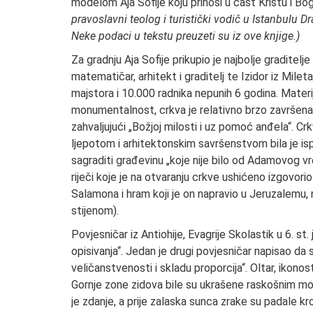
modelom Aja Sofije koju prinosi u čast Kristu i Bog
pravoslavni teolog i turistički vodič u Istanbulu 
Neke podaci u tekstu preuzeti su iz ove knjige.)
Za gradnju Aja Sofije prikupio je najbolje graditelj
matematičar, arhitekt i graditelj te Izidor iz Mile
majstora i 10.000 radnika nepunih 6 godina. Materij
monumentalnost, crkva je relativno brzo završena
zahvaljujući „Božjoj milosti i uz pomoć anđela“. C
ljepotom i arhitektonskim savršenstvom bila je ispu
sagraditi građevinu „koje nije bilo od Adamovog vre
riječi koje je na otvaranju crkve ushićeno izgovori
Salamona i hram koji je on napravio u Jeruzalemu,
stijenom).
Povjesničar iz Antiohije, Evagrije Skolastik u 6. st
opisivanja“. Jedan je drugi povjesničar napisao da
veličanstvenosti i skladu proporcija“. Oltar, ikonos
Gornje zone zidova bile su ukrašene raskošnim moza
je zdanje, a prije zalaska sunca zrake su padale kr