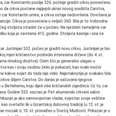
a, car Konstantin poslije 326. počinje graditi crkvu posvećenu
no da crkva postane najljepši ukras novog središta Carstva,
car Konstantin umire, a crkva ostaje nedovršena. Dovršava je
ancije. Crkva je posvećena u veljači 360. Bila je to trobrodna
g stoljeća stradat će u požaru. Na njezinim temeljima car
ku koja je završena 415. godine. Stoljeće kasnije i ona će
r Justinijan 532. počeo je graditi novu crkvu. Justinijan je bio
likoj mjeri kršćanstvo podredio interesima države (do 4. st.
ama rimskog društva). Osim što je generalno ulagao u
stva kao i svoju osobnu želio je pokazati, kao svaki moćni
 kakve svijet do tada nije vidio. Najistaknutija je svakako bila
crkve diljem Carstva. Do danas je sačuvana njegova
u Betlehemu, koju dijeli više kršćanskih zajednica. Uz to, car
prava. Godine 553. sazvao je Pet ekumenski crkveni sabor.
rikazan je ako samosvjestan vladar, svjestan svoje veličine
kao svetački lik u bizantskoj duhovnoj tradiciji (u 12. st. je
an mozaik iz 10. st. pronađen u Svetoj Mudrosti. Prikazan je s