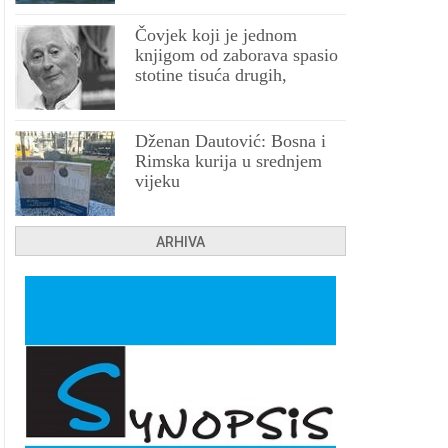
Čovjek koji je jednom
knjigom od zaborava spasio
stotine tisuća drugih,
prokletih i uništenih
Dženan Dautović: Bosna i
Rimska kurija u srednjem
vijeku
ARHIVA