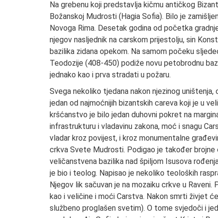
Na grebenu koji predstavlja kičmu antičkog Bizant
Božanskoj Mudrosti (Hagia Sofia). Bilo je zamišlje
Novoga Rima. Desetak godina od početka gradnje 
njegov nasljednik na carskom prijestolju, sin Konst
bazilika zidana opekom. Na samom počeku sljedeće
Teodozije (408-450) podiže novu petobrodnu bazili
jednako kao i prva stradati u požaru.
Svega nekoliko tjedana nakon njezinog uništenja, ca
jedan od najmoćnijih bizantskih careva koji je u ve
kršćanstvo je bilo jedan duhovni pokret na margin
infrastrukturu i vladavinu zakona, moć i snagu Car
vladar kroz povijest, i kroz monumentalne građevine
crkva Svete Mudrosti. Podigao je također brojne 
veličanstvena bazilika nad špiljom Isusova rođenja 
je bio i teolog. Napisao je nekoliko teoloških ras
Njegov lik sačuvan je na mozaiku crkve u Raveni. P
kao i veličine i moći Carstva. Nakon smrti živjet će 
službeno proglašen svetim). O tome svjedoči i jed