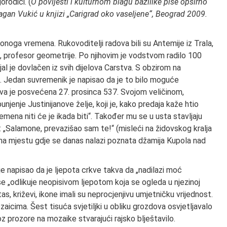
orodici. (
O povijesti i kulturnom blagu bazilike piše opširno
Dragan Vukić u knjizi „Carigrad oko vaseljene“, Beograd 2009.
e onoga vremena. Rukovoditelji radova bili su Antemije iz Trala,
ta, profesor geometrije. Po njihovim je vodstvom radilo 100
al je dovlačen iz svih dijelova Carstva. S obzirom na
. Jedan suvremenik je napisao da je to bilo moguće
rkva je posvećena 27. prosinca 537. Svojom veličinom,
njenje Justinijanove želje, koji je, kako predaja kaže htio
mena niti će je ikada biti“. Također mu se u usta stavljaju
o: „Salamone, prevazišao sam te!“ (misleći na židovskog kralja
 na mjestu gdje se danas nalazi poznata džamija Kupola nad
. je napisao da je ljepota crkve takva da „nadilazi moć
 se „odlikuje neopisivom ljepotom koja se ogleda u njezinoj
tas, križevi, ikone imali su neprocjenjivu umjetničku vrijednost.
icima. Šest tisuća svjetiljki u obliku grozdova osvjetljavalo
oz prozore na mozaike stvarajući rajsko blještavilo.