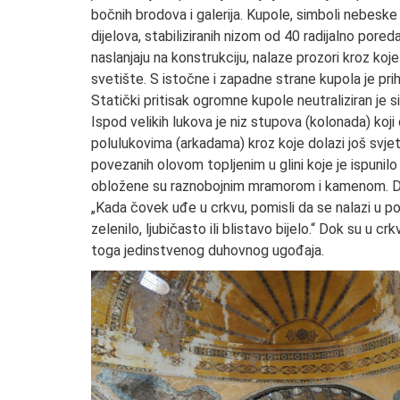
bočnih brodova i galerija. Kupole, simboli nebeske 
dijelova, stabiliziranih nizom od 40 radijalno pore
naslanjaju na konstrukciju, nalaze prozori kroz koje
svetište. S istočne i zapadne strane kupola je pr
Statički pritisak ogromne kupole neutraliziran je 
Ispod velikih lukova je niz stupova (kolonada) koj
polulukovima (arkadama) kroz koje dolazi još svje
povezanih olovom topljenim u glini koje je ispuni
obložene su raznobojnim mramorom i kamenom. Draga
„Kada čovek uđe u crkvu, pomisli da se nalazi u polj
zelenilo, ljubičasto ili blistavo bijelo.“ Dok su u 
toga jedinstvenog duhovnog ugođaja.