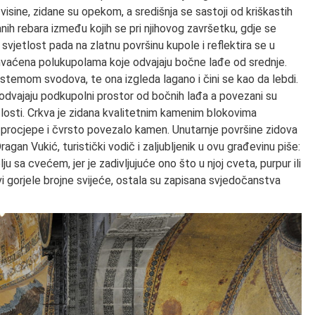
visine, zidane su opekom, a središnja se sastoji od kriškastih
danih rebara između kojih se pri njihovog završetku, gdje se
 svjetlost pada na zlatnu površinu kupole i reflektira se u
ihvaćena polukupolama koje odvajaju bočne lađe od srednje.
sistemom svodova, te ona izgleda lagano i čini se kao da lebdi.
i odvajaju podkupolni prostor od bočnih lađa a povezani su
tlosti. Crkva je zidana kvalitetnim kamenim blokovima
lo procjepe i čvrsto povezalo kamen. Unutarnje površine zidova
n Vukić, turistički vodič i zaljubljenik u ovu građevinu piše:
u sa cvećem, jer je zadivljujuće ono što u njoj cveta, purpur ili
crkvi gorjele brojne svijeće, ostala su zapisana svjedočanstva