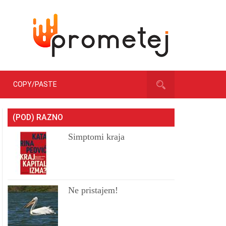
COPY/PASTE
(POD) RAZNO
Simptomi kraja
Ne pristajem!