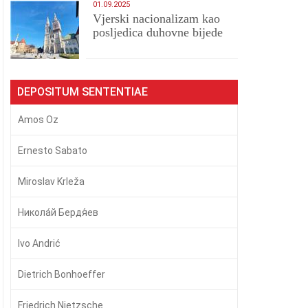
01.09.2025
​Vjerski nacionalizam kao
posljedica duhovne bijede
DEPOSITUM SENTENTIAE
Amos Oz
Ernesto Sabato
Miroslav Krleža
Никола́й Бердя́ев
Ivo Andrić
Dietrich Bonhoeffer
Friedrich Nietzsche