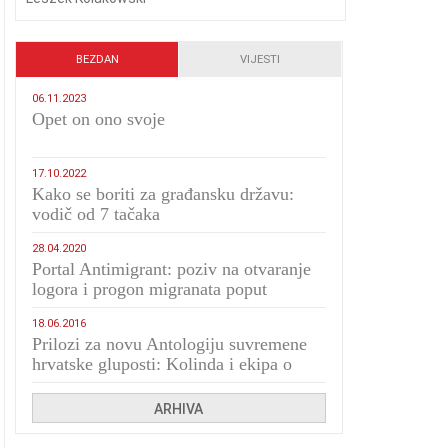
BEZDAN
VIJESTI
06.11.2023
​Opet on ono svoje
17.10.2022
Kako se boriti za građansku državu:
vodič od 7 tačaka
28.04.2020
Portal Antimigrant: poziv na otvaranje
logora i progon migranata poput
bijesnih kerova
18.06.2016
Prilozi za novu Antologiju suvremene
hrvatske gluposti: Kolinda i ekipa o
navijačkim huliganima
ARHIVA