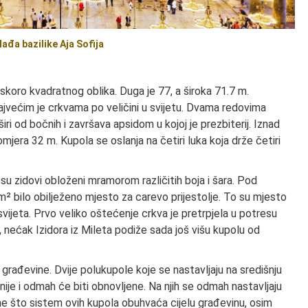
lađa bazilike Aja Sofija
je skoro kvadratnog oblika. Duga je 77, a široka 71.7 m.
jvećim je crkvama po veličini u svijetu. Dvama redovima
širi od bočnih i završava apsidom u kojoj je prezbiterij. Iznad
omjera 32 m. Kupola se oslanja na četiri luka koja drže četiri
 su zidovi obloženi mramorom različitih boja i šara. Pod
² bilo obilježeno mjesto za carevo prijestolje. To su mjesto
vijeta. Prvo veliko oštećenje crkva je pretrpjela u potresu
, nećak Izidora iz Mileta podiže sada još višu kupolu od
 građevine. Dvije polukupole koje se nastavljaju na središnju
nije i odmah će biti obnovljene. Na njih se odmah nastavljaju
tome što sistem ovih kupola obuhvaća cijelu građevinu, osim