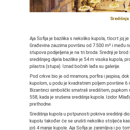
Središnja 
Aja Sofija je bazilika s nekoliko kupola, tlocrt joj 
Građevina zauzima površinu od 7.500 m² i među na
stupova podijeljena je na tri broda. Srednji je brod 
središnjeg dijela bazilike je 54 m visoka kupola, pr
pilastra (stupa). Iznad bočnih lađa su galerije.
Pod crkve bio je od mramora, porfira i jaspisa, dok
kupolom, u podu je kvadratnim poljem površine 6 m
Bizantinci simbolički smatrali središtem, pupkom s
558, kada je srušena središnja kupola. Izidor Mlađi
prethodne.
Središnja kupola u potpunosti pokriva središnji dio
kupolu također će se urušiti nekoliko stoljeća kas
još 4 manje kupole. Aja Sofija je zanimljiva i po 