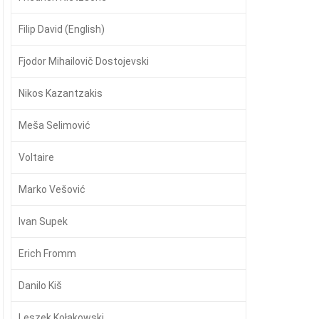
Filip David (English)
Fjodor Mihailovič Dostojevski
Nikos Kazantzakis
Meša Selimović
Voltaire
Marko Vešović
Ivan Supek
Erich Fromm
Danilo Kiš
Leszek Kołakowski