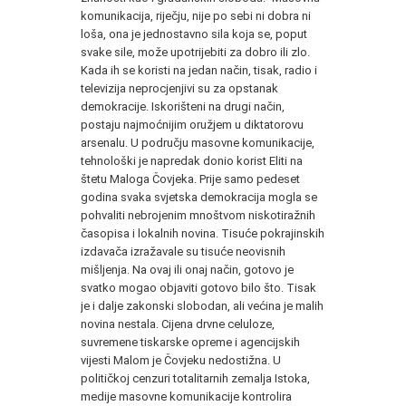
komunikacija, riječju, nije po sebi ni dobra ni
loša, ona je jednostavno sila koja se, poput
svake sile, može upotrijebiti za dobro ili zlo.
Kada ih se koristi na jedan način, tisak, radio i
televizija neprocjenjivi su za opstanak
demokracije. Iskorišteni na drugi način,
postaju najmoćnijim oružjem u diktatorovu
arsenalu. U području masovne komunikacije,
tehnološki je napredak donio korist Eliti na
štetu Maloga Čovjeka. Prije samo pedeset
godina svaka svjetska demokracija mogla se
pohvaliti nebrojenim mnoštvom niskotiražnih
časopisa i lokalnih novina. Tisuće pokrajinskih
izdavača izražavale su tisuće neovisnih
mišljenja. Na ovaj ili onaj način, gotovo je
svatko mogao objaviti gotovo bilo što. Tisak
je i dalje zakonski slobodan, ali većina je malih
novina nestala. Cijena drvne celuloze,
suvremene tiskarske opreme i agencijskih
vijesti Malom je Čovjeku nedostižna. U
političkoj cenzuri totalitarnih zemalja Istoka,
medije masovne komunikacije kontrolira