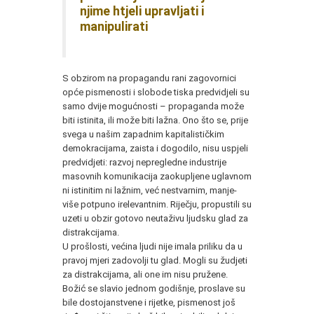
njime htjeli upravljati i
manipulirati
S obzirom na propagandu rani zagovornici
opće pismenosti i slobode tiska predvidjeli su
samo dvije mogućnosti – propaganda može
biti istinita, ili može biti lažna. Ono što se, prije
svega u našim zapadnim kapitalističkim
demokracijama, zaista i dogodilo, nisu uspjeli
predvidjeti: razvoj nepregledne industrije
masovnih komunikacija zaokupljene uglavnom
ni istinitim ni lažnim, već nestvarnim, manje-
više potpuno irelevantnim. Riječju, propustili su
uzeti u obzir gotovo neutaživu ljudsku glad za
distrakcijama.
U prošlosti, većina ljudi nije imala priliku da u
pravoj mjeri zadovolji tu glad. Mogli su žudjeti
za distrakcijama, ali one im nisu pružene.
Božić se slavio jednom godišnje, proslave su
bile dostojanstvene i rijetke, pismenost još