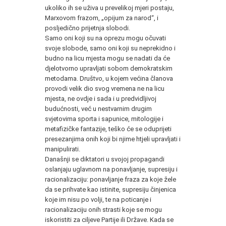
ukoliko ih se uživa u prevelikoj mjeri postaju,
Marxovom frazom, „opijum za narod“, i
posljedično prijetnja slobodi.
Samo oni koji su na oprezu mogu očuvati
svoje slobode, samo oni koji su neprekidno i
budno na licu mjesta mogu se nadati da će
djelotvorno upravljati sobom demokratskim
metodama. Društvo, u kojem većina članova
provodi velik dio svog vremena ne na licu
mjesta, ne ovdje i sada i u predvidljivoj
budućnosti, već u nestvarnim drugim
svjetovima sporta i sapunice, mitologije i
metafizičke fantazije, teško će se oduprijeti
presezanjima onih koji bi njime htjeli upravljati i
manipulirati.
Današnji se diktatori u svojoj propagandi
oslanjaju uglavnom na ponavljanje, supresiju i
racionalizaciju: ponavljanje fraza za koje žele
da se prihvate kao istinite, supresiju činjenica
koje im nisu po volji, te na poticanje i
racionalizaciju onih strasti koje se mogu
iskoristiti za ciljeve Partije ili Države. Kada se