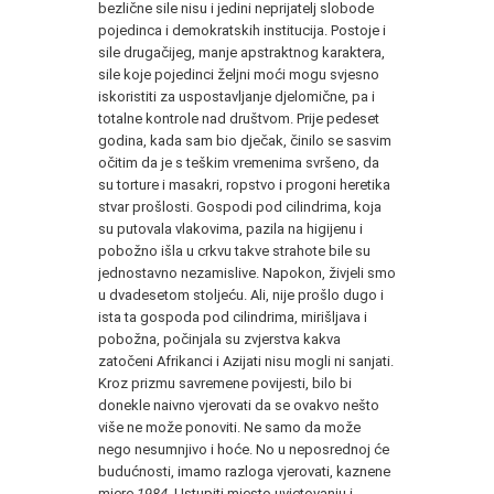
bezlične sile nisu i jedini neprijatelj slobode
pojedinca i demokratskih institucija. Postoje i
sile drugačijeg, manje apstraktnog karaktera,
sile koje pojedinci željni moći mogu svjesno
iskoristiti za uspostavljanje djelomične, pa i
totalne kontrole nad društvom. Prije pedeset
godina, kada sam bio dječak, činilo se sasvim
očitim da je s teškim vremenima svršeno, da
su torture i masakri, ropstvo i progoni heretika
stvar prošlosti. Gospodi pod cilindrima, koja
su putovala vlakovima, pazila na higijenu i
pobožno išla u crkvu takve strahote bile su
jednostavno nezamislive. Napokon, živjeli smo
u dvadesetom stoljeću. Ali, nije prošlo dugo i
ista ta gospoda pod cilindrima, mirišljava i
pobožna, počinjala su zvjerstva kakva
zatočeni Afrikanci i Azijati nisu mogli ni sanjati.
Kroz prizmu savremene povijesti, bilo bi
donekle naivno vjerovati da se ovakvo nešto
više ne može ponoviti. Ne samo da može
nego nesumnjivo i hoće. No u neposrednoj će
budućnosti, imamo razloga vjerovati, kaznene
mjere
1984.
Ustupiti mjesto uvjetovanju i