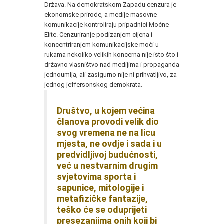
Država. Na demokratskom Zapadu cenzura je
ekonomske prirode, a medije masovne
komunikacije kontroliraju pripadnici Moćne
Elite. Cenzuriranje podizanjem cijena i
koncentriranjem komunikacijske moći u
rukama nekoliko velikih koncerna nije isto što i
državno vlasništvo nad medijima i propaganda
jednoumlja, ali zasigurno nije ni prihvatljivo, za
jednog jeffersonskog demokrata.
Društvo, u kojem većina
članova provodi velik dio
svog vremena ne na licu
mjesta, ne ovdje i sada i u
predvidljivoj budućnosti,
već u nestvarnim drugim
svjetovima sporta i
sapunice, mitologije i
metafizičke fantazije,
teško će se oduprijeti
presezanjima onih koji bi