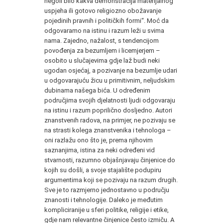
negoli bilo kakva demonstracija materijalnog
uspjeha ili gotovo religiozno obožavanje
pojedinih pravnih i političkih formi“. Moć da
odgovaramo na istinu i razum leži u svima
nama. Zajedno, nažalost, s tendencijom
povođenja za bezumljem i licemjerjem –
osobito u slučajevima gdje laž budi neki
ugodan osjećaj, a pozivanje na bezumlje udari
u odgovarajuću žicu u primitivnim, neljudskim
dubinama našega bića. U određenim
područjima svojih djelatnosti ljudi odgovaraju
na istinu i razum poprilično dosljedno. Autori
znanstvenih radova, na primjer, ne pozivaju se
na strasti kolega znanstvenika i tehnologa –
oni razlažu ono što je, prema njihovim
saznanjima, istina za neki određeni vid
stvarnosti, razumno objašnjavaju činjenice do
kojih su došli, a svoje stajalište podupiru
argumentima koji se pozivaju na razum drugih.
Sve je to razmjerno jednostavno u području
znanosti i tehnologije. Daleko je međutim
kompliciranije u sferi politike, religije i etike,
gdje nam relevantne činjenice često izmiču. A