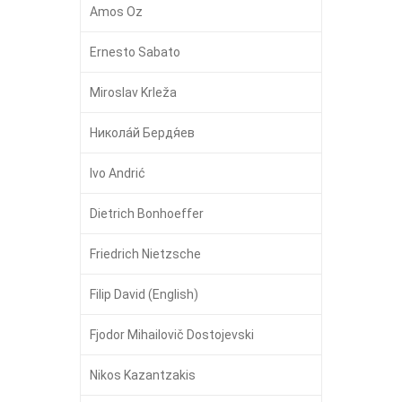
Amos Oz
Ernesto Sabato
Miroslav Krleža
Никола́й Бердя́ев
Ivo Andrić
Dietrich Bonhoeffer
Friedrich Nietzsche
Filip David (English)
Fjodor Mihailovič Dostojevski
Nikos Kazantzakis