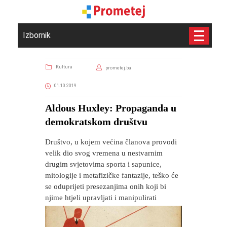
Izbornik
Kultura
prometej.ba
01.10.2019
Aldous Huxley: Propaganda u
demokratskom društvu
Društvo, u kojem većina članova provodi
velik dio svog vremena u nestvarnim
drugim svjetovima sporta i sapunice,
mitologije i metafizičke fantazije, teško će
se oduprijeti presezanjima onih koji bi
njime htjeli upravljati i manipulirati