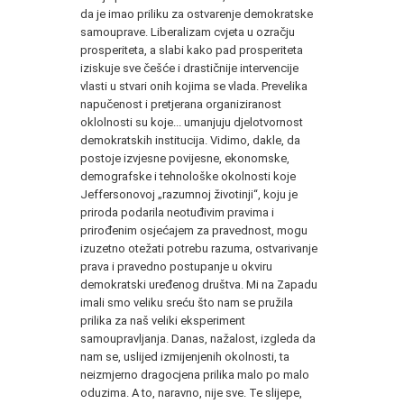
da je imao priliku za ostvarenje demokratske
samouprave. Liberalizam cvjeta u ozračju
prosperiteta, a slabi kako pad prosperiteta
iziskuje sve češće i drastičnije intervencije
vlasti u stvari onih kojima se vlada. Prevelika
napučenost i pretjerana organiziranost
oklolnosti su koje... umanjuju djelotvornost
demokratskih institucija. Vidimo, dakle, da
postoje izvjesne povijesne, ekonomske,
demografske i tehnološke okolnosti koje
Jeffersonovoj „razumnoj životinji“, koju je
priroda podarila neotuđivim pravima i
prirođenim osjećajem za pravednost, mogu
izuzetno otežati potrebu razuma, ostvarivanje
prava i pravedno postupanje u okviru
demokratski uređenog društva. Mi na Zapadu
imali smo veliku sreću što nam se pružila
prilika za naš veliki eksperiment
samoupravljanja. Danas, nažalost, izgleda da
nam se, uslijed izmijenjenih okolnosti, ta
neizmjerno dragocjena prilika malo po malo
oduzima. A to, naravno, nije sve. Te slijepe,