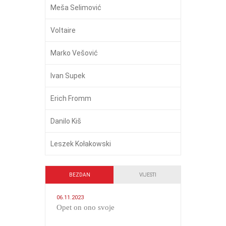
Meša Selimović
Voltaire
Marko Vešović
Ivan Supek
Erich Fromm
Danilo Kiš
Leszek Kołakowski
BEZDAN
VIJESTI
06.11.2023
​Opet on ono svoje