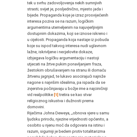
tek u svrhu zadovoljovenja nekih sumnjivih
strasti; svijet je, posljednično, mjesto jada i
bijede. Propaganda koje je izraz prosvijećenih
interesa poziva se na razum, logičkim
argumentima utemeljenim na najuvjerljivijim
dostupnim dokazima, koji se iznose iskreno i
u cijelosti. Propaganda koja nastaje iz pobuda
koje su ispod takvog interesa nudi uglavnom
lažne, iskrivljene i necjelovite dokaze,
izbjegava logičku argumentaciju i nastoji
utjecati na žrtve pukim ponavljanjem fraza,
žestokim obrušavanjem na stranu ili domaću
žrtvenu jagnjad, te lukavo asocirajući najniže
nagone s najvišim idealima, pa ispada da se
zvjerstva počinjavaju u božje ime a najciničniji
vid realpolitike
[1]
tretira se kao stvar
religioznog iskustva i dužnosti prema
domovini.
Riječima Johna Deweya, „obnova vjere u samu
ljudsku prirodu, njezine vrijednosti općenito, a
osobito u njenu moć da odgovara na istinu i
razum, sigurniji je bedem protiv totalitarizma