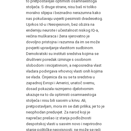
to pretpostavljali optimisti osamnaestoga
stoljeća. S druge strane, nisu baš ni toliko
moralno slijepa i beznadno nerazumna kako
nas pokušavaju uvjeriti pesimisti dvadesetog.
Uprkos Id-u i Nesvjesnom, bez obzira na
endemiju neurote i učestalnost niskog IQ-a,
većina muškaraca i žena vjerovatno je
dovoljno pristojna i razumna da im se može
povjeriti upravljanje vlastitom sudbinom.
Demokratski su instituti sredstva kojima se
društveni poredak izmiruje s osobnom
slobodom i inicijativnom, a neposredna vlast
vladara podvrgava vrhovnoj vlasti onih kojima
se vlada. Činjenica da su se ta sredstva u
zapadnoj Evropi i Americi, unatoč svemu,
dosad pokazala razmjerno djelotvornim
ukazuje na to da optimisti osamnaestoga
stoljeća i nisu bili sasvim u krivu. Ali,
pretpostavljam, mora im se dati prilika; jer to je
neophodan preduvjet. Za narod koji je
naprečac prešao iz stanja podložnosti
despotskoj vlasti u sasvim novo i neprirodno
stanje političke neovisnosti, ne može se reći