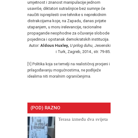
umjetnost i znanost manipulacije jednom
usavrše, diktatori sutrašnjice bez sumnje će
naučiti ispreplesti ove tehnike s neprekidnim
distrakcijama koje, na Zapadu, danas prijete
utapanjem, u moru irelevancije, racionalne
propagande neophodne za očuvanje slobode
pojedinca i opstanak demokratskih institucija.
Autor:
Aldous Huxley,
U prilog duhu
, Jesenski
i Turk, Zagreb, 2014., str. 79-85.
[1] Politika koja se temelji na realističnoj procjeni i
prilagođavanju mogućnostima, ne podliježe
idealima niti moralnim ograničenjima.
(POD) RAZNO
Terasa između dva svijeta