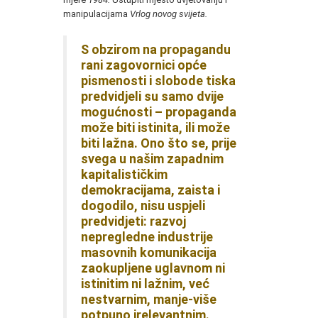
manipulacijama
Vrlog novog svijeta.
S obzirom na propagandu
rani zagovornici opće
pismenosti i slobode tiska
predvidjeli su samo dvije
mogućnosti – propaganda
može biti istinita, ili može
biti lažna. Ono što se, prije
svega u našim zapadnim
kapitalističkim
demokracijama, zaista i
dogodilo, nisu uspjeli
predvidjeti: razvoj
nepregledne industrije
masovnih komunikacija
zaokupljene uglavnom ni
istinitim ni lažnim, već
nestvarnim, manje-više
potpuno irelevantnim.