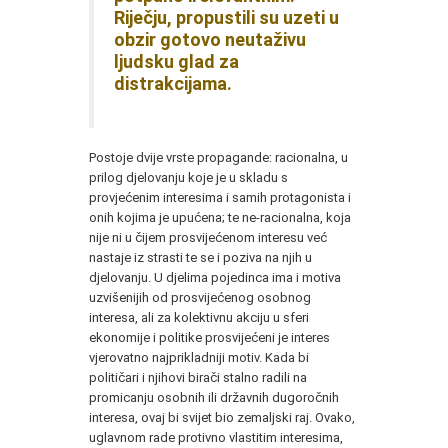
Riječju, propustili su uzeti u
obzir gotovo neutaživu
ljudsku glad za
distrakcijama.
Postoje dvije vrste propagande: racionalna, u
prilog djelovanju koje je u skladu s
provjećenim interesima i samih protagonista i
onih kojima je upućena; te ne-racionalna, koja
nije ni u čijem prosvijećenom interesu već
nastaje iz strasti te se i poziva na njih u
djelovanju. U djelima pojedinca ima i motiva
uzvišenijih od prosvijećenog osobnog
interesa, ali za kolektivnu akciju u sferi
ekonomije i politike prosvijećeni je interes
vjerovatno najprikladniji motiv. Kada bi
političari i njihovi birači stalno radili na
promicanju osobnih ili državnih dugoročnih
interesa, ovaj bi svijet bio zemaljski raj. Ovako,
uglavnom rade protivno vlastitim interesima,