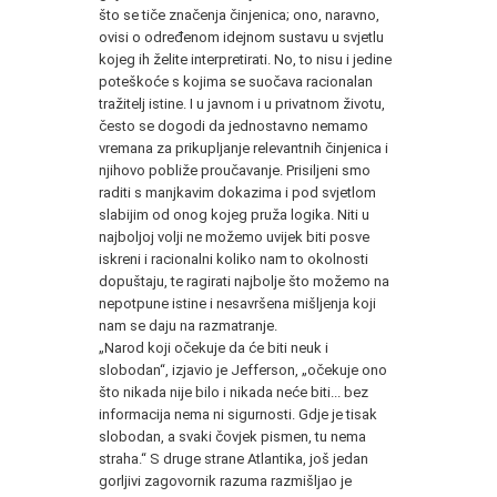
što se tiče značenja činjenica; ono, naravno,
ovisi o određenom idejnom sustavu u svjetlu
kojeg ih želite interpretirati. No, to nisu i jedine
poteškoće s kojima se suočava racionalan
tražitelj istine. I u javnom i u privatnom životu,
često se dogodi da jednostavno nemamo
vremana za prikupljanje relevantnih činjenica i
njihovo pobliže proučavanje. Prisiljeni smo
raditi s manjkavim dokazima i pod svjetlom
slabijim od onog kojeg pruža logika. Niti u
najboljoj volji ne možemo uvijek biti posve
iskreni i racionalni koliko nam to okolnosti
dopuštaju, te ragirati najbolje što možemo na
nepotpune istine i nesavršena mišljenja koji
nam se daju na razmatranje.
„Narod koji očekuje da će biti neuk i
slobodan“, izjavio je Jefferson, „očekuje ono
što nikada nije bilo i nikada neće biti... bez
informacija nema ni sigurnosti. Gdje je tisak
slobodan, a svaki čovjek pismen, tu nema
straha.“ S druge strane Atlantika, još jedan
gorljivi zagovornik razuma razmišljao je