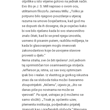
otprilike u isto vrijeme gotovo na jednak način.
Evo što je J. S. Mill napisao o svom ocu,
utilitarnom filozofu Jamesu Millu: „Toliko je
potpuno bilo njegovo pouzdanje u utjecaj
razuma na umove čovječantsva, kad god mu
se dopusti da ih dosegne, da je osjećao kako
bi sve bilo riješeno kada bi svo stanovništvo
znalo čitati, kad bi se pred njega iznostila,
usmeno ili pisanim putem, različita mišljenja, te
kada bi glasovanjem moglo imenovati
zakonodavtsvo koje će usvojene stavove
provesti u djelo.“
Nema straha, sve će biti riješeno!
Još jednom
taj oprimističan ton osamnaestoga stoljeća.
Jefferson je, istina, uz sav svoj optimizam
ipak bio i realan. Iz vlastitog je gorkog iskustva
znao da se sloboda tiska može i besramno
zloupotrijebiti. „Ničemu“, izjavio je, „što se
danas piše po novinama ne može se
vjerovati“. Pa opet, ustrajao je (i možemo se
samo složiti). „Tisak je, općenito uzev,
plemenita institucija, podjednako prijatelj
znanosti kao i građanskih sloboda.“ Masovna