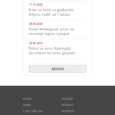
17.10.2022
Kako se boriti za građansku
državu: vodič od 7 tačaka
28.04.2020
Portal Antimigrant: poziv na
otvaranje logora i progon
migranata poput bijesnih kerova
18.06.2016
Prilozi za novu Antologiju
suvremene hrvatske gluposti:
Kolinda i ekipa o navijačkim
huliganima
ARHIVA
VIJESTI
POVIJEST
OSVRTI
INTERVJU
LJUDI I KRAJEVI
PRIJEVODI