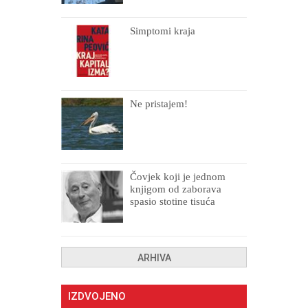
Simptomi kraja
Ne pristajem!
Čovjek koji je jednom
knjigom od zaborava
spasio stotine tisuća
drugih, prokletih i
uništenih
ARHIVA
IZDVOJENO