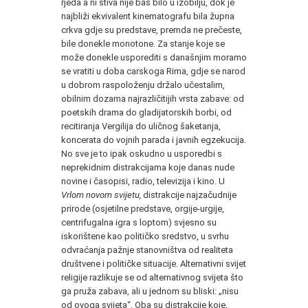
rjeđa a ni štiva nije baš bilo u izobilju, dok je
najbliži ekvivalent kinematografu bila župna
crkva gdje su predstave, premda ne prečeste,
bile donekle monotone. Za stanje koje se
može donekle usporediti s današnjim moramo
se vratiti u doba carskoga Rima, gdje se narod
u dobrom raspoloženju držalo učestalim,
obilnim dozama najrazličitijih vrsta zabave: od
poetskih drama do gladijatorskih borbi, od
recitiranja Vergilija do uličnog šaketanja,
koncerata do vojnih parada i javnih egzekucija.
No sve je to ipak oskudno u usporedbi s
neprekidnim distrakcijama koje danas nude
novine i časopisi, radio, televizija i kino. U
Vrlom novom svijetu,
distrakcije najzačudnije
prirode (osjetilne predstave, orgije-urgije,
centrifugalna igra s loptom) svjesno su
iskorištene kao političko sredstvo, u svrhu
odvraćanja pažnje stanovništva od realiteta
društvene i političke situacije. Alternativni svijet
religije razlikuje se od alternativnog svijeta što
ga pruža zabava, ali u jednom su bliski: „nisu
od ovoga svijeta“. Oba su distrakcije koje,