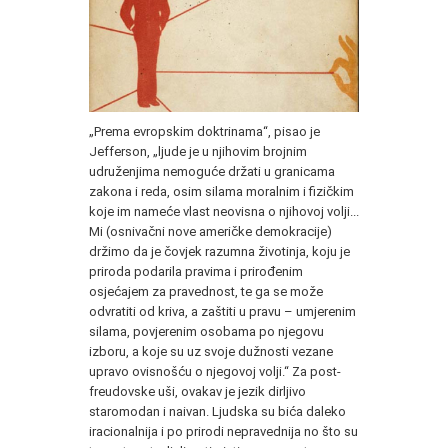
„Prema evropskim doktrinama“, pisao je
Jefferson, „ljude je u njihovim brojnim
udruženjima nemoguće držati u granicama
zakona i reda, osim silama moralnim i fizičkim
koje im nameće vlast neovisna o njihovoj volji...
Mi (osnivačni nove američke demokracije)
držimo da je čovjek razumna životinja, koju je
priroda podarila pravima i prirođenim
osjećajem za pravednost, te ga se može
odvratiti od kriva, a zaštiti u pravu – umjerenim
silama, povjerenim osobama po njegovu
izboru, a koje su uz svoje dužnosti vezane
upravo ovisnošću o njegovoj volji.“ Za post-
freudovske uši, ovakav je jezik dirljivo
staromodan i naivan. Ljudska su bića daleko
iracionalnija i po prirodi nepravednija no što su