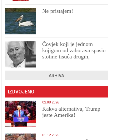
Ne pristajem!
Čovjek koji je jednom
knjigom od zaborava spasio
stotine tisuća drugih,
prokletih i uništenih
ARHIVA
IZDVOJENO
02.08.2026
Kakva alternativa, Trump
jeste Amerika!
01.12.2025