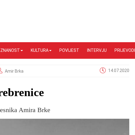
I ZNANOST
KULTURA
POVIJEST
INTERVJU
PRIJEVODI
14.07.2020
Amir Brka
rebrenice
esnika Amira Brke