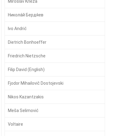
Miroslav Krleža
Никола́й Бердя́ев
Ivo Andrić
Dietrich Bonhoeffer
Friedrich Nietzsche
Filip David (English)
Fjodor Mihailovič Dostojevski
Nikos Kazantzakis
Meša Selimović
Voltaire