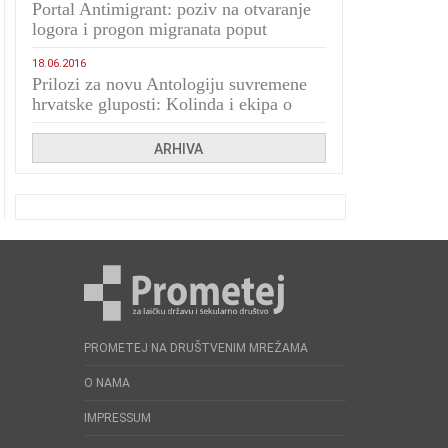
Portal Antimigrant: poziv na otvaranje
logora i progon migranata poput
bijesnih kerova
18.06.2016
Prilozi za novu Antologiju suvremene
hrvatske gluposti: Kolinda i ekipa o
navijačkim huliganima
ARHIVA
PROMETEJ NA DRUŠTVENIM MREŽAMA
O NAMA
IMPRESSUM