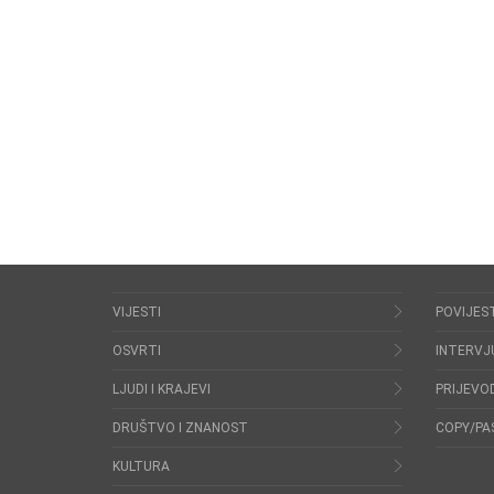
VIJESTI
POVIJES
OSVRTI
INTERVJ
LJUDI I KRAJEVI
PRIJEVOD
DRUŠTVO I ZNANOST
COPY/PA
KULTURA