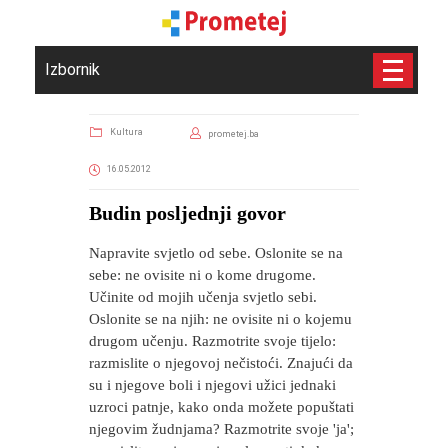
Izbornik
Kultura
prometej.ba
16.05.2012
Budin posljednji govor
Napravite svjetlo od sebe. Oslonite se na
sebe: ne ovisite ni o kome drugome.
Učinite od mojih učenja svjetlo sebi.
Oslonite se na njih: ne ovisite ni o kojemu
drugom učenju. Razmotrite svoje tijelo:
razmislite o njegovoj nečistoći. Znajući da
su i njegove boli i njegovi užici jednaki
uzroci patnje, kako onda možete popuštati
njegovim žudnjama? Razmotrite svoje 'ja';