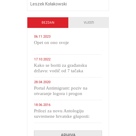
Leszek Kołakowski
BEZDAN
VIJESTI
06.11.2023
​Opet on ono svoje
17.10.2022
Kako se boriti za građansku
državu: vodič od 7 tačaka
28.04.2020
Portal Antimigrant: poziv na
otvaranje logora i progon
migranata poput bijesnih kerova
18.06.2016
Prilozi za novu Antologiju
suvremene hrvatske gluposti:
Kolinda i ekipa o navijačkim
huliganima
ARHIVA