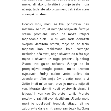
mene; ali ako prihvatite i primjenjujete moja
učenja, tada ste vrlo blizu meni, čak i ako ste u
stvari jako daleko.
Učenici moji, meni se kraj približava, naš
rastanak se bliži, ali nemojte očajavati. Život je
stalna promjena; nitko ne može izbjeći
raspadanje tijela. To ću vam sada dokazati
svojom vlastitom smrću, moje će se tijelo
raspasti kao rasklimana kola. Nemojte
uzaludno očajavati, nego shvatite da ništa nije
trajno i shvatite iz toga prazninu ljudskog
života. Ne gajite nečasnu žudnju da bi
promjenljivo moglo postati trajno. Demon
svjetovnih žudnji stalno vreba priliku da
zavede um. Ako zmija živi u vašoj sobi, a vi
želite imati miran san, prvo je morate istjerati
van. Morate slomiti kosti svjetovnih strasti i
istjerati ih van kao što biste i zmiju. Morate
pozitivno zaštititi svoj vlastiti um. Učenici moji,
meni je posljednji trenutak stigao, ali ne
zaboravite da je smrt samo završetak fizičkog