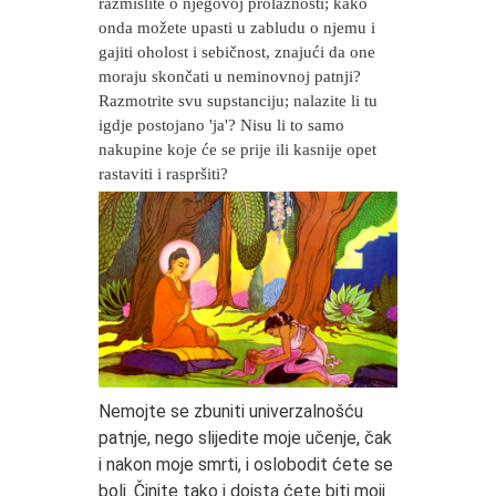
razmislite o njegovoj prolaznosti; kako
onda možete upasti u zabludu o njemu i
gajiti oholost i sebičnost, znajući da one
moraju skončati u neminovnoj patnji?
Razmotrite svu supstanciju; nalazite li tu
igdje postojano 'ja'? Nisu li to samo
nakupine koje će se prije ili kasnije opet
rastaviti i raspršiti?
Nemojte se zbuniti univerzalnošću
patnje, nego slijedite moje učenje, čak
i nakon moje smrti, i oslobodit ćete se
boli. Činite tako i doista ćete biti moji