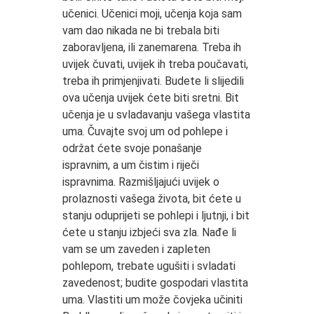
učenici. Učenici moji, učenja koja sam
vam dao nikada ne bi trebala biti
zaboravljena, ili zanemarena. Treba ih
uvijek čuvati, uvijek ih treba poučavati,
treba ih primjenjivati. Budete li slijedili
ova učenja uvijek ćete biti sretni. Bit
učenja je u svladavanju vašega vlastita
uma. Čuvajte svoj um od pohlepe i
održat ćete svoje ponašanje
ispravnim, a um čistim i riječi
ispravnima. Razmišljajući uvijek o
prolaznosti vašega života, bit ćete u
stanju oduprijeti se pohlepi i ljutnji, i bit
ćete u stanju izbjeći sva zla. Nađe li
vam se um zaveden i zapleten
pohlepom, trebate ugušiti i svladati
zavedenost; budite gospodari vlastita
uma. Vlastiti um može čovjeka učiniti