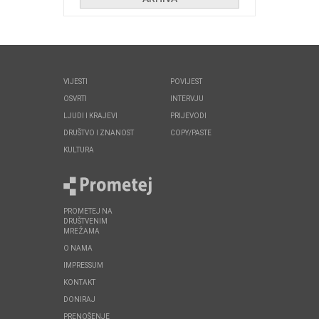
VIJESTI
POVIJEST
OSVRTI
INTERVJU
LJUDI I KRAJEVI
PRIJEVODI
DRUŠTVO I ZNANOST
COPY/PASTE
KULTURA
PROMETEJ NA
DRUŠTVENIM
MREŽAMA
O NAMA
IMPRESSUM
KONTAKT
DONIRAJ
PRENOŠENJE