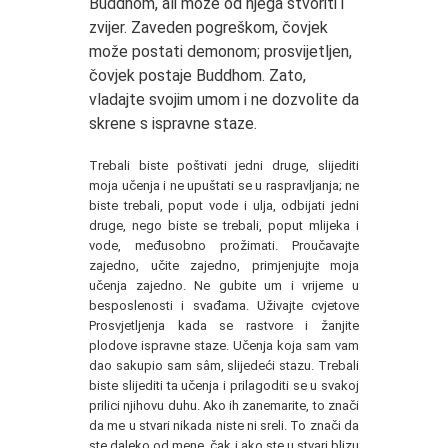
Buddhom, ali može od njega stvoriti i
zvijer. Zaveden pogreškom, čovjek
može postati demonom; prosvijetljen,
čovjek postaje Buddhom. Zato,
vladajte svojim umom i ne dozvolite da
skrene s ispravne staze.
Trebali biste poštivati jedni druge, slijediti
moja učenja i ne upuštati se u raspravljanja; ne
biste trebali, poput vode i ulja, odbijati jedni
druge, nego biste se trebali, poput mlijeka i
vode, međusobno prožimati. Proučavajte
zajedno, učite zajedno, primjenjujte moja
učenja zajedno. Ne gubite um i vrijeme u
besposlenosti i svađama. Uživajte cvjetove
Prosvjetljenja kada se rastvore i žanjite
plodove ispravne staze. Učenja koja sam vam
dao sakupio sam sâm, slijedeći stazu. Trebali
biste slijediti ta učenja i prilagoditi se u svakoj
prilici njihovu duhu. Ako ih zanemarite, to znači
da me u stvari nikada niste ni sreli. To znači da
ste daleko od mene, čak i ako ste u stvari blizu