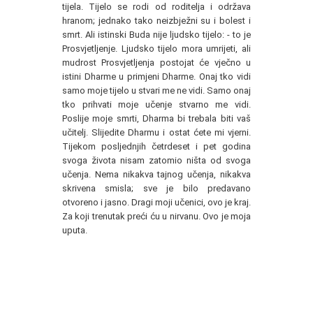
tijela. Tijelo se rodi od roditelja i održava
hranom; jednako tako neizbježni su i bolest i
smrt. Ali istinski Buda nije ljudsko tijelo: - to je
Prosvjetljenje. Ljudsko tijelo mora umrijeti, ali
mudrost Prosvjetljenja postojat će vječno u
istini Dharme u primjeni Dharme. Onaj tko vidi
samo moje tijelo u stvari me ne vidi. Samo onaj
tko prihvati moje učenje stvarno me vidi.
Poslije moje smrti, Dharma bi trebala biti vaš
učitelj. Slijedite Dharmu i ostat ćete mi vjerni.
Tijekom posljednjih četrdeset i pet godina
svoga života nisam zatomio ništa od svoga
učenja. Nema nikakva tajnog učenja, nikakva
skrivena smisla; sve je bilo predavano
otvoreno i jasno. Dragi moji učenici, ovo je kraj.
Za koji trenutak preći ću u nirvanu. Ovo je moja
uputa.