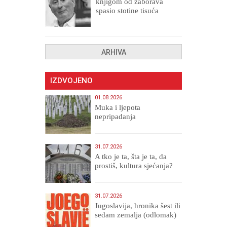
knjigom od zaborava
spasio stotine tisuća
drugih, prokletih i
uništenih
ARHIVA
IZDVOJENO
01.08.2026
Muka i ljepota
nepripadanja
31.07.2026
A tko je ta, šta je ta, da
prostiš, kultura sjećanja?
31.07.2026
Jugoslavija, hronika šest ili
sedam zemalja (odlomak)