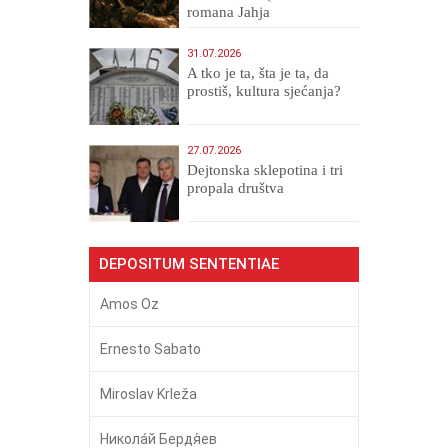
romana Jahja
Veličanstveni)
31.07.2026
A tko je ta, šta je ta, da
prostiš, kultura sjećanja?
27.07.2026
Dejtonska sklepotina i tri
propala društva
DEPOSITUM SENTENTIAE
Amos Oz
Ernesto Sabato
Miroslav Krleža
Никола́й Бердя́ев