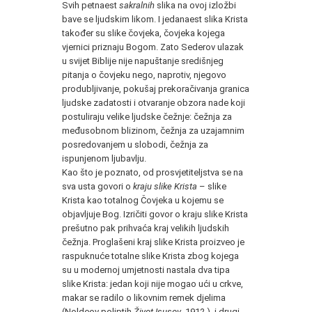
Svih petnaest
sakralnih
slika na ovoj izložbi
bave se ljudskim likom. I jedanaest slika Krista
također su slike čovjeka, čovjeka kojega
vjernici priznaju Bogom. Zato Sederov ulazak
u svijet Biblije nije napuštanje središnjeg
pitanja o čovjeku nego, naprotiv, njegovo
produbljivanje, pokušaj prekoračivanja granica
ljudske zadatosti i otvaranje obzora nade koji
postuliraju velike ljudske čežnje: čežnja za
međusobnom blizinom, čežnja za uzajamnim
posredovanjem u slobodi, čežnja za
ispunjenom ljubavlju.
Kao što je poznato, od prosvjetiteljstva se na
sva usta govori o
kraju slike Krista
– slike
Krista kao totalnog Čovjeka u kojemu se
objavljuje Bog. Izričiti govor o kraju slike Krista
prešutno pak prihvaća kraj velikih ljudskih
čežnja. Proglašeni kraj slike Krista proizveo je
raspuknuće totalne slike Krista zbog kojega
su u modernoj umjetnosti nastala dva tipa
slike Krista: jedan koji nije mogao ući u crkve,
makar se radilo o likovnim remek djelima
(Noldeov poliptih
Život Isusov
, 1912.), i drugi