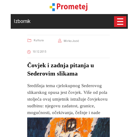
Izbornik
Kultura
Mirko Jozić
10.12.2015
Čovjek i zadnja pitanja u
Sederovim slikama
Središnja tema cjelokupnog Sederovog
slikarskog opusa jest čovjek. Više od pola
stoljeća ovaj umjetnik istražuje čovjekovu
sudbinu: njegovu zadatost, granice,
mogućnosti, očekivanja, čežnje i nade