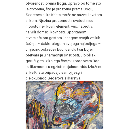
otvorenosti prema Bogu. Upravo po tome što
je otvorena, što je prozorna prema Bogu,
Sederova slika Krista može se nazvati svetom
slikom. Njezina prozornost i svetost nisu
nipošto ne-likovni element, već, naprotiv,
najviši domet likovnosti. Spontanom
stvaralačkom gestom i snagom svojih velikih
čežnja – dakle: ulogom svojega najboljega –
umjetnik pokreće i budi usnulu tvar boje i
pretvara je u harmoniju svjetlosti, u biblijski
gorući grm iz kojega čovjeku progovara Bog.
I u likovnom i u egzistencijalnom vidu izložene
slike Krista pripadaju samoj jezgri
cjelokupnog Sederova slikarstva.