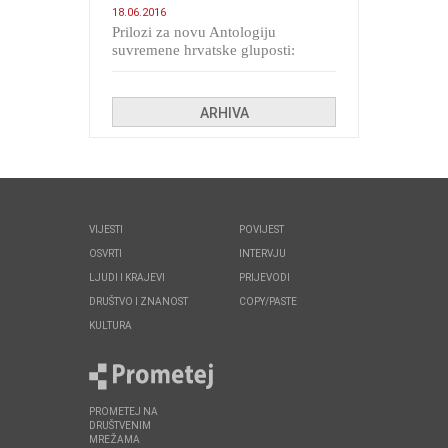
18.06.2016
Prilozi za novu Antologiju
suvremene hrvatske gluposti:
Kolinda i ekipa o navijačkim
huliganima
ARHIVA
VIJESTI
POVIJEST
OSVRTI
INTERVJU
LJUDI I KRAJEVI
PRIJEVODI
DRUŠTVO I ZNANOST
COPY/PASTE
KULTURA
PROMETEJ NA
DRUŠTVENIM
MREŽAMA