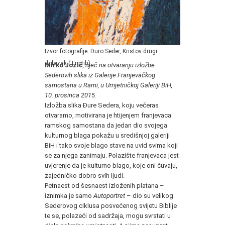
Izvor fotografije: Đuro Seder, Kristov drugi
dolazak (Triptih)
Mirko Jozić
, riječ na otvaranju izložbe
Sederovih slika iz Galerije Franjevačkog
samostana u Rami, u Umjetničkoj Galeriji BiH,
10. prosinca 2015.
Izložba slika Đure Sedera, koju večeras
otvaramo, motivirana je htijenjem franjevaca
ramskog samostana da jedan dio svojega
kulturnog blaga pokažu u središnjoj galeriji
BiH i tako svoje blago stave na uvid svima koji
se za njega zanimaju. Polazište franjevaca jest
uvjerenje da je kulturno blago, koje oni čuvaju,
zajedničko dobro svih ljudi.
Petnaest od šesnaest izloženih platana –
iznimka je samo
Autoportret
– dio su velikog
Sederovog ciklusa posvećenog svijetu Biblije
te se, polazeći od sadržaja, mogu svrstati u