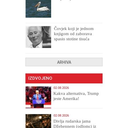
Čovjek koji je jednom
knjigom od zaborava
spasio stotine tisuća
drugih, prokletih i
uništenih
ARHIVA
IZDVOJENO
02.08.2026
Kakva alternativa, Trump
jeste Amerika!
02.08.2026
Divlja rudarska jama
Džehennem (odlomci iz