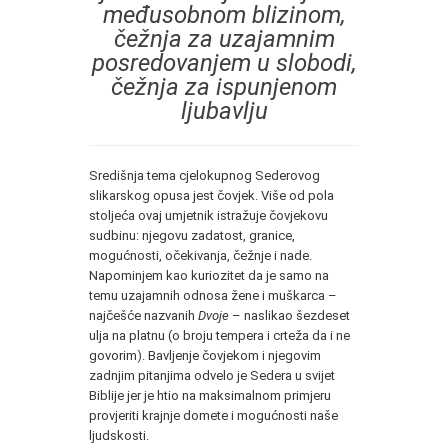
međusobnom blizinom,
čežnja za uzajamnim
posredovanjem u slobodi,
čežnja za ispunjenom
ljubavlju
Središnja tema cjelokupnog Sederovog
slikarskog opusa jest čovjek. Više od pola
stoljeća ovaj umjetnik istražuje čovjekovu
sudbinu: njegovu zadatost, granice,
mogućnosti, očekivanja, čežnje i nade.
Napominjem kao kuriozitet da je samo na
temu uzajamnih odnosa žene i muškarca –
najčešće nazvanih
Dvoje
– naslikao šezdeset
ulja na platnu (o broju tempera i crteža da i ne
govorim). Bavljenje čovjekom i njegovim
zadnjim pitanjima odvelo je Sedera u svijet
Biblije jer je htio na maksimalnom primjeru
provjeriti krajnje domete i mogućnosti naše
ljudskosti.