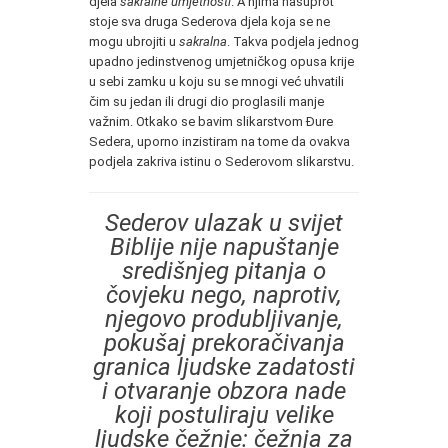
djela
sakralne umjetnosti
. A njima nasuprot
stoje sva druga Sederova djela koja se ne
mogu ubrojiti u
sakralna
. Takva podjela jednog
upadno jedinstvenog umjetničkog opusa krije
u sebi zamku u koju su se mnogi već uhvatili
čim su jedan ili drugi dio proglasili manje
važnim. Otkako se bavim slikarstvom Đure
Sedera, uporno inzistiram na tome da ovakva
podjela zakriva istinu o Sederovom slikarstvu.
Sederov ulazak u svijet
Biblije nije napuštanje
središnjeg pitanja o
čovjeku nego, naprotiv,
njegovo produbljivanje,
pokušaj prekoračivanja
granica ljudske zadatosti
i otvaranje obzora nade
koji postuliraju velike
ljudske čežnje: čežnja za