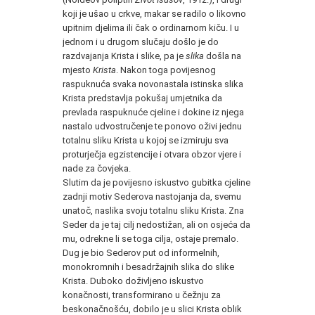
koji je ušao u crkve, makar se radilo o likovno
upitnim djelima ili čak o ordinarnom kiču. I u
jednom i u drugom slučaju došlo je do
razdvajanja Krista i slike, pa je
slika
došla na
mjesto
Krista
. Nakon toga povijesnog
raspuknuća svaka novonastala istinska slika
Krista predstavlja pokušaj umjetnika da
prevlada raspuknuće cjeline i dokine iz njega
nastalo udvostručenje te ponovo oživi jednu
totalnu sliku Krista u kojoj se izmiruju sva
proturječja egzistencije i otvara obzor vjere i
nade za čovjeka.
Slutim da je povijesno iskustvo gubitka cjeline
zadnji motiv Sederova nastojanja da, svemu
unatoč, naslika svoju totalnu sliku Krista. Zna
Seder da je taj cilj nedostižan, ali on osjeća da
mu, odrekne li se toga cilja, ostaje premalo.
Dug je bio Sederov put od informelnih,
monokromnih i besadržajnih slika do slike
Krista. Duboko doživljeno iskustvo
konačnosti, transformirano u čežnju za
beskonačnošću, dobilo je u slici Krista oblik