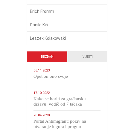
Erich Fromm
Danilo Kiš
Leszek Kołakowski
BEZDAN
VIJESTI
06.11.2023
​Opet on ono svoje
17.10.2022
Kako se boriti za građansku
državu: vodič od 7 tačaka
28.04.2020
Portal Antimigrant: poziv na
otvaranje logora i progon
migranata poput bijesnih kerova