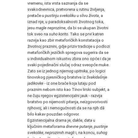
vremenu, ista vrsta saznanja da se
svakodnevnica, pretvorena u rutinu življenja,
pretače u
pustinju svekoliku u slivu života
, a
iznad nje, u paradoksalnosti životnog toka,
jesu
magle neprozirne
, da bi se ukupan životni
tok sveo na
suho korito
. Tako se prvi katren
razvija kao zbir metaforičkih konstatacija o
životnoj praznini, gdje priziv tradicije u podlozi
metaforičkih jezičkih spregova sugerira da se
u individualnom iskustvu zbira ono opće i da je
svaki pojedinačni slučaj odraz sveopće muke.
Zato se iz jednog
nijemog upitnika
, po logici
tinovskog pjesničkog bratstva iz
Svakidašnje
jadikovke
- iz one braće koja lutaju pod
praznim nebom isto kao Tinov lirski subjekt, a
ne čuju njegov egzistencijalni jauk - razvija
bratstvo po nijemosti pitanja, neizgovorivosti
njihovoj, ali i nemogućnosti da se na njih dâ
bilo kakav pouzdan odgovor.
Egzistencijalna drama je, dakle, data u
ključnim metaforama
dnevne putanje, pustinje
svekolike, neprozirnih magli
i, na koncu,
suhog