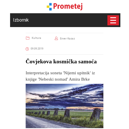
Izbornik
Kultura
Enver Kazaz
09.09.2019
Čovjekova kosmička samoća
Interpretacija soneta 'Nijemi upitnik' iz
knjige 'Nebeski nomad' Amira Brke