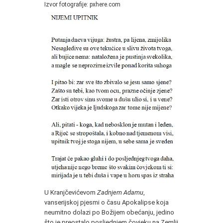
Izvor fotografije: pxhere.com
U Kranjčevićevom
Zadnjem Adamu
,
vanserijskoj pjesmi o času Apokalipse koja
neumitno dolazi po Božijem obećanju, jedino
što je preostalo posljednjem čovjeku na Zemlji