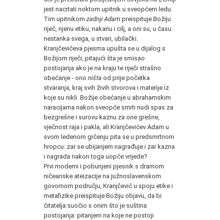
jest nacrtati noktom upitnik u sveopćem ledu.
Tim upitnikom
zadnji Adam
preispituje Božiju
riječ, njenu etiku, nakanu i cilj, a oni su, u času
nestanka svega, u stvari, ubilački.
Kranjčevićeva pjesma upušta se u dijalog s
Božijom riječi, pitajući šta je smisao
postojanja ako je na kraju te riječi strašno
obećanje - ono
ništa
od prije početka
stvaranja, kraj svih živih stvorova i materije iz
koje su nikli. Božije obećanje u abrahamskim
naracijama nakon sveopće smrti nudi spas za
bezgrešne i surovu kaznu za one grešne,
vječnost raja i pakla, ali Kranjčevićev Adam u
svom ledenom grčenju pita se u predsmrtnom
hropcu: zar se ubijanjem nagrađuje i zar kazna
i nagrada nakon toga uopće vrijede?
Prvi moderni i pobunjeni pjesnik s dramom
ničeanske ateizacije na južnoslavenskom
govornom području, Kranjčević u spoju etike i
metafizike preispituje Božiju objavu, da bi
čitatelja suočio s onim što je suština
postojanja: pitanjem na koje ne postoji