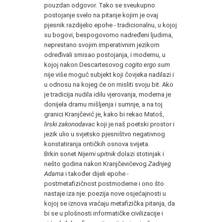
pouzdan odgovor. Tako se sveukupno
postojanje svelo na pitanje kojim je ovaj
pjesnik razdijelio epohe - tradicionalnu, u kojoj
su bogovi, bespogovorno nadređeni ljudima,
neprestano svojim imperativnim jezikom
određivali smisao postojanja, i modernu, u
kojoj nakon Descartesovog
cogito ergo sum
nije više moguć subjekt koji čovjeka nadilazi i
u odnosu na kojeg će on misliti svoju bit. Ako
je tradicija nudila idilu vjerovanja, moderna je
donijela dramu mišljenja i sumnje, a na toj
granici Kranjčević je, kako bi rekao Matoš,
lirski zakonodavac
koji je naš poetski prostor i
jezik ulio u svjetsko pjesništvo negativnog
konstatiranja ontičkih osnova svijeta.
Brkin sonet
Nijemi upitnik
dolazi stotinjak i
nešto godina nakon Kranjčevićevog
Zadnjeg
Adama
i također dijeli epohe -
postmetafizičnost postmoderne i ono što
nastaje iza nje: poezija nove osjećajnosti u
kojoj se iznova vraćaju metafizička pitanja, da
bi se u plošnosti informatičke civilizacije i