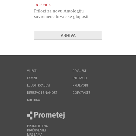
18.06.2016
Prilozi za novu Antologiju
suvremene hrvatske gluposti:
Kolinda i ekipa o navijačkim
huliganima
ARHIVA
VIJESTI
POVIJEST
OSVRTI
INTERVJU
LJUDI I KRAJEVI
PRIJEVODI
DRUŠTVO I ZNANOST
COPY/PASTE
KULTURA
PROMETEJ NA
DRUŠTVENIM
MREŽAMA