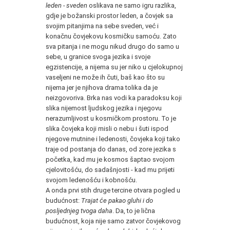
leden - sveden
oslikava ne samo igru razlika,
gdje je božanski prostor leden, a čovjek sa
svojim pitanjima na sebe sveden, već i
konačnu čovjekovu kosmičku samoću. Zato
sva pitanja i ne mogu nikud drugo do samo u
sebe, u granice svoga jezika i svoje
egzistencije, a nijema su jer niko u cjelokupnoj
vaseljeni ne može ih čuti, baš kao što su
nijema jer je njihova drama tolika da je
neizgovoriva. Brka nas vodi ka paradoksu koji
slika nijemost ljudskog jezika i njegovu
nerazumljivost u kosmičkom prostoru. To je
slika čovjeka koji misli o nebu i šuti ispod
njegove mutnine i ledenosti, čovjeka koji tako
traje od postanja do danas, od zore jezika s
početka, kad mu je kosmos šaptao svojom
cjelovitošću, do sadašnjosti - kad mu prijeti
svojom ledenošću i kobnošću.
A onda prvi stih druge tercine otvara pogled u
budućnost:
Trajat će pakao gluhi i do
posljednjeg tvoga daha
. Da, to je lična
budućnost, koja nije samo zatvor čovjekovog