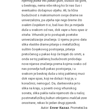
nijemog jezika
već
pakao gluhi
, budući da gore,
u beskraju, nema više nikog ko bi nas čuo i
eventualno došapnuo utjehu. Ali, ta lična
budućnost s maksimumom svoje drame se
univerzalizira, pa
utjeha nije nego breme što
svakim čovjekom ti si
, baš kao što je
mirijada
duša
u svakom od nas, dok
vape u horu spas iz
straha
. Vrhunski je to postupak poetske
univerzalizacije značenja. U njemu je prvo data
slika vlastite drame pitanja o metafizičkoj
suštini čovjekovog postojanja, pitanja
pretočenog u pakao koji će trajati do smrti, a
onda se toj paklenoj budućnosti pridodaju
nove nijanse značenja prema kojima svako od
nas ponavlja tuđi pakao postojanja, i u
svakom je beskraj duša u istoj paklenoj muci
dok vape spas, koji ne dolazi i koji je, u
konačnici, nemoguć. Da, danteovska je to
slika na kraju, u poenti ovog vrhunskog
soneta, slika pakla naše nijemosti da u našoj
postmetafizičkoj kulturi otkrijemo
maličak zore
onostrane
, rekao bi jedan drugi pjesnik.
Autor:
Enver Kazaz
, Prometej.ba