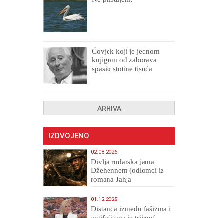
Čovjek koji je jednom
knjigom od zaborava
spasio stotine tisuća
drugih, prokletih i
uništenih
ARHIVA
IZDVOJENO
02.08.2026
Divlja rudarska jama
Džehennem (odlomci iz
romana Jahja
Veličanstveni)
01.12.2025
Distanca između fašizma i
antifašizma je trijumf