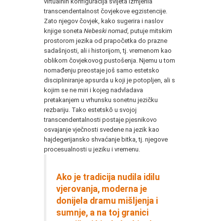
virtualnih konfiguracija svijeta izmjerila
transcendentalnost čovjekove egzistencije.
Zato njegov čovjek, kako sugerira i naslov
knjige soneta
Nebeski nomad
, putuje mitskim
prostorom jezika od prapočetka do prazne
sadašnjosti, ali i historijom, tj. vremenom kao
oblikom čovjekovog pustošenja. Njemu u tom
nomađenju preostaje još samo estetsko
discipliniranje apsurda u koji je potopljen, ali s
kojim se ne miri i kojeg nadvladava
pretakanjem u vrhunsku sonetnu jezičku
rezbariju. Tako estetskō u svojoj
transcendentalnosti postaje pjesnikovo
osvajanje vječnosti svedene na jezik kao
hajdegerijansko shvaćanje bitka, tj. njegove
procesualnosti u jeziku i vremenu.
Ako je tradicija nudila idilu
vjerovanja, moderna je
donijela dramu mišljenja i
sumnje, a na toj granici