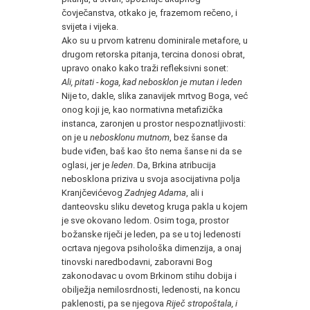
čovječanstva, otkako je, frazemom rečeno, i
svijeta i vijeka.
Ako su u prvom katrenu dominirale metafore, u
drugom retorska pitanja, tercina donosi obrat,
upravo onako kako traži refleksivni sonet:
Ali, pitati - koga, kad nebosklon je mutan i leden
Nije to, dakle, slika zanavijek mrtvog Boga, već
onog koji je, kao normativna metafizička
instanca, zaronjen u prostor nespoznatljivosti:
on je u
nebosklonu mutnom
, bez šanse da
bude viđen, baš kao što nema šanse ni da se
oglasi, jer je
leden
. Da, Brkina atribucija
nebosklona priziva u svoja asocijativna polja
Kranjčevićevog
Zadnjeg Adama
, ali i
danteovsku sliku devetog kruga pakla u kojem
je sve okovano ledom. Osim toga, prostor
božanske riječi je leden, pa se u toj ledenosti
ocrtava njegova psihološka dimenzija, a onaj
tinovski naredbodavni, zaboravni Bog
zakonodavac u ovom Brkinom stihu dobija i
obilježja nemilosrdnosti, ledenosti, na koncu
paklenosti, pa se njegova
Riječ stropoštala, i