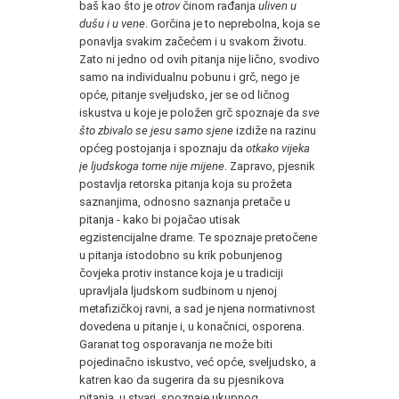
baš kao što je
otrov
činom rađanja
uliven u
dušu i u vene
. Gorčina je to neprebolna, koja se
ponavlja svakim začećem i u svakom životu.
Zato ni jedno od ovih pitanja nije lično, svodivo
samo na individualnu pobunu i grč, nego je
opće, pitanje sveljudsko, jer se od ličnog
iskustva u koje je položen grč spoznaje da
sve
što zbivalo se jesu samo sjene
izdiže na razinu
općeg postojanja i spoznaju da
otkako vijeka
je ljudskoga
tome nije mijene
. Zapravo, pjesnik
postavlja retorska pitanja koja su prožeta
saznanjima, odnosno saznanja pretače u
pitanja - kako bi pojačao utisak
egzistencijalne drame. Te spoznaje pretočene
u pitanja istodobno su krik pobunjenog
čovjeka protiv instance koja je u tradiciji
upravljala ljudskom sudbinom u njenoj
metafizičkoj ravni, a sad je njena normativnost
dovedena u pitanje i, u konačnici, osporena.
Garanat tog osporavanja ne može biti
pojedinačno iskustvo, već opće, sveljudsko, a
katren kao da sugerira da su pjesnikova
pitanja, u stvari, spoznaje ukupnog