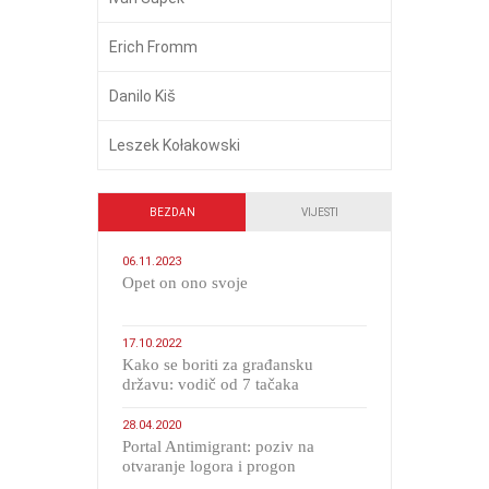
Erich Fromm
Danilo Kiš
Leszek Kołakowski
BEZDAN
VIJESTI
06.11.2023
​Opet on ono svoje
17.10.2022
Kako se boriti za građansku
državu: vodič od 7 tačaka
28.04.2020
Portal Antimigrant: poziv na
otvaranje logora i progon
migranata poput bijesnih kerova