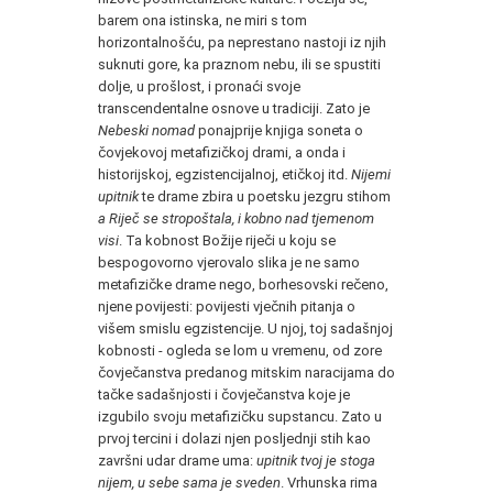
barem ona istinska, ne miri s tom
horizontalnošću, pa neprestano nastoji iz njih
suknuti gore, ka praznom nebu, ili se spustiti
dolje, u prošlost, i pronaći svoje
transcendentalne osnove u tradiciji. Zato je
Nebeski nomad
ponajprije knjiga soneta o
čovjekovoj metafizičkoj drami, a onda i
historijskoj, egzistencijalnoj, etičkoj itd.
Nijemi
upitnik
te drame zbira u poetsku jezgru stihom
a Riječ se stropoštala, i kobno nad tjemenom
visi
. Ta kobnost Božije riječi u koju se
bespogovorno vjerovalo slika je ne samo
metafizičke drame nego, borhesovski rečeno,
njene povijesti: povijesti vječnih pitanja o
višem smislu egzistencije. U njoj, toj sadašnjoj
kobnosti - ogleda se lom u vremenu, od zore
čovječanstva predanog mitskim naracijama do
tačke sadašnjosti i čovječanstva koje je
izgubilo svoju metafizičku supstancu. Zato u
prvoj tercini i dolazi njen posljednji stih kao
završni udar drame uma:
upitnik tvoj je stoga
nijem, u sebe sama je sveden
. Vrhunska rima