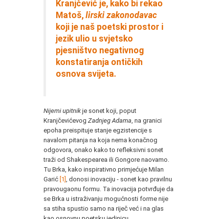
Kranjčević je, kako bi rekao
Matoš,
lirski zakonodavac
koji je naš poetski prostor i
jezik ulio u svjetsko
pjesništvo negativnog
konstatiranja ontičkih
osnova svijeta.
Nijemi upitnik
je sonet koji, poput
Kranjčevićevog
Zadnjeg Adama
, na granici
epoha preispituje stanje egzistencije s
navalom pitanja na koja nema konačnog
odgovora, onako kako to refleksivni sonet
traži od Shakespearea ili Gongore naovamo.
Tu Brka, kako inspirativno primjećuje Milan
Garić
[1]
, donosi inovaciju - sonet kao pravilnu
pravougaonu formu. Ta inovacija potvrđuje da
se Brka u istraživanju mogućnosti forme nije
sa stiha spustio samo na riječ već i na glas
kao osnovnu poetsku jedinicu.