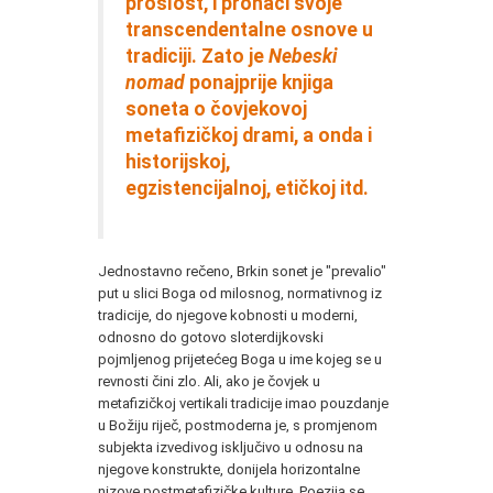
prošlost, i pronaći svoje
transcendentalne osnove u
tradiciji. Zato je
Nebeski
nomad
ponajprije knjiga
soneta o čovjekovoj
metafizičkoj drami, a onda i
historijskoj,
egzistencijalnoj, etičkoj itd.
Jednostavno rečeno, Brkin sonet je "prevalio"
put u slici Boga od milosnog, normativnog iz
tradicije, do njegove kobnosti u moderni,
odnosno do gotovo sloterdijkovski
pojmljenog prijetećeg Boga u ime kojeg se u
revnosti čini zlo. Ali, ako je čovjek u
metafizičkoj vertikali tradicije imao pouzdanje
u Božiju riječ, postmoderna je, s promjenom
subjekta izvedivog isključivo u odnosu na
njegove konstrukte, donijela horizontalne
nizove postmetafizičke kulture. Poezija se,