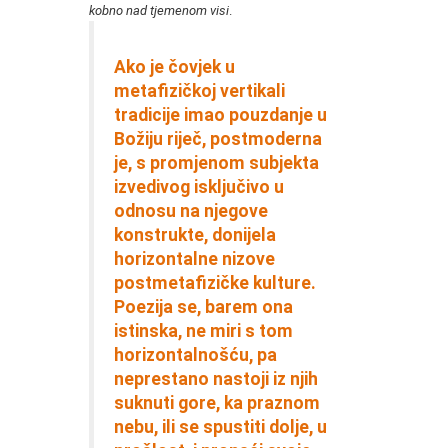
kobno nad tjemenom visi
.
Ako je čovjek u
metafizičkoj vertikali
tradicije imao pouzdanje u
Božiju riječ, postmoderna
je, s promjenom subjekta
izvedivog isključivo u
odnosu na njegove
konstrukte, donijela
horizontalne nizove
postmetafizičke kulture.
Poezija se, barem ona
istinska, ne miri s tom
horizontalnošću, pa
neprestano nastoji iz njih
suknuti gore, ka praznom
nebu, ili se spustiti dolje, u