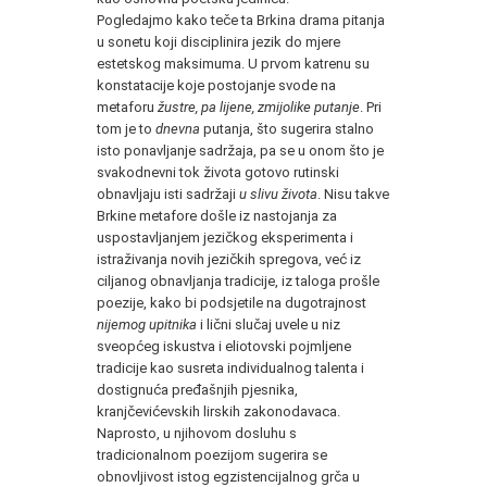
Pogledajmo kako teče ta Brkina drama pitanja
u sonetu koji disciplinira jezik do mjere
estetskog maksimuma. U prvom katrenu su
konstatacije koje postojanje svode na
metaforu
žustre, pa lijene, zmijolike putanje
. Pri
tom je to
dnevna
putanja, što sugerira stalno
isto ponavljanje sadržaja, pa se u onom što je
svakodnevni tok života gotovo rutinski
obnavljaju isti sadržaji
u slivu života
. Nisu takve
Brkine metafore došle iz nastojanja za
uspostavljanjem jezičkog eksperimenta i
istraživanja novih jezičkih spregova, već iz
ciljanog obnavljanja tradicije, iz taloga prošle
poezije, kako bi podsjetile na dugotrajnost
nijemog upitnika
i lični slučaj uvele u niz
sveopćeg iskustva i eliotovski pojmljene
tradicije kao susreta individualnog talenta i
dostignuća pređašnjih pjesnika,
kranjčevićevskih lirskih zakonodavaca.
Naprosto, u njihovom dosluhu s
tradicionalnom poezijom sugerira se
obnovljivost istog egzistencijalnog grča u