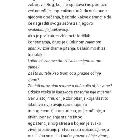
zaboravni Bog, koji ne spašava i ne pomaže
već naređuje, imperativno traži da se ispune
njegova obećanja, bez bilo kakve garancije da
će nagraditi svoga
sebra
za njegovo
svakidašnje jadikovanje
.
Ako je prvi katren zbir metaforičkih
konstatacija, drugi je u Brkinom
Nijemom
upitniku
zbir drame pitanja. Oslušnimo ih za
trenutak:
I pitao bi: zar sve što zbivalo se jesu samo
sjene?
Zašto su tebi, kao tvom ocu, prazne očinje
zjene?
Zar isti otrov sinu svome u dušu ulio si, i u vene?
Otkako vijeka je ljudskoga zar tome nije mijene?
Sav u istoj rimi, on je zbir pitanja koja vlastito
iskustvo ovjeravaju spoznajom o
transgeneracijskom udesu, pa je rađanje, u
stvari, ponavljanje stalno istog
egzistencijalnog stresa u kojem je svako
životno zbivanje pretvoreno u obične
sjene
, a
ocu i sinu su na isti način
prazne očinje zjene
,