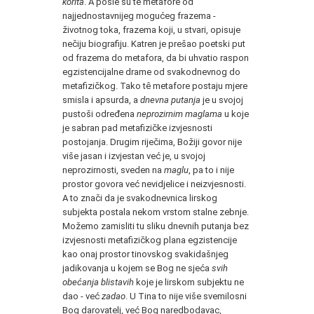
korita
. A pošle su te metafore od
najjednostavnijeg mogućeg frazema -
životnog toka, frazema koji, u stvari, opisuje
nečiju biografiju. Katren je prešao poetski put
od frazema do metafora, da bi uhvatio raspon
egzistencijalne drame od svakodnevnog do
metafizičkog. Tako tê metafore postaju mjere
smisla i apsurda, a
dnevna putanja
je u svojoj
pustoši određena
neprozirnim maglama
u koje
je sabran pad metafizičke izvjesnosti
postojanja. Drugim riječima, Božiji govor nije
više jasan i izvjestan već je, u svojoj
neprozirnosti, sveden na
maglu
, pa to i nije
prostor govora već nevidjelice i neizvjesnosti.
A to znači da je svakodnevnica lirskog
subjekta postala nekom vrstom stalne zebnje.
Možemo zamisliti tu sliku dnevnih putanja bez
izvjesnosti metafizičkog plana egzistencije
kao onaj prostor tinovskog svakidašnjeg
jadikovanja u kojem se Bog ne sjeća
svih
obećanja blistavih
koje je lirskom subjektu ne
dao - već
zadao
. U Tina to nije više svemilosni
Bog darovatelj, već Bog naredbodavac,