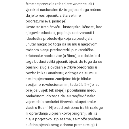
čime se prevazilaze barijere
vremena
, ali i
vjerske i nacionalne (iz toga je razloga rečeno
da je to
naš
pjesnik, a šta se time
podrazumijeva, jasno je).
Često se Kranjčeviću - historijskoj ličnosti, kao
njegovi nedostaci, pripisuju rastrzanosti i
ideološka protuslovlja koja su postojala
unutar njega: od toga da su mu u njegovom
rodnom Senju predodredili put katoličko-
kršćanske naobrazbe (u Rimu), a odakle i od
toga budući veliki pjesnik bježi, do toga da se
pjesnik iz ugla ovdašnje Crkve preobratio u
bezbožnika i anarhistu; od toga da su mu u
nekim pjesmama zamijetne ideje bliske
socijalno-revolucionarnim, tada
čistim
(jer su
bile još uvijek tek ideje) i popularnim među
omladinom, do toga da je Kranjčević neko
vrijeme bio poslušni činovnik okupatorske
vlasti u Bosni. Nije sad potrebno tražiti razloge
ili opravdanja u pjesnikovoj biografiji, ali i iz
nje, a pogotovo iz pjesama, se može
pročitati
suština pjesnikovog odnosa prema religiji i