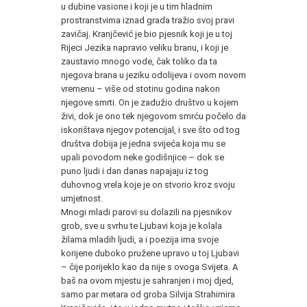
u dubine vasione i koji je u tim hladnim
prostranstvima iznad grada tražio svoj pravi
zavičaj. Kranjčević je bio pjesnik koji je u toj
Rijeci Jezika napravio veliku branu, i koji je
zaustavio mnogo vode, čak toliko da ta
njegova brana u jeziku odolijeva i ovom novom
vremenu – više od stotinu godina nakon
njegove smrti. On je zadužio društvo u kojem
živi, dok je ono tek njegovom smrću počelo da
iskorištava njegov potencijal, i sve što od tog
društva dobija je jedna svijeća koja mu se
upali povodom neke godišnjice – dok se
puno ljudi i dan danas napajaju iz tog
duhovnog vrela koje je on stvorio kroz svoju
umjetnost.
Mnogi mladi parovi su dolazili na pjesnikov
grob, sve u svrhu te Ljubavi koja je kolala
žilama mladih ljudi, a i poezija ima svoje
korijene duboko pružene upravo u toj Ljubavi
– čije porijeklo kao da nije s ovoga Svijeta. A
baš na ovom mjestu je sahranjen i moj djed,
samo par metara od groba Silvija Strahimira