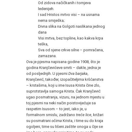
Od zidova načičkanih i tornjeva
ledenijeh.
I sad Hristos mrtvo visi – na usnama
nema smiješka;
Divna slika na Golgoti naslikana jednog
dana
Visi mrtva, bez topline, kao kakva krpa
teška,
Sva od sjene crkve silne – pomračena,
zamazana.
Ova je pjesma napisana godine 1908, što je
godina Kranjčevićeve smrti – dakle, jedna je
od posljednjih. U pjesmi
Dva barjaka
,
Kranjčević, također, izopačiteljima kršćanstva
– krstašima, koji u ime Isusa Krista čine zlo,
suprotstavlja samoga Krista. Čak Kranjčević
ugao posmatranja, vizuru, na jednom mjestu u
toj pjesmi na neki način poistovijećuje sa
raspetim Isusom – to jest, iako je, u
formalnom smislu, zadržano
treće lice
, križari
su posmatrani
očima
Krista, i time su do kraja
ogoljeni, time su lišeni
zaštite
onoga u čije se