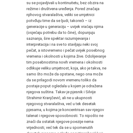
su se pojavljivali u kontinuitetu, bez obzira na
režime i društvena uređenja. Pored značaja
njihovog stvaralaštva, veliki se umjetnici
potvđuju time da se ljudi, takoreći – iz
generacije u generaciju – uvijek vraćaju njima
(osjećaju potrebu da to čine), dopunjuju
saznanja, šire spektar razumijevanja i
interpretacija i na sve to stavljaju neki svoj
pečat, a istovremeno i pečat uvijek posebnog
vremena i okolnosti u kojima žive. Odolijevanje
tim posebnostima novih vremena i okolnosti
odlikuje veliku umjetnost, koja, ako je takva, ne
samo što može da opstane, nego ona može
da se prilagodi novom vremenu toliko da
postaje poput ogledala u kojem je odražena
njegova suština. Takav je pjesnik i Silvije
Strahimir Kranjčević, ali ne u ukupnosti
njegovog stvaralaštva, već u tek desetak
pjesama, u kojima je koncentrisan sav njegov
talenat i njegove sposobnosti. To nipošto ne
znači da ostatak njegove poezije nema
vrijednosti, već tek da se u spomenutih