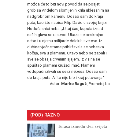
možda će to biti novi povod da se posjeti
grob sa Anđelom slomljenih krila uklesanim na
nadgrobnom kamenu. Došao sam do kraja
puta, kao što napisa Filip David u svojoj knjizi
Hodočasnici neba: „U taj čas, kupola iznad
naših glava se rastvori. Ukaza se beskrajno
nebo i u njemu milijarde dalekih svetova. Iz
dubine vječne tame približavala se nebeska
kočija, sva u plamenu. Čitavo nebo se zapali i
sve se obasja crvenim sjajem. Iz visina se
spuštao plameni kružeći mač. Plameni
vodopadi izlivali su se iz nebesa. Došao sam
do kraja puta. Ali to nije bio i kraj putovanja.“
Autor:
Marko Raguž
, Prometej.ba
(POD) RAZNO
Terasa između dva svijeta