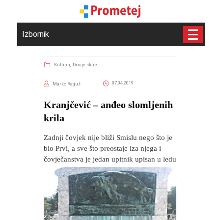
Izbornik
Kultura,
Druge sfere
07.04.2019
Marko Raguž
Kranjčević – anđeo slomljenih
krila
Zadnji čovjek nije bliži Smislu nego što je
bio Prvi, a sve što preostaje iza njega i
čovječanstva je jedan upitnik upisan u ledu