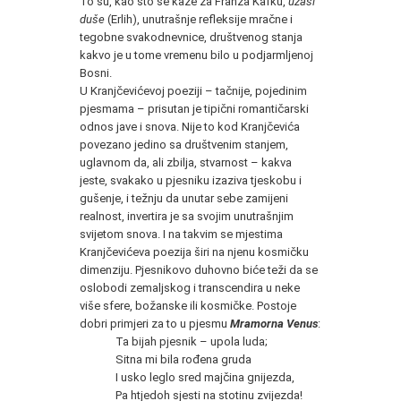
To su, kao što se kaže za Franza Kafku,
užasi
duše
(Erlih), unutrašnje refleksije mračne i
tegobne svakodnevnice, društvenog stanja
kakvo je u tome vremenu bilo u podjarmljenoj
Bosni.
U Kranjčevićevoj poeziji – tačnije, pojedinim
pjesmama – prisutan je tipični romantičarski
odnos jave i snova. Nije to kod Kranjčevića
povezano jedino sa društvenim stanjem,
uglavnom da, ali zbilja, stvarnost – kakva
jeste, svakako u pjesniku izaziva tjeskobu i
gušenje, i težnju da unutar sebe zamijeni
realnost, invertira je sa svojim unutrašnjim
svijetom snova. I na takvim se mjestima
Kranjčevićeva poezija širi na njenu kosmičku
dimenziju. Pjesnikovo duhovno biće teži da se
oslobodi zemaljskog i transcendira u neke
više sfere, božanske ili kosmičke. Postoje
dobri primjeri za to u pjesmu
Mramorna Venus
:
Ta bijah pjesnik – upola luda;
Sitna mi bila rođena gruda
I usko leglo sred majčina gnijezda,
Pa htjedoh sjesti na stotinu zvijezda!