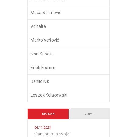
Meša Selimović
Voltaire
Marko Vešović
Ivan Supek
Erich Fromm
Danilo Kiš
Leszek Kołakowski
BEZDAN
VIJESTI
06.11.2023
​Opet on ono svoje