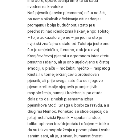
ime bore, opravdavanja time, te su sada
svedeni na krvoloke.
Naš pjesnik (u ovim pjesmama) ništa ne želi,
on nema nikakvih očekivanja niti nadanja u
promjenu i bolju budućnost, i zato je u
prednosti nad ideolozima kakav je npr. Tolstoj
– to je pokazalo vrijeme – jer jedino što je
svjetski značajno ostalo od Tolstoja jeste ono
što je umjetničko, literarno, dok je u ovoj
Kranjčevićevoj pjesmi u ogromnom intenzitetu
prisutno i idejno, ali je ono utjelovljeno u čistoj
emociji, u plaču – možebiti, vječito – raspetog
Krista. I u tome je Kranjčević protuslovan
pjesnik, ali prije svega zato što su njegove
pjesme refleksije njegovih promjenljivih
raspoloženja, sumnji i kolebanja, pa otuda
dolazi to da iz nekih pjesmama izbija
pjesnikova Moć i Snaga u borbi za Pravdu, a u
drugima Nemoć. Ponekad se stiče osjećaj da
je taj metafizički Pjesnik – sputani anđeo,
toliko ophrvan bezidejnošću i očajem – toliko
da su takva raspoloženja u prvom planu i svrha
samim sebi, ali je, u stvari, humanističnost i