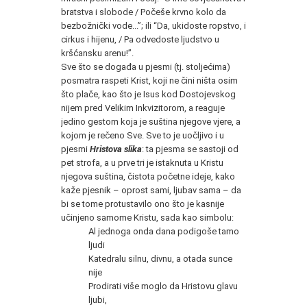
bratstva i slobode / Počeše krvno kolo da
bezbožnički vode...”; ili “Da, ukidoste ropstvo, i
cirkus i hijenu, / Pa odvedoste ljudstvo u
kršćansku arenu!”.
Sve što se događa u pjesmi (tj. stoljećima)
posmatra raspeti Krist, koji ne čini ništa osim
što plače, kao što je Isus kod Dostojevskog
nijem pred Velikim Inkvizitorom, a reaguje
jedino gestom koja je suština njegove vjere, a
kojom je rečeno Sve. Sve to je uočljivo i u
pjesmi
Hristova slika
: ta pjesma se sastoji od
pet strofa, a u prve tri je istaknuta u Kristu
njegova suština, čistota početne ideje, kako
kaže pjesnik – oprost sami, ljubav sama – da
bi se tome protustavilo ono što je kasnije
učinjeno samome Kristu, sada kao simbolu:
Al jednoga onda dana podigoše tamo
ljudi
Katedralu silnu, divnu, a otada sunce
nije
Prodirati više moglo da Hristovu glavu
ljubi,