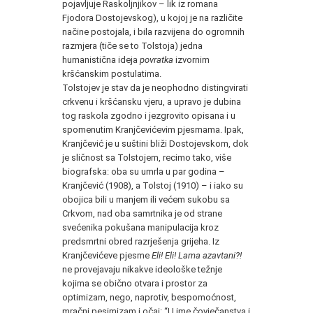
pojavljuje Raskoljnjikov – lik iz romana
Fjodora Dostojevskog), u kojoj je na različite
načine postojala, i bila razvijena do ogromnih
razmjera (tiče se to Tolstoja) jedna
humanistična ideja
povratka
izvornim
kršćanskim postulatima.
Tolstojev je stav da je neophodno distingvirati
crkvenu i kršćansku vjeru, a upravo je dubina
tog raskola zgodno i jezgrovito opisana i u
spomenutim Kranjčevićevim pjesmama. Ipak,
Kranjčević je u suštini bliži Dostojevskom, dok
je sličnost sa Tolstojem, recimo tako, više
biografska: oba su umrla u par godina –
Kranjčević (1908), a Tolstoj (1910) – i iako su
obojica bili u manjem ili većem sukobu sa
Crkvom, nad oba samrtnika je od strane
svećenika pokušana manipulacija kroz
predsmrtni obred razrješenja grijeha. Iz
Kranjčevićeve pjesme
Eli! Eli! Lama azavtani?!
ne provejavaju nikakve ideološke težnje
kojima se obično otvara i prostor za
optimizam, nego, naprotiv, bespomoćnost,
mračni pesimizam i očaj: “U ime čovječanstva i