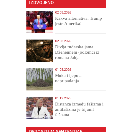
IZDVOJENO
02.08.2026
Kakva alternativa, Trump
jeste Amerika!
02.08.2026
Divlja rudarska jama
Džehennem (odlomci iz
romana Jahja
Veličanstveni)
01.08.2026
Muka i ljepota
nepripadanja
01.12.2025
Distanca između fašizma i
antifašizma je trijumf
fašizma
DEPOSITUM SENTENTIAE