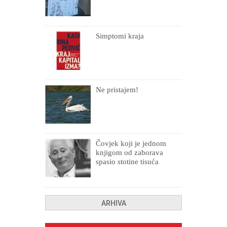
Simptomi kraja
Ne pristajem!
Čovjek koji je jednom
knjigom od zaborava
spasio stotine tisuća
drugih, prokletih i
uništenih
ARHIVA