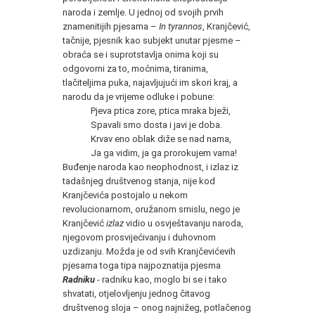
naroda i zemlje. U jednoj od svojih prvih
znamenitijih pjesama –
In tyrannos
, Kranjčević,
tačnije, pjesnik kao subjekt unutar pjesme –
obraća se i suprotstavlja onima koji su
odgovorni za to, moćnima, tiranima,
tlačiteljima puka, najavljujući im skori kraj, a
narodu da je vrijeme odluke i pobune:
Pjeva ptica zore, ptica mraka bježi,
Spavali smo dosta i javi je doba.
Krvav eno oblak diže se nad nama,
Ja ga vidim, ja ga prorokujem vama!
Buđenje naroda kao neophodnost, i izlaz iz
tadašnjeg društvenog stanja, nije kod
Kranjčevića postojalo u nekom
revolucionarnom, oružanom smislu, nego je
Kranjčević
izlaz
vidio u osvještavanju naroda,
njegovom prosvijećivanju i duhovnom
uzdizanju. Možda je od svih Kranjčevićevih
pjesama toga tipa najpoznatija pjesma
Radniku
- radniku kao, moglo bi se i tako
shvatati, otjelovljenju jednog čitavog
društvenog sloja – onog najnižeg, potlačenog