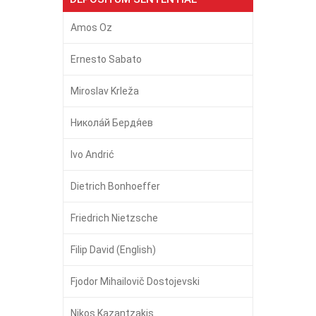
Amos Oz
Ernesto Sabato
Miroslav Krleža
Никола́й Бердя́ев
Ivo Andrić
Dietrich Bonhoeffer
Friedrich Nietzsche
Filip David (English)
Fjodor Mihailovič Dostojevski
Nikos Kazantzakis