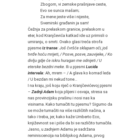
Zbogom, vi zemske prašnjave ceste,
Evo se sunca mašam;
Za mene jeste više i nijeste,
Svemirski građanin ja sam!
Čežnja za prelaskom granice, prelaskom u
eter, kod Kranjčevića katkad ide uz primisli o
umiranju, o smrti. Ovako glasi treća strofa
pjesme
Iz transe
:
Još čvršće sklapam oči, još
tvrđe hoću mrijeti, / Posve, posve, zauvijeke, / Ko
divlju gdje će iskru huragan me odnijeti / U
eterske bezdni meke
. Ili u pjesmi
Lucida
intervala
:
Ah, mrem – / A glava ko komad leda
/ U bezdan mi nekud tone...
I na kraju, još koju riječ o Kranjčevićevoj pjesmi
–
Zadnji Adam
koja plijeni i osvaja, stresa sa
nas provincijsku prašinu i nosi nas ka
visinama. Kako tumačiti tu pjesmu? Sigurno da
se može tumačiti na više različitih načina, a
tako i treba, jer, kako kaže Umberto Eco,
književnost se i piše da bi se različito tumačila.
Jasno, u
zadnjem
Adamu je sadržana
reminiscencija na biblijskog Adama, prvog