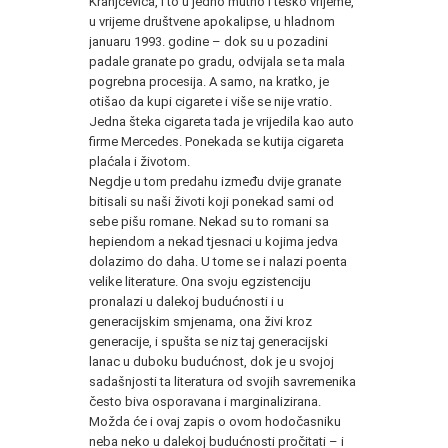
Kranjčevića, i to u jedno mutno i teško vrijeme,
u vrijeme društvene apokalipse, u hladnom
januaru 1993. godine – dok su u pozadini
padale granate po gradu, odvijala se ta mala
pogrebna procesija. A samo, na kratko, je
otišao da kupi cigarete i više se nije vratio.
Jedna šteka cigareta tada je vrijedila kao auto
firme Mercedes. Ponekada se kutija cigareta
plaćala i životom.
Negdje u tom predahu između dvije granate
bitisali su naši životi koji ponekad sami od
sebe pišu romane. Nekad su to romani sa
hepiendom a nekad tjesnaci u kojima jedva
dolazimo do daha. U tome se i nalazi poenta
velike literature. Ona svoju egzistenciju
pronalazi u dalekoj budućnosti i u
generacijskim smjenama, ona živi kroz
generacije, i spušta se niz taj generacijski
lanac u duboku budućnost, dok je u svojoj
sadašnjosti ta literatura od svojih savremenika
često biva osporavana i marginalizirana.
Možda će i ovaj zapis o ovom hodočasniku
neba neko u dalekoj budućnosti pročitati – i