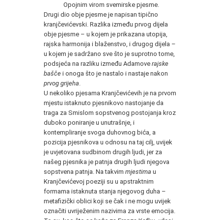
Opojnim virom svemirske pjesme.
Drugi dio obje pjesme je napisan tipično
kranjčevićevski. Razlika između prvog dijela
obje pjesme – u kojem je prikazana utopija,
rajska harmonija i blaženstvo, i drugog dijela –
u kojem je sadržano sve što je suprotno tome,
podsjeća na razliku između Adamove
rajske
bašče
i onoga što je nastalo i nastaje nakon
prvog grijeha
.
U nekoliko pjesama Kranjčevićevih je na prvom
mjestu istaknuto pjesnikovo nastojanje da
traga za Smislom sopstvenog postojanja kroz
duboko poniranje u unutrašnje, i
kontempliranje svoga duhovnog bića, a
pozicija pjesnikova u odnosu na taj cilj, uvijek
je uvjetovana sudbinom drugih ljudi, jer za
našeg pjesnika je patnja drugih ljudi njegova
sopstvena patnja. Na takvim
mjestima
u
Kranjčevićevoj poeziji su u apstraktnim
formama istaknuta stanja njegovog duha –
metafizički oblici koji se čak i ne mogu uvijek
označiti uvriježenim nazivima za vrste emocija.