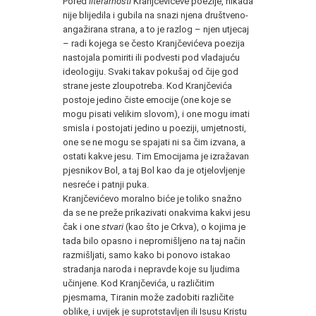
Pored
literarnosti
Kranjčevićeve poezije, nikada
nije blijedila i gubila na snazi njena društveno-
angažirana strana, a to je razlog – njen utjecaj
– radi kojega se često Kranjčevićeva poezija
nastojala pomiriti ili podvesti pod vladajuću
ideologiju. Svaki takav pokušaj od čije god
strane jeste zloupotreba. Kod Kranjčevića
postoje jedino čiste emocije (one koje se
mogu pisati velikim slovom), i one mogu imati
smisla i postojati jedino u poeziji, umjetnosti,
one se ne mogu se spajati ni sa čim izvana, a
ostati kakve jesu. Tim Emocijama je izražavan
pjesnikov Bol, a taj Bol kao da je otjelovljenje
nesreće i patnji puka.
Kranjčevićevo moralno biće je toliko snažno
da se ne preže prikazivati onakvima kakvi jesu
čak i one
stvari
(kao što je Crkva), o kojima je
tada bilo opasno i nepromišljeno na taj način
razmišljati, samo kako bi ponovo istakao
stradanja naroda i nepravde koje su ljudima
učinjene. Kod Kranjčevića, u različitim
pjesmama, Tiranin može zadobiti različite
oblike, i uvijek je suprotstavljen ili Isusu Kristu