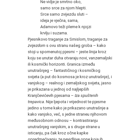
Ne vidje je smrtno oko,
samo srce za njom hlepti.
Srce samo zvijezdu sluti –
ideja je vječna, sama,
Adamovo teži pleme k njojzi
krvlju i suzama.
Pjesnikovo traganje za Smislom, traganje za
zvijezdom
s ovu stranu našeg groba – kako
stoji u spomenutoj pjesmi – jeste
linija
kroz
koju se unutar duha otvaraju novi, vanzemaljski
ili kosmički horizonti. Granica između
unutrašnjeg – fantastičnog i kosmičkog
svijeta (a put do kosmosa je kroz unutrašnje), i
vanjskog – realnog i zemaljskog svijeta, jasno
je prikazana u jednoj od najljepših
Kranjčevićevih pjesama –
Iza spuštenih
trepavica
. Nije ljepota i vrijednost te pjesme
jedino u tome kako je prikazano unutrašnje a
kako vanjsko, već, s jedne straneu njihovom
međusobnom odnosu – kontrastiranju
unutrašnjeg vanjskim, a s druge strane u
isticanju, pa čak kroz očne kapke
opredmećivanju, te nevidljive opne koja ih