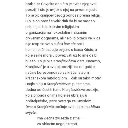
borba za Čovjeka ono što je svrha njegovoj
poeziji, i što je uvijek u njoj na prvom mjestu.
To je bit Kranjčevićevog odnosa prema religiji.
Bio je on previše velik duh da bi se mogao
priklanjati bilo kakvim religijskim
organizacijama i okoštalim i izlizanim
crkvenim dogmama, ali ne bi bio tako velik da
nije respektovao suštu čovječnost i
humanističnost utjelovljenu u Isusu Kristu, a
koje se ne moraju povezivati uz to ime da bi
bile to. To je bila Kranjčevićeva vjera. Naravno,
Kranjčević je u svojoj poeziji i na drugačije
načine korespondirao sa kršćanstvom i
kršćanskom mitologijom – čak su takvi motivi
i najbrojniji u Kranjčevićevim pjesmama.
Jedna od čestih tema Kranjčevićeve poezije,
koja pripada onima koje se ubrajaju u
opšteljudske, jeste potraga za Smislom.
Ovako Kranjčević počinje svoju pjesmu
Misao
svijeta
:
Ima vječna zvijezda zlatna –
za oblacim negdje trepti,