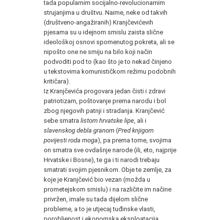
tada popularnim socijalno-revolucionarnim
strujanjima u društvu. Naime, neke od takvih
(društveno-angažiranih) Kranjčevićevih
pjesama su u idejnom smislu zaista slične
ideološkoj osnovi spomenutog pokreta, ali se
nipošto one ne smiju na bilo koji način
podvoditi pod to (kao što je to nekad činjeno
u tekstovima komunističkom režimu podobnih
kritičara).
Iz Kranjčevića progovara jedan čisti i zdravi
patriotizam, poštovanje prema narodu i bol
zbog njegovih patnji i stradanja. Kranjčević
sebe smatra
listom hrvatske lipe
, ali i
slavenskog debla granom
(
Pred knjigom
povijesti roda moga
), pa prema tome, svojima
on smatra sve ovdašnje narode (ili, eto, najprije
Hrvatske i Bosne), te ga i ti narodi trebaju
smatrati svojim pjesnikom. Obje te zemlje, za
koje je Kranjčević bio vezan (možda u
prometejskom smislu) i na različite im načine
privržen, imale su tada dijelom slične
probleme, a to je utjecaj tuđinske vlasti,
porobljenost i ekonomska eksploatacija