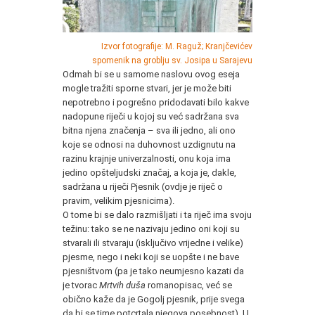
Izvor fotografije:
M. Raguž; Kranjčevićev
spomenik na groblju sv. Josipa u Sarajevu
Odmah bi se u samome naslovu ovog eseja
mogle tražiti sporne stvari, jer je može biti
nepotrebno i pogrešno pridodavati bilo kakve
nadopune riječi u kojoj su već sadržana sva
bitna njena značenja – sva ili jedno, ali ono
koje se odnosi na duhovnost uzdignutu na
razinu krajnje univerzalnosti, onu koja ima
jedino opšteljudski značaj, a koja je, dakle,
sadržana u riječi Pjesnik (ovdje je riječ o
pravim, velikim pjesnicima).
O tome bi se dalo razmišljati i ta riječ ima svoju
težinu: tako se ne nazivaju jedino oni koji su
stvarali ili stvaraju (isključivo vrijedne i velike)
pjesme, nego i neki koji se uopšte i ne bave
pjesništvom (pa je tako neumjesno kazati da
je tvorac
Mrtvih duša
romanopisac, već se
obično kaže da je Gogolj pjesnik, prije svega
da bi se time potcrtala njegova posebnost). U