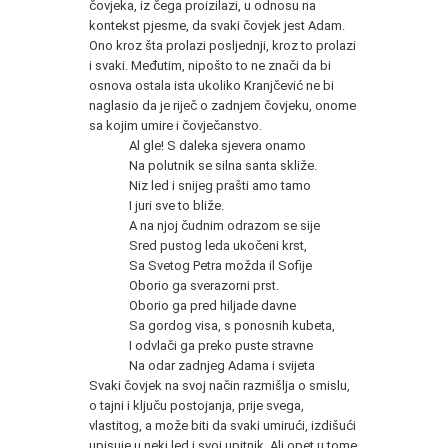
čovjeka, iz čega proizilazi, u odnosu na
kontekst pjesme, da svaki čovjek jest Adam.
Ono kroz šta prolazi posljednji, kroz to prolazi
i svaki. Međutim, nipošto to ne znači da bi
osnova ostala ista ukoliko Kranjčević ne bi
naglasio da je riječ o zadnjem čovjeku, onome
sa kojim umire i čovječanstvo.
Al gle! S daleka sjevera onamo
Na polutnik se silna santa skliže.
Niz led i snijeg prašti amo tamo
I juri sve to bliže.
A na njoj čudnim odrazom se sije
Sred pustog leda ukočeni krst,
Sa Svetog Petra možda il Sofije
Oborio ga sverazorni prst.
Oborio ga pred hiljade davne
Sa gordog visa, s ponosnih kubeta,
I odvlači ga preko puste stravne
Na odar zadnjeg Adama i svijeta
Svaki čovjek na svoj način razmišlja o smislu,
o tajni i ključu postojanja, prije svega,
vlastitog, a može biti da svaki umirući, izdišući
upisuje u neki led i svoj upitnik. Ali opet u tome