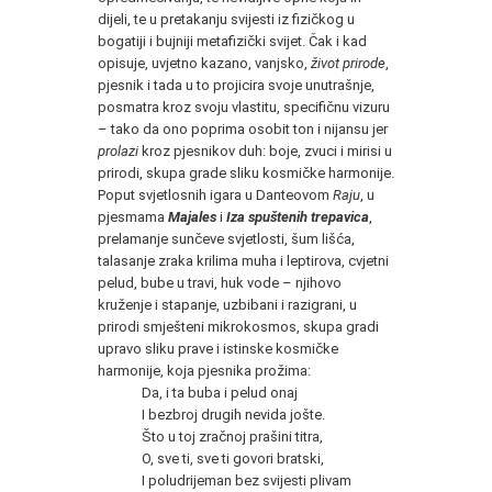
dijeli, te u pretakanju svijesti iz fizičkog u
bogatiji i bujniji metafizički svijet. Čak i kad
opisuje, uvjetno kazano, vanjsko,
život prirode
,
pjesnik i tada u to projicira svoje unutrašnje,
posmatra kroz svoju vlastitu, specifičnu vizuru
– tako da ono poprima osobit ton i nijansu jer
prolazi
kroz pjesnikov duh: boje, zvuci i mirisi u
prirodi, skupa grade sliku kosmičke harmonije.
Poput svjetlosnih igara u Danteovom
Raju
, u
pjesmama
Majales
i
Iza spuštenih trepavica
,
prelamanje sunčeve svjetlosti, šum lišća,
talasanje zraka krilima muha i leptirova, cvjetni
pelud, bube u travi, huk vode – njihovo
kruženje i stapanje, uzbibani i razigrani, u
prirodi smješteni mikrokosmos, skupa gradi
upravo sliku prave i istinske kosmičke
harmonije, koja pjesnika prožima:
Da, i ta buba i pelud onaj
I bezbroj drugih nevida jošte.
Što u toj zračnoj prašini titra,
O, sve ti, sve ti govori bratski,
I poludrijeman bez svijesti plivam