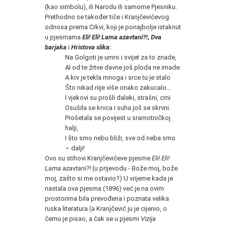
(kao simbolu), ili Narodu ili samome Pjesniku.
Prethodno se također tiče i Kranjčevićevog
odnosa prema Crkvi, koji je ponajbolje istaknut
u pjesmama
Eli! Eli! Lama azavtani?!
,
Dva
barjaka
i
Hristova slika
:
Na Golgoti je umro i svijet za to znade,
Al od te žrtve davne još ploda ne imade.
A krv je tekla mnoga i srce tu je stalo
Što nikad nije više onako zakucalo...
I vjekovi su prošli daleki, strašni, crni
Osušila se krvca i suha još se skrvni.
Prošetala se povijest u sramotničkoj
halji,
I što smo nebu bliži, sve od neba smo
– dalji!
Ovo su stihovi Kranjčevićeve pjesme
Eli! Eli!
Lama azavtani?!
(u prijevodu - Bože moj, bože
moj, zašto si me ostavio?) U vrijeme kada je
nastala ova pjesma (1896) već je na ovim
prostorima bila prevođena i poznata velika
ruska literatura (a Kranjčević ju je cijenio, o
čemu je pisao, a čak se u pjesmi
Vizija