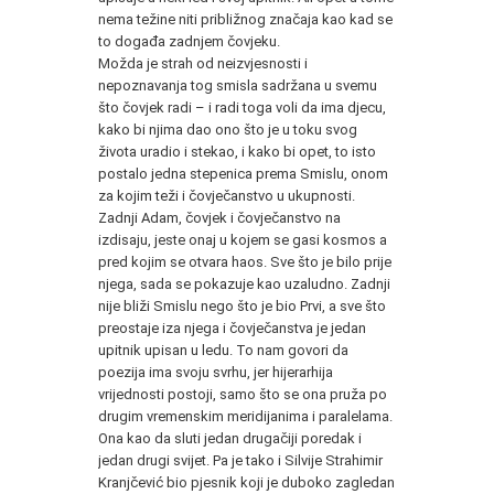
nema težine niti približnog značaja kao kad se
to događa zadnjem čovjeku.
Možda je strah od neizvjesnosti i
nepoznavanja tog smisla sadržana u svemu
što čovjek radi – i radi toga voli da ima djecu,
kako bi njima dao ono što je u toku svog
života uradio i stekao, i kako bi opet, to isto
postalo jedna stepenica prema Smislu, onom
za kojim teži i čovječanstvo u ukupnosti.
Zadnji Adam, čovjek i čovječanstvo na
izdisaju, jeste onaj u kojem se gasi kosmos a
pred kojim se otvara haos. Sve što je bilo prije
njega, sada se pokazuje kao uzaludno. Zadnji
nije bliži Smislu nego što je bio Prvi, a sve što
preostaje iza njega i čovječanstva je jedan
upitnik upisan u ledu. To nam govori da
poezija ima svoju svrhu, jer hijerarhija
vrijednosti postoji, samo što se ona pruža po
drugim vremenskim meridijanima i paralelama.
Ona kao da sluti jedan drugačiji poredak i
jedan drugi svijet. Pa je tako i Silvije Strahimir
Kranjčević bio pjesnik koji je duboko zagledan