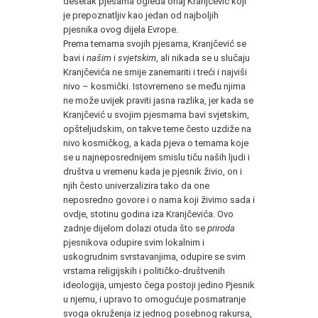
desetak pjesama ogleda onaj Kranjčević koji
je prepoznatljiv kao jedan od najboljih
pjesnika ovog dijela Evrope.
Prema temama svojih pjesama, Kranjčević se
bavi i
našim
i
svjetskim
, ali nikada se u slučaju
Kranjčevića ne smije zanemariti i treći i najviši
nivo – kosmički. Istovremeno se među njima
ne može uvijek praviti jasna razlika, jer kada se
Kranjčević u svojim pjesmama bavi svjetskim,
opšteljudskim, on takve teme često uzdiže na
nivo kosmičkog, a kada pjeva o temama koje
se u najneposrednijem smislu tiču naših ljudi i
društva u vremenu kada je pjesnik živio, on i
njih često univerzalizira tako da one
neposredno govore i o nama koji živimo sada i
ovdje, stotinu godina iza Kranjčevića. Ovo
zadnje dijelom dolazi otuda što se
priroda
pjesnikova odupire svim lokalnim i
uskogrudnim svrstavanjima, odupire se svim
vrstama religijskih i političko-društvenih
ideologija, umjesto čega postoji jedino Pjesnik
u njemu, i upravo to omogućuje posmatranje
svoga okruženja iz jednog posebnog rakursa,