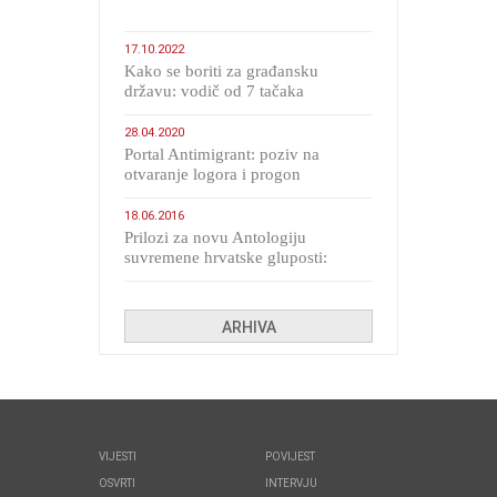
17.10.2022
Kako se boriti za građansku
državu: vodič od 7 tačaka
28.04.2020
Portal Antimigrant: poziv na
otvaranje logora i progon
migranata poput bijesnih kerova
18.06.2016
Prilozi za novu Antologiju
suvremene hrvatske gluposti:
Kolinda i ekipa o navijačkim
huliganima
ARHIVA
VIJESTI
POVIJEST
OSVRTI
INTERVJU