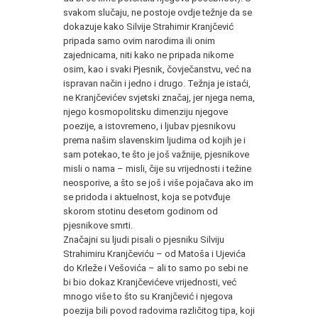
svakom slučaju, ne postoje ovdje težnje da se
dokazuje kako Silvije Strahimir Kranjčević
pripada samo ovim narodima ili onim
zajednicama, niti kako ne pripada nikome
osim, kao i svaki Pjesnik, čovječanstvu, već na
ispravan način i jedno i drugo. Težnja je istaći,
ne Kranjčevićev svjetski značaj, jer njega nema,
njego kosmopolitsku dimenziju njegove
poezije, a istovremeno, i ljubav pjesnikovu
prema našim slavenskim ljudima od kojih je i
sam potekao, te što je još važnije, pjesnikove
misli o nama – misli, čije su vrijednosti i težine
neosporive, a što se još i više pojačava ako im
se pridoda i aktuelnost, koja se potvđuje
skorom stotinu desetom godinom od
pjesnikove smrti.
Značajni su ljudi pisali o pjesniku Silviju
Strahimiru Kranjčeviću – od Matoša i Ujevića
do Krleže i Vešovića – ali to samo po sebi ne
bi bio dokaz Kranjčevićeve vrijednosti, već
mnogo više to što su Kranjčević i njegova
poezija bili povod radovima različitog tipa, koji