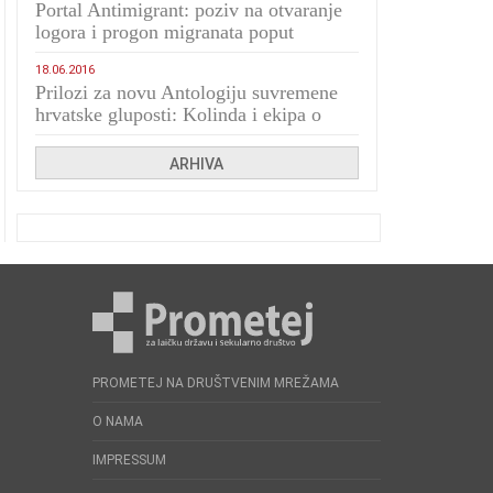
Portal Antimigrant: poziv na otvaranje
logora i progon migranata poput
bijesnih kerova
18.06.2016
Prilozi za novu Antologiju suvremene
hrvatske gluposti: Kolinda i ekipa o
navijačkim huliganima
ARHIVA
PROMETEJ NA DRUŠTVENIM MREŽAMA
O NAMA
IMPRESSUM