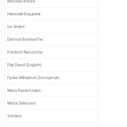
Miroslav Krleža
Никола́й Бердя́ев
Ivo Andrić
Dietrich Bonhoeffer
Friedrich Nietzsche
Filip David (English)
Fjodor Mihailovič Dostojevski
Nikos Kazantzakis
Meša Selimović
Voltaire