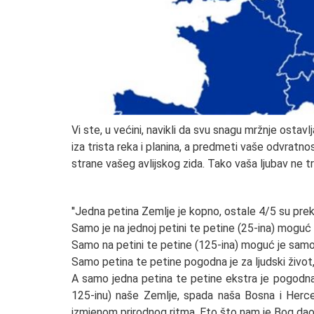
Vi ste, u većini, navikli da svu snagu mržnje ostav
iza trista reka i planina, a predmeti vaše odvratnos
strane vašeg avlijskog zida. Tako vaša ljubav ne tr
''Jedna petina Zemlje je kopno, ostale 4/5 su pre
Samo je na jednoj petini te petine (25-ina) moguć l
Samo na petini te petine (125-ina) moguć je samo 
Samo petina te petine pogodna je za ljudski život
A samo jedna petina te petine ekstra je pogodna 
125-inu) naše Zemlje, spada naša Bosna i Herceg
izmjenom prirodnog ritma. Eto što nam je Bog dao, 