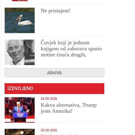
Ne pristajem!
Čovjek koji je jednom
knjigom od zaborava spasio
stotine tisuća drugih,
prokletih i uništenih
ARHIVA
IZDVOJENO
02.08.2026
Kakva alternativa, Trump
jeste Amerika!
02.08.2026