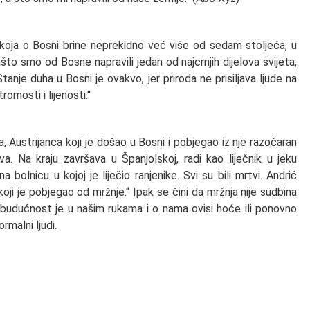
e koja o Bosni brine neprekidno već više od sedam stoljeća, u
to smo od Bosne napravili jedan od najcrnjih dijelova svijeta,
anje duha u Bosni je ovakvo, jer priroda ne prisiljava ljude na
omosti i lijenosti.''
ustrijanca koji je došao u Bosni i pobjegao iz nje razočaran
 Na kraju završava u Španjolskoj, radi kao liječnik u jeku
bolnicu u kojoj je liječio ranjenike. Svi su bili mrtvi. Andrić
oji je pobjegao od mržnje.“ Ipak se čini da mržnja nije sudbina
i budućnost je u našim rukama i o nama ovisi hoće ili ponovno
ormalni ljudi.