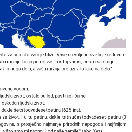
ljate za ono što vam je blizu. Vaše su voljene svetinje redovno
ti i mržnje tu su pored vas, u istoj varoši, često sa druge
aži mnogo dela, a vaša mržnja prelazi vrlo lako na delo.''
krivene vodom.
judski život, ostalo su led, pustinje i šume.
oskudan ljudski život.
, dakle šetstodvadesetpetina (625-ina).
za život. I u tu petinu, dakle tritisućestodvadeset-petinu (3
ovina, s prosječno najmanje prirodnih nepogoda i najfinijom
a što smo mi napravili od naše zemlje.'' (Abc Xyz)