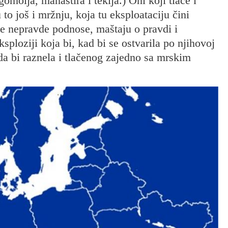
molja, manastira i tekija.) Oni koji tlače i
to još i mržnju, koja tu eksploataciju čini
 te nepravde podnose, maštaju o pravdi i
sploziji koja bi, kad bi se ostvarila po njihovoj
 da bi raznela i tlačenog zajedno sa mrskim