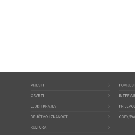
VIJESTI
POVIJES
OSVRTI
INTERVJ
LJUDI I KRAJEVI
PRIJEVOD
DRUŠTVO I ZNANOST
COPY/PA
KULTURA