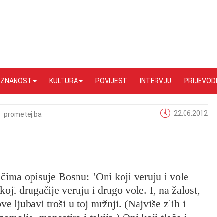
I ZNANOST
KULTURA
POVIJEST
INTERVJU
PRIJEVODI
22.06.2012
prometej.ba
čima opisuje Bosnu: ''Oni koji veruju i vole
oji drugačije veruju i drugo vole. I, na žalost,
ve ljubavi troši u toj mržnji. (Najviše zlih i