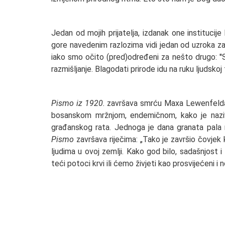
Jedan od mojih prijatelja, izdanak one institucij
gore navedenim razlozima vidi jedan od uzroka zaš
iako smo očito (pred)određeni za nešto drugo: ''St
razmišljanje. Blagodati prirode idu na ruku ljudskoj tr
Pismo iz 1920.
završava smrću Maxa Lewenfelda, A
bosanskom mržnjom, endemičnom, kako je naziva.
građanskog rata. Jednoga je dana granata pala na 
Pismo
završava riječima: „Tako je završio čovjek k
ljudima u ovoj zemlji. Kako god bilo, sadašnjost 
teći potoci krvi ili ćemo živjeti kao prosvijećeni i n