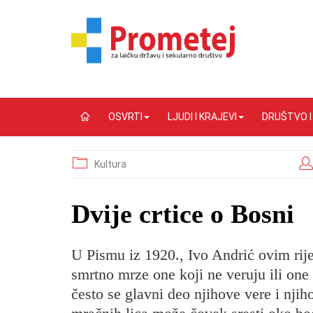
OSVRTI
LJUDI I KRAJEVI
DRUŠTVO 
Kultura
Dvije crtice o Bosni
U Pismu iz 1920., Ivo Andrić ovim rije
smrtno mrze one koji ne veruju ili one k
često se glavni deo njihove vere i njiho