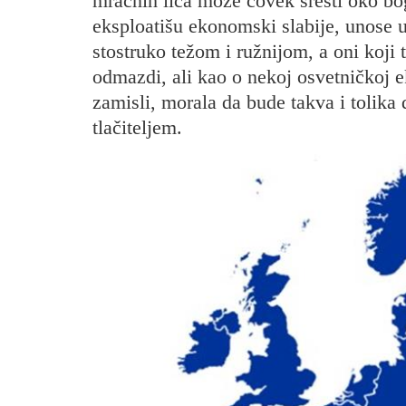
mračnih lica može čovek sresti oko bogo
eksploatišu ekonomski slabije, unose u 
stostruko težom i ružnijom, a oni koji
odmazdi, ali kao o nekoj osvetničkoj ek
zamisli, morala da bude takva i tolika
tlačiteljem.