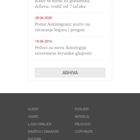
Kako se boriti za građansku
državu: vodič od 7 tačaka
28.04.2020
Portal Antimigrant: poziv na
otvaranje logora i progon
migranata poput bijesnih kerova
18.06.2016
Prilozi za novu Antologiju
suvremene hrvatske gluposti:
Kolinda i ekipa o navijačkim
huliganima
ARHIVA
VIJESTI
POVIJEST
OSVRTI
INTERVJU
LJUDI I KRAJEVI
PRIJEVODI
DRUŠTVO I ZNANOST
COPY/PASTE
KULTURA