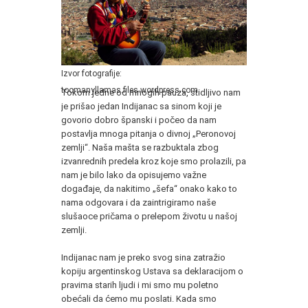
Izvor fotografije:
toomanyllamas.files.wordpress.com
Tokom jedne od mnogih pauza, stidljivo nam
je prišao jedan Indijanac sa sinom koji je
govorio dobro španski i počeo da nam
postavlja mnoga pitanja o divnoj „Peronovoj
zemlji“. Naša mašta se razbuktala zbog
izvanrednih predela kroz koje smo prolazili, pa
nam je bilo lako da opisujemo važne
događaje, da nakitimo „šefa“ onako kako to
nama odgovara i da zaintrigiramo naše
slušaoce pričama o prelepom životu u našoj
zemlji.
Indijanac nam je preko svog sina zatražio
kopiju argentinskog Ustava sa deklaracijom o
pravima starih ljudi i mi smo mu poletno
obećali da ćemo mu poslati. Kada smo