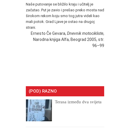
Naše putovanje se bližilo kraju i učitelj je
zaćutao. Put je zavio i prešao preko mosta nad
širokom rekom koju smo tog jutra videli kao
mali potok. Grad Ljave je ostao na drugoj
strani.
Ernesto Če Gevara,
Dnevnik motocikliste
,
Narodna knjiga Alfa, Beograd 2005, str.
96–99
(POD) RAZNO
Terasa između dva svijeta