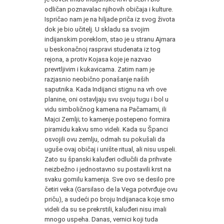
odličan poznavalac njihovih običaja i kulture.
Ispričao nam je na hiljade priča iz svog života
dok je bio učitelj. U skladu sa svojim
indijanskim poreklom, stao je u stranu Ajmara
u beskonačnoj raspravi studenata iz tog
rejona, a protiv Kojasa koje je nazvao
prevrtljivim i kukavicama. Zatim nam je
razjasnio neobično ponašanje naših
saputnika. Kada Indijanci stignu na vrh ove
planine, oni ostavljaju svu svoju tugu i bol u
vidu simboličnog kamena na Pačamami, ili
Majci Zemlji; to kamenje postepeno formira
piramidu kakvu smo videli. Kada su Španci
osvojili ovu zemlju, odmah su pokušali da
uguše ovaj običaj i unište ritual, ali nisu uspeli.
Zato su španski kaluđeri odlučili da prihvate
neizbežno i jednostavno su postavili krst na
svaku gomilu kamenja. Sve ovo se desilo pre
četiri veka (Garsilaso de la Vega potvrđuje ovu
priču), a sudeći po broju Indijanaca koje smo
videli da su se prekrstili, kaluđeri nisu imali
mnogo uspeha. Danas, vernici koji tuda