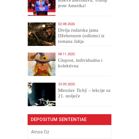
jeste Amerika!
02.08.2026
Divlja rudarska jama
Džehennem (odlomci iz
romana Jahja
Veličanstveni)
08.11.2025
Glupost, individualna i
kolektivna
23.09.2025
Miroslav Tichý – lekcije za
21. stoljeće
DEPOSITUM SENTENTIAE
Amos Oz