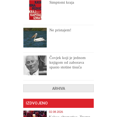
Simptomi kraja
Ne pristajem!
Čovjek koji je jednom
knjigom od zaborava
spasio stotine tisuća
drugih, prokletih i
uništenih
ARHIVA
IZDVOJENO
02.08.2026
Kakva alternativa, Trump