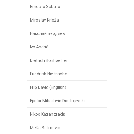
Ernesto Sabato
Miroslav Krleža
Никола́й Бердя́ев
Ivo Andrić
Dietrich Bonhoeffer
Friedrich Nietzsche
Filip David (English)
Fjodor Mihailovič Dostojevski
Nikos Kazantzakis
Meša Selimović