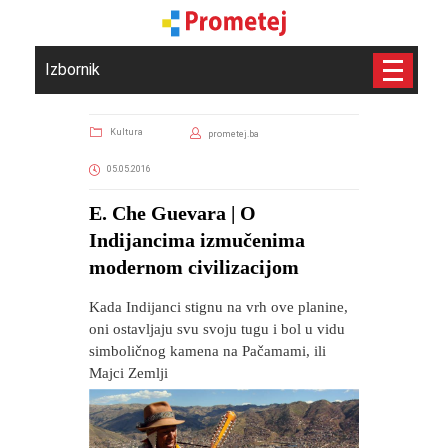
Izbornik
Kultura
prometej.ba
05.05.2016
E. Che Guevara | O
Indijancima izmučenima
modernom civilizacijom
Kada Indijanci stignu na vrh ove planine,
oni ostavljaju svu svoju tugu i bol u vidu
simboličnog kamena na Pačamami, ili
Majci Zemlji