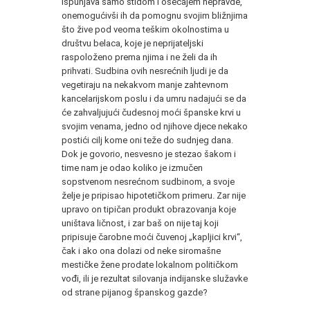
ispunjava samo stidom i osećajem nepravde,
onemogućivši ih da pomognu svojim bližnjima
što žive pod veoma teškim okolnostima u
društvu belaca, koje je neprijateljski
raspoloženo prema njima i ne želi da ih
prihvati. Sudbina ovih nesrećnih ljudi je da
vegetiraju na nekakvom manje zahtevnom
kancelarijskom poslu i da umru nadajući se da
će zahvaljujući čudesnoj moći španske krvi u
svojim venama, jedno od njihove djece nekako
postići cilj kome oni teže do sudnjeg dana.
Dok je govorio, nesvesno je stezao šakom i
time nam je odao koliko je izmučen
sopstvenom nesrećnom sudbinom, a svoje
želje je pripisao hipotetičkom primeru. Zar nije
upravo on tipičan produkt obrazovanja koje
uništava ličnost, i zar baš on nije taj koji
pripisuje čarobne moći čuvenoj „kapljici krvi“,
čak i ako ona dolazi od neke siromašne
mestičke žene prodate lokalnom političkom
vođi, ili je rezultat silovanja indijanske služavke
od strane pijanog španskog gazde?