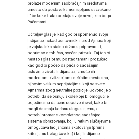
prolaze modernim saobraćajnim sredstvima,
umesto da postave kamen ispljunu sažvakano
lišće koke i tako predaju svoje nevolje na brigu
Pačamami.
Učiteljev glas je, kad god bi spomenuo svoje
Indijance, nekad buntovnički narod Ajmara koji
je vojsku Inka stalno držao u pripravnosti,
poprimao neobičan, svečan prizvuk. Taj ton bi
nestao i glas bi mu postao taman i prozukao
kad god bi počeo da priča o sadašnjim
uslovima života Indijanaca, izmučenih
modernom civilizacijom i nečistim mesticima,
njihovim velikim neprijateljima, koji se svete
Ajmarima zbog neutralne pozicije. Govorio je o
potrebi da se osnuju škole koje bi omogućile
pojedincima da cene sopstveni svet, kako bi
mogli da imaju korisnu ulogu u njemu; o
potrebi promene kompletnog sadašnjeg
sistema obrazovanja, koji u retkim slučajevima
omogućava Indijancima školovanje (prema
kriterijumu belog čoveka) i koji Indijance