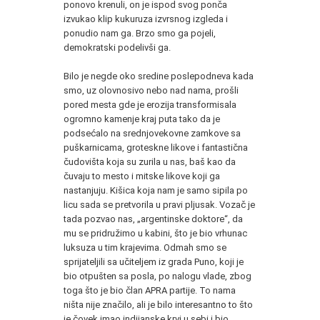
ponovo krenuli, on je ispod svog ponča
izvukao klip kukuruza izvrsnog izgleda i
ponudio nam ga. Brzo smo ga pojeli,
demokratski podelivši ga.
Bilo je negde oko sredine poslepodneva kada
smo, uz olovnosivo nebo nad nama, prošli
pored mesta gde je erozija transformisala
ogromno kamenje kraj puta tako da je
podsećalo na srednjovekovne zamkove sa
puškarnicama, groteskne likove i fantastična
čudovišta koja su zurila u nas, baš kao da
čuvaju to mesto i mitske likove koji ga
nastanjuju. Kišica koja nam je samo sipila po
licu sada se pretvorila u pravi pljusak. Vozač je
tada pozvao nas, „argentinske doktore“, da
mu se pridružimo u kabini, što je bio vrhunac
luksuza u tim krajevima. Odmah smo se
sprijateljili sa učiteljem iz grada Puno, koji je
bio otpušten sa posla, po nalogu vlade, zbog
toga što je bio član APRA partije. To nama
ništa nije značilo, ali je bilo interesantno to što
je čovek imao indijanske krvi u sebi i bio