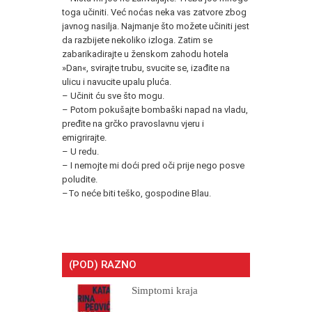
toga učiniti. Već noćas neka vas zatvore zbog
javnog nasilja. Najmanje što možete učiniti jest
da razbijete nekoliko izloga. Zatim se
zabarikadirajte u ženskom zahodu hotela
»Dan«, svirajte trubu, svucite se, izađite na
ulicu i navucite upalu pluća.
– Učinit ću sve što mogu.
– Potom pokušajte bombaški napad na vladu,
pređite na grčko pravoslavnu vjeru i
emigrirajte.
– U redu.
– I nemojte mi doći pred oči prije nego posve
poludite.
–To neće biti teško, gospodine Blau.
(POD) RAZNO
Simptomi kraja