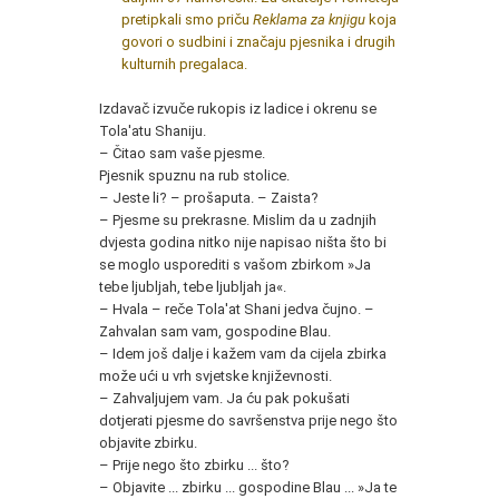
pretipkali smo priču
Reklama za knjigu
koja
govori o sudbini i značaju pjesnika i drugih
kulturnih pregalaca.
Izdavač izvuče rukopis iz ladice i okrenu se
Tola'atu Shaniju.
– Čitao sam vaše pjesme.
Pjesnik spuznu na rub stolice.
– Jeste li? – prošaputa. – Zaista?
– Pjesme su prekrasne. Mislim da u zadnjih
dvjesta godina nitko nije napisao ništa što bi
se moglo usporediti s vašom zbirkom »Ja
tebe ljubljah, tebe ljubljah ja«.
– Hvala – reče Tola'at Shani jedva čujno. –
Zahvalan sam vam, gospodine Blau.
– Idem još dalje i kažem vam da cijela zbirka
može ući u vrh svjetske književnosti.
– Zahvaljujem vam. Ja ću pak pokušati
dotjerati pjesme do savršenstva prije nego što
objavite zbirku.
– Prije nego što zbirku ... što?
– Objavite ... zbirku ... gospodine Blau ... »Ja te