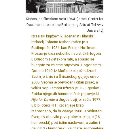
Kishon, na filmskom setu 1964. (Israeli Center for
Documentation of the Performing Arts at Tel Aviv
University)
Izraelski književnik, scenarist i filmski
redatelj Ephraim Kishon rođen je u
Budimpešti 1924. kao Ferenz Hoffman.
Prošao je kroz nekoliko nacističkih logora
u Drugom svjetskom ratu, a spasio se
bijegom za vrijeme prijevoza u logor smrti.
Godine 1949. iz Mađarske bježi u Izrael.
Zatim je živio i u Švicarskoj, gdje je umro
2005. Veoma je prevođen i čitan pisac, a
veliku popularnost uživao je i u Jugoslaviji.
Zbirka njegovih humorističnih pripovjetki
Nije fer, Davide
u Jugoslaviji je izašla 1977.
u biblioteci HIT i izdanje je brzo
rasprodano, da bi
Znanje
1986. u biblioteci
EvergriN objavilo prvu polovicu knjige (36
humoreski) pod istim naslovom, a zatim i
daljnih 37 humoreski. Za čitatelje Prometeja