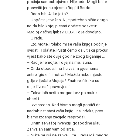
počinja samoubojstvo«. Nije loše. Mogli biste
posvetiti jednu pjesmu Brigitti Bardot.
– Rado bih. A tko je to?
– Uopće nije važno. Nije potrebno ništa drugo
no da bilo kojoj pjesmi dodate posvetu:
»Mojoj vječnoj ljubavi B.B.«. To je dovoljno.
– U redu.
– Eto, vidite. Polako mi se vaša knjiga počinje
sviđati, Tola'ate! Pustit ćemo da u tisku procuri
vijest kako ste dvije godine zbog bigamije ...
– Radije nemojte. To je, naime, istina.
– Onda otpada. Ima li u vašim pjesmama
antireligioznih motiva? Možda neko mjesto
gdje vrijeđate Mojsija? Znate već kako su
osjetljivi naši pravovjerni.
– Takvo bih nešto mogao bez po muke
ubaciti.
– Izvanredno. Kad bismo mogli postići da
nadrabinat stavi vašu knjigu na indeks, prvo
bismo izdanje zacijelo rasprodali.
– Divim se vašoj invenciji, gospodine Blau.
Zahvalan sam vam od srca.
– Ništa mi još ne zahvaljujte. Treba još mnogo