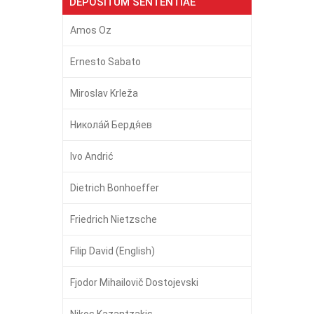
DEPOSITUM SENTENTIAE
Amos Oz
Ernesto Sabato
Miroslav Krleža
Никола́й Бердя́ев
Ivo Andrić
Dietrich Bonhoeffer
Friedrich Nietzsche
Filip David (English)
Fjodor Mihailovič Dostojevski
Nikos Kazantzakis