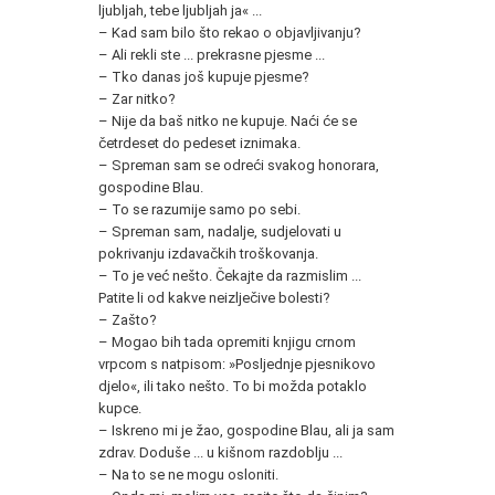
ljubljah, tebe ljubljah ja« ...
– Kad sam bilo što rekao o objavljivanju?
– Ali rekli ste ... prekrasne pjesme ...
– Tko danas još kupuje pjesme?
– Zar nitko?
– Nije da baš nitko ne kupuje. Naći će se
četrdeset do pedeset iznimaka.
– Spreman sam se odreći svakog honorara,
gospodine Blau.
– To se razumije samo po sebi.
– Spreman sam, nadalje, sudjelovati u
pokrivanju izdavačkih troškovanja.
– To je već nešto. Čekajte da razmislim ...
Patite li od kakve neizlječive bolesti?
– Zašto?
– Mogao bih tada opremiti knjigu crnom
vrpcom s natpisom: »Posljednje pjesnikovo
djelo«, ili tako nešto. To bi možda potaklo
kupce.
– Iskreno mi je žao, gospodine Blau, ali ja sam
zdrav. Doduše ... u kišnom razdoblju ...
– Na to se ne mogu osloniti.