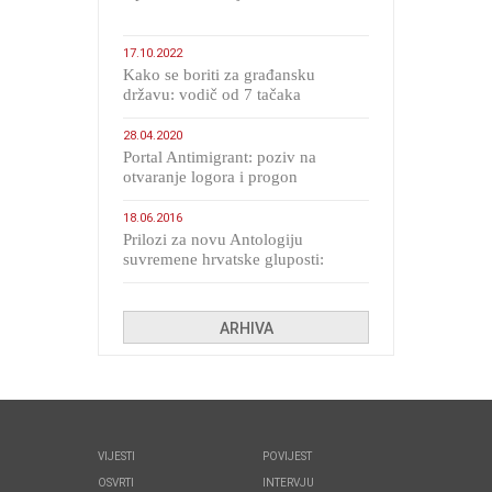
17.10.2022
Kako se boriti za građansku
državu: vodič od 7 tačaka
28.04.2020
Portal Antimigrant: poziv na
otvaranje logora i progon
migranata poput bijesnih kerova
18.06.2016
Prilozi za novu Antologiju
suvremene hrvatske gluposti:
Kolinda i ekipa o navijačkim
huliganima
ARHIVA
VIJESTI
POVIJEST
OSVRTI
INTERVJU