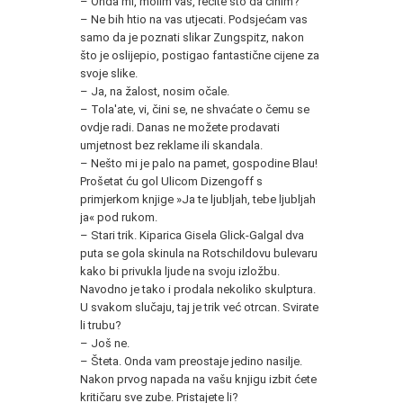
– Onda mi, molim vas, recite što da činim?
– Ne bih htio na vas utjecati. Podsjećam vas
samo da je poznati slikar Zungspitz, nakon
što je oslijepio, postigao fantastične cijene za
svoje slike.
– Ja, na žalost, nosim očale.
– Tola'ate, vi, čini se, ne shvaćate o čemu se
ovdje radi. Danas ne možete prodavati
umjetnost bez reklame ili skandala.
– Nešto mi je palo na pamet, gospodine Blau!
Prošetat ću gol Ulicom Dizengoff s
primjerkom knjige »Ja te ljubljah, tebe ljubljah
ja« pod rukom.
– Stari trik. Kiparica Gisela Glick-Galgal dva
puta se gola skinula na Rotschildovu bulevaru
kako bi privukla ljude na svoju izložbu.
Navodno je tako i prodala nekoliko skulptura.
U svakom slučaju, taj je trik već otrcan. Svirate
li trubu?
– Još ne.
– Šteta. Onda vam preostaje jedino nasilje.
Nakon prvog napada na vašu knjigu izbit ćete
kritičaru sve zube. Pristajete li?