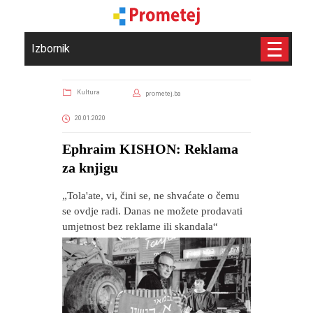
Izbornik
Kultura
prometej.ba
20.01.2020
Ephraim KISHON: Reklama
za knjigu
„Tola'ate, vi, čini se, ne shvaćate o čemu
se ovdje radi. Danas ne možete prodavati
umjetnost bez reklame ili skandala“