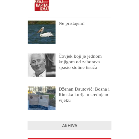
Ne pristajem!
Čovjek koji je jednom
knjigom od zaborava
spasio stotine tisuća
drugih, prokletih i
uništenih
Dženan Dautović: Bosna i
Rimska kurija u srednjem
vijeku
ARHIVA