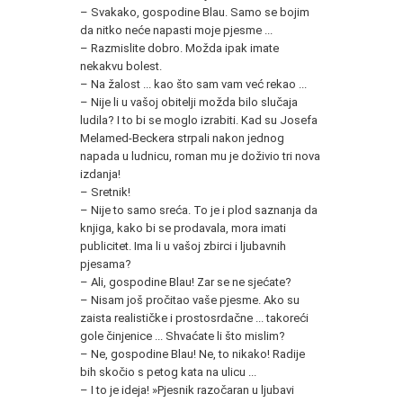
– Svakako, gospodine Blau. Samo se bojim
da nitko neće napasti moje pjesme ...
– Razmislite dobro. Možda ipak imate
nekakvu bolest.
– Na žalost ... kao što sam vam već rekao ...
– Nije li u vašoj obitelji možda bilo slučaja
ludila? I to bi se moglo izrabiti. Kad su Josefa
Melamed-Beckera strpali nakon jednog
napada u ludnicu, roman mu je doživio tri nova
izdanja!
– Sretnik!
– Nije to samo sreća. To je i plod saznanja da
knjiga, kako bi se prodavala, mora imati
publicitet. Ima li u vašoj zbirci i ljubavnih
pjesama?
– Ali, gospodine Blau! Zar se ne sjećate?
– Nisam još pročitao vaše pjesme. Ako su
zaista realističke i prostosrdačne ... takoreći
gole činjenice ... Shvaćate li što mislim?
– Ne, gospodine Blau! Ne, to nikako! Radije
bih skočio s petog kata na ulicu ...
– I to je ideja! »Pjesnik razočaran u ljubavi