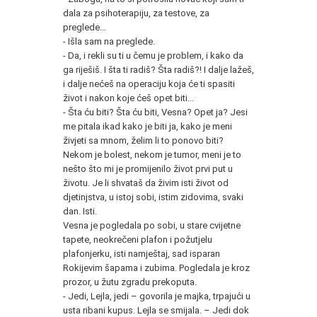
dala za psihoterapiju, za testove, za
preglede...
- Išla sam na preglede.
- Da, i rekli su ti u čemu je problem, i kako da
ga riješiš. I šta ti radiš? Šta radiš?! I dalje lažeš,
i dalje nećeš na operaciju koja će ti spasiti
život i nakon koje ćeš opet biti...
- Šta ću biti? Šta ću biti, Vesna? Opet ja? Jesi
me pitala ikad kako je biti ja, kako je meni
živjeti sa mnom, želim li to ponovo biti?
Nekom je bolest, nekom je tumor, meni je to
nešto što mi je promijenilo život prvi put u
životu. Je li shvataš da živim isti život od
djetinjstva, u istoj sobi, istim zidovima, svaki
dan. Isti.
Vesna je pogledala po sobi, u stare cvijetne
tapete, neokrečeni plafon i požutjelu
plafonjerku, isti namještaj, sad isparan
Rokijevim šapama i zubima. Pogledala je kroz
prozor, u žutu zgradu prekoputa.
- Jedi, Lejla, jedi – govorila je majka, trpajući u
usta ribani kupus. Lejla se smijala. – Jedi dok