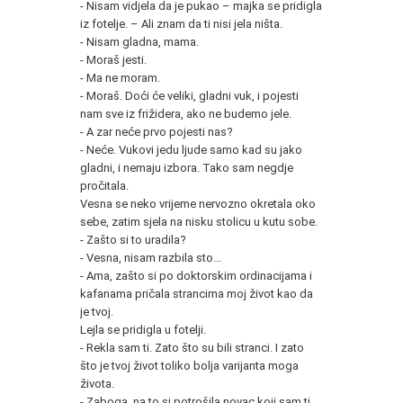
- Nisam vidjela da je pukao – majka se pridigla
iz fotelje. – Ali znam da ti nisi jela ništa.
- Nisam gladna, mama.
- Moraš jesti.
- Ma ne moram.
- Moraš. Doći će veliki, gladni vuk, i pojesti
nam sve iz frižidera, ako ne budemo jele.
- A zar neće prvo pojesti nas?
- Neće. Vukovi jedu ljude samo kad su jako
gladni, i nemaju izbora. Tako sam negdje
pročitala.
Vesna se neko vrijeme nervozno okretala oko
sebe, zatim sjela na nisku stolicu u kutu sobe.
- Zašto si to uradila?
- Vesna, nisam razbila sto...
- Ama, zašto si po doktorskim ordinacijama i
kafanama pričala strancima moj život kao da
je tvoj.
Lejla se pridigla u fotelji.
- Rekla sam ti. Zato što su bili stranci. I zato
što je tvoj život toliko bolja varijanta moga
života.
- Zaboga, na to si potrošila novac koji sam ti