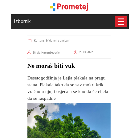
Izbornik
Kultura,
Evidencija otpisanih
29.04.2022
Dijala Hasanbegović
​Ne moraš biti vuk
Desetogodišnja je Lejla plakala na pragu
stana. Plakala tako da se sav mokri krik
vraćao u nju, i osjećala se kao da će cijela
da se raspadne