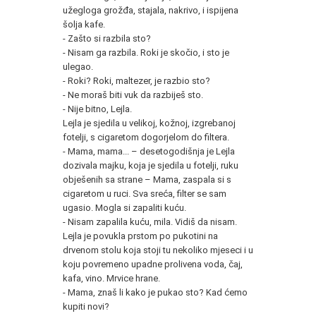
užegloga grožđa, stajala, nakrivo, i ispijena
šolja kafe.
- Zašto si razbila sto?
- Nisam ga razbila. Roki je skočio, i sto je
ulegao.
- Roki? Roki, maltezer, je razbio sto?
- Ne moraš biti vuk da razbiješ sto.
- Nije bitno, Lejla.
Lejla je sjedila u velikoj, kožnoj, izgrebanoj
fotelji, s cigaretom dogorjelom do filtera.
- Mama, mama... – desetogodišnja je Lejla
dozivala majku, koja je sjedila u fotelji, ruku
obješenih sa strane – Mama, zaspala si s
cigaretom u ruci. Sva sreća, filter se sam
ugasio. Mogla si zapaliti kuću.
- Nisam zapalila kuću, mila. Vidiš da nisam.
Lejla je povukla prstom po pukotini na
drvenom stolu koja stoji tu nekoliko mjeseci i u
koju povremeno upadne prolivena voda, čaj,
kafa, vino. Mrvice hrane.
- Mama, znaš li kako je pukao sto? Kad ćemo
kupiti novi?