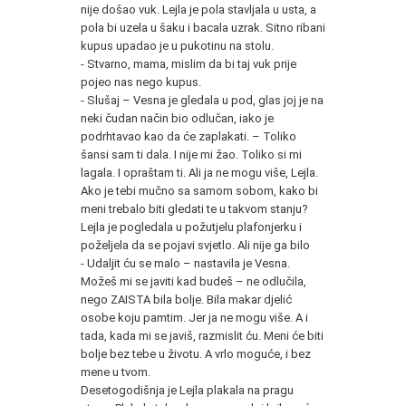
nije došao vuk. Lejla je pola stavljala u usta, a
pola bi uzela u šaku i bacala uzrak. Sitno ribani
kupus upadao je u pukotinu na stolu.
- Stvarno, mama, mislim da bi taj vuk prije
pojeo nas nego kupus.
- Slušaj – Vesna je gledala u pod, glas joj je na
neki čudan način bio odlučan, iako je
podrhtavao kao da će zaplakati. – Toliko
šansi sam ti dala. I nije mi žao. Toliko si mi
lagala. I opraštam ti. Ali ja ne mogu više, Lejla.
Ako je tebi mučno sa samom sobom, kako bi
meni trebalo biti gledati te u takvom stanju?
Lejla je pogledala u požutjelu plafonjerku i
poželjela da se pojavi svjetlo. Ali nije ga bilo
- Udaljit ću se malo – nastavila je Vesna.
Možeš mi se javiti kad budeš – ne odlučila,
nego ZAISTA bila bolje. Bila makar djelić
osobe koju pamtim. Jer ja ne mogu više. A i
tada, kada mi se javiš, razmislit ću. Meni će biti
bolje bez tebe u životu. A vrlo moguće, i bez
mene u tvom.
Desetogodišnja je Lejla plakala na pragu