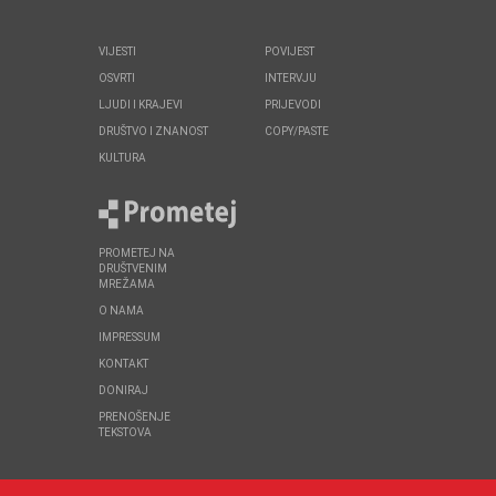
VIJESTI
POVIJEST
OSVRTI
INTERVJU
LJUDI I KRAJEVI
PRIJEVODI
DRUŠTVO I ZNANOST
COPY/PASTE
KULTURA
PROMETEJ NA
DRUŠTVENIM
MREŽAMA
O NAMA
IMPRESSUM
KONTAKT
DONIRAJ
PRENOŠENJE
TEKSTOVA