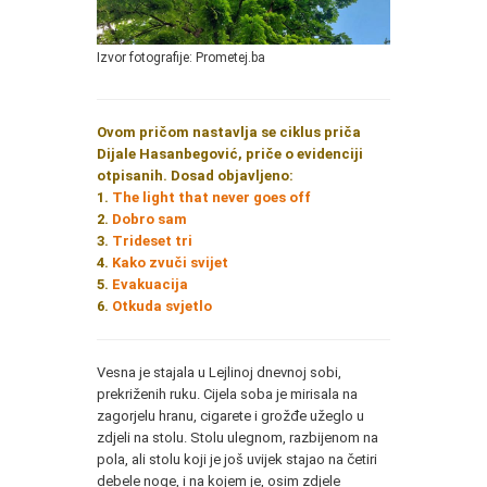
Izvor fotografije: Prometej.ba
Ovom pričom nastavlja se ciklus priča
Dijale Hasanbegović, priče o evidenciji
otpisanih. Dosad objavljeno:
1.
The light that never goes off
2.
Dobro sam
3.
Trideset tri
4.
Kako zvuči svijet
5.
Evakuacija
6.
Otkuda svjetlo
Vesna je stajala u Lejlinoj dnevnoj sobi,
prekriženih ruku. Cijela soba je mirisala na
zagorjelu hranu, cigarete i grožđe užeglo u
zdjeli na stolu. Stolu ulegnom, razbijenom na
pola, ali stolu koji je još uvijek stajao na četiri
debele noge, i na kojem je, osim zdjele