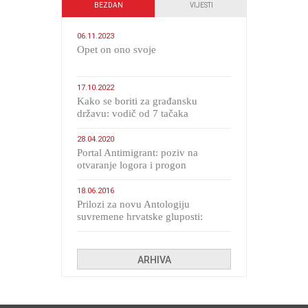
BEZDAN
VIJESTI
06.11.2023
​Opet on ono svoje
17.10.2022
Kako se boriti za građansku
državu: vodič od 7 tačaka
28.04.2020
Portal Antimigrant: poziv na
otvaranje logora i progon
migranata poput bijesnih kerova
18.06.2016
Prilozi za novu Antologiju
suvremene hrvatske gluposti:
Kolinda i ekipa o navijačkim
huliganima
ARHIVA