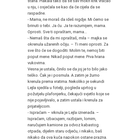
stana. Plakala tako da se sav mokri krik vraćao
u nju, i osjećala se kao da će cijela da se
raspadne.
- Mama, ne moraš da ideš nigdje. Mi ćemo se
brinuti o tebi. Ja ću. Ja te razumijem, mama.
Oprosti. Sve ti opraštam, mama...
- Nemaš šta da mi opraštaš, mila – majka se
okrenula užarenih očiju. – Ti meni oprosti. Za
sve što će se dogoditi. Molim te, nemoj biti
poput mene. Nikad poput mene. Prva hrana
vukovima.
Vesna je ustala, činilo se da joj je to bilo jako
teško. Čak je i posrnula. A zatim je žurno
krenula prema vratima. Nekoliko je sekundi
Lejla sjedila u fotelji, pogleda uprtog u
požutjelu plafonjerku, čekajući svjetlo koje se
nije pojavljivalo, a zatim ustala i krenula za
prijateljicom.
- Ispraćam – viknula je Lejla iznenada. –
Ispraćam, izbacujem, razbijam, lomim,
naručujem kamione za odvoz kabastog
otpada, dijelim staru odjeću, i nikako, baš
nikako da ova kuća napokon ostane prazna.