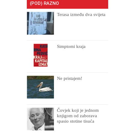
(POD) RAZNO
Terasa između dva svijeta
Simptomi kraja
Ne pristajem!
Čovjek koji je jednom
knjigom od zaborava
spasio stotine tisuća
drugih, prokletih i
uništenih