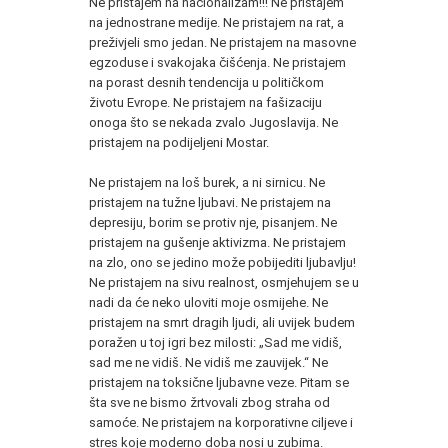
Ne pristajem na nacionalizam!!! Ne pristajem
na jednostrane medije. Ne pristajem na rat, a
preživjeli smo jedan. Ne pristajem na masovne
egzoduse i svakojaka čišćenja. Ne pristajem
na porast desnih tendencija u političkom
životu Evrope. Ne pristajem na fašizaciju
onoga što se nekada zvalo Jugoslavija. Ne
pristajem na podijeljeni Mostar.
Ne pristajem na loš burek, a ni sirnicu. Ne
pristajem na tužne ljubavi. Ne pristajem na
depresiju, borim se protiv nje, pisanjem. Ne
pristajem na gušenje aktivizma. Ne pristajem
na zlo, ono se jedino može pobijediti ljubavlju!
Ne pristajem na sivu realnost, osmjehujem se u
nadi da će neko uloviti moje osmijehe. Ne
pristajem na smrt dragih ljudi, ali uvijek budem
poražen u toj igri bez milosti: „Sad me vidiš,
sad me ne vidiš. Ne vidiš me zauvijek.“ Ne
pristajem na toksične ljubavne veze. Pitam se
šta sve ne bismo žrtvovali zbog straha od
samoće. Ne pristajem na korporativne ciljeve i
stres koje moderno doba nosi u zubima.