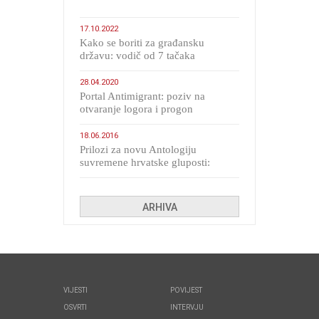
17.10.2022
Kako se boriti za građansku
državu: vodič od 7 tačaka
28.04.2020
Portal Antimigrant: poziv na
otvaranje logora i progon
migranata poput bijesnih kerova
18.06.2016
Prilozi za novu Antologiju
suvremene hrvatske gluposti:
Kolinda i ekipa o navijačkim
huliganima
ARHIVA
VIJESTI
POVIJEST
OSVRTI
INTERVJU