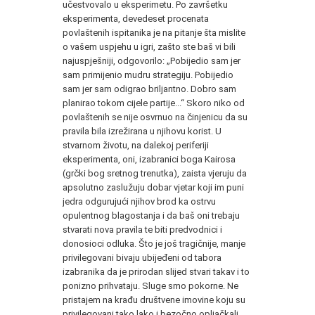
učestvovalo u eksperimetu. Po završetku
eksperimenta, devedeset procenata
povlaštenih ispitanika je na pitanje šta mislite
o vašem uspjehu u igri, zašto ste baš vi bili
najuspješniji, odgovorilo: „Pobijedio sam jer
sam primijenio mudru strategiju. Pobijedio
sam jer sam odigrao briljantno. Dobro sam
planirao tokom cijele partije...“ Skoro niko od
povlaštenih se nije osvrnuo na činjenicu da su
pravila bila izrežirana u njihovu korist. U
stvarnom životu, na dalekoj periferiji
eksperimenta, oni, izabranici boga Kairosa
(grčki bog sretnog trenutka), zaista vjeruju da
apsolutno zaslužuju dobar vjetar koji im puni
jedra odgurujući njihov brod ka ostrvu
opulentnog blagostanja i da baš oni trebaju
stvarati nova pravila te biti predvodnici i
donosioci odluka. Što je još tragičnije, manje
privilegovani bivaju ubijeđeni od tabora
izabranika da je prirodan slijed stvari takav i to
ponizno prihvataju. Sluge smo pokorne. Ne
pristajem na krađu društvene imovine koju su
privilegovani tako lako i bezočno opljačkali.