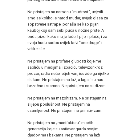
Ne pristajem na narodnu “mudrost“, uvjerili
smo se koliko je narod mudar, uvijek glasa za
sopstvene satrape, ponaša se kao pijani
kauboj koji sam sebi puca u nožne prste. A
onda pizdi kako mu je loše. I pije, i plače, i za
svoju hudu sudbu uvijek krivi “one druge“ i
velike sile.
Ne pristajem na profane gluposti koje me
sapliću u medijima, izbaciću televizor kroz
prozor, radio neće letjeti van, isuviše ga rijetko
slušam. Ne pristajem na laž, a lagali su nas
bezočno i sramno. Ne pristajem na sadizam.
Ne pristajem na mazohizam. Ne pristajem na
slijepu poslušnost. Ne pristajem na
usamljenost. Ne pristajem na primitivizam.
Ne pristajem na „manifakturu“ mladih
generacija koje su antiavangarda svojim
djedovima i bakama. Ne pristajem na laži