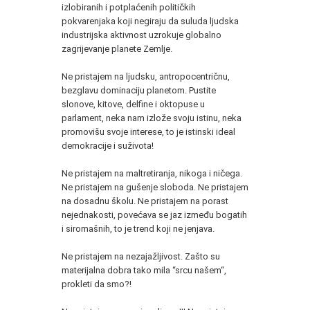
izlobiranih i potplaćenih političkih
pokvarenjaka koji negiraju da suluda ljudska
industrijska aktivnost uzrokuje globalno
zagrijevanje planete Zemlje.
Ne pristajem na ljudsku, antropocentričnu,
bezglavu dominaciju planetom. Pustite
slonove, kitove, delfine i oktopuse u
parlament, neka nam izlože svoju istinu, neka
promovišu svoje interese, to je istinski ideal
demokracije i suživota!
Ne pristajem na maltretiranja, nikoga i ničega.
Ne pristajem na gušenje sloboda. Ne pristajem
na dosadnu školu. Ne pristajem na porast
nejednakosti, povećava se jaz između bogatih
i siromašnih, to je trend koji ne jenjava.
Ne pristajem na nezajažljivost. Zašto su
materijalna dobra tako mila “srcu našem“,
prokleti da smo?!