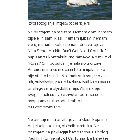
Izvor fotografije: https://pticesrbije.rs
Ne pristajem na rasizam. Nemam dom, nemam
cipele i nisam 'klasi', nemam ljubav i nemam
vjeru, nemam školu i nemam državu, pjeva
Nina Simone u hitu “Ain't Got No - I Got Life“
napisan za kontrakulturno remek-djelo mjuzikl
“Kosa.“ Crni populus nije nalazio u državi
Americi ni majku ni oca ni tetu ni ujaka, niko
nije stajao iza njih. No, imali su kosu, mozak,
uši, zubobolju, pa i loše dane, baš kao i sva ta
privilegovana bljedolika raja. Ali, na kraju
svega, imali su svoje živote i borili su se za
svoja prava i slobodu, hrabro i
beskompromisno.
Ne pristajem na privilegovanu klasu koja misli
da je bolja od nas, običnih smrtnika. Ne
pristajem na privilegiju bez osnova. Psiholog
Paul Piff (University of California, Berkeley) je