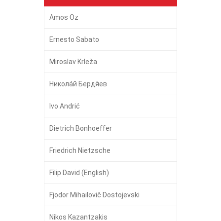
Amos Oz
Ernesto Sabato
Miroslav Krleža
Никола́й Бердя́ев
Ivo Andrić
Dietrich Bonhoeffer
Friedrich Nietzsche
Filip David (English)
Fjodor Mihailovič Dostojevski
Nikos Kazantzakis