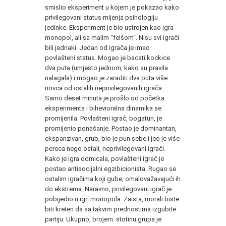
smislio eksperiment u kojem je pokazao kako
privilegovani status mijenja psihologiju
jedinke. Eksperiment je bio ustrojen kao igra
monopol, ali sa malim “felšom“. Nisu svi igrači
bili jednaki. Jedan od igrača je imao
povlašteni status. Mogao je bacati kockice
dva puta (umjesto jednom, kako su pravila
nalagala) i mogao je zaraditi dva puta više
novca od ostalih neprivilegovanih igrača.
Samo deset minuta je prošlo od početka
eksperimenta i bihevioralna dinamika se
promijenila. Povlašteni igrač, bogatun, je
promijenio ponašanje. Postao je dominantan,
ekspanzivan, grub, bio je pun sebe i jeo je više
pereca nego ostali, neprivilegovani igrači.
Kako je igra odmicala, povlašteni igrač je
postao antisocijalni egzibicionista. Rugao se
ostalim igračima koji gube, omalovažavajući ih
do ekstrema. Naravno, privilegovani igrač je
pobijedio u igri monopola. Zaista, morali biste
biti kreten da sa takvim prednostima izgubite
partiju. Ukupno, brojem: stotinu grupa je