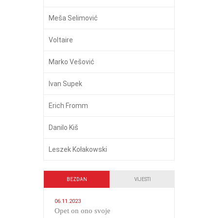
Meša Selimović
Voltaire
Marko Vešović
Ivan Supek
Erich Fromm
Danilo Kiš
Leszek Kołakowski
BEZDAN
VIJESTI
06.11.2023
​Opet on ono svoje