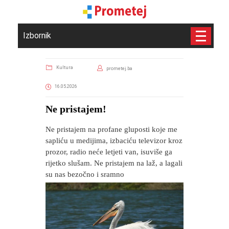
Izbornik
Kultura
prometej.ba
16.05.2026
Ne pristajem!
Ne pristajem na profane gluposti koje me
sapliću u medijima, izbaciću televizor kroz
prozor, radio neće letjeti van, isuviše ga
rijetko slušam. Ne pristajem na laž, a lagali
su nas bezočno i sramno