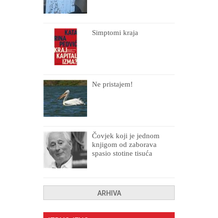
Simptomi kraja
Ne pristajem!
Čovjek koji je jednom
knjigom od zaborava
spasio stotine tisuća
drugih, prokletih i
uništenih
ARHIVA