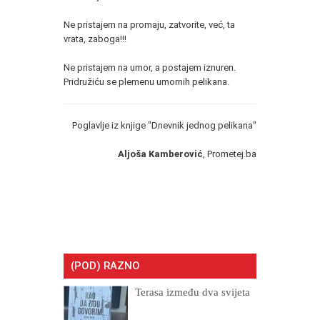
Ne pristajem na promaju, zatvorite, već, ta
vrata, zaboga!!!
Ne pristajem na umor, a postajem iznuren.
Pridružiću se plemenu umornih pelikana.
Poglavlje iz knjige "Dnevnik jednog pelikana"
Aljoša Kamberović
, Prometej.ba
(POD) RAZNO
Terasa između dva svijeta