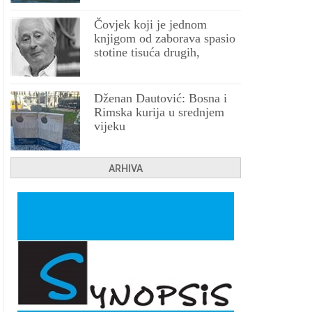
Čovjek koji je jednom
knjigom od zaborava spasio
stotine tisuća drugih,
prokletih i uništenih
Dženan Dautović: Bosna i
Rimska kurija u srednjem
vijeku
ARHIVA