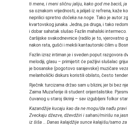
ti mene, i meni sličnu jaliju, kako god me baciš, j
sa oznakom vrijednosti, a jalijaš iz refrena, kaže 
neprilici spretno
dočeka na noge.
Tako je autor z
kvartovskog junaka. Jedna, pa druga, i tako redom
i dobar sahatak slušao Fazlin mahalski intermeco. N
čaršijske svakodnevnice (radilo je to, vjerovatno gl
nakon rata, gušći i mekši kantautorski ćilim u Bosni
Fazlin izraz intiman je i sveden poput razgovora dv
melodiji, glasu – primijetit će pažljivi slušalac gr
je bosanske (pogotovo sarajevske) muzičare vezalo 
melanholički diskurs koristili obilato, često tende
Rječnik turcizama držao sam u blizini, jer bi bez 
Zaima Muzaferije ili student orijentalistike. Pjesm
čuvanog u staroj škrinji – sav izgubljeni folkor sta
Kazandžije kucaju kao da ne mogu/da nađu pravi to
Zveckaju džezve, dževdžiri i sahani/mirišu na jasm
iz šiša … Danas kalajdžije sunce kalajišu/samo za