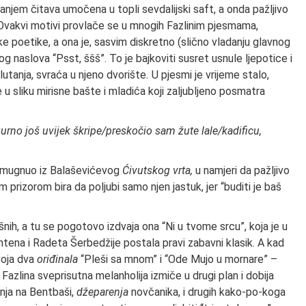
vanjem čitava umočena u topli sevdalijski saft, a onda pažljivo
 Ovakvi motivi provlače se u mnogih Fazlinim pjesmama,
e poetike, a ona je, sasvim diskretno (slično vladanju glavnog
g naslova “Psst, ššš”. To je bajkoviti susret usnule ljepotice i
lutanja, svraća u njeno dvorište
.
U pjesmi je vrijeme stalo,
e u sliku mirisne bašte i mladića koji zaljubljeno posmatra
rno još uvijek škripe/preskočio sam žute lale/kadificu,
m šmugnuo iz Balaševićevog
Ćivutskog vrta,
u namjeri da pažljivo
im prizorom bira da poljubi samo njen jastuk, jer “buditi je baš
ih, a tu se pogotovo izdvaja ona “Ni u tvome srcu”, koja je u
ntena i Radeta Šerbedžije postala pravi zabavni klasik. A kad
voja dva
oriđinala
“Pleši sa mnom” i “Ode Mujo u mornare” –
Fazlina sveprisutna melanholija izmiče u drugi plan i dobija
anja na Bentbaši,
džeparenja
novčanika, i drugih kako-po-koga