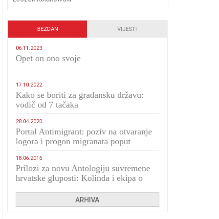
BEZDAN
VIJESTI
06.11.2023
​Opet on ono svoje
17.10.2022
Kako se boriti za građansku državu:
vodič od 7 tačaka
28.04.2020
Portal Antimigrant: poziv na otvaranje
logora i progon migranata poput
bijesnih kerova
18.06.2016
Prilozi za novu Antologiju suvremene
hrvatske gluposti: Kolinda i ekipa o
navijačkim huliganima
ARHIVA