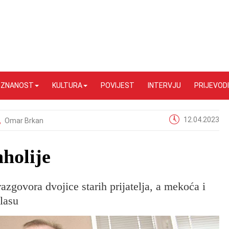
I ZNANOST
KULTURA
POVIJEST
INTERVJU
PRIJEVODI
12.04.2023
Omar Brkan
holije
razgovora dvojice starih prijatelja, a mekoća i
glasu