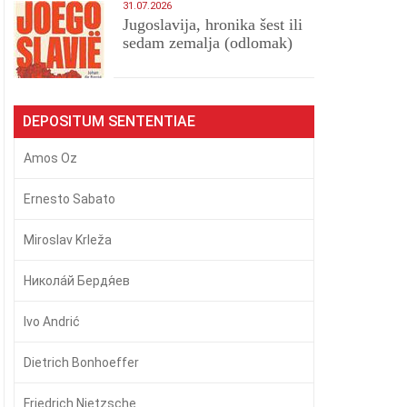
31.07.2026
Jugoslavija, hronika šest ili
sedam zemalja (odlomak)
DEPOSITUM SENTENTIAE
Amos Oz
Ernesto Sabato
Miroslav Krleža
Никола́й Бердя́ев
Ivo Andrić
Dietrich Bonhoeffer
Friedrich Nietzsche