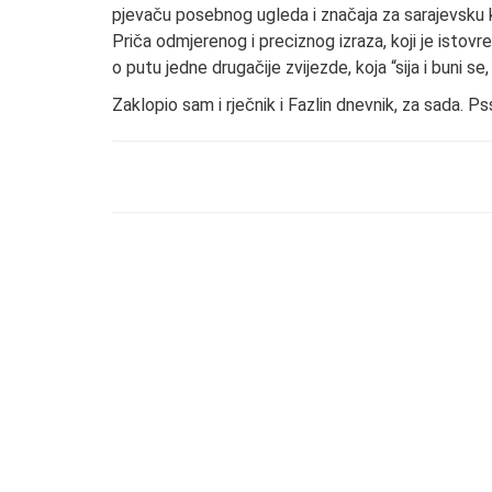
pjevaču posebnog ugleda i značaja za sarajevsku
Priča odmjerenog i preciznog izraza, koji je istovr
o putu jedne drugačije zvijezde, koja “sija i buni se, 
Zaklopio sam i rječnik i Fazlin dnevnik, za sada. Ps