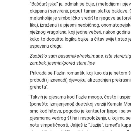
“Baščaršijska” je, odmah se čuje, i melodijom i pje
okapana i servirana, poput taman slatke baklave.
melanholija je simboličko središte njegove autorsk
lika), izražena i u pjesmi neobičnog, onomatopejsko
nježnog vragolana, koji jedne večeri, nakon godina 
kako to dopušta logika bajke, a čitav svijet stao j
uspavanu dragu:
Zaobiš'o sam basamake/rasklimane, iste stare/sigu
zambak, jasmin/pored stare lipe
Prikrada se Fazlin romantik, koji kao da je neto
probudi (i iznenadi) djevojku, ali zapanjen prekrasn
grehota”.
Takvih je pjesama kod Fazle mnogo, često i uspješn
(ponešto izmijenjenoj) duetskoj verziji Kemala Mo
smo kod hitova, pogodio je kantautor lijepo i sa s
pjesmama vedrog štiha i raspoloženja, u kojima se 
notu simpatičnosti. Jalijaš iz “Jazije”, između kup