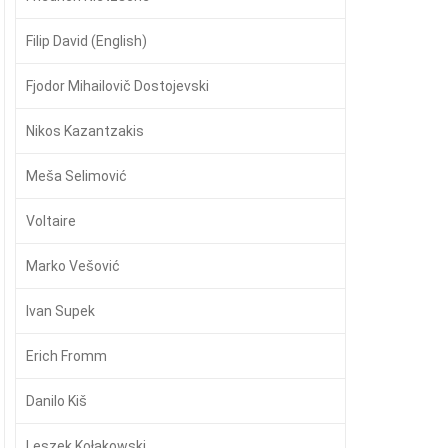
Filip David (English)
Fjodor Mihailovič Dostojevski
Nikos Kazantzakis
Meša Selimović
Voltaire
Marko Vešović
Ivan Supek
Erich Fromm
Danilo Kiš
Leszek Kołakowski