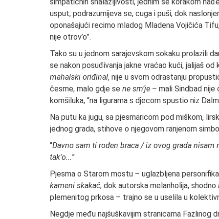
simpatičnih snalažljivosti, jednim se korakom nađe 
usput, podrazumijeva se, cuga i puši, dok naslonjen
oponašajući recimo mladog Mladena Vojičića Tifu,
nije otrov’o”.
Tako su u jednom sarajevskom sokaku prolazili dan
se nakon posuđivanja jakne vraćao kući, jalijaš od
mahalski oriđinal
, nije u svom odrastanju propust
česme, malo gdje se
ne sm’je
– mali Sindbad nije
komšiluka, “na ligurama s djecom spustio niz Dalma
Na putu ka jugu, sa pjesmaricom pod miškom, lirski
jednog grada, stihove o njegovom ranjenom simbo
“
Davno sam ti rođen braca / iz ovog grada nisam ma
tak'o...
”
Pjesma o Starom mostu – uglazbljena personifikac
kameni skakač
, dok autorska melanholija, shodno
plemenitog prkosa – trajno se u uselila u kolekti
Negdje među najšuškavijim stranicama Fazlinog dne