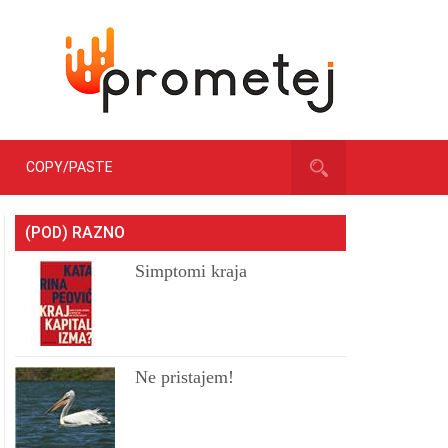
COPY/PASTE
(POD) RAZNO
Simptomi kraja
Ne pristajem!