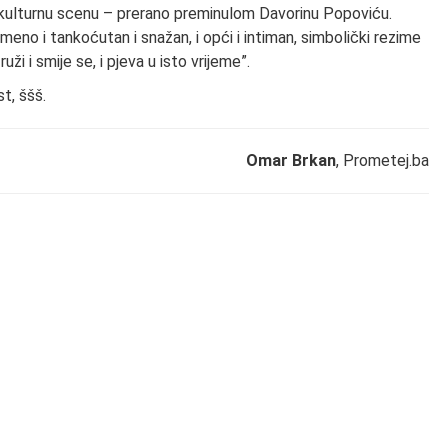
 kulturnu scenu – prerano preminulom Davorinu Popoviću.
emeno i tankoćutan i snažan, i opći i intiman, simbolički rezime
ruži i smije se, i pjeva u isto vrijeme”.
st, ššš.
Omar Brkan
, Prometej.ba