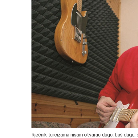
Rječnik turcizama nisam otvarao dugo, baš dugo, sv