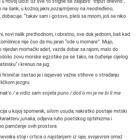
u novoj ulozi: uz sve to stigne se zaljubiti “triput dnevno”,
 na šank, u kožnoj jakni
pozajmljenoj na neodređeno
,
 dobacuje: “takav sam i gotovo, pleši sa mnom, još se niko
i, novi nalik prethodnom, i obratno, sve dok jednom, baš kad
 komšinice nije čuo da mu jaran “ode u mornare”. Mujo,
io nijedan momački adet, vazda dobar sa rajom, malo do
 odolio zovu morske egzotike pa se tako, na čuđenje cijelog
tinsku“ i krenuo na jug.
 hroničar zastao je i ispjevao važne stihove o stradanju
ličkom jezgru:
k'o / a vidio sam svijeta puno / doš'o mi je ne bi li me
ija u kojoj spomenik,
silom usuda,
nakratko postaje mitski
karakteru junaka,
odijeva ruho poetskog optimizma i
vno pamćenje ovih prostora.
vnika stoji i crtica o
najstarijem iz raje,
svojevrsni omaž