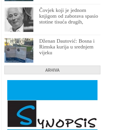
Čovjek koji je jednom
knjigom od zaborava spasio
stotine tisuća drugih,
prokletih i uništenih
Dženan Dautović: Bosna i
Rimska kurija u srednjem
vijeku
ARHIVA