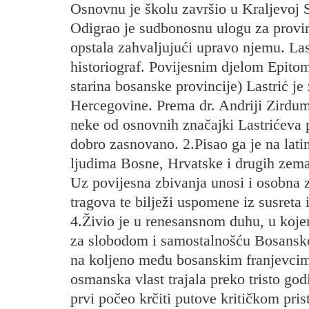
Osnovnu je školu završio u Kraljevoj Sut
Odigrao je sudbonosnu ulogu za provin
opstala zahvaljujući upravo njemu. Las
historiograf. Povijesnim djelom Epito
starina bosanske provincije) Lastrić je 
Hercegovine. Prema dr. Andriji Zirdumu
neke od osnovnih značajki Lastrićeva 
dobro zasnovano. 2.Pisao ga je na lat
ljudima Bosne, Hrvatske i drugih zemal
Uz povijesna zbivanja unosi i osobna z
tragova te bilježi uspomene iz susreta 
4.Živio je u renesansnom duhu, u kojem
za slobodom i samostalnošću Bosanskog
na koljeno među bosanskim franjevcima 
osmanska vlast trajala preko tristo go
prvi počeo krčiti putove kritičkom pris