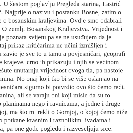
. U šestom poglavlju Pregleda starina, Lastrić
. Najprije o nazivu i postanku Bosne, zatim o
e o bosanskim kraljevima. Ovdje smo odabrali
n O zemlji Bosanskog Kraljevstva. Vrijednost i
nje poznata svijetu pa se ne usuđujem da je
aj prikaz kritičarima ne učini izmišljen i
u zavio je sve to u tamu a povjesničari, geografi
 krajeve, crno ih prikazuju i njih se većinom
šute unutarnju vrijednost ovoga tla, pa nastoje
anina. No onaj koji tko bi se više oslanjao na
jesničara sigurno bi potvrdio ovo što ćemo reći.
nina, ali se varaju oni koji misle da su to
 planinama nego i ravnicama, a jedne i druge
oj, ma što mi rekli o Gornjoj, o kojoj ćemo niže
o potkane krasnim i raznolikim livadama i
a, pa one gode pogledu i razveseljuju srce.