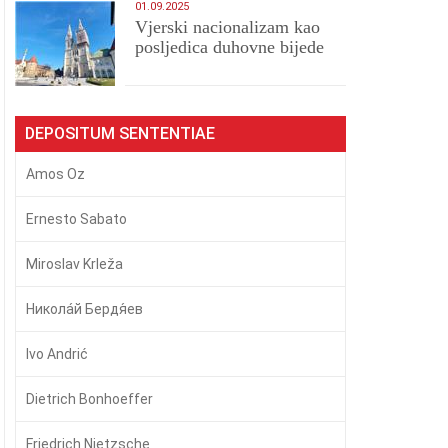
01.09.2025
​Vjerski nacionalizam kao
posljedica duhovne bijede
DEPOSITUM SENTENTIAE
Amos Oz
Ernesto Sabato
Miroslav Krleža
Никола́й Бердя́ев
Ivo Andrić
Dietrich Bonhoeffer
Friedrich Nietzsche