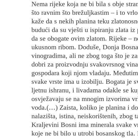
Nema rijeke koja ne bi bila s obje st
što ravnim što brežuljkastim – i to vrl
kaže da s nekih planina teku zlatonosn
budući da su vješti u ispiranju zlata i
da se obogate ovim zlatom. Rijeke – ne
ukusnom ribom. Doduše, Donja Bosna, 
vinogradima, ali ne zbog toga što je za 
dobri za proizvodnju svakovrsnog vina,
gospodara koji njom vladaju. Međutim,
svake vrste ima u izobilju. Bogata je
ljetnu ishranu, i livadama odakle se k
osvježavaju se na mnogim izvorima vrl
voda.(…) Zaista, koliko je planina i d
nalazišta, istina, neiskorištenih, zbog 
Kraljevini Bosni ima minerala svake vr
koje ne bi bilo u utrobi bosanskog tla.