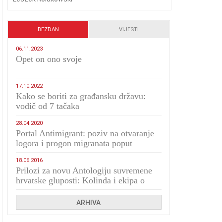
BEZDAN
VIJESTI
06.11.2023
​Opet on ono svoje
17.10.2022
Kako se boriti za građansku državu:
vodič od 7 tačaka
28.04.2020
Portal Antimigrant: poziv na otvaranje
logora i progon migranata poput
bijesnih kerova
18.06.2016
Prilozi za novu Antologiju suvremene
hrvatske gluposti: Kolinda i ekipa o
navijačkim huliganima
ARHIVA