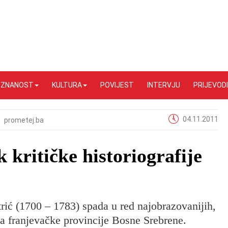
I ZNANOST
KULTURA
POVIJEST
INTERVJU
PRIJEVODI
04.11.2011
prometej.ba
k kritičke historiografije
trić (1700 – 1783) spada u red najobrazovanijih,
lja franjevačke provincije Bosne Srebrene.