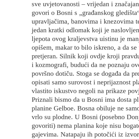
sve uvjetovanosti – vrijedan i značajan
govori o Bosni s „građanskog gledišta“
upravljačima, banovima i knezovima t
jedan kratki odlomak koji je naslovlje
ljepota ovog kraljevstva uistinu je ma
opišem, makar to bilo iskreno, a da se t
pretjeran. Silnik koji ovdje kroji pravd
i kozmografi, budući da ne poznaju ove
površno dotiču. Stoga se događa da pre
opisati samo surovost i neprijaznost pl
vlastito iskustvo negoli na prikaze pov
Priznali bismo da u Bosni ima dosta pla
planine Gelboe. Bosna obiluje ne samo
vrlo su plodne. U Bosni (posebno Donj
govoriti) nema planina koje nisu bogat
gajevima. Natapaju ih potočići iz izvor