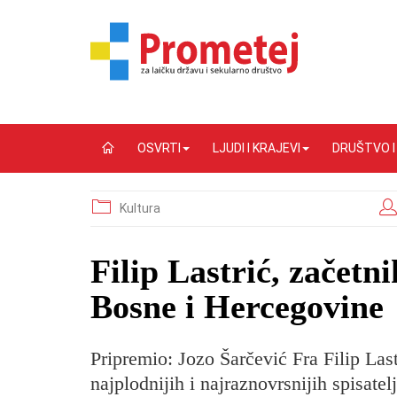
OSVRTI
LJUDI I KRAJEVI
DRUŠTVO 
Kultura
Filip Lastrić, začetni
Bosne i Hercegovine
Pripremio: Jozo Šarčević Fra Filip Las
najplodnijih i najraznovrsnijih spisate