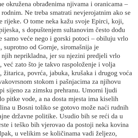
rane okružena obrađenima njivama i oranicama –
o rodnim. Ne treba smatrati nevjerojatnim ako se
e rijeke. O tome neka kažu svoje Epirci, koji,
z pijeska, s dopuštenjem sultanovim često dođu
 samo veće nego i gorski potoci – obiluju vrlo
suprotno od Gornje, siromašnija je
njih neprikladna, jer su njezini predjeli vrlo
 već zato što je takvo raspoloženje i volja
 žitarica, povrća, jabuka, krušaka i drugog voća
 svakovrsnom stokom i pašnjacima za njihovu
upi sijeno za zimsku prehranu. Umorni ljudi
o pitke vode, a na dosta mjesta ima kiselih
olina u Bosni toliko se gotovo može naći rudnih
tajne državne politike. Usudio bih se reći da u
ste i teško bih vjerovao da postoji neka kovina
 Ipak, u velikim se količinama vadi željezo,