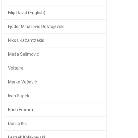
Filip David (English)
Fjodor Mihailovič Dostojevski
Nikos Kazantzakis
Meša Selimović
Voltaire
Marko Vešović
Ivan Supek
Erich Fromm
Danilo Kiš
Leszek Kołakowski