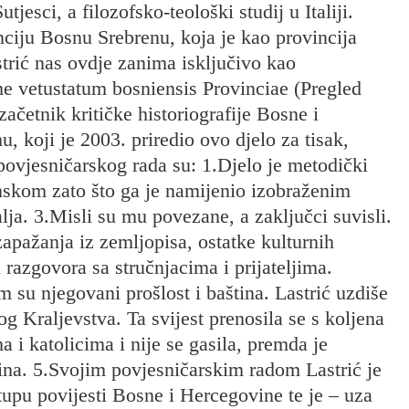
jesci, a filozofsko-teološki studij u Italiji.
ciju Bosnu Srebrenu, koja je kao provincija
trić nas ovdje zanima isključivo kao
me vetustatum bosniensis Provinciae (Pregled
začetnik kritičke historiografije Bosne i
, koji je 2003. priredio ovo djelo za tisak,
povjesničarskog rada su: 1.Djelo je metodički
inskom zato što ga je namijenio izobraženim
ja. 3.Misli su mu povezane, a zaključci suvisli.
apažanja iz zemljopisa, ostatke kulturnih
i razgovora sa stručnjacima i prijateljima.
 su njegovani prošlost i baština. Lastrić uzdiše
 Kraljevstva. Ta svijest prenosila se s koljena
i katolicima i nije se gasila, premda je
dina. 5.Svojim povjesničarskim radom Lastrić je
tupu povijesti Bosne i Hercegovine te je – uza