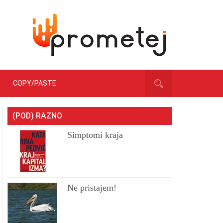
COPY/PASTE
(POD) RAZNO
Simptomi kraja
Ne pristajem!