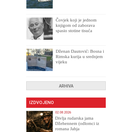
Čovjek koji je jednom
knjigom od zaborava
spasio stotine tisuća
drugih, prokletih i
uništenih
Dženan Dautović: Bosna i
Rimska kurija u srednjem
vijeku
ARHIVA
IZDVOJENO
02.08.2026
Divlja rudarska jama
Džehennem (odlomci iz
romana Jahja