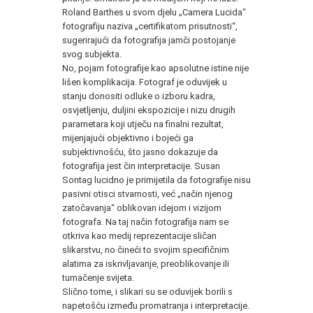
Roland Barthes u svom djelu „Camera Lucida“
fotografiju naziva „certifikatom prisutnosti“,
sugerirajući da fotografija jamči postojanje
svog subjekta.
No, pojam fotografije kao apsolutne istine nije
lišen komplikacija. Fotograf je oduvijek u
stanju donositi odluke o izboru kadra,
osvjetljenju, duljini ekspozicije i nizu drugih
parametara koji utječu na finalni rezultat,
mijenjajući objektivno i bojeći ga
subjektivnošću, što jasno dokazuje da
fotografija jest čin interpretacije. Susan
Sontag lucidno je primijetila da fotografije nisu
pasivni otisci stvarnosti, već „način njenog
zatočavanja“ oblikovan idejom i vizijom
fotografa. Na taj način fotografija nam se
otkriva kao medij reprezentacije sličan
slikarstvu, no čineći to svojim specifičnim
alatima za iskrivljavanje, preoblikovanje ili
tumačenje svijeta.
Slično tome, i slikari su se oduvijek borili s
napetošću između promatranja i interpretacije.