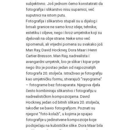
subjektivno. Još jednom ćemo konstatirati da
fotografija i slikarstvo nisu suparnici, već
suputnici na istom putu.
Fotografija i slikarstvo stupali su u dijalog i
brisali granice ne samo kroz ideje, tehnike,
estetiku i ciljeve, nego i kroz umjetnike koji su
djelovali na obje strane. Neke smo već
spomenuli, ali vrijedni pomena su svakako još
Man Ray, David Hockney, Dora Maar i Henri
Cartier-Bresson. Man Ray, nadrealista i
avangardni umjetnik, bio je slikar i kipar prije
nego što je postao jedan od najpoznatijih
fotografa 20. stoljeća. Istraživao je fotografiju
kao umjetničku formu, stvarajući "rayograme"
– fotograme bez fotoaparata. Njegova djela
često kombiniraju slikarstvo i fotografiju u
nadrealističkim kompozicijama. David
Hockney, jedan od bitnih slikara 20. stoljeća,
također se bavio fotografijom. Poznati su
njegovi "foto-kolaži", u kojima je spajao
fotografije u jedinstvene kompozicije koje
podsjećaju na kubističke slike. Dora Maar bila