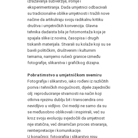
izražavanja subverzije, ironije i
eksperimentiranja. Dada umjetnici odbacivali
su tradicionalne oblike umjetnosti i tražili nove
načine da artikuliraju svoju radikalnu kritiku
društva i umjetničkih konvencija. Glavna
tehnika dadaista bila je fotomontaža koja je
spajala slike iz novina, časopisa i drugih
tiskanih materijala. Stvarali su kolaže koji su se
bavili političkim, društvenim i kulturnim
temama, namjerno rušeći granice između
fotografije, slikarstva i grafičkog dizajna.
Pobratimstvo u umjetničkom svemiru
Fotografija i slikarstvo, iako rođeni iz različitih
poriva i tehničkih mogućnosti, dijele zajednički
cilj: reproduciranje stvarnosti na način koji
otkriva njezinu dublju bit i transcendira ono
nevidljivo u vidljivo. Ovi mediji ne samo da su
se međusobno oblikovali i inspirirali, već su
kroz svoju evoluciju svjedočili da umjetnost
nije statična, već dinamičan proces stvaranja,
reinterpretacije i komunikacije.
U konačnici, fotografija i slikarstvo nisu