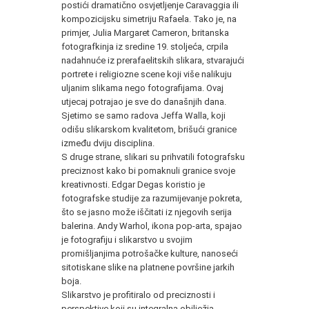
postići dramatično osvjetljenje Caravaggia ili
kompozicijsku simetriju Rafaela. Tako je, na
primjer, Julia Margaret Cameron, britanska
fotografkinja iz sredine 19. stoljeća, crpila
nadahnuće iz prerafaelitskih slikara, stvarajući
portrete i religiozne scene koji više nalikuju
uljanim slikama nego fotografijama. Ovaj
utjecaj potrajao je sve do današnjih dana.
Sjetimo se samo radova Jeffa Walla, koji
odišu slikarskom kvalitetom, brišući granice
između dviju disciplina.
S druge strane, slikari su prihvatili fotografsku
preciznost kako bi pomaknuli granice svoje
kreativnosti. Edgar Degas koristio je
fotografske studije za razumijevanje pokreta,
što se jasno može iščitati iz njegovih serija
balerina. Andy Warhol, ikona pop-arta, spajao
je fotografiju i slikarstvo u svojim
promišljanjima potrošačke kulture, nanoseći
sitotiskane slike na platnene površine jarkih
boja.
Slikarstvo je profitiralo od preciznosti i
perspektive koji su integralna obilježja