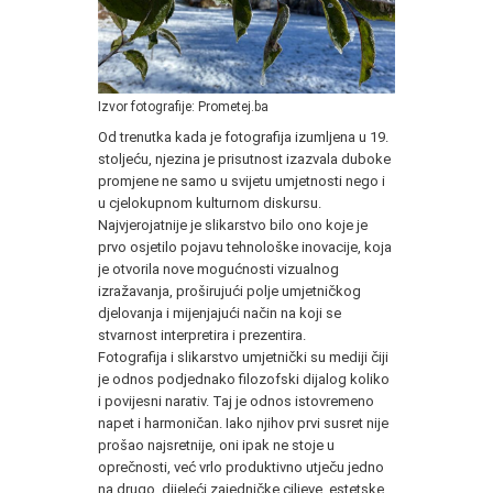
Izvor fotografije: Prometej.ba
Od trenutka kada je fotografija izumljena u 19.
stoljeću, njezina je prisutnost izazvala duboke
promjene ne samo u svijetu umjetnosti nego i
u cjelokupnom kulturnom diskursu.
Najvjerojatnije je slikarstvo bilo ono koje je
prvo osjetilo pojavu tehnološke inovacije, koja
je otvorila nove mogućnosti vizualnog
izražavanja, proširujući polje umjetničkog
djelovanja i mijenjajući način na koji se
stvarnost interpretira i prezentira.
Fotografija i slikarstvo umjetnički su mediji čiji
je odnos podjednako filozofski dijalog koliko
i povijesni narativ. Taj je odnos istovremeno
napet i harmoničan. Iako njihov prvi susret nije
prošao najsretnije, oni ipak ne stoje u
oprečnosti, već vrlo produktivno utječu jedno
na drugo, dijeleći zajedničke ciljeve, estetske