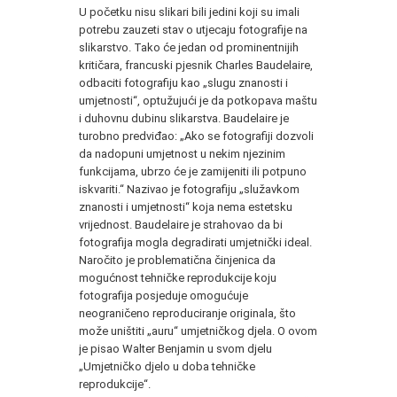
U početku nisu slikari bili jedini koji su imali
potrebu zauzeti stav o utjecaju fotografije na
slikarstvo. Tako će jedan od prominentnijih
kritičara, francuski pjesnik Charles Baudelaire,
odbaciti fotografiju kao „slugu znanosti i
umjetnosti“, optužujući je da potkopava maštu
i duhovnu dubinu slikarstva. Baudelaire je
turobno predviđao: „Ako se fotografiji dozvoli
da nadopuni umjetnost u nekim njezinim
funkcijama, ubrzo će je zamijeniti ili potpuno
iskvariti.“ Nazivao je fotografiju „služavkom
znanosti i umjetnosti“ koja nema estetsku
vrijednost. Baudelaire je strahovao da bi
fotografija mogla degradirati umjetnički ideal.
Naročito je problematična činjenica da
mogućnost tehničke reprodukcije koju
fotografija posjeduje omogućuje
neograničeno reproduciranje originala, što
može uništiti „auru“ umjetničkog djela. O ovom
je pisao Walter Benjamin u svom djelu
„Umjetničko djelo u doba tehničke
reprodukcije“.