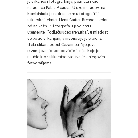
je slikarica i fotografkinja, poznata i kao
suradnica Pabla Picassa. U svojim radovima
kombinirala je nadrealizam u fotografiji i
slikarskoj tehnici. Henri Cartier-Bresson, jedan
od najvažnijih fotografa u povijesti i
utemeljitelj "odlučujućeg trenutka", u mladosti
se bavio slikanjem, a inspiraciju je crpio iz
djela slikara poput Cézannea. Njegovo
razumijevanje kompozicije i linija, koje je
naučio kroz slikarstvo, vidljivo je u njegovim
fotografijama.