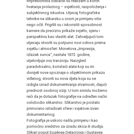
impresionista odbacili su realizam u korist
hvatanja prolaznog – svjetlosti, raspoloženja i
subjektivnog iskustva. Utjecaj fotografske
tehnike na slikarsku u ovom je primjeru više
nego očit. Prigrlili su i iskoristili sposobnost
kamere da precizno prikaže svjetlo, sjenu i
perspektivu kao vlastiti alat. Zahvaljujući tom
utjecaju stvorili su potpuno novi odnos prema
svjetlu i atmosferi. Monetova „Impresija,
izlazak sunca“, nastala 1872. godine,
utjelovljuje ovu tranziciju. Naizgled
paradoksalno, koristeći alate koji su im
donijeli nove spoznaje o objektivnom prikazu
viđenog, stvorili su nova djela koja su se
izdigla iznad dokumentiranja stvarnosti, dajući
prednost osobnoj viziji. U tom smislu možemo
reći da je dolazak fotografije na određen način
oslobodio slikarstvo. Slikarstvo je postalo
primorano istraživati sfere i svjetove izvan
dokumentarnog.
Fotografija je uskoro našla primjenu i kao
pomoćno sredstvo za izradu skica ili studija.
Slikari poput Eugènea Delacroixa i Gustavea