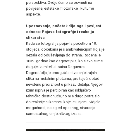
perspektiva. Ovdje ćemo se osvrnuti na
povijesne, estetske, filozofske i kulturne
aspekte.
Upoznavanje, početak dijaloga i povijest
odnosa: Pojava fotografije i reakcija
slikarstva
Kada se fotografija pojavila početkom 19.
stoljeća, dočekana je s ambivalencijom koja je
sezala od oduševljenja do straha. Rođena je
1839. godine kao dagerotipija, koja svoje ime
duguje izumitelju Louisu Daguerreu.
Dagerotipija je omogućila stvaranje trajnih
slika na metalnim pločama, pružajući dotad
neviđenu preciznost u prikazu detalja. Njegov
izum isprva je percipiran kao isključivo
tehničko dostignuće, no nije dugo potrajalo
do reakcije slikarstva, koje je u njemu vidjelo
mogućnost, naizgled opasnog, stvaranja
samostalnog umjetničkog izraza.