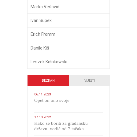
Marko Vešović
Ivan Supek
Erich Fromm
Danilo Kiš
Leszek Kołakowski
BEZDAN
VIJESTI
06.11.2023
​Opet on ono svoje
17.10.2022
Kako se boriti za građansku
državu: vodič od 7 tačaka