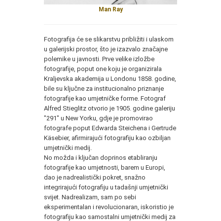
Man Ray
Fotografija će se slikarstvu približiti i ulaskom
u galerijski prostor, što je izazvalo značajne
polemike u javnosti. Prve velike izložbe
fotografije, poput one koju je organizirala
Kraljevska akademija u Londonu 1858. godine,
bile su ključne za institucionalno priznanje
fotografije kao umjetničke forme. Fotograf
Alfred Stieglitz otvorio je 1905. godine galeriju
"291" u New Yorku, gdje je promovirao
fotografe poput Edwarda Steichena i Gertrude
Käsebier, afirmirajući fotografiju kao ozbiljan
umjetnički medij.
No možda i ključan doprinos etabliranju
fotografije kao umjetnosti, barem u Europi,
dao je nadrealistički pokret, snažno
integrirajući fotografiju u tadašnji umjetnički
svijet. Nadrealizam, sam po sebi
eksperimentalan i revolucionaran, iskoristio je
fotografiju kao samostalni umjetnički medij za