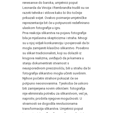
renesanse do baroka, umjetnici poput
Leonarda da Vincija i Rembrandta trudili su se
razviti tehnike i stilove kako bi što točnije
prikazali svijet. Ovakvo poimanje umjetničke
reprezentacije bit će u potpunosti redefinirano
ulaskom fotografije u igru.
Prva reakcija slikarstva na pojavu fotografije
bila je mješavina skepticizma i straha. Mnogi
su u njoj vidjeli konkurenciju i povjerovali da bi
mogla zamijeniti klasično slikarstvo. Posebno
su slikari tradicionalisti, koji su dolazili iz
krugova realizma, uviđajući da je kamera u
stanju dokumentirati stvarnost s
neusporedivom preciznošću, bili u strahu da bi
fotografija slikarstvo mogla učiniti suvišnim.
Njihovi početni strahovi pokazat će se
potpuno neosnovanima. Tjeskoba će uskoro
biti zamijenjena novim otkrićem: fotografija
nije eliminirala potrebu za slikarstvom, već je,
naprotiv, proširila njegove mogućnosti. U
stvarnosti se dogodila revolucionarna
transformacija slikarstva. Umjetnici poput