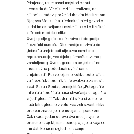
Primjerice, renesansni majstori poput
Leonarda da Vincija težili su realizmu, no
njihovi su radovi prožeti dubokim idealizmom.
Njegova Mona Lisa u jednakoj mjeri govori o
ljudskim emocijama i misteriju kao i o fizičkoj
sličnosti modela i slike.
Ovo je polje gdje se slikarstvo i fotografija
filozofski susreću. Oba medija otkrivaju da
„istina“ u umjetnosti nije stvar savršene
reprezentacije, već dijalog između stvarnog i
zamišljenog. Ovo sugerira da se „istina“ ne
mora nužno podudarati s „istinom u
umjetnosti“. Posve je jasno koliko potencijala
za filozofsko promišljanje ovakva teza nosi u
sebi. Susan Sontag primijetit će: „Fotografije
mijenjaju i proširuju naša shvaćanja onoga što
vrijedi gledati.“ Također, niti slikarstvo se ne
nudi biti ogledalo životu, već želi stvoriti sliku
prožetu značenjem, emocijama i porukom.
Čak i kada jedan od ova dva medija vjerno
prenese subjekt, naša percepcija je ta koja će
mu dati konačni izgled i značenje.