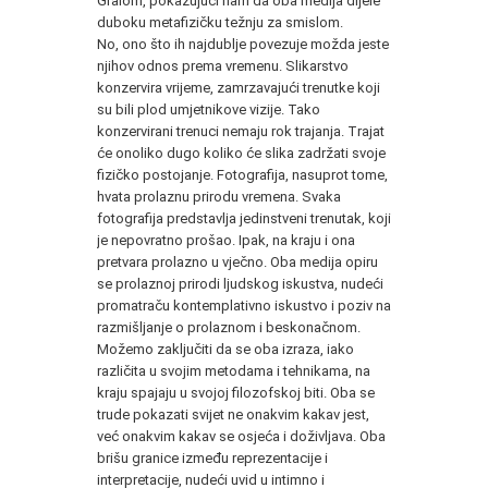
Gralom, pokazujući nam da oba medija dijele
duboku metafizičku težnju za smislom.
No, ono što ih najdublje povezuje možda jeste
njihov odnos prema vremenu. Slikarstvo
konzervira vrijeme, zamrzavajući trenutke koji
su bili plod umjetnikove vizije. Tako
konzervirani trenuci nemaju rok trajanja. Trajat
će onoliko dugo koliko će slika zadržati svoje
fizičko postojanje. Fotografija, nasuprot tome,
hvata prolaznu prirodu vremena. Svaka
fotografija predstavlja jedinstveni trenutak, koji
je nepovratno prošao. Ipak, na kraju i ona
pretvara prolazno u vječno. Oba medija opiru
se prolaznoj prirodi ljudskog iskustva, nudeći
promatraču kontemplativno iskustvo i poziv na
razmišljanje o prolaznom i beskonačnom.
Možemo zaključiti da se oba izraza, iako
različita u svojim metodama i tehnikama, na
kraju spajaju u svojoj filozofskoj biti. Oba se
trude pokazati svijet ne onakvim kakav jest,
već onakvim kakav se osjeća i doživljava. Oba
brišu granice između reprezentacije i
interpretacije, nudeći uvid u intimno i