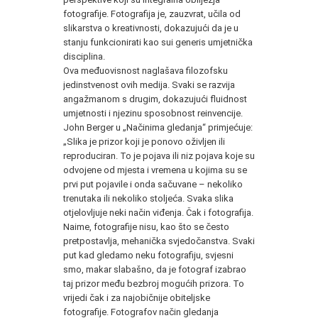
fotografije. Fotografija je, zauzvrat, učila od
slikarstva o kreativnosti, dokazujući da je u
stanju funkcionirati kao sui generis umjetnička
disciplina.
Ova međuovisnost naglašava filozofsku
jedinstvenost ovih medija. Svaki se razvija
angažmanom s drugim, dokazujući fluidnost
umjetnosti i njezinu sposobnost reinvencije.
John Berger u „Načinima gledanja“ primjećuje:
„Slika je prizor koji je ponovo oživljen ili
reproduciran. To je pojava ili niz pojava koje su
odvojene od mjesta i vremena u kojima su se
prvi put pojavile i onda sačuvane – nekoliko
trenutaka ili nekoliko stoljeća. Svaka slika
otjelovljuje neki način viđenja. Čak i fotografija.
Naime, fotografije nisu, kao što se često
pretpostavlja, mehanička svjedočanstva. Svaki
put kad gledamo neku fotografiju, svjesni
smo, makar slabašno, da je fotograf izabrao
taj prizor među bezbroj mogućih prizora. To
vrijedi čak i za najobičnije obiteljske
fotografije. Fotografov način gledanja