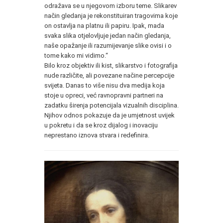
odražava se u njegovom izboru teme. Slikarev
način gledanja je rekonstituiran tragovima koje
on ostavlja na platnu ili papiru. Ipak, mada
svaka slika otjelovljuje jedan način gledanja,
naše opažanje ili razumijevanje slike ovisi i o
tome kako mi vidimo.“
Bilo kroz objektiv ili kist, slikarstvo i fotografija
nude različite, ali povezane načine percepcije
svijeta. Danas to više nisu dva medija koja
stoje u opreci, već ravnopravni partneri na
zadatku širenja potencijala vizualnih disciplina.
Njihov odnos pokazuje da je umjetnost uvijek
u pokretu i da se kroz dijalog i inovaciju
neprestano iznova stvara i redefinira.