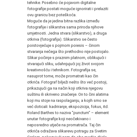
tehnike. Posebno će pojavom digitalne
fotografije postati moguće ignorirati i prelaziti
ovu granicu bez poteškoća.
Moguće da je jedina bitna razlika između
fotografije i slikarstva sama priroda njihove
umjetnosti. Jedna stvara (slikarstvo), a druga
otkriva (fotografija). Slikarstvo se često
poistovjećuje s pojmom poiesis – činom
stvaranja nečega što prethodno nije postojalo.
Slikar počinje s praznim platnom, oblikujući i
stvarajući sliku, udahnjujući joj život svojom
kreativnošću i tehnikom. Fotografija se,
nasuprot tome, može promatrati kao čin
otkrića. Fotograf bilježi nešto što već postoji,
prikazujući ga na način koji otkriva njegovu
suštinu ili skriveno značenje. On to čini alatima
koji mu stoje na raspolaganju, a kojih smo se
već doticali: kadriranje, ekspozicija, fokus, itd.
Roland Barthes to naziva "punctum" – element
unutar fotografije koji neočekivano i
neposredno utječe na promatrača. Taj čin
otkrića odražava slikarevu potragu za Svetim