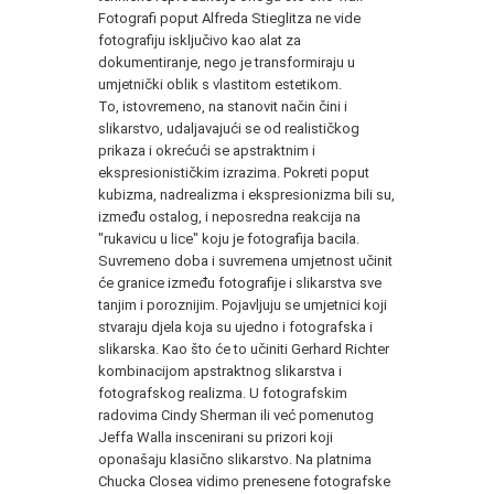
Fotografi poput Alfreda Stieglitza ne vide
fotografiju isključivo kao alat za
dokumentiranje, nego je transformiraju u
umjetnički oblik s vlastitom estetikom.
To, istovremeno, na stanovit način čini i
slikarstvo, udaljavajući se od realističkog
prikaza i okrećući se apstraktnim i
ekspresionističkim izrazima. Pokreti poput
kubizma, nadrealizma i ekspresionizma bili su,
između ostalog, i neposredna reakcija na
"rukavicu u lice" koju je fotografija bacila.
Suvremeno doba i suvremena umjetnost učinit
će granice između fotografije i slikarstva sve
tanjim i poroznijim. Pojavljuju se umjetnici koji
stvaraju djela koja su ujedno i fotografska i
slikarska. Kao što će to učiniti Gerhard Richter
kombinacijom apstraktnog slikarstva i
fotografskog realizma. U fotografskim
radovima Cindy Sherman ili već pomenutog
Jeffa Walla inscenirani su prizori koji
oponašaju klasično slikarstvo. Na platnima
Chucka Closea vidimo prenesene fotografske