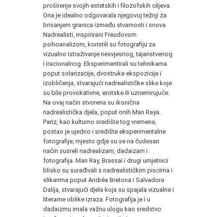
proširenje svojih estetskih i filozofskih ciljeva.
Ona je idealno odgovarala njegovoj težnji za
brisanjem granica između stvarnosti i snova.
Nadrealisti, inspirirani Freudovom
psihoanalizom, koristili su fotografiju za
vizualno istraživanje nesvjesnog, tajanstvenog
i iracionalnog. Eksperimentirali su tehnikama
poput solarizacije, dvostruke ekspozicije i
izobličenja, stvarajući nadrealističke slike koje
su bile provokativne, erotske ili uznemirujuće.
Na ovaj način stvorena su ikonična
nadrealistička djela, poput onih Man Raya.
Pariz, kao kulturno središte tog vremena,
postao je ujedno i središte eksperimentalne
fotografije, mjesto gdje su se na čudesan
način susreli nadrealizam, dadaizam i
fotografija. Man Ray, Brassaï i drugi umjetnici
blisko su surađivali s nadrealističkim piscima i
slikarima poput Andréa Bretona i Salvadora
Dalíja, stvarajući djela koja su spajala vizualne i
literarne oblike izraza. Fotografija je i u
dadaizmu imala važnu ulogu kao sredstvo