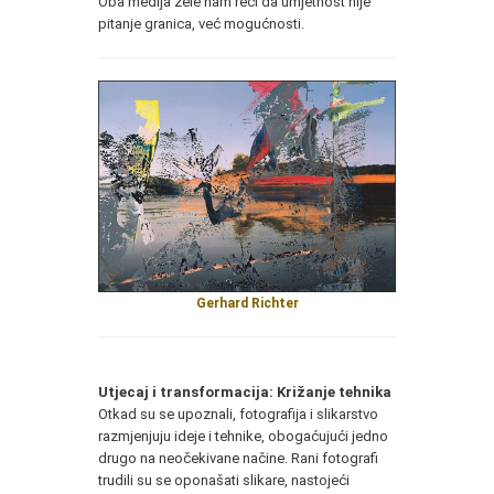
Oba medija žele nam reći da umjetnost nije
pitanje granica, već mogućnosti.
Gerhard Richter
Utjecaj i transformacija: Križanje tehnika
Otkad su se upoznali, fotografija i slikarstvo
razmjenjuju ideje i tehnike, obogaćujući jedno
drugo na neočekivane načine. Rani fotografi
trudili su se oponašati slikare, nastojeći