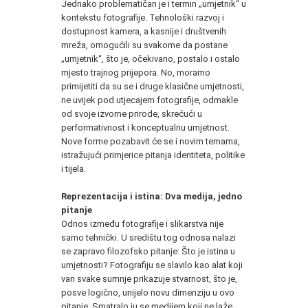
Jednako problematičan je i termin „umjetnik“ u
kontekstu fotografije. Tehnološki razvoj i
dostupnost kamera, a kasnije i društvenih
mreža, omogućili su svakome da postane
„umjetnik“, što je, očekivano, postalo i ostalo
mjesto trajnog prijepora. No, moramo
primijetiti da su se i druge klasične umjetnosti,
ne uvijek pod utjecajem fotografije, odmakle
od svoje izvorne prirode, skrećući u
performativnost i konceptualnu umjetnost.
Nove forme pozabavit će se i novim temama,
istražujući primjerice pitanja identiteta, politike
i tijela.
Reprezentacija i istina: Dva medija, jedno
pitanje
Odnos između fotografije i slikarstva nije
samo tehnički. U središtu tog odnosa nalazi
se zapravo filozofsko pitanje: Što je istina u
umjetnosti? Fotografiju se slavilo kao alat koji
van svake sumnje prikazuje stvarnost, što je,
posve logično, unijelo novu dimenziju u ovo
pitanje. Smatralo ju se medijem koji ne laže.