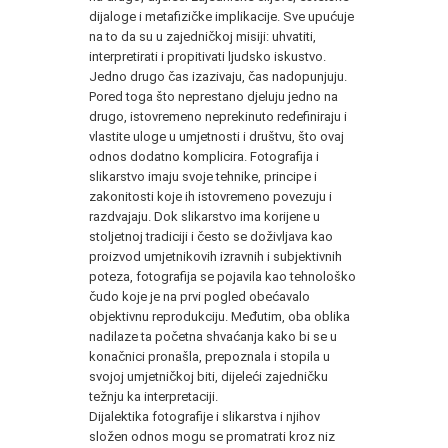
dijaloge i metafizičke implikacije. Sve upućuje
na to da su u zajedničkoj misiji: uhvatiti,
interpretirati i propitivati ljudsko iskustvo.
Jedno drugo čas izazivaju, čas nadopunjuju.
Pored toga što neprestano djeluju jedno na
drugo, istovremeno neprekinuto redefiniraju i
vlastite uloge u umjetnosti i društvu, što ovaj
odnos dodatno komplicira. Fotografija i
slikarstvo imaju svoje tehnike, principe i
zakonitosti koje ih istovremeno povezuju i
razdvajaju. Dok slikarstvo ima korijene u
stoljetnoj tradiciji i često se doživljava kao
proizvod umjetnikovih izravnih i subjektivnih
poteza, fotografija se pojavila kao tehnološko
čudo koje je na prvi pogled obećavalo
objektivnu reprodukciju. Međutim, oba oblika
nadilaze ta početna shvaćanja kako bi se u
konačnici pronašla, prepoznala i stopila u
svojoj umjetničkoj biti, dijeleći zajedničku
težnju ka interpretaciji.
Dijalektika fotografije i slikarstva i njihov
složen odnos mogu se promatrati kroz niz