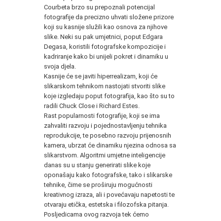
Courbeta brzo su prepoznali potencijal
fotografije da precizno uhvati složene prizore
koji su kasnije služili kao osnova za njihove
slike. Neki su pak umjetnici, poput Edgara
Degasa, koristili fotografske kompozicije i
kadriranje kako bi unijeli pokret i dinamiku u
svoja djela.
Kasnije će se javiti hiperrealizam, koji će
slikarskom tehnikom nastojati stvoriti slike
koje izgledaju poput fotografija, kao što su to
radili Chuck Close i Richard Estes.
Rast popularnosti fotografije, koji se ima
zahvaliti razvoju i pojednostavljenju tehnika
reprodukcije, te posebno razvoju prijenosnih
kamera, ubrzat će dinamiku njezina odnosa sa
slikarstvom. Algoritmi umjetne inteligencije
danas su u stanju generirati slike koje
oponašaju kako fotografske, tako i slikarske
tehnike, čime se proširuju mogućnosti
kreativnog izraza, ali i povećavaju napetosti te
otvaraju etička, estetska i filozofska pitanja.
Posljedicama ovog razvoja tek ćemo