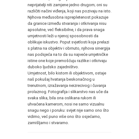
neprijatelji niti zamjene jedno drugom; oni su
različiti načini viđenja, koji nas pozivaju na isto.
Njihova međusobna isprepletenost pokazuje
da granice između stvaranja i otkrivanja nisu
apsolutne, već fleksibilne, i da prava snaga
umjetnosti leži u njenoj sposobnosti da
oblikuje iskustvo. Poput svjetlosti koja prelazi
s platna na objektiv i obrnuto, njihova sinergija
nas podsjeća na to da su najveće umjetničke
istine one koje premošćuju razlike i otkrivaju
duboko ljudsko zajedništvo.
Umjetnost, bilo kistom ili objektivom, ostaje
naš pokušaj hvatanja beskonačnog u
trenutnom, izražavanja neizrecivog i čuvanja
prolaznog. Fotografija i slikarstvo nas uče da
svaka slika, bila ona oslikana rukom ili
uhvaćena kamerom, nosi ne samo vizualnu
snagu nego i poruku: svijet nije samo ono što
vidimo, već puno više ono što osjećamo,
zamišljamo i stvaramo.