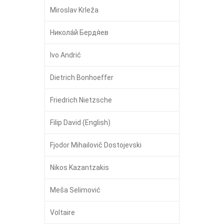
Miroslav Krleža
Никола́й Бердя́ев
Ivo Andrić
Dietrich Bonhoeffer
Friedrich Nietzsche
Filip David (English)
Fjodor Mihailovič Dostojevski
Nikos Kazantzakis
Meša Selimović
Voltaire