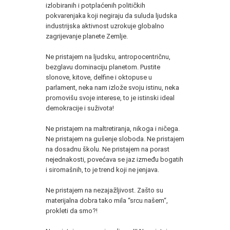
izlobiranih i potplaćenih političkih
pokvarenjaka koji negiraju da suluda ljudska
industrijska aktivnost uzrokuje globalno
zagrijevanje planete Zemlje.
Ne pristajem na ljudsku, antropocentričnu,
bezglavu dominaciju planetom. Pustite
slonove, kitove, delfine i oktopuse u
parlament, neka nam izlože svoju istinu, neka
promovišu svoje interese, to je istinski ideal
demokracije i suživota!
Ne pristajem na maltretiranja, nikoga i ničega.
Ne pristajem na gušenje sloboda. Ne pristajem
na dosadnu školu. Ne pristajem na porast
nejednakosti, povećava se jaz između bogatih
i siromašnih, to je trend koji ne jenjava.
Ne pristajem na nezajažljivost. Zašto su
materijalna dobra tako mila “srcu našem“,
prokleti da smo?!