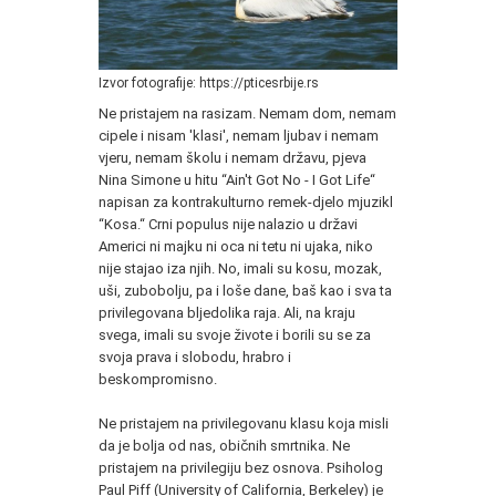
Izvor fotografije: https://pticesrbije.rs
Ne pristajem na rasizam. Nemam dom, nemam
cipele i nisam 'klasi', nemam ljubav i nemam
vjeru, nemam školu i nemam državu, pjeva
Nina Simone u hitu “Ain't Got No - I Got Life“
napisan za kontrakulturno remek-djelo mjuzikl
“Kosa.“ Crni populus nije nalazio u državi
Americi ni majku ni oca ni tetu ni ujaka, niko
nije stajao iza njih. No, imali su kosu, mozak,
uši, zubobolju, pa i loše dane, baš kao i sva ta
privilegovana bljedolika raja. Ali, na kraju
svega, imali su svoje živote i borili su se za
svoja prava i slobodu, hrabro i
beskompromisno.
Ne pristajem na privilegovanu klasu koja misli
da je bolja od nas, običnih smrtnika. Ne
pristajem na privilegiju bez osnova. Psiholog
Paul Piff (University of California, Berkeley) je