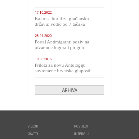
17.10.2022
Kako se boriti za građansku
državu: vodič od 7 tačaka
28.04.2020
Portal Antimigrant: poziv na
otvaranje logora i progon
migranata poput bijesnih kerova
18.06.2016
Prilozi za novu Antologiju
suvremene hrvatske gluposti:
Kolinda i ekipa o navijačkim
huliganima
ARHIVA
VIJESTI
POVIJEST
OSVRTI
INTERVJU