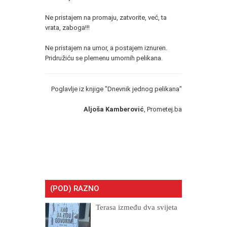
Ne pristajem na promaju, zatvorite, već, ta
vrata, zaboga!!!
Ne pristajem na umor, a postajem iznuren.
Pridružiću se plemenu umornih pelikana.
Poglavlje iz knjige "Dnevnik jednog pelikana"
Aljoša Kamberović
, Prometej.ba
(POD) RAZNO
Terasa između dva svijeta