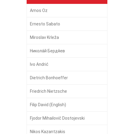
Amos Oz
Ernesto Sabato
Miroslav Krleža
Никола́й Бердя́ев
Ivo Andrić
Dietrich Bonhoeffer
Friedrich Nietzsche
Filip David (English)
Fjodor Mihailovič Dostojevski
Nikos Kazantzakis