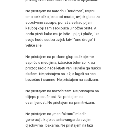
Ne pristajem na narodnu “mudrost“, uvjerili
smo se koliko je narod mudar, uvijek glasa za
sopstvene satrape, ponaša se kao pijani
kauboj koji sam sebi puca u nožne prste. A
onda pizdi kako mu je loše. I pije, i plače, i za
svoju hudu sudbu uvijek krivi “one druge“ i
velike sile.
Ne pristajem na profane gluposti koje me
sapliću u medijima, izbaciću televizor kroz
prozor, radio neće letjeti van, isuviše ga rijetko
slušam. Ne pristajem na laž, a lagali su nas
bezočno i sramno. Ne pristajem na sadizam.
Ne pristajem na mazohizam. Ne pristajem na
slijepu poslušnost. Ne pristajem na
usamljenost. Ne pristajem na primitivizam.
Ne pristajem na „manifakturu“ mladih
generacija koje su antiavangarda svojim
djedovima i bakama. Ne pristajem na laži