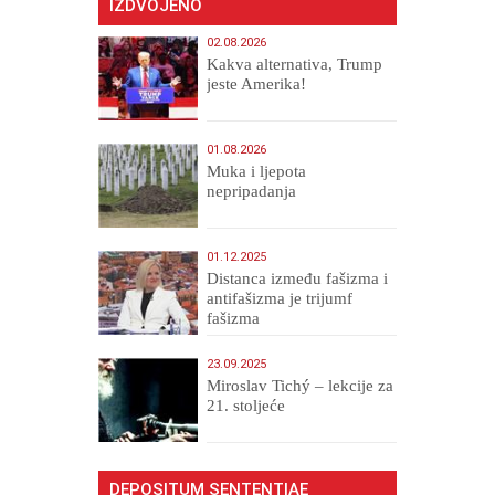
IZDVOJENO
02.08.2026
Kakva alternativa, Trump
jeste Amerika!
01.08.2026
Muka i ljepota
nepripadanja
01.12.2025
Distanca između fašizma i
antifašizma je trijumf
fašizma
23.09.2025
Miroslav Tichý – lekcije za
21. stoljeće
DEPOSITUM SENTENTIAE