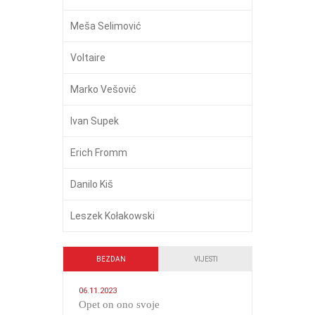
Meša Selimović
Voltaire
Marko Vešović
Ivan Supek
Erich Fromm
Danilo Kiš
Leszek Kołakowski
BEZDAN
VIJESTI
06.11.2023
​Opet on ono svoje