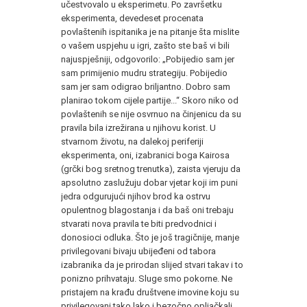
učestvovalo u eksperimetu. Po završetku
eksperimenta, devedeset procenata
povlaštenih ispitanika je na pitanje šta mislite
o vašem uspjehu u igri, zašto ste baš vi bili
najuspješniji, odgovorilo: „Pobijedio sam jer
sam primijenio mudru strategiju. Pobijedio
sam jer sam odigrao briljantno. Dobro sam
planirao tokom cijele partije...“ Skoro niko od
povlaštenih se nije osvrnuo na činjenicu da su
pravila bila izrežirana u njihovu korist. U
stvarnom životu, na dalekoj periferiji
eksperimenta, oni, izabranici boga Kairosa
(grčki bog sretnog trenutka), zaista vjeruju da
apsolutno zaslužuju dobar vjetar koji im puni
jedra odgurujući njihov brod ka ostrvu
opulentnog blagostanja i da baš oni trebaju
stvarati nova pravila te biti predvodnici i
donosioci odluka. Što je još tragičnije, manje
privilegovani bivaju ubijeđeni od tabora
izabranika da je prirodan slijed stvari takav i to
ponizno prihvataju. Sluge smo pokorne. Ne
pristajem na krađu društvene imovine koju su
privilegovani tako lako i bezočno opljačkali.