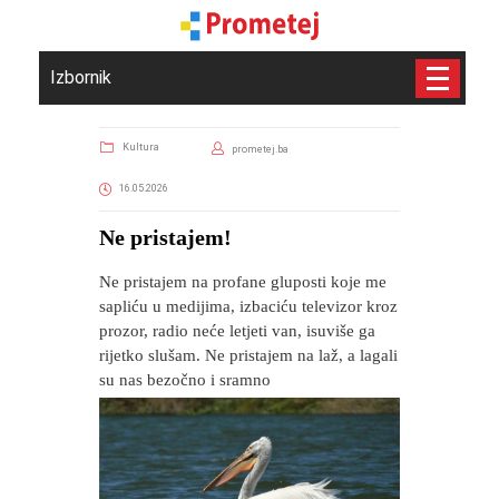
Izbornik
Kultura
prometej.ba
16.05.2026
Ne pristajem!
Ne pristajem na profane gluposti koje me
sapliću u medijima, izbaciću televizor kroz
prozor, radio neće letjeti van, isuviše ga
rijetko slušam. Ne pristajem na laž, a lagali
su nas bezočno i sramno