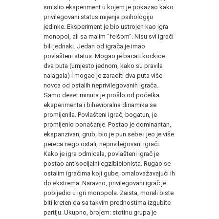
smislio eksperiment u kojem je pokazao kako
privilegovani status mijenja psihologiju
jedinke. Eksperiment je bio ustrojen kao igra
monopol, ali sa malim “felšom“. Nisu svi igrači
bili jednaki. Jedan od igrača je imao
povlašteni status. Mogao je bacati kockice
dva puta (umjesto jednom, kako su pravila
nalagala) i mogao je zaraditi dva puta više
novca od ostalih neprivilegovanih igrača.
Samo deset minuta je prošlo od početka
eksperimenta i bihevioralna dinamika se
promijenila. Povlašteni igrač, bogatun, je
promijenio ponašanje. Postao je dominantan,
ekspanzivan, grub, bio je pun sebe i jeo je više
pereca nego ostali, neprivilegovani igrači.
Kako je igra odmicala, povlašteni igrač je
postao antisocijalni egzibicionista. Rugao se
ostalim igračima koji gube, omalovažavajući ih
do ekstrema. Naravno, privilegovani igrač je
pobijedio u igri monopola. Zaista, morali biste
biti kreten da sa takvim prednostima izgubite
partiju. Ukupno, brojem: stotinu grupa je