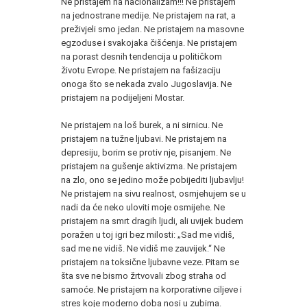
Ne pristajem na nacionalizam!!! Ne pristajem
na jednostrane medije. Ne pristajem na rat, a
preživjeli smo jedan. Ne pristajem na masovne
egzoduse i svakojaka čišćenja. Ne pristajem
na porast desnih tendencija u političkom
životu Evrope. Ne pristajem na fašizaciju
onoga što se nekada zvalo Jugoslavija. Ne
pristajem na podijeljeni Mostar.
Ne pristajem na loš burek, a ni sirnicu. Ne
pristajem na tužne ljubavi. Ne pristajem na
depresiju, borim se protiv nje, pisanjem. Ne
pristajem na gušenje aktivizma. Ne pristajem
na zlo, ono se jedino može pobijediti ljubavlju!
Ne pristajem na sivu realnost, osmjehujem se u
nadi da će neko uloviti moje osmijehe. Ne
pristajem na smrt dragih ljudi, ali uvijek budem
poražen u toj igri bez milosti: „Sad me vidiš,
sad me ne vidiš. Ne vidiš me zauvijek.“ Ne
pristajem na toksične ljubavne veze. Pitam se
šta sve ne bismo žrtvovali zbog straha od
samoće. Ne pristajem na korporativne ciljeve i
stres koje moderno doba nosi u zubima.