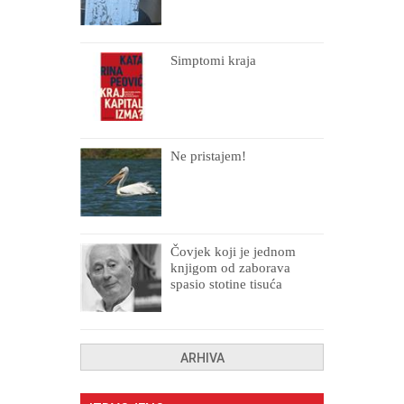
Simptomi kraja
Ne pristajem!
Čovjek koji je jednom
knjigom od zaborava
spasio stotine tisuća
drugih, prokletih i
uništenih
ARHIVA