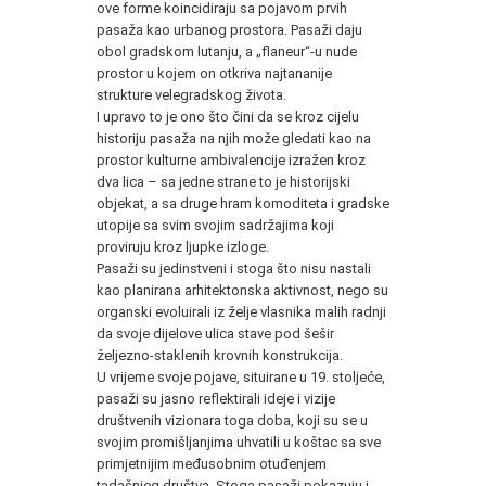
ove forme koincidiraju sa pojavom prvih
pasaža kao urbanog prostora. Pasaži daju
obol gradskom lutanju, a „flaneur“-u nude
prostor u kojem on otkriva najtananije
strukture velegradskog života.
I upravo to je ono što čini da se kroz cijelu
historiju pasaža na njih može gledati kao na
prostor kulturne ambivalencije izražen kroz
dva lica – sa jedne strane to je historijski
objekat, a sa druge hram komoditeta i gradske
utopije sa svim svojim sadržajima koji
proviruju kroz ljupke izloge.
Pasaži su jedinstveni i stoga što nisu nastali
kao planirana arhitektonska aktivnost, nego su
organski evoluirali iz želje vlasnika malih radnji
da svoje dijelove ulica stave pod šešir
željezno-staklenih krovnih konstrukcija.
U vrijeme svoje pojave, situirane u 19. stoljeće,
pasaži su jasno reflektirali ideje i vizije
društvenih vizionara toga doba, koji su se u
svojim promišljanjima uhvatili u koštac sa sve
primjetnijim međusobnim otuđenjem
tadašnjeg društva. Stoga pasaži pokazuju i