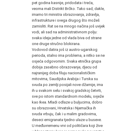
pet godina kasnije, pridodata i treća,
veoma mali Distrikt Brčko. Tako sad, dakle,
imamo tri ministra obrazovanja, zdravlja,
infrastrukture i svega drugog što možeš
zamisliti. Rat se na mnogo načina još uvijek
vodi, ali sad na administrativnom polju:
svaka ideja jedne od vlada biva od strane
one druge stručno blokirana.
Vodovod datira još iz austro-ugarskog
perioda, stalno ima problema, a nitko se ne
osjeća odgovornim. Svaka etnička grupa
dobija zasebno obrazovanje, djecu od
najranijeg doba filuju nacionalističkim
mitovima, Saudijska Arabija i Turska su
svuda po zemlji posijali nove džamije, ima
ih u svakom selu i svakoj gradskoj četvrti,
sve po istom standardnom modelu, svježe
kao Ikea. Mladi odlaze u buljucima, dobro
su obrazovani, Hrvatska i Njemačka ih
svuda vrbuju, čak i u malim gradovima,
deseci emigranata tjedno ulaze u buseve.
U međuvremenu vrvi od političara koji žive