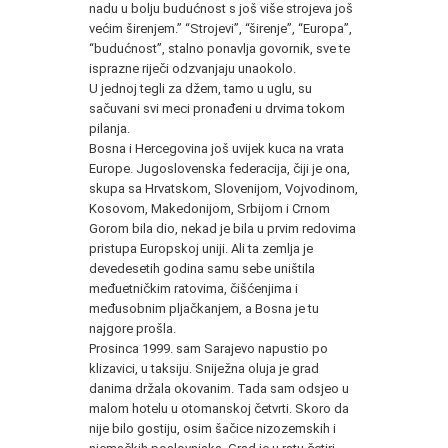
nadu u bolju budućnost s još više strojeva još
većim širenjem.” “Strojevi”, “širenje”, “Europa”,
“budućnost”, stalno ponavlja govornik, sve te
isprazne riječi odzvanjaju unaokolo.
U jednoj tegli za džem, tamo u uglu, su
sačuvani svi meci pronađeni u drvima tokom
pilanja.
Bosna i Hercegovina još uvijek kuca na vrata
Europe. Jugoslovenska federacija, čiji je ona,
skupa sa Hrvatskom, Slovenijom, Vojvodinom,
Kosovom, Makedonijom, Srbijom i Crnom
Gorom bila dio, nekad je bila u prvim redovima
pristupa Europskoj uniji. Ali ta zemlja je
devedesetih godina samu sebe uništila
međuetničkim ratovima, čišćenjima i
međusobnim pljačkanjem, a Bosna je tu
najgore prošla.
Prosinca 1999. sam Sarajevo napustio po
klizavici, u taksiju. Sniježna oluja je grad
danima držala okovanim. Tada sam odsjeo u
malom hotelu u otomanskoj četvrti. Skoro da
nije bilo gostiju, osim šačice nizozemskih i