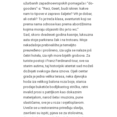
užurbanih zapadnoevropskih pomagača i “do-
gooders”-a: “Reci, Geert, budi iskren: kakve
nam to tipove vi zapravo šaljete? Vrh je dobar,
ali ostali? To je treća klasa, avanturisti koji se
prema nama odnose kao prema abordžinima
kojima moraju objasniti što je to wc.”
Sad, skoro dvadeset godina kasnije, luksuzna
auta stoje parkirana čak i na trotoaru. Moje
nekadašnje prebivalište je temeljito
preuređeno i prošireno, iza ugla se nalaze još
četiri hotela, iza njih more bijelih grobova. Za
turiste postoji i Franz Ferdinand-tour, sve sa
starim autima, taj historijski atentat sad možeš
doživjeti svakoga dana iznova. Cijeli centar
grada je jedna velika terasa, neka djevojka
hoda iza velikog balona roza boje, starica
prodaje buketiće bodljikastog strička, ratni
invalid prosi s patrljkom kao dokaznim
materijalom, narod šeta i muzicira, pune
slastičarne, sve je u roza i svjetloplavom.
Uveče se u restoranima priređuju slavlja,
završeni su ispiti, pjeva se za stolovima,