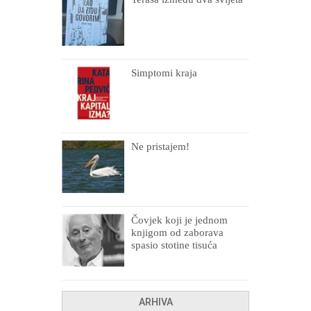
Simptomi kraja
Ne pristajem!
Čovjek koji je jednom
knjigom od zaborava
spasio stotine tisuća
drugih, prokletih i
uništenih
ARHIVA