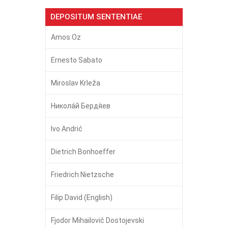
DEPOSITUM SENTENTIAE
Amos Oz
Ernesto Sabato
Miroslav Krleža
Никола́й Бердя́ев
Ivo Andrić
Dietrich Bonhoeffer
Friedrich Nietzsche
Filip David (English)
Fjodor Mihailovič Dostojevski