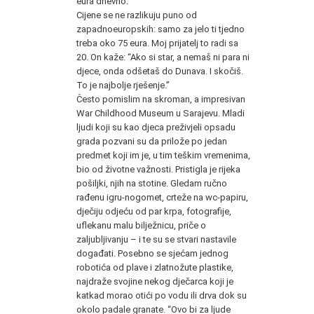
eura dnevno.
Cijene se ne razlikuju puno od
zapadnoeuropskih: samo za jelo ti tjedno
treba oko 75 eura. Moj prijatelj to radi sa
20. On kaže: “Ako si star, a nemaš ni para ni
djece, onda odšetaš do Dunava. I skočiš.
To je najbolje rješenje.”
Često pomislim na skroman, a impresivan
War Childhood Museum u Sarajevu. Mladi
ljudi koji su kao djeca preživjeli opsadu
grada pozvani su da prilože po jedan
predmet koji im je, u tim teškim vremenima,
bio od životne važnosti. Pristigla je rijeka
pošiljki, njih na stotine. Gledam ručno
rađenu igru-nogomet, crteže na wc-papiru,
dječiju odjeću od par krpa, fotografije,
uflekanu malu bilježnicu, priče o
zaljubljivanju – i te su se stvari nastavile
događati. Posebno se sjećam jednog
robotića od plave i zlatnožute plastike,
najdraže svojine nekog dječarca koji je
katkad morao otići po vodu ili drva dok su
okolo padale granate. “Ovo bi za ljude