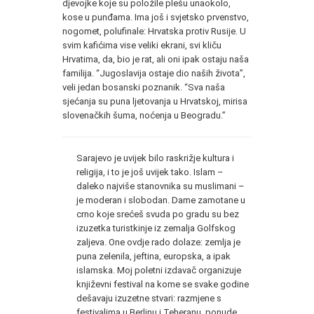
djevojke koje su položile plešu unaokolo,
kose u punđama. Ima još i svjetsko prvenstvo,
nogomet, polufinale: Hrvatska protiv Rusije. U
svim kafićima vise veliki ekrani, svi kliču
Hrvatima, da, bio je rat, ali oni ipak ostaju naša
familija. “Jugoslavija ostaje dio naših života”,
veli jedan bosanski poznanik. “Sva naša
sjećanja su puna ljetovanja u Hrvatskoj, mirisa
slovenačkih šuma, noćenja u Beogradu.”
Sarajevo je uvijek bilo raskrižje kultura i
religija, i to je još uvijek tako. Islam –
daleko najviše stanovnika su muslimani –
je moderan i slobodan. Dame zamotane u
crno koje srećeš svuda po gradu su bez
izuzetka turistkinje iz zemalja Golfskog
zaljeva. One ovdje rado dolaze: zemlja je
puna zelenila, jeftina, europska, a ipak
islamska. Moj poletni izdavač organizuje
književni festival na kome se svake godine
dešavaju izuzetne stvari: razmjene s
festivalima u Berlinu i Teheranu, ponude