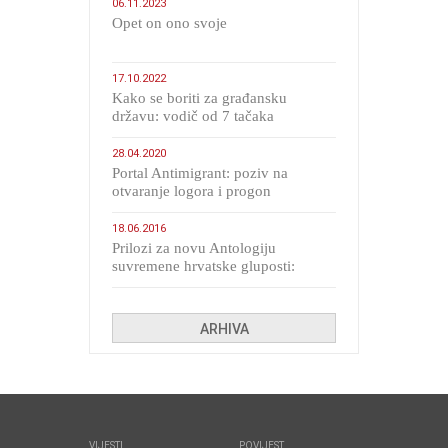
06.11.2023
​Opet on ono svoje
17.10.2022
Kako se boriti za građansku
državu: vodič od 7 tačaka
28.04.2020
Portal Antimigrant: poziv na
otvaranje logora i progon
migranata poput bijesnih kerova
18.06.2016
Prilozi za novu Antologiju
suvremene hrvatske gluposti:
Kolinda i ekipa o navijačkim
huliganima
ARHIVA
VIJESTI
POVIJEST