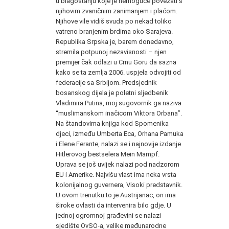
u blagostanju koje je nemoguće povezati s
njihovim zvaničnim zanimanjem i plaćom.
Njihove vile vidiš svuda po nekad toliko
vatreno branjenim brdima oko Sarajeva.
Republika Srpska je, barem donedavno,
stremila potpunoj nezavisnosti – njen
premijer čak odlazi u Crnu Goru da sazna
kako se ta zemlja 2006. uspjela odvojiti od
federacije sa Srbijom. Predsjednik
bosanskog dijela je poletni sljedbenik
Vladimira Putina, moj sugovornik ga naziva
“muslimanskom inačicom Viktora Orbana”.
Na štandovima knjiga kod Spomenika
djeci, između Umberta Eca, Orhana Pamuka
i Elene Ferante, nalazi se i najnovije izdanje
Hitlerovog bestselera Mein Mampf.
Uprava se još uvijek nalazi pod nadzorom
EU i Amerike. Najvišu vlast ima neka vrsta
kolonijalnog guvernera, Visoki predstavnik.
U ovom trenutku to je Austrijanac, on ima
široke ovlasti da intervenira bilo gdje. U
jednoj ogromnoj građevini se nalazi
sjedište OvSO-a, velike međunarodne