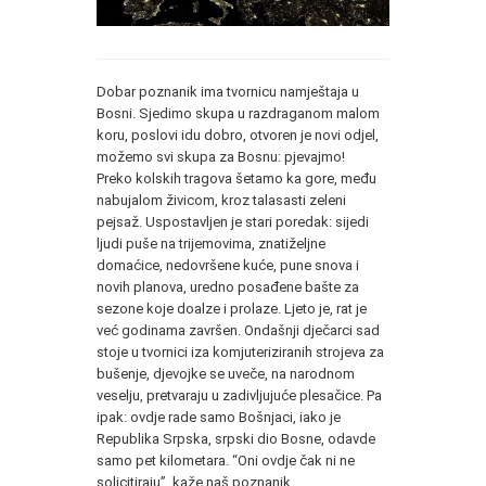
Dobar poznanik ima tvornicu namještaja u
Bosni. Sjedimo skupa u razdraganom malom
koru, poslovi idu dobro, otvoren je novi odjel,
možemo svi skupa za Bosnu: pjevajmo!
Preko kolskih tragova šetamo ka gore, među
nabujalom živicom, kroz talasasti zeleni
pejsaž. Uspostavljen je stari poredak: sijedi
ljudi puše na trijemovima, znatiželjne
domaćice, nedovršene kuće, pune snova i
novih planova, uredno posađene bašte za
sezone koje doalze i prolaze. Ljeto je, rat je
već godinama završen. Ondašnji dječarci sad
stoje u tvornici iza komjuteriziranih strojeva za
bušenje, djevojke se uveče, na narodnom
veselju, pretvaraju u zadivljujuće plesačice. Pa
ipak: ovdje rade samo Bošnjaci, iako je
Republika Srpska, srpski dio Bosne, odavde
samo pet kilometara. “Oni ovdje čak ni ne
solicitiraju”, kaže naš poznanik.