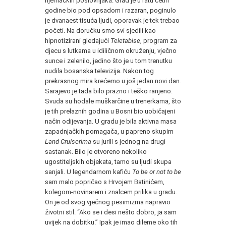
njemačkih poslovnjaka. Grad je u ratu četiri
godine bio pod opsadom i razaran, poginulo
je dvanaest tisuća ljudi, oporavak je tek trebao
početi. Na doručku smo svi sjedili kao
hipnotizirani gledajući
Teletabise
, program za
djecu s lutkama u idiličnom okruženju, vječno
sunce i zelenilo, jedino što je u tom trenutku
nudila bosanska televizija. Nakon tog
prekrasnog mira krećemo u još jedan novi dan.
Sarajevo je tada bilo prazno i teško ranjeno.
Svuda su hodale muškarčine u trenerkama, što
je tih prelaznih godina u Bosni bio uobičajeni
način odijevanja. U gradu je bila aktivna masa
zapadnjačkih pomagača, u papreno skupim
Land Cruiserima
su jurili s jednog na drugi
sastanak. Bilo je otvoreno nekoliko
ugostiteljskih objekata, tamo su ljudi skupa
sanjali. U legendarnom kafiću
To be or not to be
sam malo popričao s Hrvojem Batinićem,
kolegom-novinarem i znalcem prilika u gradu.
On je od svog vječnog pesimizma napravio
životni stil. “Ako se i desi nešto dobro, ja sam
uvijek na dobitku.” Ipak je imao dileme oko tih