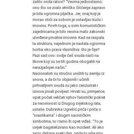
zašto onda ratovi? “Veoma jednostavno:
ono što se zvalo etničko čišćenje zapravo
je bila ogromna pljačka. Jer, onaj koji je
morao otići za sobom je ostavljao kuću i
imovinu. Povrh toga, u svim komunističkim
zajednicama je bilo veoma malo zakonski
utvrđene privatne imovine. Kad se raspala
ta struktura, najednom je nastala ogromna
borba oko prava vlasništva: što je čije?
Pazi sad ovo: ovdje ćeš svuda naići na
likove koji su se tih godina obogatili na
nerazjašnjen način.”
Nacionalisti su stručno uništili tu zemlju iz
snova, a da bi to objasnili i učinili
prihvatljivim svuda su jako cenzurirali i
iznova pisali povijest. Hrvati su, primjerice,
opet počeli veličati njihov fašistički pokret
za neovisnost iz Drugog svjetskog rata,
ustaše. Dubravka Ugrešić priča i priča o
“svastikama” i drugim nacističkim
simbolima, tu i tamo ih opet viđaš. “To je
uvijek bagatelizirano kao incident. Ali ako
se to dešava svaki dan, onda to više nisu