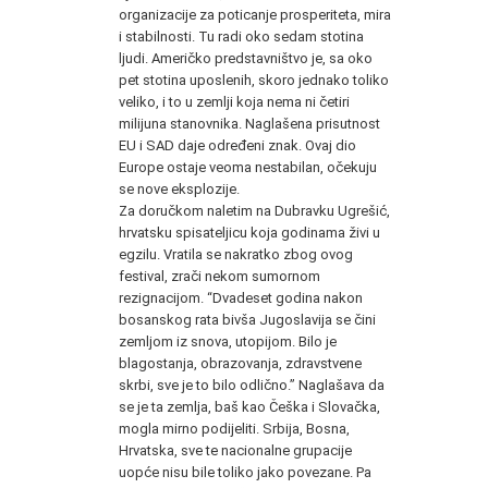
organizacije za poticanje prosperiteta, mira
i stabilnosti. Tu radi oko sedam stotina
ljudi. Američko predstavništvo je, sa oko
pet stotina uposlenih, skoro jednako toliko
veliko, i to u zemlji koja nema ni četiri
milijuna stanovnika. Naglašena prisutnost
EU i SAD daje određeni znak. Ovaj dio
Europe ostaje veoma nestabilan, očekuju
se nove eksplozije.
Za doručkom naletim na Dubravku Ugrešić,
hrvatsku spisateljicu koja godinama živi u
egzilu. Vratila se nakratko zbog ovog
festival, zrači nekom sumornom
rezignacijom. “Dvadeset godina nakon
bosanskog rata bivša Jugoslavija se čini
zemljom iz snova, utopijom. Bilo je
blagostanja, obrazovanja, zdravstvene
skrbi, sve je to bilo odlično.” Naglašava da
se je ta zemlja, baš kao Češka i Slovačka,
mogla mirno podijeliti. Srbija, Bosna,
Hrvatska, sve te nacionalne grupacije
uopće nisu bile toliko jako povezane. Pa