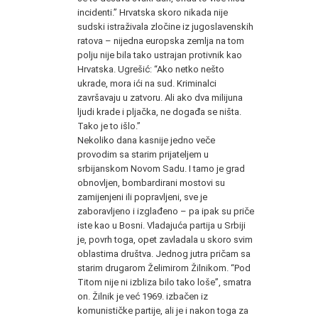
incidenti.” Hrvatska skoro nikada nije
sudski istraživala zločine iz jugoslavenskih
ratova – nijedna europska zemlja na tom
polju nije bila tako ustrajan protivnik kao
Hrvatska. Ugrešić: “Ako netko nešto
ukrade, mora ići na sud. Kriminalci
završavaju u zatvoru. Ali ako dva milijuna
ljudi krade i pljačka, ne događa se ništa.
Tako je to išlo.”
Nekoliko dana kasnije jedno veče
provodim sa starim prijateljem u
srbijanskom Novom Sadu. I tamo je grad
obnovljen, bombardirani mostovi su
zamijenjeni ili popravljeni, sve je
zaboravljeno i izglađeno – pa ipak su priče
iste kao u Bosni. Vladajuća partija u Srbiji
je, povrh toga, opet zavladala u skoro svim
oblastima društva. Jednog jutra pričam sa
starim drugarom Želimirom Žilnikom. “Pod
Titom nije ni izbliza bilo tako loše”, smatra
on. Žilnik je već 1969. izbačen iz
komunističke partije, ali je i nakon toga za