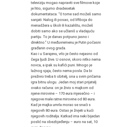
televiziju mogao napraviti sve filmove koje
je htio, sigurno dvadesetak
dokumentataca. “O tome sad možeš samo
sanjati. Nalog ili posao, od liftboja do
menadžera u školi ili kazalištu, možeš
dobiti samo ako se učlaniš u vladajuću
partiju. To je danas potpuno jasno i
direktno.” U međuvremenu je Putin počasni
građanin ovog grada.
Kao i u Sarajevu, vrlo je često nejasno od
čega ljudi žive. U osnovi, skoro nitko nema
novca, a ipak su kafići puni. Mnogo je
lažnog sjaja, često nema posla. Da bi
preživio treba ti obitelj, ona u svim pričama
igra bitnu ulogu. Jedan moj stari prijatelj
ovako računa: on je živio s majkom od
njene mirovine – 170 eura mjesečno – i
njegove male ratne mirovine od 80 eura.
Kad je majka umrla morao se snaći s
njegovih 80 eura. Ostao je živjeti u kući
njegovih roditelja. Katkad ima neki bijedan
poslić na obezbjeđenju – euro na sat, 10