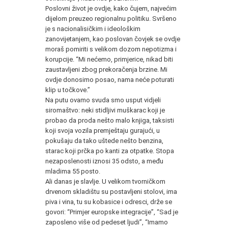
Poslovni život je ovdje, kako čujem, najvećim
dijelom preuzeo regionalnu politiku. Svršeno
je s nacionalisičkim i ideološkim
zanovijetanjem, kao poslovan čovjek se ovdje
moraš pomiriti s velikom dozom nepotizma i
korupcije. “Mi nećemo, primjerice, nikad biti
zaustavljeni zbog prekoračenja brzine. Mi
ovdje donosimo posao, nama neće poturati
klip u točkove.”
Na putu ovamo svuda smo usput vidjeli
siromaštvo: neki stidljivi muškarac koji je
probao da proda nešto malo knjiga, taksisti
koji svoja vozila premještaju gurajući, u
pokušaju da tako uštede nešto benzina,
starac koji prčka po kanti za otpatke. Stopa
nezaposlenosti iznosi 35 odsto, a među
mladima 55 posto.
Ali danas je slavlje. U velikom tvorničkom
drvenom skladištu su postavljeni stolovi, ima
piva i vina, tu su kobasice i odresci, drže se
govori: “Primjer europske integracije”, “Sad je
zaposleno više od pedeset ljudi”, “Imamo