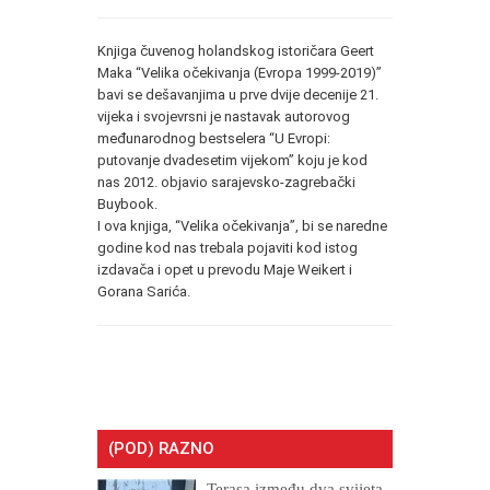
Knjiga čuvenog holandskog istoričara Geert
Maka “Velika očekivanja (Evropa 1999-2019)”
bavi se dešavanjima u prve dvije decenije 21.
vijeka i svojevrsni je nastavak autorovog
međunarodnog bestselera “U Evropi:
putovanje dvadesetim vijekom” koju je kod
nas 2012. objavio sarajevsko-zagrebački
Buybook.
I ova knjiga, “Velika očekivanja”, bi se naredne
godine kod nas trebala pojaviti kod istog
izdavača i opet u prevodu Maje Weikert i
Gorana Sarića.
(POD) RAZNO
Terasa između dva svijeta