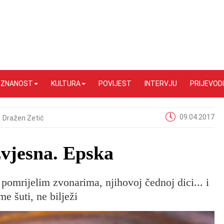
I ZNANOST
KULTURA
POVIJEST
INTERVJU
PRIJEVODI
09.04.2017
Dražen Zetić
zvjesna. Epska
omrijelim zvonarima, njihovoj čednoj dici... i
e šuti, ne bilježi