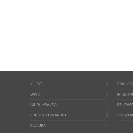
VIJESTI
POVIJES
OSVRTI
INTERVJ
LJUDI I KRAJEVI
PRIJEVOD
DRUŠTVO I ZNANOST
COPY/PA
KULTURA