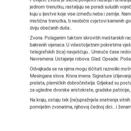
jednom trenutku, rastaljuju se poradi suludih vojni
kuju u ljestve koje vise između neba i zemlje. Nam
mistična trenutka, ti neobični cvjetovi kamenih g
dviju obećanih duša...
Zvona. Polaganim taktom skrovitih meštarskih radi
bakrenih vijenaca. U višestoljetnim pokretima vješt
telegrafskih žica) navješćuju... Umiruće čase redov
Nevremena. Ustajanje robova. Glad. Opsade. Pošast
Odvajkada se na njima mogu iščitati raznoliki motivi
Mesingana slova. Krsna imena. Signature izlijevanj
prelata, plemićkih dobročinitelja. Gdjekad su postaj
za ugledne dvorske aristokrate, gradske patricije, 
Na kraju, ostaju tek (ne)upražnjela snatrenja sitni
pomrijelim zvonarima, njihovoj čednoj dici... i ženama 