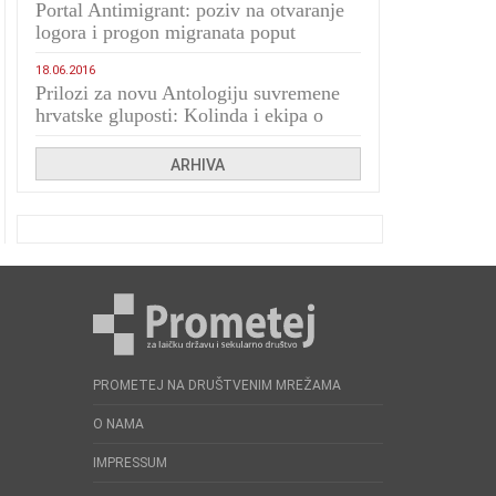
Portal Antimigrant: poziv na otvaranje
logora i progon migranata poput
bijesnih kerova
18.06.2016
Prilozi za novu Antologiju suvremene
hrvatske gluposti: Kolinda i ekipa o
navijačkim huliganima
ARHIVA
PROMETEJ NA DRUŠTVENIM MREŽAMA
O NAMA
IMPRESSUM