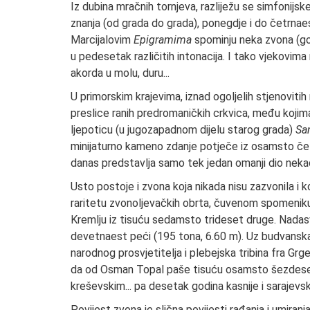
Iz dubina mračnih tornjeva, razliježu se simfonijsk
znanja (od grada do grada), ponegdje i do četrnaes
Marcijalovim
Epigramima
spominju neka zvona (gon
u pedesetak različitih intonacija. I tako vjekovima
akorda u molu, duru...
U primorskim krajevima, iznad ogoljelih stjenovitih
preslice ranih predromaničkih crkvica, među koji
ljepoticu (u jugozapadnom dijelu starog grada)
Sa
minijaturno kameno zdanje potječe iz osamsto četrd
danas predstavlja samo tek jedan omanji dio nek
Usto postoje i zvona koja nikada nisu zazvonila i 
raritetu zvonoljevačkih obrta, čuvenom spomeniku
Kremlju iz tisuću sedamsto trideset druge. Nadas
devetnaest peći (195 tona, 6.60 m). Uz budvanska 
narodnog prosvjetitelja i plebejska tribina fra Gr
da od Osman Topal paše tisuću osamsto šezdesete 
kreševskim... pa desetak godina kasnije i sarajevs
Povijest zvona je slična povijesti rađanja i umiran