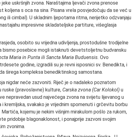
e jeke uskršnjih zvona. Naraštajima ljevači zvona prenose
t koljena s oca na sina. Pisana vrela posvjedočuju da se već u
g ili cimbal). U skladnim ljepotama ritma, nerijetko odzvanjaju
 nastajahu impresivne skladateljske partiture, višeglasja
 rasjeda, osobito su vrijedna udivljenja, prostodušne trodijelne
ma bismo posebice mogli istaknuti devetstoljetnu budvansku
ncta Maria in Punta ili Sancta Maria Buduensis.
Ovo
esete godine, izgradili su je revni isposnici sv. Benedikta, i
ada širega kompleksa benediktinskog samostana.
koja nigdar neće zazvoniti. Riječ je o nadaleko poznatom
 ruske (pravoslavne) kulture,
Carska zvona (Car Kolokol)
u
ve nepravedan usud najvećega zvona na svijetu lijevanog u
i kremljska, svakako je vrijednim spomenuti i grčevitu borbu
ge Martića, kojemu je nekim višnjim mirakulom pošlo za rukom,
pridobije blagonaklonost, i ponajprije zazvoni svojim
kim zvonima.
ja čovjeka. Pobožanjstvena. Rđava. Neizvjesna. Epska... U