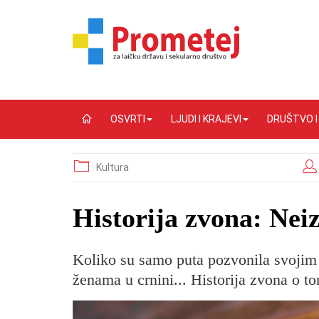
OSVRTI
LJUDI I KRAJEVI
DRUŠTVO 
Kultura
Historija zvona: Nei
Koliko su samo puta pozvonila svojim p
ženama u crnini... Historija zvona o tom