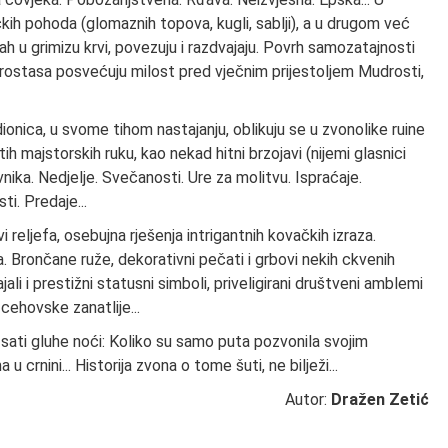
čkih pohoda (glomaznih topova, kugli, sablji), a u drugom već
ah u grimizu krvi, povezuju i razdvajaju. Povrh samozatajnosti
orostasa posvećuju milost pred vječnim prijestoljem Mudrosti,
onica, u svome tihom nastajanju, oblikuju se u zvonolike ruine
ih majstorskih ruku, kao nekad hitni brzojavi (nijemi glasnici
nika. Nedjelje. Svečanosti. Ure za molitvu. Ispraćaje.
i. Predaje...
 reljefa, osebujna rješenja intrigantnih kovačkih izraza.
a. Brončane ruže, dekorativni pečati i grbovi nekih ckvenih
ali i prestižni statusni simboli, priveligirani društveni amblemi
cehovske zanatlije...
h sati gluhe noći: Koliko su samo puta pozvonila svojim
u crnini... Historija zvona o tome šuti, ne bilježi...
Autor:
Dražen Zetić