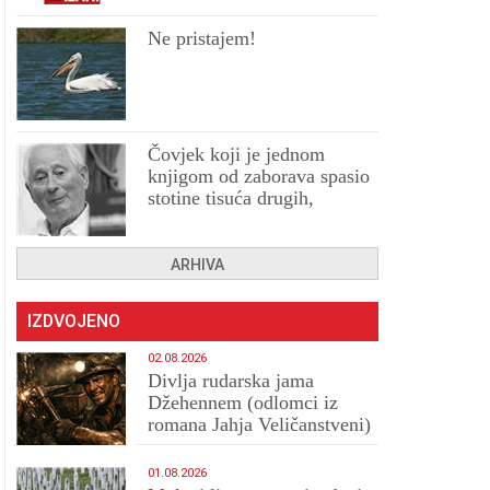
Ne pristajem!
Čovjek koji je jednom
knjigom od zaborava spasio
stotine tisuća drugih,
prokletih i uništenih
ARHIVA
IZDVOJENO
02.08.2026
Divlja rudarska jama
Džehennem (odlomci iz
romana Jahja Veličanstveni)
01.08.2026