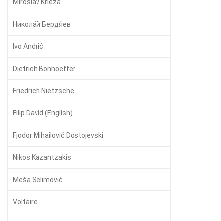
Miroslav Krleža
Никола́й Бердя́ев
Ivo Andrić
Dietrich Bonhoeffer
Friedrich Nietzsche
Filip David (English)
Fjodor Mihailovič Dostojevski
Nikos Kazantzakis
Meša Selimović
Voltaire