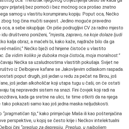
vlastitog oca. Trenutak njegovog otriježnjenja desio se kada ga
jegov prijatelj bez pomoći i bez moćnog oca prošao znatno
njega samog u vlastitu korumpiranu kopiju. Poput oca, Nećko
a zbog tog čina mučiti savjest. Jedino moguće pravedno
oca, a sebe iskupljuje. On piše podrugljivi CV za radno mjesto
e idu društveno poniženi,
“mjesta, zapravo, na koje dolaze ljudi
kalja obraz, a maćehi bi, kako kaže, najdraže bilo da ga
veš-mašini,”
Nećko bježi od hinjene čistoće u vlastito
ac. Da vidim koliko je duboka moja čistoća, moja moralnost.”
čavaju Nećka sa uzaludnostima vlastitih pokušaja. Svijet ne
 Društvo iz Delbojeve kafane se Jakovljevim odlaskom raspada.
postati poput drugih, još jedan u redu za pečat na Birou, još
ane, još jedan alkoholičar koji utapa tugu u čaši, on će ostati
vaju taj nepravedni sistem na snazi. Fini čovjek koji radi na
ozdrava, kada ga sretne na ulici, te time otkriti da na njega
e tako pokazati samo kao još jedna maska neljudskosti.
ao
“pragmatičan tip,”
kako primjećuje Maša ili kao poštenjačina
ve perspektive, u kojoj se često krije i Nećkov intelektualni
Delboj čini
“preglup za depresiju. Preglup, u najboljem