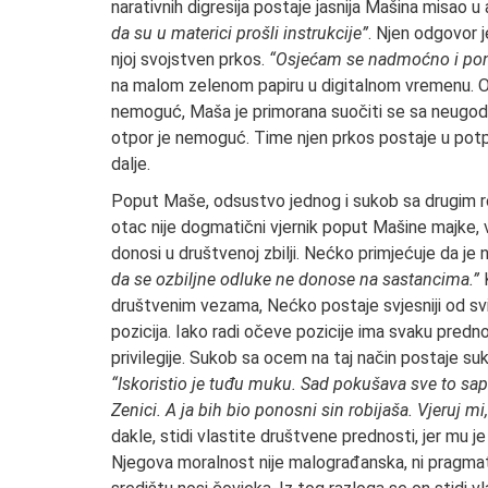
narativnih digresija postaje jasnija Mašina misao u
da su u materici prošli instrukcije”
. Njen odgovor j
njoj svojstven prkos.
“Osjećam se nadmoćno i pon
na malom zelenom papiru u digitalnom vremenu. O
nemoguć, Maša je primorana suočiti se sa neugodno
otpor je nemoguć. Time njen prkos postaje u potp
dalje.
Poput Maše, odsustvo jednog i sukob sa drugim rod
otac nije dogmatični vjernik poput Mašine majke, ve
donosi u društvenoj zbilji. Nećko primjećuje da j
da se ozbiljne odluke ne donose na sastancima.”
K
društvenim vezama, Nećko postaje svjesniji od svi
pozicija. Iako radi očeve pozicije ima svaku predn
privilegije. Sukob sa ocem na taj način postaje suk
“Iskoristio je tuđu muku. Sad pokušava sve to sap
Zenici. A ja bih bio ponosni sin robijaša. Vjeruj mi
dakle, stidi vlastite društvene prednosti, jer mu je j
Njegova moralnost nije malograđanska, ni pragmatič