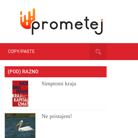
COPY/PASTE
(POD) RAZNO
Simptomi kraja
Ne pristajem!