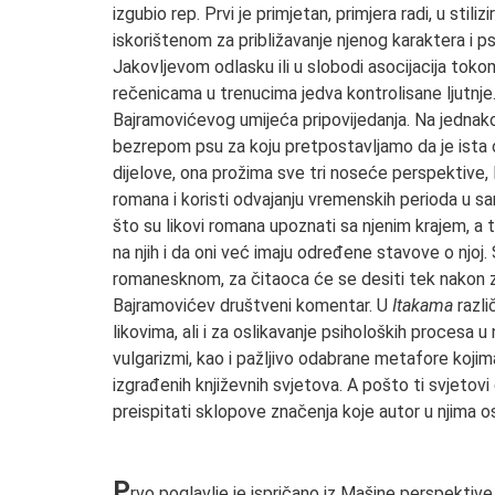
izgubio rep. Prvi je primjetan, primjera radi, u stil
iskorištenom za približavanje njenog karaktera i p
Jakovljevom odlasku ili u slobodi asocijacija toko
rečenicama u trenucima jedva kontrolisane ljutnje. 
Bajramovićevog umijeća pripovijedanja. Na jednako
bezrepom psu za koju pretpostavljamo da je ista on
dijelove, ona prožima sve tri noseće perspektive, 
romana i koristi odvajanju vremenskih perioda u s
što su likovi romana upoznati sa njenim krajem, a
na njih i da oni već imaju određene stavove o njoj
romanesknom, za čitaoca će se desiti tek nakon za
Bajramovićev društveni komentar. U
Itakama
razli
likovima, ali i za oslikavanje psiholoških procesa u 
vulgarizmi, kao i pažljivo odabrane metafore kojim
izgrađenih književnih svjetova. A pošto ti svjetov
preispitati sklopove značenja koje autor u njima o
P
rvo poglavlje je ispričano iz Mašine perspektive.