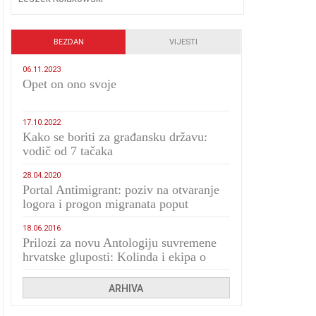
BEZDAN
VIJESTI
06.11.2023
​Opet on ono svoje
17.10.2022
Kako se boriti za građansku državu:
vodič od 7 tačaka
28.04.2020
Portal Antimigrant: poziv na otvaranje
logora i progon migranata poput
bijesnih kerova
18.06.2016
Prilozi za novu Antologiju suvremene
hrvatske gluposti: Kolinda i ekipa o
navijačkim huliganima
ARHIVA