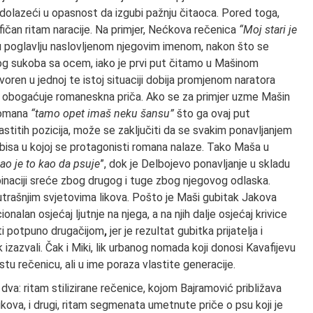
e dolazeći u opasnost da izgubi pažnju čitaoca. Pored toga,
fičan ritam naracije. Na primjer, Nećkova rečenica
“Moj stari je
 u poglavlju naslovljenom njegovim imenom, nakon što se
 sukoba sa ocem, iako je prvi put čitamo u Mašinom
ovoren u jednoj te istoj situaciji dobija promjenom naratora
 se obogaćuje romaneskna priča. Ako se za primjer uzme Mašin
romana
“tamo opet imaš neku šansu”
što ga ovaj put
vlastitih pozicija, može se zaključiti da se svakim ponavljanjem
mbisa u kojoj se protagonisti romana nalaze. Tako Maša u
ao je to kao da psuje
”, dok je Delbojevo ponavljanje u skladu
inaciji sreće zbog drugog i tuge zbog njegovog odlaska.
nutrašnjim svjetovima likova. Pošto je Maši gubitak Jakova
onalan osjećaj ljutnje na njega, a na njih dalje osjećaj krivice
ati potpuno drugačijom
,
jer je rezultat gubitka prijatelja i
 izazvali. Čak i Miki, lik urbanog nomada koji donosi Kavafijevu
istu rečenicu, ali u ime poraza vlastite generacije.
dva: ritam stilizirane rečenice, kojom Bajramović približava
ikova, i drugi, ritam segmenata umetnute priče o psu koji je