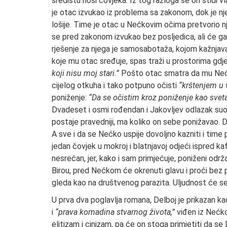
središtu nosi čovjeka. Iz tog razloga se on stidi 
je otac izvukao iz problema sa zakonom, dok je n
lošije. Time je otac u Nećkovim očima pretvorio 
se pred zakonom izvukao bez posljedica, ali će g
rješenje za njega je samosabotaža, kojom kažnjava 
koje mu otac sređuje, spas traži u prostorima gdj
koji nisu moj stari.”
Pošto otac smatra da mu Nećko 
cijelog otkuha i tako potpuno očisti
“krštenjem u 
poniženje:
“Da se očistim kroz poniženje kao svet
Dvadeset i osmi rođendan i Jakovljev odlazak suo
postaje pravedniji, ma koliko on sebe ponižavao.
A sve i da se Nećko uspije dovoljno kazniti i time 
jedan čovjek u mokroj i blatnjavoj odjeći ispred kaf
nesrećan, jer, kako i sam primjećuje, poniženi održa
Birou, pred Nećkom će okrenuti glavu i proći bez p
gleda kao na društvenog parazita. Uljudnost će s
U prva dva poglavlja romana, Delboj je prikazan k
i
“prava komadina stvarnog života,”
viđen iz Nećko
elitizam i cinizam, pa će on stoga primjetiti da se 