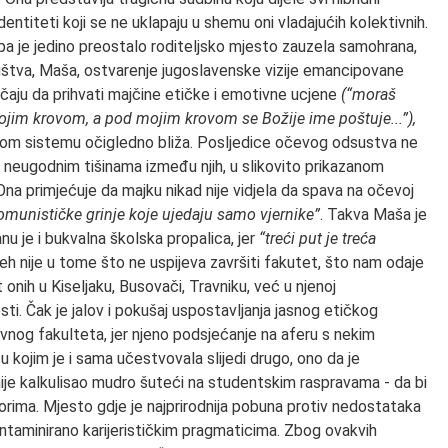
dentiteti koji se ne uklapaju u shemu oni vladajućih kolektivnih.
 pa je jedino preostalo roditeljsko mjesto zauzela samohrana,
društva, Maša, ostvarenje jugoslavenske vizije emancipovane
učaju da prihvati majčine etičke i emotivne ucjene
(“moraš
d mojim krovom, a pod mojim krovom se Božije ime poštuje...”),
snom sistemu očigledno bliža. Posljedice očevog odsustva ne
 neugodnim tišinama između njih, u slikovito prikazanom
na primjećuje da majku nikad nije vidjela da spava na očevoj
munističke grinje koje ujedaju samo vjernike”
. Takva Maša je
 je i bukvalna školska propalica, jer
“treći put je treća
jeh nije u tome što ne uspijeva završiti fakutet, što nam odaje
 onih u Kiseljaku, Busovači, Travniku, već u njenoj
i. Čak je jalov i pokušaj uspostavljanja jasnog etičkog
vnog fakulteta, jer njeno podsjećanje na aferu s nekim
 kojim je i sama učestvovala slijedi drugo, ono da je
ije kalkulisao mudro šuteći na studentskim raspravama - da bi
orima. Mjesto gdje je najprirodnija pobuna protiv nedostataka
taminirano karijerističkim pragmaticima. Zbog ovakvih