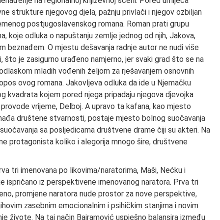
enađenje na regionalnoj književnoj sceni. Pored umijeća
e strukture njegovog djela, pažnju privlači i njegov ozbiljan
remenog postjugoslavenskog romana. Roman prati grupu
a, koje odluka o napuštanju zemlje jednog od njih, Jakova,
nim beznađem. O mjestu dešavanja radnje autor ne nudi više
i, što je zasigurno urađeno namjerno, jer svaki grad što se na
 odlaskom mladih vođenih željom za rješavanjem osnovnih
i topos ovog romana. Jakovljeva odluka da ide u Njemačku
g kvadrata kojem pored njega pripadaju njegova djevojka
j provode vrijeme, Delboj. A upravo ta kafana, kao mjesto
znađa društene stvarnosti, postaje mjesto bolnog suočavanja
uočavanja sa posljedicama društvene drame čiji su akteri. Na
ame protagonista koliko i alegorija mnogo šire, društvene
prva tri imenovana po likovima/naratorima, Maši, Nećku i
je ispričano iz perspektivene imenovanog naratora. Prva tri
emeno, promjene naratora nude prostor za nove perspektive,
njihovim zasebnim emocionalnim i psihičkim stanjima i novim
je živote. Na taj način Bajramović uspješno balansira između