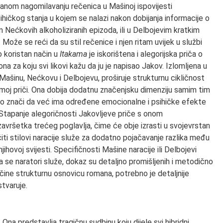
iziranom nagomilavanju rečenica u Mašinoj ispovijesti
sihičkog stanja u kojem se nalazi nakon dobijanja informacije o
m Nećkovih alkoholiziranih epizoda, ili u Delbojevim kratkim
Može se reći da su stil rečenice i njen ritam uvijek u službi
 koristan način u
Itakama
je iskorištena i alegorijska priča o
a za koju svi likovi kažu da ju je napisao Jakov. Izlomljena u
Mašinu, Nećkovu i Delbojevu, proširuje strukturnu cikličnost
amoj priči. Ona dobija dodatnu značenjsku dimenziju samim tim
 to znači da već ima određene emocionalne i psihičke efekte
. Stapanje alegoričnosti Jakovljeve priče s onom
vršetka trećeg poglavlja, čime će obje izrasti u svojevrstan
čiti stilovi naracije služe za dodatno pojačavanje razlika među
njihovoj svijesti. Specifičnosti Mašine naracije ili Delbojevi
a se naratori služe, dokaz su detaljno promišljenih i metodično
i čine strukturnu osnovicu romana, potrebno je detaljnije
stvaruje.
 Ona predstavlja tragičnu sudbinu koju dijele svi hibridni