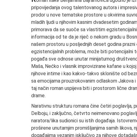
oman
Itake
Benjamina Bajramovića ugodno je izn
pripovijedanja ovog talentovanog autora i impresivn
prodor u nove tematske prostore u okvirima suv
mladih ljudi u njihovim kasnim dvadesetim godinam
primorava da se suoče sa vlastitim egzistencijal
informacija od te da je riječ o nekom gradu u Bosn
našem prostoru u posljednjih deset godina prazni
egzistencijalnih problema, može biti potencijaln
pogađa sve odnose unutar minijaturnog društveno
Maša, Nećko i vlasnik improvizirane kafane u kojo
njihove intime i kao kakvo-takvo sklonište od be
sa emocijama prouzrokovanim odlaskom Jakova i s
taj način roman uspijeva biti i prostorom lične dr
drame.
Narativnu strukturu romana čine četiri poglavlja, 
Delboju, i zaključno, četvrto neimenovano poglavl
naratora/lika sudionici su istih događaja. Istovr
proširene unutarnjim promišljanjima samih likova, 
događajima vezanim isključivo za njihove dotadašn