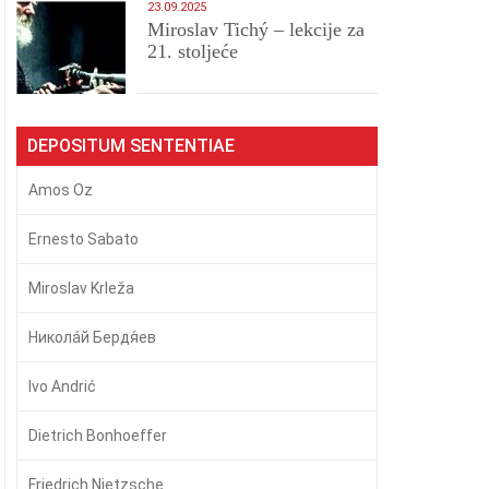
23.09.2025
Miroslav Tichý – lekcije za
21. stoljeće
DEPOSITUM SENTENTIAE
Amos Oz
Ernesto Sabato
Miroslav Krleža
Никола́й Бердя́ев
Ivo Andrić
Dietrich Bonhoeffer
Friedrich Nietzsche