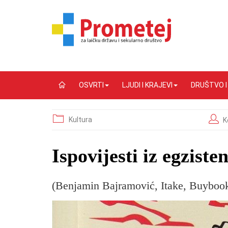
OSVRTI
LJUDI I KRAJEVI
DRUŠTVO 
Kultura
K
Ispovijesti iz egzist
(Benjamin Bajramović, Itake, Buybook