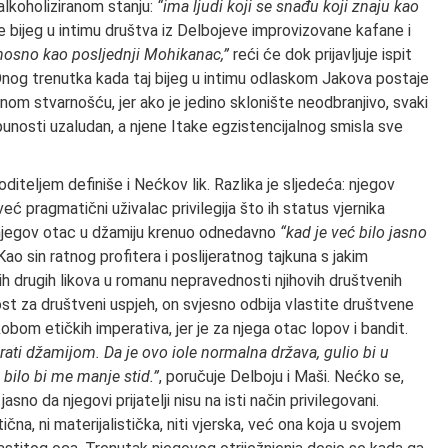
 alkoholiziranom stanju:
“ima ljudi koji se snađu koji znaju kao
e bijeg u intimu društva iz Delbojeve improvizovane kafane i
osno kao posljednji Mohikanac,”
reći će dok prijavljuje ispit
nog trenutka kada taj bijeg u intimu odlaskom Jakova postaje
m stvarnošću, jer ako je jedino sklonište neodbranjivo, svaki
unosti uzaludan, a njene Itake egzistencijalnog smisla sve
iteljem definiše i Nećkov lik. Razlika je sljedeća: njegov
ć pragmatični uživalac privilegija što ih status vjernika
e njegov otac u džamiju krenuo odnedavno
“kad je već bilo jasno
ao sin ratnog profitera i poslijeratnog tajkuna s jakim
h drugih likova u romanu nepravednosti njihovih društvenih
ost za društveni uspjeh, on svjesno odbija vlastite društvene
obom etičkih imperativa, jer je za njega otac lopov i bandit.
rati džamijom. Da je ovo iole normalna država, gulio bi u
, bilo bi me manje stid.”
, poručuje Delboju i Maši. Nećko se,
asno da njegovi prijatelji nisu na isti način privilegovani.
na, ni materijalistička, niti vjerska, već ona koja u svojem