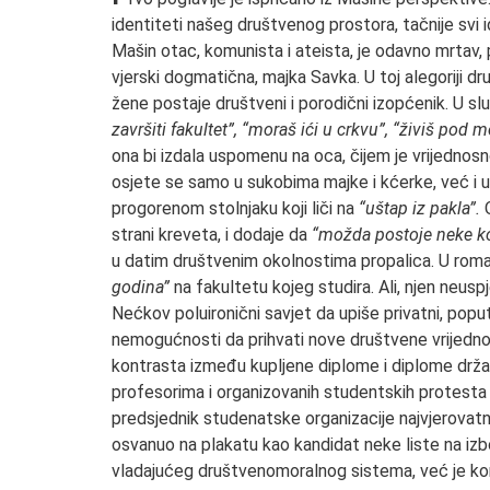
identiteti našeg društvenog prostora, tačnije svi i
Mašin otac, komunista i ateista, je odavno mrtav,
vjerski dogmatična, majka Savka. U toj alegoriji 
žene postaje društveni i porodični izopćenik. U sl
završiti fakultet”, “moraš ići u crkvu”, “živiš po
ona bi izdala uspomenu na oca, čijem je vrijedno
osjete se samo u sukobima majke i kćerke, već i u
progorenom stolnjaku koji liči na
“uštap iz pakla”.
O
strani kreveta, i dodaje da
“možda postoje neke ko
u datim društvenim okolnostima propalica. U romanu
godina”
na fakultetu kojeg studira. Ali, njen neusp
Nećkov poluironični savjet da upiše privatni, poput
nemogućnosti da prihvati nove društvene vrijednost
kontrasta između kupljene diplome i diplome drža
profesorima i organizovanih studentskih protesta u
predsjednik studenatske organizacije najvjerovatn
osvanuo na plakatu kao kandidat neke liste na izb
vladajućeg društvenomoralnog sistema, već je kon