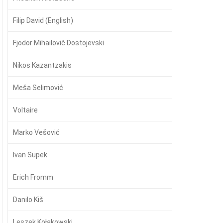
Filip David (English)
Fjodor Mihailovič Dostojevski
Nikos Kazantzakis
Meša Selimović
Voltaire
Marko Vešović
Ivan Supek
Erich Fromm
Danilo Kiš
Leszek Kołakowski