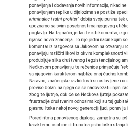
ponavljanja i dodavanja novih informacija, nikad n
ponavljanjem replika u dijalozima se postiže speci
kriminalac i ratni profiter”
dobija svoju puninu tek
upoznamo sa svim posebnostima njegovog etičkog
poglavlju. Na taj način, jedan te isti komentar, izg
nijanse novih značenja. To nije jedini način kojim
komentar iz razgovora sa Jakovom na otvaranju 
ponavljaju različiti likovi iz okvira kompleksnosti 
produbljuje slika društvenog i egzistencijalnog a
Nećkovom ponavljanju te rečenice primjećuje “
rek
sa njegovim karakterom najbliže onoj čudnoj komb
Naravno, značenjske različitosti su uslovljene i u
previše bolan, na njega će se nadovezati i njen iraci
zbog te ljutnje, dok će se Nećkova ljutnja pokaz
frustracije društvenim odnosima koji su taj gubitak
pjesmu Itake nekoj novoj generaciji ljudi, ponavlja 
Pored ritma ponovljenog dijaloga, zamjetna su još 
karakterne osobine ili trenutna psihološka stanja l