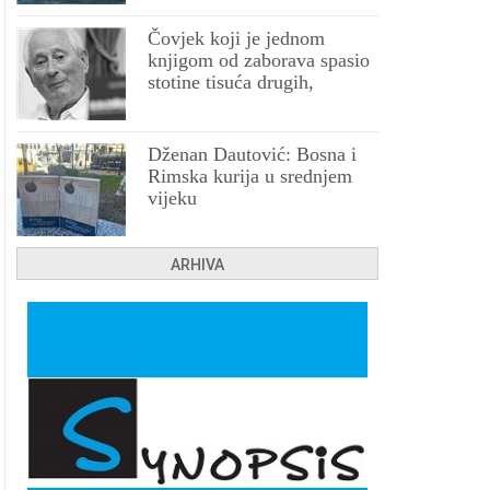
Čovjek koji je jednom
knjigom od zaborava spasio
stotine tisuća drugih,
prokletih i uništenih
Dženan Dautović: Bosna i
Rimska kurija u srednjem
vijeku
ARHIVA