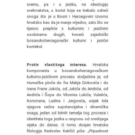
svemu, pa i u jeziku, na ideologiju
svehrvatstva, u korist koje se trebalo odreći
onoga što je u Bosni i Hercegovini izvorno
hrvatsko kao da je manje vrijedno, zato što se
tijesno prepliće s kulturnim i jezičnim
osobinama drugih, tvoreći zajednički
bosanskohercegovački kulturni i jezični
kontekst.
Protiv vlastitoga interesa.
Hrvatska
komponenta u bosanskohercegovačkom
kulturno-jezičnom procesu stoljećima je, od
Humačke ploče do fra Matije Divkovića i do
Ivana Frane Jukića, od Jukića do Andrića, od
Andrića i Šopa do Vitomira Lukića, Vuletića,
Koromana, Ladina i Jergovića, uvijek bila
njegova važna supstancijalna i dinamička
snaga, jedan od bitnih temelja tog procesa i
identiteta toga jezika u rasponu od srednjega
vijeka do danas. O tomu doajen hrvatske
filologije Radoslav Katičić piše: „Pripadnost