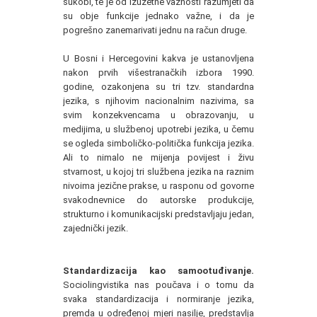
sukobi, te je od izuzetne važnosti razumjeti da
su obje funkcije jednako važne, i da je
pogrešno zanemarivati jednu na račun druge.
U Bosni i Hercegovini kakva je ustanovljena
nakon prvih višestranačkih izbora 1990.
godine, ozakonjena su tri tzv. standardna
jezika, s njihovim nacionalnim nazivima, sa
svim konzekvencama u obrazovanju, u
medijima, u službenoj upotrebi jezika, u čemu
se ogleda simboličko-politička funkcija jezika.
Ali to nimalo ne mijenja povijest i živu
stvarnost, u kojoj tri službena jezika na raznim
nivoima jezične prakse, u rasponu od govorne
svakodnevnice do autorske produkcije,
strukturno i komunikacijski predstavljaju jedan,
zajednički jezik.
Standardizacija kao samootuđivanje.
Sociolingvistika nas poučava i o tomu da
svaka standardizacija i normiranje jezika,
premda u određenoj mjeri nasilje, predstavlja