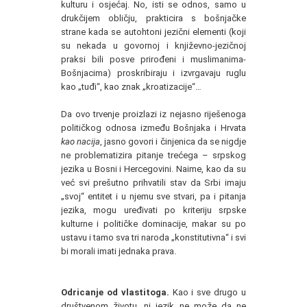
kulturu i osjećaj. No, isti se odnos, samo u
drukčijem obličju, prakticira s bošnjačke
strane kada se autohtoni jezični elementi (koji
su nekada u govornoj i književno-jezičnoj
praksi bili posve prirođeni i muslimanima-
Bošnjacima) proskribiraju i izvrgavaju ruglu
kao „tuđi“, kao znak „kroatizacije“…
Da ovo trvenje proizlazi iz nejasno riješenoga
političkog odnosa između Bošnjaka i Hrvata
kao nacija
, jasno govori i činjenica da se nigdje
ne problematizira pitanje trećega – srpskog
jezika u Bosni i Hercegovini. Naime, kao da su
već svi prešutno prihvatili stav da Srbi imaju
„svoj“ entitet i u njemu sve stvari, pa i pitanja
jezika, mogu uređivati po kriteriju srpske
kulturne i političke dominacije, makar su po
ustavu i tamo sva tri naroda „konstitutivna“ i svi
bi morali imati jednaka prava.
Odricanje od vlastitoga.
Kao i sve drugo u
društvenom životu, ni jezik ne može da ne