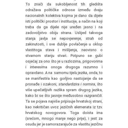
To znači da sukobljenost tih gledišta
odražava političke odnose između dvaju
nacionalnih kolektiva kojima je dano da dijele
isti politički prostor i institucije, a način na koji
treba da ga dijele nije uređen jasno i na
zadovoljstvo obiju strana. Uslijed takvoga
stanja javlja se nepovjerenje, strah od
zakinutosti, i sve dublje povlačenje u oklop
vlastitoga stava i mišljenja, neovisno o
stvarnom stanju stvari. Potpuno se gubi
osjećaj za ono što je u razlozima, prigovorima
i interesima onoga drugoga razumno i
opravdano. A na samomu
tijelu jezika
, onda, to
se manifestira kao gorljivo nastojanje da se
pronađe i ozakoni,
standardizira i normira
, što
više upečatljivih razlika spram drugog jezika,
kako bi se što jasnije međusobno
razgraničili
.
Ta se pojava najviše pripisuje hrvatskoj strani,
kao nekritičan uvoz jezičnih elemenata iz tzv.
hrvatskog novogovora. Toga doista ima
(srećom, mnogo manje nego prije), i jest za
osudu jer je samorazarajuće za vlastitu jezičnu