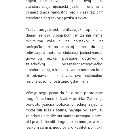
kojem, recimo, Austrijanci na svoj način
standardiziraju njemački jezik, ili onome s
trinaest (sada vjerojatno već i više) različitih
standarda engleskoga jezika u svijetu.
Treća mogućnost, civilizacijski optimalna,
danas se čini utopijskom jer za nju nema
minimuma volje ni na hrvatskoj ni na
bošnjačkoj ni na srpskoj strani: da se,
prihvaćajući notornu činjenicu jedinstvenosti
govornog jezika, postigne dogovor o
zajedničkoj bosanskohercegovačkoj
standardizaciji, s konjunktivnom normom koja
bi priznavala i izražavala sve nacionalno-
jezične specifičnosti tamo gdje ih ima.
Više je nego jasno da će o svim pobrojanim
mogućnostima odlučivati – politika. Zato valja
ponoviti: jezična politika u jednoj zajednici
može biti loša i štetna, najprije po samu tu
zajednicu, a može biti mudra i razvojna. Hoće li
biti prvo ili će biti drugo, nema mnogo veze s
jezikom samim, nego ovisi o kvaliteti političkih