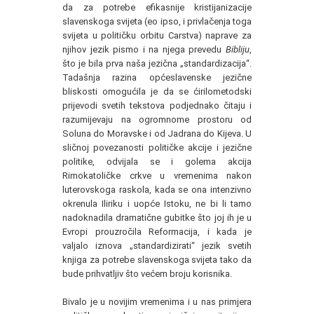
da za potrebe efikasnije kristijanizacije
slavenskoga svijeta (eo ipso, i privlačenja toga
svijeta u političku orbitu Carstva) naprave za
njihov jezik pismo i na njega prevedu
Bibliju
,
što je bila prva naša jezična „standardizacija“.
Tadašnja razina općeslavenske jezične
bliskosti omogućila je da se ćirilometodski
prijevodi svetih tekstova podjednako čitaju i
razumijevaju na ogromnome prostoru od
Soluna do Moravske i od Jadrana do Kijeva. U
sličnoj povezanosti političke akcije i jezične
politike, odvijala se i golema akcija
Rimokatoličke crkve u vremenima nakon
luterovskoga raskola, kada se ona intenzivno
okrenula Iliriku i uopće Istoku, ne bi li tamo
nadoknadila dramatične gubitke što joj ih je u
Evropi prouzročila Reformacija, i kada je
valjalo iznova „standardizirati“ jezik svetih
knjiga za potrebe slavenskoga svijeta tako da
bude prihvatljiv što većem broju korisnika.
Bivalo je u novijim vremenima i u nas primjera