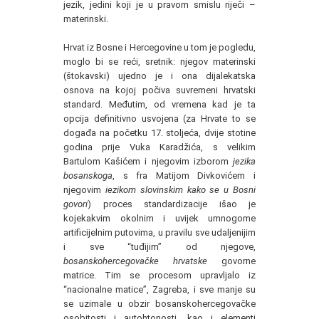
jezik, jedini koji je u pravom smislu riječi –
materinski.
Hrvat iz Bosne i Hercegovine u tom je pogledu,
moglo bi se reći, sretnik: njegov materinski
(štokavski) ujedno je i ona dijalekatska
osnova na kojoj počiva suvremeni hrvatski
standard. Međutim, od vremena kad je ta
opcija definitivno usvojena (za Hrvate to se
događa na početku 17. stoljeća, dvije stotine
godina prije Vuka Karadžića, s velikim
Bartulom Kašićem i njegovim izborom
jezika
bosanskoga
, s fra Matijom Divkovićem i
njegovim
iezikom slovinskim
kako se u Bosni
govori
) proces standardizacije išao je
kojekakvim okolnim i uvijek umnogome
artificijelnim putovima, u pravilu sve udaljenijim
i sve “tuđijim” od njegove,
bosanskohercegovačke hrvatske
govorne
matrice. Tim se procesom upravljalo iz
“nacionalne matice”, Zagreba, i sve manje su
se uzimale u obzir bosanskohercegovačke
osobitosti i autohtonosti, kao i elementi