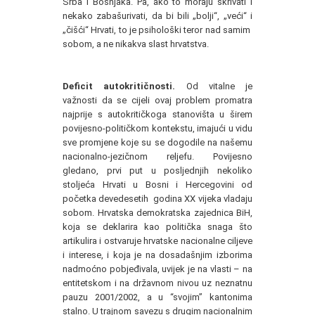
Srba i Bošnjaka. Pa, ako to moraju skrivati i
nekako zabašurivati, da bi bili „bolji“, „veći“ i
„čišći“ Hrvati, to je psihološki teror nad samim
sobom, a ne nikakva slast hrvatstva.
Deficit autokritičnosti.
Od vitalne je
važnosti da se cijeli ovaj problem promatra
najprije s autokritičkoga stanovišta u širem
povijesno-političkom kontekstu, imajući u vidu
sve promjene koje su se dogodile na našemu
nacionalno-jezičnom reljefu. Povijesno
gledano, prvi put u posljednjih nekoliko
stoljeća Hrvati u Bosni i Hercegovini od
početka devedesetih godina XX vijeka vladaju
sobom. Hrvatska demokratska zajednica BiH,
koja se deklarira kao politička snaga što
artikulira i ostvaruje hrvatske nacionalne ciljeve
i interese, i koja je na dosadašnjim izborima
nadmoćno pobjeđivala, uvijek je na vlasti – na
entitetskom i na državnom nivou uz neznatnu
pauzu 2001/2002, a u “svojim” kantonima
stalno. U trajnom savezu s drugim nacionalnim