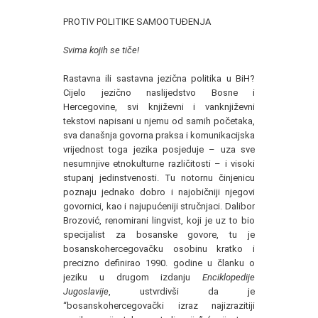
PROTIV POLITIKE SAMOOTUĐENJA
Svima kojih se tiče!
Rastavna ili sastavna jezična politika u BiH?
Cijelo jezično naslijedstvo Bosne i
Hercegovine, svi književni i vanknjiževni
tekstovi napisani u njemu od samih početaka,
sva današnja govorna praksa i komunikacijska
vrijednost toga jezika posjeduje – uza sve
nesumnjive etnokulturne različitosti – i visoki
stupanj jedinstvenosti. Tu notornu činjenicu
poznaju jednako dobro i najobičniji njegovi
govornici, kao i najupućeniji stručnjaci. Dalibor
Brozović, renomirani lingvist, koji je uz to bio
specijalist za bosanske govore, tu je
bosanskohercegovačku osobinu kratko i
precizno definirao 1990. godine u članku o
jeziku u drugom izdanju
Enciklopedije
Jugoslavije
, ustvrdivši da je
“bosanskohercegovački izraz najizrazitiji