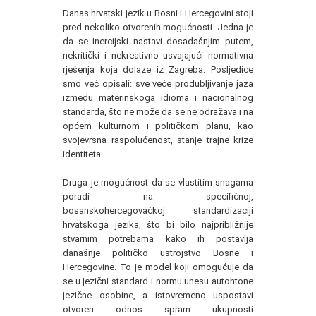
Danas hrvatski jezik u Bosni i Hercegovini stoji
pred nekoliko otvorenih mogućnosti. Jedna je
da se inercijski nastavi dosadašnjim putem,
nekritički i nekreativno usvajajući normativna
rješenja koja dolaze iz Zagreba. Posljedice
smo već opisali: sve veće produbljivanje jaza
između materinskoga idioma i nacionalnog
standarda, što ne može da se ne odražava i na
općem kulturnom i političkom planu, kao
svojevrsna raspolućenost, stanje trajne krize
identiteta.
Druga je mogućnost da se vlastitim snagama
poradi na specifičnoj,
bosanskohercegovačkoj standardizaciji
hrvatskoga jezika, što bi bilo najpribližnije
stvarnim potrebama kako ih postavlja
današnje političko ustrojstvo Bosne i
Hercegovine. To je model koji omogućuje da
se u jezični standard i normu unesu autohtone
jezične osobine, a istovremeno uspostavi
otvoren odnos spram ukupnosti