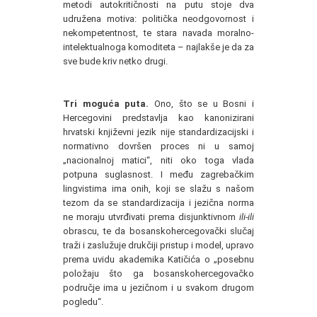
metodi autokritičnosti na putu stoje dva
udružena motiva: politička neodgovornost i
nekompetentnost, te stara navada moralno-
intelektualnoga komoditeta – najlakše je da za
sve bude kriv netko drugi.
Tri moguća puta.
Ono, što se u Bosni i
Hercegovini predstavlja kao kanonizirani
hrvatski književni jezik nije standardizacijski i
normativno dovršen proces ni u samoj
„nacionalnoj matici“, niti oko toga vlada
potpuna suglasnost. I među zagrebačkim
lingvistima ima onih, koji se slažu s našom
tezom da se standardizacija i jezična norma
ne moraju utvrđivati prema disjunktivnom
ili-ili
obrascu, te da bosanskohercegovački slučaj
traži i zaslužuje drukčiji pristup i model, upravo
prema uvidu akademika Katičića o „posebnu
položaju što ga bosanskohercegovačko
područje ima u jezičnom i u svakom drugom
pogledu“.