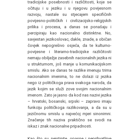
tradicijske posebnosti i različitosti, koje se
očituju i u jeziku i u njegovu povijesnom
razvoju, nastale su stjecajem specifičnih
povijesno-političkih i civilizacijsko-religijskih
prilika i procesa, a danas se ponašaju i
percipiraju kao nacionalno distinktne. No,
savjestan jezikoslovac, dakle, znade, a običan
čovjek nepogrešivo osjeća, da te kulturno-
povijesne i literarno-tradicijske različitosti
nemaju obilježje zasebnih nacionalnih jezika ni
u strukturnom, još manje u komunikacijskom
smislu. Ako se danas te razlike imenuju trima
nacionalnim imenima, to ne dolazi iz jezika
nego iz političkoga prava svakoga naroda, da
jezik kojim se služi zove svojim nacionalnim
imenom. Zato je jasno da kod nas nazivi jezika
– hrvatski, bosanski, srpski – zapravo imaju
funkciju političkoga razlikovanja, a da su u
jezičnomu smislu u najvećoj mjeri sinonimni.
Značenje tih naziva praktično se svodi na
iskaz i znak nacionalne pripadnosti.
Kao što su neistinite, opasne i neprihvatljive