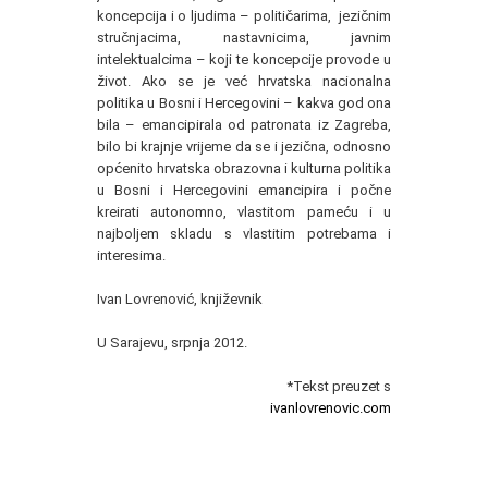
koncepcija i o ljudima – političarima, jezičnim
stručnjacima, nastavnicima, javnim
intelektualcima – koji te koncepcije provode u
život. Ako se je već hrvatska nacionalna
politika u Bosni i Hercegovini – kakva god ona
bila – emancipirala od patronata iz Zagreba,
bilo bi krajnje vrijeme da se i jezična, odnosno
općenito hrvatska obrazovna i kulturna politika
u Bosni i Hercegovini emancipira i počne
kreirati autonomno, vlastitom pameću i u
najboljem skladu s vlastitim potrebama i
interesima.
Ivan Lovrenović, književnik
U Sarajevu, srpnja 2012.
*Tekst preuzet s
ivanlovrenovic.com