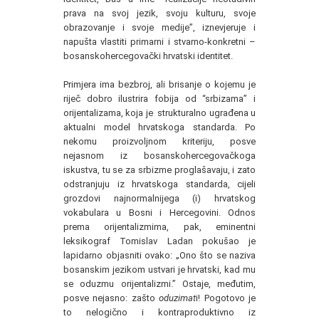
prava na svoj jezik, svoju kulturu, svoje
obrazovanje i svoje medije”, iznevjeruje i
napušta vlastiti primarni i stvarno-konkretni –
bosanskohercegovački hrvatski identitet.
Primjera ima bezbroj, ali brisanje o kojemu je
riječ dobro ilustrira fobija od “srbizama” i
orijentalizama, koja je strukturalno ugrađena u
aktualni model hrvatskoga standarda. Po
nekomu proizvoljnom kriteriju, posve
nejasnom iz bosanskohercegovačkoga
iskustva, tu se za srbizme proglašavaju, i zato
odstranjuju iz hrvatskoga standarda, cijeli
grozdovi najnormalnijega (i) hrvatskog
vokabulara u Bosni i Hercegovini. Odnos
prema orijentalizmima, pak, eminentni
leksikograf Tomislav Ladan pokušao je
lapidarno objasniti ovako: „Ono što se naziva
bosanskim jezikom ustvari je hrvatski, kad mu
se oduzmu orijentalizmi.” Ostaje, međutim,
posve nejasno: zašto
oduzimat
i! Pogotovo je
to nelogično i kontraproduktivno iz