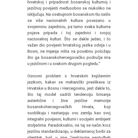
hrvatskoj i pripadnost bosanskoj kulturnoj i
jezičnoj povijesti međusobno se niukoliko ne
isključuju. Na osebujnom bosanskom tlu našlo
se više nacionalnih kultura povezano u
svojevrsnu zajednicu, pa tamo svaka kulturna
pojava pripada i toj zajednici i svojoj
nacionalnoj kulturi. Što se dakle jedan, i to
važan dio povijesti hrvatskog jezika odvija i u
Bosni, ne mijenja ništa na posebnu položaju
što ga bosanskohercegovačko područje ima
u jezičnom i u svakom drugom pogledu.“
Osnovni problem s hrvatskim književnim
jezikom, kakav se mehanički preslikava iz
Hrvatske u Bosnu i Hercegovinu, jest dakle to,
što taj model sadrži tendenciju brisanja
autentične i žive jezične memorije
bosanskohercegovačkih Hrvata, koji
suoblikuju i nastanjuju ovu zemlju kao svoj
integralni povijesni, kulturni i socijalni ambijent
stoljećima. Paradoksalno, na taj se način kroz
jezičnu standardizaciju, u deklariranoj borbi za
identitet, baš u ime “realizacije neotuđivih