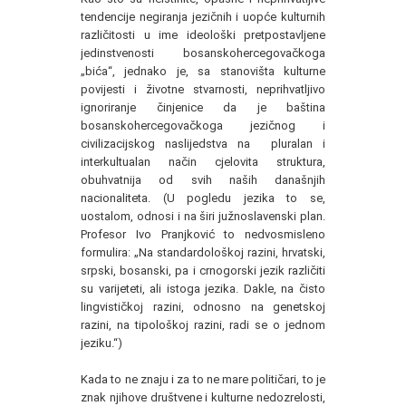
tendencije negiranja jezičnih i uopće kulturnih
različitosti u ime ideološki pretpostavljene
jedinstvenosti bosanskohercegovačkoga
„bića“, jednako je, sa stanovišta kulturne
povijesti i životne stvarnosti, neprihvatljivo
ignoriranje činjenice da je baština
bosanskohercegovačkoga jezičnog i
civilizacijskog naslijedstva na pluralan i
interkultualan način cjelovita struktura,
obuhvatnija od svih naših današnjih
nacionaliteta. (U pogledu jezika to se,
uostalom, odnosi i na širi južnoslavenski plan.
Profesor Ivo Pranjković to nedvosmisleno
formulira: „Na standardološkoj razini, hrvatski,
srpski, bosanski, pa i crnogorski jezik različiti
su varijeteti, ali istoga jezika. Dakle, na čisto
lingvističkoj razini, odnosno na genetskoj
razini, na tipološkoj razini, radi se o jednom
jeziku.“)
Kada to ne znaju i za to ne mare političari, to je
znak njihove društvene i kulturne nedozrelosti,