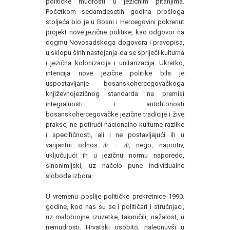
političke mudrosti u jezičnim pitanjima.
Početkom sedamdesetih godina prošloga
stoljeća bio je u Bosni i Hercegovini pokrenut
projekt nove jezične politike, kao odgovor na
dogmu Novosadskoga dogovora i pravopisa,
u sklopu širih nastojanja da se spriječi kulturna
i jezična kolonizacija i unitarizacija. Ukratko,
intencija nove jezične politike bila je
uspostavljanje bosanskohercegovačkoga
književnojezičnog standarda na premisi
integralnosti i autohtonosti
bosanskohercegovačke jezične tradicije i žive
prakse, ne potirući nacionalno-kulturne razlike
i specifičnosti, ali i ne postavljajući ih u
varijantni odnos
ili – ili
, nego, naprotiv,
uključujući ih u jezičnu normu naporedo,
sinonimijski, uz načelo pune individualne
slobode izbora.
U vremenu poslije političke prekretnice 1990.
godine, kod nas su se i političari i stručnjaci,
uz malobrojne izuzetke, takmičili, nažalost, u
nemudrosti. Hrvatski osobito, nalegnuvši u