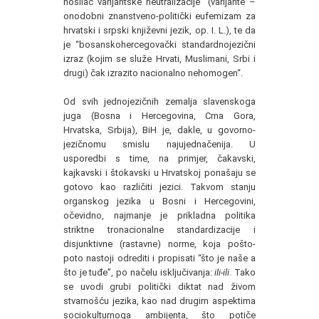
nosilac varijantske neutralizacije” (varijante –
onodobni znanstveno-politički eufemizam za
hrvatski i srpski književni jezik, op. I. L.), te da
je “bosanskohercegovački standardnojezični
izraz (kojim se služe Hrvati, Muslimani, Srbi i
drugi) čak izrazito nacionalno nehomogen“.
Od svih jednojezičnih zemalja slavenskoga
juga (Bosna i Hercegovina, Crna Gora,
Hrvatska, Srbija), BiH je, dakle, u govorno-
jezičnomu smislu najujednačenija. U
usporedbi s time, na primjer, čakavski,
kajkavski i štokavski u Hrvatskoj ponašaju se
gotovo kao različiti jezici. Takvom stanju
organskog jezika u Bosni i Hercegovini,
očevidno, najmanje je prikladna politika
striktne tronacionalne standardizacije i
disjunktivne (rastavne) norme, koja pošto-
poto nastoji odrediti i propisati “što je naše a
što je tuđe”, po načelu isključivanja:
ili-ili
. Tako
se uvodi grubi politički diktat nad živom
stvarnošću jezika, kao nad drugim aspektima
sociokulturnoga ambijenta, što potiče