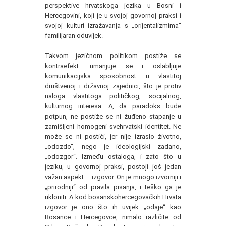
perspektive hrvatskoga jezika u Bosni i
Hercegovini, koji je u svojoj govornoj praksi i
svojoj kulturi izražavanja s „orijentalizmima“
familijaran oduvijek.
Takvom jezičnom politikom postiže se
kontraefekt: umanjuje se i oslabljuje
komunikacijska sposobnost u vlastitoj
društvenoj i državnoj zajednici, što je protiv
naloga vlastitoga političkog, socijalnog,
kulturnog interesa. A, da paradoks bude
potpun, ne postiže se ni žuđeno stapanje u
zamišljeni homogeni svehrvatski identitet. Ne
može se ni postići, jer nije izraslo životno,
„odozdo“, nego je ideologijski zadano,
„odozgor“. Između ostaloga, i zato što u
jeziku, u govornoj praksi, postoji još jedan
važan aspekt – izgovor. On je mnogo izvorniji i
„prirodniji“ od pravila pisanja, i teško ga je
ukloniti. A kod bosanskohercegovačkih Hrvata
izgovor je ono što ih uvijek „odaje“ kao
Bosance i Hercegovce, nimalo različite od