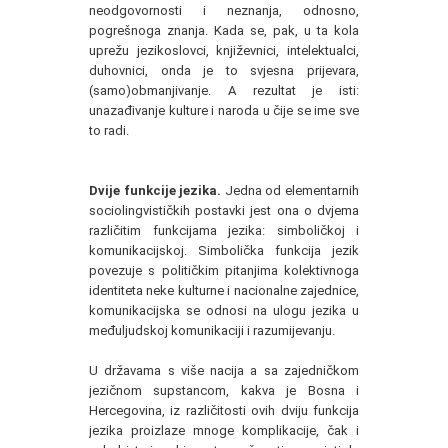
neodgovornosti i neznanja, odnosno,
pogrešnoga znanja. Kada se, pak, u ta kola
uprežu jezikoslovci, književnici, intelektualci,
duhovnici, onda je to svjesna prijevara,
(samo)obmanjivanje. A rezultat je isti:
unazađivanje kulture i naroda u čije se ime sve
to radi.
Dvije funkcije jezika.
Jedna od elementarnih
sociolingvističkih postavki jest ona o dvjema
različitim funkcijama jezika: simboličkoj i
komunikacijskoj. Simbolička funkcija jezik
povezuje s političkim pitanjima kolektivnoga
identiteta neke kulturne i nacionalne zajednice,
komunikacijska se odnosi na ulogu jezika u
međuljudskoj komunikaciji i razumijevanju.
U državama s više nacija a sa zajedničkom
jezičnom supstancom, kakva je Bosna i
Hercegovina, iz različitosti ovih dviju funkcija
jezika proizlaze mnoge komplikacije, čak i