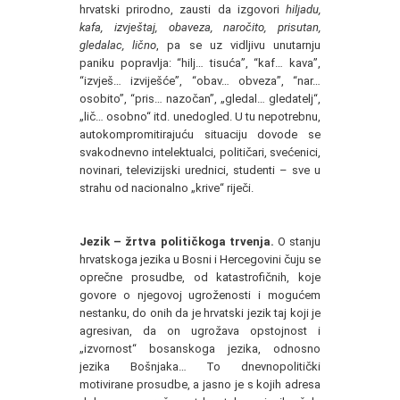
hrvatski prirodno, zausti da izgovori
hiljadu,
kafa, izvještaj, obaveza, naročito, prisutan,
gledalac, lično
, pa se uz vidljivu unutarnju
paniku popravlja: “hilj… tisuća”, “kaf… kava”,
“izvješ… izviješće”, “obav… obveza”, “nar…
osobito”, “pris… nazočan”, „gledal… gledatelj“,
„lič… osobno“ itd. unedogled. U tu nepotrebnu,
autokompromitirajuću situaciju dovode se
svakodnevno intelektualci, političari, svećenici,
novinari, televizijski urednici, studenti – sve u
strahu od nacionalno „krive“ riječi.
Jezik – žrtva političkoga trvenja.
O stanju
hrvatskoga jezika u Bosni i Hercegovini čuju se
oprečne prosudbe, od katastrofičnih, koje
govore o njegovoj ugroženosti i mogućem
nestanku, do onih da je hrvatski jezik taj koji je
agresivan, da on ugrožava opstojnost i
„izvornost“ bosanskoga jezika, odnosno
jezika Bošnjaka… To dnevnopolitički
motivirane prosudbe, a jasno je s kojih adresa