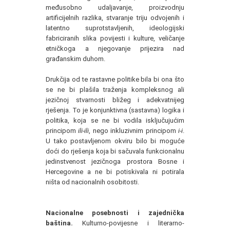
međusobno udaljavanje, proizvodnju
artificijelnih razlika, stvaranje triju odvojenih i
latentno suprotstavljenih, ideologijski
fabriciranih slika povijesti i kulture, veličanje
etničkoga a njegovanje prijezira nad
građanskim duhom.
Drukčija od te rastavne politike bila bi ona što
se ne bi plašila traženja kompleksnog ali
jezičnoj stvarnosti bližeg i adekvatnijeg
rješenja. To je konjunktivna (sastavna) logika i
politika, koja se ne bi vodila isključujućim
principom
ili-ili
, nego inkluzivnim principom
i-i
.
U tako postavljenom okviru bilo bi moguće
doći do rješenja koja bi sačuvala funkcionalnu
jedinstvenost jezičnoga prostora Bosne i
Hercegovine a ne bi potiskivala ni potirala
ništa od nacionalnih osobitosti.
Nacionalne posebnosti i zajednička
baština.
Kulturno-povijesne i literarno-