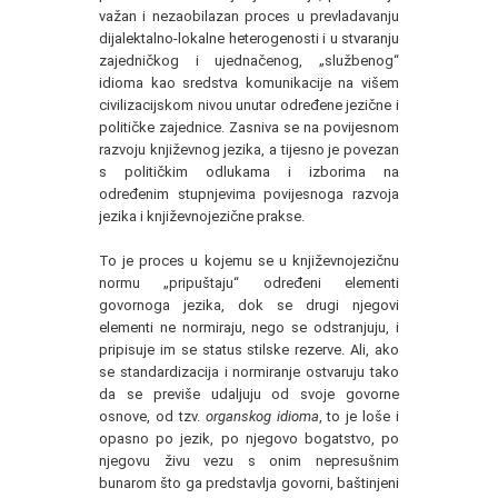
važan i nezaobilazan proces u prevladavanju
dijalektalno-lokalne heterogenosti i u stvaranju
zajedničkog i ujednačenog, „službenog“
idioma kao sredstva komunikacije na višem
civilizacijskom nivou unutar određene jezične i
političke zajednice. Zasniva se na povijesnom
razvoju književnog jezika, a tijesno je povezan
s političkim odlukama i izborima na
određenim stupnjevima povijesnoga razvoja
jezika i književnojezične prakse.
To je proces u kojemu se u književnojezičnu
normu „pripuštaju“ određeni elementi
govornoga jezika, dok se drugi njegovi
elementi ne normiraju, nego se odstranjuju, i
pripisuje im se status stilske rezerve. Ali, ako
se standardizacija i normiranje ostvaruju tako
da se previše udaljuju od svoje govorne
osnove, od tzv.
organskog idioma
, to je loše i
opasno po jezik, po njegovo bogatstvo, po
njegovu živu vezu s onim nepresušnim
bunarom što ga predstavlja govorni, baštinjeni