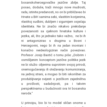
bosanskohercegovačke jezične zbilje. Taj
posao, doduše, traži mnogo nove mudrosti,
rada, istinite predanosti, no on bi približavao bi
Hrvate u BiH samima sebi, vlastitim korijenima,
vlastitoj sudbini, dubljem i sigurnijem osjećaju
identiteta. Ne bi značio nikakvo prekidanje
povezanosti sa cjelinom hrvatske kulture i
jezika, ali, što je jednako tako važno, ne bi ih
ni antagonizirao s drugima u Bosni i
Hercegovini, nego bi ih na jedan inovirani i
konačno neideologiziran način povezivao.
Profesor Josip Baotić o tomu piše: „Dobrim i
osmišljenim konceptom jezične politike jezik
ne bi služio ciljevima suprotnim svojoj prirodi,
onemogućavanju ili otežavanju komuniciranja,
na jednoj strani, a mogao bi biti iskorišten za
produbljivanje svijesti o jezičkom zajedništvu
u prošlosti, sadašnjosti, pa i takvim
perspektivama u budućnosti sva tri bosanska
naroda.“
U principu, bio bi to model sličan onome u