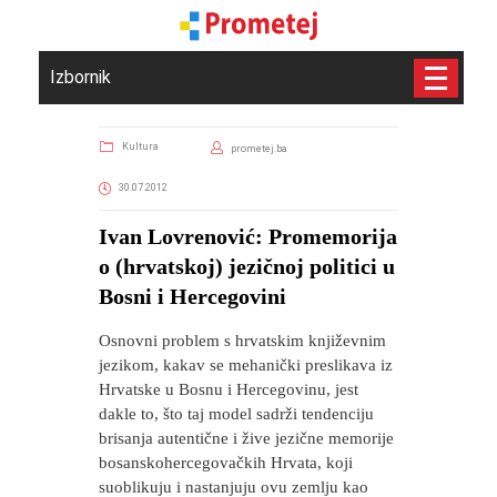
Izbornik
Kultura
prometej.ba
30.07.2012
Ivan Lovrenović: Promemorija
o (hrvatskoj) jezičnoj politici u
Bosni i Hercegovini
Osnovni problem s hrvatskim književnim
jezikom, kakav se mehanički preslikava iz
Hrvatske u Bosnu i Hercegovinu, jest
dakle to, što taj model sadrži tendenciju
brisanja autentične i žive jezične memorije
bosanskohercegovačkih Hrvata, koji
suoblikuju i nastanjuju ovu zemlju kao