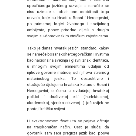
specifičnoga jezičnog razvoja, a naročito se
nisu uzimale u obzir one osobitosti toga
razvoja, koje su Hrvati u Bosni i Hercegovini,
po primarnoj logici životnoga i socijalnog
ambijenta, posve prirodno dijelili s drugim
svojim su-domovinskim etničkim zajednicama.
Tako je danas hrvatski jezični standard, kakav
se nameće bosanskohercegovačkim Hrvatima
kao nacionalna svetinja i glavni znak identiteta,
u mnogim svojim elementima udaljen od
njihove govorne matrice, od njihova stvarnog
materinskog jezika. To destruktivno i
otuđujuće djeluje na hrvatsku kulturu u Bosni i
Hercegovini, o čemu u ovdašnjoj hrvatskoj
politici i društvenoj eliti (intelektualnoj,
akademskoj, vjersko-crkvenoj…) još uvijek ne
postoji kritička svijest.
U svakodnevnom životu ta se pojava očituje
na tragikomičan način. Čest je slučaj da
govornik sam sebi pregriza jezik kad, posve