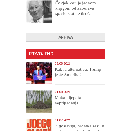
Čovjek koji je jednom
knjigom od zaborava
spasio stotine tisuća
drugih, prokletih i
uništenih
ARHIVA
IZDVOJENO
02.08.2026
Kakva alternativa, Trump
jeste Amerika!
01.08.2026
Muka i ljepota
nepripadanja
31.07.2026
Jugoslavija, hronika šest ili