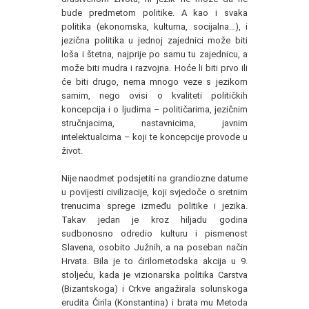
bude predmetom politike. A kao i svaka
politika (ekonomska, kulturna, socijalna…), i
jezična politika u jednoj zajednici može biti
loša i štetna, najprije po samu tu zajednicu, a
može biti mudra i razvojna. Hoće li biti prvo ili
će biti drugo, nema mnogo veze s jezikom
samim, nego ovisi o kvaliteti političkih
koncepcija i o ljudima – političarima, jezičnim
stručnjacima, nastavnicima, javnim
intelektualcima – koji te koncepcije provode u
život.
Nije naodmet podsjetiti na grandiozne datume
u povijesti civilizacije, koji svjedoče o sretnim
trenucima sprege između politike i jezika.
Takav jedan je kroz hiljadu godina
sudbonosno odredio kulturu i pismenost
Slavena, osobito Južnih, a na poseban način
Hrvata. Bila je to ćirilometodska akcija u 9.
stoljeću, kada je vizionarska politika Carstva
(Bizantskoga) i Crkve angažirala solunskoga
erudita Ćirila (Konstantina) i brata mu Metoda