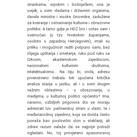
strankama, srpskim i bošnjačkim, ona je
uvijek, u svim vladama i državnim organima,
davala ministre i visoke činovnike, zadužene
za kreiranje i ostvarivanje kulturne i obrazovne
politike. A tamo gdje je HDZ bio i ostao sam i
svemoćan (u tzv. hrvatskim županijama,
osobito u zapadnoj Hercegovini), imali su
priliku i mogućnost raditi potpuno sami, bez
ičijega uplitanja i smetanja, ruku pod ruku sa
Crkvom, akademskom zajednicom,
nacionalnim kulturnim društvima,
intelektualcima… Na čiju bi, onda, adresu
prvenstveno trebala biti upućena kritička
analiza stanja u jeziku, ali i u svim drugim
važnim oblastima – u obrazovanju, u
medijima, u kulturnoj politici općenito? Ima,
naravno, ozbiljnih prigovora što se moraju
adresirati tzv. partnerskoj strani u vlasti, te i
međunarodnoj zajednici, koja se doista često
ponaša kao poslovični slon u staklariji, ali
zdravi razum nalaže da se najprije potraži
ogledalo. No, toj provjereno spasonosnoj