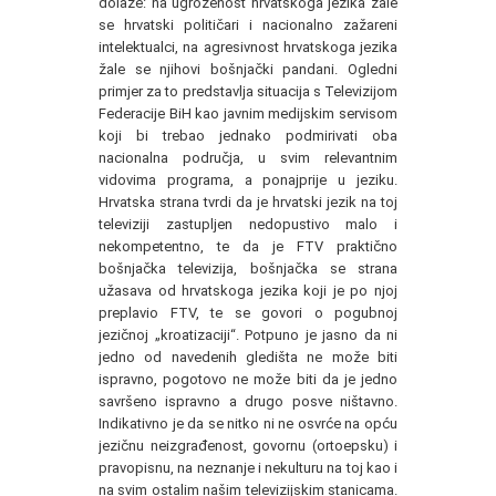
dolaze: na ugroženost hrvatskoga jezika žale
se hrvatski političari i nacionalno zažareni
intelektualci, na agresivnost hrvatskoga jezika
žale se njihovi bošnjački pandani. Ogledni
primjer za to predstavlja situacija s Televizijom
Federacije BiH kao javnim medijskim servisom
koji bi trebao jednako podmirivati oba
nacionalna područja, u svim relevantnim
vidovima programa, a ponajprije u jeziku.
Hrvatska strana tvrdi da je hrvatski jezik na toj
televiziji zastupljen nedopustivo malo i
nekompetentno, te da je FTV praktično
bošnjačka televizija, bošnjačka se strana
užasava od hrvatskoga jezika koji je po njoj
preplavio FTV, te se govori o pogubnoj
jezičnoj „kroatizaciji“. Potpuno je jasno da ni
jedno od navedenih gledišta ne može biti
ispravno, pogotovo ne može biti da je jedno
savršeno ispravno a drugo posve ništavno.
Indikativno je da se nitko ni ne osvrće na opću
jezičnu neizgrađenost, govornu (ortoepsku) i
pravopisnu, na neznanje i nekulturu na toj kao i
na svim ostalim našim televizijskim stanicama.