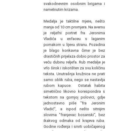
svakodnevnim osobnim brigama i
nametnutim krizama.
Medalja je taktilne mjere, nešto
manja od 10 cm promjera. Na aversu
je reljefni portret fra Jeronima
Vladića u enfaceu s laganim
pomakom u lijevu stranu. Pozadina
je blago konkavna čime je bez
drastičnih prijelaza dobio prostor za
veću dubinu reljefa. Rub medalje je
vrlo širok i iskorišten za svu količinu
teksta. Unutrašnja kružnica ne prati
samo oblik ruba, nego se nastavlja
rubom kapuce. Ostatak habita
simetrično likovno korespondira s
tekstom na gornjoj polovici, gdje
jednostavno piše "fra Jeronim
Vladić", a ispod nešto sitnijim
slovima "franjevac bosanski", bez
ikakvog odmaka od krajeva ruba.
Godine rođenja i smrti uobičajenog