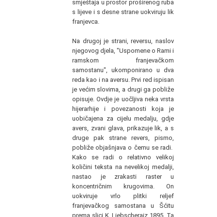
smještaja u prostor proširenog ruba
s lijeve i s desne strane uokviruju lik
franjevca.
Na drugoj je strani, reversu, naslov
njegovog djela, "Uspomene o Rami i
ramskom franjevačkom
samostanu", ukomponirano u dva
reda kao i na aversu. Prvi red ispisan
je većim slovima, a drugi ga pobliže
opisuje. Ovdje je uočljiva neka vrsta
hijerarhije i povezanosti koja je
uobičajena za cijelu medalju, gdje
avers, zvani glava, prikazuje lik, a s
druge pak strane revers, pismo,
pobliže objašnjava o čemu se radi.
Kako se radi o relativno velikoj
količini teksta na nevelikoj medalji,
nastao je zrakasti raster u
koncentričnim krugovima. On
uokviruje vrlo plitki reljef
franjevačkog samostana u Šćitu
prema slici K. Liebscheraiz 1895. Ta