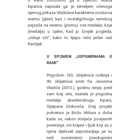
o Rami. Donosimo ga u cijelosti. Mlada
kiparica napisala ga je temeljem očevoga
vjernog prikaza Vladićeve karakterne osobe na
aversu (glavi) kao i nostalgičnoga ramskog
pejzaža na reversu (pismu) ove medalje, koja
(medalja) u cjelini, kad ju čovjek pogleda,
„miluje oči“, kako to lijepo reče jedan naš
Ramljak.
U SPOMEN
„USPOMENAMA O
RAMI“
Prigodom 165. obljetnice rođenja i
90. obljetnice smrti fra Jeronima
Vladića (2013.), godinu ranije, pred
sam kraj iste, nastala je prigodna
medalja akademskoga kipara,
Stjepana Divkovića. Ovaj projekt
pokrenuo je Božo Mišura u doba
kada se, nakon stoljeća povijesnih
previranja, ovi krajevi i ljudi koji su u
njima djelovali zapostavljaju jer su
naši suvremenici preokupirani