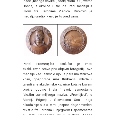
inače „našega čovika“, podrijetlom iz Sjeverne
Bosne, iz okolice Tuzle, da uradi medalju s
likom fra Jeronima Vladića. Divković je
medalju uradio i - evo je, tu pred vama.
Portal
Prometej.ba
zaslužio je imati
ekskluzivno pravo prvi objaviti fotografiju ove
medalje kao i tekst o njoj iz pera umjetnikove
kćeri, gospođice
Ane Divković
, mlade i
talentirane akademske kiparice, koja je krajem
prošle godine imala i svoju samostalnu
izložbu zanimljivoga naziva: „Prevrtljivci“, u
Mezeju Prigorja u Sesvetama. Ona - koja
nikada nije bila u Rami -, napisa dolje navedeni
tekst o fra Jeronimu i njegovim Uspomenama