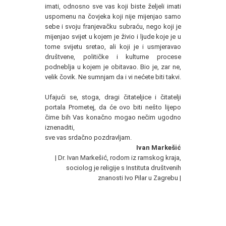
imati, odnosno sve vas koji biste željeli imati
uspomenu na čovjeka koji nije mijenjao samo
sebe i svoju franjevačku subraću, nego koji je
mijenjao svijet u kojem je živio i ljude koje je u
tome svijetu sretao, ali koji je i usmjeravao
društvene, političke i kulturne procese
podneblja u kojem je obitavao. Bio je, zar ne,
velik čovik. Ne sumnjam da i vi nećete biti takvi.
Ufajući se, stoga, dragi čitateljice i čitatelji
portala Prometej, da će ovo biti nešto lijepo
čime bih Vas konačno mogao nečim ugodno
iznenaditi,
sve vas srdačno pozdravljam.
Ivan Markešić
| Dr. Ivan Markešić, rodom iz ramskog kraja,
sociolog je religije s Instituta društvenih
znanosti Ivo Pilar u Zagrebu |