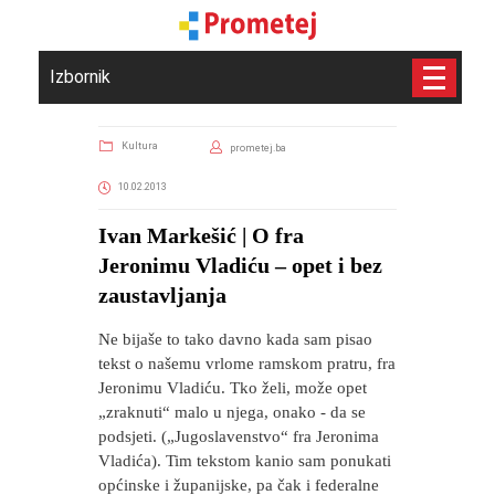
Izbornik
Kultura
prometej.ba
10.02.2013
Ivan Markešić | O fra
Jeronimu Vladiću – opet i bez
zaustavljanja
Ne bijaše to tako davno kada sam pisao
tekst o našemu vrlome ramskom pratru, fra
Jeronimu Vladiću. Tko želi, može opet
„zraknuti“ malo u njega, onako - da se
podsjeti. („Jugoslavenstvo“ fra Jeronima
Vladića). Tim tekstom kanio sam ponukati
općinske i županijske, pa čak i federalne