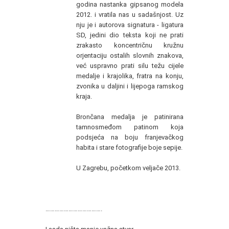
godina nastanka gipsanog modela
2012. i vratila nas u sadašnjost. Uz
nju je i autorova signatura - ligatura
SD, jedini dio teksta koji ne prati
zrakasto koncentričnu kružnu
orjentaciju ostalih slovnih znakova,
već uspravno prati silu težu cijele
medalje i krajolika, fratra na konju,
zvonika u daljini i lijepoga ramskog
kraja.
Brončana medalja je patinirana
tamnosmeđom patinom koja
podsjeća na boju franjevačkog
habita i stare fotografije boje sepije.
U Zagrebu, početkom veljače 2013.
Ana
Divković
……………………………….