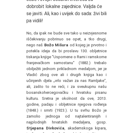
dobrobit lokalne zajednice. Valjda će
se javiti. Ali, kao i uvijek do sada: živi bili
pa vidili!
No, da ipak ne bude sve tako u neizvjesnome
iščekivanju pobrinuo se opet, a tko drugi,
nego naš
Božo Mišura
od kojeg je prvotno i
potekla ideja da bi proslavu 130. obljetnice
tiskanja knjige "Uspomene o Rami i ramskome
franjevačkom samostanu" (1882.) trebalo
obilježiti jednom prikladnom medaljom, jer je
Vladić zbog ove ali i drugih knjiga kao i
učinjenih djela „vrlo važan za nas Ramljake“,
ali, zašto to ne reći, i za sveukupnu našu
bosanskohercegovačku i hrvatsku pisanu
kulturu. Sretna je okolnost da ove, 2013.
godine, padaju i obljetnice njegova rođenja
(1848.) i smrti (1923.). U tu svrhu Božo je
zamolio jednoga od najtalentiranijih i
najplodnijih hrvatskih medaljera, gosp.
Stjepana Divkovića
, akademskoga kipara,