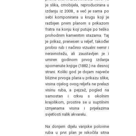
je slika, crnobijela, reproducirana u
izdanju iz 2008., a već je sama po
sebi komponirana u krugu koji je
razbijen prvim planom s prikazom
fratra na konju koji putuje po teško
prohodnim kamenitim stazama. Taj
je prikaz, prenesen u reljef, također
probio rub i načinio vizualni nemir i
neravnotežu, ali zaustavljen je i
umiren godinom prvog izdanja
spomenute knjige (1882.) na desnoj
strani. Koliki god je dojam najveće
blizine prvoga plana u prikazu slike,
visina cijelog ovog reljefa ne prelazi
visinu ruba, a pejzaž, pogled na
samostan i crkvu s okolnim
krajolikom, prostire se u suptilnim
izmjenama visina i prijelazima
svjetlosti nalik akvarelu.
Na donjem dijelu vanjske polovine
ruba u prvi plan je iskočila sitna