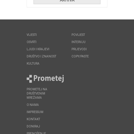
VIJESTI
POVIJEST
OSVRTI
INTERVJU
LJUDI I KRAJEVI
PRIJEVODI
DRUŠTVO I ZNANOST
COPY/PASTE
KULTURA
PROMETEJ NA
DRUŠTVENIM
MREŽAMA
O NAMA
IMPRESSUM
KONTAKT
DONIRAJ
PRENOŠENJE