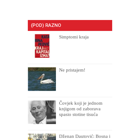
(POD) RAZNO
Simptomi kraja
Ne pristajem!
Čovjek koji je jednom
knjigom od zaborava
spasio stotine tisuća
drugih, prokletih i
uništenih
Dženan Dautović: Bosna i