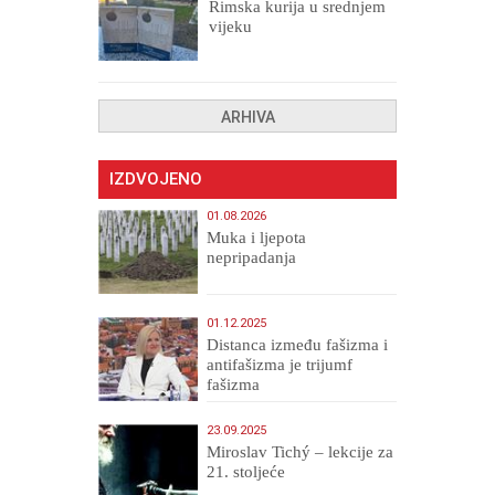
Rimska kurija u srednjem
vijeku
ARHIVA
IZDVOJENO
01.08.2026
Muka i ljepota
nepripadanja
01.12.2025
Distanca između fašizma i
antifašizma je trijumf
fašizma
23.09.2025
Miroslav Tichý – lekcije za
21. stoljeće