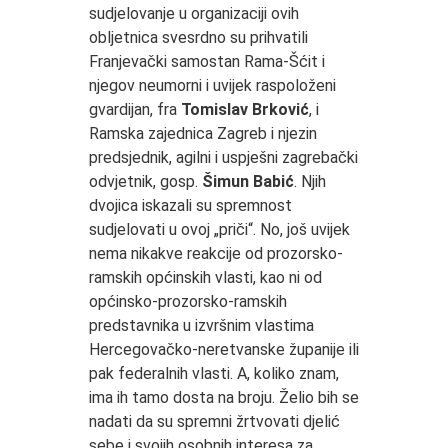
sudjelovanje u organizaciji ovih
obljetnica svesrdno su prihvatili
Franjevački samostan Rama-Šćit i
njegov neumorni i uvijek raspoloženi
gvardijan, fra
Tomislav Brković
, i
Ramska zajednica Zagreb i njezin
predsjednik, agilni i uspješni zagrebački
odvjetnik, gosp.
Šimun Babić
. Njih
dvojica iskazali su spremnost
sudjelovati u ovoj „priči“. No, još uvijek
nema nikakve reakcije od prozorsko-
ramskih općinskih vlasti, kao ni od
općinsko-prozorsko-ramskih
predstavnika u izvršnim vlastima
Hercegovačko-neretvanske županije ili
pak federalnih vlasti. A, koliko znam,
ima ih tamo dosta na broju. Želio bih se
nadati da su spremni žrtvovati djelić
sebe i svojih osobnih interesa za