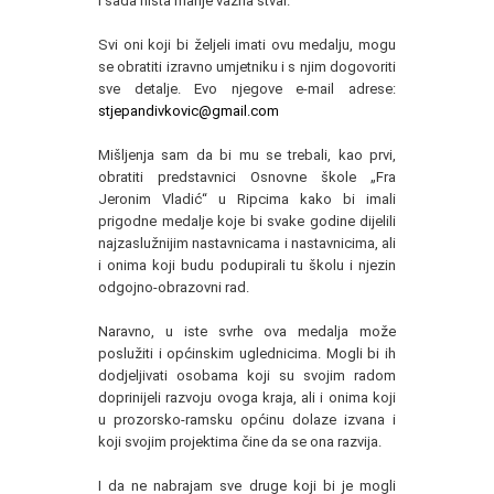
I sada ništa manje važna stvar.
Svi oni koji bi željeli imati ovu medalju, mogu
se obratiti izravno umjetniku i s njim dogovoriti
sve detalje. Evo njegove e-mail adrese:
stjepandivkovic@gmail.com
Mišljenja sam da bi mu se trebali, kao prvi,
obratiti predstavnici Osnovne škole „Fra
Jeronim Vladić“ u Ripcima kako bi imali
prigodne medalje koje bi svake godine dijelili
najzaslužnijim nastavnicama i nastavnicima, ali
i onima koji budu podupirali tu školu i njezin
odgojno-obrazovni rad.
Naravno, u iste svrhe ova medalja može
poslužiti i općinskim uglednicima. Mogli bi ih
dodjeljivati osobama koji su svojim radom
doprinijeli razvoju ovoga kraja, ali i onima koji
u prozorsko-ramsku općinu dolaze izvana i
koji svojim projektima čine da se ona razvija.
I da ne nabrajam sve druge koji bi je mogli