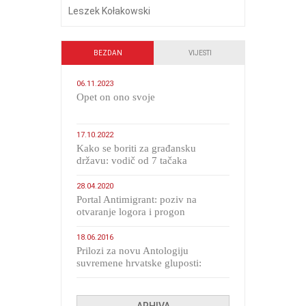
Leszek Kołakowski
BEZDAN
VIJESTI
06.11.2023
​Opet on ono svoje
17.10.2022
Kako se boriti za građansku
državu: vodič od 7 tačaka
28.04.2020
Portal Antimigrant: poziv na
otvaranje logora i progon
migranata poput bijesnih kerova
18.06.2016
Prilozi za novu Antologiju
suvremene hrvatske gluposti:
Kolinda i ekipa o navijačkim
huliganima
ARHIVA