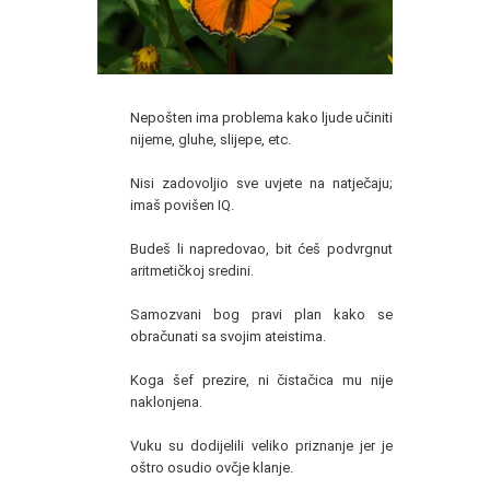
Nepošten ima problema kako ljude učiniti
nijeme, gluhe, slijepe, etc.
Nisi zadovoljio sve uvjete na natječaju;
imaš povišen IQ.
Budeš li napredovao, bit ćeš podvrgnut
aritmetičkoj sredini.
Samozvani bog pravi plan kako se
obračunati sa svojim ateistima.
Koga šef prezire, ni čistačica mu nije
naklonjena.
Vuku su dodijelili veliko priznanje jer je
oštro osudio ovčje klanje.