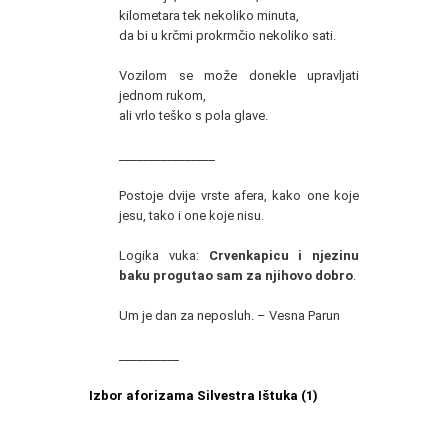
kilometara tek nekoliko minuta,
da bi u krčmi prokrmčio nekoliko sati.
Vozilom se može donekle upravljati
jednom rukom,
ali vrlo teško s pola glave.
________________
Postoje dvije vrste afera, kako one koje
jesu, tako i one koje nisu.
Logika vuka:
Crvenkapicu i njezinu
baku progutao sam za njihovo dobro
.
Um je dan za neposluh. – Vesna Parun
__________
Izbor aforizama Silvestra Ištuka (1)