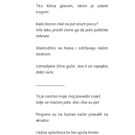
Tko klima glavom, sklon je udariti
nogom.
Kako bismo stali na put onom piscu?
Vrlo lako, prisilit ćemo ga da piše političke
referate.
Vlastodršci se hrane i održavaju našim
strahom.
Ustravljena žrtva guče:
Jesi li se napajkio,
dobri vuče.
________________
To je carstvo moje, moj pravedni svijet,
Gdje se mačem piše: dva i dva su pet.
Pingvine su na human način preselili na
ekvator.
I lažna optužnica te čini upola krivim.