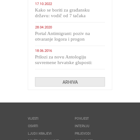
17.10.2022
Kako se boriti za građansku
državu: vodič od 7 tačaka
28.04.2020
Portal Antimigrant: poziv na
otvaranje logora i progon
migranata poput bijesnih kerova
18.06.2016
Prilozi za novu Antologiju
suvremene hrvatske gluposti:
Kolinda i ekipa o navijačkim
huliganima
ARHIVA
VIJESTI
POVIJEST
OSVRTI
INTERVJU
LJUDI I KRAJEVI
PRIJEVODI