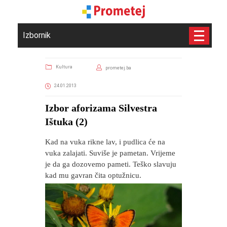
Izbornik
Kultura
prometej.ba
24.01.2013
Izbor aforizama Silvestra
Ištuka (2)
Kad na vuka rikne lav, i pudlica će na
vuka zalajati. Suviše je pametan. Vrijeme
je da ga dozovemo pameti. Teško slavuju
kad mu gavran čita optužnicu.