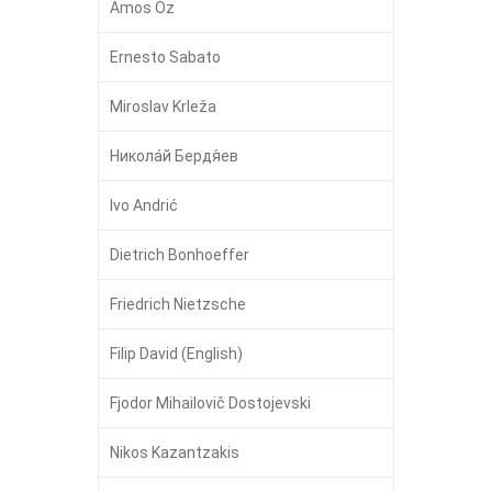
Amos Oz
Ernesto Sabato
Miroslav Krleža
Никола́й Бердя́ев
Ivo Andrić
Dietrich Bonhoeffer
Friedrich Nietzsche
Filip David (English)
Fjodor Mihailovič Dostojevski
Nikos Kazantzakis