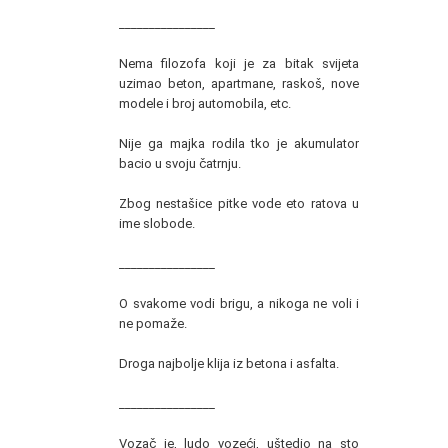
________________
Nema filozofa koji je za bitak svijeta
uzimao beton, apartmane, raskoš, nove
modele i broj automobila, etc.
Nije ga majka rodila tko je akumulator
bacio u svoju čatrnju.
Zbog nestašice pitke vode eto ratova u
ime slobode.
________________
O svakome vodi brigu, a nikoga ne voli i
ne pomaže.
Droga najbolje klija iz betona i asfalta.
________________
Vozač je, ludo vozeći, uštedio na sto