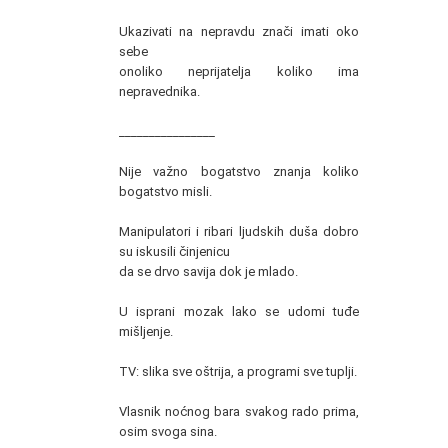
Ukazivati na nepravdu znači imati oko
sebe
onoliko neprijatelja koliko ima
nepravednika.
________________
Nije važno bogatstvo znanja koliko
bogatstvo misli.
Manipulatori i ribari ljudskih duša dobro
su iskusili činjenicu
da se drvo savija dok je mlado.
U isprani mozak lako se udomi tuđe
mišljenje.
TV: slika sve oštrija, a programi sve tuplji.
Vlasnik noćnog bara svakog rado prima,
osim svoga sina.