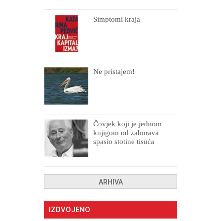
Simptomi kraja
Ne pristajem!
Čovjek koji je jednom
knjigom od zaborava
spasio stotine tisuća
drugih, prokletih i
uništenih
ARHIVA
IZDVOJENO