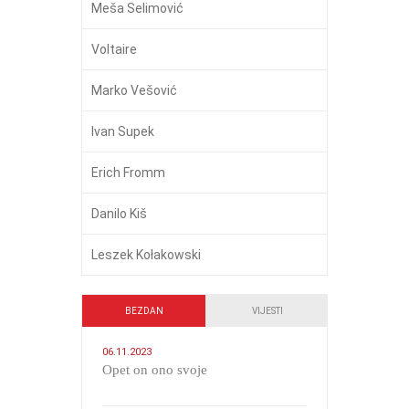
Meša Selimović
Voltaire
Marko Vešović
Ivan Supek
Erich Fromm
Danilo Kiš
Leszek Kołakowski
BEZDAN
VIJESTI
06.11.2023
​Opet on ono svoje