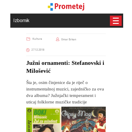
Izbornik
Kultura
Omar Brkan
27.12.2018
Južni ornamenti: Stefanovski i
Milošević
Šta je, osim činjenice da je riječ o
instrumentalnoj muzici, zajedničko za ova
dva albuma? Južnjački temperament i
uticaj folklorne muzičke tradicije