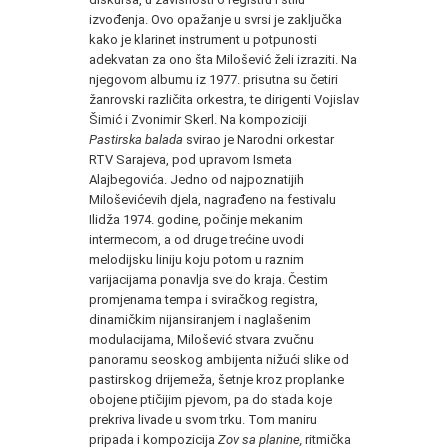
izvođenja. Ovo opažanje u svrsi je zaključka
kako je klarinet instrument u potpunosti
adekvatan za ono šta Milošević želi izraziti. Na
njegovom albumu iz 1977. prisutna su četiri
žanrovski različita orkestra, te dirigenti Vojislav
Šimić i Zvonimir Skerl. Na kompoziciji
Pastirska balada
svirao je Narodni orkestar
RTV Sarajeva, pod upravom Ismeta
Alajbegovića. Jedno od najpoznatijih
Miloševićevih djela, nagrađeno na festivalu
Ilidža 1974. godine, počinje mekanim
intermecom, a od druge trećine uvodi
melodijsku liniju koju potom u raznim
varijacijama ponavlja sve do kraja. Čestim
promjenama tempa i sviračkog registra,
dinamičkim nijansiranjem i naglašenim
modulacijama, Milošević stvara zvučnu
panoramu seoskog ambijenta nižući slike od
pastirskog drijemeža, šetnje kroz proplanke
obojene ptičijim pjevom, pa do stada koje
prekriva livade u svom trku. Tom maniru
pripada i kompozicija
Zov sa planine,
ritmička