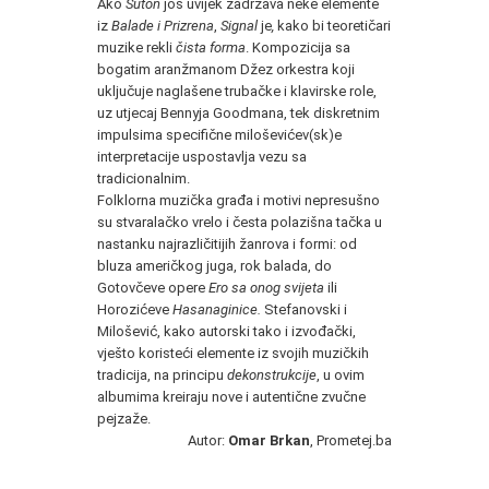
Ako
Suton
još uvijek zadržava neke elemente
iz
Balade i Prizrena
,
Signal
je
,
kako bi teoretičari
muzike rekli
čista forma
. Kompozicija sa
bogatim aranžmanom Džez orkestra koji
uključuje naglašene trubačke i klavirske role,
uz utjecaj Bennyja Goodmana, tek diskretnim
impulsima specifične miloševićev(sk)e
interpretacije uspostavlja vezu sa
tradicionalnim.
Folklorna muzička građa i motivi nepresušno
su stvaralačko vrelo i česta polazišna tačka u
nastanku najrazličitijih žanrova i formi: od
bluza američkog juga, rok balada, do
Gotovčeve opere
Ero sa onog svijeta
ili
Horozićeve
Hasanaginice.
Stefanovski i
Milošević, kako autorski tako i izvođački,
vješto koristeći elemente iz svojih muzičkih
tradicija, na principu
dekonstrukcije
, u ovim
albumima kreiraju nove i autentične zvučne
pejzaže.
Autor:
Omar Brkan
, Prometej.ba