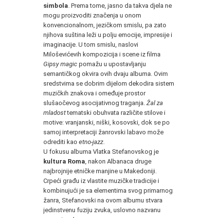
simbola
. Prema tome, jasno da takva djela ne
mogu proizvoditi značenja u onom
konvencionalnom, jezičkom smislu, pa zato
njihova suština leži u polju emocije, impresije i
imaginacije. U tom smislu, naslovi
Miloševićevih kompozicija i scene iz filma
Gipsy magic
pomažu u upostavljanju
semantičkog okvira ovih dvaju albuma. Ovim
sredstvima se dobrim dijelom dekodira sistem
muzičkih znakova i omeđuje prostor
slušaočevog asocijativnog traganja.
Žal za
mladost
tematski obuhvata različite stilove i
motive: vranjanski, niški, kosovski, dok se po
samoj interpretaciji žanrovski labavo može
odrediti kao
etno-jazz
.
U fokusu albuma Vlatka Stefanovskog je
kultura Roma
, nakon Albanaca druge
najbrojnije etničke manjine u Makedoniji.
Crpeći građu iz vlastite muzičke tradicije i
kombinujući je sa elementima svog primarnog
žanra, Stefanovski na ovom albumu stvara
jedinstvenu fuziju zvuka, uslovno nazvanu