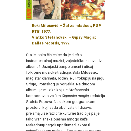
Boki Milošević – Žal za mladost; PGP
RTB, 1977.
Vlatko Stefanovski – Gipsy Magic;
Dallas records, 1999.
Šta je, osim činjenice da je riječ o
instrumentalnoj muzici, zajedničko za ova dva
albuma? Južnjački temperament i uticaj
folklorne muzičke tradicije. Boki Milošević,
magistar klarineta, rođen je u Prokuplju na jugu
Srbije, i romskog je porijekla. Na drugom
albumu je muzika koju je Stefanovski
komponovao za film
Ciganska magija,
redatelja
Stoleta Popova. Na uskom geografskom
prostoru, koji sada obuhvata tri države,
prelamaju se različite kulturne tradicije pa je
tako vranjanska pjesma mnogo
bliža
Makedoniji negoli npr. šumadijskom ili
vojvođanskom melosu. Zbog toga je mnogo