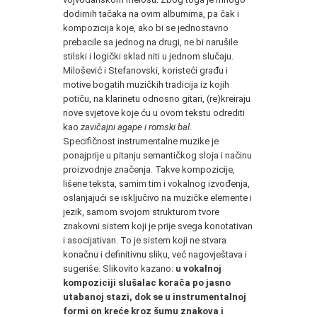
dodirnih tačaka na ovim albumima, pa čak i
kompozicija koje, ako bi se jednostavno
prebacile sa jednog na drugi, ne bi narušile
stilski i logički sklad niti u jednom slučaju.
Milošević i Stefanovski, koristeći građu i
motive bogatih muzičkih tradicija iz kojih
potiču, na klarinetu odnosno gitari, (re)kreiraju
nove svjetove koje ću u ovom tekstu odrediti
kao
zavičajni agape i romski bal
.
Specifičnost instrumentalne muzike je
ponajprije u pitanju semantičkog sloja i načinu
proizvodnje značenja. Takve kompozicije,
lišene teksta, samim tim i vokalnog izvođenja,
oslanjajući se isključivo na muzičke elemente i
jezik, samom svojom strukturom tvore
znakovni sistem koji je prije svega konotativan
i asocijativan. To je sistem koji ne stvara
konačnu i definitivnu sliku, već nagovještava i
sugeriše. Slikovito kazano:
u vokalnoj
kompoziciji slušalac korača po jasno
utabanoj stazi, dok se u instrumentalnoj
formi on kreće kroz šumu znakova i