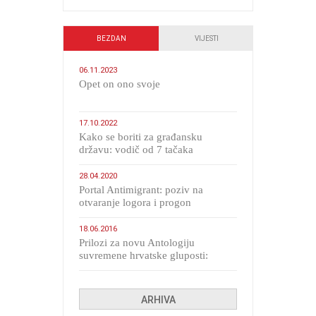
BEZDAN
VIJESTI
06.11.2023
​Opet on ono svoje
17.10.2022
Kako se boriti za građansku
državu: vodič od 7 tačaka
28.04.2020
Portal Antimigrant: poziv na
otvaranje logora i progon
migranata poput bijesnih kerova
18.06.2016
Prilozi za novu Antologiju
suvremene hrvatske gluposti:
Kolinda i ekipa o navijačkim
huliganima
ARHIVA