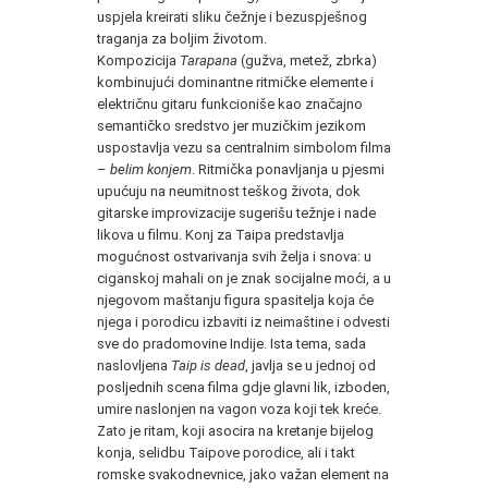
uspjela kreirati sliku čežnje i bezuspješnog
traganja za boljim životom.
Kompozicija
Tarapana
(gužva, metež, zbrka)
kombinujući dominantne ritmičke elemente i
električnu gitaru funkcioniše kao značajno
semantičko sredstvo jer muzičkim jezikom
uspostavlja vezu sa centralnim simbolom filma
–
belim konjem
. Ritmička ponavljanja u pjesmi
upućuju na neumitnost teškog života, dok
gitarske improvizacije sugerišu težnje i nade
likova u filmu. Konj za Taipa predstavlja
mogućnost ostvarivanja svih želja i snova: u
ciganskoj mahali on je znak socijalne moći, a u
njegovom maštanju figura spasitelja koja će
njega i porodicu izbaviti iz neimaštine i odvesti
sve do pradomovine Indije. Ista tema, sada
naslovljena
Taip is dead
, javlja se u jednoj od
posljednih scena filma gdje glavni lik, izboden,
umire naslonjen na vagon voza koji tek kreće.
Zato je ritam, koji asocira na kretanje bijelog
konja, selidbu Taipove porodice, ali i takt
romske svakodnevnice, jako važan element na