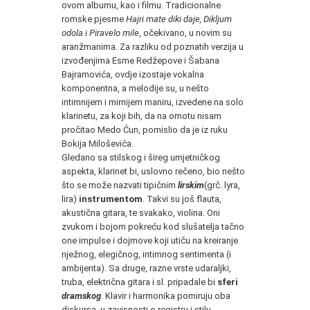
ovom albumu, kao i filmu. Tradicionalne
romske pjesme
Hajri mate diki daje, Dikljum
odola i Piravelo mile
, očekivano, u novim su
aranžmanima. Za razliku od poznatih verzija u
izvođenjima Esme Redžepove i Šabana
Bajramovića, ovdje izostaje vokalna
komponentna, a melodije su, u nešto
intimnijem i mirnijem maniru, izvedene na solo
klarinetu, za koji bih, da na omotu nisam
pročitao Medo Ćun, pomislio da je iz ruku
Bokija Miloševića.
Gledano sa stilskog i šireg umjetničkog
aspekta, klarinet bi, uslovno rečeno, bio nešto
što se može nazvati tipičnim
lirskim
(grč. lyra,
lira)
instrumentom
. Takvi su još flauta,
akustična gitara, te svakako, violina. Oni
zvukom i bojom pokreću kod slušatelja tačno
one impulse i dojmove koji utiču na kreiranje
nježnog, elegičnog, intimnog sentimenta (i
ambijenta). Sa druge, razne vrste udaraljki,
truba, električna gitara i sl. pripadale bi
sferi
dramskog
. Klavir i harmonika pomiruju oba
diskursa, u zavisnosti o registru i stilu