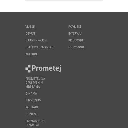
VIJESTI
POVIJEST
OSVRTI
INTERVJU
LJUDI I KRAJEVI
PRIJEVODI
DRUŠTVO I ZNANOST
COPY/PASTE
KULTURA
PROMETEJ NA
DRUŠTVENIM
MREŽAMA
O NAMA
IMPRESSUM
KONTAKT
DONIRAJ
PRENOŠENJE
TEKSTOVA