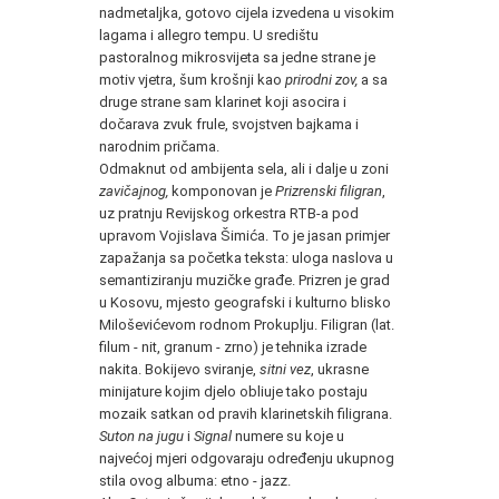
nadmetaljka, gotovo cijela izvedena u visokim
lagama i allegro tempu. U središtu
pastoralnog mikrosvijeta sa jedne strane je
motiv vjetra, šum krošnji kao
prirodni zov,
a sa
druge strane sam klarinet koji asocira i
dočarava zvuk frule, svojstven bajkama i
narodnim pričama.
Odmaknut od ambijenta sela, ali i dalje u zoni
zavičajnog,
komponovan je
Prizrenski filigran
,
uz pratnju Revijskog orkestra RTB-a pod
upravom Vojislava Šimića. To je jasan primjer
zapažanja sa početka teksta: uloga naslova u
semantiziranju muzičke građe. Prizren je grad
u Kosovu, mjesto geografski i kulturno blisko
Miloševićevom rodnom Prokuplju. Filigran (lat.
filum - nit, granum - zrno) je tehnika izrade
nakita. Bokijevo sviranje,
sitni vez
, ukrasne
minijature kojim djelo obliuje tako postaju
mozaik satkan od pravih klarinetskih filigrana.
Suton na jugu
i
Signal
numere su koje u
najvećoj mjeri odgovaraju određenju ukupnog
stila ovog albuma: etno - jazz.