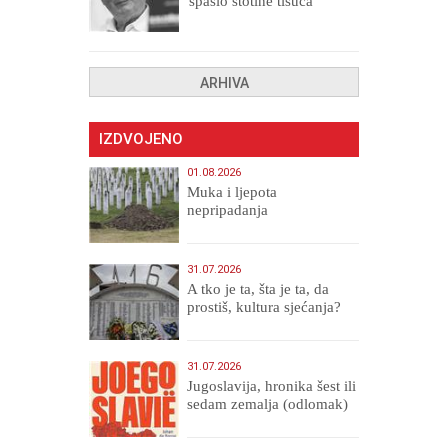
spasio stotine tisuća
drugih, prokletih i
uništenih
ARHIVA
IZDVOJENO
01.08.2026
Muka i ljepota
nepripadanja
31.07.2026
A tko je ta, šta je ta, da
prostiš, kultura sjećanja?
31.07.2026
Jugoslavija, hronika šest ili
sedam zemalja (odlomak)