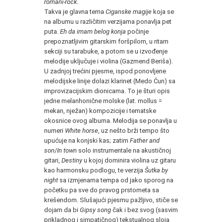
romani-rock
.
Takva je glavna tema
Ciganske magije
koja se
na albumu u različitim verzijama ponavlja pet
puta.
Eh da imam belog konja
počinje
prepoznatljivim gitarskim foršpilom, u ritam
sekciji su tarabuke, a potom se u izvođenje
melodije uključuje i violina (Gazmend Beriša).
U zadnjoj trećini pjesme, ispod ponovljene
melodijske linije dolazi klarinet (Medo Ćun) sa
improvizacijskim dionicama. To je šturi opis
jedne melanhonične molske (lat. mollus =
mekan, nježan) kompozicije i tematske
okosnice ovog albuma. Melodija se ponavlja u
numeri
White horse
, uz nešto brži tempo što
upućuje na konjski kas; zatim
Father and
son
/
In town
solo instrumentale na akustičnoj
gitari,
Destiny
u kojoj dominira violina uz gitaru
kao harmonsku podlogu, te verzija
Šutka by
night
sa izmjenama tempa od jako sporog na
početku pa sve do pravog prstometa sa
krešendom. Slušajući pjesmu pažljivo, stiče se
dojam da bi
Gipsy song
čak i bez svog (sasvim
prikladnog i simpatičnog) tekstualnog sloja