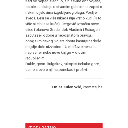
Kad se pepeo slegnuo, a ruševine obnovljene,
ostale su slutnje o stvarnim gubicima i zapisi o
nekim dijelovima izgubljenog blaga. Poslije
svega, Lesi se više nikada nije vratio kući (ili to
više nije bila
ta
kuća), Jergović izmašta nove
ulice i planove Grada, dok Vladimir i Estragon
zaćutaše i odoše u nepoznatom pravcu. I
onog Simićevog Sojera dosta kasnije nađoše
negdje dole nizvodno... U međuvremenu su
napisane i neke nove knjige – o ovim
izgubljenim.
Dakle, gosn. Bulgakov, rukopisi itekako gore,
samo slovo o njima ponekad i preživi.
Emira Kulenović
, Prometej.ba
(POD) RAZNO