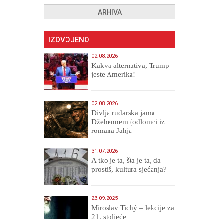
ARHIVA
IZDVOJENO
02.08.2026
Kakva alternativa, Trump
jeste Amerika!
02.08.2026
Divlja rudarska jama
Džehennem (odlomci iz
romana Jahja
Veličanstveni)
31.07.2026
A tko je ta, šta je ta, da
prostiš, kultura sjećanja?
23.09.2025
Miroslav Tichý – lekcije za
21. stoljeće