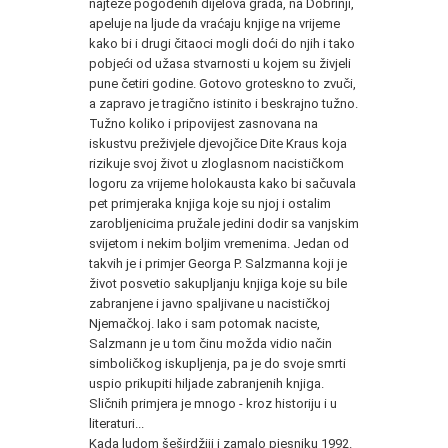
najteže pogođenih dijelova grada, na Dobrinji,
apeluje na ljude da vraćaju knjige na vrijeme
kako bi i drugi čitaoci mogli doći do njih i tako
pobjeći od užasa stvarnosti u kojem su živjeli
pune četiri godine. Gotovo groteskno to zvuči,
a zapravo je tragično istinito i beskrajno tužno.
Tužno koliko i pripovijest zasnovana na
iskustvu preživjele djevojčice Dite Kraus koja
rizikuje svoj život u zloglasnom nacističkom
logoru za vrijeme holokausta kako bi sačuvala
pet primjeraka knjiga koje su njoj i ostalim
zarobljenicima pružale jedini dodir sa vanjskim
svijetom i nekim boljim vremenima. Jedan od
takvih je i primjer Georga P. Salzmanna koji je
život posvetio sakupljanju knjiga koje su bile
zabranjene i javno spaljivane u nacističkoj
Njemačkoj. Iako i sam potomak naciste,
Salzmann je u tom činu možda vidio način
simboličkog iskupljenja, pa je do svoje smrti
uspio prikupiti hiljade zabranjenih knjiga.
Sličnih primjera je mnogo - kroz historiju i u
literaturi...
Kada ludom šeširdžiji i zamalo pjesniku 1992.