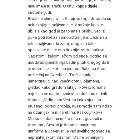
nisu imale tu sreću. U ratu, knjige dijele
sudbine ljudi.
Bivalo je slučajeva u Sarajevu toga doba da su
neke knjige spaljivane ne iz mržnje koja je
ubijala kad god je za to imala priliku, već iz
puke potrebe za samoodržanjem. Jedne su
bile spaljivane da zatru, druge su bile
spaljivane da se ono što nije zatrto sačuva.
Šapatom i željom jačom od stida, potiho se
usuđivao pjesnik Ilija Ladin pitati drugog da li
je možda „za kafu na jednom Balzacu ili će
radije čaj na Goetheu“. Treći je pak,
lamentirajući nad Vijećnicom u plamenu,
gledao kako gradom lutaju likovi iz romana i
miješaju se sa prolaznicima i dušama mrtvih
boraca. „Vidio sam Vertera kako sjedi na
srušenoj ogradi groblja, Kvazimoda sam viđao
na džamijskim minaretima, Raskoljnikov i
Merso su danima nešto tiho razgovarali u
podrumu, Gavroš je šetao u maskirnoj
uniformi, a Joserijen je već uveliko trgovao sa
neprijateljskom stranom. Da ne pominjem