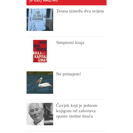
Terasa između dva svijeta
Simptomi kraja
Ne pristajem!
Čovjek koji je jednom
knjigom od zaborava
spasio stotine tisuća
drugih, prokletih i
uništenih