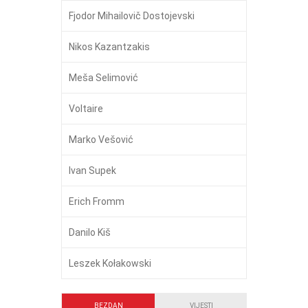
Fjodor Mihailovič Dostojevski
Nikos Kazantzakis
Meša Selimović
Voltaire
Marko Vešović
Ivan Supek
Erich Fromm
Danilo Kiš
Leszek Kołakowski
BEZDAN
VIJESTI