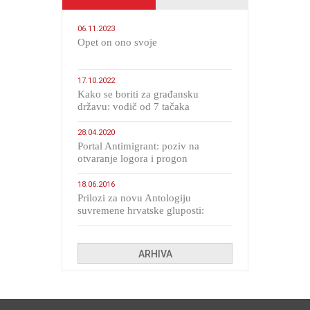
06.11.2023
​Opet on ono svoje
17.10.2022
Kako se boriti za građansku
državu: vodič od 7 tačaka
28.04.2020
Portal Antimigrant: poziv na
otvaranje logora i progon
migranata poput bijesnih kerova
18.06.2016
Prilozi za novu Antologiju
suvremene hrvatske gluposti:
Kolinda i ekipa o navijačkim
huliganima
ARHIVA