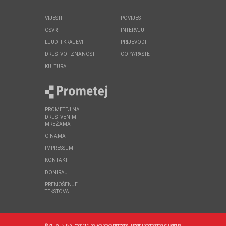
VIJESTI
POVIJEST
OSVRTI
INTERVJU
LJUDI I KRAJEVI
PRIJEVODI
DRUŠTVO I ZNANOST
COPY/PASTE
KULTURA
PROMETEJ NA
DRUŠTVENIM
MREŽAMA
O NAMA
IMPRESSUM
KONTAKT
DONIRAJ
PRENOŠENJE
TEKSTOVA
© 2015 - 2026 Prometej.ba Sva prava pridržana.
Dizajn i programiranje:
Callidus