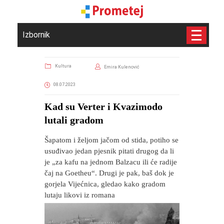
Izbornik
Kultura
Emira Kulenović
08.07.2023
Kad su Verter i Kvazimodo
lutali gradom
Šapatom i željom jačom od stida, potiho se
usuđivao jedan pjesnik pitati drugog da li
je „za kafu na jednom Balzacu ili će radije
čaj na Goetheu“. Drugi je pak, baš dok je
gorjela Vijećnica, gledao kako gradom
lutaju likovi iz romana