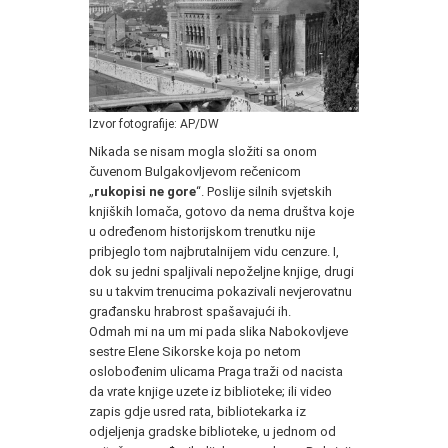
Izvor fotografije: AP/DW
Nikada se nisam mogla složiti sa onom
čuvenom Bulgakovljevom rečenicom
„
rukopisi ne gore
“. Poslije silnih svjetskih
knjiških lomača, gotovo da nema društva koje
u određenom historijskom trenutku nije
pribjeglo tom najbrutalnijem vidu cenzure. I,
dok su jedni spaljivali nepoželjne knjige, drugi
su u takvim trenucima pokazivali nevjerovatnu
građansku hrabrost spašavajući ih.
Odmah mi na um mi pada slika Nabokovljeve
sestre Elene Sikorske koja po netom
oslobođenim ulicama Praga traži od nacista
da vrate knjige uzete iz biblioteke; ili video
zapis gdje usred rata, bibliotekarka iz
odjeljenja gradske biblioteke, u jednom od