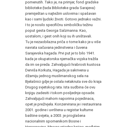
pomenutih. Tako je, na primjer, fond gradske
biblioteke (tada Biblioteke grada Sarajeva)
premiještan u najtežim uslovima i spašavan
kao i sami ljudski životi. Gotovo jednako važni.
I to je nosilo specifičnu simboličku težinu
poput gesta Georga Salzmanna. Kao,
uostalom, i gest onih koji su ih uništavali.
Tu je nezaobilazna priča o tome kako je u više
navrata sačuvana jedinstvena i čuvena
Sarajevska hagada. Prvi put je to bilo 1941.
kada je okupatorska njemačka vojska tražila
da im se preda. Zahvaljujući hrabrosti kustosa
Derviša Korkuta, Hagada je sakrivena u
džamiju jednog muslimanskog sela na
Bjelašnici gdje je ostala netaknuta sve do kraja
Drugog svjetskog rata. Ista sudbina će ovu
knjigu zadesiti i tokom posljednje opsade.
Zahvaljujući mahom naporima pojedinaca,
opet je preživjela. Konzervirana je i restaurirana
2001. godine i uvrštena u registar kulturne
baštine svijeta, a 2003. je proglašena
nacionalnim spomenikom Bosne i
Hercegovine. Mnoge vrijedne knjige, međutim,