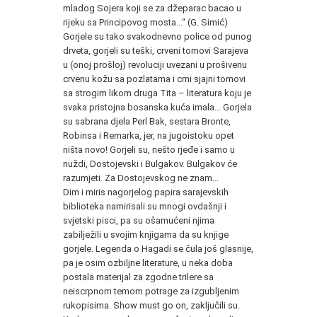
mladog Sojera koji se za džeparac bacao u
rijeku sa Principovog mosta...“ (G. Simić)
Gorjele su tako svakodnevno police od punog
drveta, gorjeli su teški, crveni tomovi Sarajeva
u (onoj prošloj) revoluciji uvezani u prošivenu
crvenu kožu sa pozlatama i crni sjajni tomovi
sa strogim likom druga Tita – literatura koju je
svaka pristojna bosanska kuća imala... Gorjela
su sabrana djela Perl Bak, sestara Bronte,
Robinsa i Remarka, jer, na jugoistoku opet
ništa novo! Gorjeli su, nešto rjeđe i samo u
nuždi, Dostojevski i Bulgakov. Bulgakov će
razumjeti. Za Dostojevskog ne znam...
Dim i miris nagorjelog papira sarajevskih
biblioteka namirisali su mnogi ovdašnji i
svjetski pisci, pa su ošamućeni njima
zabilježili u svojim knjigama da su knjige
gorjele. Legenda o Hagadi se čula još glasnije,
pa je osim ozbiljne literature, u neka doba
postala materijal za zgodne trilere sa
neiscrpnom temom potrage za izgubljenim
rukopisima. Show must go on, zaključili su.