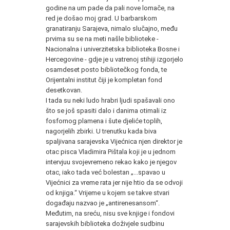
godine na um pade da pali nove lomače, na
red je došao moj grad. U barbarskom
granatiranju Sarajeva, nimalo slučajno, među
prvima su se na meti našle biblioteke -
Nacionalna i univerzitetska biblioteka Bosne i
Hercegovine - gdje je u vatrenoj stihiji izgorjelo
osamdeset posto bibliotečkog fonda, te
Orijentalni institut čiji je kompletan fond
desetkovan.
I tada su neki ludo hrabri ljudi spašavali ono
što se još spasiti dalo i danima otimali iz
fosfornog plamena i šute djeliće toplih,
nagorjelih zbirki. U trenutku kada biva
spaljivana sarajevska Vijećnica njen direktor je
otac pisca Vladimira Pištala koji je u jednom
intervjuu svojevremeno rekao kako je njegov
otac, iako tada već bolestan „...spavao u
Vijećnici za vreme rata jer nije htio da se odvoji
od knjiga.“ Vrijeme u kojem se takve stvari
događaju nazvao je „antirenesansom“.
Međutim, na sreću, nisu sve knjige i fondovi
sarajevskih biblioteka doživjele sudbinu