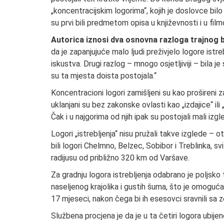
„koncentracijskim logorima“, kojih je doslovce bil
su prvi bili predmetom opisa u književnosti i u fil
Autorica iznosi dva osnovna razloga trajnog br
da je zapanjujuće malo ljudi preživjelo logore istreblj
iskustva. Drugi razlog – mnogo osjetljiviji – bila 
su ta mjesta doista postojala.“
Koncentracioni logori zamišljeni su kao prošireni z
uklanjani su bez zakonske ovlasti kao „izdajice“ ili
Čak i u najgorima od njih ipak su postojali mali izgle
Logori „istrebljenja“ nisu pružali takve izglede – o
bili logori Chelmno, Belzec, Sobibor i Treblinka, svi
radijusu od približno
320 km od Varšave.
Za gradnju logora istrebljenja odabrano je poljsko
naseljenog krajolika i gustih šuma, što je omogućav
17 mjeseci, nakon čega bi ih esesovci sravnili sa 
Službena procjena je da je u ta četiri logora ubij