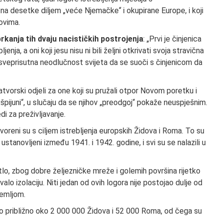
o na desetke diljem „veće Njemačke“ i okupirane Europe, i koji
movima.
kanja tih dvaju nacističkih postrojenja
: „Prvi je činjenica
enja, a oni koji jesu nisu ni bili željni otkrivati svoja stravična
je sveprisutna neodlučnost svijeta da se suoči s činjenicom da
atvorski odjeli za one koji su pružali otpor Novom poretku i
 „špijuni“, u slučaju da se njihov „preodgoj“ pokaže neuspješnim.
di za preživljavanje.
tvoreni su s ciljem istrebljenja europskih Židova i Roma. To su
 ustanovljeni između 1941. i 1942. godine, i svi su se nalazili u
 tlo, zbog dobre željezničke mreže i golemih površina rijetko
alo izolaciju. Niti jedan od ovih logora nije postojao dulje od
zemljom.
eno približno oko 2 000 000 Židova i 52 000 Roma, od čega su