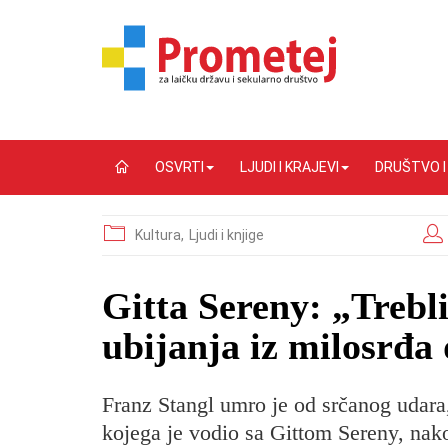
OSVRTI
LJUDI I KRAJEVI
DRUŠTVO 
Kultura,
Ljudi i knjige
Gitta Sereny: „Trebl
ubijanja iz milosrđa
Franz Stangl umro je od srčanog udara,
kojega je vodio sa Gittom Sereny, nak