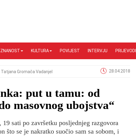
I ZNANOST
KULTURA
POVIJEST
INTERVJU
PRIJEVODI
28.04.2018
Tatjana Gromača Vadanjel
inka: put u tamu: od
 do masovnog ubojstva“
 19 sati po završetku posljednjeg razgovora
on što se je nakratko suočio sam sa sobom, i