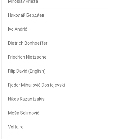
Miroslav Krleža
Никола́й Бердя́ев
Ivo Andrić
Dietrich Bonhoeffer
Friedrich Nietzsche
Filip David (English)
Fjodor Mihailovič Dostojevski
Nikos Kazantzakis
Meša Selimović
Voltaire