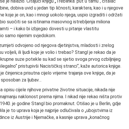
je nalazio. Čitajući knjigu „Treblinka: put u tamu“, čitalac
ne, dobiva uvid u jedan tip ličnosti, karaktera, kao i u njegove
oje je on, kao i mnogi uokolo njega, uspio izgraditi i održati
bio suočiti se sa istinama masovnog istrebljenja miliona
amti – i kako bi izbjegao dovesti u pitanje vlastitu
 bio samo nijemim svjedokom.
azumjeti odvojeno od njegova djetinjstva, mladosti i zrelog
u voljeli, ili ljudi koje je volio i trebao? Stangl je rekao da je
 krupne suze potekle su kad se sjetio svoga prvog ozbiljnijeg
ilegalno“ pristupivši Nacističkoj stranci“, kaže autorica knjige.
e činjenica prisutna cijelo vrijeme trajanja ove knjige, da je
o sposoban za ljubav…
 opisu cijele njihove privatne životne situacije, nikada nije
 najmanju naklonost prema njima. I nikad nije rekao ništa protiv
, 1940. je godine Stangl bio promaknut. Otišao je u Berlin, gdje
la je to uprava koja je najprije odlučivala o „ubojstvima iz
edince iz Austrije i Njemačke, a kasnije uprava „konačnog