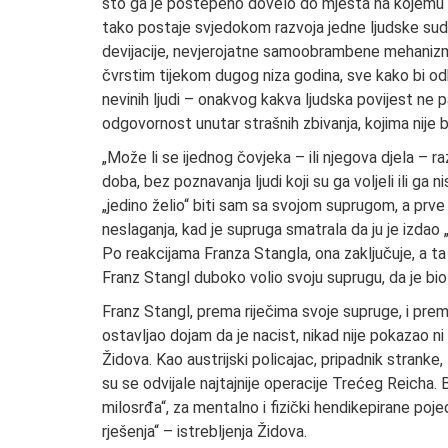
što ga je postepeno dovelo do mjesta na kojemu se 
tako postaje svjedokom razvoja jedne ljudske sudbi
devijacije, nevjerojatne samoobrambene mehanizme k
čvrstim tijekom dugog niza godina, sve kako bi od
nevinih ljudi – onakvog kakva ljudska povijest ne p
odgovornost unutar strašnih zbivanja, kojima nije
„Može li se ijednog čovjeka – ili njegova djela – r
doba, bez poznavanja ljudi koji su ga voljeli ili ga nis
„jedino želio“ biti sam sa svojom suprugom, a prve
neslaganja, kad je supruga smatrala da ju je izdao „
Po reakcijama Franza Stangla, ona zaključuje, a ta j
Franz Stangl duboko volio svoju suprugu, da je bi
Franz Stangl, prema riječima svoje supruge, i prema
ostavljao dojam da je nacist, nikad nije pokazao ni
Židova. Kao austrijski policajac, pripadnik stranke
su se odvijale najtajnije operacije Trećeg Reicha. Bi
milosrđa“, za mentalno i fizički hendikepirane poj
rješenja“ – istrebljenja Židova.