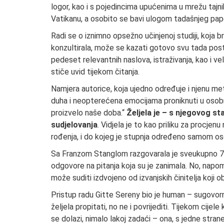
logor, kao i s pojedincima upućenima u mrežu tajnih
Vatikanu, a osobito se bavi ulogom tadašnjeg pape,
Radi se o iznimno opsežno učinjenoj studiji, koja br
konzultirala, može se kazati gotovo svu tada post
pedeset relevantnih naslova, istraživanja, kao i v
stiče uvid tijekom čitanja.
Namjera autorice, koja ujedno određuje i njenu meto
duha i neopterećena emocijama proniknuti u osobno
proizvelo naše doba.“
Željela je – s njegovog st
sudjelovanja
. Vidjela je to kao priliku za procjen
rođenja, i do kojeg je stupnja određeno samom os
Sa Franzom Stanglom razgovarala je sveukupno 70 
odgovore na pitanja koja su je zanimala. No, napom
može suditi izdvojeno od izvanjskih činitelja koji ob
Pristup radu Gitte Sereny bio je human – sugovornik
željela propitati, no ne i povrijediti. Tijekom cijele
se dolazi, nimalo lakoj zadaći – ona, s jedne stra