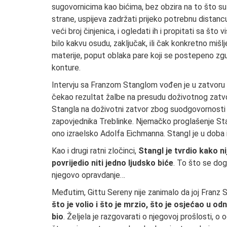
sugovornicima kao bićima, bez obzira na to što su či
strane, uspijeva zadržati prijeko potrebnu distanc
veći broj činjenica, i ogledati ih i propitati sa što 
bilo kakvu osudu, zaključak, ili čak konkretno mišljen
materije, poput oblaka pare koji se postepeno zgu
konture.
Intervju sa Franzom Stanglom vođen je u zatvoru 
čekao rezultat žalbe na presudu doživotnog zatvor
Stangla na doživotni zatvor zbog suodgovornosti 
zapovjednika Treblinke. Njemačko proglašenje Sta
ono izraelsko Adolfa Eichmanna. Stangl je u doba i
Kao i drugi ratni zločinci,
Stangl je tvrdio kako ni
povrijedio niti jedno ljudsko biće
. To što se dogo
njegovo opravdanje…
Međutim, Gittu Sereny nije zanimalo da joj Franz St
što je volio i što je mrzio, što je osjećao u o
bio
. Željela je razgovarati o njegovoj prošlosti, o 