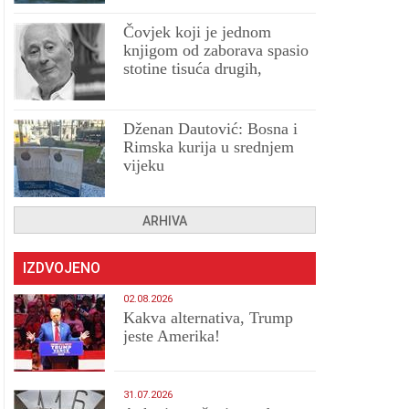
Čovjek koji je jednom
knjigom od zaborava spasio
stotine tisuća drugih,
prokletih i uništenih
Dženan Dautović: Bosna i
Rimska kurija u srednjem
vijeku
ARHIVA
IZDVOJENO
02.08.2026
Kakva alternativa, Trump
jeste Amerika!
31.07.2026