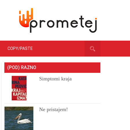
COPY/PASTE
(POD) RAZNO
Simptomi kraja
Ne pristajem!