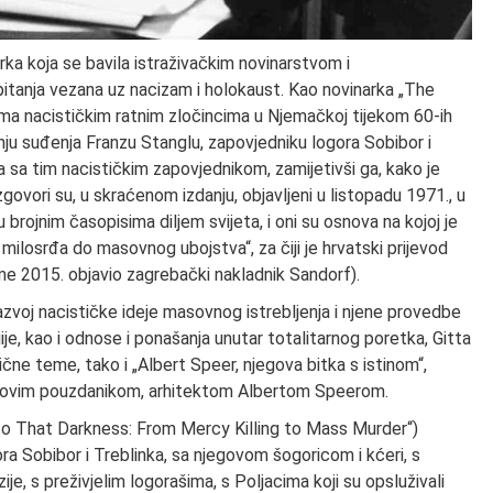
rka koja se bavila istraživačkim novinarstvom i
 pitanja vezana uz nacizam i holokaust. Kao novinarka „The
ima nacističkim ratnim zločincima u Njemačkoj tijekom 60-ih
nju suđenja Franzu Stanglu, zapovjedniku logora Sobibor i
ra sa tim nacističkim zapovjednikom, zamijetivši ga, kako je
zgovori su, u skraćenom izdanju, objavljeni u listopadu 1971., u
 brojnim časopisima diljem svijeta, i oni su osnova na kojoj je
z milosrđa do masovnog ubojstva“, za čiji je hrvatski prijevod
me 2015. objavio zagrebački nakladnik Sandorf).
razvoj nacističke ideje masovnog istrebljenja i njene provedbe
ije, kao i odnose i ponašanja unutar totalitarnog poretka, Gitta
slične teme, tako i „Albert Speer, njegova bitka s istinom“,
itlerovim pouzdanikom, arhitektom Albertom Speerom.
 Into That Darkness: From Mercy Killing to Mass Murder“)
a Sobibor i Treblinka, sa njegovom šogoricom i kćeri, s
e, s preživjelim logorašima, s Poljacima koji su opsluživali