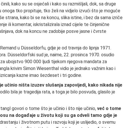
nili, kako su se osjećali i kako su razmišljali, dok, sa druge
u onoga tko propituje, tko želi na vidjelo izvući što je moguće
više strana, kako bi se na koncu, slika istine, i bez da sama izriče
je ili komentar, iskristalizirala iznad cijele te činjenične
šnjava, dok na koncu ne zadobije posve jasne i čvrste
Remand u Düsseldorfu, gdje je od travnja do lipnja 1971.
a. Düsseldorfski sud je, naime, 22. prosinca 1970. osudio
za ubojstvo 900 000 ljudi tijekom njegova mandata za
ngla krivim Simon Wiesenthal vidio je jednako važnim kao i
zricanja kazne imao šezdeset i tri godine.
je učinio ništa izuzev slušanja zapovijedi, kako nikada nije
dilo bila je tragedija rata, a toga je bilo posvuda, glasilo je
angl govori o tome što je učinio i što nije učinio,
već o tome
dnosu na događaje u životu koji su ga odveli tamo gdje je
odrastanju i životnom putu i razvoju koji je uslijedio, o svemu