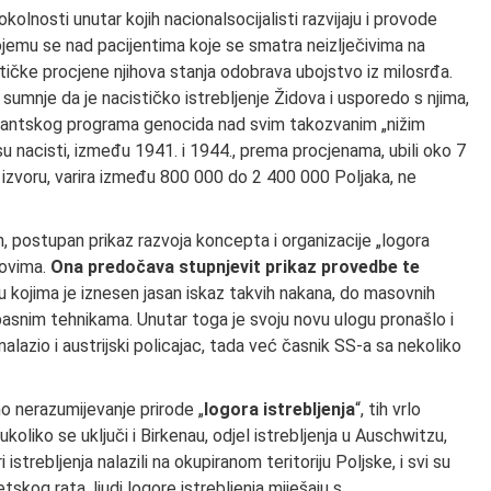
lnosti unutar kojih nacionalsocijalisti razvijaju i provode
jemu se nad pacijentima koje se smatra neizlječivima na
tičke procjene njihova stanja odobrava ubojstvo iz milosrđa.
mnje da je nacističko istrebljenje Židova i usporedo s njima,
gigantskog programa genocida nad svim takozvanim „nižim
u nacisti, između 1941. i 1944., prema procjenama, ubili oko 7
 o izvoru, varira između 800 000 do 2 400 000 Poljaka, ne
n, postupan prikaz razvoja koncepta i organizacije „logora
dovima.
Ona predočava stupnjevit prikaz provedbe te
 u kojima je iznesen jasan iskaz takvih nakana, do masovnih
 opasnim tehnikama. Unutar toga je svoju novu ulogu pronašlo i
alazio i austrijski policajac, tada već časnik SS-a sa nekoliko
no nerazumijevanje prirode „
logora istrebljenja
“, tih vrlo
, ukoliko se uključi i Birkenau, odjel istrebljenja u Auschwitzu,
ri istrebljenja nalazili na okupiranom teritoriju Poljske, i svi su
skog rata, ljudi logore istrebljenja miješaju s