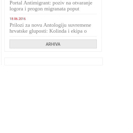
Portal Antimigrant: poziv na otvaranje
logora i progon migranata poput
bijesnih kerova
18.06.2016
Prilozi za novu Antologiju suvremene
hrvatske gluposti: Kolinda i ekipa o
navijačkim huliganima
ARHIVA