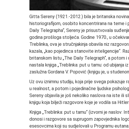
Gitta Sereny (1921.-2012.) bila je britanska novina
historiografijom, osobito koncentrirana na teme i
Daily Telegrapha“, Sereny je prisustvovala suđenj
godina prošloga stoljeća. Godine 1970., u očekiva
Treblinka, ova je stručnjakinja obavila niz razgovo
kazala, „kao pojedinca stanovite inteligencije“. Ra
britanskom listu „The Daily Telegraph“, a potom i u
nastala knjiga „Treblinka: put u tamu: od ubijanja i
zaslužna Gordana V. Popović (knjigu je, u studeno
Uz ovu iznimnu studiju, koja prije svega pokazuje 
u realnost, a potom i pojedinačne ljudske psiholog
Sereny objavila je još nekoliko naslova na iste ili 
knjigu koja bilježi razgovore koje je vodila sa H
Knjiga „Treblinka: put u tamu“ (izvorni je naslov:
donosi i razgovore sa suprugom zapovjednika logor
esesovcima koji su sudjelovali u Programu eutanazij