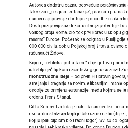
Autorica dodatnu pažnju posvećuje pojašnjavanju oko
takozvani „program eutanazije“, program prema ko
osnovi najispravnije dostupne prosudbe i nakon kri
Dostupna povijesna dokumentacija potvrđuje bez su
velikog broja Roma, bio tek prvi korak u sklopu 
rasama“ Europe. Početak se odigrao u Rusiji gdje s
000 000 civila, dok u Poljskoj broj žrtava, ovisno
računajući Židove.
Knjiga „Treblinka: put u tamu“ daje gotovo priroda
istrebljenja“ tijekom nacističkog genocida nad Ži
monstruozne ideje
– od prvih Hitlerovih govora,
streljanja i traganja za novim, efikasnijim i manje
osoblje za primjenu eutanazije, među kojima se je n
ordena, Franz Stangl.
Gitta Sereny tvrdi da je čak i danas uvelike prisut
osobitih instalacija kojih je bilo samo četiri (ili pet
koji je ipak dijelom bio i radni logor). Svi su se logo
postojali tek kratko vrijeme. Do konca Drugog svjet