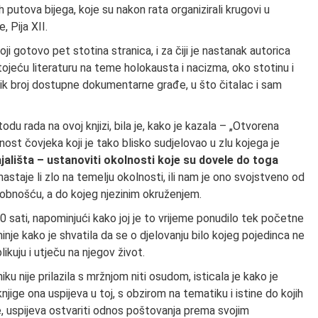
 putova bijega, koje su nakon rata organizirali krugovi u
 Pija XII.
oji gotovo pet stotina stranica, i za čiji je nastanak autorica
ojeću literaturu na teme holokausta i nacizma, oko stotinu i
elik broj dostupne dokumentarne građe, u što čitalac i sam
du rada na ovoj knjizi, bila je, kako je kazala – „Otvorena
st čovjeka koji je tako blisko sudjelovao u zlu kojega je
ajališta – ustanoviti okolnosti koje su dovele do toga
u nastaje li zlo na temelju okolnosti, ili nam je ono svojstveno od
obnošću, a do kojeg njezinim okruženjem.
sati, napominjući kako joj je to vrijeme ponudilo tek početne
inje kako je shvatila da se o djelovanju bilo kojeg pojedinca ne
likuju i utječu na njegov život.
u nije prilazila s mržnjom niti osudom, isticala je kako je
 knjige ona uspijeva u toj, s obzirom na tematiku i istine do kojih
ne, uspijeva ostvariti odnos poštovanja prema svojim