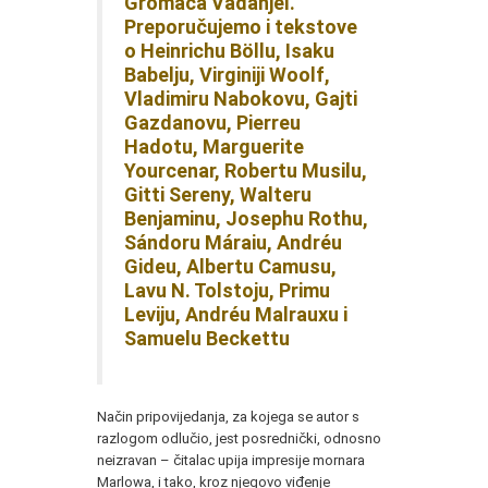
Gromača Vadanjel.
Preporučujemo i tekstove
o Heinrichu Böllu, Isaku
Babelju, Virginiji Woolf,
Vladimiru Nabokovu, Gajti
Gazdanovu, Pierreu
Hadotu,
Marguerite
Yourcenar, Robertu Musilu,
Gitti Sereny, Walteru
Benjaminu, Josephu Rothu
,
Sándoru Máraiu, Andréu
Gideu, Albertu Camusu,
Lavu N. Tolstoju, Primu
Leviju,
Andréu Malrauxu i
Samuelu Beckettu
Način pripovijedanja, za kojega se autor s
razlogom odlučio, jest posrednički, odnosno
neizravan – čitalac upija impresije mornara
Marlowa, i tako, kroz njegovo viđenje