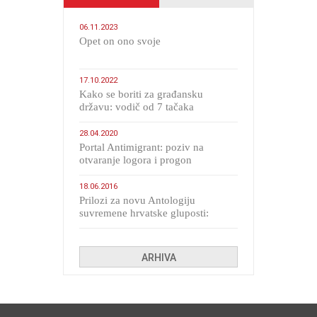
06.11.2023
​Opet on ono svoje
17.10.2022
Kako se boriti za građansku
državu: vodič od 7 tačaka
28.04.2020
Portal Antimigrant: poziv na
otvaranje logora i progon
migranata poput bijesnih kerova
18.06.2016
Prilozi za novu Antologiju
suvremene hrvatske gluposti:
Kolinda i ekipa o navijačkim
huliganima
ARHIVA