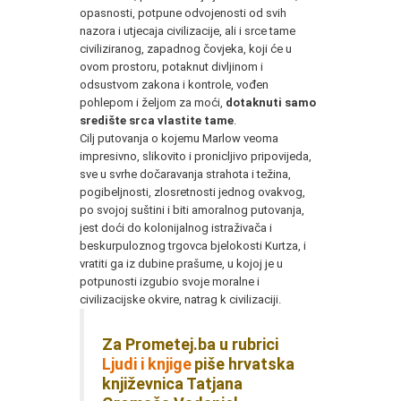
opasnosti, potpune odvojenosti od svih
nazora i utjecaja civilizacije, ali i srce tame
civiliziranog, zapadnog čovjeka, koji će u
ovom prostoru, potaknut divljinom i
odsustvom zakona i kontrole, vođen
pohlepom i željom za moći,
dotaknuti samo
središte srca vlastite tame
.
Cilj putovanja o kojemu Marlow veoma
impresivno, slikovito i pronicljivo pripovijeda,
sve u svrhe dočaravanja strahota i težina,
pogibeljnosti, zlosretnosti jednog ovakvog,
po svojoj suštini i biti amoralnog putovanja,
jest doći do kolonijalnog istraživača i
beskurpuloznog trgovca bjelokosti Kurtza, i
vratiti ga iz dubine prašume, u kojoj je u
potpunosti izgubio svoje moralne i
civilizacijske okvire, natrag k civilizaciji.
Za Prometej.ba u rubrici
Ljudi i knjige
piše hrvatska
književnica Tatjana