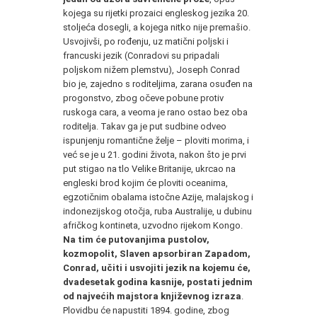
kojega su rijetki prozaici engleskog jezika 20.
stoljeća dosegli, a kojega nitko nije premašio.
Usvojivši, po rođenju, uz matični poljski i
francuski jezik (Conradovi su pripadali
poljskom nižem plemstvu), Joseph Conrad
bio je, zajedno s roditeljima, zarana osuđen na
progonstvo, zbog očeve pobune protiv
ruskoga cara, a veoma je rano ostao bez oba
roditelja. Takav ga je put sudbine odveo
ispunjenju romantične želje – ploviti morima, i
već se je u 21. godini života, nakon što je prvi
put stigao na tlo Velike Britanije, ukrcao na
engleski brod kojim će ploviti oceanima,
egzotičnim obalama istočne Azije, malajskog i
indonezijskog otočja, ruba Australije, u dubinu
afričkog kontineta, uzvodno rijekom Kongo.
Na tim će putovanjima pustolov,
kozmopolit, Slaven apsorbiran Zapadom,
Conrad, učiti i usvojiti jezik na kojemu će,
dvadesetak godina kasnije, postati jednim
od najvećih majstora književnog izraza
.
Plovidbu će napustiti 1894. godine, zbog