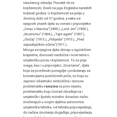
narušenog zdravlja. Posvetit će se
književnosti, živeći na jugu Engleske narednih
trideset godina. U književnosti se javlja u
životnoj dobi od 37 godina, a neka od
njegovih znanih djela su romani i pripovijetke
„Crnac s Narcisa“(1899.) „Lord Jim“ (1900.),
„Nostromo“ (1904.), „Tajni agent“ (1907.),
„Slučaj“ (1913.), „Pobjeda“ (1915.), „Pred
zapadnjačkim očima“(1911.)…
Mnoga se njegova djela zbivaju u egzotičnim
krajevima, donoseći neobične i nove teme u
umjetničku prozu i književnost. To su prije
svega, kao i u pripovijetci „Srce tame“, djela
koja se površinski ponegdje i podudaraju sa
konvencijama pustolovnih priča, no koja su
zapravo višestruko simbolična i donose
problematiku
rasizma
na prvo mjesto,
problematiku koju Conrad obrađuje na i
umjetnički i ljudski moralno dorastao način,
involvirajući u svojim djelima autonomne
umjetničke tehnike, od tehnike pripovijedanja,
do načina iznošenja događaja, pripovijedanja