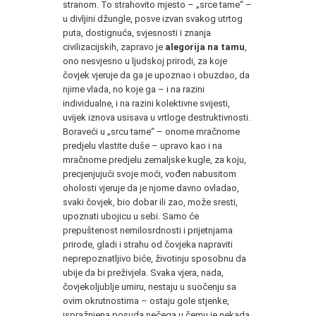
stranom. To strahovito mjesto – „srce tame“ –
u divljini džungle, posve izvan svakog utrtog
puta, dostignuća, svjesnosti i znanja
civilizacijskih, zapravo je
alegorija na tamu
,
ono nesvjesno u ljudskoj prirodi, za koje
čovjek vjeruje da ga je upoznao i obuzdao, da
njime vlada, no koje ga – i na razini
individualne, i na razini kolektivne svijesti,
uvijek iznova usisava u vrtloge destruktivnosti.
Boraveći u „srcu tame“ – onome mračnome
predjelu vlastite duše – upravo kao i na
mračnome predjelu zemaljske kugle, za koju,
precjenjujući svoje moći, vođen nabusitom
oholosti vjeruje da je njome davno ovladao,
svaki čovjek, bio dobar ili zao, može sresti,
upoznati ubojicu u sebi. Samo će
prepuštenost nemilosrdnosti i prijetnjama
prirode, gladi i strahu od čovjeka napraviti
neprepoznatljivo biće, životinju sposobnu da
ubije da bi preživjela. Svaka vjera, nada,
čovjekoljublje umiru, nestaju u suočenju sa
ovim okrutnostima – ostaju gole stjenke,
ispražnjena posuda nečega u čemu je nekada