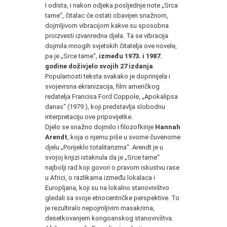
I odista, i nakon odjeka posljednje note „Srca
tame“, čitalac će ostati obavijen snažnom,
dojmljivom vibracijom kakve su sposobna
proizvesti izvanredna djela. Ta se vibracija
dojmila mnogih svjetskih čitatelja ove novele,
pa je „Srce tame“,
između 1973. i 1987.
godine doživjelo svojih 27 izdanja
.
Popularnosti teksta svakako je doprinijela i
svojevrsna ekranizacija, film američkog
redatelja Francisa Ford Coppole, „Apokalipsa
danas“ (1979.), koji predstavlja slobodnu
interpretaciju ove pripovijetke.
Djelo se snažno dojmilo i filozofkinje
Hannah
Arendt
, koja o njemu piše u svome čuvenome
djelu „Porijeklo totalitarizma“. Arendt je u
svojoj knjizi istaknula da je „Srce tame“
najbolji rad koji govori o pravom iskustvu rase
u Africi, o razlikama između lokalaca i
Europljana, koji su na lokalno stanovništvo
gledali sa svoje etnocentričke perspektive. To
je rezultiralo nepojmljivim masakrima,
desetkovanjem kongoanskog stanovništva.