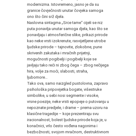
modernizma. Istovremeno, jasno je da su
granice čovječnosti unutar čovjeka samoga
ono što čini srž djela.
Naslovna sintagma „Srce tame“ cijeli se niz
puta ponavlja unutar samoga djela, kao što se
ponavljaju i atmosferične slike, prikazi prirode
kao neke vrsti izokrenute, rasvijetljene utrobe
ljudske prirode – tajnovite, zlokobne, pune
skrivenih zakutaka i mračnih prijetnji,
mogućnosti pogibelji i pogibelji koje se
javljaju tako reći ni zbog čega – zbog nečijega
hira, volje za moći, slabosti, straha,
ljubomore…
Tako ova, samo naizgled pustolovna, zapravo
psihološka pripovijetka bogate, višestruke
simbolike, u sebi nosi segmente i visoke,
vrsne poezije, neke vrsti epopeje o putovanju u
nepoznate predjele, i drame – prema uzoru na
klasične tragedije – koje prezentiraju svu
iracionalnost, bolest ljudske prirode koja je, u
konačnici, vrlo često vođena nagonima i
bezbožnosti, svojom mračnom, destruktivnom