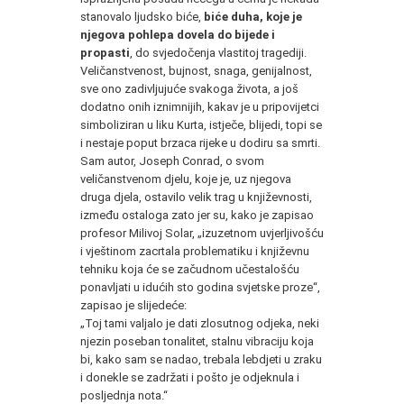
stanovalo ljudsko biće,
biće duha, koje je
njegova pohlepa dovela do bijede i
propasti
, do svjedočenja vlastitoj tragediji.
Veličanstvenost, bujnost, snaga, genijalnost,
sve ono zadivljujuće svakoga života, a još
dodatno onih iznimnijih, kakav je u pripovijetci
simboliziran u liku Kurta, istječe, blijedi, topi se
i nestaje poput brzaca rijeke u dodiru sa smrti.
Sam autor, Joseph Conrad, o svom
veličanstvenom djelu, koje je, uz njegova
druga djela, ostavilo velik trag u književnosti,
između ostaloga zato jer su, kako je zapisao
profesor Milivoj Solar, „izuzetnom uvjerljivošću
i vještinom zacrtala problematiku i književnu
tehniku koja će se začudnom učestalošću
ponavljati u idućih sto godina svjetske proze“,
zapisao je slijedeće:
„Toj tami valjalo je dati zlosutnog odjeka, neki
njezin poseban tonalitet, stalnu vibraciju koja
bi, kako sam se nadao, trebala lebdjeti u zraku
i donekle se zadržati i pošto je odjeknula i
posljednja nota.“