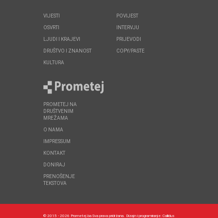
VIJESTI
POVIJEST
OSVRTI
INTERVJU
LJUDI I KRAJEVI
PRIJEVODI
DRUŠTVO I ZNANOST
COPY/PASTE
KULTURA
PROMETEJ NA
DRUŠTVENIM
MREŽAMA
O NAMA
IMPRESSUM
KONTAKT
DONIRAJ
PRENOŠENJE
TEKSTOVA
© 2015 - 2026 Prometej.ba Sva prava pridržana.
Dizajn i programiranje:
Callidus