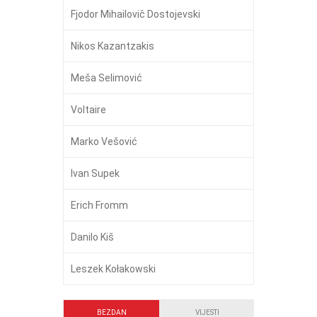
Fjodor Mihailovič Dostojevski
Nikos Kazantzakis
Meša Selimović
Voltaire
Marko Vešović
Ivan Supek
Erich Fromm
Danilo Kiš
Leszek Kołakowski
BEZDAN
VIJESTI