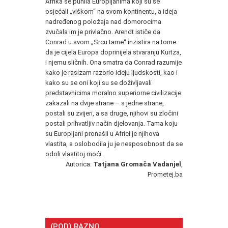
Afrika se punila Europljanima koji su se
osjećali „viškom“ na svom kontinentu, a ideja
nadređenog položaja nad domorocima
zvučala im je privlačno. Arendt ističe da
Conrad u svom „Srcu tame“ inzistira na tome
da je cijela Europa doprinijela stvaranju Kurtza,
i njemu sličnih. Ona smatra da Conrad razumije
kako je rasizam razorio ideju ljudskosti, kao i
kako su se oni koji su se doživljavali
predstavnicima moralno superiorne civilizacije
zakazali na dvije strane – s jedne strane,
postali su zvijeri, a sa druge, njihovi su zločini
postali prihvatljiv način djelovanja. Tama koju
su Europljani pronašli u Africi je njihova
vlastita, a oslobodila ju je nesposobnost da se
odoli vlastitoj moći.
Autorica:
Tatjana Gromača Vadanjel
,
Prometej.ba
(POD) RAZNO