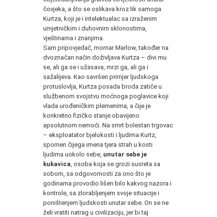
čovjeka, a što se oslikava kroz lik samoga
Kurtza, koji je i intelektualac sa izraženim
umjetničkim i duhovnim sklonostima,
vještinama i znanjima.
Sam pripovjedač, mornar Marlow, također na
dvoznačan način doživljava Kurtza – divi mu
se, ali ga se i užasava, mrzi ga, ali ga i
sažalijeva. Kao savršen primjer ljudskoga
protuslovlja, Kurtza posada broda zatiče u
službenom svojstvu moćnoga poglavice koji
vlada urođeničkim plemenima, a čije je
konkretno fizičko stanje obavijeno
apsolutnom nemoći. Na smrt bolestan trgovac
– eksploatator bjelokosti i ljudima Kurtz,
spomen čijega imena tjera strah u kosti
ljudima uokolo sebe,
unutar sebe je
kukavica
, osoba koja se grozi susreta sa
sobom, sa odgovornosti za ono što je
godinama provodio lišen bilo kakvog nazora i
kontrole, sa zlorabljenjem svoje situacije i
poništenjem ljudskosti unutar sebe. On se ne
želi vratiti natrag u civilizaciju, jer bi taj