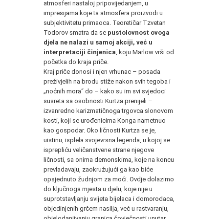
atmosferi nastaloj pripovijedanjem, u
impresijama koje ta atmosfera proizvodi u
subjektivitetu primaoca. Teoretičar Tzvetan
Todorov smatra da se
pustolovnost ovoga
djela ne nalazi u samoj akciji, već u
interpretaciji činjenica
, koju Marlow vrši od
početka do kraja priče.
Kraj priče donosi i njen vrhunac – posada
preživjelih na brodu stiže nakon svih tegoba i
„noćnih mora“ do – kako su im svi svjedoci
susreta sa osobnosti Kurtza prenijeli –
izvanredno karizmatičnoga trgovca slonovom
kosti, koji se urođenicima Konga nametnuo
kao gospodar. Oko ličnosti Kurtza se je,
uistinu, isplela svojevrsna legenda, u kojoj se
isprepliću veličanstvene strane njegove
ličnosti, sa onima demonskima, koje na koncu
prevladavaju, zaokružujući ga kao biće
opsjednuto žudnjom za moći. Ovdje dolazimo
do ključnoga mjesta u djelu, koje nije u
suprotstavljanju svijeta bijelaca i domorodaca,
objedinjenih grčem nasilja, već u rastvaranju,
objelodanjivanju granica čovječnosti unutar