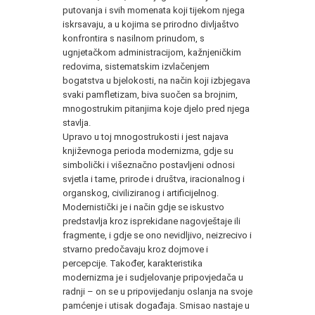
putovanja i svih momenata koji tijekom njega
iskrsavaju, a u kojima se prirodno divljaštvo
konfrontira s nasilnom prinudom, s
ugnjetačkom administracijom, kažnjeničkim
redovima, sistematskim izvlačenjem
bogatstva u bjelokosti, na način koji izbjegava
svaki pamfletizam, biva suočen sa brojnim,
mnogostrukim pitanjima koje djelo pred njega
stavlja.
Upravo u toj mnogostrukosti i jest najava
književnoga perioda modernizma, gdje su
simbolički i višeznačno postavljeni odnosi
svjetla i tame, prirode i društva, iracionalnog i
organskog, civiliziranog i artificijelnog.
Modernistički je i način gdje se iskustvo
predstavlja kroz isprekidane nagovještaje ili
fragmente, i gdje se ono nevidljivo, neizrecivo i
stvarno predočavaju kroz dojmove i
percepcije. Također, karakteristika
modernizma je i sudjelovanje pripovjedača u
radnji – on se u pripovijedanju oslanja na svoje
pamćenje i utisak događaja. Smisao nastaje u