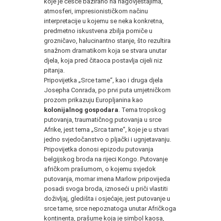
koje je češće bazirano na nagovještajima,
atmosferi, impresionističkom načinu
interpretacije u kojemu se neka konkretna,
predmetno iskustvena zbilja pomiče u
grozničavo, halucinantno stanje, što rezultira
snažnom dramatikom koja se stvara unutar
djela, koja pred čitaoca postavlja cijeli niz
pitanja.
Pripovijetka „Srce tame“, kao i druga djela
Josepha Conrada, po prvi puta umjetničkom
prozom prikazuju Europljanina kao
kolonijalnog gospodara
. Tema tropskog
putovanja, traumatičnog putovanja u srce
Afrike, jest tema „Srca tame“, koje je u stvari
jedno svjedočanstvo o pljački i ugnjetavanju.
Pripovijetka donosi epizodu putovanja
belgijskog broda na rijeci Kongo. Putovanje
afričkom prašumom, o kojemu svjedok
putovanja, mornar imena Marlow pripovijeda
posadi svoga broda, iznoseći u priči vlastiti
doživljaj, gledišta i osjećaje, jest putovanje u
srce tame, srce nepoznatoga unutar Afričkoga
kontinenta, prašume koja je simbol kaosa,