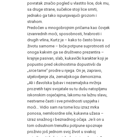
povratak značio pogled u vlastito lice, dok mu,
sa druge strane, sučelice stoji lice smrti,
jednako ga tako ispunjavajući grozom i
strahom.
Predočen u mnogobrojnim pričama kao čovjek
izvanrednih moći, sposobnosti, hrabrosti i
drugih vrlina, Kurtz je – kako to često biva u
životu samome – biće potpune suprotnosti od
onoga kakvim ga se društveno prezentira –
krajnje pasivan, slab, kukavički karakter koji je
popustio pred okolnostima dopustivši da
„srce tame“ prodre u njega. On je, zapravo,
utjelovljenje zla, zemaljskoga demonizma.
„Ali i đavolska ljubav i nezemaljska mržnja
prozretih tajni svojatale su tu dušu natopljenu
iskonskim osjećajima, lakomu na lažnu slavu,
nestvarne časti i sve prividnosti uspjeha i
moći… Vidio sam na tome licu izraz mrka
ponosa, nemilosrdne sile, kukavna užasa –
izraz snažnog i beznadnog očaja. Je li on u
tom odsutnom trenutku potpune spoznaje
proživio još jednom svoj život u svakoj