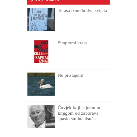
Terasa između dva svijeta
Simptomi kraja
Ne pristajem!
Čovjek koji je jednom
knjigom od zaborava
spasio stotine tisuća
drugih, prokletih i
uništenih