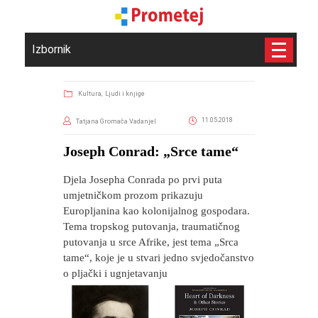
Izbornik
Kultura,
Ljudi i knjige
11.05.2018
Tatjana Gromača Vadanjel
Joseph Conrad: „Srce tame“
Djela Josepha Conrada po prvi puta
umjetničkom prozom prikazuju
Europljanina kao kolonijalnog gospodara.
Tema tropskog putovanja, traumatičnog
putovanja u srce Afrike, jest tema „Srca
tame“, koje je u stvari jedno svjedočanstvo
o pljački i ugnjetavanju