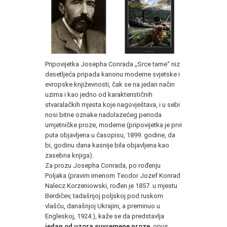
Pripovijetka Josepha Conrada „Srce tame“ niz
desetljeća pripada kanonu moderne svjetske i
evropske književnosti, čak se na jedan način
uzima i kao jedno od karakterističnih
stvaralačkih mjesta koje nagovještava, i u sebi
nosi bitne oznake nadolazećeg perioda
umjetničke proze, moderne (pripovijetka je prvi
puta objavljena u časopisu, 1899. godine, da
bi, godinu dana kasnije bila objavljena kao
zasebna knjiga).
Za prozu Josepha Conrada, po rođenju
Poljaka (pravim imenom Teodor Jozef Konrad
Nalecz Korzeniowski, rođen je 1857. u mjestu
Berdičev, tadašnjoj poljskoj pod ruskom
vlašću, današnjoj Ukrajini, a preminuo u
Engleskoj, 1924.), kaže se da predstavlja
jedan od uzora suvremene proze
, opus