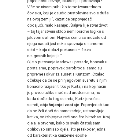
pojedinosti čežnje, iskušenja i podavanja?
Više se nisam približio tome izvanrednom
čovjeku, koji je osudio pustolovine svoje duše
na ovoj zemlji“, kazat će pripovjedač,
dodajući, malo kasnije: „Šaljiva li je stvar život
– taj tajanstveni sklop nemilosrdne logike s
jalovom svrhom. Najviše čemu se možete od
njega nadati jest neka spoznaja o samome
sebi – koja dolazi prekasno – žetva
neugasivih kajanja.“
Cijelo putovanje Marlowa i posade, boravak u
postajama, popravak parobroda, samo su
pripreme i okvir za susret s Kurtzom. Čitalac
očekuje da će se pri njegovom susretu s njim
konačno razjasniti tko je Kurtz, i na koji način
je proveo toliku moć nad urođenicima, no
kada dođe do tog susreta, Kurtz je već na
samrti,
objašnjenje izostaje
. Pripovjedač kao
da ne želi doći do same radnje, ustanovljuje
kritika, on izbjegava reći ono što bi trebao. Kraj
djela je otvoren, kako bi svaki čitatelj sam
oblikovao smisao djela, što je također jedna
od karakteristika književne epohe