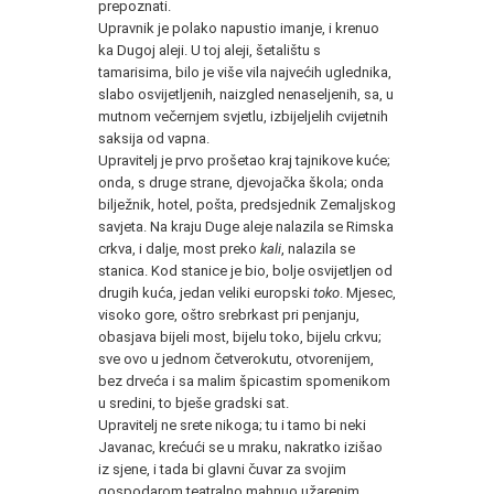
prepoznati.
Upravnik je polako napustio imanje, i krenuo
ka Dugoj aleji. U toj aleji, šetalištu s
tamarisima, bilo je više vila najvećih uglednika,
slabo osvijetljenih, naizgled nenaseljenih, sa, u
mutnom večernjem svjetlu, izbijeljelih cvijetnih
saksija od vapna.
Upravitelj je prvo prošetao kraj tajnikove kuće;
onda, s druge strane, djevojačka škola; onda
bilježnik, hotel, pošta, predsjednik Zemaljskog
savjeta. Na kraju Duge aleje nalazila se Rimska
crkva, i dalje, most preko
kali
, nalazila se
stanica. Kod stanice je bio, bolje osvijetljen od
drugih kuća, jedan veliki europski
toko
. Mjesec,
visoko gore, oštro srebrkast pri penjanju,
obasjava bijeli most, bijelu toko, bijelu crkvu;
sve ovo u jednom četverokutu, otvorenijem,
bez drveća i sa malim špicastim spomenikom
u sredini, to bješe gradski sat.
Upravitelj ne srete nikoga; tu i tamo bi neki
Javanac, krećući se u mraku, nakratko izišao
iz sjene, i tada bi glavni čuvar za svojim
gospodarom teatralno mahnuo užarenim