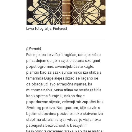
Izvor fotografije: Pinterest
(Ulomak)
Pun mjesec, te večeri tragičan, rano je izišao
pri zadnjem danjem svjetlu sutona uzdignut
poput ogromne, crvenoljubičaste kugle,
plamtio kao zalazak sunca nisko iza stabala
tamarinda Duge aleje i dizao se, lagano se
oslobađajući svoje tragične nijanse, ka
mutnome nebu. Mrtva tišina se svuda raširila
kao koprena šutnje ili, nakon duge
popodnevne sijeste, večernji mir započet bez
životnog prelaza. Nad gradom, čije su vile s
bijelim stubovima počivale nisko skrivene iza
stablima obralsih aleja i vrtova, je visila neka
paperjasta bezvučnost, u bezvjetrini
tjeskobnog večernjeg zraka, kao da je mutna