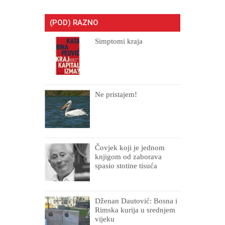
(POD) RAZNO
Simptomi kraja
Ne pristajem!
Čovjek koji je jednom
knjigom od zaborava
spasio stotine tisuća
drugih, prokletih i
uništenih
Dženan Dautović: Bosna i
Rimska kurija u srednjem
vijeku