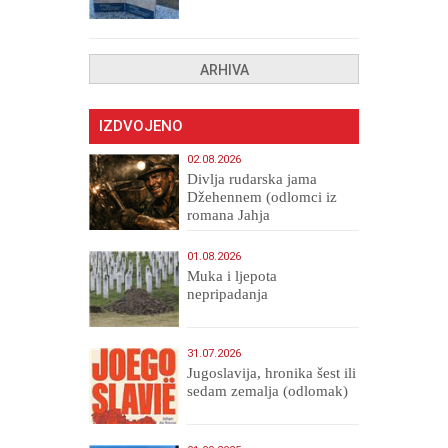
ARHIVA
IZDVOJENO
02.08.2026
Divlja rudarska jama
Džehennem (odlomci iz
romana Jahja
Veličanstveni)
01.08.2026
Muka i ljepota
nepripadanja
31.07.2026
Jugoslavija, hronika šest ili
sedam zemalja (odlomak)