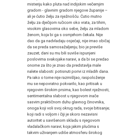
misteriju kako pluta nad indijskim večernjim
gradom - glavnim gradom njegove županije –
ali je ćutio želju za nježnošću. Ćutio mutno
želju za dječijom ručicom oko vrata, za tihim,
visokim glasovima oko sebe, želju za mladom
ženom, koja bi ga s osmjehom čekala. Nije
dao da ga nadvladaju osjećaji, nije imao običaj
da se preda samosažaljenju; bio je previše
zauzet; dani su mu bili suviše ispunjeni
poslovima svakojake naravi, a da bi se predao
onome za što je znao da predstavlja male
nalete slabosti: potisnuti porivi iz mladih dana.
Pa iako o tome nije razmišljao, raspoloženje
mu se nepovratno pokvarilo, kao pritisak u
njegovim širokim prsima, kao bolest nježnosti,
sentimentalna slabost u njegovom inače
sasvim praktičnom duhu glavnog činovnika,
onoga koji voli svoj okrug rada, svoje bitisanje;
koji radi s voljom i čiji je skoro nezavisni
autoritet u savršenom skladu s njegovom
vladalačkom naravi; koja jakim plućima s
takvim uživanjem udiše atmosferu širokog