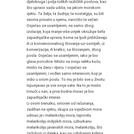
djelokruga i polja tolikih različitih poslova, kao
što upravo sada udiše, na jakom morskom
vjetru. Ta želja, ta žudnja, ta nostalgija, su bili
veoma prisutni u njemu, naročito te večeri.
Osjećao se usamljenim, ne samo zbog
izolacije, koja manje-više uvijek okružuje šefa
zapadnjačke uprave, kome se ljudi približavaju
ili iz konvencionalnog štovanja-uz-osmijeh, iz
konverzacije, ili kratko, sa štovanjem, zbog
posla. Osjećao se usamljenim, iako je bio
glava porodice. Mislio na svoju veliku kuću,
mislio na ženu i djecu. I osjećao se
usamljenim, i vođen samo interesom, koji je
vidio u svom poslu. To mu je bilo sve u životu.
Ispunjavao je sve svoje sate. Na to je mislio
tonući u san, a prva budna misao je bio
zapadnjački interes.
U ovom trenutku, smoren od računanja,
zadihan na vjetru, skupa sa svježinom mora
udisao je i melankoliju mora, tajnovitu
melankoliju indijskih mora, uzburkanu
melankoliju javanskih mora; melankoliju, što
zažubori iz daleka, kao na uzbibanim krilima