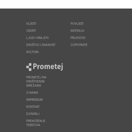
VIJESTI
POVIJEST
OSVRTI
INTERVJU
LJUDI I KRAJEVI
PRIJEVODI
DRUŠTVO I ZNANOST
COPY/PASTE
KULTURA
PROMETEJ NA
DRUŠTVENIM
MREŽAMA
O NAMA
IMPRESSUM
KONTAKT
DONIRAJ
PRENOŠENJE
TEKSTOVA