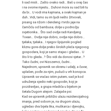
li sad misli… Zašto ovako radi… Baš u ovaj čas
i na ovome mjestu… Duhovi mora su sad bili tu
da bi… U vodi ima kajmana, a svaki kajman je
duh…Vidi, tamo su im ljudi nešto žrtvovali,
pisang sa rižom i dendeng i tvrdo jaje na
čamčiću od bambusa; dolje u podnožju
svjetionika… Što sad ovdje radi Kandjeng
Toean… Ovdje nije dobro, ovdje nije dobro…
tjelaka, tjelaka… I njegov špijunski pogled
kliznu gore-dolje preko širokih pleća njegovog
gospodara, koji je samo stajao i gledao… U
što li to gleda…? Što vidi da donosi vjetar…?
Tako čudni, ovi Nizozemci, čudni…
Najednom, upravnik se okrenu i udalji, a čuvar,
uplašen, pođe za njim, pušući u vrh konopca.
Upravnik se vraćao istim putem; sad je kod
udruženja sjedio neki gospodin, koji je
pozdravljao, a grupa mladića u bijelom je
šetala Dugom alejom. Zalajaše psi.
Kad se upravnik približio ulazu rezidencijalnog
imanja, pred sobom je, na drugom ulazu,
ugledao dva bijela lika, muškarca i djevojku,