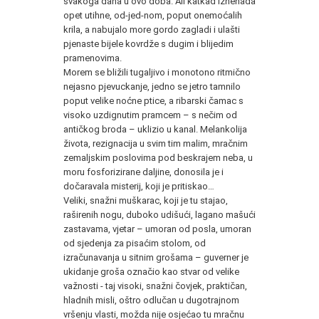
svakoga dana u ovo doba. Ali katkad iznenada
opet utihne, od-jed-nom, poput onemoćalih
krila, a nabujalo more gordo zagladi i ulašti
pjenaste bijele kovrdže s dugim i blijedim
pramenovima.
Morem se bližili tugaljivo i monotono ritmično
nejasno pjevuckanje, jedno se jetro tamnilo
poput velike noćne ptice, a ribarski čamac s
visoko uzdignutim pramcem – s nečim od
antičkog broda – uklizio u kanal. Melankolija
života, rezignacija u svim tim malim, mračnim
zemaljskim poslovima pod beskrajem neba, u
moru fosforizirane daljine, donosila je i
dočaravala misterij, koji je pritiskao…
Veliki, snažni muškarac, koji je tu stajao,
raširenih nogu, duboko udišući, lagano mašući
zastavama, vjetar – umoran od posla, umoran
od sjedenja za pisaćim stolom, od
izračunavanja u sitnim grošama – guverner je
ukidanje groša označio kao stvar od velike
važnosti - taj visoki, snažni čovjek, praktičan,
hladnih misli, oštro odlučan u dugotrajnom
vršenju vlasti, možda nije osjećao tu mračnu