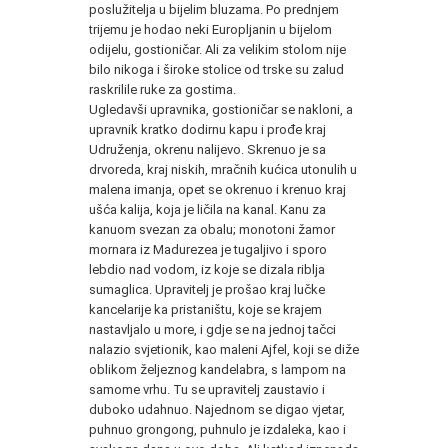
poslužitelja u bijelim bluzama. Po prednjem
trijemu je hodao neki Europljanin u bijelom
odijelu, gostioničar. Ali za velikim stolom nije
bilo nikoga i široke stolice od trske su zalud
raskrilile ruke za gostima.
Ugledavši upravnika, gostioničar se nakloni, a
upravnik kratko dodirnu kapu i prođe kraj
Udruženja, okrenu nalijevo. Skrenuo je sa
drvoreda, kraj niskih, mračnih kućica utonulih u
malena imanja, opet se okrenuo i krenuo kraj
ušća kalija, koja je ličila na kanal. Kanu za
kanuom svezan za obalu; monotoni žamor
mornara iz Madurezea je tugaljivo i sporo
lebdio nad vodom, iz koje se dizala riblja
sumaglica. Upravitelj je prošao kraj lučke
kancelarije ka pristaništu, koje se krajem
nastavljalo u more, i gdje se na jednoj tačci
nalazio svjetionik, kao maleni Ajfel, koji se diže
oblikom željeznog kandelabra, s lampom na
samome vrhu. Tu se upravitelj zaustavio i
duboko udahnuo. Najednom se digao vjetar,
puhnuo grongong, puhnulo je izdaleka, kao i