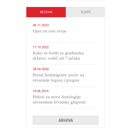
BEZDAN
VIJESTI
06.11.2023
​Opet on ono svoje
17.10.2022
Kako se boriti za građansku
državu: vodič od 7 tačaka
28.04.2020
Portal Antimigrant: poziv na
otvaranje logora i progon
migranata poput bijesnih kerova
18.06.2016
Prilozi za novu Antologiju
suvremene hrvatske gluposti:
Kolinda i ekipa o navijačkim
huliganima
ARHIVA