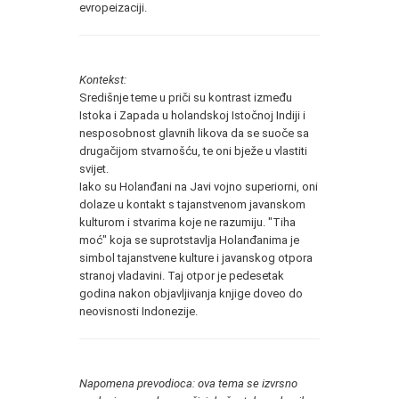
evropeizaciji.
Kontekst:
Središnje teme u priči su kontrast između
Istoka i Zapada u holandskoj Istočnoj Indiji i
nesposobnost glavnih likova da se suoče sa
drugačijom stvarnošću, te oni bježe u vlastiti
svijet.
Iako su Holanđani na Javi vojno superiorni, oni
dolaze u kontakt s tajanstvenom javanskom
kulturom i stvarima koje ne razumiju. "Tiha
moć" koja se suprotstavlja Holanđanima je
simbol tajanstvene kulture i javanskog otpora
stranoj vladavini. Taj otpor je pedesetak
godina nakon objavljivanja knjige doveo do
neovisnosti Indonezije.
Napomena prevodioca: ova tema se izvrsno