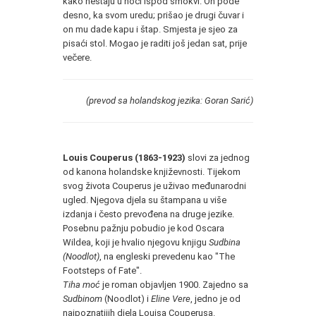
kako nestaju u noći ispod smokvi. On pođe
desno, ka svom uredu; prišao je drugi čuvar i
on mu dade kapu i štap. Smjesta je sjeo za
pisaći stol. Mogao je raditi još jedan sat, prije
večere.
(prevod sa holandskog jezika: Goran Sarić)
Louis Couperus (1863-1923)
slovi za jednog
od kanona holandske književnosti. Tijekom
svog života Couperus je uživao međunarodni
ugled. Njegova djela su štampana u više
izdanja i često prevođena na druge jezike.
Posebnu pažnju pobudio je kod Oscara
Wildea, koji je hvalio njegovu knjigu
Sudbina
(Noodlot)
, na engleski prevedenu kao "The
Footsteps of Fate".
Tiha moć
je roman objavljen 1900. Zajedno sa
Sudbinom
(Noodlot) i
Eline Vere
, jedno je od
najpoznatijih djela Louisa Couperusa.