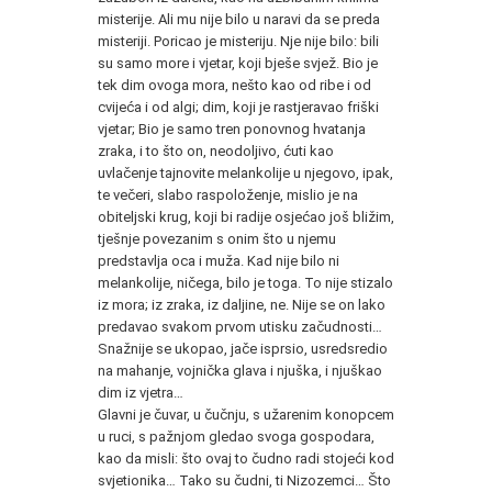
misterije. Ali mu nije bilo u naravi da se preda
misteriji. Poricao je misteriju. Nje nije bilo: bili
su samo more i vjetar, koji bješe svjež. Bio je
tek dim ovoga mora, nešto kao od ribe i od
cvijeća i od algi; dim, koji je rastjeravao friški
vjetar; Bio je samo tren ponovnog hvatanja
zraka, i to što on, neodoljivo, ćuti kao
uvlačenje tajnovite melankolije u njegovo, ipak,
te večeri, slabo raspoloženje, mislio je na
obiteljski krug, koji bi radije osjećao još bližim,
tješnje povezanim s onim što u njemu
predstavlja oca i muža. Kad nije bilo ni
melankolije, ničega, bilo je toga. To nije stizalo
iz mora; iz zraka, iz daljine, ne. Nije se on lako
predavao svakom prvom utisku začudnosti…
Snažnije se ukopao, jače isprsio, usredsredio
na mahanje, vojnička glava i njuška, i njuškao
dim iz vjetra…
Glavni je čuvar, u čučnju, s užarenim konopcem
u ruci, s pažnjom gledao svoga gospodara,
kao da misli: što ovaj to čudno radi stojeći kod
svjetionika… Tako su čudni, ti Nizozemci… Što