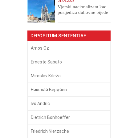
01.09.2025
​Vjerski nacionalizam kao
posljedica duhovne bijede
DEPOSITUM SENTENTIAE
Amos Oz
Ernesto Sabato
Miroslav Krleža
Никола́й Бердя́ев
Ivo Andrić
Dietrich Bonhoeffer
Friedrich Nietzsche