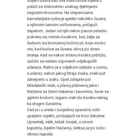
fitiljem unutra kao dva mala noćna svjetla u
palači sa stubovima i unatrag djetinjasto
nagnutim krovovima. Na stepenicama
kancelarijske sobe je sjedilo nekoliko čuvara,
u njihovim tamnim uniformama, pričajući
šapatom. Jedan od njih nakon pauze ustade i
pokrenu se, mirnim korakom, bez želje za
žurbom, ka bronzanoj kućnoj uri, koja visoko
visi, kod kućice za čuvare, skroz po strani
imanja. Kad se nakon stotinu koraka približio,
začulo se sedam usporenih odjekujućih
udaraca. Klatno je s odjekom udaralo u zvonu,
a udarac, nakon jakog titraja zvuka, svaki put
zatreperio u zraku. Opet zalajaše psi.
Mladalački vitak, u plavoj platnenoj jakni i
hlačama sa žutim trakama i šavovima, čuvar se
gipkim krokom, lagano vrati sto koraka natrag
ka drugim čuvarima.
Sad je i u uredu i susjednoj spavaćoj sobi
upaljeno svjetlo, probijajući se kroz žaluzine.
Upravitelj, velik, težak čovjek, u crnom
kaputiću, bijelim hlačama, šetkao je po sobi i
viknuo napolje: