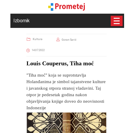
Izbornik
Kultura
Goran Sarić
14.07.2022
Louis Couperus, Tiha moć
"Tiha moć" koja se suprotstavlja
Holanđanima je simbol tajanstvene kulture
i javanskog otpora stranoj vladavini. Taj
otpor je pedesetak godina nakon
objavljivanja knjige doveo do neovisnosti
Indonezije