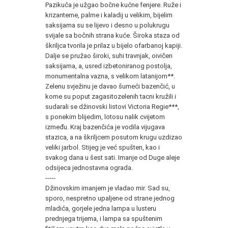
Pazikuća je užgao bočne kućne fenjere. Ruže i
krizanteme, palme i kaladij u velikim, bijelim
saksijama su se lijevo i desno u polukrugu
svijale sa bočnih strana kuće. Široka staza od
škriljca tvorila je prilaz u bijelo ofarbanoj kapiji.
Dalje se pružao široki, suhi travnjak, oivičen
saksijama, a, usred izbetoniranog postolja,
monumentalna vazna, s velikom latanijom**.
Zelenu svježinu je davao šumeći bazenčić, u
kome su poput zagasitozelenih tacni kružili i
sudarali se džinovski listovi Victoria Regie***,
s ponekim blijedim, lotosu nalik cvijetom
između. Kraj bazenčića je vodila vijugava
stazica, a na škriljcem posutom krugu uzdizao
veliki jarbol. Stijeg je već spušten, kao i
svakog dana u šest sati. Imanje od Duge aleje
odsijeca jednostavna ograda.
-----
Džinovskim imanjem je vladao mir. Sad su,
sporo, nespretno upaljene od strane jednog
mladića, gorjele jedna lampa u lusteru
prednjega trijema, i lampa sa spuštenim