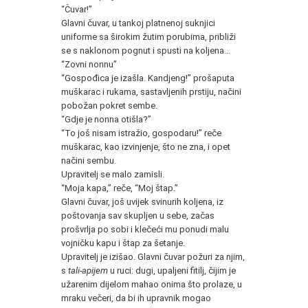
“Čuvar!”
Glavni čuvar, u tankoj platnenoj suknjici
uniforme sa širokim žutim porubima, približi
se s naklonom pognut i spusti na koljena…
“Zovni nonnu”
“Gospođica je izašla. Kandjeng!” prošaputa
muškarac i rukama, sastavljenih prstiju, načini
pobožan pokret sembe.
“Gdje je nonna otišla?”
“To još nisam istražio, gospodaru!” reče
muškarac, kao izvinjenje, što ne zna, i opet
načini sembu.
Upravitelj se malo zamisli.
“Moja kapa,” reče, “Moj štap.”
Glavni čuvar, još uvijek svinurih koljena, iz
poštovanja sav skupljen u sebe, začas
prošvrlja po sobi i klečeći mu ponudi malu
vojničku kapu i štap za šetanje.
Upravitelj je izišao. Glavni čuvar požuri za njim,
s
tali-apijem
u ruci: dugi, upaljeni fitilj, čijim je
užarenim dijelom mahao onima što prolaze, u
mraku večeri, da bi ih upravnik mogao