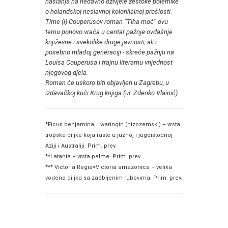
naslanja na nedavno oživjele žestoke polemike
o holandskoj neslavnoj kolonijalnoj prošlosti.
Time (i) Couperusov roman “Tiha moć” ovu
temu ponovo vraća u centar pažnje ovdašnje
književne i svekolike druge javnosti, ali i –
posebno mlađoj generaciji - skreće pažnju na
Louisa Couperusa i trajnu literarnu vrijednost
njegovog djela.
Roman će uskoro biti objavljen u Zagrebu, u
izdavačkoj kući Krug knjiga (ur. Zdenko Vlainić)
*Ficus benjamina = waringin (nizozemski) – vrsta
tropske biljke koja raste u južnoj i jugoistočnoj
Aziji i Australiji. Prim. prev.
**Latania – vrsta palme. Prim. prev.
*** Victoria Regia=Victoria amazonica – velika
vodena biljka sa zaobljenim rubovima. Prim. prev.