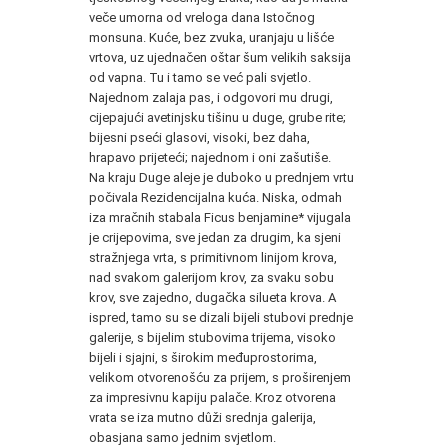
veče umorna od vreloga dana Istočnog
monsuna. Kuće, bez zvuka, uranjaju u lišće
vrtova, uz ujednačen oštar šum velikih saksija
od vapna. Tu i tamo se već pali svjetlo.
Najednom zalaja pas, i odgovori mu drugi,
cijepajući avetinjsku tišinu u duge, grube rite;
bijesni pseći glasovi, visoki, bez daha,
hrapavo prijeteći; najednom i oni zašutiše.
Na kraju Duge aleje je duboko u prednjem vrtu
počivala Rezidencijalna kuća. Niska, odmah
iza mračnih stabala Ficus benjamine* vijugala
je crijepovima, sve jedan za drugim, ka sjeni
stražnjega vrta, s primitivnom linijom krova,
nad svakom galerijom krov, za svaku sobu
krov, sve zajedno, dugačka silueta krova. A
ispred, tamo su se dizali bijeli stubovi prednje
galerije, s bijelim stubovima trijema, visoko
bijeli i sjajni, s širokim međuprostorima,
velikom otvorenošću za prijem, s proširenjem
za impresivnu kapiju palače. Kroz otvorena
vrata se iza mutno dûži srednja galerija,
obasjana samo jednim svjetlom.