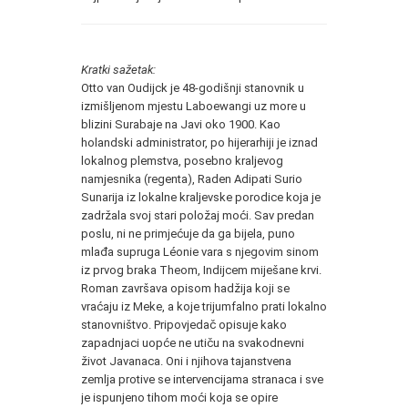
Kratki sažetak:
Otto van Oudijck je 48-godišnji stanovnik u
izmišljenom mjestu Laboewangi uz more u
blizini Surabaje na Javi oko 1900. Kao
holandski administrator, po hijerarhiji je iznad
lokalnog plemstva, posebno kraljevog
namjesnika (regenta), Raden Adipati Surio
Sunarija iz lokalne kraljevske porodice koja je
zadržala svoj stari položaj moći. Sav predan
poslu, ni ne primjećuje da ga bijela, puno
mlađa supruga Léonie vara s njegovim sinom
iz prvog braka Theom, Indijcem miješane krvi.
Roman završava opisom hadžija koji se
vraćaju iz Meke, a koje trijumfalno prati lokalno
stanovništvo. Pripovjedač opisuje kako
zapadnjaci uopće ne utiču na svakodnevni
život Javanaca. Oni i njihova tajanstvena
zemlja protive se intervencijama stranaca i sve
je ispunjeno tihom moći koja se opire