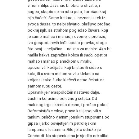
vrhom fitilja. Javanac bi obično shvatio, i
sageo, skupio se na rubu puta, i prošao kraj
njih čučeći. Samo katkad, u neznanju, tek iz
svoga
dessa
, to ne bi shvatio, plašljivo prošao
pokraj njih, sa strahom pogledao čuvara, koji
je samo mahao i mahao, i ovome, u prolazu,
iza gospodarevih leđa uputio psovku, stoga
što ovaj – seljačina – ne zna za manire. Ako bi
naišla kakva zaprežna kolica ili
sado
, opet bi
mahao i mahao plamičkom u mraku,
upozorivši kočijaša, koji bi stao ili sišao s
kola, ili u svom malom vozilu kleknuo na
koljena i tako šutke klečeći ostao čekati na
samom rubu ceste.
Upravnik je neraspoložen nastavio dalje,
žustrim koracima odlužnog šetača. Od
malenog trga skrenuo desno, i prošao pokraj
Reformističke crkve, pravo ka lijepoj vili s
tankim, prilično vjernim jonskim stupovima od
gipsa i jarko osvijetljenim petrolejskim
lampama u lusterima. Bilo je to udruženje
Concordi. Na stepenicama je sjedilo nekoliko